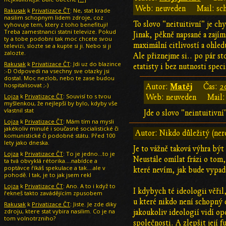
Web: neuveden
Mail: sc
Rakusak
k
Privatizace ČT
: Ne, stat krade
nasilim schopnym lidem zdroje, coz
To slovo "neituitivní" je ch
vyhovuje tem, ktery z toho benefituji!
Treba zamestnanci statni televize. Pokud
Jinak, pěkně napsané a zajím
ty a tobe podobni tak moc chcete svou
maximální citlivostí a ohle
televizi, slozte se a kupte si ji. Nebo si ji
zalozte.
Ale přiznejme si.. po pár s
Rakusak
k
Privatizace ČT
: Jdi uz do blazince
etatisty i bez nutnosti speci
:-D Odpovedi na vsechny sve otazky jsi
dostal. Moc nezlob, nebo te zase budou
hospitalisovat ;-)
Matěj
Autor:
Čas:
2
Lojza
k
Privatizace ČT
: Souvisí to s tvou
Web: neuveden
Mail:
myšlenkou, že nejlepší by bylo, kdyby vše
vlastnil stat
Jde o slovo "neintuitivní
Lojza
k
Privatizace ČT
: Mám tím na mysli
jakékoliv minulé i současné socialistické či
Autor: Nikdo důležitý (ner
komunistické či podobné státu. Před 100
lety jako dneska.
Je to vážně taková výhra být
Lojza
k
Privatizace ČT
: To je jedno...to je
Neustále omílat frázi o tom,
ta tvá obvyklá rétorika....nabídce a
poptávce říkáš spekulace a tak....ale v
které nevím, jak bude vypada
pohodě. I tak, je to jak jsem rekl
Lojza
k
Privatizace ČT
: Ano. A to i když to
I kdybych té ideologii věřil
řekneš takto zavádějícím zpusobem
u které nikdo není schopný 
Rakusak
k
Privatizace ČT
: Jiste. Je zde diky
zdroju, ktere stat vybira nasilim. Co je na
jakoukoliv ideologií vidí op
tom volnotrzniho?
společnosti. A zlepšit její 