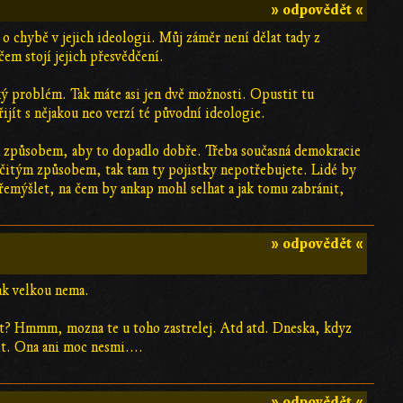
» odpovědět «
o chybě v jejich ideologii. Můj záměr není dělat tady z
em stojí jejich přesvědčení.
ký problém. Tak máte asi jen dvě možnosti. Opustit tu
ijít s nějakou neo verzí té původní ideologie.
ým způsobem, aby to dopadlo dobře. Třeba současná demokracie
rčitým způsobem, tak tam ty pojistky nepotřebujete. Lidé by
přemýšlet, na čem by ankap mohl selhat a jak tomu zabránit,
» odpovědět «
ak velkou nema.
st? Hmmm, mozna te u toho zastrelej. Atd atd. Dneska, kdyz
it. Ona ani moc nesmi....
» odpovědět «