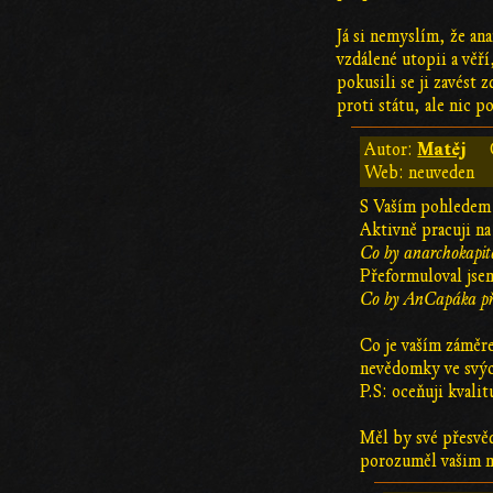
Já si nemyslím, že an
vzdálené utopii a věř
pokusili se ji zavést 
proti státu, ale nic p
Matěj
Autor:
Web: neuveden
S Vaším pohledem 
Aktivně pracuji na
Co by anarchokapital
Přeformuloval jse
Co by AnCapáka při
Co je vaším záměr
nevědomky ve svýc
P.S: oceňuji kvali
Měl by své přesvěd
porozuměl vašim mo