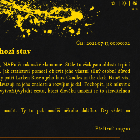
Čas: 2021-07-13 00:00:02
hozí stav
, NAPu či rakouské ekonomie. Stále tu však jsou oblasti trpící
 Jak etatistovi pomoci objevit jeho vlastní silný osobní důvod
ky patří
Larken Rose
a jeho kurz
Candles in the dark
. Naučí vás,
vazuji na jeho znalosti a rozvíjím je dál. Pochopit, jak mluvit s
 vytvořit/vyladit cestu, která člověku umožní se to stravitelnou
 naučit. Ty to pak naučíš někoho dalšího. Dej vědět na
Přečtení: 109710