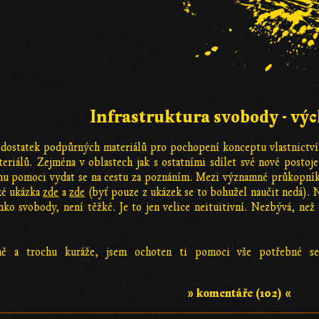
Infrastruktura svobody - výc
e dostatek podpůrných materiálů pro pochopení konceptu vlastnictví
iálů. Zejména v oblastech jak s ostatními sdílet své nové postoje.
 mu pomoci vydat se na cestu za poznáním. Mezi významné průkopní
cké ukázka
zde
a
zde
(byť pouze z ukázek se to bohužel naučit nedá). Na
nko svobody, není těžké. Je to jen velice neituitivní. Nezbývá, než
dně a trochu kuráže, jsem ochoten ti pomoci vše potřebné se
» komentáře (102) «