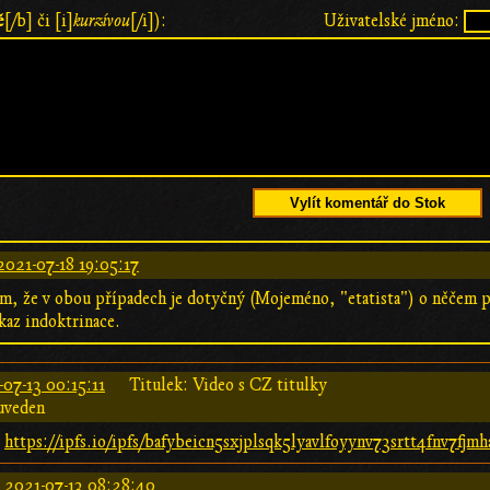
ě
[/b] či [i]
kurzívou
[/i]):
Uživatelské jméno:
Vylít komentář do Stok
2021-07-18 19:05:17
om, že v obou případech je dotyčný (Mojeméno, "etatista") o něčem 
kaz indoktrinace.
-07-13 00:15:11
Titulek: Video s CZ titulky
uveden
:
https://ipfs.io/ipfs/bafybeicn5sxjplsqk5lyavlfoyynv73srtt4fnv7fjm
:
2021-07-13 08:28:40