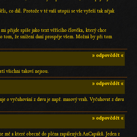
li, co dál. Protože v té vaší utopii se vše vyřeší tak nějak
mi přijde spíše jako text věřícího člověka, který chce
, o tom, že snížení daní prospěje všem. Možná by při tom
» odpovědět «
tí všichni takoví nejsou.
» odpovědět «
luje o vyčuhování z davu je např. masový vrah. Vyčuhovat z davu
» odpovědět «
 ke mě a které obecně do pléna zapálených AnCapáků. Jeden z