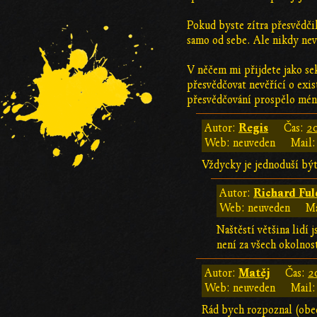
Pokud byste zítra přesvědčili
samo od sebe. Ale nikdy nevi
V něčem mi přijdete jako sek
přesvědčovat nevěřící o exis
přesvědčování prospělo mén
Regis
Autor:
Čas:
20
Web: neuveden
Mail:
Vždycky je jednoduší být
Richard Ful
Autor:
Web: neuveden
Ma
Naštěstí většina lidí
není za všech okolnost
Matěj
Autor:
Čas:
2
Web: neuveden
Mail:
Rád bych rozpoznal (obec