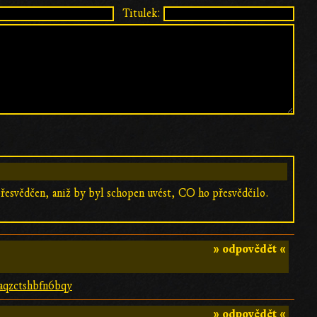
Titulek:
přesvědčen, aniž by byl schopen uvést, CO ho přesvědčilo.
» odpovědět «
haqzctshbfn6bqy
» odpovědět «