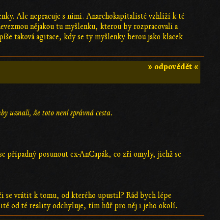
nky. Ale nepracuje s nimi. Anarchokapitalisté vzhlíží k té
e nevezmou nějakou tu myšlenku, kterou by rozpracovali a
 spíše taková agitace, kdy se ty myšlenky berou jako klacek
» odpovědět «
aby uznali, že toto není správná cesta.
se případný posunout ex-AnCapák, co zří omyly, jichž se
či se vrátit k tomu, od kterého upustil? Rád bych lépe
ě od té reality odchyluje, tím hůř pro něj i jeho okolí.