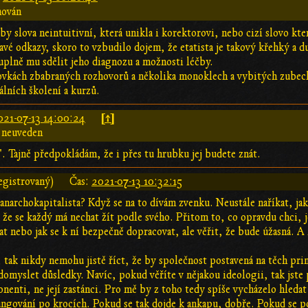
hován
yby slova neintuitivní, která unikla i korektorovi, nebo cizí slovo kte
avé odkazy, skoro to vzbudilo dojem, že etatista je takový křehký a d
duplně mu sdělit jeho diagnozu a možnosti léčby.
tovkách zbabraných rozhovorů a několika monoklech a vybitých zubech
álních školení a kurzů.
[↑]
021-07-13 14:00:24
 neuveden
". Tajně předpokládám, že i přes tu hrubku jej budete znát.
egistrovaný)
Čas:
2021-07-13 10:32:15
 anarchokapitalista? Když se na to dívám zvenku. Neustále naříkat, jak
 že se každý má nechat žít podle svého. Přitom to, co opravdu chci, 
t nebo jak se k ní bezpečně dopracovat, ale věřit, že bude úžasná. A n
, tak nikdy nemohu jistě říct, že by společnost postavená na těch princ
domyslet důsledky. Navíc, pokud věříte v nějakou ideologii, tak jste 
onenti, ne její zastánci. Pro mě by z toho tedy spíše vycházelo hledat
fungování po krocích. Pokud se tak dojde k ankapu, dobře. Pokud se po