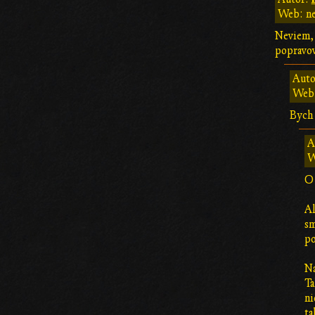
Web: n
Neviem, 
popravov
Auto
Web:
Bych 
A
W
O 
Al
sm
po
Na
Ta
ni
ta