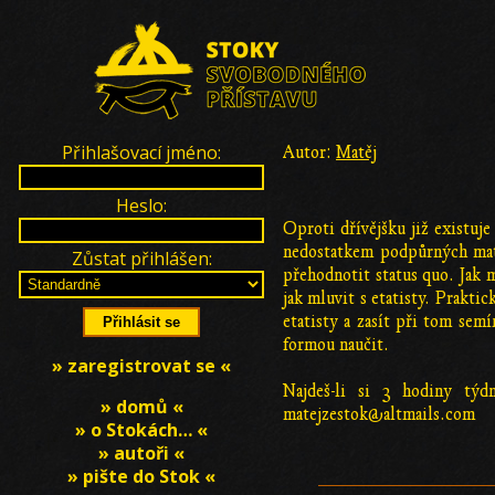
Přihlašovací jméno:
Autor:
Matěj
Heslo:
Oproti dřívějšku již existuj
nedostatkem podpůrných mater
Zůstat přihlášen:
přehodnotit status quo. Jak
jak mluvit s etatisty. Prakti
etatisty a zasít při tom semí
formou naučit.
» zaregistrovat se «
Najdeš-li si 3 hodiny tý
» domů «
matejzestok@altmails.com
» o Stokách… «
» autoři «
» pište do Stok «