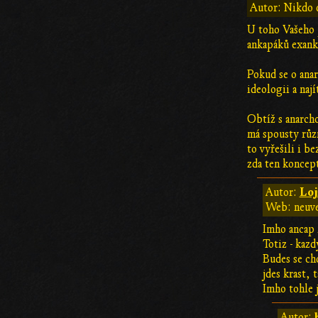
Autor: Nikdo d
U toho Vašeho p
ankapáků exanka
Pokud se o anar
ideologii a naj
Obtíž s anarch
má spousty růz
to vyřešili i b
zda ten koncept
Loj
Autor:
Web: neuv
Imho ancap 
Totiz - kazd
Budes se ch
jdes krast, 
Imho tohle j
Autor: