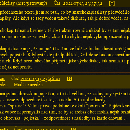
[↑]
ůležitý (neregistrovaný)
Čas:
2021-07-13 23:37:32
ředchozího textu jsem se ptal, co by anarchokapitalisty přesvědčilo 
páky. Ale když se tady vedou takové diskuze, tak je dobré vědět, na č
chokapitalismu bavíme v té abstraktní rovině a ukázal by se tam něja
ít si jinou nebo se zamyslet, zkusit tu chybu nějak vykompenzovat a př
okapitalismem je, že on počítá s tím, že lidé se budou chovat určit
ných pojistek. Kdybyste ale předpokládal, že lidé se budou chovat u
ez nich. Když něco takového přijmete jako východisko, tak nemusíte 
 nějak neupravit.
za
[↑]
Čas:
2021-07-13 23:46:01
eden
Mail: neuveden
ma jednu obrovskou pojistku, a to tak velkou, ze zadny jiny system t
y si nese zodpovednost za to, co udela. A to uplne kazdy.
ovat "spatne"? Velmi pravdepodobne te okoli "potresta". Pujdes kra
tak vubec nepremyslis nad tim, ze by se trebas obet mohla nejak bran
e obrovska "pojistka" - zodpovednost a nasledky za kazde chovani...
hefo
[↑]
Čas:
2021-07-14 00:43:04