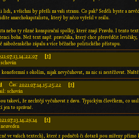
 lidi, a všichni by přešli na vaši stranu. Co pak? Seděli byste a nevědě
díte anarchokapitalistu, který by něco vyřešil v reálu.
ta nebo ty různé konspirační spolky, které znají Pravdu. I tento text 
tenci boha. Než text např. pravičáka, který chce přesvědčit levičáky
ě náboženského zápalu a více běžného politického přístupu.
[↑]
21-07-13 14:22:07
 schován
 konoformní s okolím, nijak nevyčuhovat, na nic si nestěžovat. Naštěs
d
[↑]
Čas:
2021-07-14 15:25:22
il: schován
 jsou takoví, že nechtějí vyčuhovat z davu. Typickým člověkem, co usi
í jen to správné.
[↑]
021-07-13 14:29:14
 neuveden
ně ve vašich textech), které z podnětů či dotazů jsou mířeny přímo