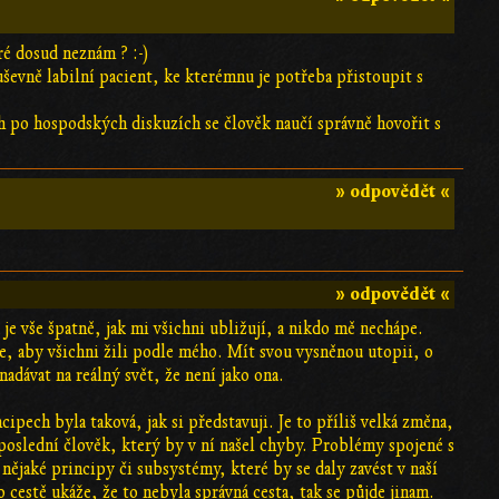
ré dosud neznám ? :-)
uševně labilní pacient, ke kterémnu je potřeba přistoupit s
 po hospodských diskuzích se člověk naučí správně hovořit s
» odpovědět «
» odpovědět «
 je vše špatně, jak mi všichni ubližují, a nikdo mě nechápe.
je, aby všichni žili podle mého. Mít svou vysněnou utopii, o
adávat na reálný svět, že není jako ona.
ipech byla taková, jak si představuji. Je to příliš velká změna,
poslední člověk, který by v ní našel chyby. Problémy spojené s
 nějaké principy či subsystémy, které by se daly zavést v naší
 cestě ukáže, že to nebyla správná cesta, tak se půjde jinam.