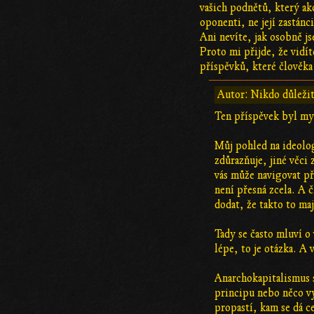
vašich podnětů, který ak
oponenti, ne její zastánci
Ani nevíte, jak osobně j
Proto mi přijde, že vidí
příspěvků, které člověka
Autor: Nikdo důležit
Ten příspěvek byl myš
Můj pohled na ideolog
zdůrazňuje, jiné věci 
vás může navigovat př
není přesná zcela. A 
dodat, že takto to maj
Tady se často mluví o 
lépe, to je otázka. A
Anarchokapitalismus s
principu nebo něco v
propastí, kam se dá c