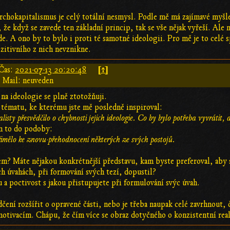
archokapitalismus je celý totální nesmysl. Podle mě má zajímavé myšle
í, že když se zavede ten základní princip, tak se vše nějak vyřeší. Al
zde. A ono by to bylo i proti té samotné ideologii. Pro mě je to celé
ozitivního z nich nevznikne.
[↑]
Čas:
2021-07-13 20:20:48
Mail: neuveden
na ideologie se plně ztotožňuji.
 tématu, ke kterému jste mě posledně inspiroval:
isty přesvědčilo o chybnosti jejich ideologie. Co by bylo potřeba vyvrátit, 
m to do podoby:
mělo ke znovu-přehodnocení některých ze svých postojů.
em? Máte nějakou konkrétnější představu, kam byste preferoval, aby 
h úvahách, při formování svých tezí, dopustil?
tu a poctivost s jakou přistupujete při formulování svýc úvah.
čení rozšířit o opravené části, nebo je třeba naupak celé zavrhnout, 
tivacím. Chápu, že čím více se obraz dotyčného o konzistentní realit