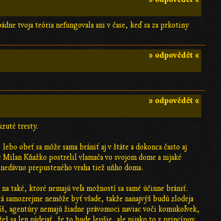
ádne tvoja teória nefungovala ani v čase, keď sa za prkotiny
» odpovědět «
» odpovědět «
kruté tresty.
lebo obeť sa môže sama brániť aj v štáte a dokonca často aj
c Milan Kňažko postrelil vlamača vo svojom dome a nijaké
 nedávno prepusteného vraha tiež uňho doma.
 na také, ktoré nemajú veľa možností sa samé účinne brániť.
tá samozrejme nemôže byť všade, takže nanajvýš budú zlodeja
oríš, agentúry nemajú žiadne právomoci naviac voči komukoľvek,
 sa len nádejať, že to bude lepšie, ale nijako to z princípov