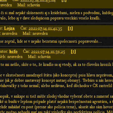
euveden
Mail: schován
či si mal nejaké skúsenosti aj s krádežami, nielen s podvodmi, každop
alo, lebo aj v dave sledujúcom popravu vreckári veselo kradli.
Lojza
[↑]
r:
Čas:
2021-07-14 01:41:35
 neuveden
Mail: neuveden
se zeptal, kde se v nejake bezstatni spolecnosti popravovalo...
hefo
[↑]
utor:
Čas:
2021-07-14 10:59:25
eb: neuveden
Mail: schován
to mi nešlo, skôr o to, že kradlo sa aj vtedy, ak za to človeku hrozili 
e v skutočnosti nasadzuješ štátu (ako konceptu) psiu hlavu neprávom, 
ie (ak je dobre nastavený koncept nutnej obrany). Trebárs u nás here
ťahovačky z toho nemal; alebo nedávno, keď dôchodca v ČR zastrelil
opak, v ankape si tiež môže zlodej vhodne vyberať obete a zamerať sa
ké si budú v lepšom prípade platiť nejakú bezpečnostnú agentúru, a 
ekde naháňať ex-post (presne ako polícia teraz), akurát ako sám hov
kže možno nebudú mať ani také výsledky ako neefektívna polícia. Môžeš