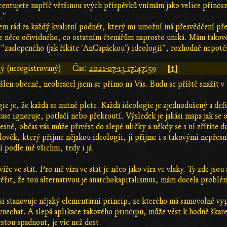
centujete napříč většinou svých příspěvků vnímám jako velice přínosn
."
sem rád za každý kvalitní podnět, který mi umožní má přesvědčení př
te něco očividného, co ostatním čtenářům naprosto uniká. Mám takové 
 "zaslepeného (jak říkáte 'AnCapáckou') ideologií", rozhodně nepotě
[↑]
ý (neregistrovaný)
Čas:
2021-07-13 17:47:59
len obecně, neobracel jsem se přímo na Vás. Budu se příště snažit v
ie je, že každá se nutně plete. Každá ideologie je zjednodušený a defo
zase ignoruje, potlačí nebo překroutí. Výsledek je jakási mapa jak se o
esně, občas vás může přivést do slepé uličky a někdy se s ní zřítíte d
člověk, který přijme nějakou ideologii, ji přijme i s takovými nepřes
í podle mě všichni, tedy i já.
víře ve stát. Pro mě víra ve stát je něco jako víra ve vlaky. Ty zde jso
 věřit, že tou alternativou je anarchokapitalismus, mám docela problé
i stanovuje nějaký elementární princip, ze kterého má samovolně vyp
ynechat. A slepá aplikace takového principu, může vést k hodně ška
estou spadnout, je víc než dost.