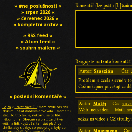
tučn
» #ne_poslušnosti «
Komentář (lze psát i [b]
» srpen 2026 «
» červenec 2026 «
» kompletní archiv «
» RSS feed «
» Atom feed «
» souhrn mailem «
Reagujete na tento komentář:
Szaszián
Autor:
Čas:
Problém je zcela zjevně v t
Což ankapáci považují za dů
» poslední komentáře «
Matěj
Autor:
Čas:
2021
Lojza
k
Privatizace ČT
: Mám chvíli cas, tak
Web: neuveden
Mail: ne
zkusím udělat ďáblova advokáta... Máme tu
stát. Holt to tak je, někomu se to líbí,
odkaz na video s CZ titulky
někomu ne. Obecně asi platí, že drtivá
většina lidí, když už si ten stát platí, by
chtěla, aby sluzby, co poskytuje, byly co
Mojejmeno
Autor:
Čas
nejkvalitnější. Dále obecně
[…]