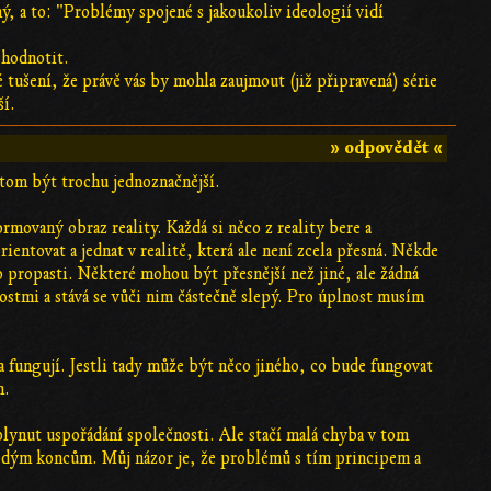
ý, a to: "Problémy spojené s jakoukoliv ideologií vidí
ehodnotit.
tušení, že právě vás by mohla zaujmout (již připravená) série
ší.
» odpovědět «
 tom být trochu jednoznačnější.
rmovaný obraz reality. Každá si něco z reality bere a
rientovat a jednat v realitě, která ale není zcela přesná. Někde
o propasti. Některé mohou být přesnější než jiné, ale žádná
nostmi a stává se vůči nim částečně slepý. Pro úplnost musím
u a fungují. Jestli tady může být něco jiného, co bude fungovat
m.
lynut uspořádání společnosti. Ale stačí malá chyba v tom
redým koncům. Můj názor je, že problémů s tím principem a