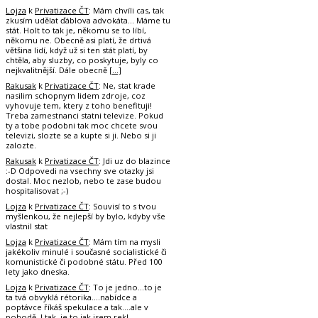
Lojza
k
Privatizace ČT
: Mám chvíli cas, tak
zkusím udělat ďáblova advokáta... Máme tu
stát. Holt to tak je, někomu se to líbí,
někomu ne. Obecně asi platí, že drtivá
většina lidí, když už si ten stát platí, by
chtěla, aby sluzby, co poskytuje, byly co
nejkvalitnější. Dále obecně
[…]
Rakusak
k
Privatizace ČT
: Ne, stat krade
nasilim schopnym lidem zdroje, coz
vyhovuje tem, ktery z toho benefituji!
Treba zamestnanci statni televize. Pokud
ty a tobe podobni tak moc chcete svou
televizi, slozte se a kupte si ji. Nebo si ji
zalozte.
Rakusak
k
Privatizace ČT
: Jdi uz do blazince
:-D Odpovedi na vsechny sve otazky jsi
dostal. Moc nezlob, nebo te zase budou
hospitalisovat ;-)
Lojza
k
Privatizace ČT
: Souvisí to s tvou
myšlenkou, že nejlepší by bylo, kdyby vše
vlastnil stat
Lojza
k
Privatizace ČT
: Mám tím na mysli
jakékoliv minulé i současné socialistické či
komunistické či podobné státu. Před 100
lety jako dneska.
Lojza
k
Privatizace ČT
: To je jedno...to je
ta tvá obvyklá rétorika....nabídce a
poptávce říkáš spekulace a tak....ale v
pohodě. I tak, je to jak jsem rekl