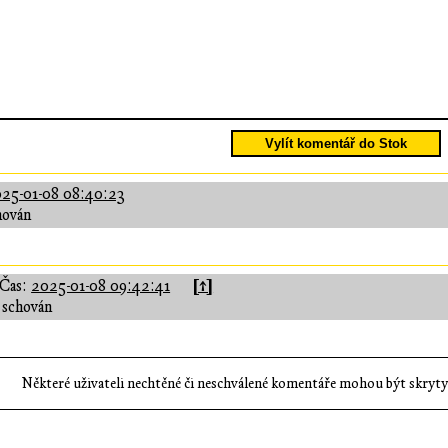
Vylít komentář do Stok
25-01-08 08:40:23
hován
[↑]
Čas:
2025-01-08 09:42:41
 schován
Některé uživateli nechtěné či neschválené komentáře mohou být skryty;