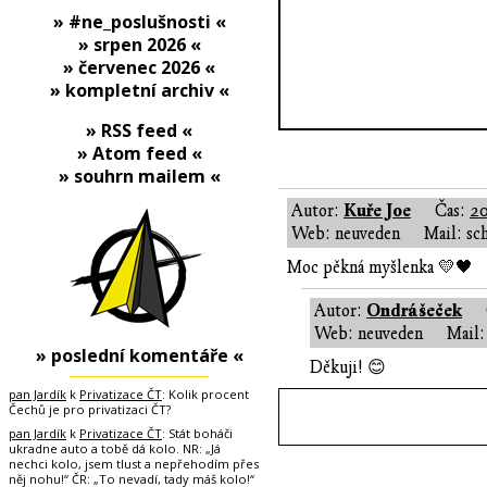
» #ne_poslušnosti «
» srpen 2026 «
» červenec 2026 «
» kompletní archiv «
» RSS feed «
» Atom feed «
» souhrn mailem «
Kuře Joe
Autor:
Čas:
20
Web: neuveden
Mail: sc
Moc pěkná myšlenka 💛🖤
Ondrášeček
Autor:
Web: neuveden
Mail:
» poslední komentáře «
Děkuji! 😊
pan Jardík
k
Privatizace ČT
: Kolik procent
Čechů je pro privatizaci ČT?
pan Jardík
k
Privatizace ČT
: Stát boháči
ukradne auto a tobě dá kolo. NR: „Já
nechci kolo, jsem tlust a nepřehodím přes
něj nohu!“ ČR: „To nevadí, tady máš kolo!“