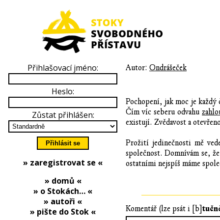
Přihlašovací jméno:
Autor:
Ondrášeček
Heslo:
Pochopení, jak moc je každý 
Čím víc seberu odvahu
zahlo
Zůstat přihlášen:
existují. Zvědavost a otevřen
Prožití jedinečnosti mě ved
společnost. Domnívám se, že
» zaregistrovat se «
ostatními nejspíš máme spole
» domů «
» o Stokách… «
» autoři «
tučn
Komentář (lze psát i [b]
» pište do Stok «