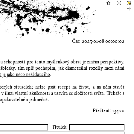
Čas: 2025-01-08 00:00:02
vou schopností pro tento myšlenkový obrat je změna perspektivy.
 záblesky, tím spíš pochopím, jak
diametrální rozdíly
mezi námi
t je jako něco nežádoucího
.
terých situacích;
nelze psát recept na život
, a na něm stavět
e v iluzi vlastní zkušenosti a uzavírá se složitosti světa. Třebaže s
opakovatelné a jedinečné.
Přečtení: 13420
Titulek: