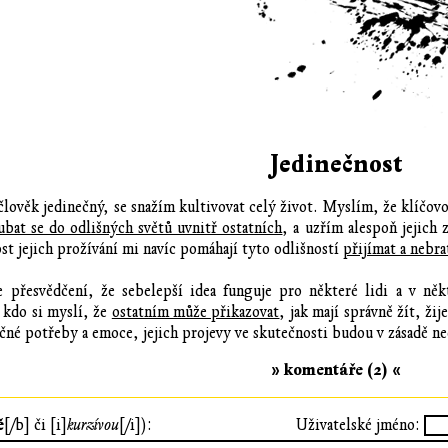
Jedinečnost
člověk jedinečný, se snažím kultivovat celý život. Myslím, že klíčo
ubat se do odlišných světů uvnitř ostatních
, a uzřím alespoň jejich
ost jejich prožívání mi navíc pomáhají tyto odlišností
přijímat a nebra
e přesvědčení, že sebelepší idea funguje pro některé lidi a v něk
 kdo si myslí, že
ostatním může přikazovat
, jak mají správně žít, žij
čné potřeby a emoce, jejich projevy ve skutečnosti budou v zásadě ne
» komentáře (2) «
ě
[/b] či [i]
kurzívou
[/i]):
Uživatelské jméno: