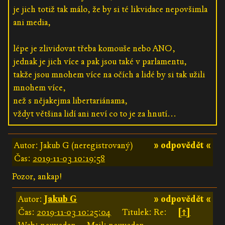
je jich totiž tak málo, že by si té likvidace nepovšimla
ani media,
lépe je zlividovat třeba komouše nebo ANO,
jednak je jich více a pak jsou také v parlamentu,
takže jsou mnohem více na očích a lidé by si tak užili
mnohem více,
než s nějakejma libertariánama,
vždyt většina lidí ani neví co to je za hnutí...
Autor: Jakub G (neregistrovaný)
» odpovědět «
Čas:
2019-11-03 10:19:58
Pozor, ankap!
Autor:
Jakub G
» odpovědět «
Čas:
2019-11-03 10:25:04
Titulek: Re:
[↑]