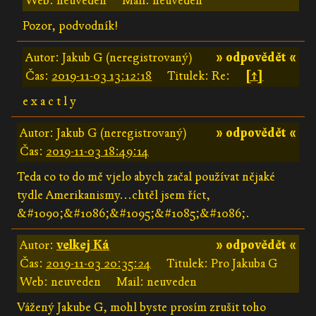
Web: neuveden
Mail: neuveden
Pozor, podvodník!
Autor: Jakub G (neregistrovaný)
» odpovědět «
Čas:
2019-11-03 13:12:18
Titulek: Re:
[↑]
e x a c t l y
Autor: Jakub G (neregistrovaný)
» odpovědět «
Čas:
2019-11-03 18:49:14
Teda co to do mě vjelo abych začal používat nějaké
tydle Amerikanismy...chtěl jsem říct,
&#1090;&#1086;&#1095;&#1085;&#1086;.
Autor:
velkej Ká
» odpovědět «
Čas:
2019-11-03 20:35:24
Titulek: Pro Jakuba G
Web: neuveden
Mail: neuveden
Vážený Jakube G, mohl byste prosím zrušit toho