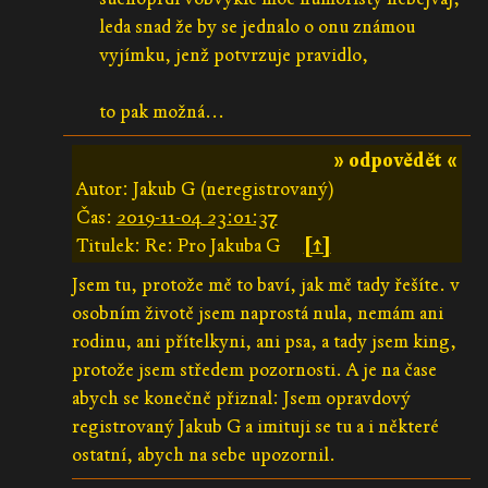
leda snad že by se jednalo o onu známou
vyjímku, jenž potvrzuje pravidlo,
to pak možná...
» odpovědět «
Autor: Jakub G (neregistrovaný)
Čas:
2019-11-04 23:01:37
Titulek: Re: Pro Jakuba G
[↑]
Jsem tu, protože mě to baví, jak mě tady řešíte. v
osobním životě jsem naprostá nula, nemám ani
rodinu, ani přítelkyni, ani psa, a tady jsem king,
protože jsem středem pozornosti. A je na čase
abych se konečně přiznal: Jsem opravdový
registrovaný Jakub G a imituji se tu a i některé
ostatní, abych na sebe upozornil.