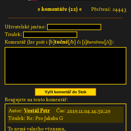
» komentáře (22) «
Přečtení: 24443
Uživatelské jméno:
Titulek:
Komentář (lze psát i [b]
tučně
[/b] či [i]
kurzívou
[/i]):
Vylít komentář do Stok
Reagujete na tento komentář:
Autor:
Vostál Petr
Čas:
2019-11-04 14:50:29
Titulek: Re: Pro Jakuba G
To nemá valného významu,