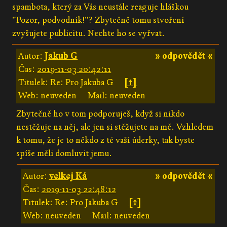
spambota, který za Vás neustále reaguje hláškou
"Pozor, podvodník!"? Zbytečně tomu stvoření
zvyšujete publicitu. Nechte ho se vyřvat.
Autor:
Jakub G
» odpovědět «
Čas:
2019-11-03 20:42:11
Titulek: Re: Pro Jakuba G
[↑]
Web: neuveden
Mail: neuveden
Zbytečně ho v tom podporuješ, když si nikdo
nestěžuje na něj, ale jen si stěžujete na mě. Vzhledem
k tomu, že je to někdo z té vaší úderky, tak byste
spíše měli domluvit jemu.
Autor:
velkej Ká
» odpovědět «
Čas:
2019-11-03 22:48:12
Titulek: Re: Pro Jakuba G
[↑]
Web: neuveden
Mail: neuveden