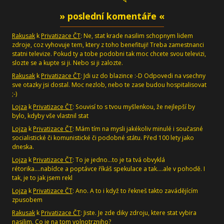
» poslední komentáře «
Rakusak
k
Privatizace ČT
: Ne, stat krade nasilim schopnym lidem
zdroje, coz vyhovuje tem, ktery z toho benefituji! Treba zamestnanci
statni televize. Pokud ty a tobe podobni tak moc chcete svou televizi,
slozte se a kupte si ji. Nebo si ji zalozte.
Rakusak
k
Privatizace ČT
: Jdi uz do blazince :-D Odpovedi na vsechny
sve otazky jsi dostal. Moc nezlob, nebo te zase budou hospitalisovat
;-)
Lojza
k
Privatizace ČT
: Souvisí to s tvou myšlenkou, že nejlepší by
bylo, kdyby vše vlastnil stat
Lojza
k
Privatizace ČT
: Mám tím na mysli jakékoliv minulé i současné
socialistické či komunistické či podobné státu. Před 100 lety jako
dneska.
Lojza
k
Privatizace ČT
: To je jedno...to je ta tvá obvyklá
rétorika....nabídce a poptávce říkáš spekulace a tak....ale v pohodě. I
tak, je to jak jsem rekl
Lojza
k
Privatizace ČT
: Ano. A to i když to řekneš takto zavádějícím
zpusobem
Rakusak
k
Privatizace ČT
: Jiste. Je zde diky zdroju, ktere stat vybira
nasilim. Co je na tom volnotrzniho?