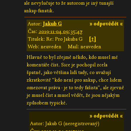
ale nevylučuje to že autorom je iný tunajší
ankap-fanatik.
Autor:
Jakub G
» odpovědět «
Čas:
2019-11-04 09:35:47
Titulek: Re: Pro Jakuba G
[↑]
Web: neuveden
Mail: neuveden
Hlavně to byl zřejmě někdo, kdo musel mé
komentáře číst. Sice je pochopil zcela
špatně, jako většina lidí tady, co uvažují
zkratkovitě "kdo není pro ankap, chce lidem
omezovat práva - je to tedy fašista", ale zjevně
je musel číst a musel vědět, že jsou nějakým
způsobem typické.
» odpovědět «
Autor: Jakub G (neregistrovaný)