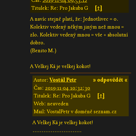
Čas:
2019-11-04 09:53:12
Titulek: Re: Pro Jakuba G
[↑]
A navíc stejně platí, že: Jednotlivec = 0.
Kolektiv vedený někým jiným než mnou =
zlo. Kolektiv vedený mnou = vše + absolutní
dobro.
(Benito M.)
A Velkej Ká je velkej kokot!
Autor:
Vostál Petr
» odpovědět «
Čas:
2019-11-04 10:32:30
Titulek: Re: Pro Jakuba G
[↑]
Web: neuveden
Mail: VostalPetr v doméně seznam.cz
A Velkej Ká je velkej kokot!
...........................