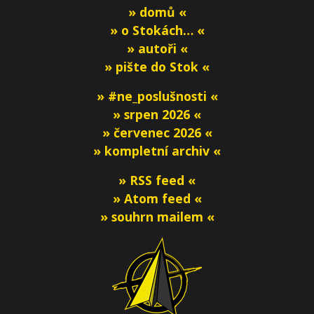
» domů «
» o Stokách… «
» autoři «
» pište do Stok «
» #ne_poslušnosti «
» srpen 2026 «
» červenec 2026 «
» kompletní archiv «
» RSS feed «
» Atom feed «
» souhrn mailem «