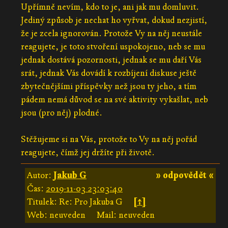
Upřímně nevím, kdo to je, ani jak mu domluvit.
Jediný způsob je nechat ho vyřvat, dokud nezjistí,
že je zcela ignorován. Protože Vy na něj neustále
reagujete, je toto stvoření uspokojeno, neb se mu
jednak dostává pozornosti, jednak se mu daří Vás
srát, jednak Vás dovádí k rozbíjení diskuse ještě
zbytečnějšími příspěvky než jsou ty jeho, a tím
pádem nemá důvod se na své aktivity vykašlat, neb
jsou (pro něj) plodné.
Stěžujeme si na Vás, protože to Vy na něj pořád
reagujete, čímž jej držíte při životě.
Autor:
Jakub G
» odpovědět «
Čas:
2019-11-03 23:03:40
Titulek: Re: Pro Jakuba G
[↑]
Web: neuveden
Mail: neuveden