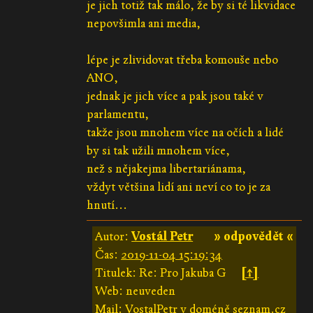
je jich totiž tak málo, že by si té likvidace
nepovšimla ani media,
lépe je zlividovat třeba komouše nebo
ANO,
jednak je jich více a pak jsou také v
parlamentu,
takže jsou mnohem více na očích a lidé
by si tak užili mnohem více,
než s nějakejma libertariánama,
vždyt většina lidí ani neví co to je za
hnutí...
Autor:
Vostál Petr
» odpovědět «
Čas:
2019-11-04 15:19:34
Titulek: Re: Pro Jakuba G
[↑]
Web: neuveden
Mail: VostalPetr v doméně seznam.cz