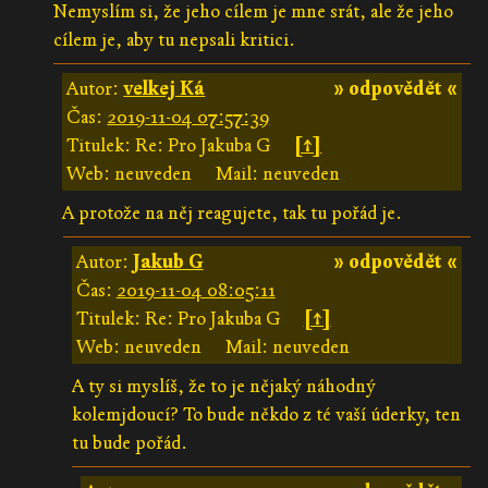
Nemyslím si, že jeho cílem je mne srát, ale že jeho
cílem je, aby tu nepsali kritici.
Autor:
velkej Ká
» odpovědět «
Čas:
2019-11-04 07:57:39
Titulek: Re: Pro Jakuba G
[↑]
Web: neuveden
Mail: neuveden
A protože na něj reagujete, tak tu pořád je.
Autor:
Jakub G
» odpovědět «
Čas:
2019-11-04 08:05:11
Titulek: Re: Pro Jakuba G
[↑]
Web: neuveden
Mail: neuveden
A ty si myslíš, že to je nějaký náhodný
kolemjdoucí? To bude někdo z té vaší úderky, ten
tu bude pořád.