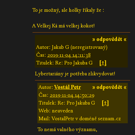
To je možný, ale holky říkaly že :
A Velkej Ká má velkej kokot!
» odpovědět «
Autor: Jakub G (neregistrovaný)
Čas:
2019-11-04 14:11:38
Titulek: Re: Pro Jakuba G
[↑]
Lybertariány je potřeba zlikvydovat!
Autor:
Vostál Petr
» odpovědět «
Čas:
2019-11-04 14:50:29
Titulek: Re: Pro Jakuba G
[↑]
Web: neuveden
Mail: VostalPetr v doméně seznam.cz
To nemá valného významu,