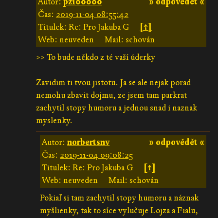
Autor:
pz100000
» odpovědět «
Čas:
2019-11-04 08:55:42
Titulek: Re: Pro Jakuba G
[↑]
Web: neuveden
Mail: schován
>> To bude někdo z té vaší úderky
Zavidim ti tvou jistotu. Ja se ale nejak porad
nemohu zbavit dojmu, ze jsem tam parkrat
zachytil stopy humoru a jednou snad i naznak
myslenky.
Autor:
norbertsnv
» odpovědět «
Čas:
2019-11-04 09:08:25
Titulek: Re: Pro Jakuba G
[↑]
Web: neuveden
Mail: schován
Pokiaľ si tam zachytil stopy humoru a náznak
myšlienky, tak to síce vylučuje Lojza a Fialu,