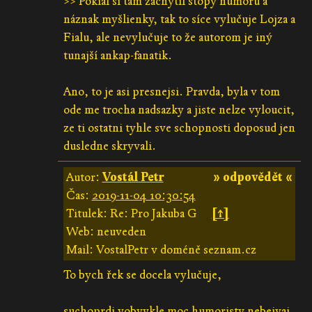
>> Pokiaľ si tam zachytil stopy humoru a
náznak myšlienky, tak to síce vylučuje Lojza a
Fialu, ale nevylučuje to že autorom je iný
tunajší ankap-fanatik.
Ano, to je asi presnejsi. Pravda, byla v tom
ode me trocha nadsazky a jiste nelze vyloucit,
ze ti ostatni tyhle sve schopnosti doposud jen
dusledne skryvali.
Autor:
Vostál Petr
» odpovědět «
Čas:
2019-11-04 10:30:54
Titulek: Re: Pro Jakuba G
[↑]
Web: neuveden
Mail: VostalPetr v doméně seznam.cz
To bych řek se docela vylučuje,
suchoprdi vobvykle moc humoristy nebejvaj,