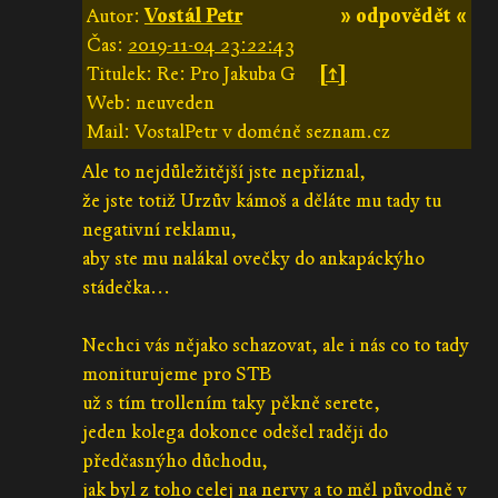
Autor:
Vostál Petr
» odpovědět «
Čas:
2019-11-04 23:22:43
Titulek: Re: Pro Jakuba G
[↑]
Web: neuveden
Mail: VostalPetr v doméně seznam.cz
Ale to nejdůležitější jste nepřiznal,
že jste totiž Urzův kámoš a děláte mu tady tu
negativní reklamu,
aby ste mu nalákal ovečky do ankapáckýho
stádečka...
Nechci vás nějako schazovat, ale i nás co to tady
moniturujeme pro STB
už s tím trollením taky pěkně serete,
jeden kolega dokonce odešel raději do
předčasnýho důchodu,
jak byl z toho celej na nervy a to měl původně v