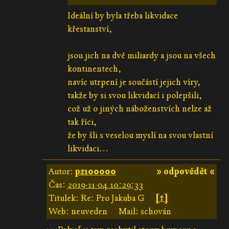
Ideální by byla třeba likvidace
křestanství,
jsou jich na dvě miliardy a jsou na všech
kontinentech,
navíc utrpení je součástí jejich víry,
takže by si svou likvidací i polepšili,
což už o jiných náboženstvích nelze až
tak říci,
že by šli s veselou myslí na svou vlastní
likvidaci...
Autor:
pz100000
» odpovědět «
Čas:
2019-11-04 10:29:33
Titulek: Re: Pro Jakuba G
[↑]
Web: neuveden
Mail: schován