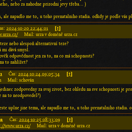
eho, nebo za nahodne prirodni jevy třeba... )
ma, ale napadlo me to, u toho prenatalniho stadia. odkdy je podle vás
[↑]
as:
2024-10-20 22:44:01
.urza.cz/
Mail: urza v doméně urza.cz
iteze nebo alespoň alternativní teze?
á mi dává smysl.
ověk odpovědnost jen za to, na co má schopnosti?
na to nahlížet?
1
[↑]
Čas:
2024-10-24 09:05:34
n
Mail: schován
 jedinec zodpovedny za svuj zivot, bez ohledu na sve schopnosti je p
te na to neodpovedel?)
 jeste uplne jine tema, ale napadlo me to, u toho prenatalniho stadia
za
[↑]
Čas:
2024-10-25 08:33:09
://www.urza.cz/
Mail: urza v doméně urza.cz