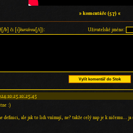
» komentáře (57) «
ě
[/b] či [i]
kurzívou
[/i]):
Uživatelské jméno:
Vylít komentář do Stok
24-10-25 10:25:45
tne :)
e definici, ale jak to lidi vnímají, ne? takže celý nap je k ničemu... j