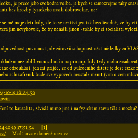
sledku, je prece jeho svobodna volba. ja bych se samozrejme taky snaz
nuti bez hrozby fyzickeho nasili dobrovolne, ne?
e mě moje děti bály, ale to se nestává jen tak bezdůvodně, ze by ctíli
která jim nevyhovuje, že by nenašli jinou - tohle by si socialisti vylo
 zodpovednost povinnost, ale zároveň schopnost nést následky za VL
prikladem nez oblíbenou silnicí a na pricnip, kdy tedy mohu zasahovat
ne odsouhlasi. jen mi prijde, ze od pulrocniho ditete je dost tazke zi
 nebo schizofrenik bude sve vypovedi neustale menit (vim o cem mluv
4-10-19 16:24:50
hován
Není to kauzalita, závislá mimo jiné i na fyzickém stavu těla a mozku?
[↑]
4-10-19 17:51:54
cz/
Mail: urza v doméně urza.cz