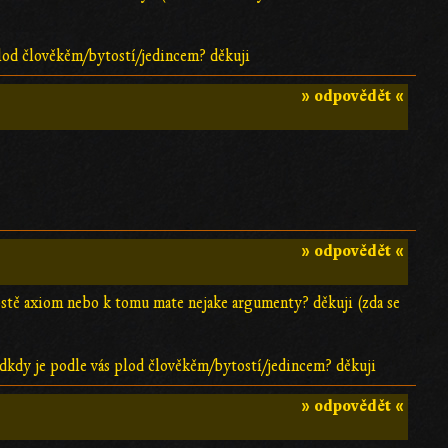
 plod člověkěm/bytostí/jedincem? děkuji
» odpovědět «
» odpovědět «
rostě axiom nebo k tomu mate nejake argumenty? děkuji (zda se
. odkdy je podle vás plod člověkěm/bytostí/jedincem? děkuji
» odpovědět «