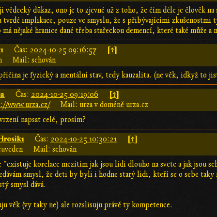
 vědecký důkaz, ono je to zjevné už z toho, že čím déle je člověk na 
u tvrdé implikace, pouze ve smyslu, že s přibývajícími zkušenostmi t
o má nějaké hranice dané třeba stařeckou demencí, které také může a ne
1
[↑]
Čas:
2024-10-25 09:16:57
n
Mail: schován
příčina je fyzický a mentální stav, tedy kauzalita. (ne věk, idkyž to ji
za
[↑]
Čas:
2024-10-25 09:19:06
://www.urza.cz/
Mail: urza v doméně urza.cz
vrzení napsat celé, prosím?
Hrosik1
[↑]
Čas:
2024-10-25 10:30:21
euveden
Mail: schován
 "existuje korelace mezitim jak jsou lidi dlouho na svete a jak jsou s
edávám smysl, že deti by byli i hodne starý lidi, kteří se o sebe taky 
stý smysl dává.
uju věk (vy taky ne) ale rozslisuju právě ty kompetence.