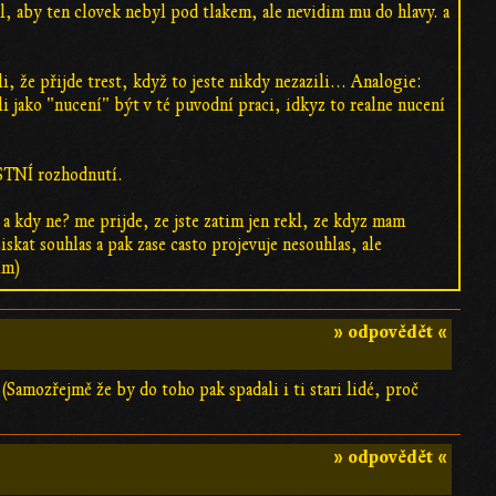
il, aby ten clovek nebyl pod tlakem, ale nevidim mu do hlavy. a
, že přijde trest, když to jeste nikdy nezazili... Analogie:
zili jako "nucení" být v té puvodní praci, idkyz to realne nucení
ASTNÍ rozhodnutí.
 a kdy ne? me prijde, ze jste zatim jen rekl, ze kdyz mam
skat souhlas a pak zase casto projevuje nesouhlas, ale
im)
» odpovědět «
 (Samozřejmě že by do toho pak spadali i ti stari lidé, proč
» odpovědět «