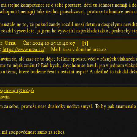
 ma stejne kompetence se o sebe postarat. deti tu schnost nemaji a d
 schopnost nemaji) take nechci pausalizovat, protoze ta hranice neni o
neustale ne to, ze pokud zandy rozdil mezi detmi a dospelymi nevidit
rozdil vysvetlete. ja jsem ho vysvetlil napriklada takto, prakticky ste
Urza
[↑]
r:
Čas:
2024-10-25 10:40:07
:
https://www.urza.cz/
Mail: urza v doméně urza.cz
vám se, ale zase se to děje; řešíme spoustu věcí v různých vláknech a
e to nějak změnit? Rád bych, abychom se bavili jen v jednom vlákně 
o a téma, které budeme řešit a ostatní uspat? A ideálně to tak dál d
.
4-10-19 17:10:46
hován
 za sebe, protože nese dusledky nedáva smysl. To by pak znamenalo ž
ě má zodpovědnost samo za sebe).