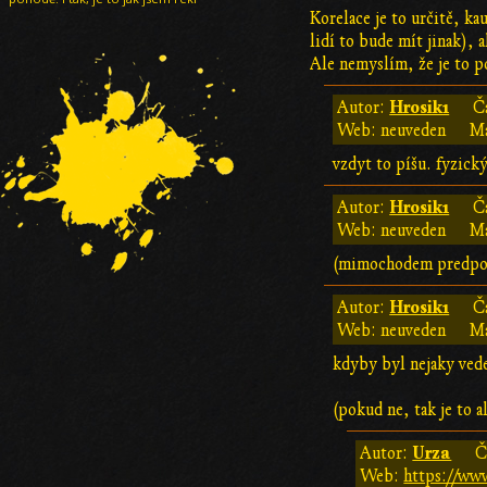
Korelace je to určitě, k
lidí to bude mít jinak)
Ale nemyslím, že je to p
Hrosik1
Autor:
Č
Web: neuveden
Ma
vzdyt to píšu. fyzick
Hrosik1
Autor:
Č
Web: neuveden
Ma
(mimochodem predpokla
Hrosik1
Autor:
Č
Web: neuveden
Ma
kdyby byl nejaky vedec
(pokud ne, tak je to a
Urza
Autor:
Č
Web:
https://www