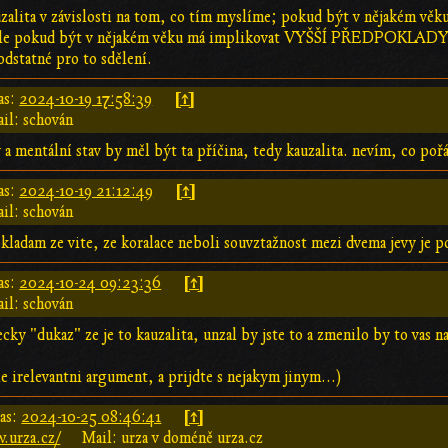
auzalita v závislosti na tom, co tím myslíme; pokud být v nějakém vě
, ale pokud být v nějakém věku má implikovat VYŠŠÍ PŘEDPOKLADY 
odstatné pro to sdělení.
[↑]
as:
2024-10-19 17:58:39
il: schován
ý a mentální stav by měl být ta příčina, tedy kauzalita. nevím, co poř
[↑]
as:
2024-10-19 21:12:49
il: schován
dam ze vite, ze koralace neboli souvztažnost mezi dvema jevy je por
[↑]
as:
2024-10-24 09:23:36
il: schován
ky "dukaz" ze je to kauzalita, unzal by jste to a zmenilo by to vas na
le irelevantni argument, a prijdte s nejakym jinym...)
[↑]
as:
2024-10-25 08:46:41
.urza.cz/
Mail: urza v doméně urza.cz