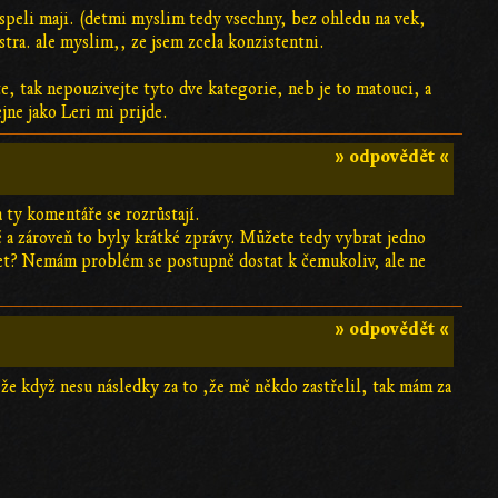
ospeli maji. (detmi myslim tedy vsechny, bez ohledu na vek,
stra. ale myslim,, ze jsem zcela konzistentni.
e, tak nepouzivejte tyto dve kategorie, neb je to matouci, a
jne jako Leri mi prijde.
» odpovědět «
 ty komentáře se rozrůstají.
a zároveň to byly krátké zprávy. Můžete tedy vybrat jedno
ržet? Nemám problém se postupně dostat k čemukoliv, ale ne
» odpovědět «
e když nesu následky za to ,že mě někdo zastřelil, tak mám za