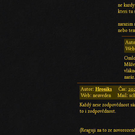
ne kazdy
kteri tu
narazim 
nebo ten 
Auto
Web
Omlou
Můžem
vlákn
naráz
Hrosik1
Autor:
Čas:
202
Web: neuveden
Mail: sc
Každý nese zodpovědnost sám
to i zodpovědnost.
(Reaguji na to ze novorozen