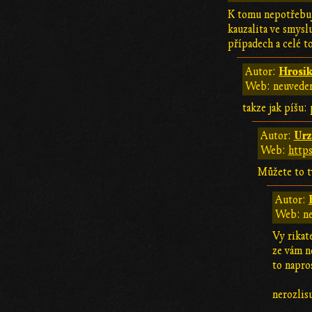
K tomu nepotřebuji
kauzalita ve smysl
případech a celé t
Hrosik
Autor:
Web: neuvede
takze jak píšu: 
Ur
Autor:
Web:
https
Můžete to t
Autor:
Web: n
Vy rikate
ze vám n
to napro
nerozlis