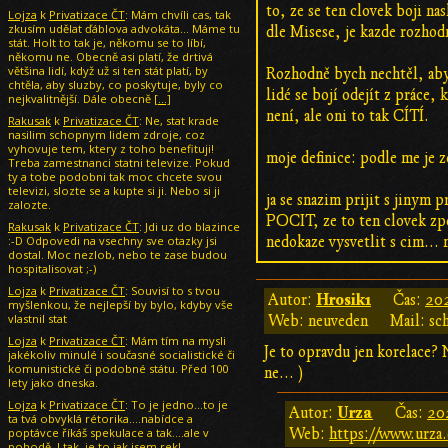
to, ze se ten clovek boji na
Lojza
k
Privatizace ČT
: Mám chvíli cas, tak
zkusím udělat ďáblova advokáta... Máme tu
dle Misese, je kazde rozhod
stát. Holt to tak je, někomu se to líbí,
někomu ne. Obecně asi platí, že drtivá
většina lidí, když už si ten stát platí, by
Rozhodně bych nechtěl, aby s
chtěla, aby sluzby, co poskytuje, byly co
lidé se bojí odejít z práce, 
nejkvalitnější. Dále obecně
[…]
není, ale oni to tak CÍTÍ.
Rakusak
k
Privatizace ČT
: Ne, stat krade
nasilim schopnym lidem zdroje, coz
vyhovuje tem, ktery z toho benefituji!
moje definice: podle me je
Treba zamestnanci statni televize. Pokud
ty a tobe podobni tak moc chcete svou
televizi, slozte se a kupte si ji. Nebo si ji
ja se snazim prijit s jinym 
zalozte.
POCIT, ze to ten clovek zpet
Rakusak
k
Privatizace ČT
: Jdi uz do blazince
:-D Odpovedi na vsechny sve otazky jsi
nedokaze vysvetlit s cim...
dostal. Moc nezlob, nebo te zase budou
hospitalisovat ;-)
Lojza
k
Privatizace ČT
: Souvisí to s tvou
Hrosik1
Autor:
Čas:
202
myšlenkou, že nejlepší by bylo, kdyby vše
vlastnil stat
Web: neuveden
Mail: sc
Lojza
k
Privatizace ČT
: Mám tím na mysli
Je to opravdu jen korelace? 
jakékoliv minulé i současné socialistické či
komunistické či podobné státu. Před 100
ne... )
lety jako dneska.
Lojza
k
Privatizace ČT
: To je jedno...to je
Urza
Autor:
Čas:
202
ta tvá obvyklá rétorika....nabídce a
poptávce říkáš spekulace a tak....ale v
Web:
https://www.urza.
pohodě. I tak, je to jak jsem rekl