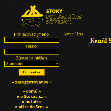
Přihlašovací jméno:
Autor:
Urza
Kanál S
Heslo:
Zůstat přihlášen:
» zaregistrovat se «
» domů «
» o Stokách… «
» autoři «
» pište do Stok «