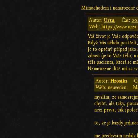
Mimochodem i nenarozené dí
Urza
Autor:
Čas:
20
Web:
https://www.urza.
Váš život je Vaše odpově
Když Vás někdo postřelí,
Je to opačný případ jako
zdraví (je to Vaše tělo; 
těla pacienta, která se mů
Nenarozené dítě má za sv
Hrosik1
Autor:
Č
Web: neuveden
Ma
myslím, ze samozrejme
chybt, ale taky, pouz
neci prava, tak spolec
to, ze je kazdy jedin
me predevsim nedala 