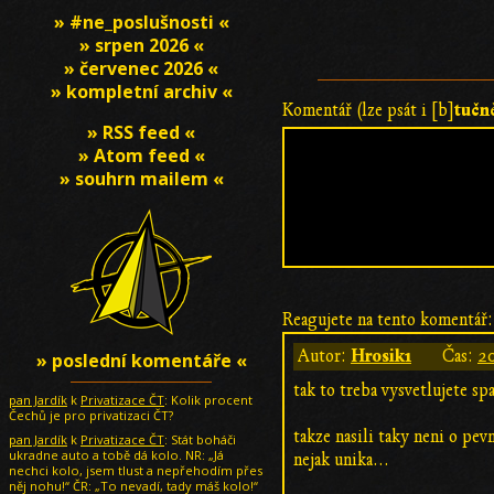
» #ne_poslušnosti «
» srpen 2026 «
» červenec 2026 «
» kompletní archiv «
tučn
Komentář (lze psát i [b]
» RSS feed «
» Atom feed «
» souhrn mailem «
Reagujete na tento komentář:
Hrosik1
Autor:
Čas:
20
» poslední komentáře «
tak to treba vysvetlujete spa
pan Jardík
k
Privatizace ČT
: Kolik procent
Čechů je pro privatizaci ČT?
takze nasili taky neni o pevn
pan Jardík
k
Privatizace ČT
: Stát boháči
ukradne auto a tobě dá kolo. NR: „Já
nejak unika...
nechci kolo, jsem tlust a nepřehodím přes
něj nohu!“ ČR: „To nevadí, tady máš kolo!“