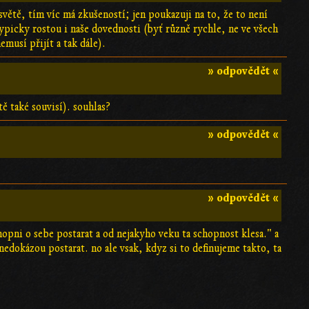
světě, tím víc má zkušeností; jen poukazuji na to, že to není
ypicky rostou i naše dovednosti (byť různě rychle, ne ve všech
musí přijít a tak dále).
» odpovědět «
stě také souvisí). souhlas?
» odpovědět «
» odpovědět «
chopni o sebe postarat a od nejakyho veku ta schopnost klesa." a
nedokázou postarat. no ale vsak, kdyz si to definujeme takto, ta