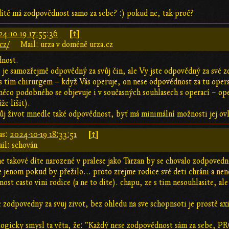
tě má zodpovědnost samo za sebe? :) pokud ne, tak proč?
[↑]
24-10-19 17:55:36
cz/
Mail: urza v doméně urza.cz
dnost.
 je samozřejmě odpovědný za svůj čin, ale Vy jste odpovědný za své z
 s tím chirurgem – když Vás operuje, on nese odpovědnost za tu opera
a něco podobného se objevuje i v současných souhlasech s operací – op
že lišit).
ůj život mnedle také odpovědnost, byť má minimální možnosti jej ovl
[↑]
as:
2024-10-19 18:33:51
il: schován
 takové díte narozené v pralese jako Tarzan by se chovalo zodpovedneji
e jenom pokud by přežilo... proto zrejme rodice své deti chráni a nene
nost casto vini rodice (a ne to dite). chapu, ze s tim nesouhlasite, al
ec zodpovedny za svuj zivot, bez ohledu na sve schopnsoti je prostě 
logicky smysl ta věta, že: "Každý nese zodpovědnost sám za sebe, 