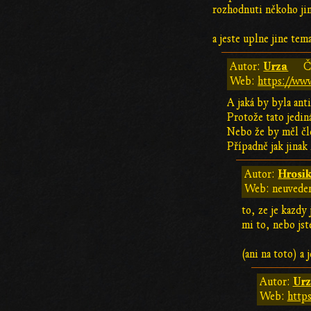
rozhodnuti někoho jin
a jeste uplne jine te
Urza
Autor:
Č
Web:
https://www
A jaká by byla ant
Protože tato jedin
Nebo že by měl čl
Případně jak jinak 
Hrosik
Autor:
Web: neuvede
to, ze je kazdy
mi to, nebo js
(ani na toto) a
Ur
Autor:
Web:
https