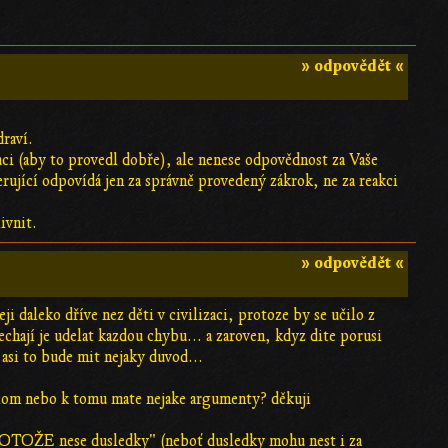
» odpovědět «
draví.
ci (aby to provedl dobře), ale nenese odpovědnost za Vaše
erující odpovídá jen za správně provedený zákrok, ne za reakci
ivnit.
» odpovědět «
 daleko dříve nez děti v civilizaci, protoze by se učilo z
chají je udelat kazdou chybu... a zaroven, kdyz dite porusi
e asi to bude mit nejaky duvod...
axiom nebo k tomu mate nejake argumenty? děkuji
PROTOŽE nese dusledky" (neboť dusledky mohu nest i za