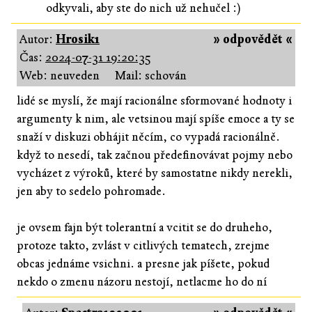
odkyvali, aby ste do nich už nehučel :)
Autor:
Hrosik1
» odpovědět «
Čas:
2024-07-31 19:20:35
Web: neuveden
Mail: schován
lidé se myslí, že mají racionálne sformované hodnoty i
argumenty k nim, ale vetsinou mají spíše emoce a ty se
snaží v diskuzi obhájit něcím, co vypadá racionálně.
když to nesedí, tak začnou předefinovávat pojmy nebo
vycházet z výroků, které by samostatne nikdy nerekli,
jen aby to sedelo pohromade.
je ovsem fajn být tolerantní a vcitit se do druheho,
protoze takto, zvlást v citlivých tematech, zrejme
obcas jednáme vsichni. a presne jak píšete, pokud
nekdo o zmenu názoru nestojí, netlacme ho do ní