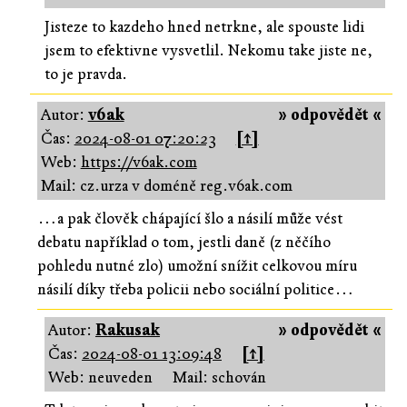
Jisteze to kazdeho hned netrkne, ale spouste lidi
jsem to efektivne vysvetlil. Nekomu take jiste ne,
to je pravda.
Autor:
v6ak
» odpovědět «
Čas:
2024-08-01 07:20:23
[↑]
Web:
https://v6ak.com
Mail: cz.urza v doméně reg.v6ak.com
…a pak člověk chápající šlo a násilí může vést
debatu například o tom, jestli daně (z něčího
pohledu nutné zlo) umožní snížit celkovou míru
násilí díky třeba policii nebo sociální politice…
Autor:
Rakusak
» odpovědět «
Čas:
2024-08-01 13:09:48
[↑]
Web: neuveden
Mail: schován