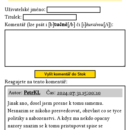
Uživatelské jméno:
Titulek:
Komentář (lze psát i [b]
tučně
[/b] či [i]
kurzívou
[/i]):
Vylít komentář do Stok
Reagujete na tento komentář:
Autor:
PetrKL
Čas:
2024-07-31 15:00:10
Jinak ano, dosel jsem presne k tomu samemu.
Nesnazim se nikoho presvedcovat, obzvlast co se tyce
politiky a nabozenstvi. A kdyz ma nekdo opacny
nazory snazim se k tomu pristupovat spise se