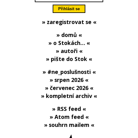
» zaregistrovat se «
» domů «
» o Stokách… «
» autoři «
» pište do Stok «
» #ne_poslušnosti «
» srpen 2026 «
» červenec 2026 «
» kompletní archiv «
» RSS feed «
» Atom feed «
» souhrn mailem «