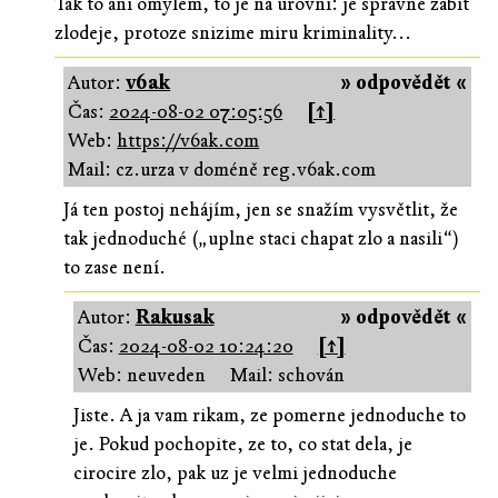
Tak to ani omylem, to je na urovni: je spravne zabit
zlodeje, protoze snizime miru kriminality...
Autor:
v6ak
» odpovědět «
Čas:
2024-08-02 07:05:56
[↑]
Web:
https://v6ak.com
Mail: cz.urza v doméně reg.v6ak.com
Já ten postoj nehájím, jen se snažím vysvětlit, že
tak jednoduché („uplne staci chapat zlo a nasili“)
to zase není.
Autor:
Rakusak
» odpovědět «
Čas:
2024-08-02 10:24:20
[↑]
Web: neuveden
Mail: schován
Jiste. A ja vam rikam, ze pomerne jednoduche to
je. Pokud pochopite, ze to, co stat dela, je
cirocire zlo, pak uz je velmi jednoduche