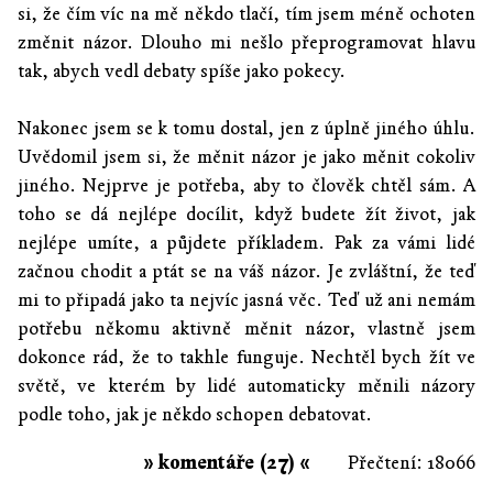
si, že čím víc na mě někdo tlačí, tím jsem méně ochoten
změnit názor. Dlouho mi nešlo přeprogramovat hlavu
tak, abych vedl debaty spíše jako pokecy.
Nakonec jsem se k tomu dostal, jen z úplně jiného úhlu.
Uvědomil jsem si, že měnit názor je jako měnit cokoliv
jiného. Nejprve je potřeba, aby to člověk chtěl sám. A
toho se dá nejlépe docílit, když budete žít život, jak
nejlépe umíte, a půjdete příkladem. Pak za vámi lidé
začnou chodit a ptát se na váš názor. Je zvláštní, že teď
mi to připadá jako ta nejvíc jasná věc. Teď už ani nemám
potřebu někomu aktivně měnit názor, vlastně jsem
dokonce rád, že to takhle funguje. Nechtěl bych žít ve
světě, ve kterém by lidé automaticky měnili názory
podle toho, jak je někdo schopen debatovat.
» komentáře (27) «
Přečtení: 18066