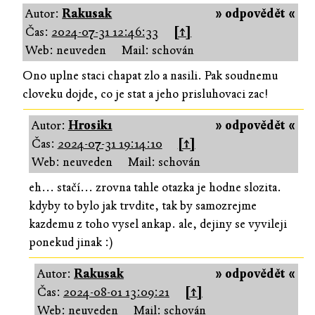
Autor:
Rakusak
» odpovědět «
Čas:
2024-07-31 12:46:33
[↑]
Web: neuveden
Mail: schován
Ono uplne staci chapat zlo a nasili. Pak soudnemu
cloveku dojde, co je stat a jeho prisluhovaci zac!
Autor:
Hrosik1
» odpovědět «
Čas:
2024-07-31 19:14:10
[↑]
Web: neuveden
Mail: schován
eh... stačí... zrovna tahle otazka je hodne slozita.
kdyby to bylo jak trvdite, tak by samozrejme
kazdemu z toho vysel ankap. ale, dejiny se vyvileji
ponekud jinak :)
Autor:
Rakusak
» odpovědět «
Čas:
2024-08-01 13:09:21
[↑]
Web: neuveden
Mail: schován