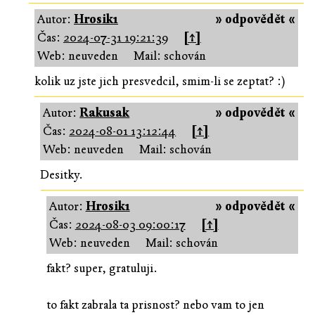
Autor:
Hrosik1
» odpovědět «
Čas:
2024-07-31 19:21:39
[↑]
Web: neuveden
Mail: schován
kolik uz jste jich presvedcil, smim-li se zeptat? :)
Autor:
Rakusak
» odpovědět «
Čas:
2024-08-01 13:12:44
[↑]
Web: neuveden
Mail: schován
Desitky.
Autor:
Hrosik1
» odpovědět «
Čas:
2024-08-03 09:00:17
[↑]
Web: neuveden
Mail: schován
fakt? super, gratuluji.
to fakt zabrala ta prisnost? nebo vam to jen