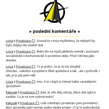
» poslední komentáře «
Lojza
k
Privatizace ČT
: Souvisí to s tvou myšlenkou, že nejlepší by
bylo, kdyby vše vlastnil stat
Lojza
k
Privatizace ČT
: Mám tím na mysli jakékoliv minulé i současné
socialistické či komunistické či podobné státu. Před 100 lety jako
dneska.
Lojza
k
Privatizace ČT
: To je jedno...to je ta tvá obvyklá
rétorika....nabídce a poptávce říkáš spekulace a tak....ale v pohodě. I
tak, je to jak jsem rekl
Lojza
k
Privatizace ČT
: Ano. A to i když to řekneš takto zavádějícím
zpusobem
Rakusak
k
Privatizace ČT
: Jiste. Je zde diky zdroju, ktere stat vybira
nasilim. Co je na tom volnotrzniho?
Rakusak
k
Privatizace ČT
: Lide odmitajici privatisaci jsou pomatenci,
kteri zpravidla sami nemaji zadny vlastni prijem :-D Je to jednoduche