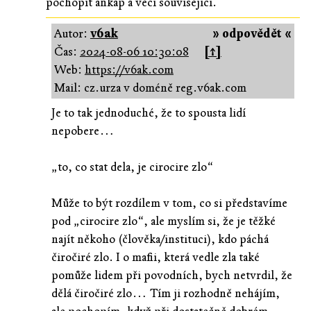
pochopit ankap a veci souvisejici.
Autor:
v6ak
» odpovědět «
Čas:
2024-08-06 10:30:08
[↑]
Web:
https://v6ak.com
Mail: cz.urza v doméně reg.v6ak.com
Je to tak jednoduché, že to spousta lidí
nepobere…
„to, co stat dela, je cirocire zlo“
Může to být rozdílem v tom, co si představíme
pod „cirocire zlo“, ale myslím si, že je těžké
najít někoho (člověka/instituci), kdo páchá
čiročiré zlo. I o mafii, která vedle zla také
pomůže lidem při povodních, bych netvrdil, že
dělá čiročiré zlo… Tím ji rozhodně nehájím,