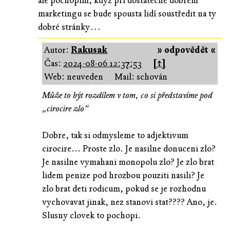
ale pochopím, když při dostatečně dobrém
marketingu se bude spousta lidí soustředit na ty
dobré stránky…
Autor:
Rakusak
» odpovědět «
Čas:
2024-08-06 12:37:53
[↑]
Web: neuveden
Mail: schován
Může to být rozdílem v tom, co si představíme pod
„cirocire zlo“
Dobre, tak si odmysleme to adjektivum
cirocire... Proste zlo. Je nasilne donuceni zlo?
Je nasilne vymahani monopolu zlo? Je zlo brat
lidem penize pod hrozbou pouziti nasili? Je
zlo brat deti rodicum, pokud se je rozhodnu
vychovavat jinak, nez stanovi stat???? Ano, je.
Slusny clovek to pochopi.