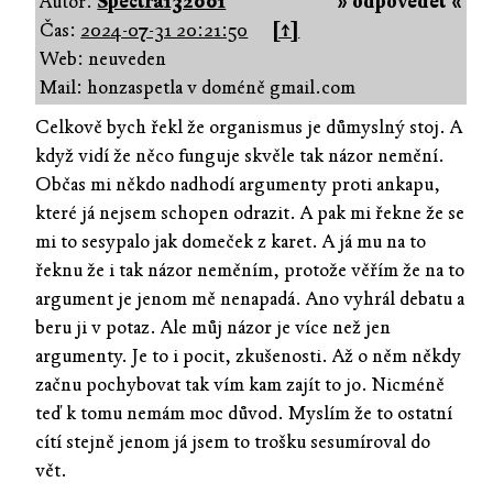
Autor:
Spectra132001
» odpovědět «
Čas:
2024-07-31 20:21:50
[↑]
Web: neuveden
Mail: honzaspetla v doméně gmail.com
Celkově bych řekl že organismus je důmyslný stoj. A
když vidí že něco funguje skvěle tak názor nemění.
Občas mi někdo nadhodí argumenty proti ankapu,
které já nejsem schopen odrazit. A pak mi řekne že se
mi to sesypalo jak domeček z karet. A já mu na to
řeknu že i tak názor neměním, protože věřím že na to
argument je jenom mě nenapadá. Ano vyhrál debatu a
beru ji v potaz. Ale můj názor je více než jen
argumenty. Je to i pocit, zkušenosti. Až o něm někdy
začnu pochybovat tak vím kam zajít to jo. Nicméně
teď k tomu nemám moc důvod. Myslím že to ostatní
cítí stejně jenom já jsem to trošku sesumíroval do
vět.