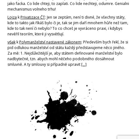
jako facka. Co lide chteji, to zaplati. Co lide nechteji, odumre. Genialni
mechanismus volneho trhu!
Lojza
k
Privatizace ČT
: Jen se zeptám, není ti divné, že všechny státy,
kde to takto jak říkáš bylo či je, tak se jim daří mnohem hůře než tam,
kde to tak není či nebylo? To co chceš je vyvráceno praxi, i kdybys
nevěřil teoriím, které ji vysvětlují.
v6ak
k
Polymanželství nastavené zákonem
: Především bych řekl, že si
pid odlukou manželství od státu každý představujeme něco jiného.
Za mě: 1. Nejdůležitější je, aby státem definované manželství bylo
nadbytečné, tzn. abych mohl něčeho podobného dosáhnout
smluvně. A ty smlouvy si případně upravit
[…]