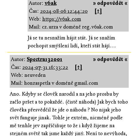
Autor:
v6ak
» odpovědět «
Čas:
2024-08-06 12:44:20
[↑]
Web:
https://v6ak.com
Mail: cz.urza v doméně reg.v6ak.com
Já se tu nesnažím hájit stát. Já se snažím
pochopit smýšlení lidí, kteří stát hájí…
Autor:
Spectra132001
» odpovědět «
Čas:
2024-07-31 16:33:22
[↑]
Web: neuveden
Mail: honzaspetla v doméně gmail.com
Ano. Kdyby se člověk narodil a na jeho prosbu by
začlo pršet a to pokaždé. (čistě náhoda) Jak bych toho
člověka přesvědčil že jde o náhodu ? No nijak jeho
svět funguje jinak. Tohle je extrém, nicméně podle
mě tenhle jev zapříčiňuje to že i když žijeme na
stejném světě tak jsme každý jiný. Není to nevýhoda,