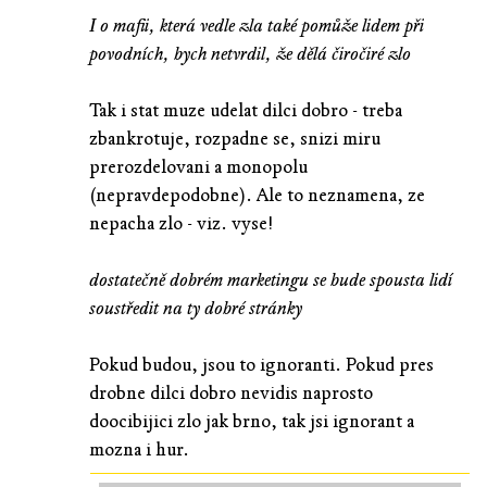
I o mafii, která vedle zla také pomůže lidem při
povodních, bych netvrdil, že dělá čiročiré zlo
Tak i stat muze udelat dilci dobro - treba
zbankrotuje, rozpadne se, snizi miru
prerozdelovani a monopolu
(nepravdepodobne). Ale to neznamena, ze
nepacha zlo - viz. vyse!
dostatečně dobrém marketingu se bude spousta lidí
soustředit na ty dobré stránky
Pokud budou, jsou to ignoranti. Pokud pres
drobne dilci dobro nevidis naprosto
doocibijici zlo jak brno, tak jsi ignorant a
mozna i hur.