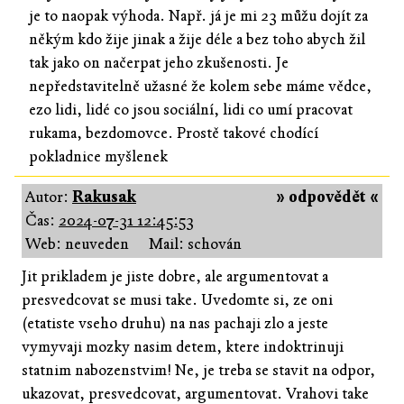
je to naopak výhoda. Např. já je mi 23 můžu dojít za
někým kdo žije jinak a žije déle a bez toho abych žil
tak jako on načerpat jeho zkušenosti. Je
nepředstavitelně užasné že kolem sebe máme vědce,
ezo lidi, lidé co jsou sociální, lidi co umí pracovat
rukama, bezdomovce. Prostě takové chodící
pokladnice myšlenek
Autor:
Rakusak
» odpovědět «
Čas:
2024-07-31 12:45:53
Web: neuveden
Mail: schován
Jit prikladem je jiste dobre, ale argumentovat a
presvedcovat se musi take. Uvedomte si, ze oni
(etatiste vseho druhu) na nas pachaji zlo a jeste
vymyvaji mozky nasim detem, ktere indoktrinuji
statnim nabozenstvim! Ne, je treba se stavit na odpor,
ukazovat, presvedcovat, argumentovat. Vrahovi take