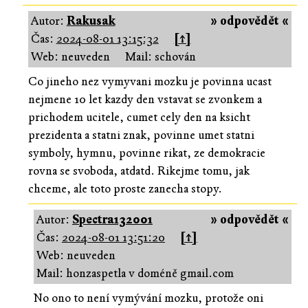
Autor:
Rakusak
» odpovědět «
Čas:
2024-08-01 13:15:32
[↑]
Web: neuveden
Mail: schován
Co jineho nez vymyvani mozku je povinna ucast
nejmene 10 let kazdy den vstavat se zvonkem a
prichodem ucitele, cumet cely den na ksicht
prezidenta a statni znak, povinne umet statni
symboly, hymnu, povinne rikat, ze demokracie
rovna se svoboda, atdatd. Rikejme tomu, jak
chceme, ale toto proste zanecha stopy.
Autor:
Spectra132001
» odpovědět «
Čas:
2024-08-01 13:51:20
[↑]
Web: neuveden
Mail: honzaspetla v doméně gmail.com
No ono to není vymývání mozku, protože oni