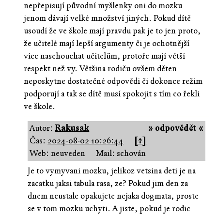
nepřepisují původní myšlenky oni do mozku
jenom dávají velké množství jiných. Pokud dítě
usoudí že ve škole mají pravdu pak je to jen proto,
že učitelé mají lepší argumenty či je ochotnější
více naschouchat učitelům, protoře mají větší
respekt než vy. Většina rodiču ovšem děten
neposkytne dostatečné odpovědi či dokonce režim
podporují a tak se dítě musí spokojit s tím co řekli
ve škole.
Autor:
Rakusak
» odpovědět «
Čas:
2024-08-02 10:26:44
[↑]
Web: neuveden
Mail: schován
Je to vymyvani mozku, jelikoz vetsina deti je na
zacatku jaksi tabula rasa, ze? Pokud jim den za
dnem neustale opakujete nejaka dogmata, proste
se v tom mozku uchyti. A jiste, pokud je rodic