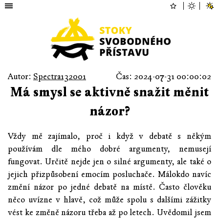
Autor:
Spectra132001
Čas: 2024-07-31 00:00:02
Má smysl se aktivně snažit měnit
názor?
Vždy mě zajímalo, proč i když v debatě s někým
používám dle mého dobré argumenty, nemusejí
fungovat. Určitě nejde jen o silné argumenty, ale také o
jejich přizpůsobení emocím posluchače. Málokdo navíc
změní názor po jedné debatě na místě. Často člověku
něco uvízne v hlavě, což může spolu s dalšími zážitky
vést ke změně názoru třeba až po letech. Uvědomil jsem