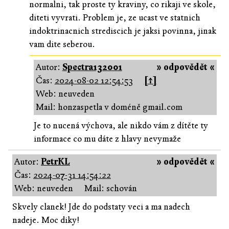
normalni, tak proste ty kraviny, co rikaji ve skole,
diteti vyvrati. Problem je, ze ucast ve statnich
indoktrinacnich strediscich je jaksi povinna, jinak
vam dite seberou.
Autor:
Spectra132001
» odpovědět «
Čas:
2024-08-02 12:54:53
[↑]
Web: neuveden
Mail: honzaspetla v doméně gmail.com
Je to nucená výchova, ale nikdo vám z dítěte ty
informace co mu dáte z hlavy nevymaže
Autor:
PetrKL
» odpovědět «
Čas:
2024-07-31 14:54:22
Web: neuveden
Mail: schován
Skvely clanek! Jde do podstaty veci a ma nadech
nadeje. Moc diky!