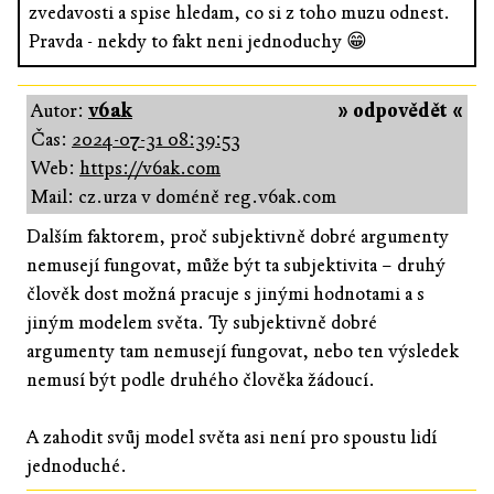
zvedavosti a spise hledam, co si z toho muzu odnest.
Pravda - nekdy to fakt neni jednoduchy 😁
Autor:
v6ak
» odpovědět «
Čas:
2024-07-31 08:39:53
Web:
https://v6ak.com
Mail: cz.urza v doméně reg.v6ak.com
Dalším faktorem, proč subjektivně dobré argumenty
nemusejí fungovat, může být ta subjektivita – druhý
člověk dost možná pracuje s jinými hodnotami a s
jiným modelem světa. Ty subjektivně dobré
argumenty tam nemusejí fungovat, nebo ten výsledek
nemusí být podle druhého člověka žádoucí.
A zahodit svůj model světa asi není pro spoustu lidí
jednoduché.