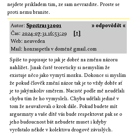
nejdete prikladem tim, ze sam nevrazdite. Proste se
proti nemu branite.
Autor:
Spectra132001
» odpovědět «
Čas:
2024-07-31 16:53:29
[↑]
Web: neuveden
Mail: honzaspetla v doméně gmail.com
Spíše to popisuje to jak je dobré na změnu názoru
nahlížet. Jinak čistě teoreticky si nemyslím že
existuje něco jako vymytí mozku. Dokonce si myslím
že pokud člověk změní názor tak je to vždy dobře ať
je to jakýmkoliv směrem. Nacisté podle mě neudělali
chybu tím že ho vymysleli. Chybu udělali jedině v
tom že neuvažovali o krok dále. Pokud budete mít
arguemnty a vaše dítě vás bude respektovat pak se o
jeho budoucnost bát nebudete muset i kdyby
vyrůstalo někde v kolektivu drogově závislých.