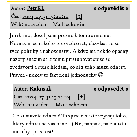
Autor:
PetrKL
» odpovědět «
Čas:
2024-07-31 15:00:10
[↑]
Web: neuveden
Mail: schován
Jinak ano, dosel jsem presne k tomu samemu.
Nesnazim se nikoho presvedcovat, obzvlast co se
tyce politiky a nabozenstvi. A kdyz ma nekdo opacny
nazory snazim se k tomu pristupovat spise se
zvedavosti a spise hledam, co si z toho muzu odnest.
Pravda - nekdy to fakt neni jednoduchy 😁
Autor:
Rakusak
» odpovědět «
Čas:
2024-07-31 15:14:24
[↑]
Web: neuveden
Mail: schován
Co si muzete odnest? To spise etatiste vzyvaji toho,
ktery odnasi od vas pane :-) Ne, naopak, na etatistu
musi byt prisnost!