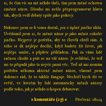
si, že čím víc na mě někdo tlačí, tím jsem méně ochoten
změnit názor. Dlouho mi nešlo přeprogramovat hlavu
tak, abych vedl debaty spíše jako pokecy.
Nakonec jsem se k tomu dostal, jen z úplně jiného úhlu.
Uvědomil jsem si, že měnit názor je jako měnit cokoliv
jiného. Nejprve je potřeba, aby to člověk chtěl sám. A
toho se dá nejlépe docílit, když budete žít život, jak
nejlépe umíte, a půjdete příkladem. Pak za vámi lidé
začnou chodit a ptát se na váš názor. Je zvláštní, že teď
mi to připadá jako ta nejvíc jasná věc. Teď už ani nemám
potřebu někomu aktivně měnit názor, vlastně jsem
dokonce rád, že to takhle funguje. Nechtěl bych žít ve
světě, ve kterém by lidé automaticky měnili názory
podle toho, jak je někdo schopen debatovat.
» komentáře (27) «
Přečtení: 18124