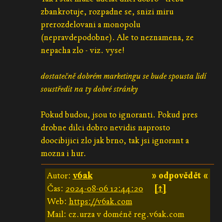
zbankrotuje, rozpadne se, snizi miru
prerozdelovani a monopolu
(nepravdepodobne). Ale to neznamena, ze
nepacha zlo - viz. vyse!
dostatečně dobrém marketingu se bude spousta lidí
soustředit na ty dobré stránky
Pokud budou, jsou to ignoranti. Pokud pres
drobne dilci dobro nevidis naprosto
doocibijici zlo jak brno, tak jsi ignorant a
mozna i hur.
Autor:
v6ak
» odpovědět «
Čas:
2024-08-06 12:44:20
[↑]
Web:
https://v6ak.com
Mail: cz.urza v doméně reg.v6ak.com