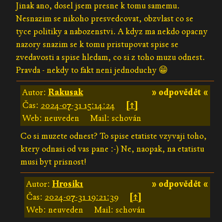
Jinak ano, dosel jsem presne k tomu samemu.
Nesnazim se nikoho presvedcovat, obzvlast co se
tyce politiky a nabozenstvi. A kdyz ma nekdo opacny
nazory snazim se k tomu pristupovat spise se
zvedavosti a spise hledam, co si z toho muzu odnest.
Pravda - nekdy to fakt neni jednoduchy 😁
Autor:
Rakusak
» odpovědět «
Čas:
2024-07-31 15:14:24
[↑]
Web: neuveden
Mail: schován
Co si muzete odnest? To spise etatiste vzyvaji toho,
ktery odnasi od vas pane :-) Ne, naopak, na etatistu
musi byt prisnost!
Autor:
Hrosik1
» odpovědět «
Čas:
2024-07-31 19:21:39
[↑]
Web: neuveden
Mail: schován