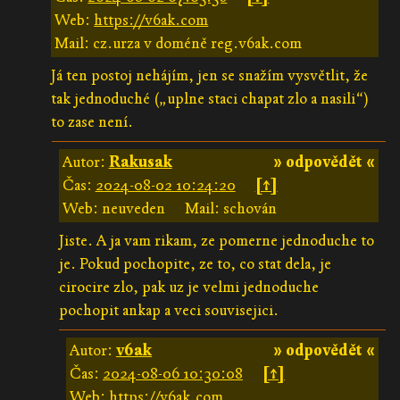
Web:
https://v6ak.com
Mail: cz.urza v doméně reg.v6ak.com
Já ten postoj nehájím, jen se snažím vysvětlit, že
tak jednoduché („uplne staci chapat zlo a nasili“)
to zase není.
Autor:
Rakusak
» odpovědět «
Čas:
2024-08-02 10:24:20
[↑]
Web: neuveden
Mail: schován
Jiste. A ja vam rikam, ze pomerne jednoduche to
je. Pokud pochopite, ze to, co stat dela, je
cirocire zlo, pak uz je velmi jednoduche
pochopit ankap a veci souvisejici.
Autor:
v6ak
» odpovědět «
Čas:
2024-08-06 10:30:08
[↑]
Web:
https://v6ak.com