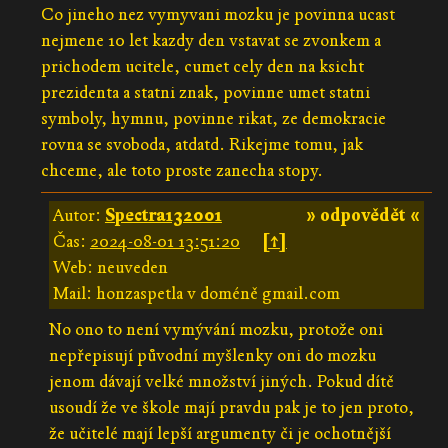
Co jineho nez vymyvani mozku je povinna ucast
nejmene 10 let kazdy den vstavat se zvonkem a
prichodem ucitele, cumet cely den na ksicht
prezidenta a statni znak, povinne umet statni
symboly, hymnu, povinne rikat, ze demokracie
rovna se svoboda, atdatd. Rikejme tomu, jak
chceme, ale toto proste zanecha stopy.
Autor:
Spectra132001
» odpovědět «
Čas:
2024-08-01 13:51:20
[↑]
Web: neuveden
Mail: honzaspetla v doméně gmail.com
No ono to není vymývání mozku, protože oni
nepřepisují původní myšlenky oni do mozku
jenom dávají velké množství jiných. Pokud dítě
usoudí že ve škole mají pravdu pak je to jen proto,
že učitelé mají lepší argumenty či je ochotnější