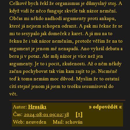
Celkově bych řekl že organismus je důmyslný stoj. A
když vidí že něco funguje skvěle tak názor nemění.
Občas mi někdo nadhodí argumenty proti ankapu,
které já nejsem schopen odrazit. A pak mi řekne že se
mi to sesypalo jak domeček z karet. A já mu na to
řeknu že i tak názor neměním, protože věřím že na to
argument je jenom mě nenapadá. Ano vyhrál debatu a
beru ji v potaz. Ale můj názor je více než jen
argumenty. Je to i pocit, zkušenosti. Až o něm někdy
začnu pochybovat tak vím kam zajít to jo. Nicméně
teď k tomu nemám moc důvod. Myslím že to ostatní
cítí stejně jenom já jsem to trošku sesumíroval do
vět.
Autor:
Hrosik1
» odpovědět «
Čas:
2024-08-01 09:02:38
[↑]
Web: neuveden
Mail: schován