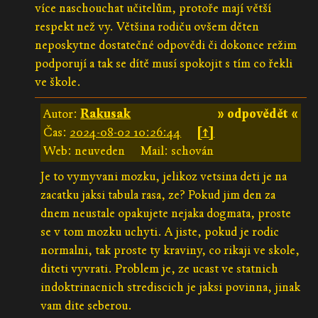
více naschouchat učitelům, protoře mají větší
respekt než vy. Většina rodiču ovšem děten
neposkytne dostatečné odpovědi či dokonce režim
podporují a tak se dítě musí spokojit s tím co řekli
ve škole.
Autor:
Rakusak
» odpovědět «
Čas:
2024-08-02 10:26:44
[↑]
Web: neuveden
Mail: schován
Je to vymyvani mozku, jelikoz vetsina deti je na
zacatku jaksi tabula rasa, ze? Pokud jim den za
dnem neustale opakujete nejaka dogmata, proste
se v tom mozku uchyti. A jiste, pokud je rodic
normalni, tak proste ty kraviny, co rikaji ve skole,
diteti vyvrati. Problem je, ze ucast ve statnich
indoktrinacnich strediscich je jaksi povinna, jinak
vam dite seberou.