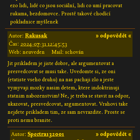
ezo lidi, lidé co jsou sociální, lidi co umí pracovat
rukama, bezdomovce. Prostě takové chodící
pokladnice myšlenek
Autor:
Rakusak
» odpovědět «
Čas:
2024-07-31 12:45:53
Web: neuveden
Mail: schován
Jit prikladem je jiste dobre, ale argumentovat a
presvedcovat se musi take. Uvedomte si, ze oni
(etatiste vseho druhu) na nas pachaji zlo a jeste
vymyvaji mozky nasim detem, ktere indoktrinuji
statnim nabozenstvim! Ne, je treba se stavit na odpor,
ukazovat, presvedcovat, argumentovat. Vrahovi take
nejdete prikladem tim, ze sam nevrazdite. Proste se
proti nemu branite.
Autor:
Spectra132001
» odpovědět «