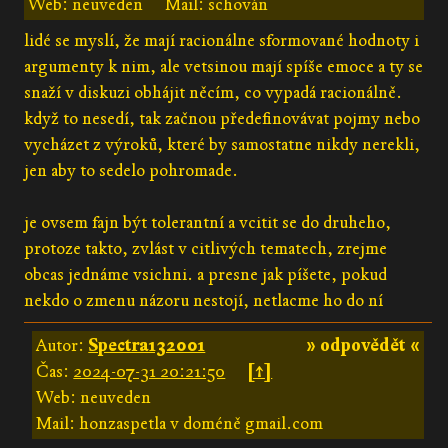
Web: neuveden
Mail: schován
lidé se myslí, že mají racionálne sformované hodnoty i
argumenty k nim, ale vetsinou mají spíše emoce a ty se
snaží v diskuzi obhájit něcím, co vypadá racionálně.
když to nesedí, tak začnou předefinovávat pojmy nebo
vycházet z výroků, které by samostatne nikdy nerekli,
jen aby to sedelo pohromade.
je ovsem fajn být tolerantní a vcitit se do druheho,
protoze takto, zvlást v citlivých tematech, zrejme
obcas jednáme vsichni. a presne jak píšete, pokud
nekdo o zmenu názoru nestojí, netlacme ho do ní
Autor:
Spectra132001
» odpovědět «
Čas:
2024-07-31 20:21:50
[↑]
Web: neuveden
Mail: honzaspetla v doméně gmail.com