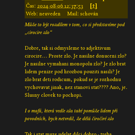
Čas:
2024-08-06 12:37:53
[↑]
Web: neuveden
Mail: schován
Může to být rozdílem v tom, co si představíme pod
„cirocire zlo“
Dobre, tak si odmysleme to adjektivum
cirocire... Proste zlo. Je nasilne donuceni zlo?
Je nasilne vymahani monopolu zlo? Je zlo brat
lidem penize pod hrozbou pouziti nasili? Je
zlo brat deti rodicum, pokud se je rozhodnu
vychovavat jinak, nez stanovi stat???? Ano, je.
Slusny clovek to pochopi.
I o mafii, která vedle zla také pomůže lidem při
povodních, bych netvrdil, že dělá čiročiré zlo
Tak i stat muze udelat dilci dobro - treba