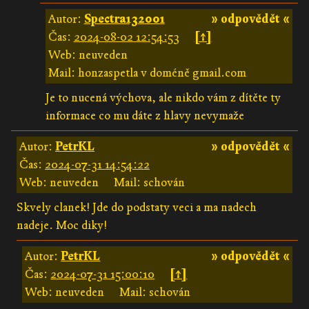
Autor:
Spectra132001
» odpovědět «
Čas:
2024-08-02 12:54:53
[↑]
Web: neuveden
Mail: honzaspetla v doméně gmail.com
Je to nucená výchova, ale nikdo vám z dítěte ty
informace co mu dáte z hlavy nevymaže
Autor:
PetrKL
» odpovědět «
Čas:
2024-07-31 14:54:22
Web: neuveden
Mail: schován
Skvely clanek! Jde do podstaty veci a ma nadech
nadeje. Moc diky!
Autor:
PetrKL
» odpovědět «
Čas:
2024-07-31 15:00:10
[↑]
Web: neuveden
Mail: schován