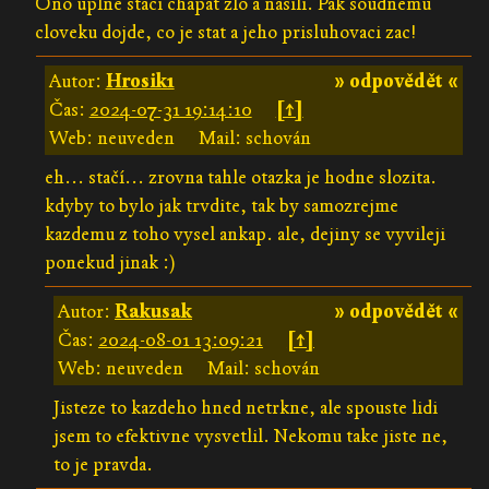
Ono uplne staci chapat zlo a nasili. Pak soudnemu
cloveku dojde, co je stat a jeho prisluhovaci zac!
Autor:
Hrosik1
» odpovědět «
Čas:
2024-07-31 19:14:10
[↑]
Web: neuveden
Mail: schován
eh... stačí... zrovna tahle otazka je hodne slozita.
kdyby to bylo jak trvdite, tak by samozrejme
kazdemu z toho vysel ankap. ale, dejiny se vyvileji
ponekud jinak :)
Autor:
Rakusak
» odpovědět «
Čas:
2024-08-01 13:09:21
[↑]
Web: neuveden
Mail: schován
Jisteze to kazdeho hned netrkne, ale spouste lidi
jsem to efektivne vysvetlil. Nekomu take jiste ne,
to je pravda.