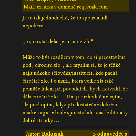
Mail: cz.urza v doméně reg.v6ak.com
Je to tak jednoduché, že to spousta lidí
nepobere…
„to, co stat dela, je cirocire zlo“
Může to být rozdílem v tom, co si představíme
pod „cirocire zlo“, ale myslím si, že je těžké
najít někoho (člověka/instituci), kdo páchá
čiročiré zlo. I o mafii, která vedle zla také
pomůže lidem při povodních, bych netvrdil, že
dělá čiročiré zlo… Tím ji rozhodně nehájím,
ale pochopím, když při dostatečně dobrém
marketingu se bude spousta lidí soustředit na ty
dobré stránky…
Autor:
Rakusak
» odpovědět «