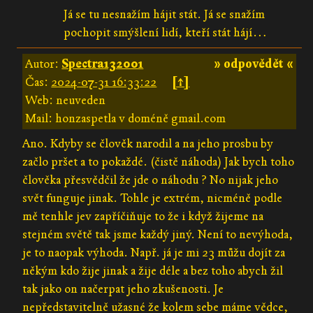
Já se tu nesnažím hájit stát. Já se snažím
pochopit smýšlení lidí, kteří stát hájí…
Autor:
Spectra132001
» odpovědět «
Čas:
2024-07-31 16:33:22
[↑]
Web: neuveden
Mail: honzaspetla v doméně gmail.com
Ano. Kdyby se člověk narodil a na jeho prosbu by
začlo pršet a to pokaždé. (čistě náhoda) Jak bych toho
člověka přesvědčil že jde o náhodu ? No nijak jeho
svět funguje jinak. Tohle je extrém, nicméně podle
mě tenhle jev zapříčiňuje to že i když žijeme na
stejném světě tak jsme každý jiný. Není to nevýhoda,
je to naopak výhoda. Např. já je mi 23 můžu dojít za
někým kdo žije jinak a žije déle a bez toho abych žil
tak jako on načerpat jeho zkušenosti. Je
nepředstavitelně užasné že kolem sebe máme vědce,