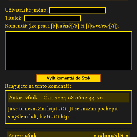
Uživatelské jméno:
Titulek:
Komentář (lze psát i [b]
tučně
[/b] či [i]
kurzívou
[/i]):
Vylít komentář do Stok
Reagujete na tento komentář:
Autor:
v6ak
Čas:
2024-08-06 12:44:20
Já se tu nesnažím hájit stát. Já se snažím pochopit
smýšlení lidí, kteří stát hájí…
Autor:
v6ak
» odpovědět «