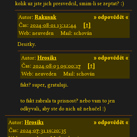
kolik uz jste jich presvedcil, smim-li se zeptat? :)
Autor:
Rakusak
» odpovědět «
Čas:
2024-08-01 13:12:44
[↑]
Web: neuveden
Mail: schován
Desitky.
Autor:
Hrosik1
» odpovědět «
Čas:
2024-08-03 09:00:17
[↑]
Web: neuveden
Mail: schován
fakt? super, gratuluji.
to fakt zabrala ta prisnost? nebo vam to jen
odkyvali, aby ste do nich už nehučel :)
Autor:
Hrosik1
» odpovědět «
Čas:
2024-07-31 19:20:35