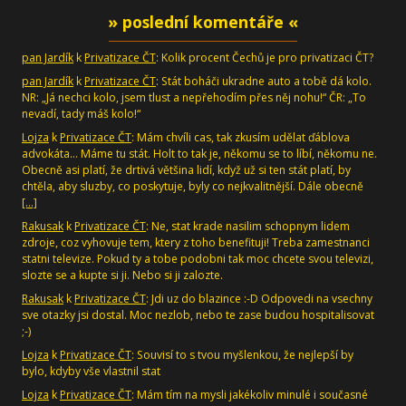
» poslední komentáře «
pan Jardík
k
Privatizace ČT
: Kolik procent Čechů je pro privatizaci ČT?
pan Jardík
k
Privatizace ČT
: Stát boháči ukradne auto a tobě dá kolo.
NR: „Já nechci kolo, jsem tlust a nepřehodím přes něj nohu!“ ČR: „To
nevadí, tady máš kolo!“
Lojza
k
Privatizace ČT
: Mám chvíli cas, tak zkusím udělat ďáblova
advokáta... Máme tu stát. Holt to tak je, někomu se to líbí, někomu ne.
Obecně asi platí, že drtivá většina lidí, když už si ten stát platí, by
chtěla, aby sluzby, co poskytuje, byly co nejkvalitnější. Dále obecně
[…]
Rakusak
k
Privatizace ČT
: Ne, stat krade nasilim schopnym lidem
zdroje, coz vyhovuje tem, ktery z toho benefituji! Treba zamestnanci
statni televize. Pokud ty a tobe podobni tak moc chcete svou televizi,
slozte se a kupte si ji. Nebo si ji zalozte.
Rakusak
k
Privatizace ČT
: Jdi uz do blazince :-D Odpovedi na vsechny
sve otazky jsi dostal. Moc nezlob, nebo te zase budou hospitalisovat
;-)
Lojza
k
Privatizace ČT
: Souvisí to s tvou myšlenkou, že nejlepší by
bylo, kdyby vše vlastnil stat
Lojza
k
Privatizace ČT
: Mám tím na mysli jakékoliv minulé i současné