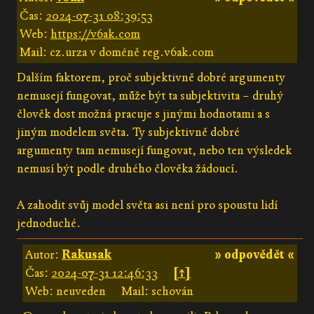
Čas:
2024-07-31 08:39:53
Web:
https://v6ak.com
Mail: cz.urza v doméně reg.v6ak.com
Dalším faktorem, proč subjektivně dobré argumenty
nemusejí fungovat, může být ta subjektivita – druhý
člověk dost možná pracuje s jinými hodnotami a s
jiným modelem světa. Ty subjektivně dobré
argumenty tam nemusejí fungovat, nebo ten výsledek
nemusí být podle druhého člověka žádoucí.
A zahodit svůj model světa asi není pro spoustu lidí
jednoduché.
Autor:
Rakusak
» odpovědět «
Čas:
2024-07-31 12:46:33
[↑]
Web: neuveden
Mail: schován