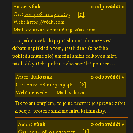
Autor:
v6ak
» odpovědět «
Čas:
2024-08-01 07:20:23
[↑]
Web:
https://v6ak.com
Mail: cz.urza v doméně reg.v6ak.com
…a pak člověk chápající šlo a násilí může vést
debatu například o tom, jestli daně (z něčího
pohledu nutné zlo) umožní snížit celkovou míru
násilí díky třeba policii nebo sociální politice…
Autor:
Rakusak
» odpovědět «
Čas:
2024-08-01 13:09:48
[↑]
Web: neuveden
Mail: schován
Tak to ani omylem, to je na urovni: je spravne zabit
zlodeje, protoze snizime miru kriminality...
Autor:
v6ak
» odpovědět «
Čas:
2024-08-02 07:05:56
[↑]