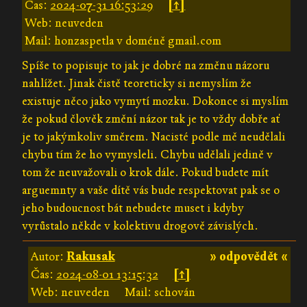
Čas:
2024-07-31 16:53:29
[↑]
Web: neuveden
Mail: honzaspetla v doméně gmail.com
Spíše to popisuje to jak je dobré na změnu názoru
nahlížet. Jinak čistě teoreticky si nemyslím že
existuje něco jako vymytí mozku. Dokonce si myslím
že pokud člověk změní názor tak je to vždy dobře ať
je to jakýmkoliv směrem. Nacisté podle mě neudělali
chybu tím že ho vymysleli. Chybu udělali jedině v
tom že neuvažovali o krok dále. Pokud budete mít
arguemnty a vaše dítě vás bude respektovat pak se o
jeho budoucnost bát nebudete muset i kdyby
vyrůstalo někde v kolektivu drogově závislých.
Autor:
Rakusak
» odpovědět «
Čas:
2024-08-01 13:15:32
[↑]
Web: neuveden
Mail: schován