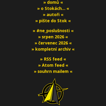
» domů «
» o Stokách… «
» autoři «
» pište do Stok «
» #ne_poslušnosti «
» srpen 2026 «
» červenec 2026 «
» kompletní archiv «
» RSS feed «
» Atom feed «
» souhrn mailem «