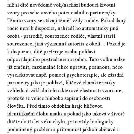
níž si dítě nevědomě volí/nachází budoucí životní
vzory pro sebe a svého potenciálního partnera/ky.
Těmito vzory se stávají téměř vždy rodiče. Pokud daný
rodič není k dispozici, nahradí ho automaticky jiná
osoba - prarodič, sourozenec rodiče, vlastní starší
sourozenec, jiná významná autorita z okolí... Pokud je
k dispozici, dítě preferuje osobu pohlaví
odpovídajícího postrádanému rodiči. Tuto volbu nelze
již změnit, maximálně lehce upravit, posunout, něco
vyselektovat např. pomocí psychoterapie, ale zásadní
parametry jako je pohlaví, klíčové charakteristiky
vzhledu či základní charakterové vlastnosti vzoru ne,
protože se velice hluboko zapisují do osobnosti
člověka. Před tímto obdobím hraje klíčovou
identifikační úlohu matka a pokud jako taková v životě
dítěte do tří let věku chybí, je to vždy biologicky
podmíněný problém a přítomnost jakkoli obětavé a