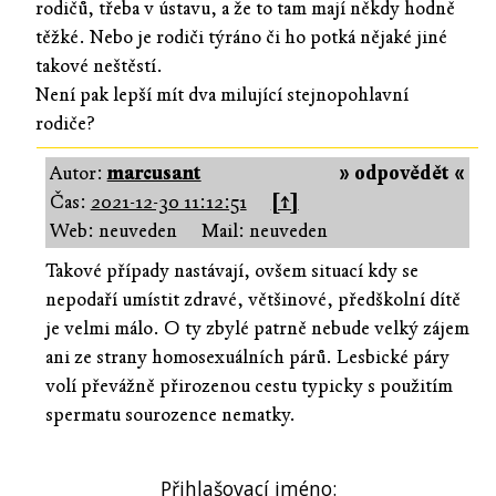
rodičů, třeba v ústavu, a že to tam mají někdy hodně
těžké. Nebo je rodiči týráno či ho potká nějaké jiné
takové neštěstí.
Není pak lepší mít dva milující stejnopohlavní
rodiče?
Autor:
marcusant
» odpovědět «
Čas:
2021-12-30 11:12:51
[↑]
Web: neuveden
Mail: neuveden
Takové případy nastávají, ovšem situací kdy se
nepodaří umístit zdravé, většinové, předškolní dítě
je velmi málo. O ty zbylé patrně nebude velký zájem
ani ze strany homosexuálních párů. Lesbické páry
volí převážně přirozenou cestu typicky s použitím
spermatu sourozence nematky.
Přihlašovací jméno: