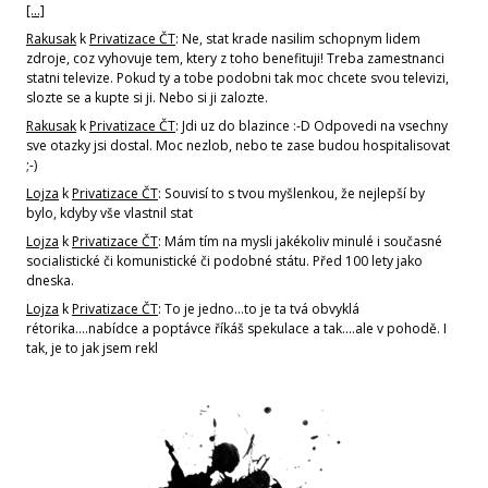
[…]
Rakusak
k
Privatizace ČT
: Ne, stat krade nasilim schopnym lidem
zdroje, coz vyhovuje tem, ktery z toho benefituji! Treba zamestnanci
statni televize. Pokud ty a tobe podobni tak moc chcete svou televizi,
slozte se a kupte si ji. Nebo si ji zalozte.
Rakusak
k
Privatizace ČT
: Jdi uz do blazince :-D Odpovedi na vsechny
sve otazky jsi dostal. Moc nezlob, nebo te zase budou hospitalisovat
;-)
Lojza
k
Privatizace ČT
: Souvisí to s tvou myšlenkou, že nejlepší by
bylo, kdyby vše vlastnil stat
Lojza
k
Privatizace ČT
: Mám tím na mysli jakékoliv minulé i současné
socialistické či komunistické či podobné státu. Před 100 lety jako
dneska.
Lojza
k
Privatizace ČT
: To je jedno...to je ta tvá obvyklá
rétorika....nabídce a poptávce říkáš spekulace a tak....ale v pohodě. I
tak, je to jak jsem rekl