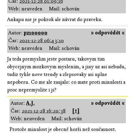
Čas:
2021-12-28 01:09:16
Web: neuveden
Mail: schován
Ankapu nie je pokrok ale návrat do praveku.
Autor:
pz100000
» odpovědět «
Čas:
2021-12-28 06:43:10
Web: neuveden
Mail: schován
Ja teda premyslim jeste postaru, takovym tim
obycejnym mozkovym myslenim, a jiny uz asi nebudu,
tudiz tyhle nove trendy a zlepsovaky asi uplne
nepoberu. Co me ale zaujalo: co mate proti minulosti a
proc nepremyslite i ji?
Autor:
A.J.
» odpovědět «
Čas:
2021-12-28 16:20:38
[↑]
Web: neuveden
Mail: schován
Protože minulost je obecně horši než současnost.