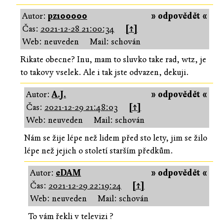
Autor:
pz100000
» odpovědět «
Čas:
2021-12-28 21:00:34
[↑]
Web: neuveden
Mail: schován
Rikate obecne? Inu, mam to sluvko take rad, wtz, je
to takovy vselek. Ale i tak jste odvazen, dekuji.
Autor:
A.J.
» odpovědět «
Čas:
2021-12-29 21:48:03
[↑]
Web: neuveden
Mail: schován
Nám se žije lépe než lidem před sto lety, jim se žilo
lépe než jejich o století starším předkům.
Autor:
eDAM
» odpovědět «
Čas:
2021-12-29 22:19:24
[↑]
Web: neuveden
Mail: schován
To vám řekli v televizi ?