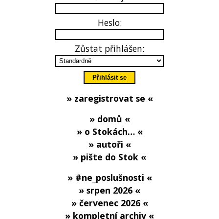
Heslo:
Zůstat přihlášen:
» zaregistrovat se «
» domů «
» o Stokách… «
» autoři «
» pište do Stok «
» #ne_poslušnosti «
» srpen 2026 «
» červenec 2026 «
» kompletní archiv «