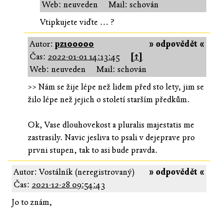
Web: neuveden
Mail: schován
Vtipkujete viďte ... ?
Autor:
pz100000
» odpovědět «
Čas:
2022-01-01 14:13:45
[↑]
Web: neuveden
Mail: schován
>> Nám se žije lépe než lidem před sto lety, jim se
žilo lépe než jejich o století starším předkům.
Ok, Vase dlouhovekost a pluralis majestatis me
zastrasily. Navic jesliva to psali v dejeprave pro
prvni stupen, tak to asi bude pravda.
Autor: Vostálník (neregistrovaný)
» odpovědět «
Čas:
2021-12-28 09:54:43
Jo to znám,