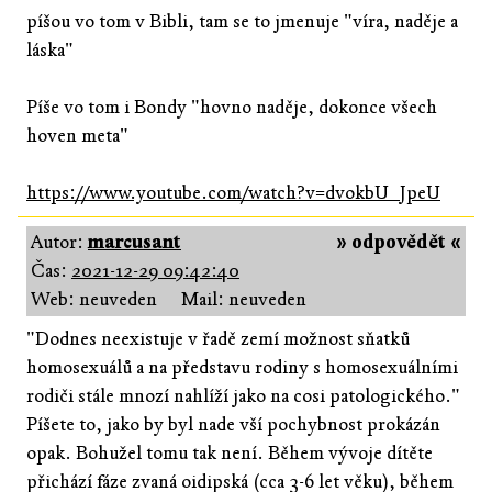
píšou vo tom v Bibli, tam se to jmenuje "víra, naděje a
láska"
Píše vo tom i Bondy "hovno naděje, dokonce všech
hoven meta"
https://www.youtube.com/watch?v=dvokbU_JpeU
Autor:
marcusant
» odpovědět «
Čas:
2021-12-29 09:42:40
Web: neuveden
Mail: neuveden
"Dodnes neexistuje v řadě zemí možnost sňatků
homosexuálů a na představu rodiny s homosexuálními
rodiči stále mnozí nahlíží jako na cosi patologického."
Píšete to, jako by byl nade vší pochybnost prokázán
opak. Bohužel tomu tak není. Během vývoje dítěte
přichází fáze zvaná oidipská (cca 3-6 let věku), během