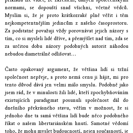
normami, se dopouští snad všichni, včetně vědců.
Myslím si, že je proto krátkozraké plně věřit i těm
nejkompetentnějším jedincům z našeho časoprostoru.
Za podstatné považuji vždy porovnávat jejich názory s
tím, co si mysleli lidé dříve, a přemýšlet nad tím, zda se
za určitou dobu názory podobných autorit náhodou
nebudou diametrálně odlišovat...
Často opakovaný argument, že většina lidí si tržní
společnost nepřeje, a proto nemá cenu ji hájit, mi pro
tento důvod dává jen velmi málo smyslu. Podobně jako
jsem rád, že v minulosti žili lidé, kteří zpochybňováním
existujících paradigmat posunuli společnost dál do
dnešního překrásného stavu, věřím v možnost, že si
jednoho dne ta samá většina lidí bude něco podobného
říkat o našem libertariánském hnutí. Samotné vědomí
toho, že mohu myslet budoucností, nejen současností, je