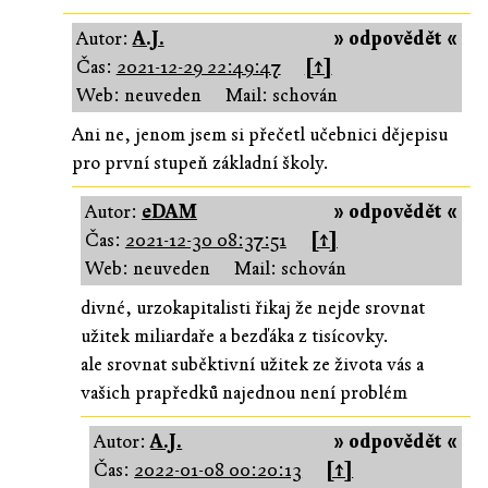
Autor:
A.J.
» odpovědět «
Čas:
2021-12-29 22:49:47
[↑]
Web: neuveden
Mail: schován
Ani ne, jenom jsem si přečetl učebnici dějepisu
pro první stupeň základní školy.
Autor:
eDAM
» odpovědět «
Čas:
2021-12-30 08:37:51
[↑]
Web: neuveden
Mail: schován
divné, urzokapitalisti řikaj že nejde srovnat
užitek miliardaře a bezďáka z tisícovky.
ale srovnat suběktivní užitek ze života vás a
vašich prapředků najednou není problém
Autor:
A.J.
» odpovědět «
Čas:
2022-01-08 00:20:13
[↑]