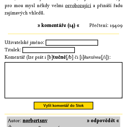
pro mou mysl někdy velmi
osvobozující
a přináší řadu
zajímavých vhledů.
» komentáře (14) «
Přečtení: 19409
Uživatelské jméno:
Titulek:
Komentář (lze psát i [b]
tučně
[/b] či [i]
kurzívou
[/i]):
Vylít komentář do Stok
Autor:
norbertsnv
» odpovědět «