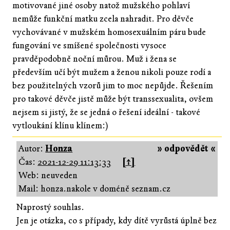
motivované jiné osoby natož mužského pohlaví
nemůže funkční matku zcela nahradit. Pro děvče
vychovávané v mužském homosexuálním páru bude
fungování ve smíšené společnosti vysoce
pravděpodobně noční můrou. Muž i žena se
především učí být mužem a ženou nikoli pouze rodí a
bez použitelných vzorů jim to moc nepůjde. Řešením
pro takové děvče jistě může být transsexualita, ovšem
nejsem si jistý, že se jedná o řešení ideální - takové
vytloukání klínu klínem:)
Autor:
Honza
» odpovědět «
Čas:
2021-12-29 11:13:33
[↑]
Web: neuveden
Mail: honza.nakole v doméně seznam.cz
Naprostý souhlas.
Jen je otázka, co s případy, kdy dítě vyrůstá úplně bez