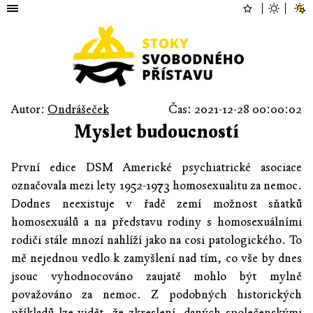
Autor:
Ondrášeček
Čas: 2021-12-28 00:00:02
Myslet budoucností
První edice DSM Americké psychiatrické asociace
označovala mezi lety 1952-1973 homosexualitu za nemoc.
Dodnes neexistuje v řadě zemí možnost sňatků
homosexuálů a na představu rodiny s homosexuálními
rodiči stále mnozí nahlíží jako na cosi patologického. To
mě nejednou vedlo k zamyšlení nad tím, co vše by dnes
jsouc vyhodnocováno zaujatě mohlo být mylně
považováno za nemoc. Z podobných historických
příkladů lze vidět, že zkreslení, daných společenskými