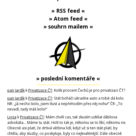
» RSS feed «
» Atom feed «
» souhrn mailem «
» poslední komentáře «
pan Jardík
k
Privatizace ČT
: Kolik procent Čechů je pro privatizaci ČT?
pan Jardík
k
Privatizace ČT
: Stát boháči ukradne auto a tobě dá kolo.
NR: „Já nechci kolo, jsem tlust a nepřehodím přes něj nohu!“ ČR: „To
nevadí, tady máš kolo!“
Lojza
k
Privatizace ČT
: Mám chvíli cas, tak zkusím udělat ďáblova
advokáta... Máme tu stát. Holt to tak je, někomu se to líbí, někomu ne.
Obecně asi platí, že drtivá většina lidí, když už si ten stát platí, by
chtěla, aby sluzby, co poskytuje, byly co nejkvalitnější. Dále obecně