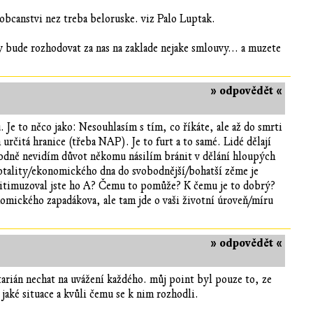
e obcanstvi nez treba beloruske. viz Palo Luptak.
y bude rozhodovat za nas na zaklade nejake smlouvy... a muzete
» odpovědět «
e to něco jako: Nesouhlasím s tím, co říkáte, ale až do smrti
 určitá hranice (třeba NAP). Je to furt a to samé. Lidé dělají
zhodně nevidím důvot někomu násilím bránit v dělání hloupých
totality/ekonomického dna do svobodnější/bohatší zěme je
egitimuzoval jste ho A? Čemu to pomůže? K čemu je to dobrý?
nomického zapadákova, ale tam jde o vaši životní úroveň/míru
» odpovědět «
tarián nechat na uvážení každého. můj point byl pouze to, ze
jaké situace a kvůli čemu se k nim rozhodli.