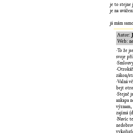
je to stejne
je na uvážen
já mám samo
Autor:
Web: n
-To že j
svoje př
-Smlouvy
-Otrokář
zákon/st
-Valná v
bejt otro
-Stejně j
ankapa n
význam, 
zajímá (
-Navíc te
nedobrov
vykořisť