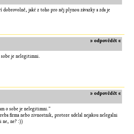
ví dobrovolně, jaké z toho pro něj plynou závazky a zda je
» odpovědět «
 sobe je nelegitimni.
» odpovědět «
am o sobe je nelegitimni."
treba firma nebo zivnostnik, protoze udelal nejakou nelegalni
i ne, ne? :))