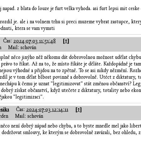
 napad. z blata do louze je furt velka vyhoda. asi furt lepsi mit cesk
rozdil je. ale i na volnem trhu si preci muzeme vybrat zastupce, kter
odnuti, ktera se vam vymsti
[↑]
Čas:
2024-07-03 11:51:48
n
Mail: schován
úplně něco jinýho něž někomu dát dobrovolnou možnost udělat chybu. J
 právo to říkat. Až na to, že místo říkáte je děláte. Každopádně je tam
 nejsou výhodné a přijdou na to zpětně. To se asi nikdy nězmění. Ro
zdíl je v tom dělat blbost povinně a dobrovolně. Utéct z diktatury, 
t nechápu k čemu je uznat "legitimizovat" stát změnou občanství? L
 dobrý získat občanství, když utečete z diktatury, totality nebo eko
ějakou "legitimizaci".
sik1
[↑]
Čas:
2024-07-03 12:14:11
eden
Mail: schován
e něco není dobrý nápad nebo chyba, a to byste mnedle mel jako liber
 dodržovat smlouvy, ke kterým se dobrovolně zavázali, bez ohledu, z 