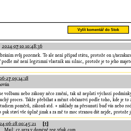
Vylít komentář do Stok
:
2024-07-10 10:48:36
 bráním svůj pozemek. To ale není případ státu, protože on 1/nezakaz
odle mě není legitimní vlastník ani silnic, protože je to jeho majete
06-27 09:14:18
hován
y se volbami nebo zákony něco změní, tak už neplatí výchozí podmínky 
uchý proces. Takže přebíhat a měnit občanství podle toho, kde je to 
studiem poměrů, zákonů atd. + náklady na přesunutí buď vás nebo r
o pak staví vše úplně jinak a za mě to moc stranou dát nejde, protože 
[↑]
24-06-28 00:45:21
Mail: cz.urza v doméně reg.v6ak.com