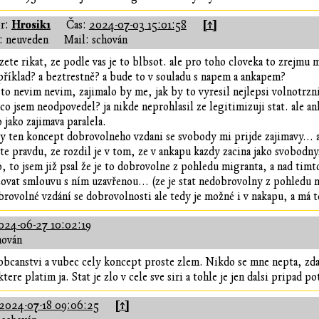
Hrosik1
[↑]
r:
Čas:
2024-07-03 15:01:58
 neuveden
Mail: schován
zete rikat, ze podle vas je to blbsot. ale pro toho cloveka to zrejmu
příklad? a beztrestně? a bude to v souladu s napem a ankapem?
 to nevim nevim, zajimalo by me, jak by to vyresil nejlepsi volnotrzni
 co jsem neodpovedel? ja nikde neprohlasil ze legitimizuji stat. ale 
o jako zajimava paralela.
ly ten koncept dobrovolneho vzdani se svobody mi prijde zajimavy...
te pravdu, ze rozdil je v tom, ze v ankapu kazdy zacina jako svobodny,
o, to jsem již psal že je to dobrovolne z pohledu migranta, a nad timt
ovat smlouvu s ním uzavřenou... (ze je stat nedobrovolny z pohledu n
brovolné vzdání se dobrovolnosti ale tedy je možné i v nakapu, a má t
024-06-27 10:02:19
hován
 obcanstvi a vubec cely koncept proste zlem. Nikdo se mne nepta, zd
ere platim ja. Stat je zlo v cele sve siri a tohle je jen dalsi pripad po
[↑]
2024-07-18 09:06:25