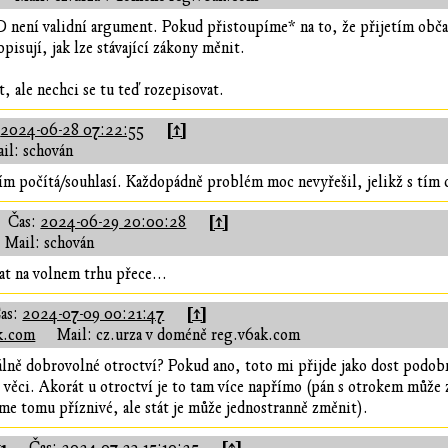
není validní argument. Pokud přistoupíme* na to, že přijetím obča
opisují, jak lze stávající zákony měnit.
, ale nechci se tu teď rozepisovat.
[↑]
:
2024-06-28 07:22:55
il: schován
s tím počítá/souhlasí. Každopádně problém moc nevyřešil, jelikž s tím 
[↑]
Čas:
2024-06-29 20:00:28
Mail: schován
at na volnem trhu přece...
[↑]
as:
2024-07-09 00:21:47
ak.com
Mail: cz.urza v doméně reg.v6ak.com
álně dobrovolné otroctví? Pokud ano, toto mi přijde jako dost podob
é věci. Akorát u otroctví je to tam více napřímo (pán s otrokem můž
e tomu příznivé, ale stát je může jednostranně změnit).