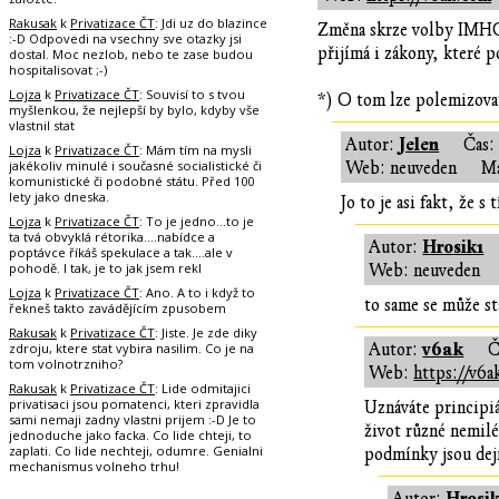
Rakusak
k
Privatizace ČT
: Jdi uz do blazince
Změna skrze volby IMHO 
:-D Odpovedi na vsechny sve otazky jsi
přijímá i zákony, které p
dostal. Moc nezlob, nebo te zase budou
hospitalisovat ;-)
Lojza
k
Privatizace ČT
: Souvisí to s tvou
*) O tom lze polemizovat
myšlenkou, že nejlepší by bylo, kdyby vše
vlastnil stat
Jelen
Autor:
Čas
Lojza
k
Privatizace ČT
: Mám tím na mysli
jakékoliv minulé i současné socialistické či
Web: neuveden
Ma
komunistické či podobné státu. Před 100
lety jako dneska.
Jo to je asi fakt, že 
Lojza
k
Privatizace ČT
: To je jedno...to je
ta tvá obvyklá rétorika....nabídce a
Hrosik1
Autor:
poptávce říkáš spekulace a tak....ale v
pohodě. I tak, je to jak jsem rekl
Web: neuveden
Lojza
k
Privatizace ČT
: Ano. A to i když to
to same se může st
řekneš takto zavádějícím zpusobem
Rakusak
k
Privatizace ČT
: Jiste. Je zde diky
v6ak
zdroju, ktere stat vybira nasilim. Co je na
Autor:
Č
tom volnotrzniho?
Web:
https://v6
Rakusak
k
Privatizace ČT
: Lide odmitajici
privatisaci jsou pomatenci, kteri zpravidla
Uznáváte principi
sami nemaji zadny vlastni prijem :-D Je to
život různé nemil
jednoduche jako facka. Co lide chteji, to
zaplati. Co lide nechteji, odumre. Genialni
podmínky jsou dejm
mechanismus volneho trhu!