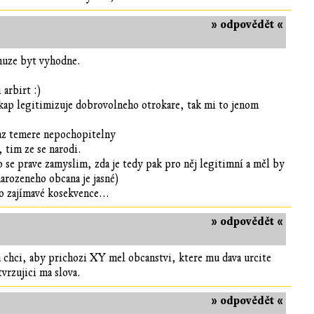
» odpovědět «
 muze byt vyhodne.
 arbirt :)
ankap legitimizuje dobrovolneho otrokare, tak mi to jenom
 az temere nepochopitelny
 tim ze se narodi.
o se prave zamyslim, zda je tedy pak pro něj legitimní a měl by
arozeneho obcana je jasné)
o zajímavé kosekvence...
» odpovědět «
a chci, aby prichozi XY mel obcanstvi, ktere mu dava urcite
tvrzujici ma slova.
» odpovědět «