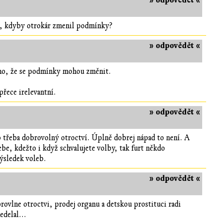
» odpovědět «
apu, kdyby otrokár zmenil podmínky?
» odpovědět «
ečeno, že se podmínky mohou změnit.
přece irelevantní.
» odpovědět «
ko třeba dobrovolný otroctví. Úplně dobrej nápad to není. A
ebe, kdežto i když schvalujete volby, tak furt někdo
výsledek voleb.
» odpovědět «
rovlne otroctvi, prodej organu a detskou prostituci radi
edelal...