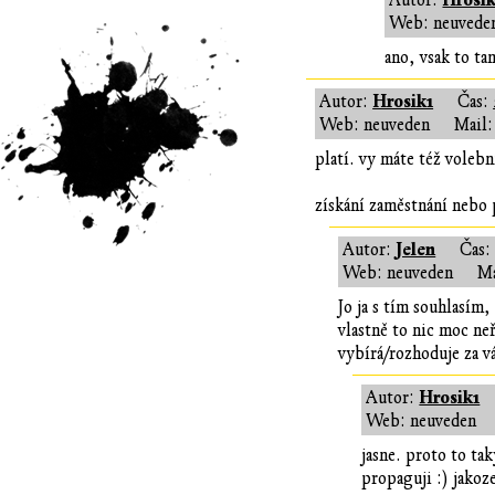
Hrosik
Autor:
Web: neuvede
ano, vsak to ta
Hrosik1
Autor:
Čas:
Web: neuveden
Mail:
platí. vy máte též voleb
získání zaměstnání nebo 
Jelen
Autor:
Čas
Web: neuveden
Ma
Jo ja s tím souhlasím
vlastně to nic moc neř
vybírá/rozhoduje za v
Hrosik1
Autor:
Web: neuveden
jasne. proto to ta
propaguji :) jakoz