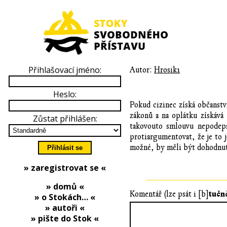
Přihlašovací jméno:
Autor:
Hrosik1
Heslo:
Pokud cizinec získá občanstv
zákonů a na oplátku získává 
Zůstat přihlášen:
takovouto smlouvu nepodeps
protiargumentovat, že je to 
možné, by měli být dohodnut
» zaregistrovat se «
» domů «
tučn
Komentář (lze psát i [b]
» o Stokách… «
» autoři «
» pište do Stok «