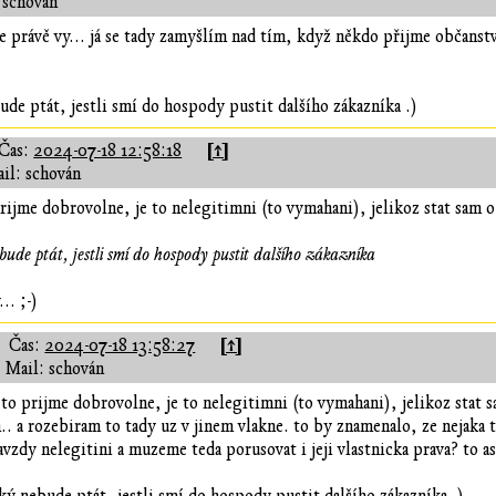
 schován
te právě vy... já se tady zamyšlím nad tím, když někdo přijme občanst
ude ptát, jestli smí do hospody pustit dalšího zákazníka .)
[↑]
Čas:
2024-07-18 12:58:18
il: schován
ijme dobrovolne, je to nelegitimni (to vymahani), jelikoz stat sam o
ebude ptát, jestli smí do hospody pustit dalšího zákazníka
.. ;-)
[↑]
Čas:
2024-07-18 13:58:27
Mail: schován
o prijme dobrovolne, je to nelegitimni (to vymahani), jelikoz stat s
m.. a rozebiram to tady uz v jinem vlakne. to by znamenalo, ze nejaka 
vzdy nelegitini a muzeme teda porusovat i jeji vlastnicka prava? to as