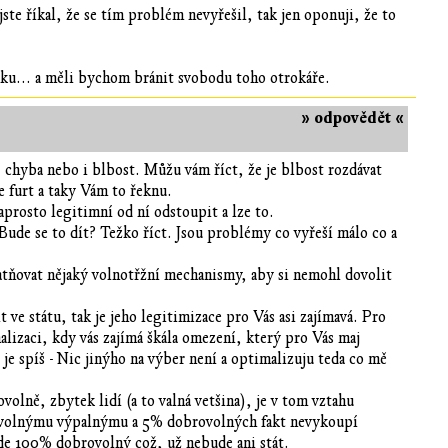
jste říkal, že se tím problém nevyřešil, tak jen oponuji, že to
dku... a měli bychom bránit svobodu toho otrokáře.
» odpovědět «
, chyba nebo i blbost. Můžu vám říct, že je blbost rozdávat
e furt a taky Vám to řeknu.
prosto legitimní od ní odstoupit a lze to.
 Bude se to dít? Težko říct. Jsou problémy co vyřeší málo co a
atňovat nějaký volnotřžní mechanismy, aby si nemohl dovolit
t ve státu, tak je jeho legitimizace pro Vás asi zajímavá. Pro
lizaci, kdy vás zajímá škála omezení, který pro Vás maj
e spíš - Nic jinýho na výber není a optimalizuju teda co mě
ovolně, zbytek lidí (a to valná vetšina), je v tom vztahu
brovolnýmu výpalnýmu a 5% dobrovolných fakt nevykoupí
de 100% dobrovolný což, už nebude ani stát.