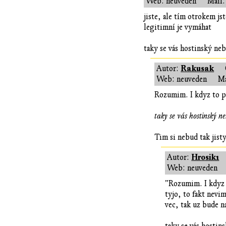
Web: neuveden
Mail:
jiste, ale tím otrokem js
legitimní je vymáhat
taky se vás hostinský neb
Rakusak
Autor:
Web: neuveden
Ma
Rozumim. I kdyz to pr
taky se vás hostinský n
Tim si nebud tak jisty.
Hrosik1
Autor:
Web: neuveden
"Rozumim. I kdyz t
tyjo, to fakt nevi
vec, tak uz bude na