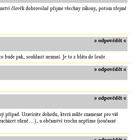
nství člověk dobrovolně přijme všechny zákony, potom zřejmě
» odpovědět «
co bude pak, souhlasit nemusí. Je to z bláta do louže.
» odpovědět «
» odpovědět «
ný případ. Uzavíráte dohodu, která může znamenat pro váš
e zacházet různě…), u občanství trochu nepřímo (současné