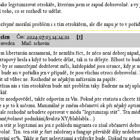
 jako legitimizovat otrokáře, kterému jsem se zapsal dobrovolně. a vy 
í toho, co se rozhodl to udělat.
zřejmě morální problém i s tím otrokářem, ale dle napu je to v pořá
Jelen
[↑]
Čas:
2024-07-03 14:14:01
euveden
Mail: schován
sem libertarián neznamená, že nemůžu říct, že něco není dobrej nápad
ístupový hesla a když to budete dělat, tak si to dělejte. Blbost to bud
 by se samozřejmě dodržovat měli, každopádně jsou situace, kdy je na
 bude asi v pořádku jen v případě, že jsou všichni otroci dobrovolní.
át už vůbec ne. Rozhodně ne nějakým nařízením na papíře.
ětšina nás s tím otrokářem bude mít problém taky. Budeme na něj upl
kář.
ste neodpovědel, takže odpovím za Vás. Pokud jste etatista a chcete ží
e a je to k ničemu. Maximálně je změna občanství ok při nějaký optima
ale rozhodně nebudete operovat v módu "legitimizuji stát". Ten mód j
daně/volnost podnikání/kvalita XY/blablabla...)
n stát je legitimní asi jen z pohledu migranta co zísal občanství dobr
olně. Tzn. ten stát je furt založenej a funguje převáždě díky nedo
ování 95%. Takže je furt nelegitimní a vždycky bude. Dokud to nebu