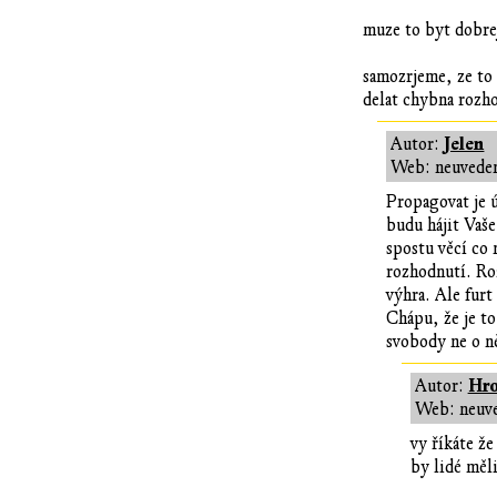
muze to byt dobrej
samozrjeme, ze to 
delat chybna rozh
Jelen
Autor:
Web: neuvede
Propagovat je 
budu hájit Vaše
spostu věcí co
rozhodnutí. Ro
výhra. Ale fur
Chápu, že je to
svobody ne o n
Hro
Autor:
Web: neuv
vy říkáte ž
by lidé měli