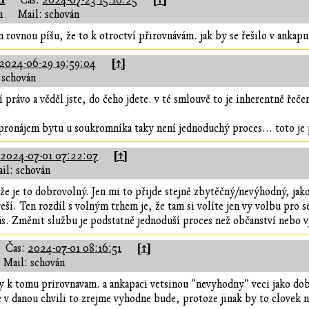
1
[↑]
Čas:
2024-07-23 15:10:25
n
Mail: schován
m rovnou píšu, že to k otroctví přirovnávám. jak by se řešilo v ank
[↑]
2024-06-29 19:59:04
 schován
ní právo a věděl jste, do čeho jdete. v té smlouvě to je inherentně ř
pronájem bytu u soukromníka taky není jednoduchý proces... toto je 
[↑]
:
2024-07-01 07:22:07
il: schován
, že je to dobrovolný. Jen mi to přijde stejně zbytěčný/nevýhodný, ja
eší. Ten rozdíl s volným trhem je, že tam si volíte jen vy volbu pro s
ás. Změnit službu je podstatně jednoduší proces než občanství nebo 
[↑]
Čas:
2024-07-01 08:16:51
Mail: schován
ky k tomu prirovnavam. a ankapaci vetsinou "nevyhodny" veci jako dob
e v danou chvili to zrejme vyhodne bude, protoze jinak by to clovek n