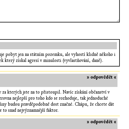
uje pobyt jen na státním pozemku, ale vyhostí klidně někoho i
k který získal agresí v minulosti (vyvlastňování, daně).
» odpovědět «
za kterých jste na to přistoupil. Navíc získání občanství v
zrovna nejlepší pro toho kdo se rozhoduje, tak jednoduché
odiny budou pravděpodobně dost značné. Chápu, že chcete dát
je to snad nejvýznamnější faktor.
» odpovědět «