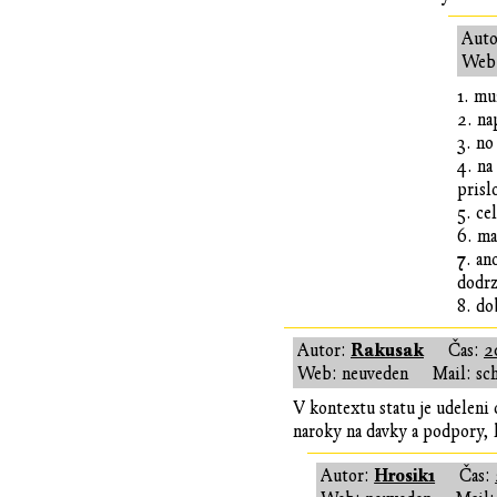
Auto
Web:
1. mu
2. na
3. no
4. na
prisl
5. ce
6. ma
7. an
dodrz
8. do
Rakusak
Autor:
Čas:
2
Web: neuveden
Mail: sc
V kontextu statu je udeleni
naroky na davky a podpory, kt
Hrosik1
Autor:
Čas: