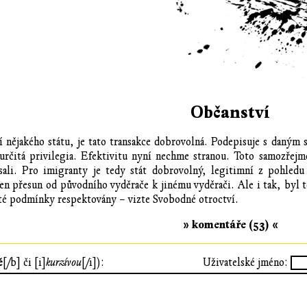
Občanství
í nějakého státu, je tato transakce dobrovolná. Podepisuje s daným 
určitá privilegia. Efektivitu nyní nechme stranou. Toto samozřejm
ali. Pro imigranty je tedy stát dobrovolný, legitimní z pohledu
jen přesun od původního vyděrače k jinému vyděrači. Ale i tak, byl 
é podmínky respektovány – vizte Svobodné otroctví.
» komentáře (53) «
ě
[/b] či [i]
kurzívou
[/i]):
Uživatelské jméno: