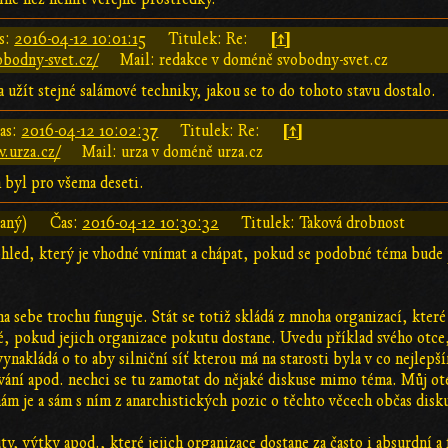
[↑]
s:
2016-04-12 10:01:15
Titulek: Re:
obodny-svet.cz/
Mail: redakce v doméně svobodny-svet.cz
a užít stejné salámové techniky, jakou se to do tohoto stavu dostalo.
[↑]
as:
2016-04-12 10:02:37
Titulek: Re:
.urza.cz/
Mail: urza v doméně urza.cz
 byl pro všema deseti.
vaný)
Čas:
2016-04-12 10:30:32
Titulek: Taková drobnost
hled, který je vhodné vnímat a chápat, pokud se podobné téma bude p
 sebe trochu funguje. Stát se totiž skládá z mnoha organizací, které 
é, pokud jejich organizace pokutu dostane. Uvedu příklad svého otce, 
vynakládá o to aby silniční síť kterou má na starosti byla v co nejlep
ání apod. nechci se tu zamotat do nějaké diskuse mimo téma. Můj otec
ám je a sám s ním z anarchistických pozic o těchto věcech občas disk
uty, výtky apod., které jejich organizace dostane za často i absurdní 