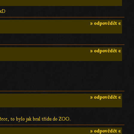
 xD
» odpovědět «
» odpovědět «
» odpovědět «
přece, to bylo jak bral třídu do ZOO.
» odpovědět «