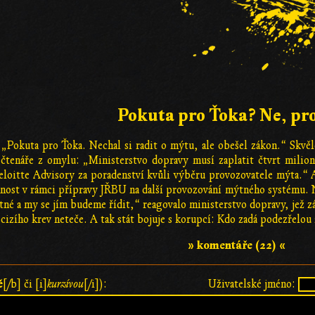
Pokuta pro Ťoka? Ne, pro
 „Pokuta pro Ťoka. Nechal si radit o mýtu, ale obešel zákon.“ Skvě
čtenáře z omylu: „Ministerstvo dopravy musí zaplatit čtvrt milion
loitte Advisory za poradenství kvůli výběru provozovatele mýta.“ A
innost v rámci přípravy JŘBU na další provozování mýtného systému.
tné a my se jím budeme řídit,“ reagovalo ministerstvo dopravy, jež z
cizího krev neteče. A tak stát bojuje s korupcí: Kdo zadá podezřelou
» komentáře (22) «
ě
[/b] či [i]
kurzívou
[/i]):
Uživatelské jméno: