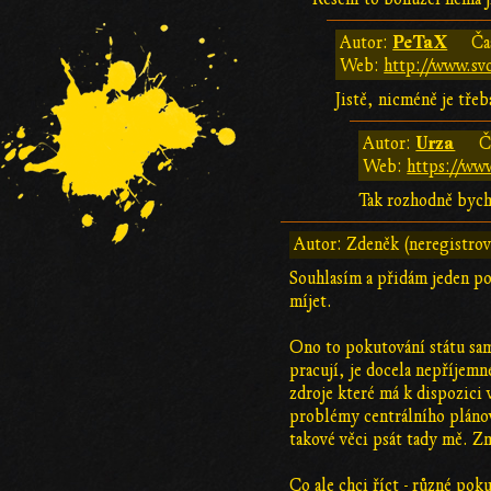
PeTaX
Autor:
Ča
Web:
http://www.sv
Jistě, nicméně je třeb
Urza
Autor:
Č
Web:
https://www
Tak rozhodně bych
Autor: Zdeněk (neregistro
Souhlasím a přidám jeden po
míjet.
Ono to pokutování státu sama
pracují, je docela nepříjemn
zdroje které má k dispozici 
problémy centrálního plánov
takové věci psát tady mě. Zn
Co ale chci říct - různé pok