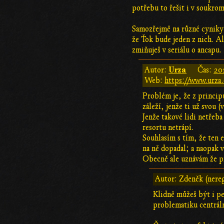
potřebu to řešit i v soukrom
Samozřejmě na různé cyniky 
že Ťok bude jeden z nich. Al
zmiňuješ v seriálu o ancapu
Urza
Autor:
Čas:
201
Web:
https://www.urza.
Problém je, že z princip
záleží, jenže ti už svou (
Jenže takové lidi netřeba 
resortu netrápí.
Souhlasím s tím, že ten e
na ně dopadal; a naopak 
Obecně ale uznávám že pr
Autor: Zdeněk (nere
Klidně můžeš být i pe
problematiku centráln