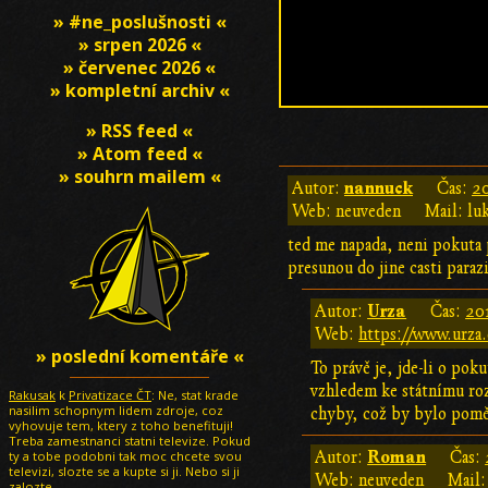
» #ne_poslušnosti «
» srpen 2026 «
» červenec 2026 «
» kompletní archiv «
» RSS feed «
» Atom feed «
» souhrn mailem «
nannuck
Autor:
Čas:
20
Web: neuveden
Mail: lu
ted me napada, neni pokuta p
presunou do jine casti parazi
Urza
Autor:
Čas:
201
Web:
https://www.urza.
» poslední komentáře «
To právě je, jde-li o pok
vzhledem ke státnímu roz
Rakusak
k
Privatizace ČT
: Ne, stat krade
nasilim schopnym lidem zdroje, coz
chyby, což by bylo pomě
vyhovuje tem, ktery z toho benefituji!
Treba zamestnanci statni televize. Pokud
Roman
ty a tobe podobni tak moc chcete svou
Autor:
Čas:
televizi, slozte se a kupte si ji. Nebo si ji
Web: neuveden
Mail:
zalozte.