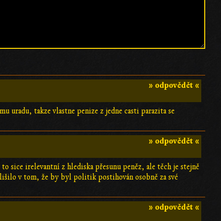
» odpovědět «
u uradu, takze vlastne penize z jedne casti parazita se
» odpovědět «
o sice irelevantní z hlediska přesunu peněz, ale těch je stejně
išilo v tom, že by byl politik postihován osobně za své
» odpovědět «