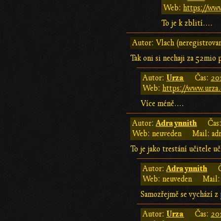
Web:
https://www
To je k zblití....
Autor: Vlach (neregistrova
Tak oni si nechaji za 52mio 
Urza
Autor:
Čas:
20
Web:
https://www.urza.
Více méně....
Adraynnith
Autor:
Čas
Web: neuveden
Mail: ad
To je jako trestání učitele 
Adraynnith
Autor:
Web: neuveden
Mail:
Samozřejmě se vychází z 
Urza
Autor:
Čas:
20