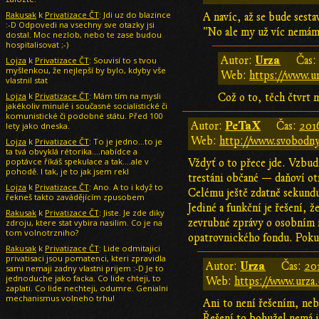
Rakusak
k
Privatizace ČT
: Jdi uz do blazince
A navíc, až se bude sesta
:-D Odpovedi na vsechny sve otazky jsi
"No ale my už víc nemáme,
dostal. Moc nezlob, nebo te zase budou
hospitalisovat ;-)
Urza
Autor:
Čas
Lojza
k
Privatizace ČT
: Souvisí to s tvou
myšlenkou, že nejlepší by bylo, kdyby vše
Web:
https://www.ur
vlastnil stat
Lojza
k
Privatizace ČT
: Mám tím na mysli
Což o to, těch čtvrt 
jakékoliv minulé i současné socialistické či
komunistické či podobné státu. Před 100
PeTaX
Autor:
Čas:
201
lety jako dneska.
Web:
http://www.svobodny-
Lojza
k
Privatizace ČT
: To je jedno...to je
ta tvá obvyklá rétorika....nabídce a
poptávce říkáš spekulace a tak....ale v
Vždyť o to přece jde. Vzbud
pohodě. I tak, je to jak jsem rekl
trestáni občané — daňoví otr
Lojza
k
Privatizace ČT
: Ano. A to i když to
Celému ještě zdatně sekundu
řekneš takto zavádějícím zpusobem
Jediné a funkční je řešení, 
Rakusak
k
Privatizace ČT
: Jiste. Je zde diky
zevrubné zprávy o osobním m
zdroju, ktere stat vybira nasilim. Co je na
tom volnotrzniho?
opatrovnického fondu. Pokud
Rakusak
k
Privatizace ČT
: Lide odmitajici
privatisaci jsou pomatenci, kteri zpravidla
Urza
Autor:
Čas:
20
sami nemaji zadny vlastni prijem :-D Je to
jednoduche jako facka. Co lide chteji, to
Web:
https://www.urza.
zaplati. Co lide nechteji, odumre. Genialni
mechanismus volneho trhu!
Ani to není řešením, neb
Řešení to bohužel nemá j