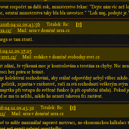
vovat rozpočet na další rok, ministerstvo řekne: "Dejte nám víc než lo
 ostatní ministerstva taky bla bla investice." "Lidi maj, podojte je.
[↑]
:
2016-04-12 09:43:56
Titulek: Re:
za.cz/
Mail: urza v doméně urza.cz
mega se tam ztratí.
6-04-12 09:37:05
svet.cz/
Mail: redakce v doméně svobodny-svet.cz
it zdání, že výkonná moc je kontrolována a trestána za chyby. Nic nen
oci bez práva se bránit.
je kolektivní rozhodování, aby reálně odpovědný nebyl vůbec nikdo.
že politik, zejména v exekutivě, ručí za svá rozhodnutí veškerým svý
ajetku při vstupu do svěřené funkce (a při opuštění úřadu). Pokud j
 se mu to nelíbí, nikdo ho nenutí takovou fci zastávat.
[↑]
16-04-12 09:43:30
Titulek: Re:
cz/
Mail: urza v doméně urza.cz
oť to může maximálně napravit motivaci, no ekonomickou kalkulaci t
iné než nemít veřejné prostředky.