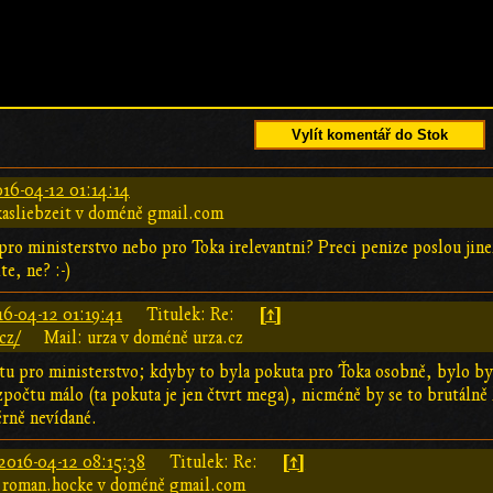
Vylít komentář do Stok
16-04-12 01:14:14
kasliebzeit v doméně gmail.com
ro ministerstvo nebo pro Toka irelevantni? Preci penize poslou jinem
te, ne? :-)
[↑]
6-04-12 01:19:41
Titulek: Re:
cz/
Mail: urza v doméně urza.cz
utu pro ministerstvo; kdyby to byla pokuta pro Ťoka osobně, bylo by t
počtu málo (ta pokuta je jen čtvrt mega), nicméně by se to brutálně l
rně nevídané.
[↑]
2016-04-12 08:15:38
Titulek: Re:
 roman.hocke v doméně gmail.com