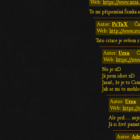
Web:
https://www.urza.
To mi připomíná Šimka a 
PeTaX
Autor:
Ča
Web:
http://www.sv
Tato citace je ovšem 
Urza
Autor:
Č
Web:
https://www
No jo xD
Já jsem idiot xD
Jasně, že je to Ci
Jak se mi to mohlo
Urza
Autor:
Web:
https://
Ale prd.... nej
Já si živě pama
Adr
Autor: