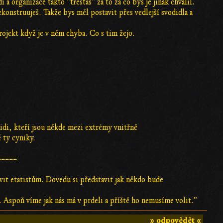
 a organizace takto "trestáš" za to za co bys je jinak chválil.
ekonstruuješ. Takže bys měl postavit přes vedlejší svodidla a
projekt když je v něm chyba. Co s tim žejo.
 lidi, kteří jsou někde mezi extrémy vnitřně
 ty cyniky.
=====
evit etatistům. Dovedu si představit jak někdo bude
 Aspoň víme jak nás má v prdeli a příště ho nemusíme volit."
» odpovědět «