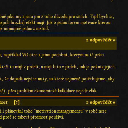
ně jako my a jsou jim z toho důvodu pro smích. Tipl bych si,
jejich hrozba) efekt mají. Jde o jednu forem motivace kterou
 je mimojiné jedna z metod.
» odpovědět «
u; například Váš otec a jemu podobní, kterým na té práci
eří to mají v prdeli; a mají-li to v prdeli, tak je pokuta jejich
st, že dopadá nejvíce na ty, na které nejméně potřebujeme, aby
lbě); přes problém ekonomické kalkulace nejede vlak.
[↑]
» odpovědět «
nost
 si i plánování toho "motivation managementu" v sobě nese
od proč se taková pitomost používá.