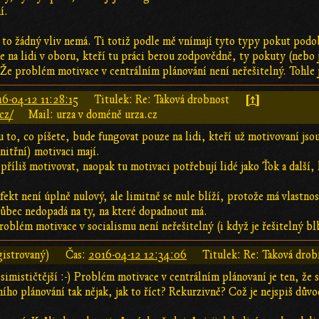
í.
to žádný vliv nemá. Ti totiž podle mě vnímají tyto typy pokut podob
e na lidi v oboru, kteří tu práci berou zodpovědně, ty pokuty (nebo 
. Že problém motivace v centrálním plánování není neřešitelný. Tohle
[↑]
6-04-12 11:28:15
Titulek: Re: Taková drobnost
cz/
Mail: urza v doméně urza.cz
u to, co píšete, bude fungovat pouze na lidi, kteří už motivovaní jso
vnitřní) motivaci mají.
příliš motivovat, naopak tu motivaci potřebují lidé jako Ťok a další, kt
fekt není úplně nulový, ale limitně se nule blíží, protože má vlastno
vůbec nedopadá na ty, na které dopadnout má.
oblém motivace v socialismu není neřešitelný (i když je řešitelný b
gistrovaný)
Čas:
2016-04-12 12:34:06
Titulek: Re: Taková drob
simističtější :-) Problém motivace v centrálním plánovaní je ten, že
ího plánování tak nějak, jak to říct? Rekurzivně? Což je nejspiš dův