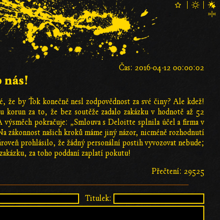
Čas: 2016-04-12 00:00:02
 nás!
lé, že by Ťok konečně nesl zodpovědnost za své činy? Ale kdež!
u korun za to, že bez soutěže zadalo zakázku v hodnotě až 52
 výsměch pokračuje: „Smlouva s Deloitte splnila účel a firma v
 Na zákonnost našich kroků máme jiný názor, nicméně rozhodnutí
ároveň prohlásilo, že žádný personální postih vyvozovat nebude;
 zakázku, za toho poddaní zaplatí pokutu!
Přečtení: 29525
Titulek: