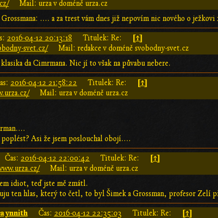
cz/
Mail: urza v doméně urza.cz
Grossmana: .... a za trest vám dnes již nepovím nic nového o ježkovi
[↑]
s:
2016-04-12 20:13:18
Titulek: Re:
obodny-svet.cz/
Mail: redakce v doméně svobodny-svet.cz
z klasika da Cimrmana. Nic jí to však na půvabu nebere.
[↑]
as:
2016-04-12 21:58:22
Titulek: Re:
.urza.cz/
Mail: urza v doméně urza.cz
mrman....
 poplést? Asi že jsem poslouchal obojí....
[↑]
Čas:
2016-04-12 22:00:42
Titulek: Re:
www.urza.cz/
Mail: urza v doméně urza.cz
sem idiot, teď jste mě zmátl.
tuju ten hlas, který to četl, to byl Šimek a Grossman, profesor Zelí 
aynnith
[↑]
Čas:
2016-04-12 22:35:03
Titulek: Re: