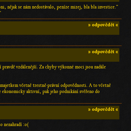
ni, nějak se nám nedostávalo, peníze mizej, bla bla investice."
"
» odpovědět «
» odpovědět «
í pravdě vzdálenější. Za chyby výkonné moci jsou nadále
m majetkem včetně trestně-právní odpovědnosti. A to včetně
e ekonomicky aktivní, pak jeho podnikání svěřeno do
» odpovědět «
o nenahradí :o(