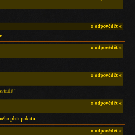
» odpovědět «
le
» odpovědět «
» odpovědět «
avinili!"
» odpovědět «
 něho plati pokutu.
» odpovědět «