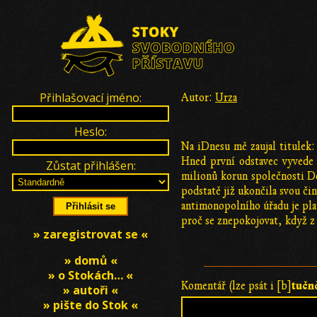
Přihlašovací jméno:
Autor:
Urza
Heslo:
Na iDnesu mě zaujal titulek:
Hned první odstavec vyvede 
Zůstat přihlášen:
milionů korun společnosti De
podstatě již ukončila svou č
antimonopolního úřadu je pla
proč se znepokojovat, když z 
» zaregistrovat se «
» domů «
» o Stokách… «
tučn
Komentář (lze psát i [b]
» autoři «
» pište do Stok «