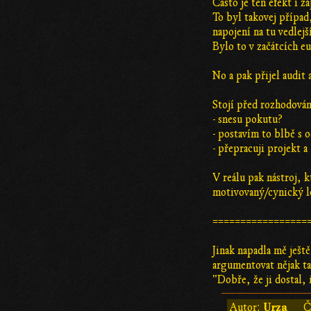
Často je ten efekt i z
To byl takovej případ,
napojení na tu vedlejš
Bylo to v začátcích eu
No a pak přijel audit
Stojí před rozhodová
- snesu pokutu?
- postavím to blbě s 
- přepracuji projekt 
V reálu pak nástroj, k
motivovaný/cynický le
=================
Jinak napadla mě ješt
argumentovat nějak t
"Dobře, že ji dostal,
Urza
Autor:
Č