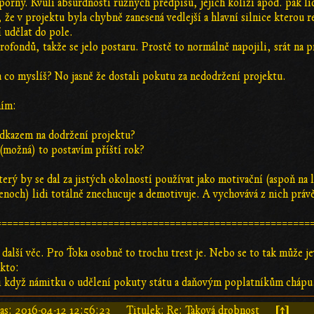
áporný. Kvůli absurdnosti různých předpisů, jejich kolizí apod. pak lidi
 že v projektu byla chybně zanesená vedlejší a hlavní silnice kterou r
í udělat do pole.
rofondů, takže se jelo postaru. Prostě to normálně napojili, srát na 
 a co myslíš? No jasně že dostali pokutu za nedodržení projektu.
ním:
odkazem na dodržení projektu?
a (možná) to postavím příští rok?
terý by se dal za jistých okolností používat jako motivační (aspoň na
noch) lidi totálně znechucuje a demotivuje. A vychovává z nich právě
========================================================
ě další věc. Pro Ťoka osobně to trochu trest je. Nebo se to tak může j
akto:
 i když námitku o udělení pokuty státu a daňovým poplatníkům chápu.
[↑]
as:
2016-04-12 12:56:23
Titulek: Re: Taková drobnost