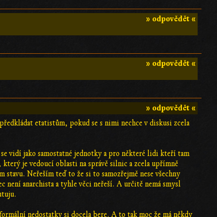
» odpovědět «
» odpovědět «
» odpovědět «
ředkládat etatistům, pokud se s nimi nechce v diskusi zcela
se vidí jako samostatné jednotky a pro některé lidi kteří tam
který je vedoucí oblasti na správě silnic a zcela upřímně
ším stavu. Neřeším teď to že si to samozřejmě nese všechny
 není anarchista a tyhle věci neřeší. A určitě nemá smysl
utuju.
a formální nedostatky si docela bere. A to tak moc že má někdy