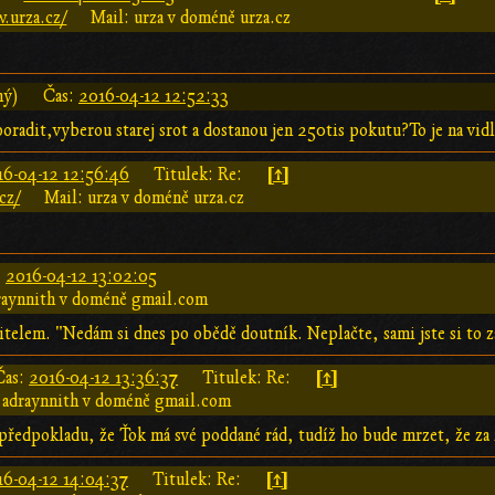
.urza.cz/
Mail: urza v doméně urza.cz
ný)
Čas:
2016-04-12 12:52:33
poradit,vyberou starej srot a dostanou jen 250tis pokutu?To je na vid
[↑]
16-04-12 12:56:46
Titulek: Re:
cz/
Mail: urza v doméně urza.cz
:
2016-04-12 13:02:05
raynnith v doméně gmail.com
učitelem. "Nedám si dnes po obědě doutník. Neplačte, sami jste si to z
[↑]
Čas:
2016-04-12 13:36:37
Titulek: Re:
 adraynnith v doméně gmail.com
předpokladu, že Ťok má své poddané rád, tudíž ho bude mrzet, že za
[↑]
16-04-12 14:04:37
Titulek: Re: