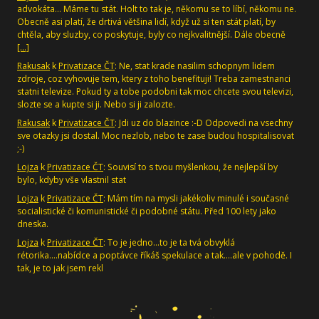
advokáta... Máme tu stát. Holt to tak je, někomu se to líbí, někomu ne.
Obecně asi platí, že drtivá většina lidí, když už si ten stát platí, by
chtěla, aby sluzby, co poskytuje, byly co nejkvalitnější. Dále obecně
[…]
Rakusak
k
Privatizace ČT
: Ne, stat krade nasilim schopnym lidem
zdroje, coz vyhovuje tem, ktery z toho benefituji! Treba zamestnanci
statni televize. Pokud ty a tobe podobni tak moc chcete svou televizi,
slozte se a kupte si ji. Nebo si ji zalozte.
Rakusak
k
Privatizace ČT
: Jdi uz do blazince :-D Odpovedi na vsechny
sve otazky jsi dostal. Moc nezlob, nebo te zase budou hospitalisovat
;-)
Lojza
k
Privatizace ČT
: Souvisí to s tvou myšlenkou, že nejlepší by
bylo, kdyby vše vlastnil stat
Lojza
k
Privatizace ČT
: Mám tím na mysli jakékoliv minulé i současné
socialistické či komunistické či podobné státu. Před 100 lety jako
dneska.
Lojza
k
Privatizace ČT
: To je jedno...to je ta tvá obvyklá
rétorika....nabídce a poptávce říkáš spekulace a tak....ale v pohodě. I
tak, je to jak jsem rekl