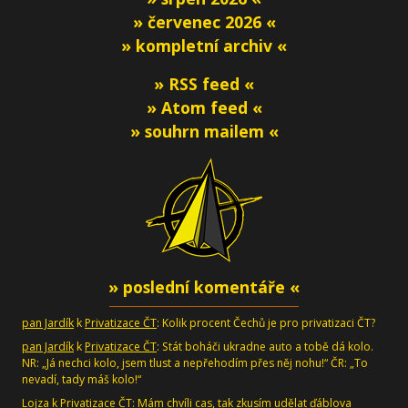
» červenec 2026 «
» kompletní archiv «
» RSS feed «
» Atom feed «
» souhrn mailem «
» poslední komentáře «
pan Jardík
k
Privatizace ČT
: Kolik procent Čechů je pro privatizaci ČT?
pan Jardík
k
Privatizace ČT
: Stát boháči ukradne auto a tobě dá kolo.
NR: „Já nechci kolo, jsem tlust a nepřehodím přes něj nohu!“ ČR: „To
nevadí, tady máš kolo!“
Lojza
k
Privatizace ČT
: Mám chvíli cas, tak zkusím udělat ďáblova