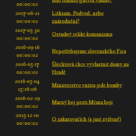
Kdo tomuto ghettu vládne?
00:00:02
2017-06-21
Lithium. Podvod, nebo
00:00:02
znárodnění?
2017-05-30
Ostudný relikt komunismu
00:00:02
2016-09-16
Nepotřebujeme slovenského Fica
00:00:02
2016-05-17
Šlechtová chce vyvlastnit domy na
00:00:02
Hradě
2016-05-04
Ministerstvo vnitra jede bomby
15:16:06
2016-02-29
Marný boj proti Mému boji
00:00:02
2015-12-10
O zakazovačích (a jiné zvířeně)
00:00:02