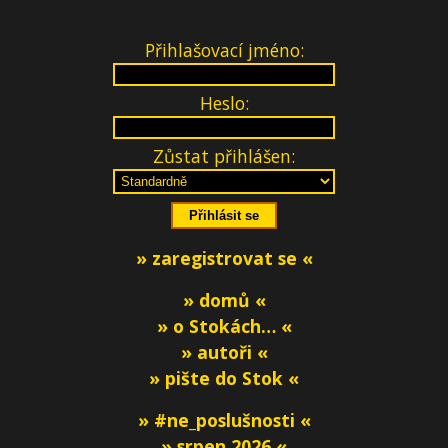
Přihlašovací jméno:
Heslo:
Zůstat přihlášen:
» zaregistrovat se «
» domů «
» o Stokách… «
» autoři «
» pište do Stok «
» #ne_poslušnosti «
» srpen 2026 «