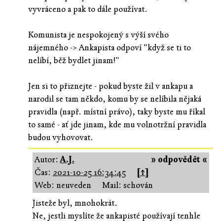
vyvráceno a pak to dále používat.
Komunista je nespokojený s výší svého
nájemného -> Ankapista odpoví "když se ti to
nelíbí, běž bydlet jinam!"
Jen si to přiznejte - pokud byste žil v ankapu a
narodil se tam někdo, komu by se nelíbila nějaká
pravidla (např. místní právo), taky byste mu říkal
to samé - ať jde jinam, kde mu volnotržní pravidla
budou vyhovovat.
Autor:
A.J.
» odpovědět «
Čas:
2021-10-25 16:34:45
[↑]
Web: neuveden
Mail: schován
Jisteže byl, mnohokrát.
Ne, jestli myslíte že ankapisté používají tenhle