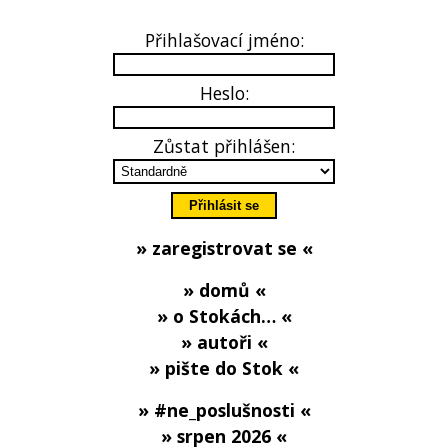
Přihlašovací jméno:
Heslo:
Zůstat přihlášen:
» zaregistrovat se «
» domů «
» o Stokách… «
» autoři «
» pište do Stok «
» #ne_poslušnosti «
» srpen 2026 «