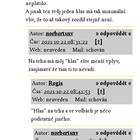
neplatilo.
A jinak ten tvůj jeden hlas má tak minimální
vliv, že to až takový rozdíl stejně není.
Autor:
norbertsnv
» odpovědět «
Čas:
2021-10-22 08:31:22
[↑]
Web: neuveden
Mail: schován
Na trhu má môj "hlas" ešte menší vplyv,
zaujímavé že tam ti to nevadí.
Autor:
Regis
» odpovědět «
Čas:
2021-10-22 08:41:53
[↑]
Web: neuveden
Mail: schován
"Hlas" na trhu a ve volbách je něco
podstatně jiného.
Autor:
norbertsnv
» odpovědět «