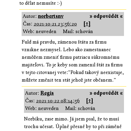
to dělat nemusíte :-)
Autor:
norbertsnv
» odpovědět «
Čas:
2021-10-21 23:56:20
[↑]
Web: neuveden
Mail: schován
Fuld má pravdu, zámenou štátu za firmu
vznikne nezmysel. Lebo ako zamestnanec
nemôžem zmeniť firmu patriacu súkromnému
majiteľovi. To je keby som zamenil štát za firmu
v tejto citovanej vete:"Pokud takový neexistuje,
můžete změnit ten stát jehož jste občanem."
Autor:
Regis
» odpovědět «
Čas:
2021-10-22 08:14:56
[↑]
Web: neuveden
Mail: schován
Norbíku, zase mimo. Já jsem psal, že to musí
trochu učesat. Úplně přesně by to při záměně