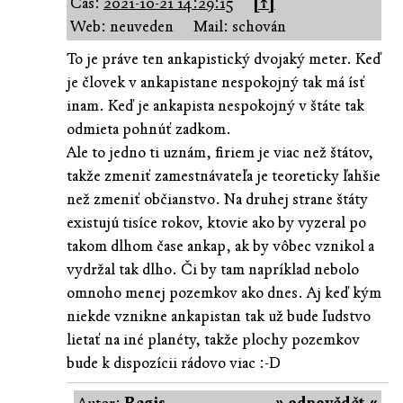
Čas:
2021-10-21 14:29:15
[↑]
Web: neuveden
Mail: schován
To je práve ten ankapistický dvojaký meter. Keď
je človek v ankapistane nespokojný tak má ísť
inam. Keď je ankapista nespokojný v štáte tak
odmieta pohnúť zadkom.
Ale to jedno ti uznám, firiem je viac než štátov,
takže zmeniť zamestnávateľa je teoreticky ľahšie
než zmeniť občianstvo. Na druhej strane štáty
existujú tisíce rokov, ktovie ako by vyzeral po
takom dlhom čase ankap, ak by vôbec vznikol a
vydržal tak dlho. Či by tam napríklad nebolo
omnoho menej pozemkov ako dnes. Aj keď kým
niekde vznikne ankapistan tak už bude ľudstvo
lietať na iné planéty, takže plochy pozemkov
bude k dispozícii rádovo viac :-D