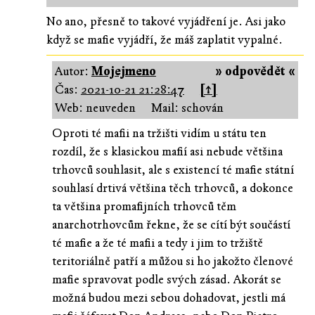
No ano, přesně to takové vyjádření je. Asi jako
když se mafie vyjádří, že máš zaplatit vypalné.
Autor:
Mojejmeno
» odpovědět «
Čas:
2021-10-21 21:28:47
[↑]
Web: neuveden
Mail: schován
Oproti té mafii na tržišti vidím u státu ten
rozdíl, že s klasickou mafií asi nebude většina
trhovců souhlasit, ale s existencí té mafie státní
souhlasí drtivá většina těch trhovců, a dokonce
ta většina promafijních trhovců těm
anarchotrhovcům řekne, že se cítí být součástí
té mafie a že té mafii a tedy i jim to tržiště
teritoriálně patří a můžou si ho jakožto členové
mafie spravovat podle svých zásad. Akorát se
možná budou mezi sebou dohadovat, jestli má