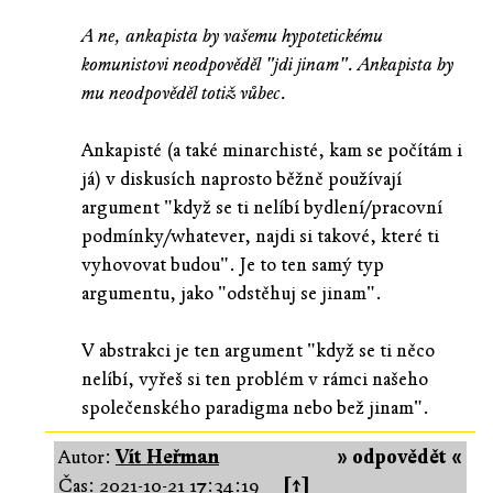
A ne, ankapista by vašemu hypotetickému
komunistovi neodpověděl "jdi jinam". Ankapista by
mu neodpověděl totiž vůbec.
Ankapisté (a také minarchisté, kam se počítám i
já) v diskusích naprosto běžně používají
argument "když se ti nelíbí bydlení/pracovní
podmínky/whatever, najdi si takové, které ti
vyhovovat budou". Je to ten samý typ
argumentu, jako "odstěhuj se jinam".
V abstrakci je ten argument "když se ti něco
nelíbí, vyřeš si ten problém v rámci našeho
společenského paradigma nebo bež jinam".
Autor:
Vít Heřman
» odpovědět «
Čas:
2021-10-21 17:34:19
[↑]