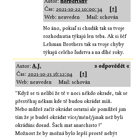
Autor:
norbertsnv
Čas:
2021-10-22 10:00:34
[↑]
Web: neuveden
Mail: schován
No áno, pokiaľ si chudák tak sa tvoje
rozhodnutia týkajú len teba. Ak si šéf
Lehman Brothers tak sa tvoje chyby
týkajú celého ľudstva a na dlhé roky.
Autor:
A.J.
» odpovědět «
Čas:
2021-10-21 16:12:04
[↑]
Web: neuveden
Mail: schován
"Když se ti nelíbí že tě v noci někdo okrade, tak se
přestěhuj někam kde tě budou okrádat míň.
Nebo můžeš začít okrádat ostatní ale pomůžeš jim
tím že je budeš okrádat více/méně/jinak než byli
okrádáni dosud. Šach mat anarchisto !"
Možnost že by možná bylo lepší prostě nebýt