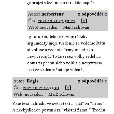
ignoruješ všechno co ti tu kdo napíše
Autor:
norbertsnv
» odpovědět «
Čas:
2021-10-21 23:50:22
[↑]
Web: neuveden
Mail: schován
Ignorujem, lebo tie tvoje rádoby
argumenty moje tvrdenie že vedenie štátu
si volíme a vedenie firmy nie nijako
nevyvracajú. To že si cez voľby sedel na
doma za pecou alebo volil zle nevyvracia
fakt že vedenie štátu je volené.
Autor:
Regis
» odpovědět «
Čas:
2021-10-21 12:55:01
[↑]
Web: neuveden
Mail: schován
Zkuste si nahradit ve svém textu "stát" za "firmu".
A neobydlenou pustinu za "vlastní firmu." Trochu