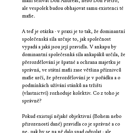
mafii šéfovat Don Andreas, nebo Don Pietro,
ale vespolek budou obhajovat samu existenci té
mafie.
A teď je otázka - v praxi je to tak, že dominantní
společenská síla určuje to, jak společnost
vypadá a jaká jsou její pravidla. V ankapu by
dominantní společesnká síla ankapáků určila, že
přerozdělování je špatné a ochrana majetku je
správná, ve státní mafii zase většina příznivců
mafie určí, že přerozdělování je v pořádku a o
podmínkách užívání stánků na tržišti
(vlastnictví) rozhoduje kolektiv. Co z toho je
správně?
Pokud existují nějaké objektivní (Bohem nebo
přirozeností dané) pravidla co je správné a co
ne, pak by se na ně dalo snad odvolat - ale