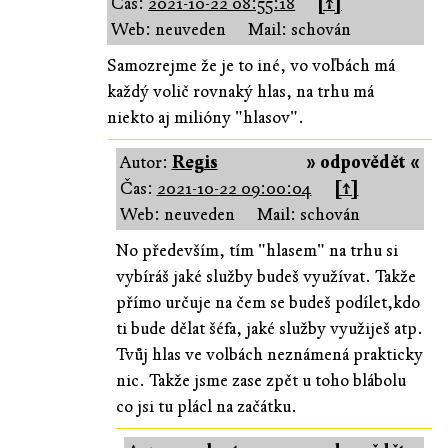
Čas:
2021-10-22 08:55:18
[↑]
Web: neuveden
Mail: schován
Samozrejme že je to iné, vo voľbách má
každý volič rovnaký hlas, na trhu má
niekto aj milióny "hlasov".
Autor:
Regis
» odpovědět «
Čas:
2021-10-22 09:00:04
[↑]
Web: neuveden
Mail: schován
No především, tím "hlasem" na trhu si
vybíráš jaké služby budeš využívat. Takže
přímo určuje na čem se budeš podílet,kdo
ti bude dělat šéfa, jaké služby využiješ atp.
Tvůj hlas ve volbách neznámená prakticky
nic. Takže jsme zase zpět u toho blábolu
co jsi tu plácl na začátku.