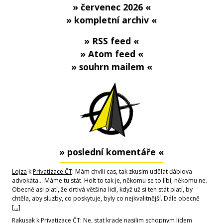
» červenec 2026 «
» kompletní archiv «
» RSS feed «
» Atom feed «
» souhrn mailem «
» poslední komentáře «
Lojza
k
Privatizace ČT
: Mám chvíli cas, tak zkusím udělat ďáblova
advokáta... Máme tu stát. Holt to tak je, někomu se to líbí, někomu ne.
Obecně asi platí, že drtivá většina lidí, když už si ten stát platí, by
chtěla, aby sluzby, co poskytuje, byly co nejkvalitnější. Dále obecně
[…]
Rakusak
k
Privatizace ČT
: Ne, stat krade nasilim schopnym lidem