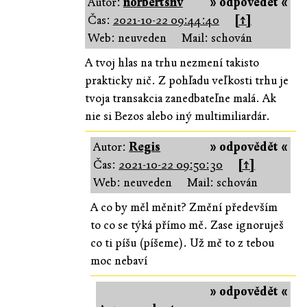
Autor:
norbertsnv
» odpovědět «
Čas:
2021-10-22 09:44:40
[↑]
Web: neuveden
Mail: schován
A tvoj hlas na trhu nezmení takisto
prakticky nič. Z pohľadu veľkosti trhu je
tvoja transakcia zanedbateľne malá. Ak
nie si Bezos alebo iný multimiliardár.
Autor:
Regis
» odpovědět «
Čas:
2021-10-22 09:50:30
[↑]
Web: neuveden
Mail: schován
A co by měl měnit? Změní především
to co se týká přímo mě. Zase ignoruješ
co ti píšu (píšeme). Už mě to z tebou
moc nebaví
» odpovědět «