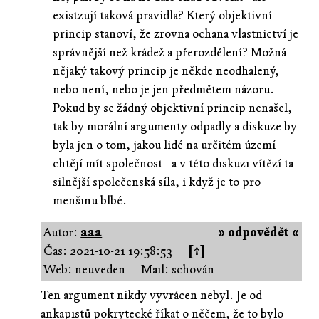
existzují taková pravidla? Který objektivní
princip stanoví, že zrovna ochana vlastnictví je
správnější než krádež a přerozdělení? Možná
nějaký takový princip je někde neodhalený,
nebo není, nebo je jen předmětem názoru.
Pokud by se žádný objektivní princip nenašel,
tak by morální argumenty odpadly a diskuze by
byla jen o tom, jakou lidé na určitém území
chtějí mít společnost - a v této diskuzi vítězí ta
silnější společenská síla, i když je to pro
menšinu blbé.
Autor:
aaa
» odpovědět «
Čas:
2021-10-21 19:58:53
[↑]
Web: neuveden
Mail: schován
Ten argument nikdy vyvrácen nebyl. Je od
ankapistů pokrytecké říkat o něčem, že to bylo