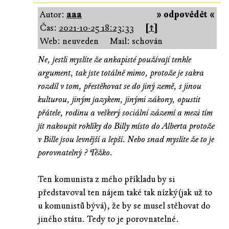
Autor:
aaa
» odpovědět «
Čas:
2021-10-25 18:23:33
[↑]
Web: neuveden
Mail: schován
Ne, jestli myslíte že ankapisté používají tenhle
argument, tak jste totálně mimo, protože je sakra
rozdíl v tom, přestěhovat se do jiný země, s jinou
kulturou, jiným jazykem, jinými zákony, opustit
přátele, rodinu a veškerý sociální zázemí a mezi tím
jít nakoupit rohlíky do Billy místo do Alberta protože
v Bille jsou levnější a lepší. Nebo snad myslíte že to je
porovnatelný ? Těžko.
Ten komunista z mého příkladu by si
představoval ten nájem také tak nízký(jak už to
u komunistů bývá), že by se musel stěhovat do
jiného státu. Tedy to je porovnatelné.