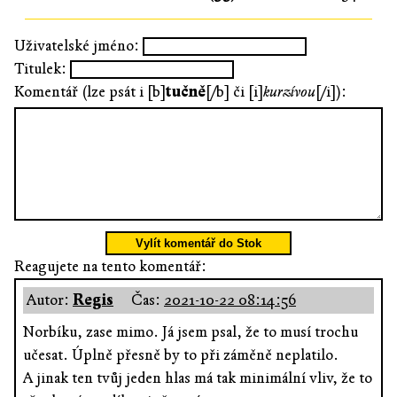
Uživatelské jméno:
Titulek:
Komentář (lze psát i [b]
tučně
[/b] či [i]
kurzívou
[/i]):
Vylít komentář do Stok
Reagujete na tento komentář:
Autor:
Regis
Čas:
2021-10-22 08:14:56
Norbíku, zase mimo. Já jsem psal, že to musí trochu
učesat. Úplně přesně by to při záměně neplatilo.
A jinak ten tvůj jeden hlas má tak minimální vliv, že to