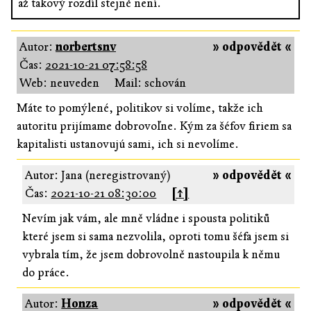
až takový rozdíl stejně není.
Autor:
norbertsnv
» odpovědět «
Čas:
2021-10-21 07:58:58
Web: neuveden
Mail: schován
Máte to pomýlené, politikov si volíme, takže ich
autoritu prijímame dobrovoľne. Kým za šéfov firiem sa
kapitalisti ustanovujú sami, ich si nevolíme.
Autor: Jana (neregistrovaný)
» odpovědět «
Čas:
2021-10-21 08:30:00
[↑]
Nevím jak vám, ale mně vládne i spousta politiků
které jsem si sama nezvolila, oproti tomu šéfa jsem si
vybrala tím, že jsem dobrovolně nastoupila k němu
do práce.
Autor:
Honza
» odpovědět «