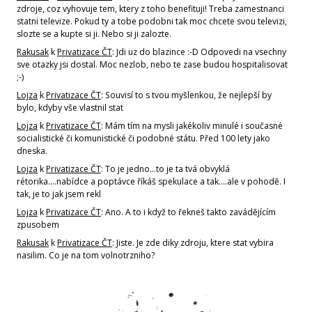
zdroje, coz vyhovuje tem, ktery z toho benefituji! Treba zamestnanci
statni televize. Pokud ty a tobe podobni tak moc chcete svou televizi,
slozte se a kupte si ji. Nebo si ji zalozte.
Rakusak
k
Privatizace ČT
: Jdi uz do blazince :-D Odpovedi na vsechny
sve otazky jsi dostal. Moc nezlob, nebo te zase budou hospitalisovat
;-)
Lojza
k
Privatizace ČT
: Souvisí to s tvou myšlenkou, že nejlepší by
bylo, kdyby vše vlastnil stat
Lojza
k
Privatizace ČT
: Mám tím na mysli jakékoliv minulé i současné
socialistické či komunistické či podobné státu. Před 100 lety jako
dneska.
Lojza
k
Privatizace ČT
: To je jedno...to je ta tvá obvyklá
rétorika....nabídce a poptávce říkáš spekulace a tak....ale v pohodě. I
tak, je to jak jsem rekl
Lojza
k
Privatizace ČT
: Ano. A to i když to řekneš takto zavádějícím
zpusobem
Rakusak
k
Privatizace ČT
: Jiste. Je zde diky zdroju, ktere stat vybira
nasilim. Co je na tom volnotrzniho?