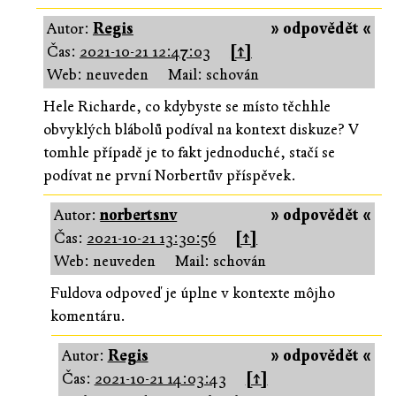
Autor:
Regis
» odpovědět «
Čas:
2021-10-21 12:47:03
[↑]
Web: neuveden
Mail: schován
Hele Richarde, co kdybyste se místo těchhle
obvyklých blábolů podíval na kontext diskuze? V
tomhle případě je to fakt jednoduché, stačí se
podívat ne první Norbertův příspěvek.
Autor:
norbertsnv
» odpovědět «
Čas:
2021-10-21 13:30:56
[↑]
Web: neuveden
Mail: schován
Fuldova odpoveď je úplne v kontexte môjho
komentáru.
Autor:
Regis
» odpovědět «
Čas:
2021-10-21 14:03:43
[↑]