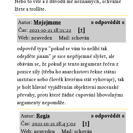
Nebo to víte a z důvodů mě neznámých, schválně
lžete a trollíte.
Autor:
Mojejmeno
» odpovědět «
Čas:
2021-10-21 18:11:22
[↑]
Web: neuveden
Mail: schován
odpověď typu "pokud se vám to nelíbí tak
odejděte jinam" je sice nepříjemné slyšet, ale
obávám se, že pokud je tento argument řečen z
pozice síly (třeba ho anarchistovi řekne státni
instituce nebo člověk kterému stát vyhovuje), tak
je holt hlavně vyjádřením objektivní mocenské
převahy, proti které žádné cupování libovolnými
argumenty nepomůže.
Autor:
Regis
» odpovědět «
Čas:
2021-10-21 18:43:02
[↑]
Web: neuveden
Mail: schován