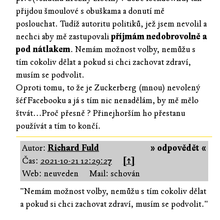
přijdou šmoulové s obuškama a donutí mě
poslouchat. Tudíž autoritu politiků, jež jsem nevolil a
nechci aby mě zastupovali
příjmám nedobrovolně a
pod nátlakem
. Nemám možnost volby, nemůžu s
tím cokoliv dělat a pokud si chci zachovat zdraví,
musím se podvolit.
Oproti tomu, to že je Zuckerberg (mnou) nevolený
šéf Facebooku a já s tím nic nenadělám, by mě mělo
štvát...Proč přesně ? Přinejhorším ho přestanu
používát a tím to končí.
Autor:
Richard Fuld
» odpovědět «
Čas:
2021-10-21 12:29:27
[↑]
Web: neuveden
Mail: schován
"Nemám možnost volby, nemůžu s tím cokoliv dělat
a pokud si chci zachovat zdraví, musím se podvolit."