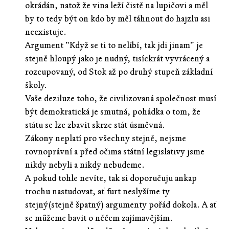
okrádán, natož že vina leží čistě na lupičovi a měl
by to tedy být on kdo by měl táhnout do hajzlu asi
neexistuje.
Argument "Když se ti to nelíbí, tak jdi jinam" je
stejně hloupý jako je nudný, tisíckrát vyvrácený a
rozcupovaný, od Stok až po druhý stupeň základní
školy.
Vaše deziluze toho, že civilizovaná společnost musí
být demokratická je smutná, pohádka o tom, že
státu se lze zbavit skrze stát úsměvná.
Zákony neplatí pro všechny stejně, nejsme
rovnoprávní a před očima státní legislativy jsme
nikdy nebyli a nikdy nebudeme.
A pokud tohle nevíte, tak si doporučuju ankap
trochu nastudovat, ať furt neslyšíme ty
stejný(stejně špatný) argumenty pořád dokola. A ať
se můžeme bavit o něčem zajímavějším.