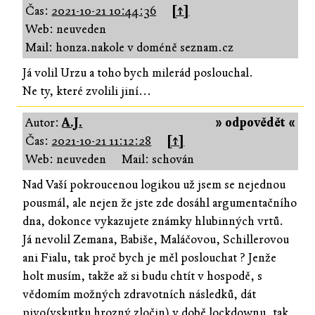
Čas:
2021-10-21 10:44:36
[↑]
Web: neuveden
Mail: honza.nakole v doméně seznam.cz
Já volil Urzu a toho bych milerád poslouchal.
Ne ty, které zvolili jiní...
Autor:
A.J.
» odpovědět «
Čas:
2021-10-21 11:12:28
[↑]
Web: neuveden
Mail: schován
Nad Vaší pokroucenou logikou už jsem se nejednou
pousmál, ale nejen že jste zde dosáhl argumentačního
dna, dokonce vykazujete známky hlubinných vrtů.
Já nevolil Zemana, Babiše, Maláčovou, Schillerovou
ani Fialu, tak proč bych je měl poslouchat ? Jenže
holt musím, takže až si budu chtít v hospodě, s
vědomím možných zdravotních následků, dát
pivo(vskutku hrozný zločin) v době lockdownu, tak