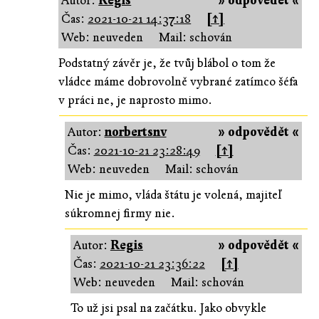
Autor:
Regis
» odpovědět «
Čas:
2021-10-21 14:37:18
[↑]
Web: neuveden
Mail: schován
Podstatný závěr je, že tvůj blábol o tom že
vládce máme dobrovolně vybrané zatímco šéfa
v práci ne, je naprosto mimo.
Autor:
norbertsnv
» odpovědět «
Čas:
2021-10-21 23:28:49
[↑]
Web: neuveden
Mail: schován
Nie je mimo, vláda štátu je volená, majiteľ
súkromnej firmy nie.
Autor:
Regis
» odpovědět «
Čas:
2021-10-21 23:36:22
[↑]
Web: neuveden
Mail: schován
To už jsi psal na začátku. Jako obvykle