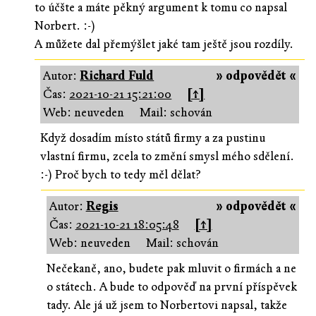
to účšte a máte pěkný argument k tomu co napsal
Norbert. :-)
A můžete dal přemýšlet jaké tam ještě jsou rozdíly.
Autor:
Richard Fuld
» odpovědět «
Čas:
2021-10-21 15:21:00
[↑]
Web: neuveden
Mail: schován
Když dosadím místo států firmy a za pustinu
vlastní firmu, zcela to změní smysl mého sdělení.
:-) Proč bych to tedy měl dělat?
Autor:
Regis
» odpovědět «
Čas:
2021-10-21 18:05:48
[↑]
Web: neuveden
Mail: schován
Nečekaně, ano, budete pak mluvit o firmách a ne
o státech. A bude to odpověď na první příspěvek
tady. Ale já už jsem to Norbertovi napsal, takže