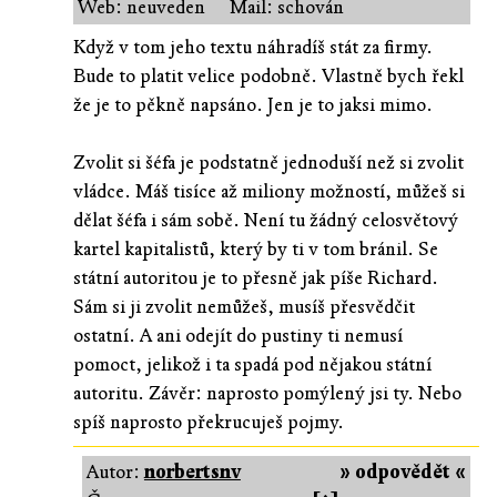
Web: neuveden
Mail: schován
Když v tom jeho textu náhradíš stát za firmy.
Bude to platit velice podobně. Vlastně bych řekl
že je to pěkně napsáno. Jen je to jaksi mimo.
Zvolit si šéfa je podstatně jednoduší než si zvolit
vládce. Máš tisíce až miliony možností, můžeš si
dělat šéfa i sám sobě. Není tu žádný celosvětový
kartel kapitalistů, který by ti v tom bránil. Se
státní autoritou je to přesně jak píše Richard.
Sám si ji zvolit nemůžeš, musíš přesvědčit
ostatní. A ani odejít do pustiny ti nemusí
pomoct, jelikož i ta spadá pod nějakou státní
autoritu. Závěr: naprosto pomýlený jsi ty. Nebo
spíš naprosto překrucuješ pojmy.
Autor:
norbertsnv
» odpovědět «