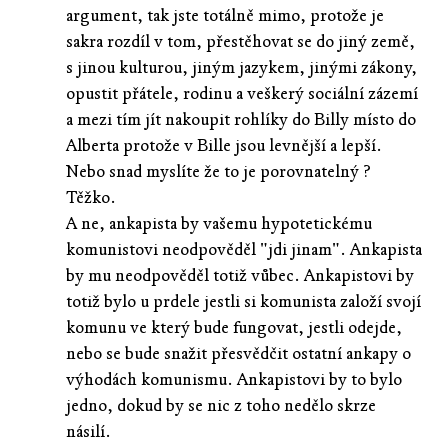
argument, tak jste totálně mimo, protože je
sakra rozdíl v tom, přestěhovat se do jiný země,
s jinou kulturou, jiným jazykem, jinými zákony,
opustit přátele, rodinu a veškerý sociální zázemí
a mezi tím jít nakoupit rohlíky do Billy místo do
Alberta protože v Bille jsou levnější a lepší.
Nebo snad myslíte že to je porovnatelný ?
Těžko.
A ne, ankapista by vašemu hypotetickému
komunistovi neodpověděl "jdi jinam". Ankapista
by mu neodpověděl totiž vůbec. Ankapistovi by
totiž bylo u prdele jestli si komunista založí svojí
komunu ve který bude fungovat, jestli odejde,
nebo se bude snažit přesvědčit ostatní ankapy o
výhodách komunismu. Ankapistovi by to bylo
jedno, dokud by se nic z toho nedělo skrze
násilí.