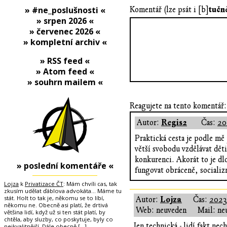
tučn
» #ne_poslušnosti «
Komentář (lze psát i [b]
» srpen 2026 «
» červenec 2026 «
» kompletní archiv «
» RSS feed «
» Atom feed «
» souhrn mailem «
Reagujete na tento komentář:
Regis2
Autor:
Čas:
20
Praktická cesta je podle mě
větší svobodu vzdělávat dět
konkurenci. Akorát to je dl
» poslední komentáře «
fungovat obráceně, socializ
Lojza
k
Privatizace ČT
: Mám chvíli cas, tak
zkusím udělat ďáblova advokáta... Máme tu
stát. Holt to tak je, někomu se to líbí,
Lojza
Autor:
Čas:
2023
někomu ne. Obecně asi platí, že drtivá
Web: neuveden
Mail: ne
většina lidí, když už si ten stát platí, by
chtěla, aby sluzby, co poskytuje, byly co
Jen technická - lidí fakt ne
nejkvalitnější. Dále obecně
[…]