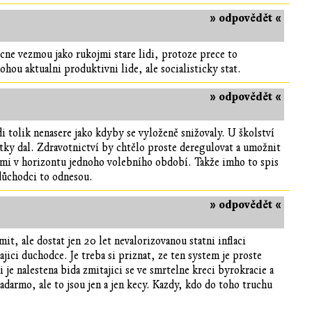
» odpovědět «
acne vezmou jako rukojmi stare lidi, protoze prece to
ohou aktualni produktivni lide, ale socialisticky stat.
» odpovědět «
i tolik nenasere jako kdyby se vyloženě snižovaly. U školství
etky dal. Zdravotnictví by chtělo proste deregulovat a umožnit
cími v horizontu jednoho volebního období. Takže imho to spis
 důchodci to odnesou.
» odpovědět «
it, ale dostat jen 20 let nevalorizovanou statni inflaci
jici duchodce. Je treba si priznat, ze ten system je proste
i je nalestena bida zmitajici se ve smrtelne kreci byrokracie a
adarmo, ale to jsou jen a jen kecy. Kazdy, kdo do toho truchu