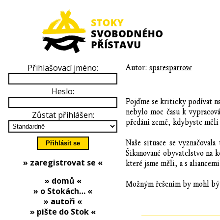
Přihlašovací jméno:
Autor:
sparesparrow
Heslo:
Pojďme se kriticky podívat n
nebylo moc času k vypracován
Zůstat přihlášen:
předání země, kdybyste měli k
Naše situace se vyznačovala 
Šikanované obyvatelstvo na k
» zaregistrovat se «
které jsme měli, a s aliancem
» domů «
Možným řešením by mohl být p
» o Stokách… «
» autoři «
» pište do Stok «