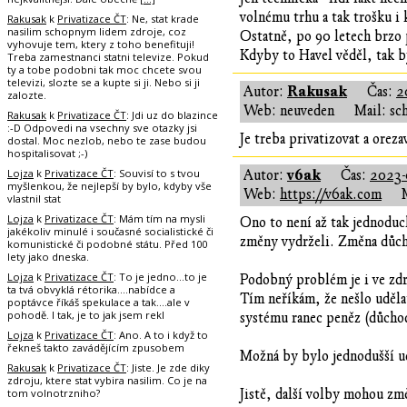
volnému trhu a tak trošku i
Rakusak
k
Privatizace ČT
: Ne, stat krade
nasilim schopnym lidem zdroje, coz
Ostatně, po 90 letech brzo 
vyhovuje tem, ktery z toho benefituji!
Kdyby to Havel věděl, tak by
Treba zamestnanci statni televize. Pokud
ty a tobe podobni tak moc chcete svou
televizi, slozte se a kupte si ji. Nebo si ji
Rakusak
Autor:
Čas:
2
zalozte.
Web: neuveden
Mail: sc
Rakusak
k
Privatizace ČT
: Jdi uz do blazince
:-D Odpovedi na vsechny sve otazky jsi
Je treba privatizovat a oreza
dostal. Moc nezlob, nebo te zase budou
hospitalisovat ;-)
Lojza
k
Privatizace ČT
: Souvisí to s tvou
v6ak
Autor:
Čas:
2023-
myšlenkou, že nejlepší by bylo, kdyby vše
Web:
https://v6ak.com
vlastnil stat
Lojza
k
Privatizace ČT
: Mám tím na mysli
Ono to není až tak jednoduch
jakékoliv minulé i současné socialistické či
změny vydrželi. Změna důcho
komunistické či podobné státu. Před 100
lety jako dneska.
Lojza
k
Privatizace ČT
: To je jedno...to je
Podobný problém je i ve zdra
ta tvá obvyklá rétorika....nabídce a
Tím neříkám, že nešlo uděla
poptávce říkáš spekulace a tak....ale v
pohodě. I tak, je to jak jsem rekl
systému ranec peněz (důchod
Lojza
k
Privatizace ČT
: Ano. A to i když to
řekneš takto zavádějícím zpusobem
Možná by bylo jednodušší ud
Rakusak
k
Privatizace ČT
: Jiste. Je zde diky
zdroju, ktere stat vybira nasilim. Co je na
tom volnotrzniho?
Jistě, další volby mohou změ