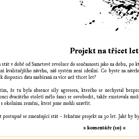
Projekt na třicet let
a stát v době od Sametové revoluce do současnosti jako na dobu, po 
í kvalitnějšího návrhu, náš systém není ideální. Co byste na návrhu
 dispozici data nasbíraná za více než třicet let?
tím, že tu byla absence síly agresora, kterého se nechystal bezpr
onci dvacátého století mělo šanci se osvobodit, takže existovala mo
i s okolními zeměni, které jsme mohli uzavřít.
ostupně se zmenšující stát – řekněme projekt na 30 let. Jaké by b
» komentáře (10) «