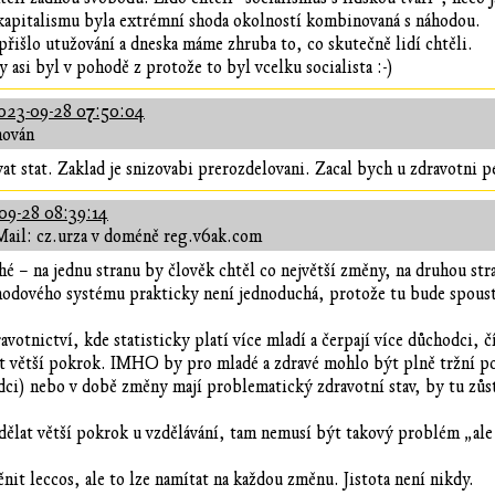
 kapitalismu byla extrémní shoda okolností kombinovaná s náhodou.
přišlo utužování a dneska máme zhruba to, co skutečně lidí chtěli.
 asi byl v pohodě z protože to byl vcelku socialista :-)
023-09-28 07:50:04
hován
vat stat. Zaklad je snizovabi prerozdelovani. Zacal bych u zdravotni pe
09-28 08:39:14
Mail: cz.urza v doméně reg.v6ak.com
é – na jednu stranu by člověk chtěl co největší změny, na druhou stra
dového systému prakticky není jednoduchá, protože tu bude spousta 
votnictví, kde statisticky platí více mladí a čerpají více důchodci, 
t větší pokrok. IMHO by pro mladé a zdravé mohlo být plně tržní po
ci) nebo v době změny mají problematický zdravotní stav, by tu zůst
ělat větší pokrok u vzdělávání, tam nemusí být takový problém „ale j
nit leccos, ale to lze namítat na každou změnu. Jistota není nikdy.