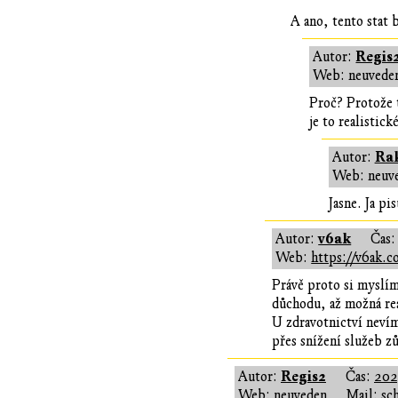
A ano, tento stat 
Regis
Autor:
Web: neuvede
Proč? Protože t
je to realistick
Ra
Autor:
Web: neuv
Jasne. Ja pi
v6ak
Autor:
Čas
Web:
https://v6ak.
Právě proto si myslím
důchodu, až možná re
U zdravotnictví nevím
přes snížení služeb zů
Regis2
Autor:
Čas:
202
Web: neuveden
Mail: sc