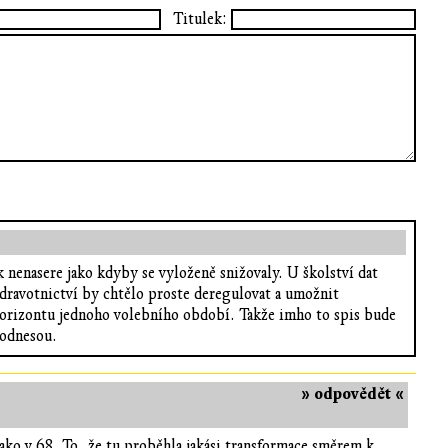
Titulek:
k nenasere jako kdyby se vyloženě snižovaly. U školství dat
Zdravotnictví by chtělo proste deregulovat a umožnit
 horizontu jednoho volebního období. Takže imho to spis bude
 odnesou.
» odpovědět «
 jako v 68. To, že tu proběhla jakási transformace směrem k