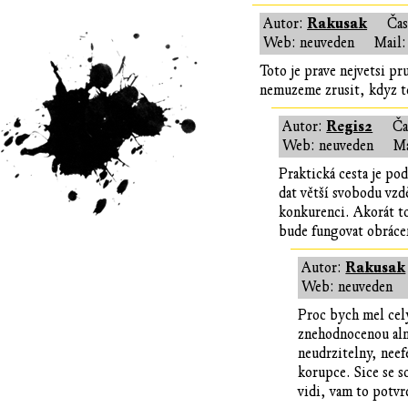
Rakusak
Autor:
Ča
Web: neuveden
Mail:
Toto je prave nejvetsi p
nemuzeme zrusit, kdyz to 
Regis2
Autor:
Ča
Web: neuveden
Ma
Praktická cesta je po
dat větší svobodu vzd
konkurenci. Akorát to
bude fungovat obrácen
Rakusak
Autor:
Web: neuveden
Proc bych mel cely
znehodnocenou almu
neudrzitelny, neefe
korupce. Sice se s
vidi, vam to potvr