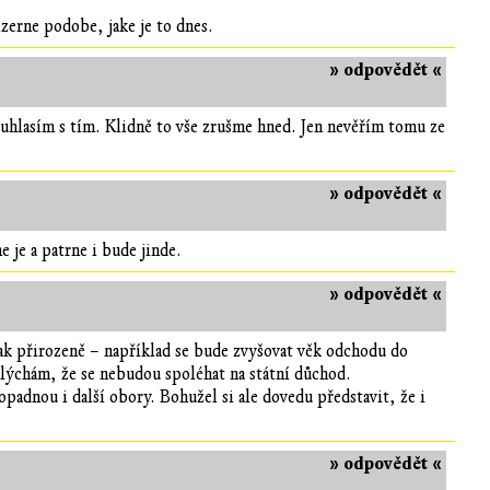
izerne podobe, jake je to dnes.
» odpovědět «
 souhlasím s tím. Klidně to vše zrušme hned. Jen nevěřím tomu ze
» odpovědět «
e je a patrne i bude jinde.
» odpovědět «
jak přirozeně – například se bude zvyšovat věk odchodu do
lýchám, že se nebudou spoléhat na státní důchod.
padnou i další obory. Bohužel si ale dovedu představit, že i
» odpovědět «