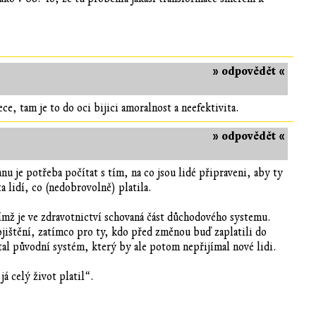
» odpovědět «
ce, tam je to do oci bijici amoralnost a neefektivita.
» odpovědět «
nu je potřeba počítat s tím, na co jsou lidé připraveni, aby ty
lidí, co (nedobrovolně) platila.
čímž je ve zdravotnictví schovaná část důchodového systemu.
jištění, zatímco pro ty, kdo před změnou buď zaplatili do
al původní systém, který by ale potom nepřijímal nové lidi.
á celý život platil“.