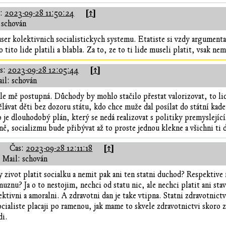
[↑]
s:
2023-09-28 11:50:24
 schován
ruser kolektivnich socialistickych systemu. Etatiste si vzdy argument
tito lide platili a blabla. Za to, ze to ti lide museli platit, vsak nem
[↑]
s:
2023-09-28 12:05:44
il: schován
dle mě postupná. Důchody by mohlo stačilo přestat valorizovat, to lid
ělávat děti bez dozoru státu, kdo chce muže dal posílat do státní kad
 je dlouhodobý plán, který se nedá realizovat s politiky premyslejí
ě, socializmu bude přibývat až to proste jednou klekne a všichni ti
[↑]
Čas:
2023-09-28 12:11:18
Mail: schován
 zivot platit socialku a nemit pak ani ten statni duchod? Respektive m
znu? Ja o to nestojim, nechci od statu nic, ale nechci platit ani stava
ktivni a amoralni. A zdravotni dan je take vtipna. Statni zdravotnictv
ocialiste placaji po ramenou, jak mame to skvele zdravotnictvi skoro z
di.