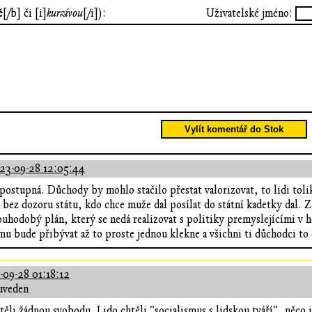
ě
[/b] či [i]
kurzívou
[/i]):
Uživatelské jméno:
Vylít komentář do Stok
23-09-28 12:05:44
 postupná. Důchody by mohlo stačilo přestat valorizovat, to lidi toli
i bez dozoru státu, kdo chce muže dal posílat do státní kadetky dal. 
ouhodobý plán, který se nedá realizovat s politiky premyslejícími v
mu bude přibývat až to proste jednou klekne a všichni ti důchodci to
-09-28 01:18:12
uveden
chtěli žádnou svobodu. Lido chtěli "socialismus s lidskou tváří", něco