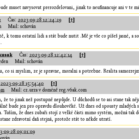
bude muset navysovat prerozdelovani, jinak to neufinancuje ani v te m
2
[↑]
Čas:
2023-09-28 12:24:29
n
Mail: schován
ě, k tomu ostatní lidi a stát bude nutit .Mě je vše co píšeš jasné, a
é.
kusak
[↑]
Čas:
2023-09-28 12:42:14
eden
Mail: schován
su, co si myslim, ze je spravne, moralni a potrebne. Realita samozrejm
[↑]
:
2023-09-28 15:54:40
com
Mail: cz.urza v doméně reg.v6ak.com
, že to jinak než postupně nepůjde. U důchodů se to asi stane tak ně
álně bude jen pro opravdu dlouhověké. Už dnes od spousty mladých s
. Tuším, že dnes zubaři stojí z velké části mimo systém, možná tak do
stane zdravotní daň stejná, protože stát to někde utratí.
3-09-28 09:01:09
hován