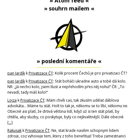
» Atom feed «
» souhrn mailem «
» poslední komentáře «
pan Jardík
k
Privatizace ČT
: Kolik procent Čechů je pro privatizaci ČT?
pan Jardík
k
Privatizace ČT
: Stát boháči ukradne auto a tobě dá kolo.
NR: „Já nechci kolo, jsem tlust a nepřehodím přes něj nohu!“ ČR: „To
nevadí, tady máš kolo!“
Lojza
k
Privatizace ČT
: Mám chvíli cas, tak zkusím udělat ďáblova
advokáta... Máme tu stát. Holt to tak je, někomu se to líbí, někomu ne.
Obecně asi platí, že drtivá většina lidí, když už si ten stát platí, by
chtěla, aby sluzby, co poskytuje, byly co nejkvalitnější. Dále obecně
[…]
Rakusak
k
Privatizace ČT
: Ne, stat krade nasilim schopnym lidem
zdroje, coz vyhovuje tem, ktery z toho benefituji! Treba zamestnanci