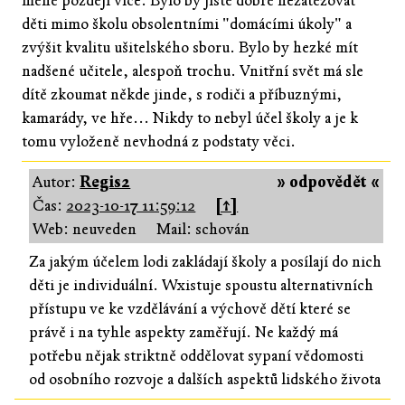
méně později více. Bylo by jistě dobré nezatěžovat
děti mimo školu obsolentními "domácími úkoly" a
zvýšit kvalitu ušitelského sboru. Bylo by hezké mít
nadšené učitele, alespoň trochu. Vnitřní svět má sle
dítě zkoumat někde jinde, s rodiči a příbuznými,
kamarády, ve hře... Nikdy to nebyl účel školy a je k
tomu vyloženě nevhodná z podstaty věci.
Autor:
Regis2
» odpovědět «
Čas:
2023-10-17 11:59:12
[↑]
Web: neuveden
Mail: schován
Za jakým účelem lodi zakládají školy a posílají do nich
děti je individuální. Wxistuje spoustu alternativních
přístupu ve ke vzdělávání a výchově dětí které se
právě i na tyhle aspekty zaměřují. Ne každý má
potřebu nějak striktně oddělovat sypaní vědomosti
od osobního rozvoje a dalších aspektů lidského života