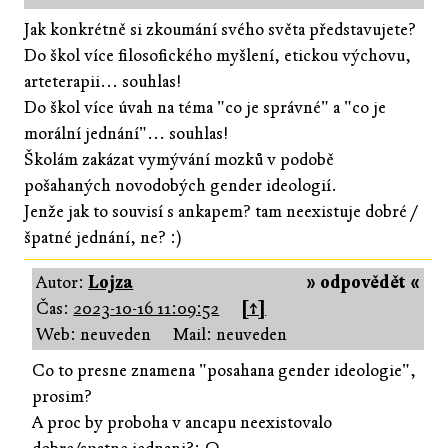
Jak konkrétně si zkoumání svého světa představujete?
Do škol více filosofického myšlení, etickou výchovu,
arteterapii... souhlas!
Do škol více úvah na téma "co je správné" a "co je
morální jednání"... souhlas!
Školám zakázat vymývání mozků v podobě
pošahaných novodobých gender ideologií.
Jenže jak to souvisí s ankapem? tam neexistuje dobré /
špatné jednání, ne? :)
Autor:
Lojza
» odpovědět «
Čas:
2023-10-16 11:09:52
[↑]
Web: neuveden
Mail: neuveden
Co to presne znamena "posahana gender ideologie",
prosim?
A proc by proboha v ancapu neexistovalo