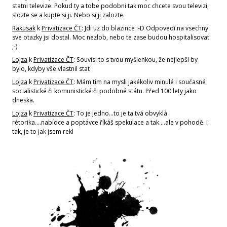
statni televize. Pokud ty a tobe podobni tak moc chcete svou televizi,
slozte se a kupte si ji. Nebo si ji zalozte.
Rakusak
k
Privatizace ČT
: Jdi uz do blazince :-D Odpovedi na vsechny
sve otazky jsi dostal. Moc nezlob, nebo te zase budou hospitalisovat
;-)
Lojza
k
Privatizace ČT
: Souvisí to s tvou myšlenkou, že nejlepší by
bylo, kdyby vše vlastnil stat
Lojza
k
Privatizace ČT
: Mám tím na mysli jakékoliv minulé i současné
socialistické či komunistické či podobné státu. Před 100 lety jako
dneska.
Lojza
k
Privatizace ČT
: To je jedno...to je ta tvá obvyklá
rétorika....nabídce a poptávce říkáš spekulace a tak....ale v pohodě. I
tak, je to jak jsem rekl