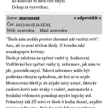
no konecne to dava cele smysl.
Dekuji za vysvetleni.
Autor:
marcusant
» odpovědět «
Čas:
2023-10-17 11:17:05
Web: neuveden
Mail: neuveden
"Škola nám nedala prostor zkoumat náš vnitřní svět".
Ano, ale to není účelem školy. U řezníka také
nenakupujete květiny.
Škola je založena na zpětné vazbě tj. hodnocení.
Vzdělávání bez zpětné vazby tj. informace, jak nám to
jde, postrádá smysl. Taková informace může být
podávána různým způsobem, ale bez ní to nejde.
Memorování faktů je do nějaké míry nutné, faktické
znalosti kotví naše úvahy v realitě, matematické a
fyzikální vědomosti pomáhají myslet logicky atd.
Průměrný žák ZŠ tráví ve škole 6 hodin denně, nejdřív