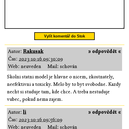
Vylít komentář do Stok
Autor:
Rakusak
» odpovědět «
Čas:
2023-10-16 09:30:09
Web: neuveden
Mail: schován
Skolni statni model je hlavne o nicem, zkostnately,
neefektivni a toxicky. Melo by to byt svobodne. Kazdy
necht si studuje tam, kde chce. A treba nestuduje
vubec, pokud nema zajem.
Autor:
li
» odpovědět «
Čas:
2023-10-16 09:56:09
Web: neuveden
Mail: schován