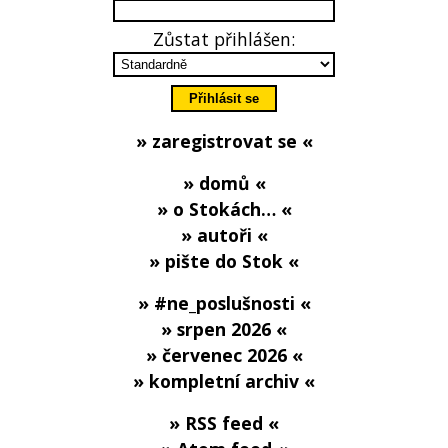
Zůstat přihlášen:
» zaregistrovat se «
» domů «
» o Stokách… «
» autoři «
» pište do Stok «
» #ne_poslušnosti «
» srpen 2026 «
» červenec 2026 «
» kompletní archiv «
» RSS feed «