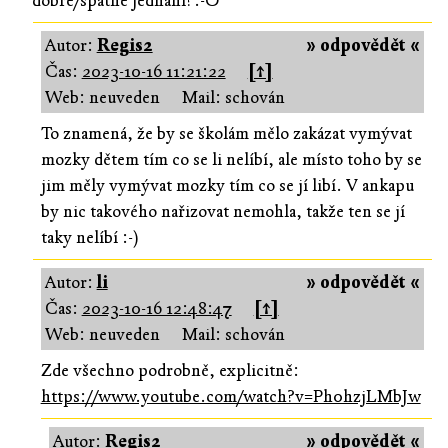
dobre/spatne jednani?:-O
Autor:
Regis2
» odpovědět «
Čas:
2023-10-16 11:21:22
[↑]
Web: neuveden
Mail: schován
To znamená, že by se školám mělo zakázat vymývat
mozky dětem tím co se li nelíbí, ale místo toho by se
jim měly vymývat mozky tím co se jí libí. V ankapu
by nic takového nařizovat nemohla, takže ten se jí
taky nelíbí :-)
Autor:
li
» odpovědět «
Čas:
2023-10-16 12:48:47
[↑]
Web: neuveden
Mail: schován
Zde všechno podrobně, explicitně:
https://www.youtube.com/watch?v=Ph0hzjLMbJw
Autor:
Regis2
» odpovědět «