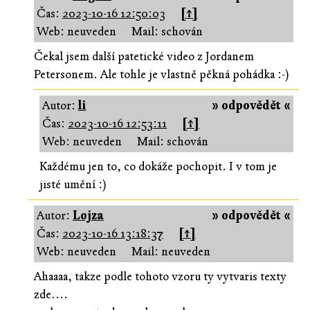
Čas:
2023-10-16 12:50:03
[↑]
Web: neuveden
Mail: schován
Čekal jsem další patetické video z Jordanem
Petersonem. Ale tohle je vlastně pěkná pohádka :-)
Autor:
li
» odpovědět «
Čas:
2023-10-16 12:53:11
[↑]
Web: neuveden
Mail: schován
Každému jen to, co dokáže pochopit. I v tom je
jisté umění :)
Autor:
Lojza
» odpovědět «
Čas:
2023-10-16 13:18:37
[↑]
Web: neuveden
Mail: neuveden
Ahaaaa, takze podle tohoto vzoru ty vytvaris texty
zde....