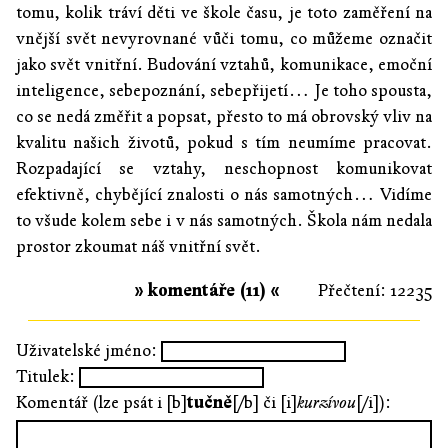
tomu, kolik tráví děti ve škole času, je toto zaměření na
vnější svět nevyrovnané vůči tomu, co můžeme označit
jako svět vnitřní. Budování vztahů, komunikace, emoční
inteligence, sebepoznání, sebepřijetí… Je toho spousta,
co se nedá změřit a popsat, přesto to má obrovský vliv na
kvalitu našich životů, pokud s tím neumíme pracovat.
Rozpadající se vztahy, neschopnost komunikovat
efektivně, chybějící znalosti o nás samotných… Vidíme
to všude kolem sebe i v nás samotných. Škola nám nedala
prostor zkoumat náš vnitřní svět.
» komentáře (11) «
Přečtení: 12235
Uživatelské jméno:
Titulek:
Komentář (lze psát i [b]
tučně
[/b] či [i]
kurzívou
[/i]):