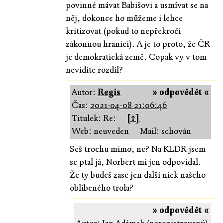
povinné mávat Babišovi a usmívat se na
něj, dokonce ho můžeme i lehce
kritizovat (pokud to nepřekročí
zákonnou hranici). A je to proto, že ČR
je demokratická země. Copak vy v tom
nevidíte rozdíl?
Autor:
Regis
» odpovědět «
Čas:
2021-04-08 21:06:46
Titulek: Re:
[↑]
Web: neuveden
Mail: schován
Seš trochu mimo, ne? Na KLDR jsem
se ptal já, Norbert mi jen odpovídal.
Že ty budeš zase jen další nick našeho
oblíbeného trola?
» odpovědět «