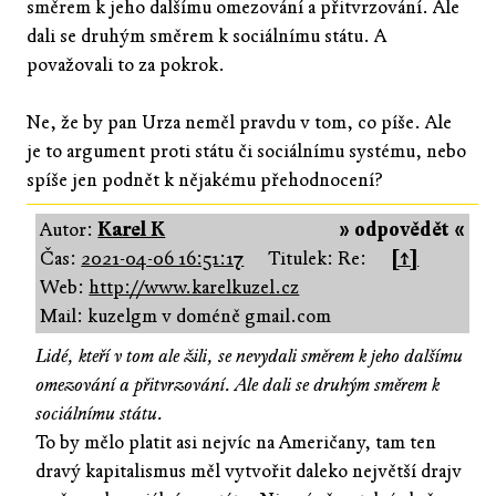
směrem k jeho dalšímu omezování a přitvrzování. Ale
dali se druhým směrem k sociálnímu státu. A
považovali to za pokrok.
Ne, že by pan Urza neměl pravdu v tom, co píše. Ale
je to argument proti státu či sociálnímu systému, nebo
spíše jen podnět k nějakému přehodnocení?
Autor:
Karel K
» odpovědět «
Čas:
2021-04-06 16:51:17
Titulek: Re:
[↑]
Web:
http://www.karelkuzel.cz
Mail: kuzelgm v doméně gmail.com
Lidé, kteří v tom ale žili, se nevydali směrem k jeho dalšímu
omezování a přitvrzování. Ale dali se druhým směrem k
sociálnímu státu.
To by mělo platit asi nejvíc na Američany, tam ten
dravý kapitalismus měl vytvořit daleko největší drajv