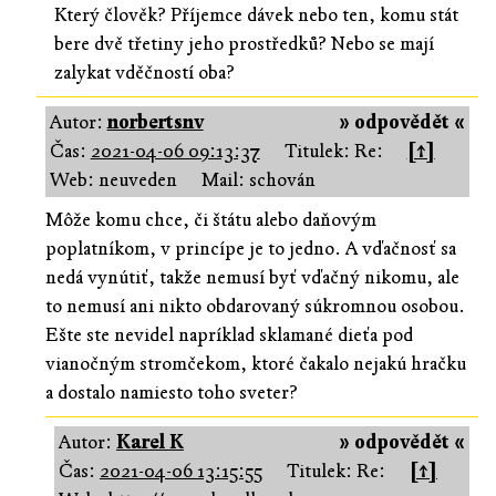
Který člověk? Příjemce dávek nebo ten, komu stát
bere dvě třetiny jeho prostředků? Nebo se mají
zalykat vděčností oba?
Autor:
norbertsnv
» odpovědět «
Čas:
2021-04-06 09:13:37
Titulek: Re:
[↑]
Web: neuveden
Mail: schován
Môže komu chce, či štátu alebo daňovým
poplatníkom, v princípe je to jedno. A vďačnosť sa
nedá vynútiť, takže nemusí byť vďačný nikomu, ale
to nemusí ani nikto obdarovaný súkromnou osobou.
Ešte ste nevidel napríklad sklamané dieťa pod
vianočným stromčekom, ktoré čakalo nejakú hračku
a dostalo namiesto toho sveter?
Autor:
Karel K
» odpovědět «
Čas:
2021-04-06 13:15:55
Titulek: Re:
[↑]