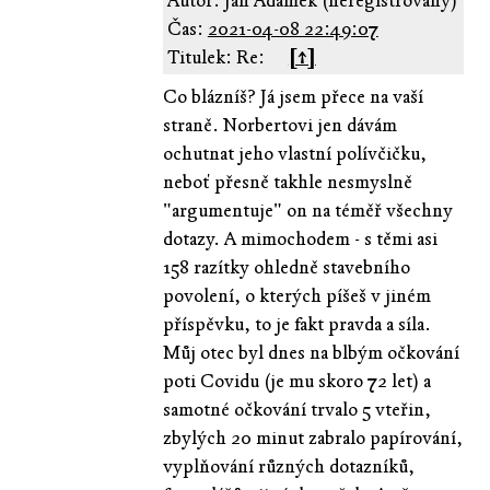
Autor: Jan Adámek (neregistrovaný)
Čas:
2021-04-08 22:49:07
Titulek: Re:
[↑]
Co blázníš? Já jsem přece na vaší
straně. Norbertovi jen dávám
ochutnat jeho vlastní polívčičku,
neboť přesně takhle nesmyslně
"argumentuje" on na téměř všechny
dotazy. A mimochodem - s těmi asi
158 razítky ohledně stavebního
povolení, o kterých píšeš v jiném
příspěvku, to je fakt pravda a síla.
Můj otec byl dnes na blbým očkování
poti Covidu (je mu skoro 72 let) a
samotné očkování trvalo 5 vteřin,
zbylých 20 minut zabralo papírování,
vyplňování různých dotazníků,