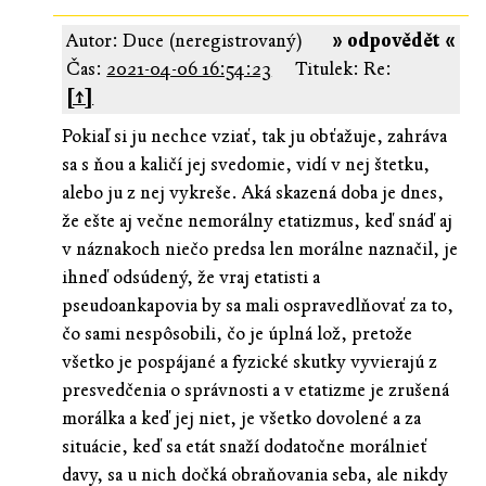
Autor: Duce (neregistrovaný)
» odpovědět «
Čas:
2021-04-06 16:54:23
Titulek: Re:
[↑]
Pokiaľ si ju nechce vziať, tak ju obťažuje, zahráva
sa s ňou a kaličí jej svedomie, vidí v nej štetku,
alebo ju z nej vykreše. Aká skazená doba je dnes,
že ešte aj večne nemorálny etatizmus, keď snáď aj
v náznakoch niečo predsa len morálne naznačil, je
ihneď odsúdený, že vraj etatisti a
pseudoankapovia by sa mali ospravedlňovať za to,
čo sami nespôsobili, čo je úplná lož, pretože
všetko je pospájané a fyzické skutky vyvierajú z
presvedčenia o správnosti a v etatizme je zrušená
morálka a keď jej niet, je všetko dovolené a za
situácie, keď sa etát snaží dodatočne morálnieť
davy, sa u nich dočká obraňovania seba, ale nikdy