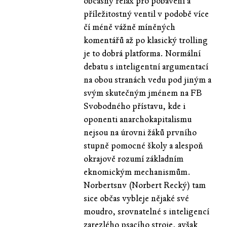
občasný relax pro pobavení a
příležitostný ventil v podobě více
čí méně vážně míněných
komentářů až po klasický trolling
je to dobrá platforma. Normální
debatu s inteligentní argumentací
na obou stranách vedu pod jiným a
svým skutečným jménem na FB
Svobodného přístavu, kde i
oponenti anarchokapitalismu
nejsou na úrovni žáků prvního
stupně pomocné školy a alespoň
okrajově rozumí základním
eknomickým mechanismům.
Norbertsnv (Norbert Recký) tam
sice občas vybleje nějaké své
moudro, srovnatelné s inteligencí
zarezlého psacího stroje, avšak