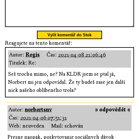
Vylít komentář do Stok
Reagujete na tento komentář:
Autor:
Regis
Čas:
2021-04-08 21:06:46
Titulek: Re:
Seš trochu mimo, ne? Na KLDR jsem se ptal já,
Norbert mi jen odpovídal. Že ty budeš zase jen další
nick našeho oblíbeného trola?
Autor:
norbertsnv
» odpovědět «
Čas:
2021-04-06 07:51:31
Web: neuveden
Mail: schován
Presne naopak, poskytovanie sociálnych dávok