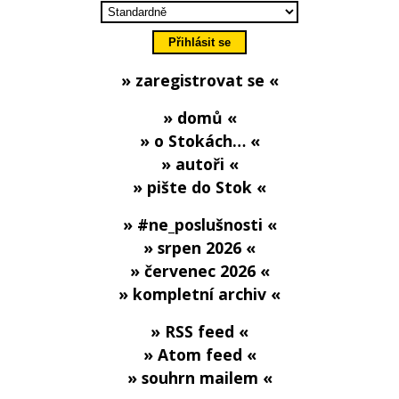
» zaregistrovat se «
» domů «
» o Stokách… «
» autoři «
» pište do Stok «
» #ne_poslušnosti «
» srpen 2026 «
» červenec 2026 «
» kompletní archiv «
» RSS feed «
» Atom feed «
» souhrn mailem «