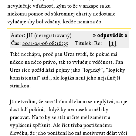
nevylučuje vďačnosť, kým to že v ankape sa ku
niekomu pomoc od súkromnej charity nedostane
vylučuje aby bol vďačný, keďže nemá za čo.
Autor: JH (neregistrovaný)
» odpovědět «
Čas:
2021-04-06 08:16:35
Titulek: Re:
[↑]
Také nechápu, proč pan Urza tvrdí, že pokud má
někdo na něco právo, tak to vylučuje vděčnost. Pan
Urza sice pořád hází pojmy jako "logický", "logicky
konzistentní" atd., ale logika není jeho nejsilnější
stránkou.
Já netvrdím, že sociálními dávkami se neplýtvá, asi je
dost lidí pobírá, i když by nemuseli a měli by
pracovat. Na to by se stát určitě měl zaměřit a
vyplácení zpřísnit. Ale říct třeba postiženému
člověku, že jeho ponížení ho má motivovat dělat věci