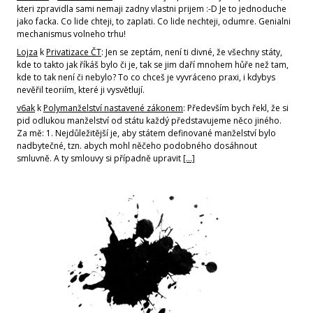
kteri zpravidla sami nemaji zadny vlastni prijem :-D Je to jednoduche
jako facka. Co lide chteji, to zaplati. Co lide nechteji, odumre. Genialni
mechanismus volneho trhu!
Lojza
k
Privatizace ČT
: Jen se zeptám, není ti divné, že všechny státy,
kde to takto jak říkáš bylo či je, tak se jim daří mnohem hůře než tam,
kde to tak není či nebylo? To co chceš je vyvráceno praxi, i kdybys
nevěřil teoriím, které ji vysvětlují.
v6ak
k
Polymanželství nastavené zákonem
: Především bych řekl, že si
pid odlukou manželství od státu každý představujeme něco jiného.
Za mě: 1. Nejdůležitější je, aby státem definované manželství bylo
nadbytečné, tzn. abych mohl něčeho podobného dosáhnout
smluvně. A ty smlouvy si případně upravit
[…]