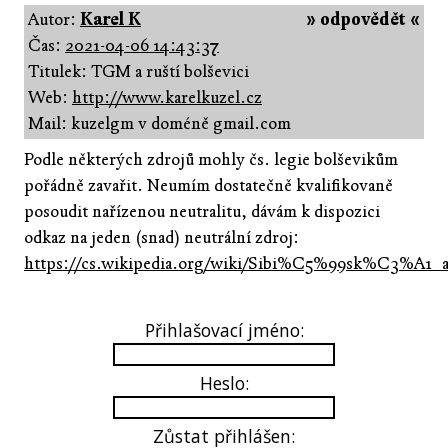
Autor:
Karel K
» odpovědět «
Čas:
2021-04-06 14:43:37
Titulek: TGM a ruští bolševici
Web:
http://www.karelkuzel.cz
Mail: kuzelgm v doméně gmail.com
Podle některých zdrojů mohly čs. legie bolševikům
pořádně zavařit. Neumím dostatečně kvalifikovaně
posoudit nařízenou neutralitu, dávám k dispozici
odkaz na jeden (snad) neutrální zdroj:
https://cs.wikipedia.org/wiki/Sibi%C5%99sk%C3%A1
Přihlašovací jméno:
Heslo:
Zůstat přihlášen: