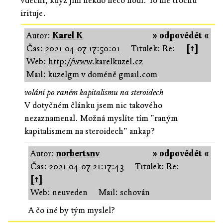
vděční, když jim někdo něco hodí. To mě trochu
irituje.
Autor:
Karel K
» odpovědět «
Čas:
2021-04-07 17:50:01
Titulek: Re:
[↑]
Web:
http://www.karelkuzel.cz
Mail: kuzelgm v doméně gmail.com
volání po raném kapitalismu na steroidech
V dotyčném článku jsem nic takového
nezaznamenal. Možná myslíte tím "raným
kapitalismem na steroidech" ankap?
Autor:
norbertsnv
» odpovědět «
Čas:
2021-04-07 21:17:43
Titulek: Re:
[↑]
Web: neuveden
Mail: schován
A čo iné by tým myslel?