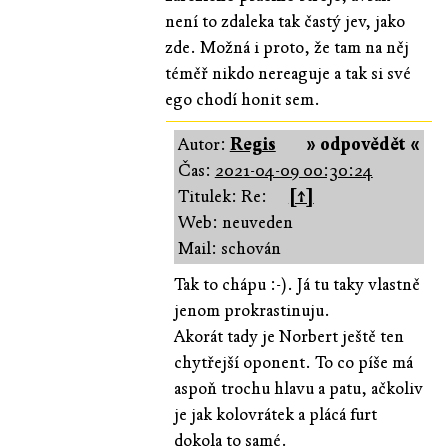
není to zdaleka tak častý jev, jako
zde. Možná i proto, že tam na něj
téměř nikdo nereaguje a tak si své
ego chodí honit sem.
Autor:
Regis
» odpovědět «
Čas:
2021-04-09 00:30:24
Titulek: Re:
[↑]
Web: neuveden
Mail: schován
Tak to chápu :-). Já tu taky vlastně
jenom prokrastinuju.
Akorát tady je Norbert ještě ten
chytřejší oponent. To co píše má
aspoň trochu hlavu a patu, ačkoliv
je jak kolovrátek a plácá furt
dokola to samé.