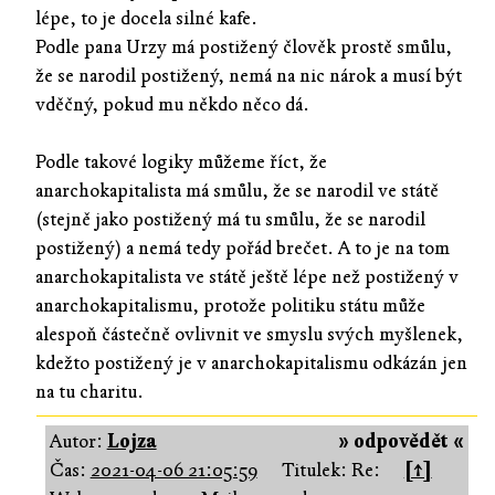
lépe, to je docela silné kafe.
Podle pana Urzy má postižený člověk prostě smůlu,
že se narodil postižený, nemá na nic nárok a musí být
vděčný, pokud mu někdo něco dá.
Podle takové logiky můžeme říct, že
anarchokapitalista má smůlu, že se narodil ve státě
(stejně jako postižený má tu smůlu, že se narodil
postižený) a nemá tedy pořád brečet. A to je na tom
anarchokapitalista ve státě ještě lépe než postižený v
anarchokapitalismu, protože politiku státu může
alespoň částečně ovlivnit ve smyslu svých myšlenek,
kdežto postižený je v anarchokapitalismu odkázán jen
na tu charitu.
Autor:
Lojza
» odpovědět «
Čas:
2021-04-06 21:05:59
Titulek: Re:
[↑]