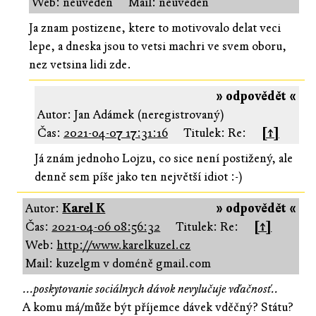
Web: neuveden
Mail: neuveden
Ja znam postizene, ktere to motivovalo delat veci
lepe, a dneska jsou to vetsi machri ve svem oboru,
nez vetsina lidi zde.
» odpovědět «
Autor: Jan Adámek (neregistrovaný)
Čas:
2021-04-07 17:31:16
Titulek: Re:
[↑]
Já znám jednoho Lojzu, co sice není postižený, ale
denně sem píše jako ten největší idiot :-)
Autor:
Karel K
» odpovědět «
Čas:
2021-04-06 08:56:32
Titulek: Re:
[↑]
Web:
http://www.karelkuzel.cz
Mail: kuzelgm v doméně gmail.com
...poskytovanie sociálnych dávok nevylučuje vďačnosť..
A komu má/může být příjemce dávek vděčný? Státu?