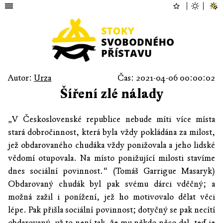
Autor:
Urza
Čas: 2021-04-06 00:00:02
Šíření zlé nálady
„V Československé republice nebude míti více místa
stará dobročinnost, která byla vždy pokládána za milost,
jež obdarovaného chudáka vždy ponižovala a jeho lidské
vědomí otupovala. Na místo ponižující milosti stavíme
dnes sociální povinnost.“ (Tomáš Garrigue Masaryk)
Obdarovaný chudák byl pak svému dárci vděčný; a
možná zažil i ponížení, jež ho motivovalo dělat věci
lépe. Pak přišla sociální povinnost; dotyčný se pak necítí
obdarovaný, už to není tak, že mu někdo něco dal, teď je