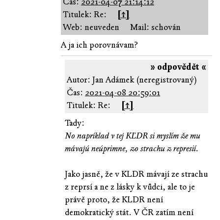
Čas:
2021-04-07 21:14:12
Titulek: Re:
[↑]
Web: neuveden
Mail: schován
A ja ich porovnávam?
» odpovědět «
Autor: Jan Adámek (neregistrovaný)
Čas:
2021-04-08 20:59:01
Titulek: Re:
[↑]
Tady:
No napríklad v tej KĽDR si myslím že mu
mávajú neúprimne, zo strachu z represií.
Jako jasně, že v KLDR mávají ze strachu
z reprsí a ne z lásky k vůdci, ale to je
právě proto, že KLDR není
demokratický stát. V ČR zatím není