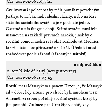
Čas:
2021-04-06 10:53:21
Civilizovaná společnost by měla pomáhat potřebným.
Jestli je to na bázi individuální charity, nebo na bázi
státního sociálního systému je v podstatě jedno.
Ostatně u nás funguje obojí. Státní systém musí být
ustanoven na základě právních nároků, jinak by o
sociální pomoci mohli svévolně rozhodovat úředníci,
kterým tato moc přirozeně nenáleží. Úředníci musí
rozhodovat podle zákonů (zákonných nároků).
» odpovědět «
Autor: Nikdo důležitý (neregistrovaný)
Čas:
2021-04-06 11:07:45
Rozdíl mezi Masarykem a panem Urzou je, že Masaryk
žil v době, kdy situace pro chudé byla mnohem těžší.
A neměli za sebou pořádný sociální systém, který by
jim pomohl. Zatímco pan Urza žije v době, kdy