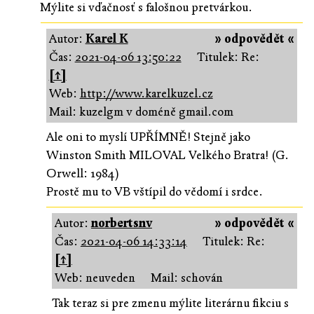
Mýlite si vďačnosť s falošnou pretvárkou.
Autor:
Karel K
» odpovědět «
Čas:
2021-04-06 13:50:22
Titulek: Re:
[↑]
Web:
http://www.karelkuzel.cz
Mail: kuzelgm v doméně gmail.com
Ale oni to myslí UPŘÍMNĚ! Stejně jako
Winston Smith MILOVAL Velkého Bratra! (G.
Orwell: 1984)
Prostě mu to VB vštípil do vědomí i srdce.
Autor:
norbertsnv
» odpovědět «
Čas:
2021-04-06 14:33:14
Titulek: Re:
[↑]
Web: neuveden
Mail: schován
Tak teraz si pre zmenu mýlite literárnu fikciu s