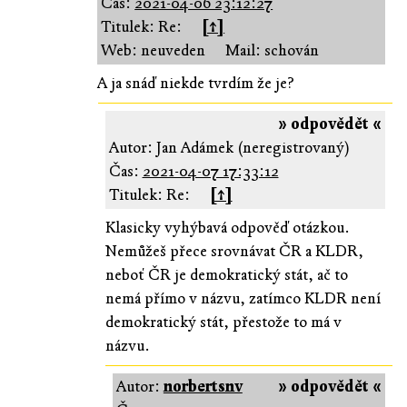
Čas:
2021-04-06 23:12:27
Titulek: Re:
[↑]
Web: neuveden
Mail: schován
A ja snáď niekde tvrdím že je?
» odpovědět «
Autor: Jan Adámek (neregistrovaný)
Čas:
2021-04-07 17:33:12
Titulek: Re:
[↑]
Klasicky vyhýbavá odpověď otázkou.
Nemůžeš přece srovnávat ČR a KLDR,
neboť ČR je demokratický stát, ač to
nemá přímo v názvu, zatímco KLDR není
demokratický stát, přestože to má v
názvu.
Autor:
norbertsnv
» odpovědět «