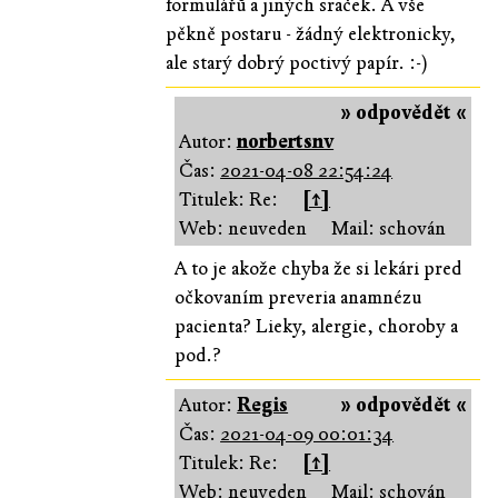
formulářů a jiných sraček. A vše
pěkně postaru - žádný elektronicky,
ale starý dobrý poctivý papír. :-)
» odpovědět «
Autor:
norbertsnv
Čas:
2021-04-08 22:54:24
Titulek: Re:
[↑]
Web: neuveden
Mail: schován
A to je akože chyba že si lekári pred
očkovaním preveria anamnézu
pacienta? Lieky, alergie, choroby a
pod.?
Autor:
Regis
» odpovědět «
Čas:
2021-04-09 00:01:34
Titulek: Re:
[↑]
Web: neuveden
Mail: schován