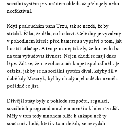
sociální systém je v určitém ohledu až přebujelý nebo
neefektivní.
Když poslouchám pana Urzu, tak se nezdá, že by
strádal. Říká, že dělá, co ho baví. Celé dny je vyvalený
v pohodlném křesle před kamerou a vypráví o tom, jak
ho stát utlačuje. A ten je na něj tak zlý, že ho nechal si
na tom vybudovat živnost. Nejen chudí se mají dnes
lépe. Zdá se, že i revolucionáři krapet zpohodlněli. Je
otázka, jak by se na sociální systém díval, kdyby žil v
době kdy Masaryk, byl by chudý a jeho děcka neměla
pořádně co jíst.
Dřívější státy byly z pohledu rozpočtu, regulací,
sociálních programů mnohem menší a k lidem tvrdší.
Měly v tom tedy mnohem blíže k ankapu než ty
současné. Lidé, kteří v tom ale žili, se nevydali