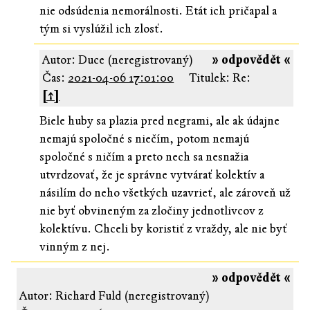
nie odsúdenia nemorálnosti. Etát ich pričapal a
tým si vyslúžil ich zlosť.
Autor: Duce (neregistrovaný)
» odpovědět «
Čas:
2021-04-06 17:01:00
Titulek: Re:
[↑]
Biele huby sa plazia pred negrami, ale ak údajne
nemajú spoločné s niečím, potom nemajú
spoločné s ničím a preto nech sa nesnažia
utvrdzovať, že je správne vytvárať kolektív a
násilím do neho všetkých uzavrieť, ale zároveň už
nie byť obvineným za zločiny jednotlivcov z
kolektívu. Chceli by koristiť z vraždy, ale nie byť
vinným z nej.
» odpovědět «
Autor: Richard Fuld (neregistrovaný)