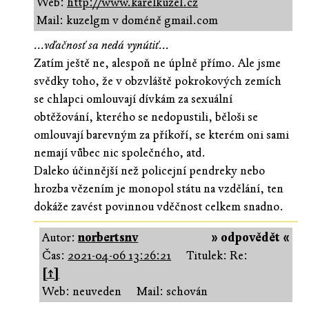
Web:
http://www.karelkuzel.cz
Mail: kuzelgm v doméně gmail.com
...vďačnosť sa nedá vynútiť...
Zatím ještě ne, alespoň ne úplně přímo. Ale jsme
svědky toho, že v obzvláště pokrokových zemích
se chlapci omlouvají dívkám za sexuální
obtěžování, kterého se nedopustili, běloši se
omlouvají barevným za příkoří, se kterém oni sami
nemají vůbec nic společného, atd.
Daleko účinnější než policejní pendreky nebo
hrozba vězením je monopol státu na vzdělání, ten
dokáže zavést povinnou vděčnost celkem snadno.
Autor:
norbertsnv
» odpovědět «
Čas:
2021-04-06 13:26:21
Titulek: Re:
[↑]
Web: neuveden
Mail: schován