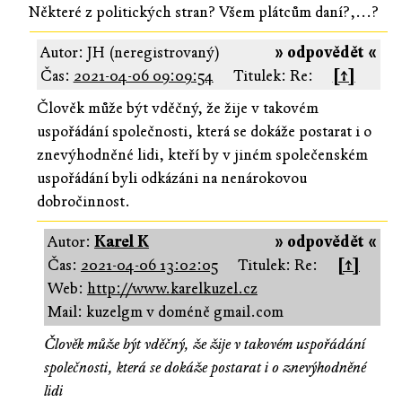
Některé z politických stran? Všem plátcům daní?,...?
Autor: JH (neregistrovaný)
» odpovědět «
Čas:
2021-04-06 09:09:54
Titulek: Re:
[↑]
Člověk může být vděčný, že žije v takovém
uspořádání společnosti, která se dokáže postarat i o
znevýhodněné lidi, kteří by v jiném společenském
uspořádání byli odkázáni na nenárokovou
dobročinnost.
Autor:
Karel K
» odpovědět «
Čas:
2021-04-06 13:02:05
Titulek: Re:
[↑]
Web:
http://www.karelkuzel.cz
Mail: kuzelgm v doméně gmail.com
Člověk může být vděčný, že žije v takovém uspořádání
společnosti, která se dokáže postarat i o znevýhodněné
lidi