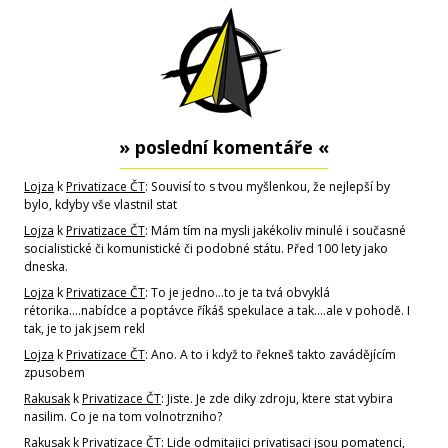
» poslední komentáře «
Lojza
k
Privatizace ČT
: Souvisí to s tvou myšlenkou, že nejlepší by
bylo, kdyby vše vlastnil stat
Lojza
k
Privatizace ČT
: Mám tím na mysli jakékoliv minulé i současné
socialistické či komunistické či podobné státu. Před 100 lety jako
dneska.
Lojza
k
Privatizace ČT
: To je jedno...to je ta tvá obvyklá
rétorika....nabídce a poptávce říkáš spekulace a tak....ale v pohodě. I
tak, je to jak jsem rekl
Lojza
k
Privatizace ČT
: Ano. A to i když to řekneš takto zavádějícím
zpusobem
Rakusak
k
Privatizace ČT
: Jiste. Je zde diky zdroju, ktere stat vybira
nasilim. Co je na tom volnotrzniho?
Rakusak
k
Privatizace ČT
: Lide odmitajici privatisaci jsou pomatenci,