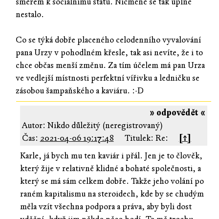
směrem k sociálnímu státu. Nicméně se tak úplně
nestalo.
Co se týká dobře placeného celodenního vyvalování
pana Urzy v pohodlném křesle, tak asi nevíte, že i to
chce občas menší změnu. Za tím účelem má pan Urza
ve vedlejší místnosti perfektní vířivku a ledničku se
zásobou šampaňského a kaviáru. :-D
» odpovědět «
Autor: Nikdo důležitý (neregistrovaný)
Čas:
2021-04-06 19:17:48
Titulek: Re:
[↑]
Karle, já bych mu ten kaviár i přál. Jen je to člověk,
který žije v relativně klidné a bohaté společnosti, a
který se má sám celkem dobře. Takže jeho volání po
raném kapitalismu na steroidech, kde by se chudým
měla vzít všechna podpora a práva, aby byli dost