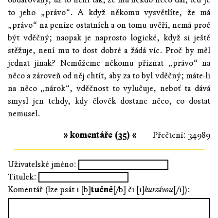
to jeho „právo“. A když někomu vysvětlíte, že má
„právo“ na peníze ostatních a on tomu uvěří, nemá proč
být vděčný; naopak je naprosto logické, když si ještě
stěžuje, není mu to dost dobré a žádá víc. Proč by měl
jednat jinak? Nemůžeme někomu přiznat „právo“ na
něco a zároveň od něj chtít, aby za to byl vděčný; máte-li
na něco „nárok“, vděčnost to vylučuje, neboť ta dává
smysl jen tehdy, kdy člověk dostane něco, co dostat
nemusel.
» komentáře (35) «
Přečtení: 34989
Uživatelské jméno:
Titulek:
Komentář (lze psát i [b]
tučně
[/b] či [i]
kurzívou
[/i]):