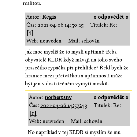
realitou.
Autor:
Regis
» odpovědět «
Čas:
2021-04-06 14:50:15
Titulek: Re:
[↑]
Web: neuveden
Mail: schován
Jak moc myslíš že to myslí upřímně třeba
obyvatelé KLDR když mávají na toho svého
prasečího rypáčka při přehlídce? Řekl bych že
hranice mezi přetvářkou a upřímností může
být jen v dostatečném vymytí mozků.
Autor:
norbertsnv
» odpovědět «
Čas:
2021-04-06 14:57:43
Titulek: Re:
[↑]
Web: neuveden
Mail: schován
No napríklad v tej KĽDR si myslím že mu