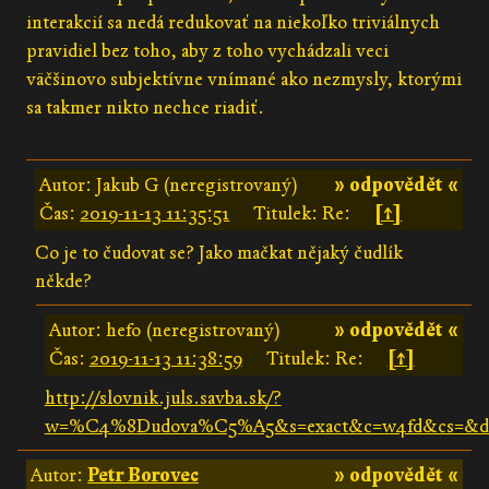
interakcií sa nedá redukovať na niekoľko triviálnych
pravidiel bez toho, aby z toho vychádzali veci
väčšinovo subjektívne vnímané ako nezmysly, ktorými
sa takmer nikto nechce riadiť.
Autor: Jakub G (neregistrovaný)
» odpovědět «
Čas:
2019-11-13 11:35:51
Titulek: Re:
[↑]
Co je to čudovat se? Jako mačkat nějaký čudlík
někde?
Autor: hefo (neregistrovaný)
» odpovědět «
Čas:
2019-11-13 11:38:59
Titulek: Re:
[↑]
http://slovnik.juls.savba.sk/?
w=%C4%8Dudova%C5%A5&s=exact&c=w4fd&cs=&d
Autor:
Petr Borovec
» odpovědět «