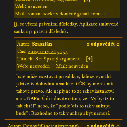
Web: neuveden
Mail: roman.hocke v doméně gmail.com
Jj, se všemi právními důsledky. Aplikace smluvené
sankce je právní důsledek.
Autor:
Szaszián
» odpovědět «
Čas:
2019-11-14 21:51:57
Titulek: Re: Špatný argument
[↑]
Web: neuveden
Mail: neuveden
Jistě může existovat jurisdikce, kde se vymáhá
jakákoliv dohodnutá sankce; i ČR by mohla mít
takové právo. Ale neplyne to ze sebevlastnictví
ani z NAPu. Čili mluvíte o tom, že "Vy byste to
tak chtěl" nebo, že "podle Vás to tak v ankapu
bude". Rozhodně to tak v ankapu být nemusí.
Autor: Odpověď (neregistrovaný)
» odpovědět «