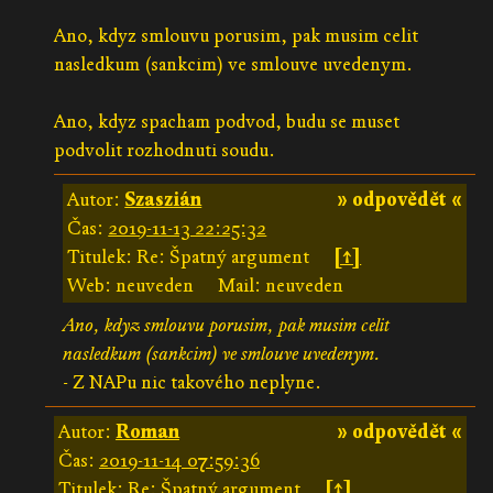
Ano, kdyz smlouvu porusim, pak musim celit
nasledkum (sankcim) ve smlouve uvedenym.
Ano, kdyz spacham podvod, budu se muset
podvolit rozhodnuti soudu.
Autor:
Szaszián
» odpovědět «
Čas:
2019-11-13 22:25:32
Titulek: Re: Špatný argument
[↑]
Web: neuveden
Mail: neuveden
Ano, kdyz smlouvu porusim, pak musim celit
nasledkum (sankcim) ve smlouve uvedenym.
- Z NAPu nic takového neplyne.
Autor:
Roman
» odpovědět «
Čas:
2019-11-14 07:59:36
Titulek: Re: Špatný argument
[↑]