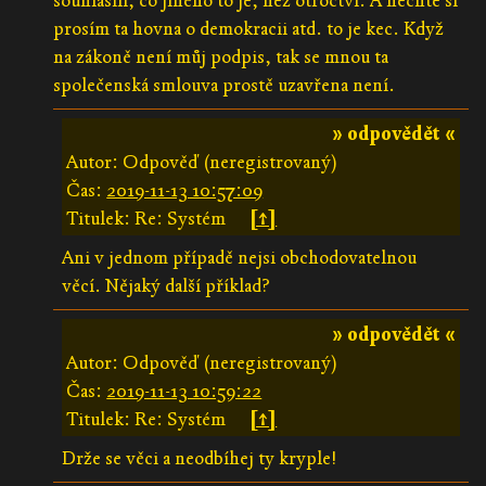
souhlasili, co jiného to je, než otroctví. A nechte si
prosím ta hovna o demokracii atd. to je kec. Když
na zákoně není můj podpis, tak se mnou ta
společenská smlouva prostě uzavřena není.
» odpovědět «
Autor: Odpověď (neregistrovaný)
Čas:
2019-11-13 10:57:09
Titulek: Re: Systém
[↑]
Ani v jednom případě nejsi obchodovatelnou
věcí. Nějaký další příklad?
» odpovědět «
Autor: Odpověď (neregistrovaný)
Čas:
2019-11-13 10:59:22
Titulek: Re: Systém
[↑]
Drže se věci a neodbíhej ty kryple!