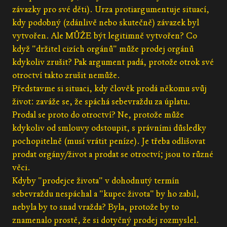
závazky pro své děti). Urza protiargumentuje situací,
kdy podobný (zdánlivě nebo skutečně) závazek byl
vytvořen. Ale MŮŽE být legitimně vytvořen? Co
když "držitel cizích orgánů" může prodej orgánů
kdykoliv zrušit? Pak argument padá, protože otrok své
otroctví takto zrušit nemůže.
Představme si situaci, kdy člověk prodá někomu svůj
život: zaváže se, že spáchá sebevraždu za úplatu.
Prodal se proto do otroctví? Ne, protože může
kdykoliv od smlouvy odstoupit, s právními důsledky
pochopitelně (musí vrátit peníze). Je třeba odlišovat
prodat orgány/život a prodat se otroctví; jsou to různé
věci.
Kdyby "prodejce života" v dohodnutý termín
sebevraždu nespáchal a "kupec života" by ho zabil,
nebyla by to snad vražda? Byla, protože by to
znamenalo prostě, že si dotyčný prodej rozmyslel.