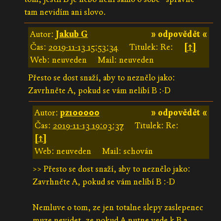
tam nevidím ani slovo.
Autor:
Jakub G
» odpovědět «
Čas:
2019-11-13 15:53:34
Titulek: Re:
[↑]
Web: neuveden
Mail: neuveden
Přesto se dost snaží, aby to neznělo jako:
Zavrhněte A, pokud se vám nelíbí B :-D
Autor:
pz100000
» odpovědět «
Čas:
2019-11-13 19:03:37
Titulek: Re:
[↑]
Web: neuveden
Mail: schován
>> Přesto se dost snaží, aby to neznělo jako:
Zavrhněte A, pokud se vám nelíbí B :-D
Nemluve o tom, ze jen totalne slepy zaslepenec
muze nevidet, ze pokud A nutne vede k B a