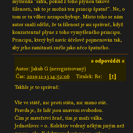
myšlenka "safra, pokud z toho plynou takové
šílenosti, tak to je možná ten princip špatně". Ne, o
tom se tu vůbec nezapochybuje. Místo toho se nám
autor snaží sdělit, že ta šílenost je asi správně, když
konzistentně plyne z toho vymyšleného principu.
Principu, který byl navíc účelově pojmenován tak,
aby jeho zamítnutí znělo jako něco špatného.
» odpovědět «
Autor: Jakub G (neregistrovaný)
Čas:
2019-11-13 14:52:06
Titulek: Re:
[↑]
Takhle je to správně:
Vše ve státě, nic proti státu, nic mimo stát.
Pravda je, že lidé jsou unaveni svobodou.
Čím je mateřství ženě, tím je muži válka.
Jednotlivec = 0. Kolektiv vedený někým jiným než