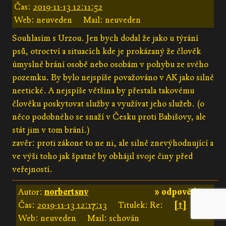
Čas:
2019-11-13 12:11:52
Web: neuveden
Mail: neuveden
Souhlasím s Urzou. Jen bych dodal že jako u týrání
psů, otroctví a situacích kde je prokázaný že člověk
úmyslně brání osobě nebo osobám v pohybu ze svého
pozemku. By bylo nejspíše považováno v AK jako silně
neetické. A nejspíše většina by přestala takovému
člověku poskytovat služby a využívat jeho služeb. (o
něco podobného se snaží v Česku proti Babišovy, ale
stát jim v tom brání.)
zavěr: proti zákone to ne ni, ale silně znevýhodnující a
ve výši toho jak špatně by obhájil svoje činy před
veřejností.
Autor:
norbertsnv
» odpovědět «
Čas:
2019-11-13 12:17:13
Titulek: Re:
[↑]
Web: neuveden
Mail: schován