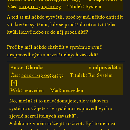
Čas:
2019-11-13 09:10:27
Titulek: Systém
A teď ať mi někdo vysvětlí, proč by měl někdo chtít žít
v takovém systému, kde se prodáš do otroctví třeba
kvůli lichvě nebo se do něj prodá dítě?
Proč by měl někdo chtít žít v systému zjevně
nespravedlivých a nezrušitelných závazků?
Autor:
Glande
» odpovědět «
Čas:
2019-11-13 09:34:53
Titulek: Re: Systém
[↑]
Web: neuveden
Mail: neuveden
No, možná si to neuvědomujete, ale v takovém
systému už žijete - "v systému nespravedlivých a
zjevně nezrušitelných závazků".
A dokonce v něm může jít i o život. Byť to nemusí