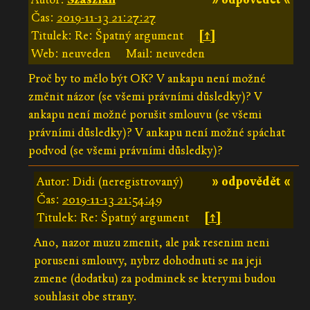
Čas:
2019-11-13 21:27:27
Titulek: Re: Špatný argument
[↑]
Web: neuveden
Mail: neuveden
Proč by to mělo být OK? V ankapu není možné
změnit názor (se všemi právními důsledky)? V
ankapu není možné porušit smlouvu (se všemi
právními důsledky)? V ankapu není možné spáchat
podvod (se všemi právními důsledky)?
Autor: Didi (neregistrovaný)
» odpovědět «
Čas:
2019-11-13 21:54:49
Titulek: Re: Špatný argument
[↑]
Ano, nazor muzu zmenit, ale pak resenim neni
poruseni smlouvy, nybrz dohodnuti se na jeji
zmene (dodatku) za podminek se kterymi budou
souhlasit obe strany.