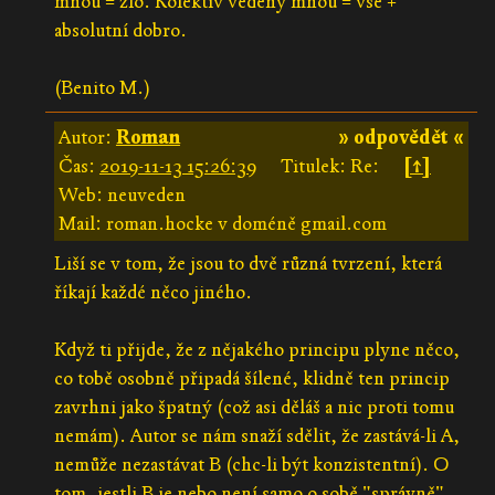
mnou = zlo. Kolektiv vedený mnou = vše +
absolutní dobro.
(Benito M.)
Autor:
Roman
» odpovědět «
Čas:
2019-11-13 15:26:39
Titulek: Re:
[↑]
Web: neuveden
Mail: roman.hocke v doméně gmail.com
Liší se v tom, že jsou to dvě různá tvrzení, která
říkají každé něco jiného.
Když ti přijde, že z nějakého principu plyne něco,
co tobě osobně připadá šílené, klidně ten princip
zavrhni jako špatný (což asi děláš a nic proti tomu
nemám). Autor se nám snaží sdělit, že zastává-li A,
nemůže nezastávat B (chc-li být konzistentní). O
tom, jestli B je nebo není samo o sobě "správně"