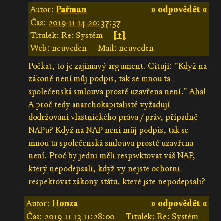
Autor:
Pařman
» odpovědět «
Čas:
2019-11-14 20:37:37
Titulek: Re: Systém
[↑]
Web: neuveden
Mail: neuveden
Počkat, to je zajímavý argument. Cituji: "Když na
zákoně není můj podpis, tak se mnou ta
společenská smlouva prostě uzavřena není." Aha!
A proč tedy anarchokapitalisté vyžadují
dodržování vlastnického práva / práv, případně
NAPu? Když na NAP není můj podpis, tak se
mnou ta společenská smlouva prostě uzavřena
není. Proč by jedni měli respwktovat váš NAP,
který nepodepsali, když vy nejste ochotni
respektovat zákony státu, které jste nepodepsali?
Autor:
Honza
» odpovědět «
Čas:
2019-11-13 11:28:00
Titulek: Re: Systém