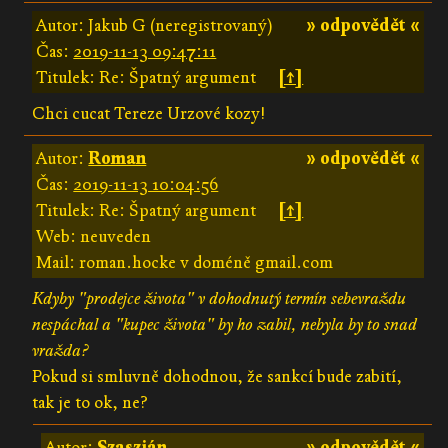
Autor: Jakub G (neregistrovaný)
» odpovědět «
Čas:
2019-11-13 09:47:11
Titulek: Re: Špatný argument
[↑]
Chci cucat Tereze Urzové kozy!
Autor:
Roman
» odpovědět «
Čas:
2019-11-13 10:04:56
Titulek: Re: Špatný argument
[↑]
Web: neuveden
Mail: roman.hocke v doméně gmail.com
Kdyby "prodejce života" v dohodnutý termín sebevraždu
nespáchal a "kupec života" by ho zabil, nebyla by to snad
vražda?
Pokud si smluvně dohodnou, že sankcí bude zabití,
tak je to ok, ne?
Autor:
Szaszián
» odpovědět «