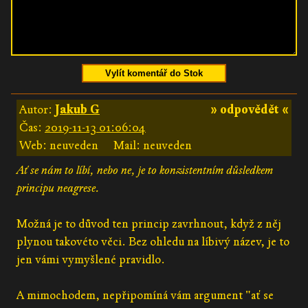
Vylít komentář do Stok
Autor:
Jakub G
» odpovědět «
Čas:
2019-11-13 01:06:04
Web: neuveden
Mail: neuveden
Ať se nám to líbí, nebo ne, je to konzistentním důsledkem
principu neagrese.
Možná je to důvod ten princip zavrhnout, když z něj
plynou takovéto věci. Bez ohledu na líbivý název, je to
jen vámi vymyšlené pravidlo.
A mimochodem, nepřipomíná vám argument "ať se