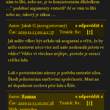
nám to líbí, nebo ne, je to konzistentním důsledkem
..." podobné argumenty etatistů? Ať se vám to líbí
nebo ne, takový je zákon ...
Autor: Jakub G (neregistrovaný)
» odpovědět «
Čas:
2019-11-13 09:42:37
Titulek: Re:
[↑]
Jak může vůbec být někdo tak arogantní a věřit, že by
mělo existovat něco více než naše neskonalá jistota ve
vůdce? Vůdce ví všechno nejlépe, protože je esencí
celého lidu.
Lidi s protistátními názory je potřeba zastrašit silou.
Škodí jednotnému směřování společnosti. Musí na
ně dopadnout ocelová pěst lidu a Říše.
Autor:
Roman
» odpovědět «
Čas:
2019-11-13 10:00:38
Titulek: Re:
[↑]
Web: neuveden