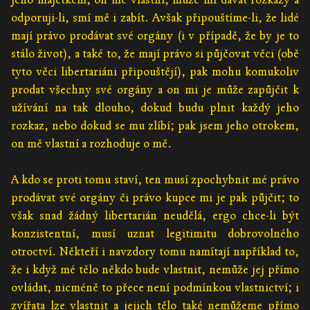
odporuji-li, smí mě i zabít. Avšak připouštíme-li, že lidé
mají právo prodávat své orgány (i v případě, že by je to
stálo život), a také to, že mají právo si půjčovat věci (obě
tyto věci libertariáni připouštějí), pak mohu komukoliv
prodat všechny své orgány a on mi je může zapůjčit k
užívání na tak dlouho, dokud budu plnit každý jeho
rozkaz, nebo dokud se mu zlíbí; pak jsem jeho otrokem,
on mě vlastní a rozhoduje o mě.
A kdo se proti tomu staví, ten musí zpochybnit mé právo
prodávat své orgány či právo kupce mi je pak půjčit; to
však snad žádný libertarián neudělá, ergo chce-li být
konzistentní, musí uznat legitimitu dobrovolného
otroctví. Někteří i navzdory tomu namítají například to,
že i když mé tělo někdo bude vlastnit, nemůže jej přímo
ovládat, nicméně to přece není podmínkou vlastnictví; i
zvířata lze vlastnit a jejich tělo také nemůžeme přímo