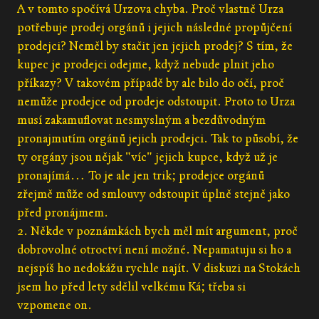
A v tomto spočívá Urzova chyba. Proč vlastně Urza
potřebuje prodej orgánů i jejich následné propůjčení
prodejci? Neměl by stačit jen jejich prodej? S tím, že
kupec je prodejci odejme, když nebude plnit jeho
příkazy? V takovém případě by ale bilo do očí, proč
nemůže prodejce od prodeje odstoupit. Proto to Urza
musí zakamuflovat nesmyslným a bezdůvodným
pronajmutím orgánů jejich prodejci. Tak to působí, že
ty orgány jsou nějak "víc" jejich kupce, když už je
pronajímá… To je ale jen trik; prodejce orgánů
zřejmě může od smlouvy odstoupit úplně stejně jako
před pronájmem.
2. Někde v poznámkách bych měl mít argument, proč
dobrovolné otroctví není možné. Nepamatuju si ho a
nejspíš ho nedokážu rychle najít. V diskuzi na Stokách
jsem ho před lety sdělil velkému Ká; třeba si
vzpomene on.