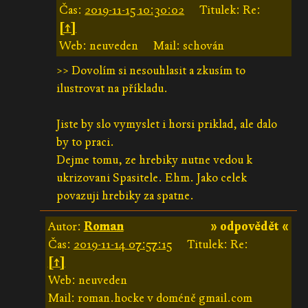
Čas:
2019-11-15 10:30:02
Titulek: Re:
[↑]
Web: neuveden
Mail: schován
>> Dovolím si nesouhlasit a zkusím to
ilustrovat na příkladu.
Jiste by slo vymyslet i horsi priklad, ale dalo
by to praci.
Dejme tomu, ze hrebiky nutne vedou k
ukrizovani Spasitele. Ehm. Jako celek
povazuji hrebiky za spatne.
Autor:
Roman
» odpovědět «
Čas:
2019-11-14 07:57:15
Titulek: Re:
[↑]
Web: neuveden
Mail: roman.hocke v doméně gmail.com