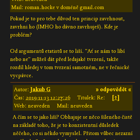
Mail: roman.hocke v doméně gmail.com
Pokud je to pro tebe důvod ten princip zavrhnout,
zavrhni ho (IMHO ho dávno zavrhuješ). Kde je
problém?
Od argumentů etatistů se to liší. "Ať se nám to líbí
nebo ne" můžeš dát před ledajaké tvrzení, takže
rozdíl hledej v tom tvrzení samotném, ne v řečnické
vycpávce.
Autor:
Jakub G
» odpovědět «
Čas:
2019-11-13 12:27:26
Titulek: Re:
[↑]
Web: neuveden
Mail: neuveden
A čím se to jako liší? Obhajuje se něco šíleného čistě
na základě toho, že je to konzistentní důsledek
něčeho, co si někdo vymyslel. Přitom vůbec nezazní