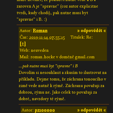
zaroven A je "spravne" (coz autor explicitne
tvrdi, kudy chodi), pak nutne musi byt
"spravne" i B. :)
Autor:
Roman
» odpovědět «
Čas:
2019-11-14 07:55:15
Titulek: Re:
[↑]
Web: neuveden
Mail: roman.hocke v doméně gmail.com
...pak nutne musi byt "spravne" i B
Dovolím si nesouhlasit a zkusím to ilustrovat na
příkladu. Dejme tomu, že záchrana tonoucího v
zimě vede nutně k rýmě. Záchranu považuji za
dobrou, rýmu ne. Jako celek to považuji za
dobré, navzdory té rýmě.
Autor:
pz100000
» odpovědět «