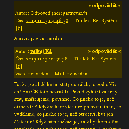
» odpovědět «
Autor: Odpověď (neregistrovaný)
Čas:
2019-11-13 09:46:38
Titulek: Re: Systém
[↑]
A navíc jste čuramedán!
Autor:
velkej Ká
» odpovědět «
Čas:
2019-11-13 10:36:38
Titulek: Re: Systém
[↑]
Web: neuveden
Mail: neuveden
To, že jsou lidé hnáni státy do válek, je podle Vás
co? Ani ČR toto nezrušila. Pokud vyhlásí válečný
stav, mašírujeme, povinně. Co jiného to je, než
otroctví? A když si bere více než polovinu toho, co
vyděláme, co jiného to je, než otroctví, byť jen
částečné? Když nám rozkazuje, aniž bychom s tím