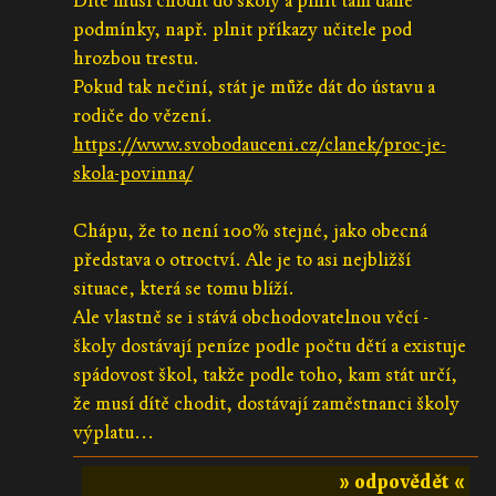
Dítě musí chodit do školy a plnit tam dané
podmínky, např. plnit příkazy učitele pod
hrozbou trestu.
Pokud tak nečiní, stát je může dát do ústavu a
rodiče do vězení.
https://www.svobodauceni.cz/clanek/proc-je-
skola-povinna/
Chápu, že to není 100% stejné, jako obecná
představa o otroctví. Ale je to asi nejbližší
situace, která se tomu blíží.
Ale vlastně se i stává obchodovatelnou věcí -
školy dostávají peníze podle počtu dětí a existuje
spádovost škol, takže podle toho, kam stát určí,
že musí dítě chodit, dostávají zaměstnanci školy
výplatu...
» odpovědět «