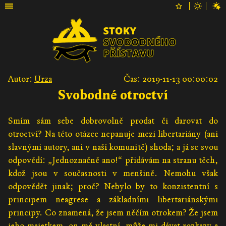
Autor:
Urza
Čas: 2019-11-13 00:00:02
Svobodné otroctví
Smím sám sebe dobrovolně prodat či darovat do
otroctví? Na této otázce nepanuje mezi libertariány (ani
slavnými autory, ani v naší komunitě) shoda; a já se svou
odpovědí: „Jednoznačně ano!“ přidávám na stranu těch,
kdož jsou v současnosti v menšině. Nemohu však
odpovědět jinak; proč? Nebylo by to konzistentní s
principem neagrese a základními libertariánskými
principy. Co znamená, že jsem něčím otrokem? Že jsem
jeho majetkem, on mě vlastní, může mi dávat rozkazy a