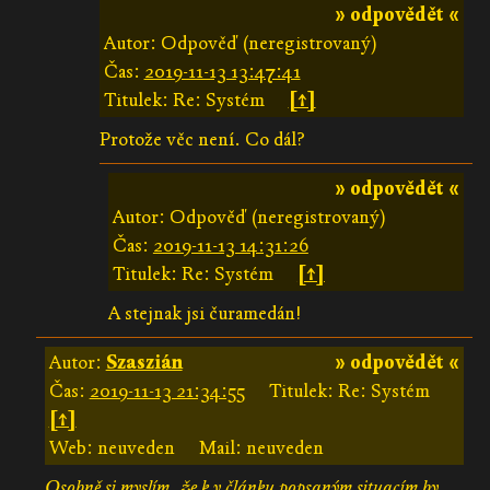
» odpovědět «
Autor: Odpověď (neregistrovaný)
Čas:
2019-11-13 13:47:41
Titulek: Re: Systém
[↑]
Protože věc není. Co dál?
» odpovědět «
Autor: Odpověď (neregistrovaný)
Čas:
2019-11-13 14:31:26
Titulek: Re: Systém
[↑]
A stejnak jsi čuramedán!
Autor:
Szaszián
» odpovědět «
Čas:
2019-11-13 21:34:55
Titulek: Re: Systém
[↑]
Web: neuveden
Mail: neuveden
Osobně si myslím, že k v článku popsaným situacím by