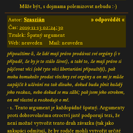
Může být, s dojmama polemizovat nebudu :-)
Autor:
Szaszián
» odpovědět «
Čas:
2019-11-13 02:24:30
Titulek: Špatný argument
Web: neuveden
Mail: neuveden
připouštíme-li, že lidé mají právo prodávat své orgány (i v
případě, že by je to stálo život), a také to, že mají právo si
půjčovat věci (obě tyto věci libertariáni připouštějí), pak
mohu komukoliv prodat všechny své orgány a on mi je může
zapůjčit k užívání na tak dlouho, dokud budu plnit každý
jeho rozkaz, nebo dokud se mu zlíbí; pak jsem jeho otrokem,
on mě vlastní a rozhoduje o mě.
- 1. Tento argument je každopádně špatný. Argumenty
proti dobrovolnému otroctví jistě podporují tezi, že
není možné vytvořit tento druh závazku (tak jako
ankapáci odmítají, že by rodiče mohli vytvořit určité