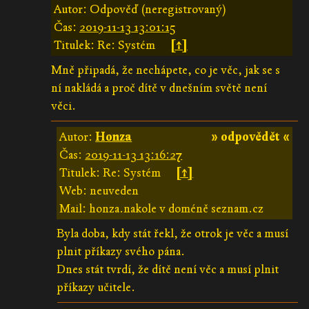
Autor: Odpověď (neregistrovaný)
Čas:
2019-11-13 13:01:15
Titulek: Re: Systém
[↑]
Mně připadá, že nechápete, co je věc, jak se s
ní nakládá a proč dítě v dnešním světě není
věci.
Autor:
Honza
» odpovědět «
Čas:
2019-11-13 13:16:27
Titulek: Re: Systém
[↑]
Web: neuveden
Mail: honza.nakole v doméně seznam.cz
Byla doba, kdy stát řekl, že otrok je věc a musí
plnit příkazy svého pána.
Dnes stát tvrdí, že dítě není věc a musí plnit
příkazy učitele.