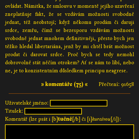
ovládat. Námitka, že smlouvu v momentě jejího uzavření
zneplatňuje fakt, že se vzdávám možnosti svobodně
jednat, též neobstojí; když někomu prodám či daruji
srdce, zemřu, čímž se bezesporu vzdávám možnosti
svobodně jednat mnohem definitivněji, přesto bych jen
těžko hledal libertariána, jenž by mi chtěl brát možnost
prodat či darovat srdce. Proč bych se tedy nemohl
dobrovolně stát něčím otrokem? Ať se nám to líbí, nebo
ne, je to konzistentním důsledkem principu neagrese.
» komentáře (75) «
Přečtení: 91658
Uživatelské jméno:
Titulek:
Komentář (lze psát i [b]
tučně
[/b] či [i]
kurzívou
[/i]):