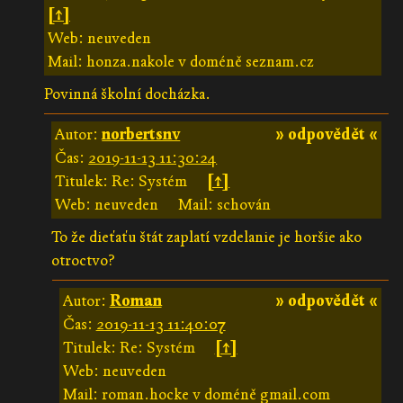
[↑]
Web: neuveden
Mail: honza.nakole v doméně seznam.cz
Povinná školní docházka.
Autor:
norbertsnv
» odpovědět «
Čas:
2019-11-13 11:30:24
Titulek: Re: Systém
[↑]
Web: neuveden
Mail: schován
To že dieťaťu štát zaplatí vzdelanie je horšie ako
otroctvo?
Autor:
Roman
» odpovědět «
Čas:
2019-11-13 11:40:07
Titulek: Re: Systém
[↑]
Web: neuveden
Mail: roman.hocke v doméně gmail.com