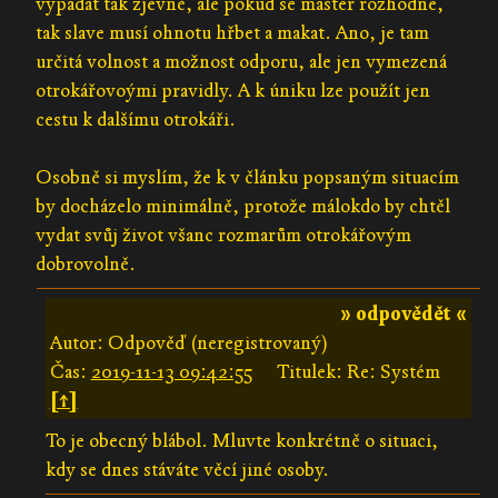
vypadat tak zjevně, ale pokud se master rozhodne,
tak slave musí ohnotu hřbet a makat. Ano, je tam
určitá volnost a možnost odporu, ale jen vymezená
otrokářovoými pravidly. A k úniku lze použít jen
cestu k dalšímu otrokáři.
Osobně si myslím, že k v článku popsaným situacím
by docházelo minimálně, protože málokdo by chtěl
vydat svůj život všanc rozmarům otrokářovým
dobrovolně.
» odpovědět «
Autor: Odpověď (neregistrovaný)
Čas:
2019-11-13 09:42:55
Titulek: Re: Systém
[↑]
To je obecný blábol. Mluvte konkrétně o situaci,
kdy se dnes stáváte věcí jiné osoby.