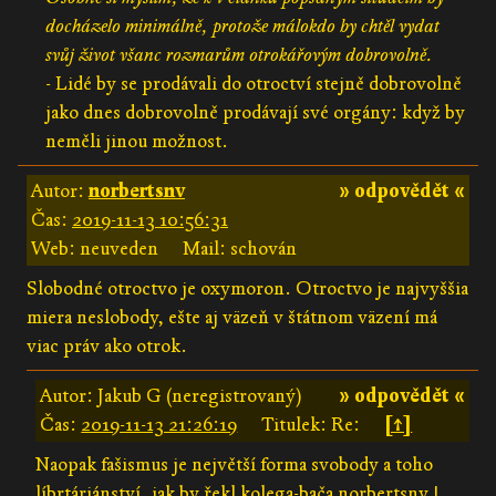
docházelo minimálně, protože málokdo by chtěl vydat
svůj život všanc rozmarům otrokářovým dobrovolně.
- Lidé by se prodávali do otroctví stejně dobrovolně
jako dnes dobrovolně prodávají své orgány: když by
neměli jinou možnost.
Autor:
norbertsnv
» odpovědět «
Čas:
2019-11-13 10:56:31
Web: neuveden
Mail: schován
Slobodné otroctvo je oxymoron. Otroctvo je najvyššia
miera neslobody, ešte aj väzeň v štátnom väzení má
viac práv ako otrok.
Autor: Jakub G (neregistrovaný)
» odpovědět «
Čas:
2019-11-13 21:26:19
Titulek: Re:
[↑]
Naopak fašismus je největší forma svobody a toho
líbrtárjánství, jak by řekl kolega-bača norbertsnv !