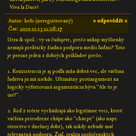
Viva la Duce!
Autor: hefo (neregistrovaný)
» odpovědět «
Čas:
2019-11-13 11:08:17
Urza & spol.: vy sa čudujete, prečo ankap myšlienky
nemajú prekticky žiadnu podporu medzi ľuďmi? Toto
je presne jeden z dobrých príkladov prečo.
1. Konzistencia je aj podľa mňa dobrá vec, ale väčšina
ľudstva ju má niekde. Ultimátny protiargument na
logicky vyfutrovanú argumentáciu býva "Ale to je
iné!".
2. Keď z teórie vychádzajú ako legitímne veci, ktoré
väčšina prirodzene chápe ako "chucpe" (ako napr.
otroctvo v dnešnej dobe), tak nikdy nebude mať
relevantnú podporu. Žiaľ, realita spoločenských