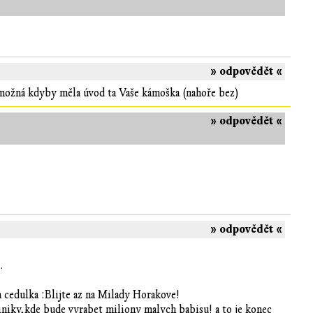
» odpovědět «
.možná kdyby měla úvod ta Vaše kámoška (nahoře bez)
» odpovědět «
» odpovědět «
.
 cedulka :Blijte az na Milady Horakove!
liniky,kde bude vyrabet miliony malych babisu! a to je konec