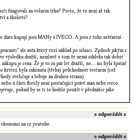
asiči fungovali na volném trhu? Proto, že to není až tak
ví a školství?
a co dnes kupují jsou MANy a IVECO. A jsou z toho nešťastní -
racanti" ale auta který vozí náklad po silnici. Způsob jakým s
uto ve výsledku dražší, nemluvě o tom že nemá zdaleka tak dobré
nákupu je cena. Že je to za pár let dražší, no... asi byla špatně
do krtérií byla zahrnuta (třeba) průchodnost terénem (což
hody zveličuje a lobuje na druhou stranu).
nebo u části flotily není postačující právě man nebo iveco.
ojevuje, pokud by se ti to hodilo použít v přednášce jako
» odpovědět «
 ekonomii na cz youtube.
» odpovědět «