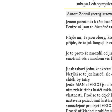
ankapu.Leda vymyslet,
Autor: Zdenál (neregistrov
Jenom poznámka k těm hasičům
Peníze už jsou to částečně t
Přijde mi, že jsou obory, kt
přijde, že to jak fungují je
Je to proto že narozdíl od j
emotivní věc a mnohem víc li
Jinak taková jedna konkrétn
Netýká se to jen hasičů, ale
chtěli by tatry.
Jenže MAN a IVECO jsou levn
ním zvlášť třeba hasiči nakl
vlastnosti. Proč se to děje? 
nastavena požadovaná kritéri
samozřejmě prodejci IVECO na
Prostě příkladnej problém ja