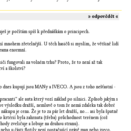
» odpovědět «
ňuješ je počítám spíš k přednáškám o principech.
ní mnohem zřetelnější. U těch hasičů si myslím, že většině lidí
borama enormní.
siči fungovali na volném trhu? Proto, že to není až tak
ví a školství?
a co dnes kupují jsou MANy a IVECO. A jsou z toho nešťastní -
acanti" ale auta který vozí náklad po silnici. Způsob jakým s
to ve výsledku dražší, nemluvě o tom že nemá zdaleka tak dobré
nákupu je cena. Že je to za pár let dražší, no... asi byla špatně
do krtérií byla zahrnuta (třeba) průchodnost terénem (což
hody zveličuje a lobuje na druhou stranu).
ebo u části flotily není postačující právě man nebo iveco.