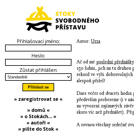
Přihlašovací jméno:
Autor:
Urza
Heslo:
Ač od mé
poslední přednášky
150 lidmi, jich na tu druhou 
Zůstat přihlášen:
rekord ve výši dobrovolných 
alespoň přišel!
Dnes večer od dvaceti hodin 
» zaregistrovat se «
především probereme (i v násle
na vyvození zajímavých závě
» domů «
skoro víc než přednášet). Při
» o Stokách… «
» autoři «
A rovnou všechny srdečně zvu 
» pište do Stok «