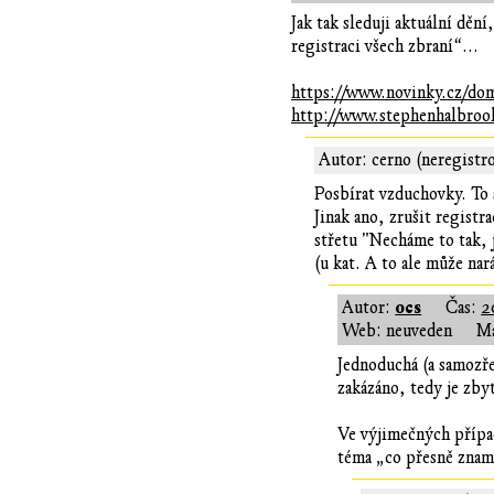
Jak tak sleduji aktuální děn
registraci všech zbraní“...
https://www.novinky.cz/dom
http://www.stephenhalbrook
Autor: cerno (neregistr
Posbírat vzduchovky. To 
Jinak ano, zrušit regist
střetu "Necháme to tak, j
(u kat. A to ale může nar
ocs
Autor:
Čas:
2
Web: neuveden
Ma
Jednoduchá (a samozře
zakázáno, tedy je zby
Ve výjimečných přípa
téma „co přesně znam