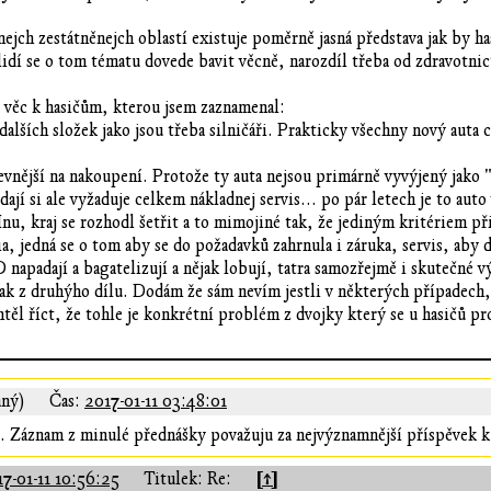
inejch zestátněnejch oblastí existuje poměrně jasná představa jak by h
idí se o tom tématu dovede bavit věcně, narozdíl třeba od zdravotnict
í věc k hasičům, kterou jsem zaznamenal:
 dalších složek jako jsou třeba silničáři. Prakticky všechny nový aut
ější na nakoupení. Protože ty auta nejsou primárně vyvýjený jako "p
ádají si ale vyžaduje celkem nákladnej servis... po pár letech je to a
Inu, kraj se rozhodl šetřit a to mimojiné tak, že jediným kritériem při 
a, jedná se o tom aby se do požadavků zahrnula i záruka, servis, aby 
apadají a bagatelizují a nějak lobují, tatra samozřejmě i skutečné vý
ak z druhýho dílu. Dodám že sám nevím jestli v některých případech, 
těl říct, že tohle je konkrétní problém z dvojky který se u hasičů pr
aný)
Čas:
2017-01-11 03:48:01
. Záznam z minulé přednášky považuju za nejvýznamnější příspěvek k
[↑]
7-01-11 10:56:25
Titulek: Re: