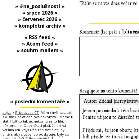
Těším se na vás dnes večer ve
» #ne_poslušnosti «
» srpen 2026 «
» červenec 2026 «
» kompletní archiv «
tučn
Komentář (lze psát i [b]
» RSS feed «
» Atom feed «
» souhrn mailem «
Reagujete na tento komentář:
» poslední komentáře «
Autor: Zdenál (neregistrov
Jenom poznámka k těm hasičů
Lojza
k
Privatizace ČT
: Mám chvíli cas, tak
zkusím udělat ďáblova advokáta... Máme tu
Peníze už jsou to částečně 
stát. Holt to tak je, někomu se to líbí,
někomu ne. Obecně asi platí, že drtivá
většina lidí, když už si ten stát platí, by
Přijde mi, že jsou obory, k
chtěla, aby sluzby, co poskytuje, byly co
lidí přijde, že to jak fungu
nejkvalitnější. Dále obecně
[…]