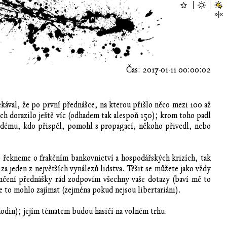
Čas: 2017-01-11 00:00:02
kával, že po první přednášce, na kterou přišlo něco mezi 100 až
jich dorazilo ještě víc (odhadem tak alespoň 150); krom toho padl
každému, kdo přispěl, pomohl s propagací, někoho přivedl, nebo
o řekneme o frakčním bankovnictví a hospodářských krizích, tak
za jeden z největších vynálezů lidstva. Těšit se můžete jako vždy
ončení přednášky rád zodpovím všechny vaše dotazy (baví mě to
e to mohlo zajímat (zejména pokud nejsou libertariáni).
 hodin); jejím tématem budou hasiči na volném trhu.