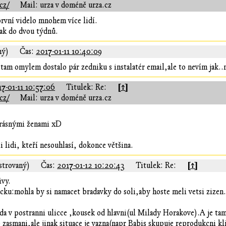
cz/
Mail: urza v doméně urza.cz
první videlo mnohem více lidí.
tak do dvou týdnů.
ný)
Čas:
2017-01-11 10:40:09
tam omylem dostalo pár zedniku s instalatér email,ale to nevím jak.
[↑]
7-01-11 10:57:06
Titulek: Re:
cz/
Mail: urza v doméně urza.cz
rásnými ženami xD
i lidi, kteří nesouhlasí, dokonce většina.
[↑]
strovaný)
Čas:
2017-01-12 10:20:43
Titulek: Re:
ivy.
ecku:mohla by si namacet bradavky do soli,aby hoste meli vetsi zizen.
da v postranni ulicce ,kousek od hlavni(ul Milady Horakove).A je tam
o zasmani,ale jinak situace je vazna(napr Babis skupuje reprodukcni k