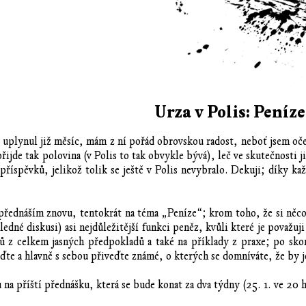
Urza v Polis: Peníze
uplynul již měsíc, mám z ní pořád obrovskou radost, neboť jsem oče
přijde tak polovina (v Polis to tak obvykle bývá), leč ve skutečnosti 
příspěvků, jelikož tolik se ještě v Polis nevybralo. Dekuji; díky 
přednáším znovu, tentokrát na téma „Peníze“; krom toho, že si něc
dné diskusi) asi nejdůležitější funkci peněz, kvůli které je považuji 
rů z celkem jasných předpokladů a také na příklady z praxe; po sk
jďte a hlavně s sebou přiveďte známé, o kterých se domníváte, že by j
na příští přednášku, která se bude konat za dva týdny (25. 1. ve 20