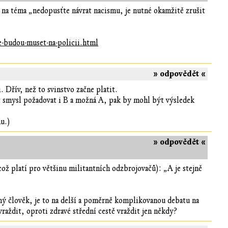
k na téma „nedopusťte návrat nacismu, je nutné okamžitě zrušit
e-budou-muset-na-policii.html
» odpovědět «
Dřív, než to svinstvo začne platit.
ít smysl požadovat i B a možná A, pak by mohl být výsledek
mu.)
» odpovědět «
ž platí pro většinu militantních odzbrojovačů): „A je stejně
ý člověk, je to na delší a poměrně komplikovanou debatu na
ždit, oproti zdravé střední cestě vraždit jen někdy?