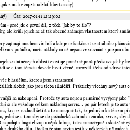
jak z nich v zapeti udelat libertariany)
aný)
Čas:
2017-01-11 12:29:02
 - proč jde o první díl, z těch "Jak by to šlo"?
aky, ale kvůli jejich ne až tak obecně známejm vlastnostem který zmi
erý zajímají mnohem víc lidí a kde je nefunkčnost centrálního plánová
 celkem v pořádku, navíc náklady na ně nejsou ve srovnání s jinejma o
inejch zestátněnejch oblastí existuje poměrně jasná představa jak by ha
dí se o tom tématu dovede bavit věcně, narozdíl třeba od zdravotnict
í věc k hasičům, kterou jsem zaznamenal:
 dalších složek jako jsou třeba silničáři. Prakticky všechny nový aut
ější na nakoupení. Protože ty auta nejsou primárně vyvýjený jako "pr
ádají si ale vyžaduje celkem nákladnej servis... po pár letech je to au
Inu, kraj se rozhodl šetřit a to mimojiné tak, že jediným kritériem při 
a, jedná se o tom aby se do požadavků zahrnula i záruka, servis, aby 
padají a bagatelizují a nějak lobují, tatra samozřejmě i skutečné vý
k z druhýho dílu. Dodám že sám nevím jestli v některých případech, n