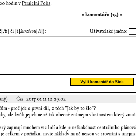
 20 hodin v
Paralelní Polis
.
» komentáře (15) «
ě
[/b] či [i]
kurzívou
[/i]):
Uživatelské jméno:
Vylít komentář do Stok
aný)
Čas:
2017-01-11 12:29:02
m - proč jde o první díl, z těch "Jak by to šlo"?
taky, ale kvůli jejich ne až tak obecně známejm vlastnostem který zmi
terý zajímají mnohem víc lidí a kde je nefunkčnost centrálního plánov
jí je celkem v pořádku, navíc náklady na ně nejsou ve srovnání s jinej