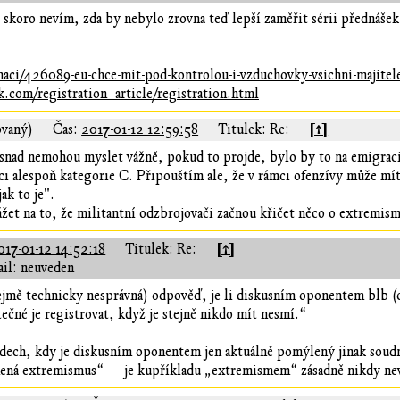
í, skoro nevím, zda by nebylo zrovna teď lepší zaměřit sérii přednáše
aci/426089-eu-chce-mit-pod-kontrolou-i-vzduchovky-vsichni-majitel
.com/registration_article/registration.html
[↑]
ovaný)
Čas:
2017-01-12 12:59:58
Titulek: Re:
snad nemohou myslet vážně, pokud to projde, bylo by to na emigraci. 
raci alespoň kategorie C. Připouštím ale, že v rámci ofenzívy může m
ak to je".
ážet na to, že militantní odzbrojovači začnou křičet něco o extremis
[↑]
017-01-12 14:52:18
Titulek: Re:
il: neuveden
jmě technicky nesprávná) odpověď, je-li diskusním oponentem blb (co
tečné je registrovat, když je stejně nikdo mít nesmí.“
dech, kdy je diskusním oponentem jen aktuálně pomýlený jinak soudn
ená extremismus“ — je kupříkladu „extremismem“ zásadně nikdy nevra