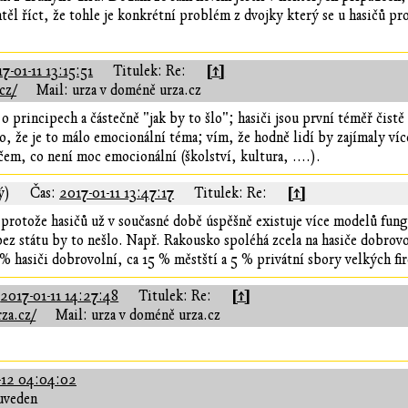
těl říct, že tohle je konkrétní problém z dvojky který se u hasičů pr
[↑]
7-01-11 13:15:51
Titulek: Re:
cz/
Mail: urza v doméně urza.cz
o principech a částečně "jak by to šlo"; hasiči jsou první téměř čistě 
, že je to málo emocionální téma; vím, že hodně lidí by zajímaly více
čem, co není moc emocionální (školství, kultura, ....).
[↑]
ý)
Čas:
2017-01-11 13:47:17
Titulek: Re:
protože hasičů už v současné době úspěšně existuje více modelů fung
bez státu by to nešlo. Např. Rakousko spoléhá zcela na hasiče dobrovo
 hasiči dobrovolní, ca 15 % městští a 5 % privátní sbory velkých fire
[↑]
:
2017-01-11 14:27:48
Titulek: Re:
za.cz/
Mail: urza v doméně urza.cz
-12 04:04:02
uveden