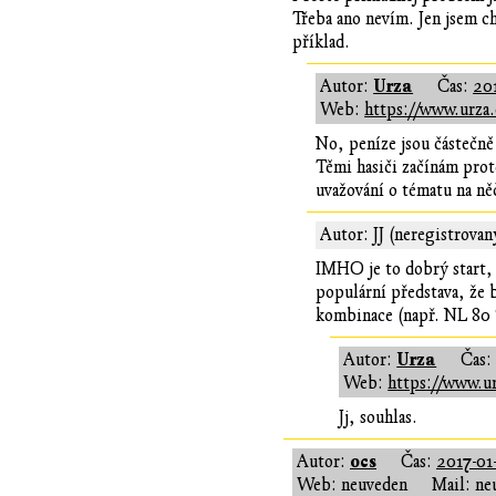
Třeba ano nevím. Jen jsem ch
příklad.
Urza
Autor:
Čas:
201
Web:
https://www.urza.
No, peníze jsou částečně 
Těmi hasiči začínám proto
uvažování o tématu na ně
Autor: JJ (neregistrovan
IMHO je to dobrý start, 
populární představa, že 
kombinace (např. NL 80 %
Urza
Autor:
Čas
Web:
https://www.ur
Jj, souhlas.
ocs
Autor:
Čas:
2017-01
Web: neuveden
Mail: ne