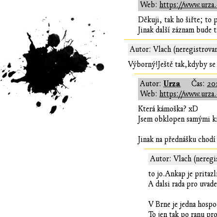
Web:
https://www.urza.
Děkuji, tak ho šiřte; to 
Jinak další záznam bude 
Autor: Vlach (neregistrova
Výborný!Ještě tak,kdyby se 
Urza
Autor:
Čas:
201
Web:
https://www.urza.
Která kámoška? xD
Jsem obklopen samými k
Jinak na přednášku chodí 
Autor: Vlach (neregi
to jo.Ankap je pritazl
A dalsi rada pro uvad
V Brne je jedna hospo
To jen tak po ranu pr