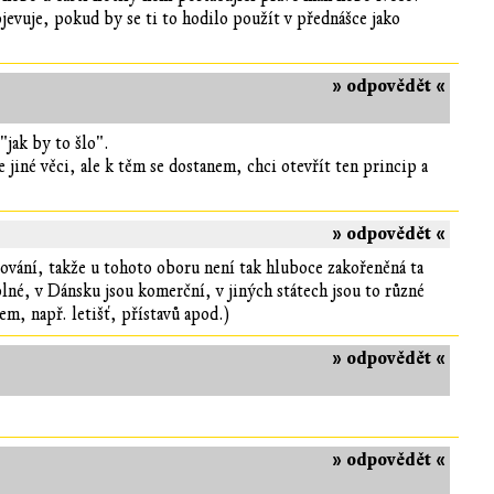
ojevuje, pokud by se ti to hodilo použít v přednášce jako
» odpovědět «
"jak by to šlo".
 jiné věci, ale k těm se dostanem, chci otevřít ten princip a
» odpovědět «
ování, takže u tohoto oboru není tak hluboce zakořeněná ta
lné, v Dánsku jsou komerční, v jiných státech jsou to různé
m, např. letišť, přístavů apod.)
» odpovědět «
» odpovědět «