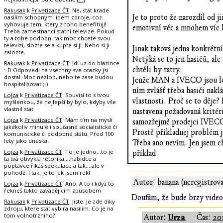
Rakusak
k
Privatizace ČT
: Ne, stat krade
Je to proto že narozdíl od j
nasilim schopnym lidem zdroje, coz
vyhovuje tem, ktery z toho benefituji!
emotivní věc a mnohem víc l
Treba zamestnanci statni televize. Pokud
ty a tobe podobni tak moc chcete svou
televizi, slozte se a kupte si ji. Nebo si ji
Jinak taková jedna konkrétn
zalozte.
Netýká se to jen hasičů, ale
Rakusak
k
Privatizace ČT
: Jdi uz do blazince
chtěli by tatry.
:-D Odpovedi na vsechny sve otazky jsi
dostal. Moc nezlob, nebo te zase budou
Jenže MAN a IVECO jsou levn
hospitalisovat ;-)
ním zvlášť třeba hasiči nakl
Lojza
k
Privatizace ČT
: Souvisí to s tvou
vlastnosti. Proč se to děje? 
myšlenkou, že nejlepší by bylo, kdyby vše
vlastnil stat
nastavena požadovaná kritéri
Lojza
k
Privatizace ČT
: Mám tím na mysli
samozřejmě prodejci IVECO n
jakékoliv minulé i současné socialistické či
Prostě příkladnej problém j
komunistické či podobné státu. Před 100
lety jako dneska.
Třeba ano nevím. Jen jsem ch
Lojza
k
Privatizace ČT
: To je jedno...to je
příklad.
ta tvá obvyklá rétorika....nabídce a
poptávce říkáš spekulace a tak....ale v
pohodě. I tak, je to jak jsem rekl
Autor: banana (neregistrov
Lojza
k
Privatizace ČT
: Ano. A to i když to
řekneš takto zavádějícím zpusobem
Doufám, že bude brzy video
Rakusak
k
Privatizace ČT
: Jiste. Je zde diky
zdroju, ktere stat vybira nasilim. Co je na
tom volnotrzniho?
Urza
Autor:
Čas:
201