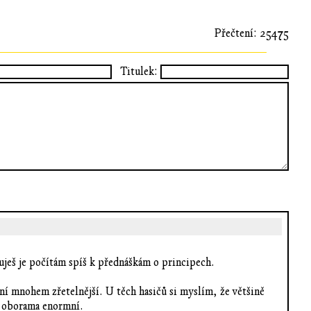
Přečtení: 25475
Titulek:
ňuješ je počítám spíš k přednáškám o principech.
ání mnohem zřetelnější. U těch hasičů si myslím, že většině
ma oborama enormní.