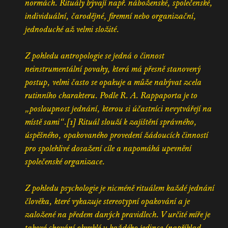
normách. Rituály bývají např. náboženské, společenské,
individuální, čarodějné, firemní nebo organizační,
jednoduché až velmi složité.
Z pohledu antropologie se jedná o činnost
neinstrumentální povahy, která má přesně stanovený
postup, velmi často se opakuje a může nabývat zcela
rutinního charakteru. Podle R. A. Rappaporta je to
„posloupnost jednání, kterou si účastníci nevytvářejí na
místě sami“.[1] Rituál slouží k zajištění správného,
úspěšného, opakovaného provedení žádoucích činností
pro spolehlivé dosažení cíle a napomáhá upevnění
společenské organizace.
Z pohledu psychologie je nicméně rituálem každé jednání
člověka, které vykazuje stereotypní opakování a je
založené na předem daných pravidlech. V určité míře je
takové chování obvyklé u každého jedince (například