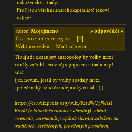
náboženské rituály.
Proč jsou všichni anarchokapitalisté takové
oslice?
Autor:
Mojejmeno
» odpovědět «
Čas:
2021-10-12 10:05:22
[↑]
Web: neuveden
Mail: schován
Tipuju že nezaujatý antropolog by volby mezi
rituály zařadil - srovněj s popisem rituálu např.
zde:
(jen nevím, jestli by volby spadaly mezi
společenský nebo čarodějnický rituál :-) )
https://cs.wikipedia.org/wiki/Ritu%C3%A1l
Rituál (z latinského ritualis = obřadný), obřad,
ceremonie, ceremoniál je způsob chování založený na
tradičních, osvědčených, prověřených pravidlech,