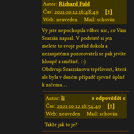
Autor:
Richard Fuld
Čas:
2021-10-12 16:48:49
[↑]
Web: neuveden
Mail: schován
Vy jste nepochopila vůbec nic, co Vám
Ssazián napsal. V podstatě si jen
melete to svoje pořád dokola a
nezaujatému pozorovateli se pak jevíte
hloupě a směšně. :-)
Obdivuji Szasziánovu trpělivost, která
ale byla v daném případě zjevně úplně
k ničemu...
Autor:
li
» odpovědět «
Čas:
2021-10-12 16:54:49
[↑]
Web: neuveden
Mail: schován
Takže jak to je?