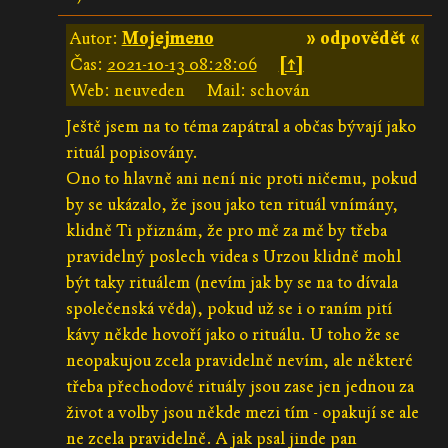
Autor:
Mojejmeno
» odpovědět «
Čas:
2021-10-13 08:28:06
[↑]
Web: neuveden
Mail: schován
Ještě jsem na to téma zapátral a občas bývají jako
rituál popisovány.
Ono to hlavně ani není nic proti ničemu, pokud
by se ukázalo, že jsou jako ten rituál vnímány,
klidně Ti přiznám, že pro mě za mě by třeba
pravidelný poslech videa s Urzou klidně mohl
být taky rituálem (nevím jak by se na to dívala
společenská věda), pokud už se i o raním pití
kávy někde hovoří jako o rituálu. U toho že se
neopakujou zcela pravidelně nevím, ale některé
třeba přechodové rituály jsou zase jen jednou za
život a volby jsou někde mezi tím - opakují se ale
ne zcela pravidelně. A jak psal jinde pan