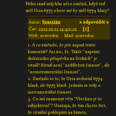
Nebo snad můj hlas něco změnil, když teď
měl Urza 6775 a beze mě by měl 6774 hlasy?
Autor:
Szaszián
» odpovědět «
Čas:
2021-10-12 14:49:20
[↑]
Web: neuveden
Mail: neuveden
1. A co změnilo, že jste napsal tento
komentář? Asi nic, že. Takže "napsání
diskuzního příspěvku na Stokách" je
rituál? Rituál není "nedůležitá činnost", ale
"neinstrumentální činnost".
2. Změnilo to to, že Urza nedostal 6774
hlasů, ale 6775 hlasů. Jednalo se tedy o
instrumentální činnost.
3. Co má znamenat věta "Všechno je to
subjektivní"? Usuzuju, že tím chcete říct,
že rituální poklepání na kámen,