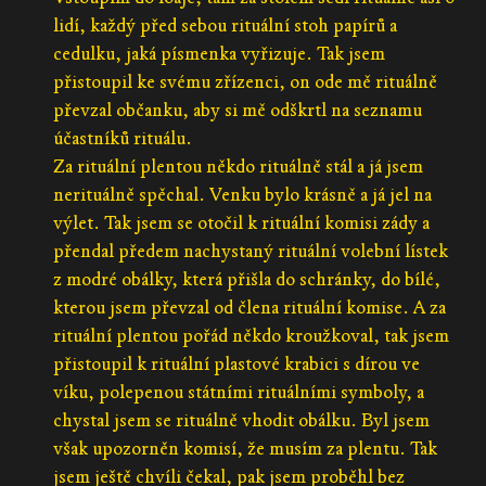
lidí, každý před sebou rituální stoh papírů a
cedulku, jaká písmenka vyřizuje. Tak jsem
přistoupil ke svému zřízenci, on ode mě rituálně
převzal občanku, aby si mě odškrtl na seznamu
účastníků rituálu.
Za rituální plentou někdo rituálně stál a já jsem
nerituálně spěchal. Venku bylo krásně a já jel na
výlet. Tak jsem se otočil k rituální komisi zády a
přendal předem nachystaný rituální volební lístek
z modré obálky, která přišla do schránky, do bílé,
kterou jsem převzal od člena rituální komise. A za
rituální plentou pořád někdo kroužkoval, tak jsem
přistoupil k rituální plastové krabici s dírou ve
víku, polepenou státními rituálními symboly, a
chystal jsem se rituálně vhodit obálku. Byl jsem
však upozorněn komisí, že musím za plentu. Tak
jsem ještě chvíli čekal, pak jsem proběhl bez