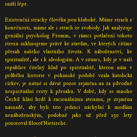
snáší lépe.
Existenční strachy člověka jsou hluboké. Máme strach z
konečnosti, máme ale i strach ze svobody. Jak analyzuje
geniální psycholog Fromm, v rámci potlačení tohoto
stresu inklinujeme právě ke stavům, ve kterých cítíme
přesah našeho vlastního života. K náboženství, ke
spiritualitě, ale i k ideologiím. A v situaci, kdy je v naší
republice čitelný hlad po spiritualitě, kterou nám v
průběhu historie v pohanské podobě vzala katolická
církev, je nutné si dávat pozor zejména na za původně
nespirituální cesty k přesahu. V době, kdy se mnoho
Čechů hlásí hrdě k racionálnímu ateismu, je zejména
nasnadě, aby byli tito jedinci náchylní k modlám
nenáboženským, podobně jako už před 150 lety
pozoroval filosof Nietszche.