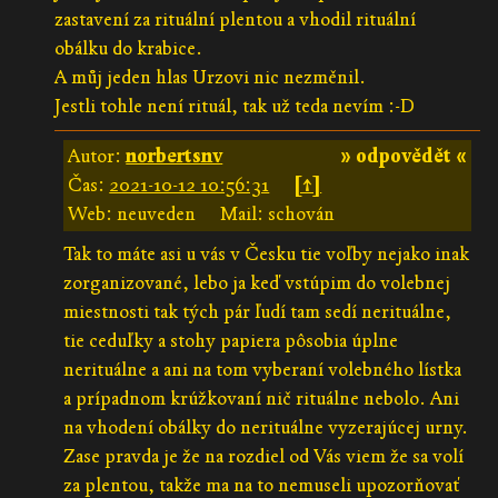
zastavení za rituální plentou a vhodil rituální
obálku do krabice.
A můj jeden hlas Urzovi nic nezměnil.
Jestli tohle není rituál, tak už teda nevím :-D
Autor:
norbertsnv
» odpovědět «
Čas:
2021-10-12 10:56:31
[↑]
Web: neuveden
Mail: schován
Tak to máte asi u vás v Česku tie voľby nejako inak
zorganizované, lebo ja keď vstúpim do volebnej
miestnosti tak tých pár ľudí tam sedí nerituálne,
tie ceduľky a stohy papiera pôsobia úplne
nerituálne a ani na tom vyberaní volebného lístka
a prípadnom krúžkovaní nič rituálne nebolo. Ani
na vhodení obálky do nerituálne vyzerajúcej urny.
Zase pravda je že na rozdiel od Vás viem že sa volí
za plentou, takže ma na to nemuseli upozorňovať