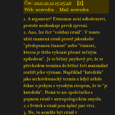
Čas:
2021-10-12 15:05:46
[↑]
Web: neuveden
Mail: neuveden
1. A argument? Etatismus není náboženství,
protože neobsahuje prvek zjevení.
2. Ano, lze říct "volební rituál". V tomto
užití znamená rituál prostě jakoukoliv
"předepsanou činnost" nebo "činnost,
kterou je třeba vykonat přesně určitým
způsobem". Je to běžný jazykový jev, že se
přechodem termínu do běžné řeči maximálně
rozšíří jeho význam. Například "katedrála"
jako architektonický termín x když někdo
řekne o jeskyni s vysokým stropem, že to "je
katedrála". Nemá to nic společného s
pojmem rituál v antropologickém smyslu.
2.1 Svátek a rituál jsou úplně jiné věci.
3. Ne, to nemůže být rituál v