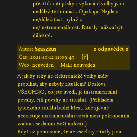
přestřihnutí pásky a vykonání volby jsou
nedůležité činnosti. Opakuju: Nejde o
ne/důležitost, nýbrž o
ne/instrumentálnost. Rituály můžou být
důležité.
Autor:
Szaszián
» odpovědět «
Čas:
2021-10-12 11:09:45
[↑]
Web: neuveden
Mail: neuveden
A jak by tedy ne-elektronické volby měly
probíhat, aby nebyly rituálem? Doslova
VŠECHNO, co jste uvedl, je instrumentální
povahy, čili povahy ne-rituální. (Příkladem
typického rituálu budiž křest, kde zjevně
neexistuje instrumentální vztah mezi pokropením
vodou a sesláním Boží milosti.)
Když už pomineme, že ne všechny rituály jsou