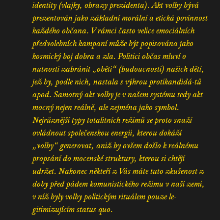
identity (vlajky, obrazy prezidenta). Akt volby bývá
prezentován jako základní morální a etická povinnost
každého občana. V rámci často velice emociálních
předvolebních kampaní může být popisována jako
kosmický boj dobra a zla. Politici občas mluví o
nutnosti zabránit „oběti“ (budoucnosti) našich dětí,
jež by, podle nich, nastala s výhrou protikandidá-tů
apod. Samotný akt volby je v našem systému tedy akt
mocný nejen reálně, ale zejména jako symbol.
Nejrůznější typy totalitních režimů se proto snaží
ovládnout společenskou energii, kterou dokáží
„volby“ generovat, aniž by ovšem došlo k reálnému
propsání do mocenské struktury, kterou si chtějí
udržet. Nakonec někteří z Vás máte tuto zkušenost z
doby před pádem komunistického režimu v naší zemi,
v níž byly volby politickým rituálem pouze le-
gitimizujícím status quo.