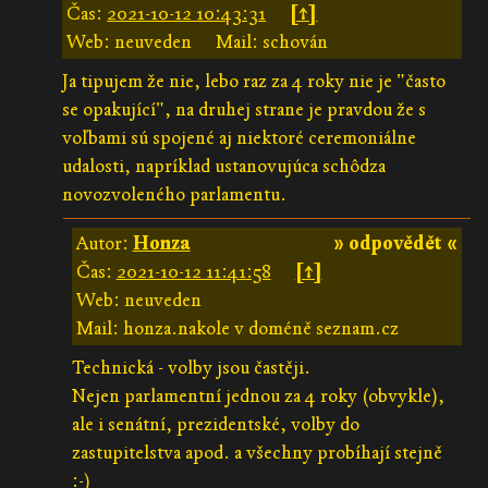
Čas:
2021-10-12 10:43:31
[↑]
Web: neuveden
Mail: schován
Ja tipujem že nie, lebo raz za 4 roky nie je "často
se opakující", na druhej strane je pravdou že s
voľbami sú spojené aj niektoré ceremoniálne
udalosti, napríklad ustanovujúca schôdza
novozvoleného parlamentu.
Autor:
Honza
» odpovědět «
Čas:
2021-10-12 11:41:58
[↑]
Web: neuveden
Mail: honza.nakole v doméně seznam.cz
Technická - volby jsou častěji.
Nejen parlamentní jednou za 4 roky (obvykle),
ale i senátní, prezidentské, volby do
zastupitelstva apod. a všechny probíhají stejně
:-)