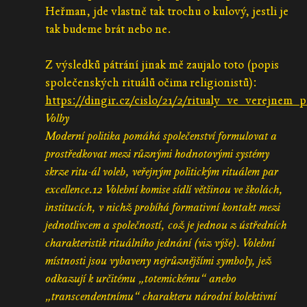
Heřman, jde vlastně tak trochu o kulový, jestli je
tak budeme brát nebo ne.
Z výsledků pátrání jinak mě zaujalo toto (popis
společenských rituálů očima religionistů):
https://dingir.cz/cislo/21/2/ritualy_ve_verejnem_p
Volby
Moderní politika pomáhá společenství formulovat a
prostředkovat mezi různými hodnotovými systémy
skrze ritu-ál voleb, veřejným politickým rituálem par
excellence.12 Volební komise sídlí většinou ve školách,
institucích, v nichž probíhá formativní kontakt mezi
jednotlivcem a společností, což je jednou z ústředních
charakteristik rituálního jednání (viz výše). Volební
místnosti jsou vybaveny nejrůznějšími symboly, jež
odkazují k určitému „totemickému“ anebo
„transcendentnímu“ charakteru národní kolektivní