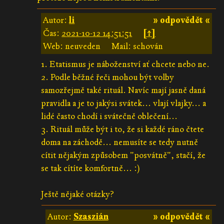
Autor:
li
» odpovědět «
Čas:
2021-10-12 14:51:51
[↑]
Web: neuveden
Mail: schován
1. Etatismus je náboženství ať chcete nebo ne.
2. Podle běžné řeči mohou být volby
samozřejmě také rituál. Navíc mají jasně daná
pravidla a je to jakýsi svátek... vlají vlajky... a
lidé často chodí i svátečně oblečení...
3. Rituál může být i to, že si každé ráno čtete
doma na záchodě... nemusíte se tedy nutně
cítit nějakým způsobem "posvátně", stačí, že
se tak cítíte komfortně... :)
Ještě nějaké otázky?
Autor:
Szaszián
» odpovědět «