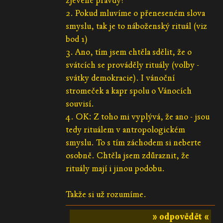
zjevené pravdy?
2. Pokud mluvíme o přeneseném slova
smyslu, tak je to náboženský rituál (viz
bod 1)
3. Ano, tím jsem chtěla sdělit, že o
svátcích se prováděly rituály (volby -
svátky demokracie). I vánoční
stromeček a kapr spolu o Vánocích
souvisí.
4. OK: Z toho mi vyplývá, že ano - jsou
tedy rituálem v antropologickém
smyslu. To s tím záchodem si neberte
osobně. Chtěla jsem zdůraznit, že
rituály mají i jinou podobu.
Takže si už rozumíme.
» odpovědět «