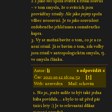
2.1 Jako
věci
spolu svátek a rituál souvisí
– v tom smyslu, že o svátcích jsou
prováděny rituály. Ale jako
pojmy
spolu
vůbec nesouvisí. Je to jako souvislost
ozdobeného jehličnanu a osmaženého
kapra.
3. Vy se možná bavíte o tom, co je a co
není rituál. Já se bavím o tom, zda volby
jsou rituál v antropologickém smyslu, tj.
ve smyslu článku.
Autor:
li
» odpovědět «
Čas:
2021-10-12 16:04:52
[↑]
Web: neuveden
Mail: schován
1. No jo, jenže může to být také jedna
bába povídala... a bylo to už před pár
tisíci lety :) Je to relevantní důkaz