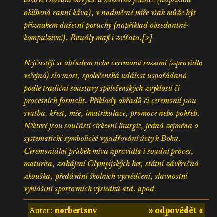
oblíbená ranní káva), v nadměrné míře však může být
příznakem duševní poruchy (například obsedantně-
kompulzivní). Rituály mají i zvířata.[2]
Nejčastěji se obřadem nebo ceremonií rozumí (zpravidla
veřejná) slavnost, společenská událost uspořádaná
podle tradiční soustavy společenských zvyklostí či
procesních formalit. Příklady obřadů či ceremonií jsou
svatba, křest, mše, imatrikulace, promoce nebo pohřeb.
Některé jsou součástí církevní liturgie, jedná zejména o
systematické symbolické vyjadřování úcty k Bohu.
Ceremoniální průběh mívá zpravidla i soudní proces,
maturita, zahájení Olympijských her, státní závěrečná
zkouška, předávání školních vysvědčení, slavnostní
vyhlášení sportovních výsledků atd. apod.
Autor:
norbertsnv
» odpovědět «