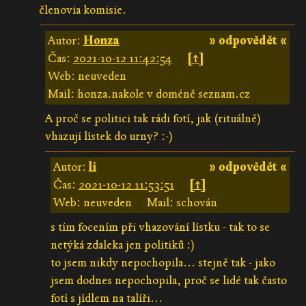
členovia komisie.
Autor:
Honza
» odpovědět «
Čas:
2021-10-12 11:42:54
[↑]
Web: neuveden
Mail: honza.nakole v doméně seznam.cz
A proč se politici tak rádi fotí, jak (rituálně)
vhazují lístek do urny? :-)
Autor:
li
» odpovědět «
Čas:
2021-10-12 11:53:51
[↑]
Web: neuveden
Mail: schován
s tím focením při vhazování lístku - tak to se
netýká zdaleka jen politiků :)
to jsem nikdy nepochopila... stejně tak - jako
jsem dodnes nepochopila, proč se lidé tak často
fotí s jídlem na talíři...