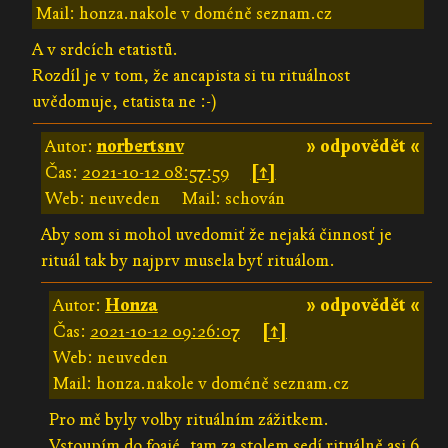
Mail: honza.nakole v doméně seznam.cz
A v srdcích etatistů.
Rozdíl je v tom, že ancapista si tu rituálnost
uvědomuje, etatista ne :-)
Autor:
norbertsnv
» odpovědět «
Čas:
2021-10-12 08:57:59
[↑]
Web: neuveden
Mail: schován
Aby som si mohol uvedomiť že nejaká činnosť je
rituál tak by najprv musela byť rituálom.
Autor:
Honza
» odpovědět «
Čas:
2021-10-12 09:26:07
[↑]
Web: neuveden
Mail: honza.nakole v doméně seznam.cz
Pro mě byly volby rituálním zážitkem.
Vstoupím do foajé, tam za stolem sedí rituálně asi 6