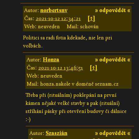
Autor:
norbertsnv
» odpovědět «
Čas:
2021-10-12 12:34:21
[↑]
Web: neuveden
Mail: schován
Politici sa radi fotia kdekade, nie len pri
voľbách.
Autor:
Honza
» odpovědět «
Čas:
2021-10-12 13:46:51
[↑]
Web: neuveden
Mail: honza.nakole v doméně seznam.cz
Třeba při (rituálním) poklepání na první
kámen nějaké velké stavby a pak (rituální)
stříhání pásky při otevření budovy či dálnice
:-)
Autor:
Szaszián
» odpovědět «