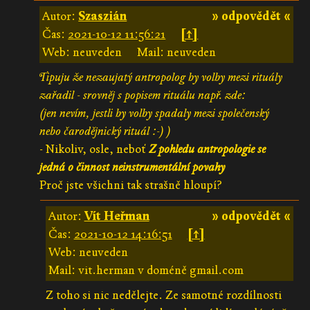
Autor:
Szaszián
» odpovědět «
Čas:
2021-10-12 11:56:21
[↑]
Web: neuveden
Mail: neuveden
Tipuju že nezaujatý antropolog by volby mezi rituály
zařadil - srovněj s popisem rituálu např. zde:
(jen nevím, jestli by volby spadaly mezi společenský
nebo čarodějnický rituál :-) )
- Nikoliv, osle, neboť
Z pohledu antropologie se
jedná o činnost neinstrumentální povahy
Proč jste všichni tak strašně hloupí?
Autor:
Vít Heřman
» odpovědět «
Čas:
2021-10-12 14:16:51
[↑]
Web: neuveden
Mail: vit.herman v doméně gmail.com
Z toho si nic nedělejte. Ze samotné rozdílnosti