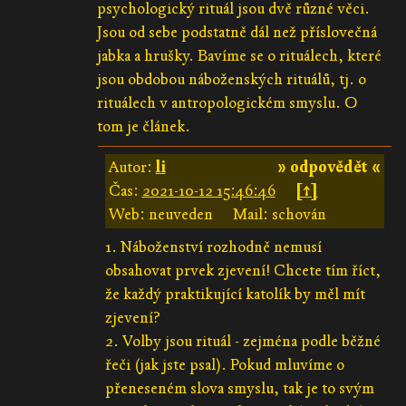
psychologický rituál jsou dvě různé věci.
Jsou od sebe podstatně dál než příslovečná
jabka a hrušky. Bavíme se o rituálech, které
jsou obdobou náboženských rituálů, tj. o
rituálech v antropologickém smyslu. O
tom je článek.
Autor:
li
» odpovědět «
Čas:
2021-10-12 15:46:46
[↑]
Web: neuveden
Mail: schován
1. Náboženství rozhodně nemusí
obsahovat prvek zjevení! Chcete tím říct,
že každý praktikující katolík by měl mít
zjevení?
2. Volby jsou rituál - zejména podle běžné
řeči (jak jste psal). Pokud mluvíme o
přeneseném slova smyslu, tak je to svým