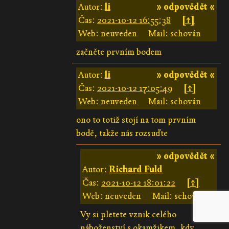
Autor:
li
» odpovědět «
Čas:
2021-10-12 16:55:38
[↑]
Web: neuveden
Mail: schován
začněte prvním bodem
Autor:
li
» odpovědět «
Čas:
2021-10-12 17:05:49
[↑]
Web: neuveden
Mail: schován
ono to totiž stojí na tom prvním
bodě, takže nás rozsuďte
» odpovědět «
Autor:
Richard Fuld
Čas:
2021-10-12 18:01:22
[↑]
Web: neuveden
Mail: schován
Vy si pletete vznik celého
náboženství s okamžikem, kdy