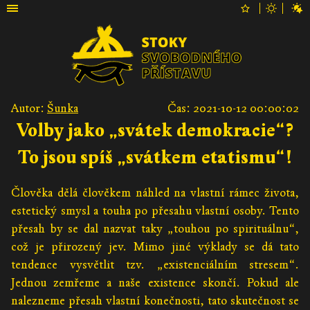
Autor:
Šunka
Čas: 2021-10-12 00:00:02
Volby jako „svátek demokracie“?
To jsou spíš „svátkem etatismu“!
Člověka dělá člověkem náhled na vlastní rámec života,
estetický smysl a touha po přesahu vlastní osoby. Tento
přesah by se dal nazvat taky „touhou po spirituálnu“,
což je přirozený jev. Mimo jiné výklady se dá tato
tendence vysvětlit tzv. „existenciálním stresem“.
Jednou zemřeme a naše existence skončí. Pokud ale
nalezneme přesah vlastní konečnosti, tato skutečnost se