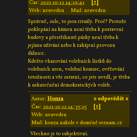
Čas:
2021-10-12 14:19:41
[↑]
Web: neuveden
Mail: neuveden
Správně, osle, to jsou rituály. Proč? Protože
poklepání na kámen není třeba k postavení
budovy a přestřihnutí pásky není třeba k
jejímu užívání nebo k zahájení provozu
dálnice.
Kdežto vhazování volebních lístků do
volebních uren, volební komise, ověřování
totožnosti a vše ostatní, co jste uvedl, je třeba
k uskutečnění demokratických voleb.
Autor:
Honza
» odpovědět «
Čas:
2021-10-12 14:35:15
[↑]
Web: neuveden
Mail: honza.nakole v doméně seznam.cz
Všechno je to subjektivní.