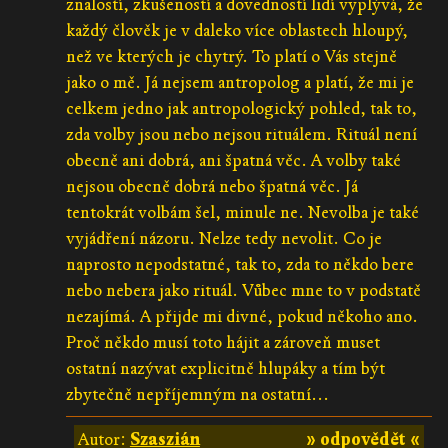
znalostí, zkušeností a dovedností lidí vyplývá, že
každý člověk je v daleko více oblastech hloupý,
než ve kterých je chytrý. To platí o Vás stejně
jako o mě. Já nejsem antropolog a platí, že mi je
celkem jedno jak antropologický pohled, tak to,
zda volby jsou nebo nejsou rituálem. Rituál není
obecně ani dobrá, ani špatná věc. A volby také
nejsou obecně dobrá nebo špatná věc. Já
tentokrát volbám šel, minule ne. Nevolba je také
vyjádření názoru. Nelze tedy nevolit. Co je
naprosto nepodstatné, tak to, zda to někdo bere
nebo nebera jako rituál. Vůbec mne to v podstatě
nezajímá. A přijde mi divné, pokud někoho ano.
Proč někdo musí toto hájit a zároveň muset
ostatní nazývat explicitně hlupáky a tím být
zbytečně nepříjemným na ostatní...
Autor:
Szaszián
» odpovědět «