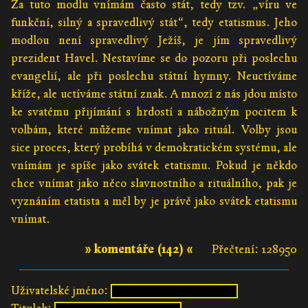
Za tuto modlu vnímám často stát, tedy tzv. „víru ve
funkční, silný a spravedlivý stát“, tedy etatismus. Jeho
modlou není spravedlivý Ježíš, je jím spravedlivý
prezident Havel. Nestavíme se do pozoru při poslechu
evangelií, ale při poslechu státní hymny. Neuctíváme
kříže, ale uctíváme státní znak. A mnozí z nás jdou místo
ke svatému přijímání s hrdostí a nábožným pocitem k
volbám, které můžeme vnímat jako rituál. Volby jsou
sice proces, který probíhá v demokratickém systému, ale
vnímám je spíše jako svátek etatismu. Pokud je někdo
chce vnímat jako něco slavnostního a rituálního, pak je
vyznáním etatista a měl by je právě jako svátek etatismu
vnímat.
» komentáře (142) «
Přečtení: 128950
Uživatelské jméno: