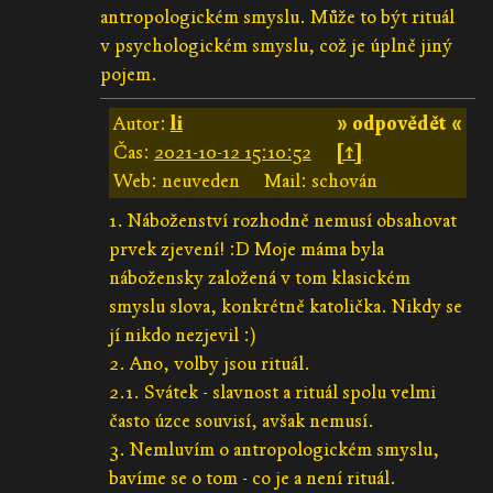
antropologickém smyslu. Může to být rituál
v psychologickém smyslu, což je úplně jiný
pojem.
Autor:
li
» odpovědět «
Čas:
2021-10-12 15:10:52
[↑]
Web: neuveden
Mail: schován
1. Náboženství rozhodně nemusí obsahovat
prvek zjevení! :D Moje máma byla
nábožensky založená v tom klasickém
smyslu slova, konkrétně katolička. Nikdy se
jí nikdo nezjevil :)
2. Ano, volby jsou rituál.
2.1. Svátek - slavnost a rituál spolu velmi
často úzce souvisí, avšak nemusí.
3. Nemluvím o antropologickém smyslu,
bavíme se o tom - co je a není rituál.