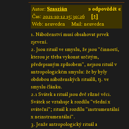
Autor:
Szaszián
» odpovědět «
Čas:
2021-10-12 15:30:26
[↑]
Web: neuveden
Mail: neuveden
1. Náboženství musí obsahovat prvek
zjevení.
2. Jsou rituál ve smyslu, že jsou "činností,
kterou je třeba vykonat určitým,
předepsaným způsobem", nejsou rituál v
antropologickém smyslu: že by byly
obdobou náboženských rituálů, tj. ve
smyslu článku.
2.1 Svátek a rituál jsou dvě různé věci.
Svátek se vztahuje k rozdílu "všední x
sváteční"; rituál k rozdílu "instrumentální
x neinstrumentální".
3. Jenže antropologický rituál a