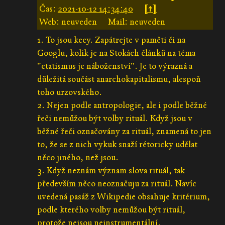
Čas:
2021-10-12 14:34:40
[↑]
Web: neuveden
Mail: neuveden
1. To jsou kecy. Zapátrejte v paměti či na
Googlu, kolik je na Stokách článků na téma
"etatismus je náboženství". Je to výrazná a
důležitá součást anarchokapitalismu, alespoň
toho urzovského.
2. Nejen podle antropologie, ale i podle běžné
řeči nemůžou být volby rituál. Když jsou v
běžné řeči označovány za rituál, znamená to jen
to, že se z nich vykuk snaží rétoricky udělat
něco jiného, než jsou.
3. Když neznám význam slova rituál, tak
především něco neoznačuju za rituál. Navíc
uvedená pasáž z Wikipedie obsahuje kritérium,
podle kterého volby nemůžou být rituál,
protože nejsou neinstrumentální.