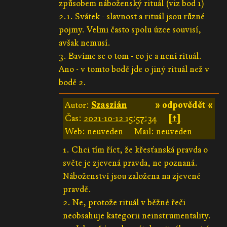
způsobem náboženský rituál (viz bod 1)
2.1. Svátek - slavnost a rituál jsou různé
pojmy. Velmi často spolu úzce souvisí,
avšak nemusí.
3. Bavíme se o tom - co je a není rituál.
Ano - v tomto bodě jde o jiný rituál než v
bodě 2.
Autor:
Szaszián
» odpovědět «
Čas:
2021-10-12 15:57:34
[↑]
Web: neuveden
Mail: neuveden
1. Chci tím říct, že křesťanská pravda o
světe je zjevená pravda, ne poznaná.
Náboženství jsou založena na zjevené
pravdě.
2. Ne, protože rituál v běžné řeči
neobsahuje kategorii neinstrumentality.