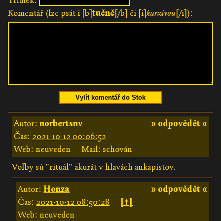
Titulek:
Komentář (lze psát i [b]
tučně
[/b] či [i]
kurzívou
[/i]):
Vylít komentář do Stok
Autor:
norbertsnv
» odpovědět «
Čas:
2021-10-12 00:06:52
Web: neuveden
Mail: schován
Voľby sú "rituál" akurát v hlavách ankapistov.
Autor:
Honza
» odpovědět «
Čas:
2021-10-12 08:50:28
[↑]
Web: neuveden