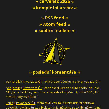
» červenec 2026 «
» kompletní archiv «
» RSS feed «
» Atom feed «
» souhrn mailem «
» poslední komentáře «
pan Jardík
k
Privatizace ČT
: Kolik procent Čechů je pro privatizaci ČT?
pan Jardík
k
Privatizace ČT
: Stát boháči ukradne auto a tobě dá kolo.
NR: „Já nechci kolo, jsem tlust a nepřehodím přes něj nohu!“ ČR: „To
nevadí, tady máš kolo!“
Lojza
k
Privatizace ČT
: Mám chvíli cas, tak zkusím udělat ďáblova
advokáta... Máme tu stát. Holt to tak je, někomu se to líbí, někomu ne.