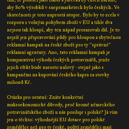
aby 80% výrobků v sueprmarketech bylo českých. Ve
skutečnosti je toto naprostá utopie. Bylo by to zcela v
rozporu s volným pohybem zboží v EU a tihle dva
nejsou tak hloupí, aby ten nápad prosazovali dál. Je to
nejsíš jen připravování půdy pro hloupou a zbytečnou
reklamní kampaň na české zboží pro ty "správné"
reklamní agentury. Ano, tato reklamní kampaň je
komparativní výhoda českých potravinářů, jenže
jejich efekt bude narosto nulový - stejně jako s
kampaněmi na kupování českého kapra za stovky
milionů Kč.
Otázka pro ostatní: Znáte konkrétní
makroekonomické důvody, proč kromě německého
potravinářského zboží u nás posiluje i polské? Já vím
jen o těchto: výhodnější EU dotace pro polské
zemědělce než pro ty české, polští zemědělci mají