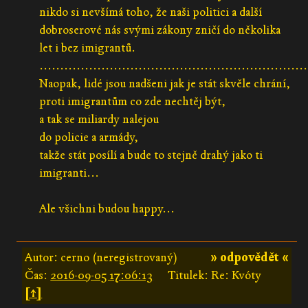
nikdo si nevšímá toho, že naši politici a další
dobroserové nás svými zákony zničí do několika
let i bez imigrantů.
.................................................................
Naopak, lidé jsou nadšeni jak je stát skvěle chrání,
proti imigrantům co zde nechtěj být,
a tak se miliardy nalejou
do policie a armády,
takže stát posílí a bude to stejně drahý jako ti
imigranti...
Ale všichni budou happy...
Autor: cerno (neregistrovaný)
» odpovědět «
Čas:
2016-09-05 17:06:13
Titulek: Re: Kvóty
[↑]