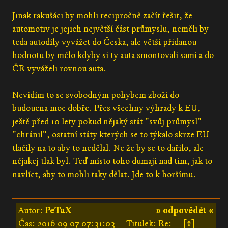
Jinak rakušáci by mohli recipročně začít řešit, že
automotiv je jejich největší část průmyslu, neměli by
teda autodíly vyvážet do Česka, ale větší přidanou
hodnotu by mělo kdyby si ty auta smontovali sami a do
ČR vyváželi rovnou auta.
Nevidím to se svobodným pohybem zboží do
budoucna moc dobře. Přes všechny výhrady k EU,
ještě před 10 lety pokud nějaký stát "svůj průmysl"
"chránil", ostatní státy kterých se to týkalo skrze EU
tlačily na to aby to nedělal. Ne že by se to dařilo, ale
nějakej tlak byl. Teď místo toho dumaji nad tim, jak to
navlíct, aby to mohli taky dělat. Jde to k horšímu.
Autor:
PeTaX
» odpovědět «
Čas:
2016-09-07 07:31:03
Titulek: Re:
[↑]