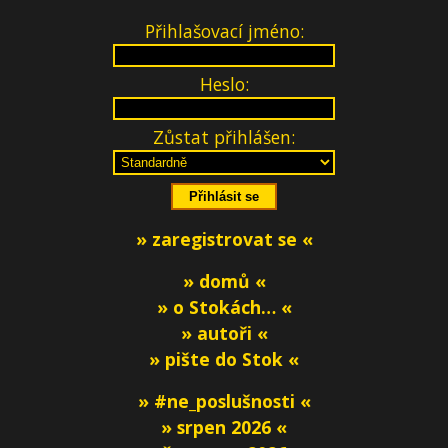
Přihlašovací jméno:
Heslo:
Zůstat přihlášen:
» zaregistrovat se «
» domů «
» o Stokách… «
» autoři «
» pište do Stok «
» #ne_poslušnosti «
» srpen 2026 «