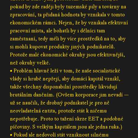
pokud by zde raději byly tuzemské pily a továrny na
zpracování, ta přidaná hodnota by vznikala v tomto
ekonomickém rámci. Nejen, že by vznikala efektivní
pracovní místa, ale bohatli by i dělníci tam
zaměstnaní, tedy měli by více prostředků na to, aby
si mohli kupovat produkty jiných podnikatelů.
Protože malé ekonomické okruhy jsou efektivnější,
než okruhy velké.
• Problém hlavně leží v tom, že naše socialistické
vlády si hrubě nepřejí, aby domácí kapitál vznikl,
takže všechny disponabilní prostředky likvidují
brutálním daněním. (Ovšem korporace jim nevadí —
už se naučili, že drobný podnikatel je pro ně
neovladatelná entita, protože stát k ničemu
nepotřebuje. Proto to tažení skrze EET a podobné
píčoviny. S velkým kapitálem jsou ale jedna ruka.)
• Pokud ale nedovolí stát vzniknout silnému