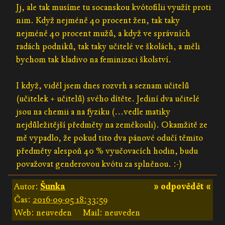
Jj, ale tak musíme tu socanskou kvótofilii využít proti
nim. Když nejméně 40 procent žen, tak taky
nejméně 40 procent mužů, a když ve správních
radách podniků, tak taky učitelé ve školách, a měli
bychom tak kladivo na feminizaci školství.
I když, viděl jsem dnes rozvrh a seznam učitelů
(učitelek + učitelů) svého dítěte. Jediní dva učitelé
jsou na chemii a na fyziku (...vedle matiky
nejdůležitější předměty na zeměkouli). Okamžitě ze
mě vypadlo, že pokud tito dva pánové odučí těmito
předměty alespoň 40 % vyučovacích hodin, budu
považovat genderovou kvótu za splněnou. :-)
Autor:
Šunka
» odpovědět «
Čas:
2016-09-05 18:33:59
Web: neuveden
Mail: neuveden