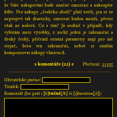
že Vaše nakupování bude značně omezeno a nakoupíte
hůře. Pro nákupy „českého zboží“ platí totéž, jen se to
neprojeví tak drasticky, omezení budou menší, přesto
však ne nulová. Co s tím? Já osobně v případě, kdy
vybírám mezi výrobky, z nichž jeden je zahraniční a
druhý český, přičemž ostatní parametry mají pro mě
stejné, beru ten zahraniční, neboť se snažím
kompenzovat nákupy vlastenců.
» komentáře (22) «
Přečtení: 33355
Uživatelské jméno:
Titulek:
Komentář (lze psát i [b]
tučně
[/b] či [i]
kurzívou
[/i]):