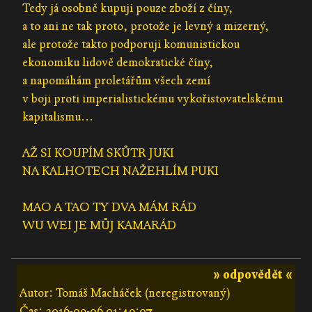
Tedy já osobně kupuji pouze zboží z číny,
a to ani ne tak proto, protože je levný a mizerný,
ale protože takto podporuji komunistickou
ekonomiku lidově demokratické číny,
a napomáhám proletářům všech zemí
v boji proti imperialistickému vykořistovatelskému
kapitalismu...
AŽ SI KOUPÍM SKŮTR JUKI
NA KALHOTECH NAŽEHLÍM PUKI
MAO A TAO TY DVA MÁM RÁD
WU WEI JE MŮJ KAMARÁD
» odpovědět «
Autor: Tomáš Macháček (neregistrovaný)
Čas:
2016-09-06 01:49:07