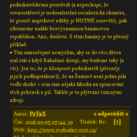
podnikatelskému prostředí (a nepochopí, že
rovnostářství je nedosažitelná socialistická chiméra,
že prostě majetkové nůžky je NUTNÉ rozevřít), pak
zůstaneme nadále bezvýznamnou banánovou
republikou. Ano, doslova. S těmi banány je to přesný
příklad.
• Tím samozřejmě nemyslím, aby se do věci dřeva
sral stát a když Rakušané dotují, my budeme taky (a
víc). Jen to, že je hloupostí podnikatelů (přesněji
jejich podkapitalizací), že na Šumavě není jedna pila
vedle druhé + sem-tam nějaká fabrika na zpracování
těch prkének z pil. Takhle je to plýtvání vzácnými
zdroji.
Autor:
PeTaX
» odpovědět «
Čas:
2016-09-07 07:44:39
Titulek: Re:
[↑]
Web:
http://www.svobodny-svet.cz/