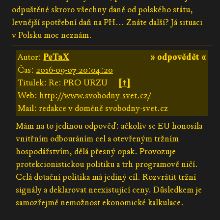
odpuštěné skroro všechny daně od polského státu,
levnější spotřební daň na PH... Znáte další? Já situaci
v Polsku moc neznám.
Autor:
PeTaX
» odpovědět «
Čas:
2016-09-07 20:04:20
Titulek: Re: PRO URZU
[↑]
Web:
http://www.svobodny-svet.cz/
Mail: redakce v doméně svobodny-svet.cz
Mám na to jedinou odpověď: ačkoliv se EU honosila
vnitřním odbouráním cel a otevřeným tržním
hospodářstvím, dělá přesný opak. Provozuje
protekcionistickou politiku a trh programově ničí.
Celá dotační politika má jediný cíl. Rozvrátit tržní
signály a deklarovat neexistující ceny. Důsledkem je
samozřejmě nemožnost ekonomické kalkulace.