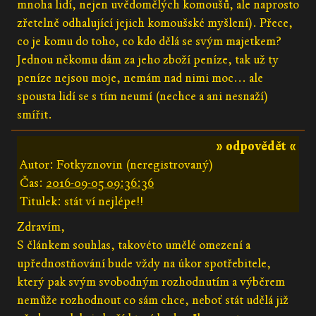
mnoha lidí, nejen uvědomělých komoušů, ale naprosto
zřetelně odhalující jejich komoušské myšlení). Přece,
co je komu do toho, co kdo dělá se svým majetkem?
Jednou někomu dám za jeho zboží peníze, tak už ty
peníze nejsou moje, nemám nad nimi moc... ale
spousta lidí se s tím neumí (nechce a ani nesnaží)
smířit.
» odpovědět «
Autor: Fotkyznovin (neregistrovaný)
Čas:
2016-09-05 09:36:36
Titulek: stát ví nejlépe!!
Zdravím,
S článkem souhlas, takovéto umělé omezení a
upřednostňování bude vždy na úkor spotřebitele,
který pak svým svobodným rozhodnutím a výběrem
nemůže rozhodnout co sám chce, neboť stát udělá již