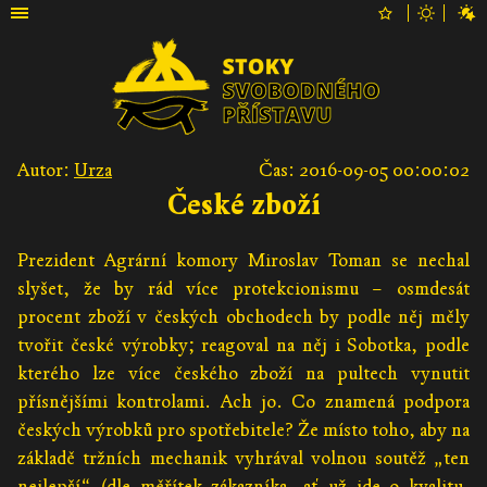
Autor:
Urza
Čas: 2016-09-05 00:00:02
České zboží
Prezident Agrární komory Miroslav Toman se nechal
slyšet, že by rád více protekcionismu – osmdesát
procent zboží v českých obchodech by podle něj měly
tvořit české výrobky; reagoval na něj i Sobotka, podle
kterého lze více českého zboží na pultech vynutit
přísnějšími kontrolami. Ach jo. Co znamená podpora
českých výrobků pro spotřebitele? Že místo toho, aby na
základě tržních mechanik vyhrával volnou soutěž „ten
nejlepší“ (dle měřítek zákazníka, ať už jde o kvalitu,