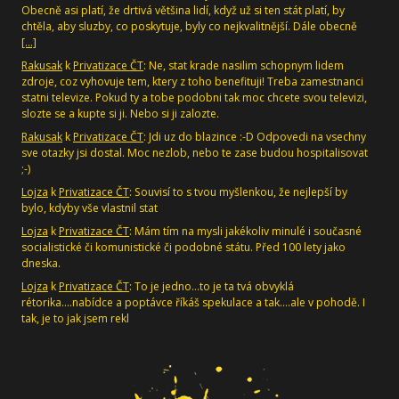
Obecně asi platí, že drtivá většina lidí, když už si ten stát platí, by
chtěla, aby sluzby, co poskytuje, byly co nejkvalitnější. Dále obecně
[…]
Rakusak
k
Privatizace ČT
: Ne, stat krade nasilim schopnym lidem
zdroje, coz vyhovuje tem, ktery z toho benefituji! Treba zamestnanci
statni televize. Pokud ty a tobe podobni tak moc chcete svou televizi,
slozte se a kupte si ji. Nebo si ji zalozte.
Rakusak
k
Privatizace ČT
: Jdi uz do blazince :-D Odpovedi na vsechny
sve otazky jsi dostal. Moc nezlob, nebo te zase budou hospitalisovat
;-)
Lojza
k
Privatizace ČT
: Souvisí to s tvou myšlenkou, že nejlepší by
bylo, kdyby vše vlastnil stat
Lojza
k
Privatizace ČT
: Mám tím na mysli jakékoliv minulé i současné
socialistické či komunistické či podobné státu. Před 100 lety jako
dneska.
Lojza
k
Privatizace ČT
: To je jedno...to je ta tvá obvyklá
rétorika....nabídce a poptávce říkáš spekulace a tak....ale v pohodě. I
tak, je to jak jsem rekl