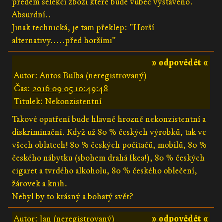
předem selekci zboží které bude vůbec vystaveno.
Absurdní..
Jinak technická, je tam překlep: "Horší
alternativy.....před horšími"
» odpovědět «
Autor: Antos Bulba (neregistrovaný)
Čas:
2016-09-05 10:49:48
Titulek: Nekonzistentní
Takové opatření bude hlavně hrozně nekonzistentní a
diskriminační. Když už 80 % českých výrobků, tak ve
všech oblatech! 80 % českých počítačů, mobilů, 80 %
českého nábytku (sbohem drahá Ikea!), 80 % českých
cigaret a tvrdého alkoholu, 80 % českého oblečení,
žárovek a knih.
Nebyl by to krásný a bohatý svět?
Autor: Jan (neregistrovaný)
» odpovědět «