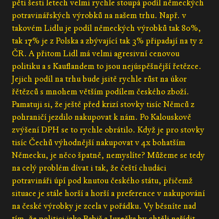
pěti šesti letech velmi rychle stoupá podíl německých
potravinářských výrobků na našem trhu. Např. v
takovém Lidlu je podíl německých výrobků tak 80%,
tak 17% je z Polska a zbývající tak 3% připadají na ty z
ČR. A přitom Lidl má velmi agresivní cenovou
politiku a s Kauflandem to jsou nejúspěšnější řetězce.
Jejich podíl na trhu bude jsitě rychle růst na úkor
řětězců s mnohem větším podílem českého zboží.
Pamatuji si, že ještě před krizí stovky tisíc Němců z
pohraničí jezdilo nakupovat k nám. Po Kalouskově
zvýšení DPH se to rychle obrátilo. Když je pro stovky
tisíc Čechů výhodnější nakupovat v 4x bohatším
Německu, je něco špatně, nemyslíte? Můžeme se tedy
na celý problém dívat i tak, že čeští chudáci
potravináři úpí pod knutou českého státu, přičemž
situace je stále horší a horší a preference v nakupování
na české výrobky je zcela v pořádku. Vy běsníte nad
tím, že politici jako Babiš a Jurečka by chtěli nařídit,