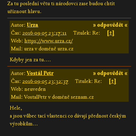
Za tu poslední větu ti národovci zase budou chtít
uříznout hlavu.
Autor:
Urza
» odpovědět «
Čas:
2016-09-05 23:17:11
Titulek: Re:
[↑]
Web:
https://www.urza.cz/
Mail: urza v doméně urza.cz
Kdyby jen za tu....
Autor:
Vostál Petr
» odpovědět «
Čas:
2016-09-05 23:32:37
Titulek: Re:
[↑]
Web: neuveden
Mail: VostalPetr v doméně seznam.cz
Hele,
a jsou vůbec tací vlastenci co dávají přednost českým
výrobkům...