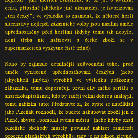
cenu, případně jakékoliv jiné ukazatele), je favorizován
„ten český“; ve výsledku to znamená, že některé horší
alternativy nejlepší zákaznické volby jsou násilím uměle
upřednostněny před horšími (kdyby tomu tak nebylo,
není třeba nic nařizovat a české zboží se v
supermarketech vyskytne čistě tržně).
Koho by zajímalo detailnější zdůvodnění toho, proč
uměle vynucené upřednostňování českých (nebo
jakýchkoli jiných) výrobků ve výsledku poškozuje
zákazníka, tomu doporučuji první díly mého
seriálu o
anarchokapitalismu
; kdo by raději velmi dobrou analogii,
tomu nabízím tuto: Představte si, že byste se například
jako Plzeňák rozhodli, že budete nakupovat zboží jen z
Plzně, abyste „pomohli svému městu“ (nebo kdyby snad
plzeňské obchody musely povinně nabízet osmdesát
procent plzeňských výrobků); tady je najednou zjevné,