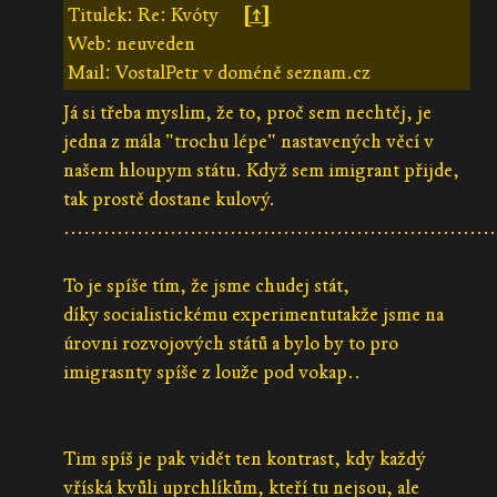
Titulek: Re: Kvóty
[↑]
Web: neuveden
Mail: VostalPetr v doméně seznam.cz
Já si třeba myslim, že to, proč sem nechtěj, je
jedna z mála "trochu lépe" nastavených věcí v
našem hloupym státu. Když sem imigrant přijde,
tak prostě dostane kulový.
.................................................................
To je spíše tím, že jsme chudej stát,
díky socialistickému experimentutakže jsme na
úrovni rozvojových států a bylo by to pro
imigrasnty spíše z louže pod vokap..
Tim spíš je pak vidět ten kontrast, kdy každý
vříská kvůli uprchlíkům, kteří tu nejsou, ale