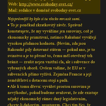
Web:
http://www.svobodny-svet.cz/
Mail: redakce v doméně svobodny-svet.cz
Nejsprávnější by bylo si tu všecko mrcasit sami.
• To je poněkud zkratkovitý závěr. Správně
konstatujete, že my vyvážíme jen suroviny, což je
ekonomicky primitivní, zatímco Rakušané vyvážejí
vysokou přidanou hodnotu. (Nevím, zda jsou
Rakouské pily dotované státem — pokud ano, je to
svinstvo a je to přesně to, čemu měl otevřený trh
bránit — zrušit nejen vnitřní cla, ale i subvence do
vybraných oborů. Ovšem vidíme, že EU se v
subvencích přímo vyžívá. Zejména Francie a její
zemědělství s dotacemi stojí a padá.
• Ale k tomu dřevu: vyvážet prostou surovinu je
nevýhodné, pokud budeme uvažovat, že zde existuje
nějaký ekonomický rámec daný legislativním,
chcete-li daňovým, prostorem. Chci tím říci, že