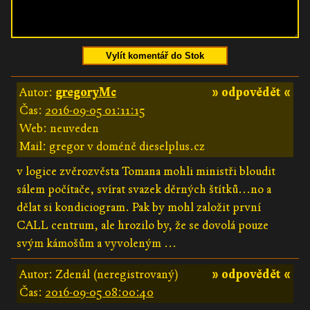
Vylít komentář do Stok
Autor:
gregoryMc
» odpovědět «
Čas:
2016-09-05 01:11:15
Web: neuveden
Mail: gregor v doméně dieselplus.cz
v logice zvěrozvěsta Tomana mohli ministři bloudit
sálem počítače, svírat svazek děrných štítků...no a
dělat si kondiciogram. Pak by mohl založit první
CALL centrum, ale hrozilo by, že se dovolá pouze
svým kámošům a vyvoleným ...
Autor: Zdenál (neregistrovaný)
» odpovědět «
Čas:
2016-09-05 08:00:40