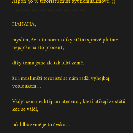
Aspoň 30 % teroristů musí být nemuslimové. ;)
.........................................
HAHAHA,
myslím, že tuto normu díky státní správě plníme
nejspíše na sto procent,
díky tomu jsme ale tak blbá země,
že i muslimští teroristé se nám radši vyhejbaj
vobloukem...
Vždyt sem nechtěj ani utečenci, kteří utíkají ze států
kde se válčí,
tak blbá země je to česko...