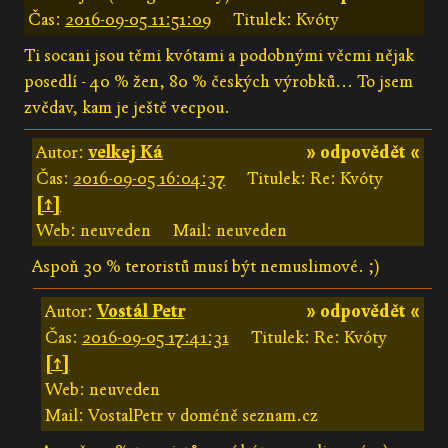
Čas:
2016-09-05 11:51:09
Titulek: Kvóty
Ti socani jsou těmi kvótami a podobnými věcmi nějak
posedlí - 40 % žen, 80 % českých výrobků... To jsem
zvědav, kam je ještě vecpou.
Autor:
velkej Ká
» odpovědět «
Čas:
2016-09-05 16:04:37
Titulek: Re: Kvóty
[↑]
Web: neuveden
Mail: neuveden
Aspoň 30 % teroristů musí být nemuslimové. ;)
Autor:
Vostál Petr
» odpovědět «
Čas:
2016-09-05 17:41:31
Titulek: Re: Kvóty
[↑]
Web: neuveden
Mail: VostalPetr v doméně seznam.cz