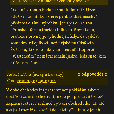
Mail: redakce v doméně svobodny-svet.cz
Ostatně v tomto bodu nesouhlasím ani s Urzou,
když za podmínky ceteris paribus dává naschvál
přednost cizímu výrobku. Jde spíš o určitou
dětinskou formu iracionálního antišovinismu,
protože i pro něj je výhodnější, když dá vydělat
sousedovic Pepíkovi, než nějakému Olafovi ve
Švédsku, kterého nikdy ani neuvidí. Boj proti
„vlastencům“ nemá racionální jádro, leda snad: čím
hůře, tím lépe.
Autor: LWG (neregistrovaný)
» odpovědět «
Čas:
2016-09-05 09:05:08
V době obchodování přes intenet pokládám takové
opatření za málo efektivní, nebo jen pro určité zboží.
Zejména řetězce si ihned vytvoří obchod .de, .at, atd.
a zajistí rozvážku zboží i do "ciziny" - třeba z jejich