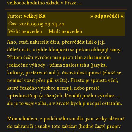
velkoobchodního skladu v Praze...
Autor:
velkej Ká
» odpovědět «
Čas:
2016-09-05 09:24:41
Web: neuveden
Mail: neuveden
Ano, stačí nakreslit čáru, přesvědčit lidi o její
důležitosti, a tyhle hlouposti se potom obhajují samy.
Přitom čeští výrobci mají proti těm zahraničním
jedinečné výhody - přímá znalost trhu (jazyka,
kultury, preferencí atd.), časová dostupnost (zboží se
nemusí vozit přes půl světa). Přesto je spousta věcí,
které českého výrobce nemají, nebo prostě
upřednostňuji (z různých důvodů) jiného výrobce...
ale je to
moje
volba, a v životě bych ji necpal ostatním.
Mimochodem, z podobného soudku jsou zisky ulévané
do zahraničí a snahy toto zakázat (hodně častý projev