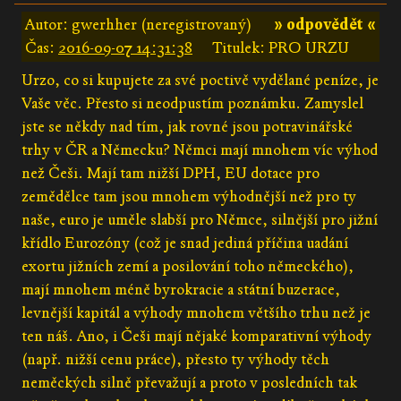
Autor: gwerhher (neregistrovaný)
» odpovědět «
Čas:
2016-09-07 14:31:38
Titulek: PRO URZU
Urzo, co si kupujete za své poctivě vydělané peníze, je
Vaše věc. Přesto si neodpustím poznámku. Zamyslel
jste se někdy nad tím, jak rovné jsou potravinářské
trhy v ČR a Německu? Němci mají mnohem víc výhod
než Češi. Mají tam nižší DPH, EU dotace pro
zemědělce tam jsou mnohem výhodnější než pro ty
naše, euro je uměle slabší pro Němce, silnější pro jižní
křídlo Eurozóny (což je snad jediná příčina uadání
exortu jižních zemí a posilování toho německého),
mají mnohem méně byrokracie a státní buzerace,
levnější kapitál a výhody mnohem většího trhu než je
ten náš. Ano, i Češi mají nějaké komparativní výhody
(např. nižší cenu práce), přesto ty výhody těch
neměckých silně převažují a proto v posledních tak