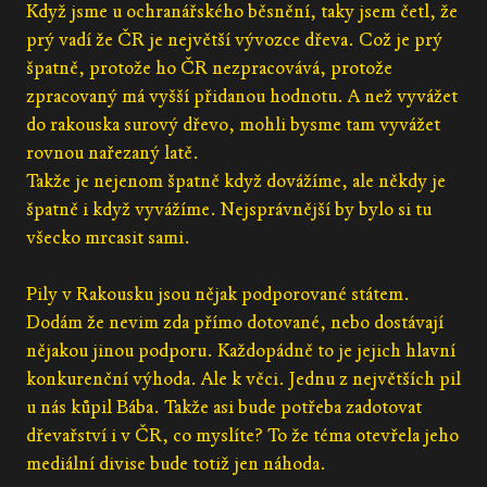
Když jsme u ochranářského běsnění, taky jsem četl, že
prý vadí že ČR je největší vývozce dřeva. Což je prý
špatně, protože ho ČR nezpracovává, protože
zpracovaný má vyšší přidanou hodnotu. A než vyvážet
do rakouska surový dřevo, mohli bysme tam vyvážet
rovnou nařezaný latě.
Takže je nejenom špatně když dovážíme, ale někdy je
špatně i když vyvážíme. Nejsprávnější by bylo si tu
všecko mrcasit sami.
Pily v Rakousku jsou nějak podporované státem.
Dodám že nevim zda přímo dotované, nebo dostávají
nějakou jinou podporu. Každopádně to je jejich hlavní
konkurenční výhoda. Ale k věci. Jednu z největších pil
u nás kůpil Bába. Takže asi bude potřeba zadotovat
dřevařství i v ČR, co myslíte? To že téma otevřela jeho
mediální divise bude totiž jen náhoda.