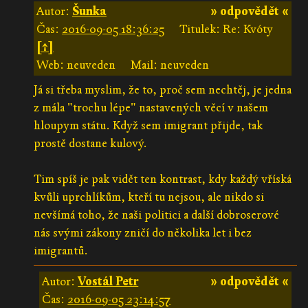
Autor:
Šunka
» odpovědět «
Čas:
2016-09-05 18:36:25
Titulek: Re: Kvóty
[↑]
Web: neuveden
Mail: neuveden
Já si třeba myslim, že to, proč sem nechtěj, je jedna
z mála "trochu lépe" nastavených věcí v našem
hloupym státu. Když sem imigrant přijde, tak
prostě dostane kulový.
Tim spíš je pak vidět ten kontrast, kdy každý vříská
kvůli uprchlíkům, kteří tu nejsou, ale nikdo si
nevšímá toho, že naši politici a další dobroserové
nás svými zákony zničí do několika let i bez
imigrantů.
Autor:
Vostál Petr
» odpovědět «
Čas:
2016-09-05 23:14:57