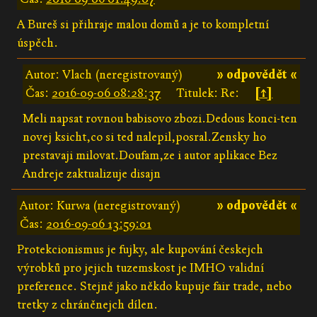
A Bureš si přihraje malou domů a je to kompletní
úspěch.
Autor: Vlach (neregistrovaný)
» odpovědět «
Čas:
2016-09-06 08:28:37
Titulek: Re:
[↑]
Meli napsat rovnou babisovo zbozi.Dedous konci-ten
novej ksicht,co si ted nalepil,posral.Zensky ho
prestavaji milovat.Doufam,ze i autor aplikace Bez
Andreje zaktualizuje disajn
Autor: Kurwa (neregistrovaný)
» odpovědět «
Čas:
2016-09-06 13:59:01
Protekcionismus je fujky, ale kupování českejch
výrobků pro jejich tuzemskost je IMHO validní
preference. Stejně jako někdo kupuje fair trade, nebo
tretky z chráněnejch dílen.