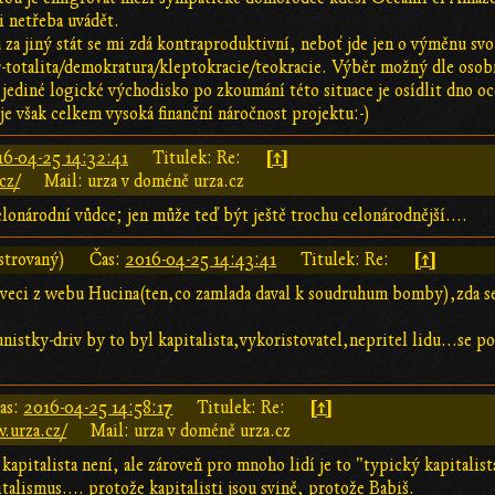
si netřeba uvádět.
za jiný stát se mi zdá kontraproduktivní, neboť jde jen o výměnu svob
-totalita/demokratura/kleptokracie/teokracie. Výběr možný dle osob
 jediné logické východisko po zkoumání této situace je osídlit dno 
e však celkem vysoká finanční náročnost projektu:-)
[↑]
16-04-25 14:32:41
Titulek: Re:
cz/
Mail: urza v doméně urza.cz
elonárodní vůdce; jen může teď být ještě trochu celonárodnější....
[↑]
strovaný)
Čas:
2016-04-25 14:43:41
Titulek: Re:
 veci z webu Hucina(ten,co zamlada daval k soudruhum bomby),zda s
nistky-driv by to byl kapitalista,vykoristovatel,nepritel lidu...se po
[↑]
as:
2016-04-25 14:58:17
Titulek: Re:
.urza.cz/
Mail: urza v doméně urza.cz
kapitalista není, ale zároveň pro mnoho lidí je to "typický kapitali
talismus.... protože kapitalisti jsou svině, protože Babiš.