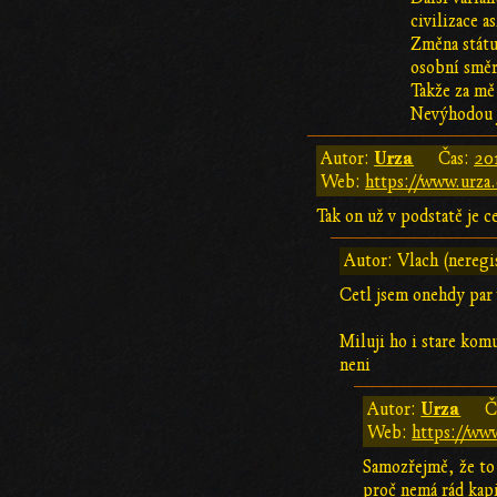
civilizace a
Změna státu 
osobní směr
Takže za mě
Nevýhodou j
Urza
Autor:
Čas:
20
Web:
https://www.urza.
Tak on už v podstatě je c
Autor: Vlach (neregi
Cetl jsem onehdy par
Miluji ho i stare komu
neni
Urza
Autor:
Č
Web:
https://www
Samozřejmě, že to 
proč nemá rád kapi