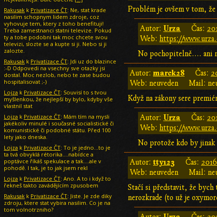
Problém je ovšem v tom, že o
Rakusak
k
Privatizace ČT
: Ne, stat krade
nasilim schopnym lidem zdroje, coz
vyhovuje tem, ktery z toho benefituji!
Urza
Autor:
Čas:
20
Treba zamestnanci statni televize. Pokud
ty a tobe podobni tak moc chcete svou
Web:
https://www.urza.
televizi, slozte se a kupte si ji. Nebo si ji
zalozte.
No pochopitelně.... ani 
Rakusak
k
Privatizace ČT
: Jdi uz do blazince
:-D Odpovedi na vsechny sve otazky jsi
marek28
Autor:
Čas:
2
dostal. Moc nezlob, nebo te zase budou
hospitalisovat ;-)
Web: neuveden
Mail: ne
Lojza
k
Privatizace ČT
: Souvisí to s tvou
Když na zákony sere premiér
myšlenkou, že nejlepší by bylo, kdyby vše
vlastnil stat
Lojza
k
Privatizace ČT
: Mám tím na mysli
Urza
Autor:
Čas:
20
jakékoliv minulé i současné socialistické či
Web:
https://www.urza.
komunistické či podobné státu. Před 100
lety jako dneska.
No protože kdo by jinak 
Lojza
k
Privatizace ČT
: To je jedno...to je
ta tvá obvyklá rétorika....nabídce a
poptávce říkáš spekulace a tak....ale v
tty123
Autor:
Čas:
2016
pohodě. I tak, je to jak jsem rekl
Web: neuveden
Mail: ne
Lojza
k
Privatizace ČT
: Ano. A to i když to
řekneš takto zavádějícím zpusobem
Stačí si představit, že bych
Rakusak
k
Privatizace ČT
: Jiste. Je zde diky
nerozkrade (to už je oxymoro
zdroju, ktere stat vybira nasilim. Co je na
tom volnotrzniho?