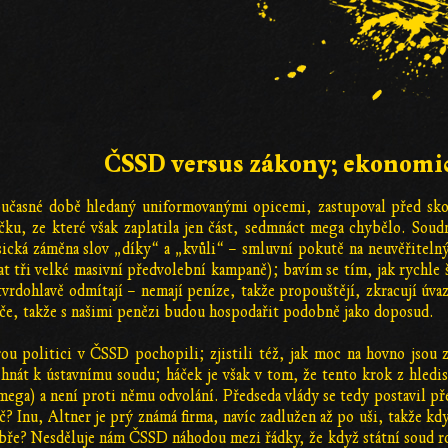
ČSSD versus zákony; ekonomic
oučasné době hledaný uniformovanými opicemi, zastupoval před sk
čku, ze které však zaplatila jen část, sedmnáct mega chybělo. Soud
asická záměna slov „díky“ a „kvůli“ – smluvní pokutě na neuvěřitel
at tři velké masivní předvolební kampaně); bavím se tím, jak rychle
rdohlavě odmítají – nemají peníze, takže propouštějí, zkracují úvaz
teče, takže s našimi penězi budou hospodařit podobně jako doposud.
rou politici v ČSSD pochopili; zjistili též, jak moc na hovno jsou 
t hnát k ústavnímu soudu; háček je však v tom, že tento krok z hled
ega) a není proti němu odvolání. Předseda vlády se tedy postavil před
č? Inu, Altner je prý známá firma, navíc zadlužen až po uši, takže k
bře? Nesděluje nám ČSSD náhodou mezi řádky, že když státní soud ro