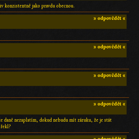
liv konzistentně jako pravdu obecnou.
» odpovědět «
» odpovědět «
» odpovědět «
» odpovědět «
akže daně nezaplatím, dokud nebudu mít záruku, že je stát
 řekl?