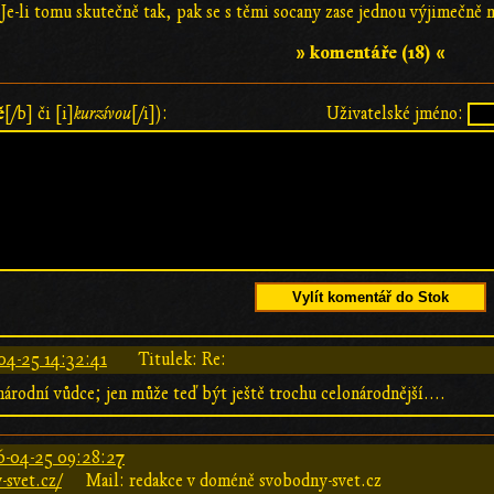
 Je-li tomu skutečně tak, pak se s těmi socany zase jednou výjimečně
» komentáře (18) «
ě
[/b] či [i]
kurzívou
[/i]):
Uživatelské jméno:
Vylít komentář do Stok
04-25 14:32:41
Titulek: Re:
národní vůdce; jen může teď být ještě trochu celonárodnější....
6-04-25 09:28:27
svet.cz/
Mail: redakce v doméně svobodny-svet.cz