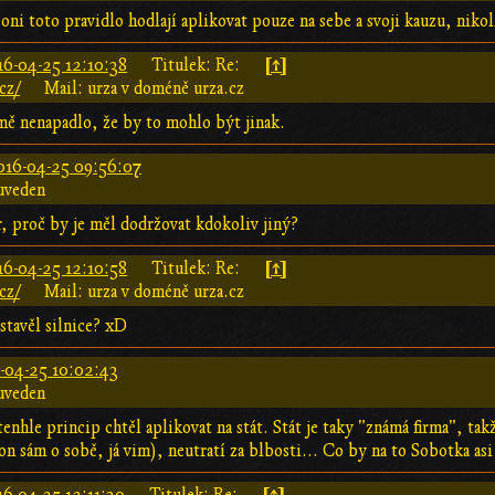
ni toto pravidlo hodlají aplikovat pouze na sebe a svoji kauzu, niko
[↑]
16-04-25 12:10:38
Titulek: Re:
cz/
Mail: urza v doméně urza.cz
mě nenapadlo, že by to mohlo být jinak.
016-04-25 09:56:07
uveden
, proč by je měl dodržovat kdokoliv jiný?
[↑]
16-04-25 12:10:58
Titulek: Re:
cz/
Mail: urza v doméně urza.cz
stavěl silnice? xD
-04-25 10:02:43
uveden
 tenhle princip chtěl aplikovat na stát. Stát je taky "známá firma", t
n sám o sobě, já vim), neutratí za blbosti... Co by na to Sobotka asi