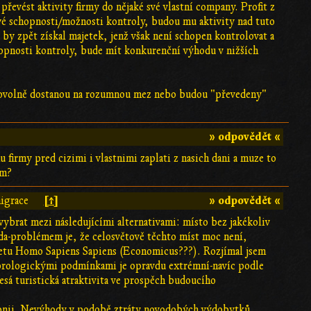
převést aktivity firmy do nějaké své vlastní company. Profit z
 své schopnosti/možnosti kontroly, budou mu aktivity nad tuto
by zpět získal majetek, jenž však není schopen kontrolovat a
hopnosti kontroly, bude mít konkurenční výhodu v nižších
 samovolně dostanou na rozumnou mez nebo budou "převedeny"
» odpovědět «
 firmy pred cizimi i vlastnimi zaplati z nasich dani a muze to
am?
[↑]
» odpovědět «
igrace
vybrat mezi následujícími alternativami: místo bez jakékoliv
oda-problémem je, že celosvětově těchto míst moc není,
netu Homo Sapiens Sapiens (Economicus???). Rozjímal jsem
orologickými podmínkami je opravdu extrémní-navíc podle
sá turistická atraktivita ve prospěch budoucího
zonii. Nevýhody v podobě ztráty novodobých výdobytků