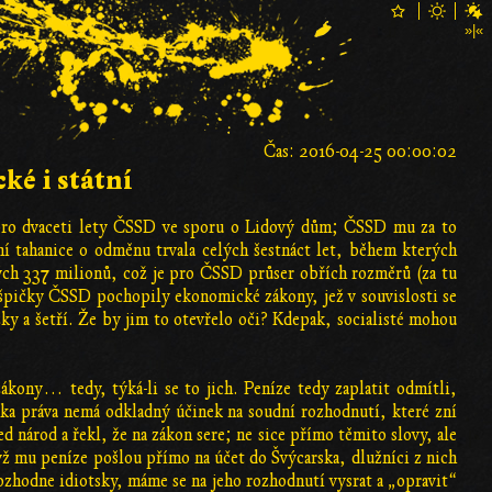
Čas: 2016-04-25 00:00:02
ké i státní
oro dvaceti lety ČSSD ve sporu o Lidový dům; ČSSD mu za to
ní tahanice o odměnu trvala celých šestnáct let, během kterých
ných 337 milionů, což je pro ČSSD průser obřích rozměrů (za tu
 špičky ČSSD pochopily ekonomické zákony, jež v souvislosti se
ky a šetří. Že by jim to otevřelo oči? Kdepak, socialisté mohou
zákony… tedy, týká-li se to jich. Peníze tedy zaplatit odmítli,
iska práva nemá odkladný účinek na soudní rozhodnutí, které zní
 národ a řekl, že na zákon sere; ne sice přímo těmito slovy, ale
dyž mu peníze pošlou přímo na účet do Švýcarska, dlužníci z nich
zhodne idiotsky, máme se na jeho rozhodnutí vysrat a „opravit“