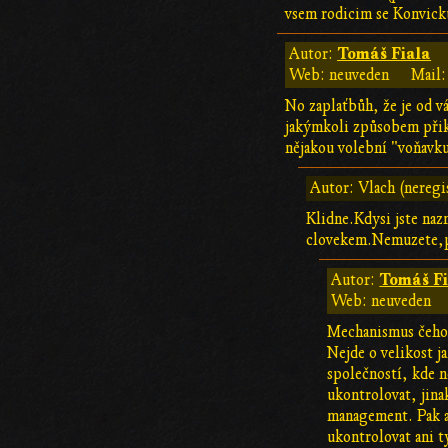
vsem rodicim se Konvick
Tomáš Fiala
Autor:
Web: neuveden
Mail:
No zaplaťbůh, že je od vá
jakýmkoli způsobem přikl
nějakou volební "voňavku
Autor: Vlach (neregi
Klidne.Kdysi jste naz
clovekem.Nemuzete,p
Tomáš Fi
Autor:
Web: neuveden
Mechanismus čeho?
Nejde o velikost j
společností, kde n
ukontrolovat, jina
management. Pak a
ukontrolovat ani ty