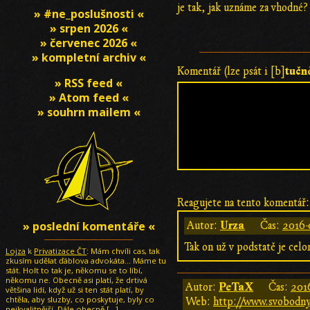
je tak, jak uznáme za vhodné?
» #ne_poslušnosti «
» srpen 2026 «
» červenec 2026 «
» kompletní archiv «
tučn
Komentář (lze psát i [b]
» RSS feed «
» Atom feed «
» souhrn mailem «
Reagujete na tento komentář:
» poslední komentáře «
Urza
Autor:
Čas:
2016-
Tak on už v podstatě je celo
Lojza
k
Privatizace ČT
: Mám chvíli cas, tak
zkusím udělat ďáblova advokáta... Máme tu
stát. Holt to tak je, někomu se to líbí,
někomu ne. Obecně asi platí, že drtivá
PeTaX
Autor:
Čas:
201
většina lidí, když už si ten stát platí, by
chtěla, aby sluzby, co poskytuje, byly co
Web:
http://www.svobodny-
nejkvalitnější. Dále obecně
[…]