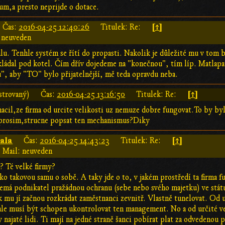
um,a presto neprijde o dotace.
[↑]
Čas:
2016-04-25 12:40:26
Titulek: Re:
 neuveden
lu. Tenhle systém se řítí do propasti. Nakolik je důležité mu v tom b
ádal pod kotel. Čím dřív dojedeme na "konečnou", tím líp. Matlapat
", aby "TO" bylo přijatelnější, mě teda opravdu neba.
[↑]
strovaný)
Čas:
2016-04-25 13:16:50
Titulek: Re:
nacil,ze firma od urcite velikosti uz nemuze dobre fungovat.To by byl
rosim,strucne popsat ten mechanismus?Diky
ala
[↑]
Čas:
2016-04-25 14:43:23
Titulek: Re:
Mail: neuveden
 Té velké firmy?
ako takovou samu o sobě. A taky jde o to, v jakém prostředí ta firma 
emá podnikatel pražádnou ochranu (sebe nebo svého majetku) ve státu.
k mu jí začnou rozkrádat zaměstnanci zevnitř. Vlastně tunelovat. Od ur
le musí být schopen ukontrolovat ten management. No a od určité v
 najaté lidi. Ti mají na jedné straně šanci pobírat plat za odvedenou p