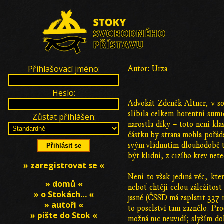
Přihlašovací jméno:
Autor:
Urza
Heslo:
Advokát Zdeněk Altner, v s
slíbila celkem horentní sumi
Zůstat přihlášen:
narostla díky – toto není kl
částku by strana mohla pořád
svým vládnutím dlouhodobě tv
být klidní, z cizího krev ne
» zaregistrovat se «
Není to však jediná věc, kte
» domů «
neboť chtějí celou záležitos
» o Stokách… «
jasně (ČSSD má zaplatit 337 m
» autoři «
to poselství tam zaznělo. Pro
» pište do Stok «
možná nic neuvidí; slyším do