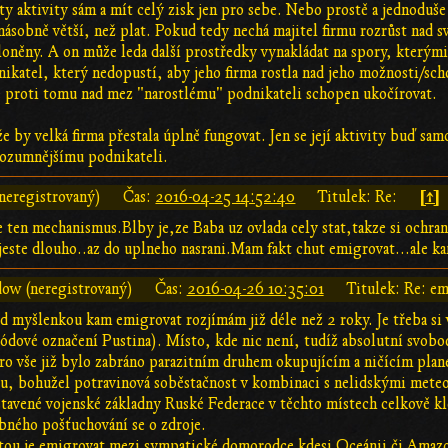
ty aktivity sám a mít celý zisk jen pro sebe. Nebo prostě a jednoduše 
 násobně větší, než plat. Pokud tedy nechá majitel firmu rozrůst nad
něny. A on může leda další prostředky vynakládat na spory, kterými 
ikatel, který nedopustí, aby jeho firma rostla nad jeho možnosti/sc
je proti tomu nad mez "narostlému" podnikateli schopen ukočírovat.
že by velká firma přestala úplně fungovat. Jen se její aktivity buď
rozumnějšímu podnikateli.
[↑]
neregistrovaný)
Čas:
2016-04-25 14:52:40
Titulek: Re:
e ten mechanismus.Blby je,ze Baba uz ovlada cely stat,takze si ochranu
 jeste dlouho..az do uplneho nasrani.Mam fakt chut emigrovat...ale k
dow (neregistrovaný)
Čas:
2016-04-26 10:35:01
Titulek: Re: em
d myšlenkou kam emigrovat rozjímám již déle než 2 roky. Je třeba si 
(kódové označení Pustina). Místo, kde nic není, tudíž absolutní svob
ro vše již bylo zabráno parazitním druhem okupujícím a ničícím pla
u, bohužel potravinová soběstačnost v kombinaci s nelidskými mete
tavené vojenské základny Ruské Federace v těchto místech celkově kle
ného pošťuchování se o zdroje.
ntou je emigrovat mezi sympatické domorodce kdesi Oceánii či Ama