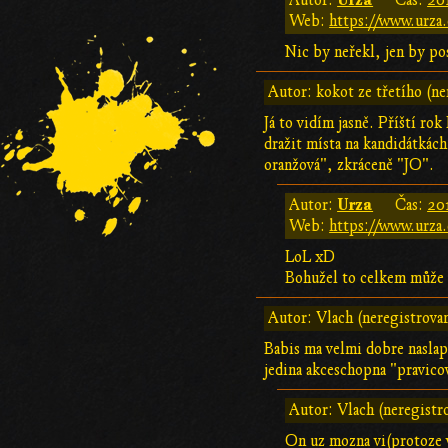
Urza
Autor:
Čas:
20
Web:
https://www.urza.
Nic by neřekl, jen by pos
Autor: kokot ze třetího (ne
Já to vidím jasně. Příští r
dražit místa na kandidátkác
oranžová", zkráceně "JO".
Urza
Autor:
Čas:
20
Web:
https://www.urza.
LoL xD
Bohužel to celkem může b
Autor: Vlach (neregistrova
Babis ma velmi dobre naslap
jedina akceschopna "pravico
Autor: Vlach (neregistr
On uz mozna vi(protoze v