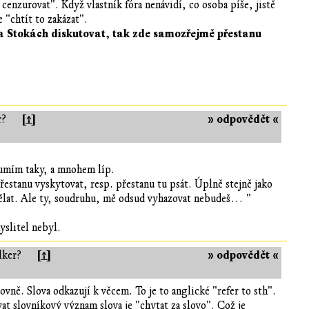
 cenzurovat". Když vlastník fóra nenávidí, co osoba píše, jistě
 "chtít to zakázat".
Stokách diskutovat, tak zde samozřejmě přestanu
[↑]
» odpovědět «
r?
o umím taky, a mnohem líp.
přestanu vyskytovat, resp. přestanu tu psát. Úplně stejně jako
l dělat. Ale ty, soudruhu, mě odsud vyhazovat nebudeš… "
yslitel nebyl.
[↑]
» odpovědět «
lker?
ovně. Slova odkazují k věcem. To je to anglické "refer to sth".
 slovníkový význam slova je "chytat za slovo". Což je