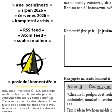
území mohly existovat, dále
» #ne_poslušnosti «
Rodinu neničí homosexuálové, k
» srpen 2026 «
» červenec 2026 «
» kompletní archiv «
» RSS feed «
tučn
Komentář (lze psát i [b]
» Atom feed «
» souhrn mailem «
Reagujete na tento komentář:
» poslední komentáře «
li
Autor:
Čas:
2023-01-
Rakusak
k
Privatizace ČT
: Ne, stat krade
nasilim schopnym lidem zdroje, coz
"Chceme-li podporovat rodinu
vyhovuje tem, ktery z toho benefituji!
podmínky, umožněno svobodně
Treba zamestnanci statni televize. Pokud
ty a tobe podobni tak moc chcete svou
***
televizi, slozte se a kupte si ji. Nebo si ji
Tím pádem bychom mohli posi
zalozte.