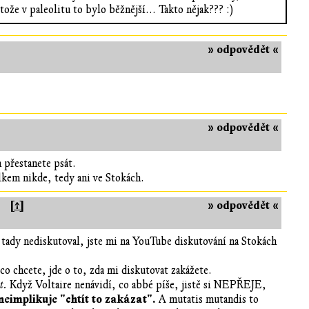
 v paleolitu to bylo běžnější... Takto nějak??? :)
» odpovědět «
» odpovědět «
m přestanete psát.
lkem nikde, tedy ani ve Stokách.
[↑]
» odpovědět «
m tady nediskutoval, jste mi na YouTube diskutování na Stokách
co chcete, jde o to, zda mi diskutovat zakážete.
t.
Když Voltaire nenávidí, co abbé píše, jistě si NEPŘEJE,
neimplikuje "chtít to zakázat".
A mutatis mutandis to