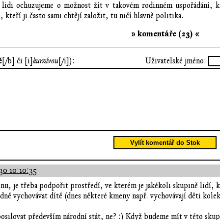
 lidi ochuzujeme o možnost žít v takovém rodinném uspořádání, k
teří ji často sami chtějí založit, tu ničí hlavně politika.
» komentáře (23) «
ě
[/b] či [i]
kurzívou
[/i]):
Uživatelské jméno:
Vylít komentář do Stok
30 10:10:35
, je třeba podpořit prostředí, ve kterém je jakékoli skupině lidí, kt
 vychovávat dítě (dnes některé kmeny např. vychovávají děti kolekti
lovat především národní stát, ne? :) Když budeme mít v této skupin