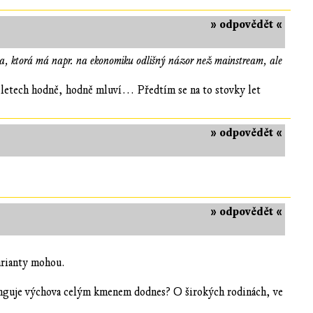
» odpovědět «
ka, ktorá má napr. na ekonomiku odlišný názor než mainstream, ale
 letech hodně, hodně mluví… Předtím se na to stovky let
» odpovědět «
» odpovědět «
arianty mohou.
 funguje výchova celým kmenem dodnes? O širokých rodinách, ve