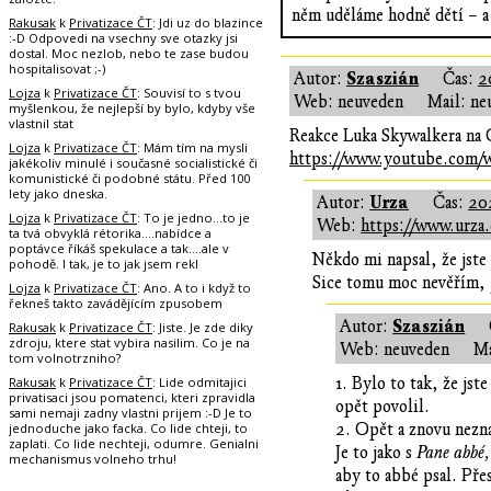
něm uděláme hodně dětí – a
Rakusak
k
Privatizace ČT
: Jdi uz do blazince
:-D Odpovedi na vsechny sve otazky jsi
dostal. Moc nezlob, nebo te zase budou
hospitalisovat ;-)
Szaszián
Autor:
Čas:
2
Lojza
k
Privatizace ČT
: Souvisí to s tvou
Web: neuveden
Mail: ne
myšlenkou, že nejlepší by bylo, kdyby vše
vlastnil stat
Reakce Luka Skywalkera na 
Lojza
k
Privatizace ČT
: Mám tím na mysli
https://www.youtube.com
jakékoliv minulé i současné socialistické či
komunistické či podobné státu. Před 100
lety jako dneska.
Urza
Autor:
Čas:
20
Lojza
k
Privatizace ČT
: To je jedno...to je
Web:
https://www.urza.
ta tvá obvyklá rétorika....nabídce a
poptávce říkáš spekulace a tak....ale v
Někdo mi napsal, že jste 
pohodě. I tak, je to jak jsem rekl
Sice tomu moc nevěřím, p
Lojza
k
Privatizace ČT
: Ano. A to i když to
řekneš takto zavádějícím zpusobem
Szaszián
Autor:
Rakusak
k
Privatizace ČT
: Jiste. Je zde diky
zdroju, ktere stat vybira nasilim. Co je na
Web: neuveden
Ma
tom volnotrzniho?
Rakusak
k
Privatizace ČT
: Lide odmitajici
1. Bylo to tak, že js
privatisaci jsou pomatenci, kteri zpravidla
opět povolil.
sami nemaji zadny vlastni prijem :-D Je to
jednoduche jako facka. Co lide chteji, to
2. Opět a znovu neznal
zaplati. Co lide nechteji, odumre. Genialni
Je to jako s
Pane abbé, 
mechanismus volneho trhu!
aby to abbé psal. Pře