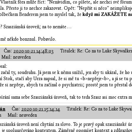
. Vlastník fóra může říct: "Nenávidím, co píšete, ale nechci své fórum
. Přesto ji to nechce zakazovat. Opět: "Nepřát si něco" neimplikuje
když mi ZAKÁŽETE na 
m blbečkem Benderem jsem to myslel tak, že
o? Szasziánská úroveň; na to nemáte…
e mě někdo bonznul. Pobavilo.
Čas:
2020-10-21 14:48:03
Titulek: Re: Co na to Luke Skywalke
Mail: neuveden
sal:
 začal ty, soudruhu. Já jsem se k němu snížil, jen aby ti ukázal, že h
í Stok, stačí aby Urza napsal, že si mě tu <b>nepřeje<b>, a já se tu 
že si nepřeje, abych tu začínal o psychiatrii; prostě jsem to přesta
opírání sama sebe Szasziánská úroveň, tak to teda Szasz asi moc extra m
ián
Čas:
2020-10-21 15:14:14
Titulek: Re: Co na to Luke Skywa
n
Mail: neuveden
ziánská úroveň není chytání za slovo. To je pravý opak szasziánské úr
 je spoluurčováno kontextem. Záměrně opomíjet kontext a zdůrazňovat