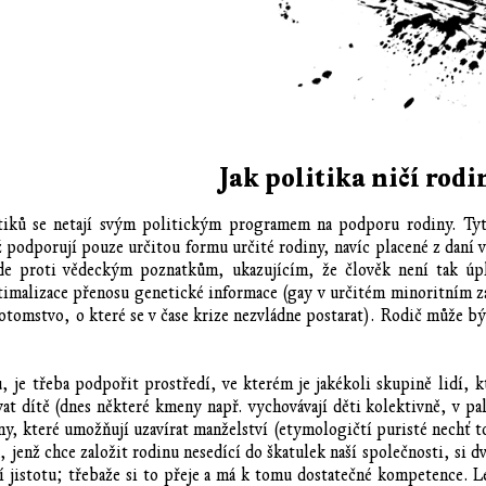
Jak politika ničí rodi
tiků se netají svým politickým programem na podporu rodiny. Tyt
iž podporují pouze určitou formu určité rodiny, navíc placené z daní
 jde proti vědeckým poznatkům, ukazujícím, že člověk není tak ú
malizace přenosu genetické informace (gay v určitém minoritním zas
otomstvo, o které se v čase krize nezvládne postarat). Rodič může b
 je třeba podpořit prostředí, ve kterém je jakékoli skupině lidí, k
 dítě (dnes některé kmeny např. vychovávají děti kolektivně, v pal
ny, které umožňují uzavírat manželství (etymologičtí puristé nechť t
 jenž chce založit rodinu nesedící do škatulek naší společnosti, si d
 jistotu; třebaže si to přeje a má k tomu dostatečné kompetence. L