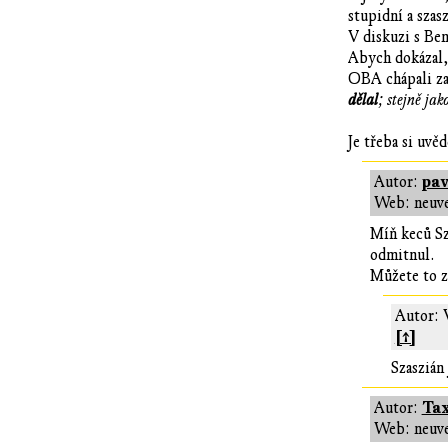
stupidní a szasz
V diskuzi s Ben
Abych dokázal, 
OBA chápali za
dělal
; stejně jak
Je třeba si uvě
pav
Autor:
Web: neuv
Míň keců Sza
odmitnul.
Můžete to za
Autor: 
[↑]
Szaszián
Tax
Autor:
Web: neuv