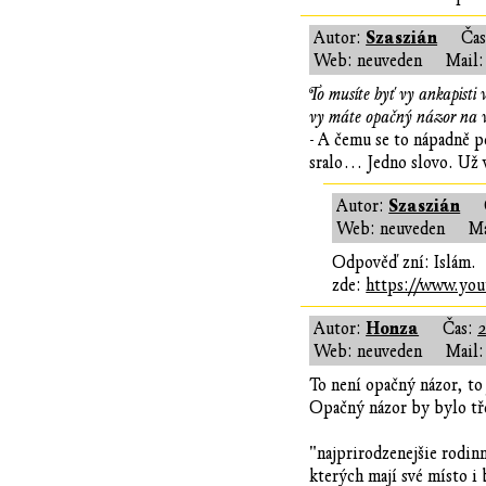
Szaszián
Autor:
Ča
Web: neuveden
Mail:
To musíte byť vy ankapisti
vy máte opačný názor na v
- A čemu se to nápadně 
sralo… Jedno slovo. Už 
Szaszián
Autor:
Web: neuveden
Ma
Odpověď zní: Islám.
zde:
https://www.you
Honza
Autor:
Čas:
2
Web: neuveden
Mail:
To není opačný názor, to 
Opačný názor by bylo tře
"najprirodzenejšie rodin
kterých mají své místo i 