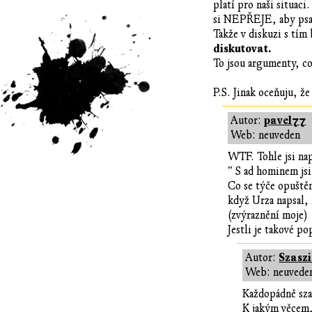
platí pro naši situaci
si NEPŘEJE, aby psala
Takže v diskuzi s tí
diskutovat.
To jsou argumenty, c
P.S. Jinak oceňuju, ž
pavel77
Autor:
Web: neuveden
WTF. Tohle jsi nap
" S ad hominem jsi
Co se týče opuštěn
když Urza napsal, 
(zvýraznění moje)
Jestli je takové p
Szasz
Autor:
Web: neuvede
Každopádně szas
K jakým věcem,