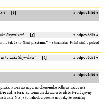
[↑]
» odpovědět «
ker?
[↑]
» odpovědět «
Luke Skywalker?
vidí, tak že to říkat přestanu.“ – sémantika. Přání stačí, pokud
[↑]
» odpovědět «
 na to Luke Skywalker?
» odpovědět «
upinka, ktorá má napr. na ekonomiku odlišný názor než
19 atď. a teraz ku tomu všetkému ešte idete tvrdiť zjavný
onštrukt? Nie je to náhodou presne naopak, že sociálny