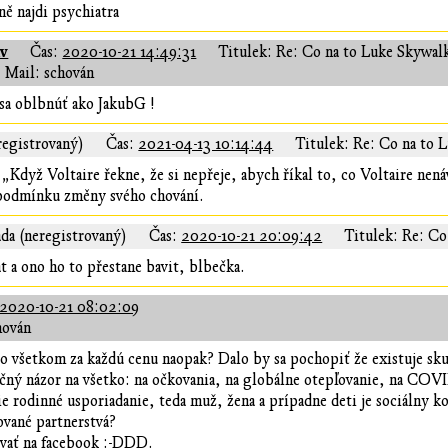
ně najdi psychiatra
nv
Čas:
2020-10-21 14:49:31
Titulek: Re: Co na to Luke Skywal
Mail: schován
 sa oblbnúť ako JakubG !
registrovaný)
Čas:
2021-04-13 10:14:44
Titulek: Re: Co na to 
 „Když Voltaire řekne, že si nepřeje, abych říkal to, co Voltaire nená
o podmínku změny svého chování.
da (neregistrovaný)
Čas:
2020-10-21 20:09:42
Titulek: Re: Co
a ono ho to přestane bavit, blbečka.
2020-10-21 08:02:09
hován
vo všetkom za každú cenu naopak? Dalo by sa pochopiť že existuje sk
čný názor na všetko: na očkovania, na globálne otepľovanie, na COVID
e rodinné usporiadanie, teda muž, žena a prípadne deti je sociálny k
rované partnerstvá?
ovať na facebook :-DDD.