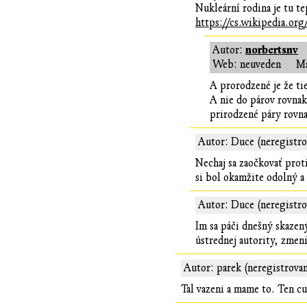
Nukleární rodina je tu te
https://cs.wikipedia.o
norbertsnv
Autor:
Web: neuveden
Ma
A prorodzené je že ti
A nie do párov rovnak
prirodzené páry rovna
Autor: Duce (neregistr
Nechaj sa zaočkovať prot
si bol okamžite odolný a
Autor: Duce (neregistr
Im sa páči dnešný skazen
ústrednej autority, zmen
Autor: parek (neregistrova
Tal vazeni a mame to. Ten cu