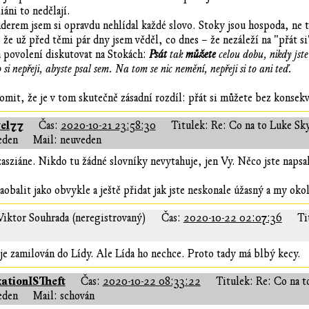
iáni to nedělají.
derem jsem si opravdu nehlídal každé slovo. Stoky jsou hospoda, ne t
že už před těmi pár dny jsem věděl, co dnes – že nezáleží na "přát si
 povolení diskutovat na Stokách:
Psát
tak
můžete
celou dobu, nikdy js
o si nepřeji, abyste psal sem. Na tom se nic nemění, nepřeji si to ani teď.
domit, že je v tom skutečně zásadní rozdíl: přát si můžete bez konsekv
el77
Čas:
2020-10-21 23:58:30
Titulek: Re: Co na to Luke Sk
eden
Mail: neuveden
sziáne. Nikdo tu žádné slovníky nevytahuje, jen Vy. Něco jste napsal
obalit jako obvykle a ještě přidat jak jste neskonale úžasný a my okol
Viktor Souhrada (neregistrovaný)
Čas:
2020-10-22 02:07:36
Ti
 je zamilován do Lídy. Ale Lída ho nechce. Proto tady má blbý kecy.
ationISTheft
Čas:
2020-10-22 08:33:22
Titulek: Re: Co na 
eden
Mail: schován