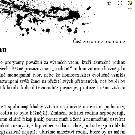
Čas: 2020-10-21 00:00:02
nu
o programy považuji za výsměch všem, kteří skutečně rodinu
 všech. Běžně prosazovanou „tradiční“ rodinu vnímám hlavně jako
plně monogamní tvor, nebo že homosexualita evolučně vznikla
toupení zvýší šanci na přežití svých příbuzných, než byl-li by
ýt kdokoli, koho dítě za rodiče považuje, protože k němu získalo
teří spolu mají kladný vztah a mají určité materiální podmínky,
eolitu to bylo běžnější). Zmínění politici rodinu nepodporují,
omu klidně říkají jinak) pouze muži a ženě a neumožňují uzavírat
vakrát rozmyslí, zda ji vůbec zakládat chce, pokud v jejím ohledu
egislativně nejspíše ubíráme množství rodin, které by na našem