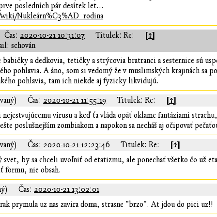
prve posledních pár desítek let...
rg/wiki/Nukleárn%C3%AD_rodina
[↑]
Čas:
2020-10-21 10:31:07
Titulek: Re:
il: schován
e babičky a dedkovia, tetičky a strýcovia bratranci a sesternice sú u
ého pohlavia. A áno, som si vedomý že v muslimských krajinách sa po
kého pohlavia, tam ich niekde aj fyzicky likvidujú.
[↑]
ovaný)
Čas:
2020-10-21 11:55:19
Titulek: Re:
i nejestvujúcemu vírusu a keď ťa vláda opäť oklame fantáziami strachu
 ešte poslušnejším zombiakom a napokon sa necháš aj očipovať pečať
[↑]
ovaný)
Čas:
2020-10-21 12:23:46
Titulek: Re:
ý svet, by sa chceli uvoľniť od etatizmu, ale ponechať všetko čo už e
iť formu, nie obsah.
ný)
Čas:
2020-10-21 13:02:01
rak prymula uz nas zavira doma, strasne "brzo". At jdou do pici uz!!