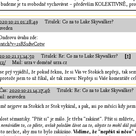
 budeme je tu svobodně vychovávat – především KOLEKTIVNĚ, protože
020-10-21 01:28:49
Titulek: Co na to Luke Skywalker?
uveden
Ondrovu úvahu zde:
/watch?v=2sRS1dwCotw
[↑]
20-10-21 13:14:50
Titulek: Re: Co na to Luke Skywalker?
cz/
Mail: urza v doméně urza.cz
se prý vyjádřil, že pokud řeknu, že si Vás ve Stokách nepřeji, tak se
rotože jsem to už říkal, ale tak znovu: Nepřeji si Vaše komentáře ce
Čas:
2020-10-21 14:17:46
Titulek: Re: Co na to Luke Skywalker?
il: neuveden
te mě nejprve na Stokách ze Stok vykázal, a pak, asi po měsíci kdy jse
ost sémantiky. "Přát si" je málo. Je třeba "zakázat". Přát si můžete, 
nenávidím to, co píšete, avšak položím život za to, abyste to mohl dál psá
Vidíme, že "nepřát si něco" 
sto nechce, aby mu to bylo zakázáno.