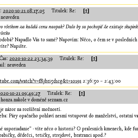
[↑]
s:
2020-10-21 08:17:05
Titulek: Re:
 neuveden
 vo všetkom za každú cenu naopak? Dalo by sa pochopiť že existuje skupin
šetko
podobá? Napadlo Vás to samé? Napovím: Něco, o čem se v posledních
víte? Napište.
[↑]
Čas:
2020-10-22 23:34:39
Titulek: Re:
il: neuveden
tube.com/watch?v=fRjbri5d1cg&t=1019s
2:36:50 – 2:43:00
[↑]
020-10-21 09:49:27
Titulek: Re:
 honza.nakole v doméně seznam.cz
je názor na rozšíření možností.
ba: Páry opačného pohlaví nesmí vstupovat do manželství, ostatní v
né usporiadanie" - víte něco o historii? O pralesních kmenech, kde
babičky, dědečci, tetičky, strejdové, bratranci apod.?