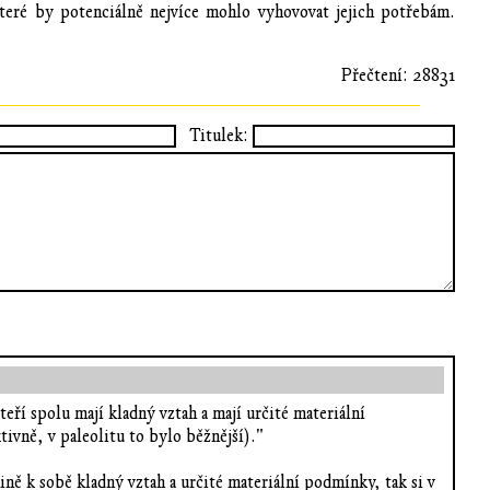
teré by potenciálně nejvíce mohlo vyhovovat jejich potřebám.
Přečtení: 28831
Titulek:
eří spolu mají kladný vztah a mají určité materiální
vně, v paleolitu to bylo běžnější)."
ě k sobě kladný vztah a určité materiální podmínky, tak si v