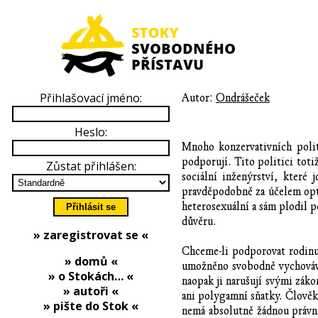
Přihlašovací jméno:
Autor:
Ondrášeček
Heslo:
Mnoho konzervativních poli
podporují. Tito politici tot
Zůstat přihlášen:
sociální inženýrství, které
pravděpodobně za účelem opti
heterosexuální a sám plodil p
důvěru.
» zaregistrovat se «
Chceme-li podporovat rodinu,
» domů «
umožněno svobodně vychovávat
» o Stokách… «
naopak ji narušují svými záko
» autoři «
ani polygamní sňatky. Člověk,
» pište do Stok «
nemá absolutně žádnou právní