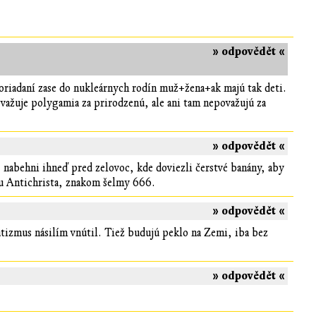
» odpovědět «
sporiadaní zase do nukleárnych rodín muž+žena+ak majú tak deti.
važuje polygamia za prirodzenú, ale ani tam nepovažujú za
» odpovědět «
, nabehni ihneď pred zelovoc, kde doviezli čerstvé banány, aby
ou Antichrista, znakom šelmy 666.
» odpovědět «
tatizmus násilím vnútil. Tiež budujú peklo na Zemi, iba bez
» odpovědět «