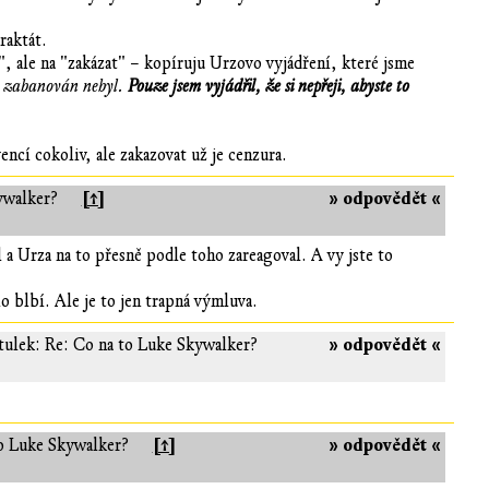
raktát.
", ale na "zakázat" – kopíruju Urzovo vyjádření, které jsme
te zabanován nebyl.
Pouze jsem vyjádřil, že si nepřeji, abyste to
encí cokoliv, ale zakazovat už je cenzura.
[↑]
» odpovědět «
ywalker?
 a Urza na to přesně podle toho zareagoval. A vy jste to
o blbí. Ale je to jen trapná výmluva.
» odpovědět «
tulek: Re: Co na to Luke Skywalker?
[↑]
» odpovědět «
to Luke Skywalker?