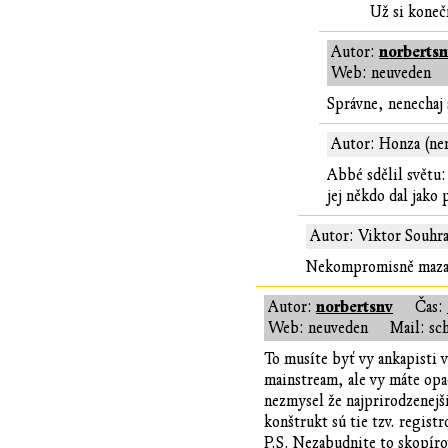
Už si koneč
norberts
Autor:
Web: neuveden
Správne, nenechaj
Autor: Honza (ne
Abbé sdělil světu:
jej někdo dal jak
Autor: Viktor Souhra
Nekompromisně mazat 
norbertsnv
Autor:
Čas:
Web: neuveden
Mail: sc
To musíte byť vy ankapisti 
mainstream, ale vy máte opa
nezmysel že najprirodzenejši
konštrukt sú tie tzv. regist
P.S. Nezabudnite to skopír