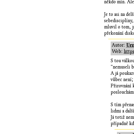
někdo mín. Ale 
Je to asi na de
sebedisciplíny,
mluvil o tom, j
překonání disk
Ur
Autor:
Web:
https
S tou válkou
"nemuseli b
A já poukazu
vůbec není; 
Přirovnání 
poslouchám 
S tím přena
lidmi a dalš
Já totiž ne
případně kd