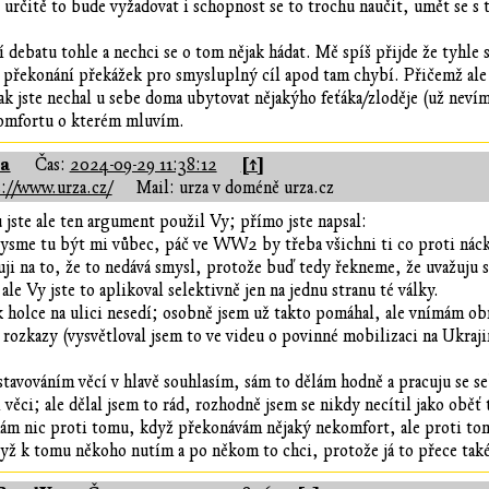
určitě to bude vyžadovat i schopnost se to trochu naučit, umět se s 
lší debatu tohle a nechci se o tom nějak hádat. Mě spíš přijde že tyhl
 překonání překážek pro smysluplný cíl apod tam chybí. Přičemž ale t
ak jste nechal u sebe doma ubytovat nějakýho feťáka/zloděje (už nevím
omfortu o kterém mluvím.
za
[↑]
Čas:
2024-09-29 11:38:12
://www.urza.cz/
Mail: urza v doméně urza.cz
 jste ale ten argument použil Vy; přímo jste napsal:
ysme tu být mi vůbec, páč ve WW2 by třeba všichni ti co proti náck
ji na to, že to nedává smysl, protože buď tedy řekneme, že uvažuju sá
ale Vy jste to aplikoval selektivně jen na jednu stranu té války.
k holce na ulici nesedí; osobně jsem už takto pomáhal, ale vnímám ob
rozkazy (vysvětloval jsem to ve videu o povinné mobilizaci na Ukraji
stavováním věcí v hlavě souhlasím, sám to dělám hodně a pracuju se se
í věci; ale dělal jsem to rád, rozhodně jsem se nikdy necítil jako oběť
mám nic proti tomu, když překonávám nějaký nekomfort, ale proti tom
yž k tomu někoho nutím a po někom to chci, protože já to přece také 