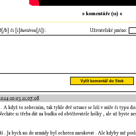
» komentáře (11) «
ě
[/b] či [i]
kurzívou
[/i]):
Uživatelské jméno:
Vylít komentář do Stok
2024-10-03 11:07:08
. A když to zobecním, tak tyhle dvě situace se liší v míře či typu d
Necháte si třeba dát na budku od obtěžovatele holky , ale už byste ne
ší . Ja bych asi do armády byl ochoten narukovat . Ale kdyby mě posla