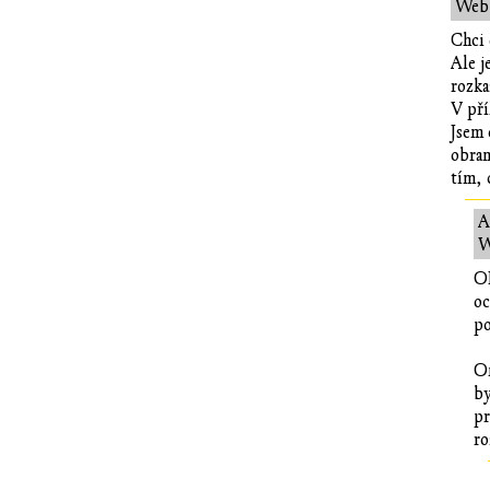
Web
Chci 
Ale j
rozka
V pří
Jsem 
obran
tím, 
A
W
OK
oc
po
On
by
pr
ro