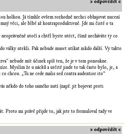
» odpovědět «
 tou holkou. Já tímhle ovšem rozhodně nechci obhajovat nucení
jemný věci, ale blbě až kontraproduktivně. Jde mi čistě o ta
r neoprávněně utočí a chtěl byste utéct, čímž necháváte ty co
m do války utekli. Pak nebude muset utíkat nikdo další. Vy takto
výzva" nebude mít účinek spíš ten, že je v tom ponoukne.
níze. Myslím že u nácků a určitě jinde to tak často bylo, je, a
t co chcou. „Tu ne cede malis sed contra audentior ito“
ás někdo do toho samého nutí (např. jit bojovat proti
t. Proto mi právě přijde to, jak jste to formuloval tady ve
» odpovědět «