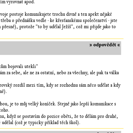
tím vyrovnat apod.
e svoje postoje komunikujete trochu divně a ten apekt nějaké
řeba o přednášku vedle - ke křesťanskému společenství - jste
 přesně), protože "to by udělal Ježíš", což mi přijde jako to
» odpovědět «
ům bojovali utekli"
m za sebe, ale ne za ostatní, nebo za všechny, ale pak ta válka
rovský rozdíl mezi tím, kdy se rozhodnu sám něco udělat a kdy
ně).
bou, je to můj velký koníček. Stejně jako lepší komunikace s
 toho.
u, když se postavím do pozice oběti, že to dělám pro druhé,
udělal (což je typicky příklad těch škol).