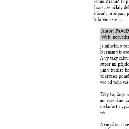
jednu stranu? To p
Jasně, že někdy dě
důvod, proč jsou 
kdo Vás sere…
Pavel
Autor:
Web: neuvede
Ja mluvím o tom
Neznám vás oso
A vy taky mluví
super mi přijde
jim v budete br
té situaci pomů
věc od toho va
Taky to, že je 
ani vaření ani 
diskofort a vyž
věc.
Nemyslím si že 