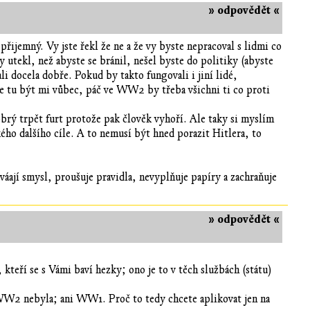
» odpovědět «
epřijemný. Vy jste řekl že ne a že vy byste nepracoval s lidmi co
 utekl, než abyste se bránil, nešel byste do politiky (abyste
 docela dobře. Pokud by takto fungovali i jiní lidé,
e tu být mi vůbec, páč ve WW2 by třeba všichni ti co proti
dobrý trpět furt protože pak člověk vyhoří. Ale taky si myslím
ého dalšího cíle. A to nemusí být hned porazit Hitlera, to
áají smysl, proušuje pravidla, nevyplňuje papíry a zachraňuje
» odpovědět «
kteří se s Vámi baví hezky; ono je to v těch službách (státu)
WW2 nebyla; ani WW1. Proč to tedy chcete aplikovat jen na