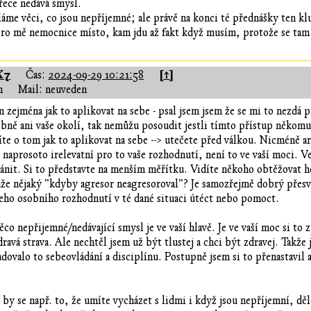
řece nedává smysl.
láme věci, co jsou nepříjemné; ale právě na konci té přednášky ten klu
pro mě nemocnice místo, kam jdu až fakt když musím, protože se tam
X7
[↑]
Čas:
2024-09-29 10:21:58
n
Mail: neuveden
 zejména jak to aplikovat na sebe - psal jsem jsem že se mi to nezdá p
bně ani vaše okolí, tak nemůžu posoudit jestli tímto přístup někomu
te o tom jak to aplikovat na sebe --> utečete před válkou. Nicméně a
 naprosoto irelevatní pro to vaše rozhodnutí, není to ve vaší moci. Ve
ánit. Si to představte na menším měřítku. Vidíte někoho obtěžovat ho
že nějaký "kdyby agresor neagresoroval"? Je samozřejmě dobrý přesvě
šeho osobního rozhodnutí v té dané situaci útéct nebo pomoct.
něco nepřijemné/nedávající smysl je ve vaší hlavě. Je ve vaší moc si to
zdravá strava. Ale nechtěl jsem už být tlustej a chci být zdravej. Takž
adovalo to sebeovládání a disciplínu. Postupně jsem si to přenastavil
by se např. to, že umíte vycházet s lidmi i když jsou nepříjemní, děl