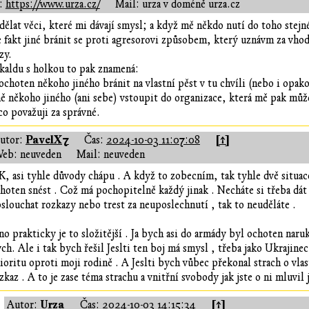
:
https://www.urza.cz/
Mail: urza v doméně urza.cz
dělat věci, které mi dávají smysl; a když mě někdo nutí do toho stej
e fakt jiné bránit se proti agresorovi způsobem, který uznávm za vh
zy.
kaldu s holkou to pak znamená:
ochoten někoho jiného bránit na vlastní pěst v tu chvíli (nebo i opa
ě někoho jiného (ani sebe) vstoupit do organizace, která mě pak může
co považuji za správné.
PavelX7
[↑]
utor:
Čas:
2024-10-03 11:07:08
eb: neuveden
Mail: neuveden
, asi tyhle důvody chápu . A když to zobecním, tak tyhle dvě situace
hoten snést . Což má pochopitelně každý jinak . Necháte si třeba dát
slouchat rozkazy nebo trest za neuposlechnutí , tak to neuděláte .
o prakticky je to složitější . Ja bych asi do armády byl ochoten naru
ch. Ale i tak bych řešil Jeslti ten boj má smysl , třeba jako Ukrajinec
ioritu oproti moji rodině . A Jeslti bych vůbec překonal strach o vlas
zkaz . A to je zase téma strachu a vnitřní svobody jak jste o ni mluvil 
Urza
[↑]
Autor:
Čas:
2024-10-03 14:15:34