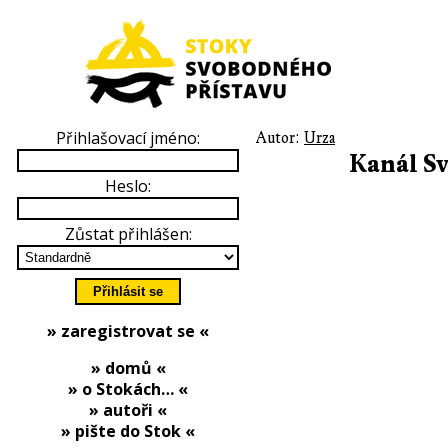
Přihlašovací jméno:
Autor:
Urza
Kanál S
Heslo:
Zůstat přihlášen:
» zaregistrovat se «
» domů «
» o Stokách… «
» autoři «
» pište do Stok «