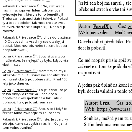
Jeslti ten boj má smysl , tř
Rakusak
k
Privatizace ČT
: Ne, stat krade
překonal strach o vlastní živ
nasilim schopnym lidem zdroje, coz
vyhovuje tem, ktery z toho benefituji!
Treba zamestnanci statni televize. Pokud
ty a tobe podobni tak moc chcete svou
PavelX7
Autor:
Čas:
20
televizi, slozte se a kupte si ji. Nebo si ji
zalozte.
Web: neuveden
Mail: ne
Rakusak
k
Privatizace ČT
: Jdi uz do blazince
:-D Odpovedi na vsechny sve otazky jsi
Docela dobrá přednáška. Pan
dostal. Moc nezlob, nebo te zase budou
docela pobavil.
hospitalisovat ;-)
Lojza
k
Privatizace ČT
: Souvisí to s tvou
Co mě naopak přišlo spíš zvl
myšlenkou, že nejlepší by bylo, kdyby vše
vlastnil stat
začenete o tom že je škola v
Lojza
k
Privatizace ČT
: Mám tím na mysli
inspirativní.
jakékoliv minulé i současné socialistické či
komunistické či podobné státu. Před 100
lety jako dneska.
A jedna pak úplně na konci 
Lojza
k
Privatizace ČT
: To je jedno...to je
byli docela validní a tohle 
ta tvá obvyklá rétorika....nabídce a
poptávce říkáš spekulace a tak....ale v
pohodě. I tak, je to jak jsem rekl
Urza
Autor:
Čas:
20
Lojza
k
Privatizace ČT
: Ano. A to i když to
Web:
https://www.urza.
řekneš takto zavádějícím zpusobem
Souhlas, možná jsem tu z
Rakusak
k
Privatizace ČT
: Jiste. Je zde diky
zdroju, ktere stat vybira nasilim. Co je na
S tím hedonismem asi nev
tom volnotrzniho?