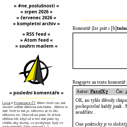
» #ne_poslušnosti «
» srpen 2026 «
» červenec 2026 «
» kompletní archiv «
tučn
Komentář (lze psát i [b]
» RSS feed «
» Atom feed «
» souhrn mailem «
Reagujete na tento komentář:
PavelX7
Autor:
Čas:
» poslední komentáře «
OK, asi tyhle důvody chápu 
Lojza
k
Privatizace ČT
: Mám chvíli cas, tak
pochopitelně každý jinak . 
zkusím udělat ďáblova advokáta... Máme tu
stát. Holt to tak je, někomu se to líbí,
neuděláte .
někomu ne. Obecně asi platí, že drtivá
většina lidí, když už si ten stát platí, by
chtěla, aby sluzby, co poskytuje, byly co
Ono prakticky je to složitěj
nejkvalitnější. Dále obecně
[…]