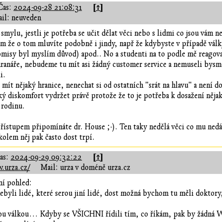
[↑]
Čas:
2024-09-28 21:08:31
il: neuveden
 smylu, jestli je potřeba se učit dělat věci nebo s lidmi co jsou vám n
ím že o tom mluvíte podobně i jindy, např že kdybyste v případě války
isy byl myslím důvod) apod.. No a studenti na to podle mě reagovali
ranáře, nebudeme tu mít asi žádný customer service a nemuseli bysm
i.
 mít nějaký hranice, nenechat si od ostatních "srát na hlavu" a není 
ký diskomfort vydržet právě protože že to je potřeba k dosažení nějak
 rodinu.
ístupem připomínáte dr. House ;-). Ten taky nedělá věci co mu nedáv
 kolem něj pak často dost trpí.
[↑]
as:
2024-09-29 09:32:22
.urza.cz/
Mail: urza v doméně urza.cz
vní pohled:
byli lidé, které serou jiní lidé, dost možná bychom tu měli doktory, 
tou válkou… Kdyby se VŠICHNI řídili tím, co říkám, pak by žádná 