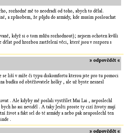
ného, rozhodně mě to neodradí od toho, abych to dělal.
odné, a způsobem, že půjdu do armády, kde musím poslouchat
kovaně, když si o tom můžu rozhodnout); nejsem ochoten kvůli
 dělat pod hrozbou zastřelení věci, které jsou v rozporu s
» odpovědět «
 se liší v míře či typu diskomfortu kterou jste pro tu pomoci
 na budku od obtěžovatele holky , ale už byste nesnesl
kovat . Ale kdyby mě poslali vystřílet Mai Lai , neposlechl
 bych ho asi neviděl . A taky Jeslti proste ty cizí životy mají
tní život a fakt sel do té armády a nebo pak neuposlechl ten
jinde .
» odpovědět «