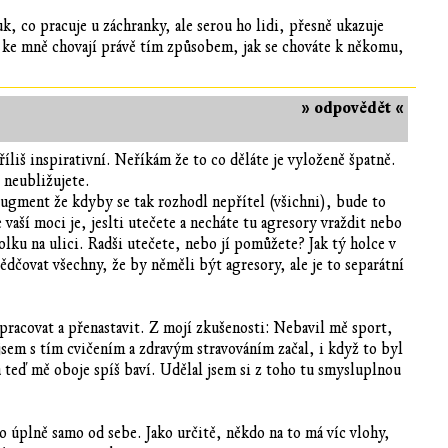
k, co pracuje u záchranky, ale serou ho lidi, přesně ukazuje
 ke mně chovají právě tím způsobem, jak se chováte k někomu,
» odpovědět «
říliš inspirativní. Neříkám že to co děláte je vyloženě špatně.
 neubližujete.
rugment že kdyby se tak rozhodl nepřítel (všichni), bude to
 vaší moci je, jeslti utečete a necháte tu agresory vraždit nebo
lku na ulici. Radši utečete, nebo jí pomůžete? Jak tý holce v
dčovat všechny, že by něměli být agresory, ale je to separátní
 zpracovat a přenastavit. Z mojí zkušenosti: Nebavil mě sport,
e jsem s tím cvičením a zdravým stravováním začal, i když to byl
 a teď mě oboje spíš baví. Udělal jsem si z toho tu smysluplnou
o úplně samo od sebe. Jako určitě, někdo na to má víc vlohy,