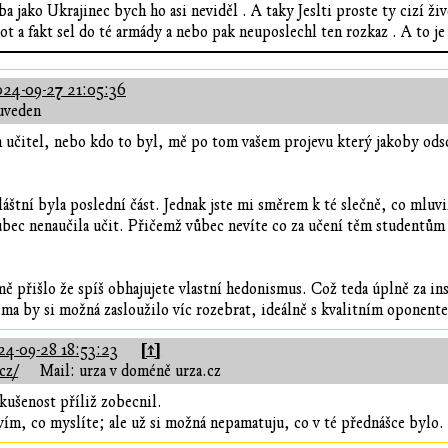
eba jako Ukrajinec bych ho asi neviděl . A taky Jeslti proste ty cizí ž
ot a fakt sel do té armády a nebo pak neuposlechl ten rozkaz . A to je 
24-09-27 21:05:36
uveden
 učitel, nebo kdo to byl, mě po tom vašem projevu který jakoby odsouh
áštní byla poslední část. Jednak jste mi směrem k té slečně, co mluvi
ůbec nenaučila učit. Přičemž vůbec nevíte co za učení těm studentům v
mě přišlo že spíš obhajujete vlastní hedonismus. Což teda úplně za i
téma by si možná zasloužilo víc rozebrat, ideálně s kvalitním oponent
[↑]
24-09-28 18:53:23
cz/
Mail: urza v doméně urza.cz
kušenost příliž zobecnil.
ím, co myslíte; ale už si možná nepamatuju, co v té přednášce bylo.