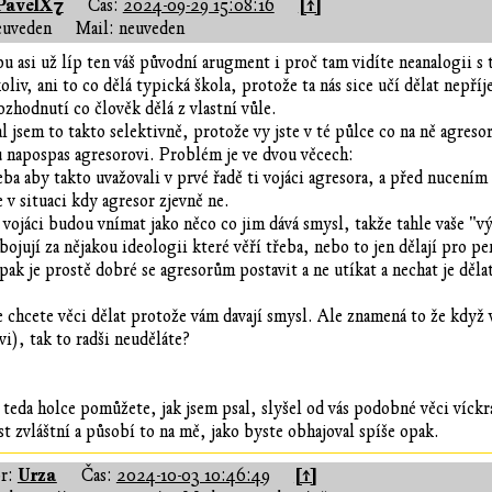
PavelX7
[↑]
Čas:
2024-09-29 15:08:16
euveden
Mail: neuveden
u asi už líp ten váš původní arugment i proč tam vidíte neanalogii s
liv, ani to co dělá typická škola, protože ta nás sice učí dělat nepří
ozhodnutí co člověk dělá z vlastní vůle.
l jsem to takto selektivně, protože vy jste v té půlce co na ně agreso
 napospas agresorovi. Problém je ve dvou věcech:
řeba aby takto uvažovali v prvé řadě ti vojáci agresora, a před nucení
 v situaci kdy agresor zjevně ne.
ti vojáci budou vnímat jako něco co jim dává smysl, takže tahle vaše "
ojují za nějakou ideologii které věří třeba, nebo to jen dělají pro pe
pak je prostě dobré se agresorům postavit a ne utíkat a nechat je děla
 chcete věci dělat protože vám davají smysl. Ale znamená to že když v
vi), tak to radši neuděláte?
e teda holce pomůžete, jak jsem psal, slyšel od vás podobné věci víckrá
st zvláštní a působí to na mě, jako byste obhajoval spíše opak.
Urza
[↑]
r:
Čas:
2024-10-03 10:46:49