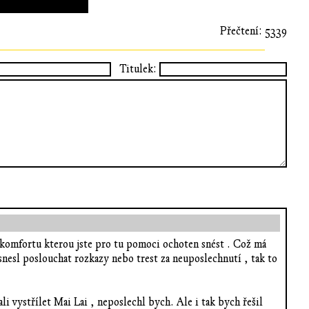
Přečtení: 5339
Titulek:
iskomfortu kterou jste pro tu pomoci ochoten snést . Což má
snesl poslouchat rozkazy nebo trest za neuposlechnutí , tak to
li vystřílet Mai Lai , neposlechl bych. Ale i tak bych řešil