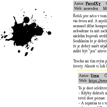
PavelX7
Autor:
Web: neuveden
Ma
Řešili jste něco v tom
vás štvou atd. A mysl
nemusel dělat komprom
nebudeme tu mít zach
náckům bojovali utekl
Souhlasím že je dobrý
že je dobrý umět něja
může být "jen" uživit
Trochu mi tím svým př
životy. Akorát ti lidi
Urza
Autor:
Č
Web:
https://www
To je dost selekti
– Kdyby doktoři ne
totiž dost poznat.
– A zejména to s 