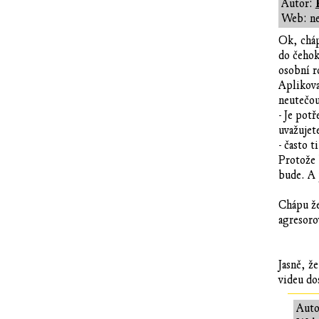
Autor:
Web: n
Ok, cháp
do čehoko
osobní r
Aplikova
neutečou
- Je pot
uvažujete
- často 
Protože b
bude. A 
Chápu že
agresoro
Jasně, ž
videu do
Auto