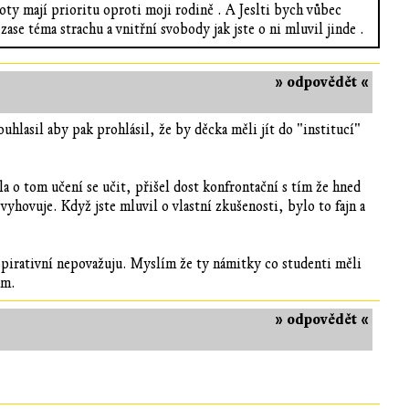
ivoty mají prioritu oproti moji rodině . A Jeslti bych vůbec
zase téma strachu a vnitřní svobody jak jste o ni mluvil jinde .
» odpovědět «
lasil aby pak prohlásil, že by děcka měli jít do "institucí"
la o tom učení se učit, přišel dost konfrontační s tím že hned
yhovuje. Když jste mluvil o vlastní zkušenosti, bylo to fajn a
nspirativní nepovažuju. Myslím že ty námitky co studenti měli
em.
» odpovědět «