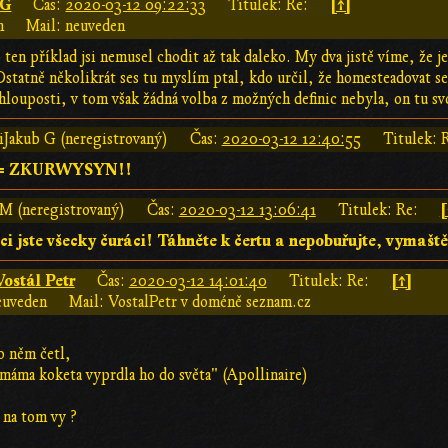
 G
[↑]
Čas:
2020-03-12 09:22:33
Titulek: Re:
n
Mail: neuveden
ten příklad jsi nemusel chodit až tak daleko. My dva jistě víme, že 
Ostatně několikrát ses tu myslím ptal, kdo určil, že homesteadovat se
 hlouposti, v tom však žádná volba z možných definic nebyla, on tu s
iJakub G (neregistrovaný)
Čas:
2020-03-12 12:40:55
Titulek: 
== ZKURWYSYN!!
[
jM (neregistrovaný)
Čas:
2020-03-12 13:06:41
Titulek: Re:
i jste všecky čuráci! Táhněte k čertu a nepobuřujte, vymaště
Vostál Petr
[↑]
Čas:
2020-03-12 14:01:40
Titulek: Re:
euveden
Mail: VostalPetr v doméně seznam.cz
vo něm četl,
 máma koketa vyprdla ho do světa" (Apollinaire)
e na tom vy ?