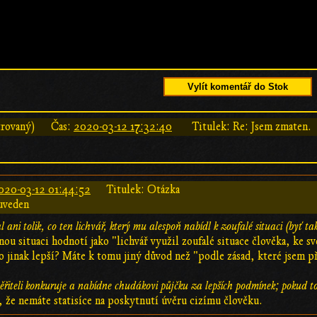
Vylít komentář do Stok
rovaný)
Čas:
2020-03-12 17:32:40
Titulek: Re: Jsem zmaten.
020-03-12 01:44:52
Titulek: Otázka
uveden
 ani tolik, co ten lichvář, který mu alespoň nabídl k zoufalé situaci (byť t
ou situaci hodnotí jako "lichvář využil zoufalé situace člověka, ke 
o jinak lepší? Máte k tomu jiný důvod než "podle zásad, které jsem při
ěřiteli konkuruje a nabídne chudákovi půjčku za lepších podmínek; pokud to 
, že nemáte statisíce na poskytnutí úvěru cizímu člověku.