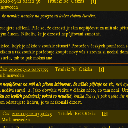
[↑]
2020-03-12 02:22:36
Titulek: Re: Otázka
 neuveden
 že nemáte statisíce na poskytnutí úvěru cizímu člověku.
cujete sdělení. Píše se, že drzostí je sám nepůjčovat za míň ale přit
ým činem. Nikoliv, že je drzostí nepůjčování samotné.
statisíce, když je někdo v zoufalé situaci? Protože v českých poměrec
axikem a tak zoufale potřebuje koupit nový vůz a zrovna si nechal do
ezuelu, tak to pak možná ano.
[↑]
Čas:
2020-03-12 02:57:59
Titulek: Re: Otázka
il: neuveden
m nepůjčovat za míň ale přitom kritizovat, že někdo půjčuje za víc
, než by
 nedává smysl. 2. Jako obvykle vidíte v článku něco, co tam není. Urz
ku za lepších podmínek; pokud to neudělá
, kritika lichvy je pak z jeho úst
om odsuzujete lichvu, je to neskonalá drzost.
[↑]
Čas:
2020-03-12 03:56:25
Titulek: Re: Otázka
Mail: neuveden