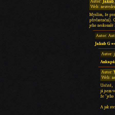
Jakub
Autor:
Web: neuvede
Myslím, že pro 
přivlastnění). 
jeho neskonalé
Autor: Ant
Jakub G 
Autor: 
Ankapác
Autor:
Web: n
Určitě,
já jsem 
že "jeho
A jak st