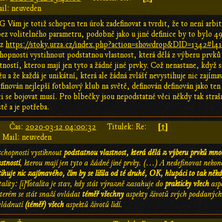
il: neuveden
 G Vám je totiž schopen ten úrok zadefinovat a tvrdit, že to není arbi
bez volitelného parametru, podobně jako u jiné definice by to bylo 49 
iz
https://stoky.urza.cz/index.php?action=showdrop&DID=1342#l4
hopnosti vystihnout podstatnou vlastnost, která dělá z výberu prvk
stností, kterou mají jen tyto a žádné jiné prvky. Což nenastane, když
žu a že každá je unikátní, která ale žádná zvlášť nevystihuje nic zají
efinován nejlepší fotbalový klub na světě, definován definován jako ten
i se bojovat musí. Pro blbečky jsou nepodstatné věci někdy tak strašn
stě a je potřeba.
[↑]
Čas:
2020-03-12 04:00:32
Titulek: Re:
Mail: neuveden
schopnosti vystihnout
podstatnou vlastnost, která dělá z výberu prvků mno
astností
, kterou mají jen tyto a žádné jiné prvky. (…) A nedefinovat nekon
huje nic zajímavého, čím by se lišila od té druhé, OK, hlupáci to tak někd
tality: [i]Totalita je stav, kdy stát výrazně zasahuje do
prakticky všech
asp
 kterém se stát snaží ovládat
téměř všechny
aspekty životů svých poddaných
ovládnutí
(téměř) všech
aspektů životů lidí.