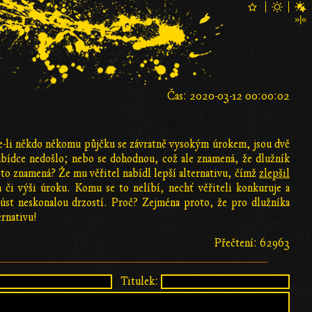
Čas: 2020-03-12 00:00:02
ídne-li někdo někomu půjčku se závratně vysokým úrokem, jsou dvě
nabídce nedošlo; nebo se dohodnou, což ale znamená, že dlužník
o to znamená? Že mu věřitel nabídl lepší alternativu, čímž
zlepšil
 či výši úroku. Komu se to nelíbí, nechť věřiteli konkuruje a
 úst neskonalou drzostí. Proč? Zejména proto, že pro dlužníka
ernativu!
Přečtení: 62963
Titulek: