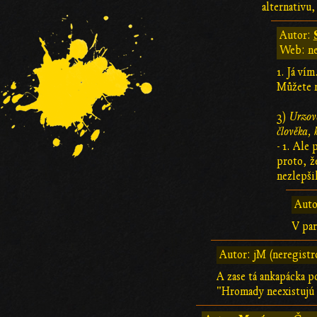
alternativu,
Autor:
Web: n
1. Já ví
Můžete m
3)
Urzova
člověka,
- 1. Ale 
proto, ž
nezlepši
Auto
V pa
Autor: jM (neregistr
A zase tá ankapácka p
"Hromady neexistujú