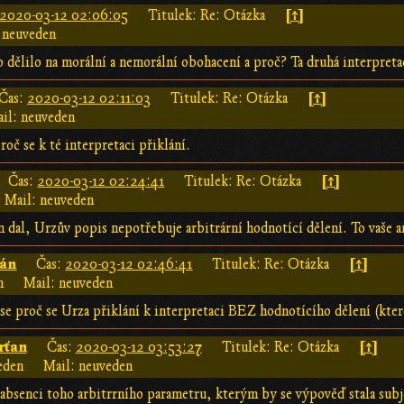
[↑]
2020-03-12 02:06:05
Titulek: Re: Otázka
 neuveden
o dělilo na morální a nemorální obohacení a proč? Ta druhá interpreta
[↑]
Čas:
2020-03-12 02:11:03
Titulek: Re: Otázka
il: neuveden
roč se k té interpretaci přiklání.
[↑]
Čas:
2020-03-12 02:24:41
Titulek: Re: Otázka
Mail: neuveden
dal, Urzův popis nepotřebuje arbitrární hodnotící dělení. To vaše a
ián
[↑]
Čas:
2020-03-12 02:46:41
Titulek: Re: Otázka
n
Mail: neuveden
se proč se Urza přiklání k interpretaci BEZ hodnotícího dělení (kter
rťan
[↑]
Čas:
2020-03-12 03:53:27
Titulek: Re: Otázka
eden
Mail: neuveden
absenci toho arbitrrního parametru, kterým by se výpověď stala subje