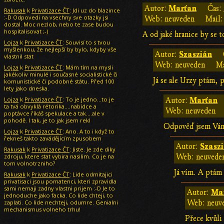
Marťan
Autor:
Čas:
Rakusak
k
Privatizace ČT
: Jdi uz do blazince
:-D Odpovedi na vsechny sve otazky jsi
Web: neuveden
Mail:
dostal. Moc nezlob, nebo te zase budou
hospitalisovat ;-)
A od jaké hranice by se t
Lojza
k
Privatizace ČT
: Souvisí to s tvou
myšlenkou, že nejlepší by bylo, kdyby vše
Szaszián
Autor:
vlastnil stat
Web: neuveden
Ma
Lojza
k
Privatizace ČT
: Mám tím na mysli
jakékoliv minulé i současné socialistické či
Já se ale Urzy ptám, p
komunistické či podobné státu. Před 100
lety jako dneska.
Lojza
k
Privatizace ČT
: To je jedno...to je
Marťan
Autor:
ta tvá obvyklá rétorika....nabídce a
Web: neuveden
poptávce říkáš spekulace a tak....ale v
pohodě. I tak, je to jak jsem rekl
Odpověď jsem Vám 
Lojza
k
Privatizace ČT
: Ano. A to i když to
řekneš takto zavádějícím zpusobem
Szasz
Autor:
Rakusak
k
Privatizace ČT
: Jiste. Je zde diky
zdroju, ktere stat vybira nasilim. Co je na
Web: neuvede
tom volnotrzniho?
Já vím. A ptám 
Rakusak
k
Privatizace ČT
: Lide odmitajici
privatisaci jsou pomatenci, kteri zpravidla
sami nemaji zadny vlastni prijem :-D Je to
Ma
Autor:
jednoduche jako facka. Co lide chteji, to
zaplati. Co lide nechteji, odumre. Genialni
Web: neuv
mechanismus volneho trhu!
Přece kvůli 