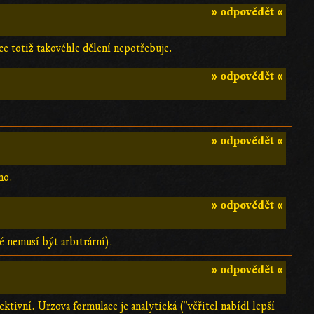
» odpovědět «
ce totiž takovéhle dělení nepotřebuje.
» odpovědět «
» odpovědět «
no.
» odpovědět «
é nemusí být arbitrární).
» odpovědět «
ktivní. Urzova formulace je analytická ("věřitel nabídl lepší