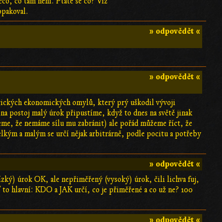
něco, co tam není. Ptáte se co? Viz
opakoval.
» odpovědět «
» odpovědět «
storických ekonomických omylů, který prý uškodil vývoji
 na postoj malý úrok připustíme, když to dnes na světě jinak
eme, že nemáme sílu mu zabránit) ale pořád můžeme říct, že
elkým a malým se určí nějak arbitrárně, podle pocitu a potřeby
» odpovědět «
nízký) úrok OK, ale nepřiměřený (vysoký) úrok, čili lichva fuj,
ď to hlavní: KDO a JAK určí, co je přiměřené a co už ne? 100
» odpovědět «