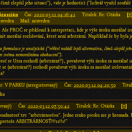
 čímž zlepšil jeho situaci"), vaše je hodnotící ("lichvář využil zouf
Szaszián
[↑
Čas:
2020-03-12 04:16:42
Titulek: Re: Otázka
euveden
Mail: neuveden
m. Ale PROČ se přiklonil k interpretaci, kde je výše úroku morálně ir
ít morální rozlišování, které není arbitrární. Například že by byla 
 formulace je analytická ("věřitel nabídl lepší alternativu, čímž zlepšil jeho
 ke svému nemorálnímu obohacení").
proč se Urza rozhodl (arbitrárně?), považovat výši úroku za morálně ir
e se (arbitrárně?) rozhodl považovat výši úroku za morálně irelevantn
la?
r: V PARKU (neregistrovaný)
Čas:
2020-03-12 04:20:50
Titu
rku
[↑]
ovaný)
Čas:
2020-03-12 07:50:42
Titulek: Re: Otázka
osadnutosť tzv. "arbitrárnosťou". Jedno zrnko piesku nie je hromada.
 pretože ARBITRÁRNOSŤ!!!11!!1!"