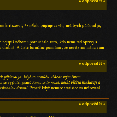
» odpovědět «
om kritizovat, že někdo půjčuje za víc, než bych půjčoval já,
h se nejspíš někomu porouchalo auto, kdo nemá rád opravy a
ma drobné. A čistě formálně pomiňme, že nevíte ani měnu a ani
» odpovědět «
ch půjčoval já, když to nemůžu ukázat svým činem.
a se vyjádřil jasně:
Komu se to nelíbí,
nechť věřiteli konkuruje a
 neskonalou drzostí.
Prostě když nemáte statisíce na úvěrování
» odpovědět «