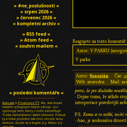
» #ne_poslušnosti «
» srpen 2026 «
» červenec 2026 «
» kompletní archiv «
» RSS feed «
» Atom feed «
Reagujete na tento komentář:
» souhrn mailem «
Autor: V PARKU (neregist
V parku
Szaszián
Autor:
Čas:
2
Web: neuveden
Mail: ne
proto, že pro dlužníka neudělal
» poslední komentáře «
- Dejme tomu, že někdo stejn
interpretace pravdivější neb
Rakusak
k
Privatizace ČT
: Ne, stat krade
nasilim schopnym lidem zdroje, coz
vyhovuje tem, ktery z toho benefituji!
P.S.
Komu se to nelíbí, nechť v
Treba zamestnanci statni televize. Pokud
ty a tobe podobni tak moc chcete svou
- Ano, je neskonalou drzostí
televizi, slozte se a kupte si ji. Nebo si ji
zalozte.