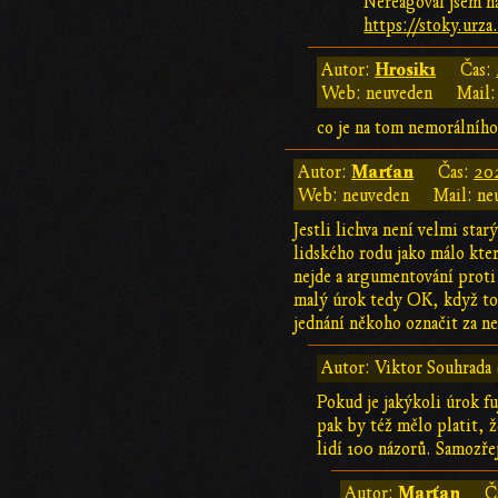
Nereagoval jsem na
https://stoky.ur
Hrosik1
Autor:
Čas:
Web: neuveden
Mail:
co je na tom nemorálníh
Marťan
Autor:
Čas:
202
Web: neuveden
Mail: ne
Jestli lichva není velmi sta
lidského rodu jako málo kter
nejde a argumentování proti
malý úrok tedy OK, když to c
jednání někoho označit za n
Autor: Viktor Souhrada 
Pokud je jakýkoli úrok fu
pak by též mělo platit, 
lidí 100 názorů. Samozře
Marťan
Autor:
Č