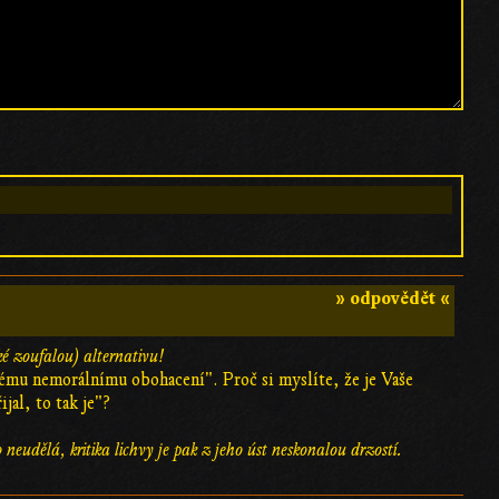
» odpovědět «
aké zoufalou) alternativu!
svému nemorálnímu obohacení". Proč si myslíte, že je Vaše
jal, to tak je"?
neudělá, kritika lichvy je pak z jeho úst neskonalou drzostí.