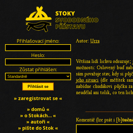
Přihlašovací jméno:
Autor:
Urza
Heslo:
Většina lidí lichvu odsuzuje;
možnosti: Oslovený buď nabíd
Zůstat přihlášen:
sám považuje stav, kdy si půj
jeho situaci
(dle měřítek sam
nabídne chudákovi půjčku za
neudělal ani tolik, co ten lic
» zaregistrovat se «
» domů «
» o Stokách… «
tučn
Komentář (lze psát i [b]
» autoři «
» pište do Stok «