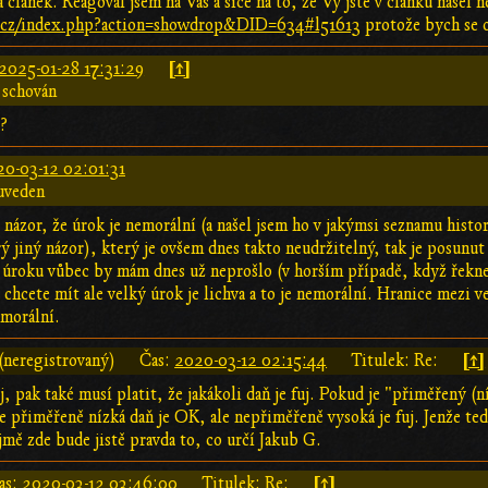
 článek. Reagoval jsem na Vás a sice na to, že Vy jste v článku našel 
za.cz/index.php?action=showdrop&DID=634#l51613
protože bych se 
[↑]
2025-01-28 17:31:29
 schován
o?
0-03-12 02:01:31
uveden
rý názor, že úrok je nemorální (a našel jsem ho v jakýmsi seznamu hi
ý jiný názor), který je ovšem dnes takto neudržitelný, tak je posunut
 úroku vůbec by mám dnes už neprošlo (v horším případě, když řekn
hcete mít ale velký úrok je lichva a to je nemorální. Hranice mezi v
emorální.
[↑]
(neregistrovaný)
Čas:
2020-03-12 02:15:44
Titulek: Re:
j, pak také musí platit, že jakákoli daň je fuj. Pokud je "přiměřený (
že přiměřeně nízká daň je OK, ale nepřiměřeně vysoká je fuj. Jenže te
jmě zde bude jistě pravda to, co určí Jakub G.
[↑]
as:
2020-03-12 03:46:00
Titulek: Re: