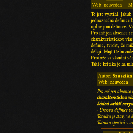
Web: neuveden
Ma
To jste vystihl. Jakub
jednoznačná definice 
úplně jiná definice. V
Pro mě jen absence sc
charakteristickou vla
definic, tvrdit, že mů
dělají. Mají třeba zad
Protože za zásadní věc
Takže kritika je na mí
Szaszián
Autor:
Web: neuveden
Pro mě jen absence 
charakteristickou vl
žádná zvlášť nevysti
- Urzova definice to
Totalita je stav, ve
Totalita spočívá v 