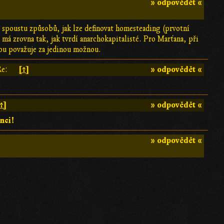
» odpovědět «
je spoustu způsobů, jak lze definovat homesteading (prvotní
 má zrovna tak, jak tvrdí anarchokapitalisté. Pro Marťana, při
vou považuje za jedinou možnou.
[↑]
» odpovědět «
Re:
↑]
» odpovědět «
nci!
» odpovědět «