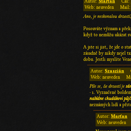
Marťan
Autor:
Čas:
Web: neuveden
Mail:
Ano, je neskonalou drzostí,
Posouváte význam a překru
když to nemůžu ukázat sv
A jste si jist, že jde o 
zásadně by nikdy nejel t
dobu. Jestli myslíte Ven
Szaszián
Autor:
Web: neuveden
Ma
Píše se, že drzostí je
sá
- 1. Vyznačené boldem
nabídne chudákovi půjč
neznámých lidí a přit
Marťan
Autor:
Web: neuveden