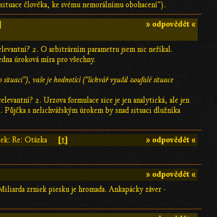
alé situace člověka, ke svému nemorálnímu obohacení").
]
» odpovědět «
elevantní? 2. O arbitrárním parametru jsem nic neříkal.
jedna úroková míra pro všechny.
 situaci"), vaše je hodnotící ("lichvář využil zoufalé situace
elevantní? 2. Urzova formulace sice je jen analytická, ale jen
í. Půjčka s nelichvářským úrokem by snad situaci dlužníka
[↑]
» odpovědět «
lek: Re: Otázka
» odpovědět «
 Miliarda zrniek piesku je hromada. Ankapácky záver -