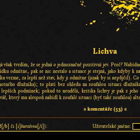
Lichva
 já však tvrdím, že se jedná o jednoznačně pozitivní jev. Proč? Nab
ku odmítne, pak se nic nestalo a situace je stejná, jako kdyby k 
čku vezme, za lepší než stav, kdy ji odmítne (jinak by si nepůjčil). C
otného dlužníka); to platí bez ohledu na zoufalou situaci dlužníka
 lepších podmínek; pokud to neudělá, kritika lichvy je pak z jeho
hvář, který mu alespoň nabídl k zoufalé situaci (byť také zoufalou) alt
» komentáře (53) «
ě
[/b] či [i]
kurzívou
[/i]):
Uživatelské jméno: