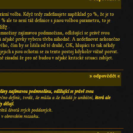
trární volba. Když tedy zadefinujete například 50 %, že je to
% ale to není táž definice s jinou volbou parametru, to je
1687
.
ů množiny zajímavou podmnožinu, odlišující se právě svou
 si nějaké prvky vyberu třeba náhodně. A nedefinovat nekonečno
mavého, čím by se lišila od té druhé, OK, hlupáci to tak někdy
 jejich a jsou ochotni se za tento postoj kdykoliv vážně porvat.
ě zásadní že pro ně budou v nějaké kritické situaci zabíjet.
» odpovědět «
žiny zajímavou podmnožinu, odlišující se právě svou
ečno definic, tvrdit, že můžu a že každá je unikátní,
která ale
y dělají
.
ektů životů svých poddaných.
 v obrovském rozsahu.