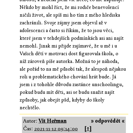
Někdo by mohl říct, že mi rodiče benevolencí
ničili život, ale spíš mi ho tím z mého hlediska
zachránili. Svoje zájmy jsem objevil až v
adolescenci a často si říkám, že to jsou věci,
které jsem v tehdejších podmínkách asi ani najít
nemohl. Jinak mi přijde zajímavé, že u mě i u
Vašich dětí v motivaci dost figurovala škola, o
níž zároveň píše autorka. Možná to je náhoda,
ale pořád to na mě působí tak, že alespoň nějakou
roli u problematického chování hrát bude. Já
jsem i z tohohle důvodu zastánce unschoolingu,
pokud budu mít děti, asi se budu snažit najít
způsoby, jak obejít pšd, kdyby do školy
nechtělo.
Autor:
Vít Heřman
» odpovědět «
Čas:
2021-11-12 09:14:00
[↑]