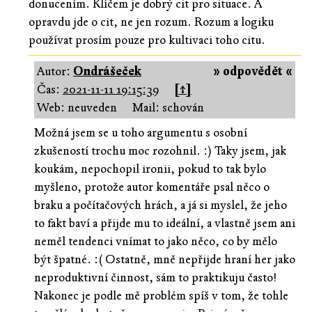
donucením. Klíčem je dobrý cit pro situace. A
opravdu jde o cit, ne jen rozum. Rozum a logiku
používat prosím pouze pro kultivaci toho citu.
Autor:
Ondrášeček
» odpovědět «
Čas:
2021-11-11 19:15:39
[↑]
Web: neuveden
Mail: schován
Možná jsem se u toho argumentu s osobní
zkušeností trochu moc rozohnil. :) Taky jsem, jak
koukám, nepochopil ironii, pokud to tak bylo
myšleno, protože autor komentáře psal něco o
braku a počítačových hrách, a já si myslel, že jeho
to fakt baví a přijde mu to ideální, a vlastně jsem ani
neměl tendenci vnímat to jako něco, co by mělo
být špatné. :( Ostatně, mně nepřijde hraní her jako
neproduktivní činnost, sám to praktikuju často!
Nakonec je podle mě problém spíš v tom, že tohle