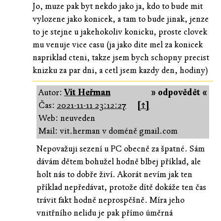
Jo, muze pak byt nekdo jako ja, kdo to bude mit
vylozene jako konicek, a tam to bude jinak, jenze
to je stejne u jakehokoliv konicku, proste clovek
mu venuje vice casu (ja jako dite mel za konicek
napriklad cteni, takze jsem bych schopny precist
knizku za par dni, a cetl jsem kazdy den, hodiny)
Autor:
Vít Heřman
» odpovědět «
Čas:
2021-11-11 23:12:27
[↑]
Web: neuveden
Mail: vit.herman v doméně gmail.com
Nepovažuji sezení u PC obecně za špatné. Sám
dávám dětem bohužel hodně blbej příklad, ale
holt nás to dobře živí. Akorát nevím jak ten
příklad nepředávat, protože dítě dokáže ten čas
trávit fakt hodně neprospěšně. Míra jeho
vnitřního nelidu je pak přímo úměrná