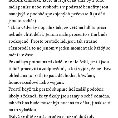
několik činností, které musejí dělat aniž by z toho
měli peníze nebo svobodu a v podstatě benefity jsou
nanejvýš v podobě spokojených pečovatelů (u dětí
jsou to rodiče)
Tak to vždycky dopadne tak, že většina lidí tu práci
nebude chtít dělat. Jenom malé procento s tím bude
spokojené. Prostě protože lidi jsou tak strašně
různorodí a to ne jenom v jeden moment ale každý se
mění i v čase.
Pokud bys potom na základě tohohle řešil, jestli jsou
ti lidé pracovití a zodpovědní, tak ti vyjde, že ne. Bez
ohledu na to jestli to jsou důchodci, křesťani,
homosexuálové nebo vegani.
Prostě když tak pestré skupině lidí zadáš podobné
úkoly a řekneš, že ty úkoly jsou samy o sobě odměna,
tak většina bude muset být nucena to dělat, jinak se ti
na to vykašlou.
(Když se dítě zeptá, proč za chození do školy