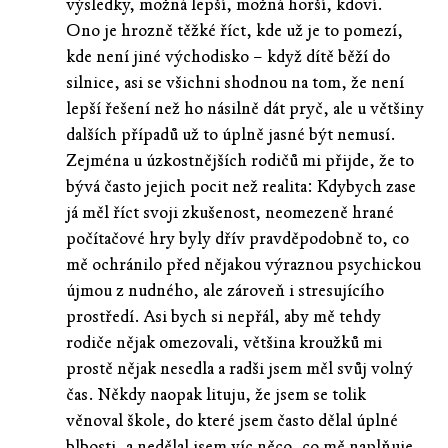
výsledky, možná lepší, možná horší, kdoví.
Ono je hrozně těžké říct, kde už je to pomezí,
kde není jiné východisko – když dítě běží do
silnice, asi se všichni shodnou na tom, že není
lepší řešení než ho násilně dát pryč, ale u většiny
dalších případů už to úplně jasné být nemusí.
Zejména u úzkostnějších rodičů mi přijde, že to
bývá často jejich pocit než realita: Kdybych zase
já měl říct svoji zkušenost, neomezeně hrané
počítačové hry byly dřív pravděpodobně to, co
mě ochránilo před nějakou výraznou psychickou
újmou z nudného, ale zároveň i stresujícího
prostředí. Asi bych si nepřál, aby mě tehdy
rodiče nějak omezovali, většina kroužků mi
prostě nějak nesedla a radši jsem měl svůj volný
čas. Někdy naopak lituju, že jsem se tolik
věnoval škole, do které jsem často dělal úplné
blbosti, a nedělal jsem víc něco, co mě naplňuje.