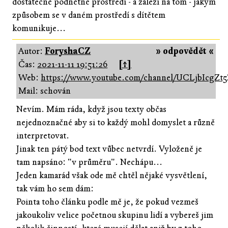
dostatečně podnětné prostředí - a záleží na tom - jakým
způsobem se v daném prostředí s dítětem
komunikuje...
Autor:
ForyshaCZ
» odpovědět «
Čas:
2021-11-11 19:51:26
[↑]
Web:
https://www.youtube.com/channel/UCLjbIcg
Mail: schován
Nevím. Mám ráda, když jsou texty občas
nejednoznačné aby si to každý mohl domyslet a různě
interpretovat.
Jinak ten pátý bod text vůbec netvrdí. Vyloženě je
tam napsáno: "v průměru". Nechápu...
Jeden kamarád však ode mě chtěl nějaké vysvětlení,
tak vám ho sem dám:
Pointa toho článku podle mě je, že pokud vezmeš
jakoukoliv velice početnou skupinu lidí a vybereš jim