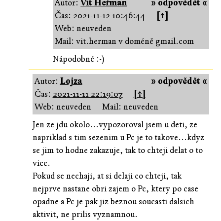
Autor:
Vít Heřman
» odpovědět «
Čas:
2021-11-12 10:46:44
[↑]
Web: neuveden
Mail: vit.herman v doméně gmail.com
Nápodobně :-)
Autor:
Lojza
» odpovědět «
Čas:
2021-11-11 22:19:07
[↑]
Web: neuveden
Mail: neuveden
Jen ze jdu okolo...vypozoroval jsem u deti, ze
napriklad s tim sezenim u Pc je to takove...kdyz
se jim to hodne zakazuje, tak to chteji delat o to
vice.
Pokud se nechaji, at si delaji co chteji, tak
nejprve nastane obri zajem o Pc, ktery po case
opadne a Pc je pak jiz beznou soucasti dalsich
aktivit, ne prilis vyznamnou.