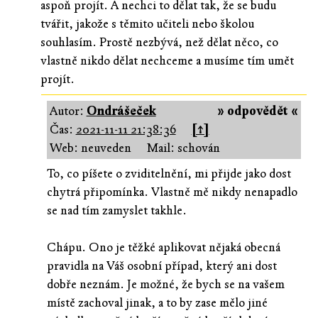
aspoň projít. A nechci to dělat tak, že se budu
tvářit, jakože s těmito učiteli nebo školou
souhlasím. Prostě nezbývá, než dělat něco, co
vlastně nikdo dělat nechceme a musíme tím umět
projít.
Autor:
Ondrášeček
» odpovědět «
Čas:
2021-11-11 21:38:36
[↑]
Web: neuveden
Mail: schován
To, co píšete o zviditelnění, mi přijde jako dost
chytrá připomínka. Vlastně mě nikdy nenapadlo
se nad tím zamyslet takhle.
Chápu. Ono je těžké aplikovat nějaká obecná
pravidla na Váš osobní případ, který ani dost
dobře neznám. Je možné, že bych se na vašem
místě zachoval jinak, a to by zase mělo jiné