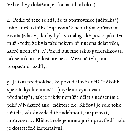
Velké divy dokážou jen kamarádi okolo :)
4. Podle té teze se zdá, že ta opatrovnice (učitelka?)
toho "nešťastníka" žije rovněž neblahým způsobem
života (zdá se jako by byla v analogické pozici jako ten
muž - tedy, že byla také někým přinucena dělat věci,
které nechce?). // Pokud budeme takto generalizovat,
tak se nikam nedostaneme... Mezi učiteli jsou
propastné rozdíly.
5. Je tam předpoklad, že pokud člověk dělá "několik
specifických činností" (myšleno vyučovací
předměty?), tak je nikdy nemůže dělat s nadšením a
pílí? // Některé ano - některé ne. Klíčová je role toho
učitele, zda dovede dítě nadchnout, inspirovat,
motivovat... Klíčová role je mimo jiné i prostředí - zda
je dostatečně inspirativní.