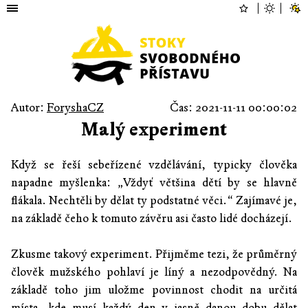
Autor:
ForyshaCZ
Čas: 2021-11-11 00:00:02
Malý experiment
Když se řeší sebeřízené vzdělávání, typicky člověka
napadne myšlenka: „Vždyť většina dětí by se hlavně
flákala. Nechtěli by dělat ty podstatné věci.“ Zajímavé je,
na základě čeho k tomuto závěru asi často lidé docházejí.
Zkusme takový experiment. Přijměme tezi, že průměrný
člověk mužského pohlaví je líný a nezodpovědný. Na
základě toho jim uložme povinnost chodit na určitá
místa, kde musí každý den v jasně danou dobu dělat