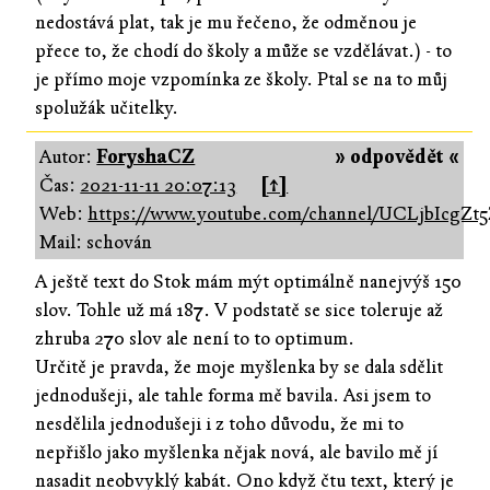
nedostává plat, tak je mu řečeno, že odměnou je
přece to, že chodí do školy a může se vzdělávat.) - to
je přímo moje vzpomínka ze školy. Ptal se na to můj
spolužák učitelky.
Autor:
ForyshaCZ
» odpovědět «
Čas:
2021-11-11 20:07:13
[↑]
Web:
https://www.youtube.com/channel/UCLjbIcg
Mail: schován
A ještě text do Stok mám mýt optimálně nanejvýš 150
slov. Tohle už má 187. V podstatě se sice toleruje až
zhruba 270 slov ale není to to optimum.
Určitě je pravda, že moje myšlenka by se dala sdělit
jednodušeji, ale tahle forma mě bavila. Asi jsem to
nesdělila jednodušeji i z toho důvodu, že mi to
nepřišlo jako myšlenka nějak nová, ale bavilo mě jí
nasadit neobvyklý kabát. Ono když čtu text, který je