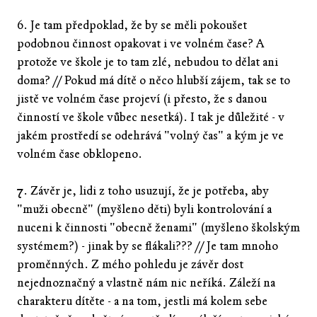
6. Je tam předpoklad, že by se měli pokoušet
podobnou činnost opakovat i ve volném čase? A
protože ve škole je to tam zlé, nebudou to dělat ani
doma? // Pokud má dítě o něco hlubší zájem, tak se to
jistě ve volném čase projeví (i přesto, že s danou
činností ve škole vůbec nesetká). I tak je důležité - v
jakém prostředí se odehrává "volný čas" a kým je ve
volném čase obklopeno.
7. Závěr je, lidi z toho usuzují, že je potřeba, aby
"muži obecně" (myšleno děti) byli kontrolování a
nuceni k činnosti "obecně ženami" (myšleno školským
systémem?) - jinak by se flákali??? // Je tam mnoho
proměnných. Z mého pohledu je závěr dost
nejednoznačný a vlastně nám nic neříká. Záleží na
charakteru dítěte - a na tom, jestli má kolem sebe