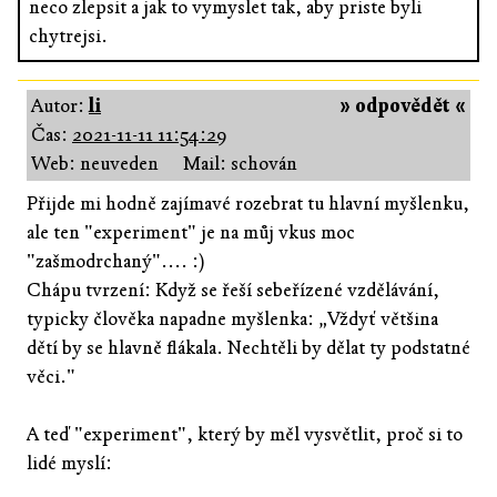
neco zlepsit a jak to vymyslet tak, aby priste byli
chytrejsi.
Autor:
li
» odpovědět «
Čas:
2021-11-11 11:54:29
Web: neuveden
Mail: schován
Přijde mi hodně zajímavé rozebrat tu hlavní myšlenku,
ale ten "experiment" je na můj vkus moc
"zašmodrchaný".... :)
Chápu tvrzení: Když se řeší sebeřízené vzdělávání,
typicky člověka napadne myšlenka: „Vždyť většina
dětí by se hlavně flákala. Nechtěli by dělat ty podstatné
věci."
A teď "experiment", který by měl vysvětlit, proč si to
lidé myslí: