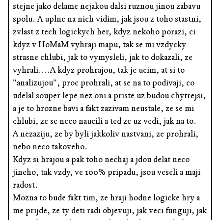
stejne jako delame nejakou dalsi ruznou jinou zabavu
spolu. A uplne na nich vidim, jak jsou z toho stastni,
zvlast z tech logickych her, kdyz nekoho porazi, ci
kdyz v HoMaM vyhraji mapu, tak se mi vzdycky
strasne chlubi, jak to vymysleli, jak to dokazali, ze
vyhrali....A kdyz prohrajou, tak je ucim, at si to
"analizujou", proc prohrali, at se na to podivaji, co
udelal souper lepe nez oni a priste uz budou chytrejsi,
a je to hrozne bavi a fakt zazivam neustale, ze se mi
chlubi, ze se neco naucili a ted ze uz vedi, jak na to.
A nezaziju, ze by byli jakkoliv nastvani, ze prohrali,
nebo neco takoveho.
Kdyz si hrajou a pak toho nechaj a jdou delat neco
jineho, tak vzdy, ve 100% pripadu, jsou veseli a maji
radost.
Mozna to bude fakt tim, ze hraji hodne logicke hry a
me prijde, ze ty deti radi objevuji, jak veci funguji, jak