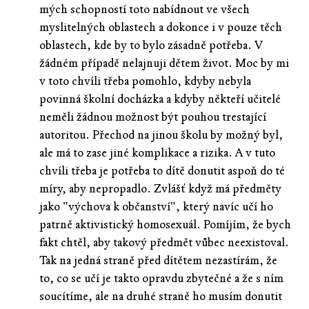
mých schopností toto nabídnout ve všech
myslitelných oblastech a dokonce i v pouze těch
oblastech, kde by to bylo zásadně potřeba. V
žádném případě nelajnuji dětem život. Moc by mi
v toto chvíli třeba pomohlo, kdyby nebyla
povinná školní docházka a kdyby někteří učitelé
neměli žádnou možnost být pouhou trestající
autoritou. Přechod na jinou školu by možný byl,
ale má to zase jiné komplikace a rizika. A v tuto
chvíli třeba je potřeba to dítě donutit aspoň do té
míry, aby nepropadlo. Zvlášť když má předměty
jako "výchova k občanství", který navíc učí ho
patrně aktivistický homosexuál. Pomíjím, že bych
fakt chtěl, aby takový předmět vůbec neexistoval.
Tak na jedná straně před dítětem nezastírám, že
to, co se učí je takto opravdu zbytečné a že s ním
soucítíme, ale na druhé straně ho musím donutit