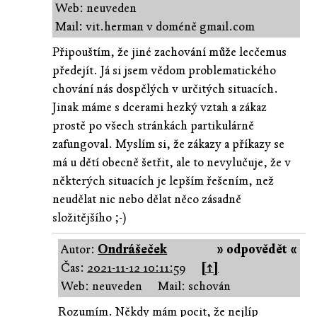
Web: neuveden
Mail: vit.herman v doméně gmail.com
Připouštím, že jiné zachování může lecčemus
předejít. Já si jsem vědom problematického
chování nás dospělých v určitých situacích.
Jinak máme s dcerami hezký vztah a zákaz
prostě po všech stránkách partikulárně
zafungoval. Myslím si, že zákazy a příkazy se
má u dětí obecně šetřit, ale to nevylučuje, že v
některých situacích je lepším řešením, než
neudělat nic nebo dělat něco zásadně
složitějšího ;-)
Autor:
Ondrášeček
» odpovědět «
Čas:
2021-11-12 10:11:59
[↑]
Web: neuveden
Mail: schován
Rozumím. Někdy mám pocit, že nejlíp