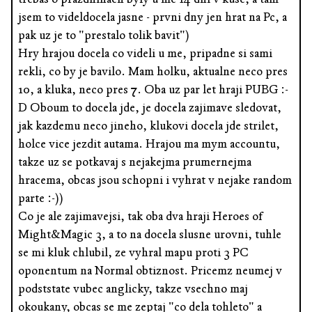
jsem to videldocela jasne - prvni dny jen hrat na Pc, a
pak uz je to "prestalo tolik bavit")
Hry hrajou docela co videli u me, pripadne si sami
rekli, co by je bavilo. Mam holku, aktualne neco pres
10, a kluka, neco pres 7. Oba uz par let hraji PUBG :-
D Oboum to docela jde, je docela zajimave sledovat,
jak kazdemu neco jineho, klukovi docela jde strilet,
holce vice jezdit autama. Hrajou ma mym accountu,
takze uz se potkavaj s nejakejma prumernejma
hracema, obcas jsou schopni i vyhrat v nejake random
parte :-))
Co je ale zajimavejsi, tak oba dva hraji Heroes of
Might&Magic 3, a to na docela slusne urovni, tuhle
se mi kluk chlubil, ze vyhral mapu proti 3 PC
oponentum na Normal obtiznost. Pricemz neumej v
podststate vubec anglicky, takze vsechno maj
okoukany, obcas se me zeptaj "co dela tohleto" a