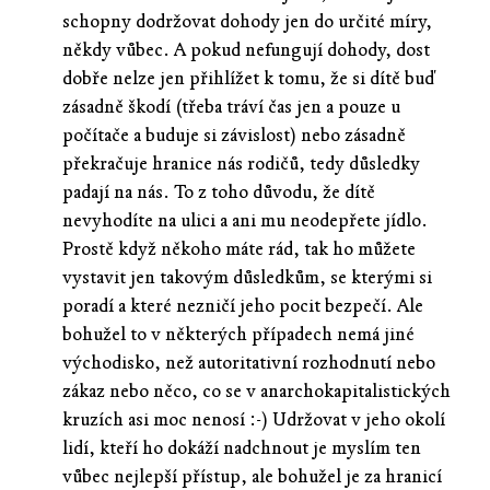
schopny dodržovat dohody jen do určité míry,
někdy vůbec. A pokud nefungují dohody, dost
dobře nelze jen přihlížet k tomu, že si dítě buď
zásadně škodí (třeba tráví čas jen a pouze u
počítače a buduje si závislost) nebo zásadně
překračuje hranice nás rodičů, tedy důsledky
padají na nás. To z toho důvodu, že dítě
nevyhodíte na ulici a ani mu neodepřete jídlo.
Prostě když někoho máte rád, tak ho můžete
vystavit jen takovým důsledkům, se kterými si
poradí a které nezničí jeho pocit bezpečí. Ale
bohužel to v některých případech nemá jiné
východisko, než autoritativní rozhodnutí nebo
zákaz nebo něco, co se v anarchokapitalistických
kruzích asi moc nenosí :-) Udržovat v jeho okolí
lidí, kteří ho dokáží nadchnout je myslím ten
vůbec nejlepší přístup, ale bohužel je za hranicí