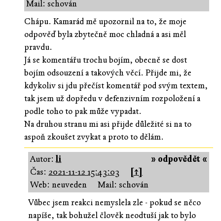
Mail: schován
Chápu. Kamarád mě upozornil na to, že moje
odpověď byla zbytečně moc chladná a asi měl
pravdu.
Já se komentářu trochu bojím, obecně se dost
bojím odsouzení a takových věcí. Přijde mi, že
kdykoliv si jdu přečíst komentář pod svým textem,
tak jsem už dopředu v defenzivním rozpoložení a
podle toho to pak může vypadat.
Na druhou stranu mi asi přijde důležité si na to
aspoň zkoušet zvykat a proto to dělám.
Autor:
li
» odpovědět «
Čas:
2021-11-12 15:43:03
[↑]
Web: neuveden
Mail: schován
Vůbec jsem reakci nemyslela zle - pokud se něco
napíše, tak bohužel člověk neodtuší jak to bylo