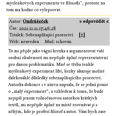
myslenkovych experimentu ve filosofii", protoze na
tom ma hodne co vylepsovat.
Autor:
Ondrášeček
» odpovědět «
Čas:
2021-11-11 17:46:28
Titulek: Sebenaplňující proroctví
[↑]
Web: neuveden
Mail: schován
To mi přijde jako vágní kritika a argumentovat vaší
osobní zkušeností mi nepřijde úplně reprezentativní
pro danou problematiku. Mně se třeba tenhle
myšlenkový experiment líbí, hezky ukazuje možné
dalekosáhlé důsledky sebenaplňujícího proroctví.
Autorka dokonce i v názvu napsala, že se jedná pouze
o „malý experiment“, a vzhledem k tomu, že bude
nejspíš jenom volnočasovou autorkou krátkých
textů, mi nepřijde úplně na místě srovnávat ji s
někým, kdo je profesí filozof a autor. Vám bych zase