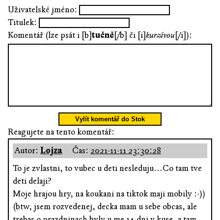
Uživatelské jméno:
Titulek:
Komentář (lze psát i [b]
tučně
[/b] či [i]
kurzívou
[/i]):
Vylít komentář do Stok
Reagujete na tento komentář:
Autor:
Lojza
Čas:
2021-11-11 23:30:28
To je zvlastni, to vubec u deti nesleduju...Co tam tve
deti delaji?
Moje hrajou hry, na koukani na tiktok maji mobily :-))
(btw, jsem rozvedenej, decka mam u sebe obcas, ale
trebas o prazdninach byly u me 14 dni v kuse, a tam