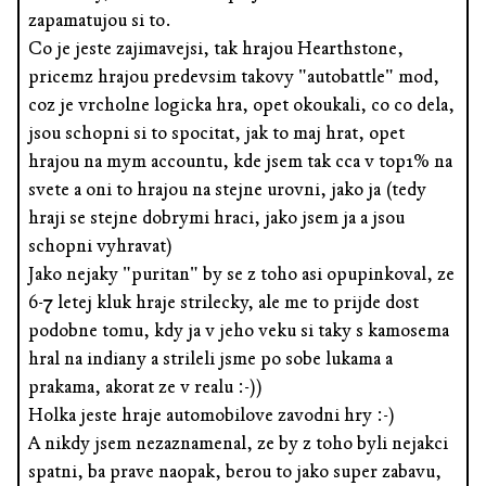
zapamatujou si to.
Co je jeste zajimavejsi, tak hrajou Hearthstone,
pricemz hrajou predevsim takovy "autobattle" mod,
coz je vrcholne logicka hra, opet okoukali, co co dela,
jsou schopni si to spocitat, jak to maj hrat, opet
hrajou na mym accountu, kde jsem tak cca v top1% na
svete a oni to hrajou na stejne urovni, jako ja (tedy
hraji se stejne dobrymi hraci, jako jsem ja a jsou
schopni vyhravat)
Jako nejaky "puritan" by se z toho asi opupinkoval, ze
6-7 letej kluk hraje strilecky, ale me to prijde dost
podobne tomu, kdy ja v jeho veku si taky s kamosema
hral na indiany a strileli jsme po sobe lukama a
prakama, akorat ze v realu :-))
Holka jeste hraje automobilove zavodni hry :-)
A nikdy jsem nezaznamenal, ze by z toho byli nejakci
spatni, ba prave naopak, berou to jako super zabavu,