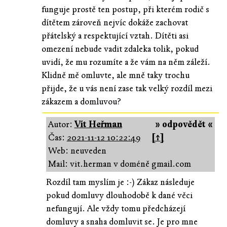
funguje prostě ten postup, při kterém rodič s
dítětem zároveň nejvíc dokáže zachovat
přátelský a respektující vztah. Dítěti asi
omezení nebude vadit zdaleka tolik, pokud
uvidí, že mu rozumíte a že vám na něm záleží.
Klidně mě omluvte, ale mně taky trochu
přijde, že u vás není zase tak velký rozdíl mezi
zákazem a domluvou?
Autor:
Vít Heřman
» odpovědět «
Čas:
2021-11-12 10:22:49
[↑]
Web: neuveden
Mail: vit.herman v doméně gmail.com
Rozdíl tam myslím je :-) Zákaz následuje
pokud domluvy dlouhodobě k dané věci
nefungují. Ale vždy tomu předcházejí
domluvy a snaha domluvit se. Je pro mne