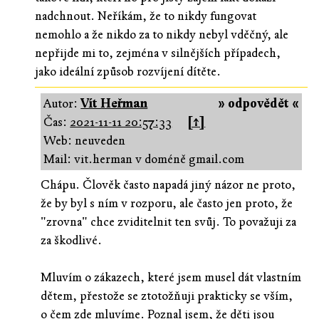
nadchnout. Neříkám, že to nikdy fungovat
nemohlo a že nikdo za to nikdy nebyl vděčný, ale
nepřijde mi to, zejména v silnějších případech,
jako ideální způsob rozvíjení dítěte.
Autor:
Vít Heřman
» odpovědět «
Čas:
2021-11-11 20:57:33
[↑]
Web: neuveden
Mail: vit.herman v doméně gmail.com
Chápu. Člověk často napadá jiný názor ne proto,
že by byl s ním v rozporu, ale často jen proto, že
"zrovna" chce zviditelnit ten svůj. To považuji za
za škodlivé.
Mluvím o zákazech, které jsem musel dát vlastním
dětem, přestože se ztotožňuji prakticky se vším,
o čem zde mluvíme. Poznal jsem, že děti jsou