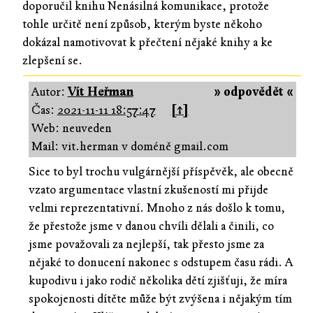
doporučil knihu Nenásilná komunikace, protože
tohle určitě není způsob, kterým byste někoho
dokázal namotivovat k přečtení nějaké knihy a ke
zlepšení se.
Autor:
Vít Heřman
» odpovědět «
Čas:
2021-11-11 18:57:47
[↑]
Web: neuveden
Mail: vit.herman v doméně gmail.com
Sice to byl trochu vulgárnější příspěvěk, ale obecně
vzato argumentace vlastní zkušeností mi přijde
velmi reprezentativní. Mnoho z nás došlo k tomu,
že přestože jsme v danou chvíli dělali a činili, co
jsme považovali za nejlepší, tak přesto jsme za
nějaké to donucení nakonec s odstupem času rádi. A
kupodivu i jako rodič několika dětí zjišťuji, že míra
spokojenosti dítěte může být zvýšena i nějakým tím