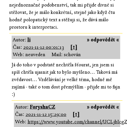
nejednoznačné podobenství, tak mi přijde divné si
stěžovat, že je málo konkrétní, stejně jako když čtu
hodně polopatický text a stěžuji si, že dává málo
prostoru k interpretaci.
Autor:
li
» odpovědět «
Čas:
2021-11-12 00:01:13
[↑]
Web: neuveden
Mail: schován
Já do toho v podstatě nechtěla šťourat, jen jsem si
spíš chtěla ujasnit jak to bylo myšleno... Taková má
zvědavost... Vzdělávání je velké téma, hodně mě
zajímá - také o tom dost přemýšlím - přijde mi to fajn
:)
Autor:
ForyshaCZ
» odpovědět «
Čas:
2021-11-12 15:29:00
[↑]
Web:
https://www.youtube.com/channel/UCLjbI