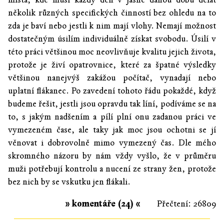
několik různých specifických činností bez ohledu na to
zda je baví nebo jestli k nim mají vlohy. Nemají možnost
dostatečným úsilím individuálně získat svobodu. Úsilí v
této práci většinou moc neovlivňuje kvalitu jejich života,
protože je živí opatrovnice, které za špatné výsledky
většinou nanejvýš zakážou počítač, vynadají nebo
uplatní flákanec. Po zavedení tohoto řádu pokaždé, když
budeme řešit, jestli jsou opravdu tak líní, podíváme se na
to, s jakým nadšením a pílí plní onu zadanou práci ve
vymezeném čase, ale taky jak moc jsou ochotni se jí
věnovat i dobrovolně mimo vymezený čas. Dle mého
skromného názoru by nám vždy vyšlo, že v průměru
muži potřebují kontrolu a nucení ze strany žen, protože
bez nich by se vskutku jen flákali.
» komentáře (24) «
Přečtení: 26809