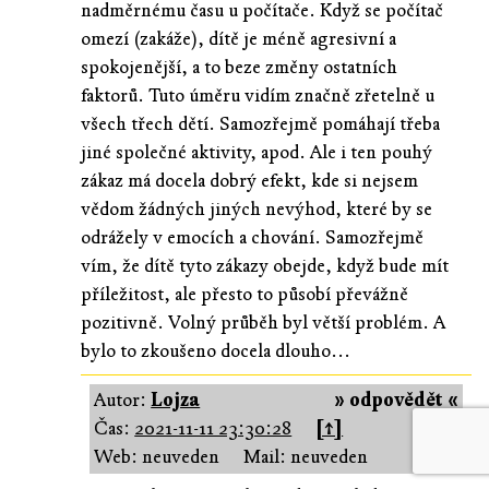
nadměrnému času u počítače. Když se počítač
omezí (zakáže), dítě je méně agresivní a
spokojenější, a to beze změny ostatních
faktorů. Tuto úměru vidím značně zřetelně u
všech třech dětí. Samozřejmě pomáhají třeba
jiné společné aktivity, apod. Ale i ten pouhý
zákaz má docela dobrý efekt, kde si nejsem
vědom žádných jiných nevýhod, které by se
odrážely v emocích a chování. Samozřejmě
vím, že dítě tyto zákazy obejde, když bude mít
příležitost, ale přesto to působí převážně
pozitivně. Volný průběh byl větší problém. A
bylo to zkoušeno docela dlouho...
Autor:
Lojza
» odpovědět «
Čas:
2021-11-11 23:30:28
[↑]
Web: neuveden
Mail: neuveden