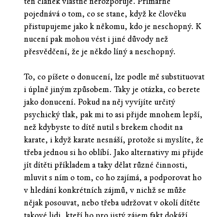
ten článek vlastně nerozporuje. Primárně
pojednává o tom, co se stane, když ke člověku
přistupujeme jako k někomu, kdo je neschopný. K
nucení pak mohou vést i jiné důvody než
přesvědčení, že je někdo líný a neschopný.
To, co píšete o donucení, lze podle mě substituovat
i úplně jiným způsobem. Taky je otázka, co berete
jako donucení. Pokud na něj vyvíjíte určitý
psychický tlak, pak mi to asi přijde mnohem lepší,
než kdybyste to dítě nutil s brekem chodit na
karate, i když karate nesnáší, protože si myslíte, že
třeba jednou si ho oblíbí. Jako alternativy mi přijde
jít dítěti příkladem a taky dělat různé činnosti,
mluvit s ním o tom, co ho zajímá, a podporovat ho
v hledání konkrétních zájmů, v nichž se může
nějak posouvat, nebo třeba udržovat v okolí dítěte
takové lidi, kteří ho pro jistý zájem fakt dokáží