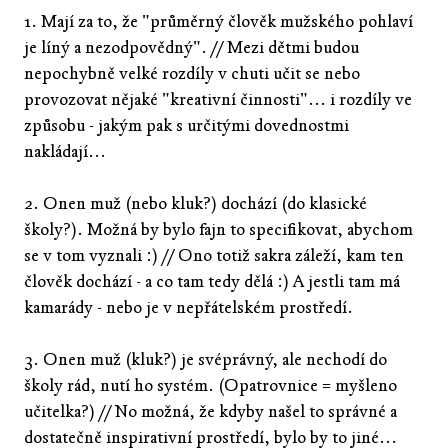
1. Mají za to, že "průměrný člověk mužského pohlaví
je líný a nezodpovědný". // Mezi dětmi budou
nepochybně velké rozdíly v chuti učit se nebo
provozovat nějaké "kreativní činnosti"... i rozdíly ve
způsobu - jakým pak s určitými dovednostmi
nakládají...
2. Onen muž (nebo kluk?) dochází (do klasické
školy?). Možná by bylo fajn to specifikovat, abychom
se v tom vyznali :) // Ono totiž sakra záleží, kam ten
člověk dochází - a co tam tedy dělá :) A jestli tam má
kamarády - nebo je v nepřátelském prostředí.
3. Onen muž (kluk?) je svéprávný, ale nechodí do
školy rád, nutí ho systém. (Opatrovnice = myšleno
učitelka?) // No možná, že kdyby našel to správné a
dostatečně inspirativní prostředí, bylo by to jiné...