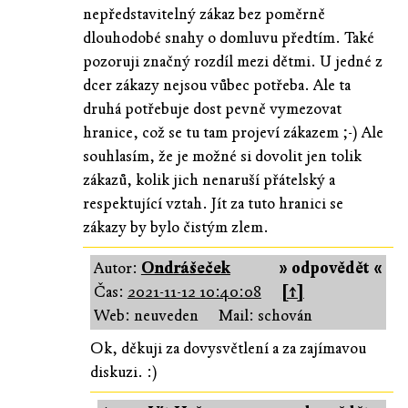
nepředstavitelný zákaz bez poměrně
dlouhodobé snahy o domluvu předtím. Také
pozoruji značný rozdíl mezi dětmi. U jedné z
dcer zákazy nejsou vůbec potřeba. Ale ta
druhá potřebuje dost pevně vymezovat
hranice, což se tu tam projeví zákazem ;-) Ale
souhlasím, že je možné si dovolit jen tolik
zákazů, kolik jich nenaruší přátelský a
respektující vztah. Jít za tuto hranici se
zákazy by bylo čistým zlem.
Autor:
Ondrášeček
» odpovědět «
Čas:
2021-11-12 10:40:08
[↑]
Web: neuveden
Mail: schován
Ok, děkuji za dovysvětlení a za zajímavou
diskuzi. :)