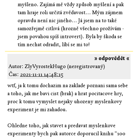
myšleno. Zajímá mě vždy způsob myšlení a pak
tam hraje roli určitá zvědavost... Mým zájmem
opravdu není nic jiného... Já jsem na to také
samozřejmě citlivá (hrozně všechno prožívám -
jsem povahou spíš introvert). Byla by škoda se
tím nechat odradit, líbí se mi to!
» odpovědět «
Autor: ZlyVyrostekHugo (neregistrovaný)
Čas:
2021-11-11 14:48:15
wtf, ja k tomu dochazim na zaklade poznani sama sebe
a toho, jak me bavi cist (brak) a hrat pocitacove hry,
proc k tomu vymyslet nejaky uhozeny myslenkovy
experiment je mi zahadou.
Ohledne toho, jak stavet a predavat myslenkove
experimenty bych pak autorce doporucil knihu "100