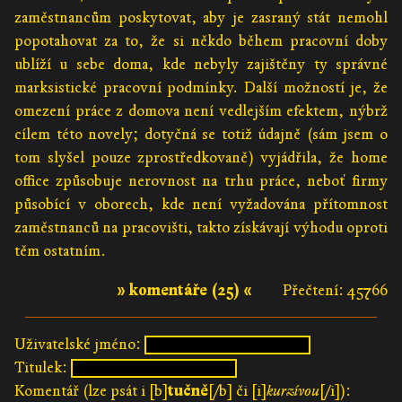
zaměstnancům poskytovat, aby je zasraný stát nemohl
popotahovat za to, že si někdo během pracovní doby
ublíží u sebe doma, kde nebyly zajištěny ty správné
marksistické pracovní podmínky. Další možností je, že
omezení práce z domova není vedlejším efektem, nýbrž
cílem této novely; dotyčná se totiž údajně (sám jsem o
tom slyšel pouze zprostředkovaně) vyjádřila, že home
office způsobuje nerovnost na trhu práce, neboť firmy
působící v oborech, kde není vyžadována přítomnost
zaměstnanců na pracovišti, takto získávají výhodu oproti
těm ostatním.
» komentáře (25) «
Přečtení: 45766
Uživatelské jméno:
Titulek:
Komentář (lze psát i [b]
tučně
[/b] či [i]
kurzívou
[/i]):