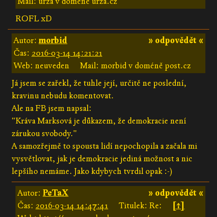
Mail: urza v doméně urza.cz
ROFL xD
Autor:
morbid
» odpovědět «
Čas:
2016-03-14 14:21:21
Web: neuveden
Mail: morbid v doméně post.cz
Já jsem se zařekl, že tuhle její, určitě ne poslední,
kravinu nebudu komentovat.
Ale na FB jsem napsal:
"Kráva Marksová je důkazem, že demokracie není
zárukou svobody."
A samozřejmě to spousta lidí nepochopila a začala mi
vysvětlovat, jak je demokracie jediná možnost a nic
lepšího nemáme. Jako kdybych tvrdil opak :-)
Autor:
PeTaX
» odpovědět «
Čas:
2016-03-14 14:47:41
Titulek: Re:
[↑]