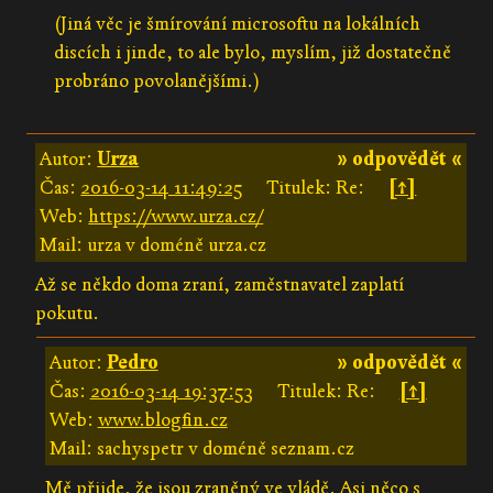
(Jiná věc je šmírování microsoftu na lokálních
discích i jinde, to ale bylo, myslím, již dostatečně
probráno povolanějšími.)
Autor:
Urza
» odpovědět «
Čas:
2016-03-14 11:49:25
Titulek: Re:
[↑]
Web:
https://www.urza.cz/
Mail: urza v doméně urza.cz
Až se někdo doma zraní, zaměstnavatel zaplatí
pokutu.
Autor:
Pedro
» odpovědět «
Čas:
2016-03-14 19:37:53
Titulek: Re:
[↑]
Web:
www.blogfin.cz
Mail: sachyspetr v doméně seznam.cz
Mě přijde, že jsou zraněný ve vládě. Asi něco s