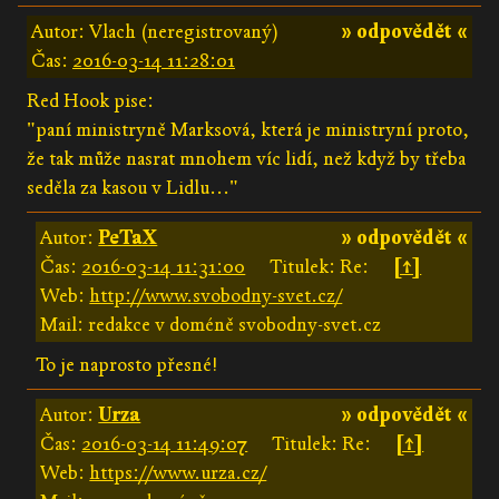
Autor: Vlach (neregistrovaný)
» odpovědět «
Čas:
2016-03-14 11:28:01
Red Hook pise:
"paní ministryně Marksová, která je ministryní proto,
že tak může nasrat mnohem víc lidí, než když by třeba
seděla za kasou v Lidlu..."
Autor:
PeTaX
» odpovědět «
Čas:
2016-03-14 11:31:00
Titulek: Re:
[↑]
Web:
http://www.svobodny-svet.cz/
Mail: redakce v doméně svobodny-svet.cz
To je naprosto přesné!
Autor:
Urza
» odpovědět «
Čas:
2016-03-14 11:49:07
Titulek: Re:
[↑]
Web:
https://www.urza.cz/