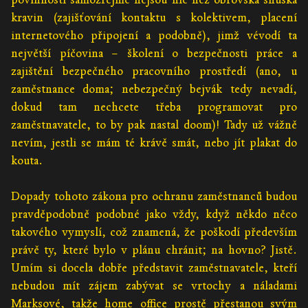
kravin (zajišťování kontaktu s kolektivem, placení
internetového připojení a podobně), jimž vévodí ta
největší píčovina – školení o bezpečnosti práce a
zajištění bezpečného pracovního prostředí (ano, u
zaměstnance doma; nebezpečný bejvák tedy nevadí,
dokud tam nechcete třeba programovat pro
zaměstnavatele, to by pak nastal doom)! Tady už vážně
nevím, jestli se mám té krávě smát, nebo jít plakat do
kouta.
Dopady tohoto zákona pro ochranu zaměstnanců budou
pravděpodobně podobné jako vždy, když někdo něco
takového vymyslí, což znamená, že poškodí především
právě ty, které bylo v plánu chránit; na hovno? Jistě.
Umím si docela dobře představit zaměstnavatele, kteří
nebudou mít zájem zabývat se vrtochy a náladami
Marksové, takže home office prostě přestanou svým