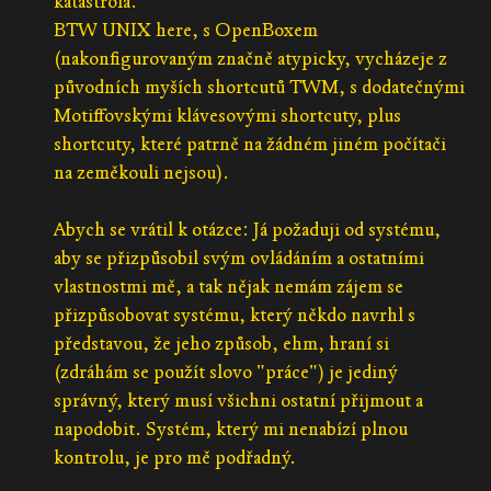
katastrofa.
BTW UNIX here, s OpenBoxem
(nakonfigurovaným značně atypicky, vycházeje z
původních myších shortcutů TWM, s dodatečnými
Motiffovskými klávesovými shortcuty, plus
shortcuty, které patrně na žádném jiném počítači
na zeměkouli nejsou).
Abych se vrátil k otázce: Já požaduji od systému,
aby se přizpůsobil svým ovládáním a ostatními
vlastnostmi mě, a tak nějak nemám zájem se
přizpůsobovat systému, který někdo navrhl s
představou, že jeho způsob, ehm, hraní si
(zdráhám se použít slovo "práce") je jediný
správný, který musí všichni ostatní přijmout a
napodobit. Systém, který mi nenabízí plnou
kontrolu, je pro mě podřadný.