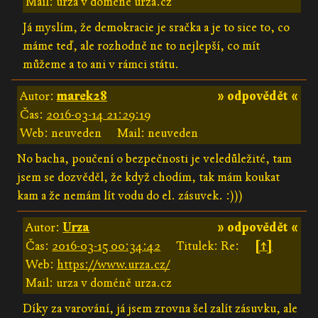
Mail: urza v doméně urza.cz
Já myslím, že demokracie je sračka a je to sice to, co
máme teď, ale rozhodně ne to nejlepší, co mít
můžeme a to ani v rámci státu.
Autor:
marek28
» odpovědět «
Čas:
2016-03-14 21:29:19
Web: neuveden
Mail: neuveden
No bacha, poučení o bezpečnosti je veledůležité, tam
jsem se dozvěděl, že když chodím, tak mám koukat
kam a že nemám lít vodu do el. zásuvek. :)))
Autor:
Urza
» odpovědět «
Čas:
2016-03-15 00:34:42
Titulek: Re:
[↑]
Web:
https://www.urza.cz/
Mail: urza v doméně urza.cz
Díky za varování, já jsem zrovna šel zalít zásuvku, ale