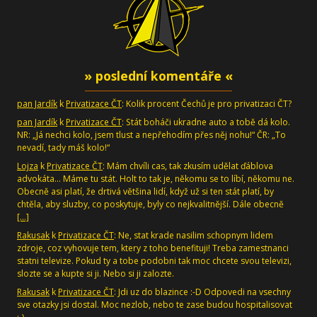
» poslední komentáře «
pan Jardík
k
Privatizace ČT
: Kolik procent Čechů je pro privatizaci ČT?
pan Jardík
k
Privatizace ČT
: Stát boháči ukradne auto a tobě dá kolo.
NR: „Já nechci kolo, jsem tlust a nepřehodím přes něj nohu!“ ČR: „To
nevadí, tady máš kolo!“
Lojza
k
Privatizace ČT
: Mám chvíli cas, tak zkusím udělat ďáblova
advokáta... Máme tu stát. Holt to tak je, někomu se to líbí, někomu ne.
Obecně asi platí, že drtivá většina lidí, když už si ten stát platí, by
chtěla, aby sluzby, co poskytuje, byly co nejkvalitnější. Dále obecně
[…]
Rakusak
k
Privatizace ČT
: Ne, stat krade nasilim schopnym lidem
zdroje, coz vyhovuje tem, ktery z toho benefituji! Treba zamestnanci
statni televize. Pokud ty a tobe podobni tak moc chcete svou televizi,
slozte se a kupte si ji. Nebo si ji zalozte.
Rakusak
k
Privatizace ČT
: Jdi uz do blazince :-D Odpovedi na vsechny
sve otazky jsi dostal. Moc nezlob, nebo te zase budou hospitalisovat