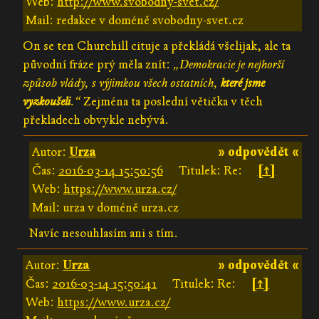
Web:
http://www.svobodny-svet.cz/
Mail: redakce v doméně svobodny-svet.cz
On se ten Churchill cituje a překládá všelijak, ale ta
původní fráze prý měla znít:
„Demokracie je nejhorší
způsob vlády, s výjimkou všech ostatních,
které jsme
vyzkoušeli
.“
Zejména ta poslední větička v těch
překladech obvykle nebývá.
Autor:
Urza
» odpovědět «
Čas:
2016-03-14 15:50:56
Titulek: Re:
[↑]
Web:
https://www.urza.cz/
Mail: urza v doméně urza.cz
Navíc nesouhlasím ani s tím.
Autor:
Urza
» odpovědět «
Čas:
2016-03-14 15:50:41
Titulek: Re:
[↑]
Web:
https://www.urza.cz/