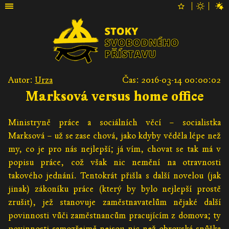
Autor:
Urza
Čas: 2016-03-14 00:00:02
Marksová versus home office
Ministryně práce a sociálních věcí – socialistka
Marksová – už se zase chová, jako kdyby věděla lépe než
my, co je pro nás nejlepší; já vím, chovat se tak má v
popisu práce, což však nic nemění na otravnosti
takového jednání. Tentokrát přišla s další novelou (jak
jinak) zákoníku práce (který by bylo nejlepší prostě
zrušit), jež stanovuje zaměstnavatelům nějaké další
povinnosti vůči zaměstnancům pracujícím z domova; ty
povinnosti samozřejmě nejsou nic než obrovská snůška