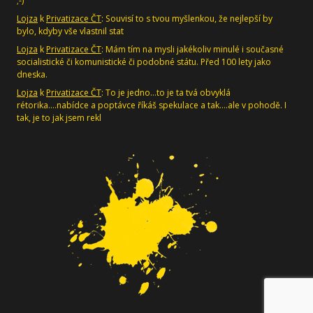
;-)
Lojza
k
Privatizace ČT
: Souvisí to s tvou myšlenkou, že nejlepší by
bylo, kdyby vše vlastnil stat
Lojza
k
Privatizace ČT
: Mám tím na mysli jakékoliv minulé i současné
socialistické či komunistické či podobné státu. Před 100 lety jako
dneska.
Lojza
k
Privatizace ČT
: To je jedno...to je ta tvá obvyklá
rétorika....nabídce a poptávce říkáš spekulace a tak....ale v pohodě. I
tak, je to jak jsem rekl