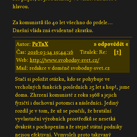
hlavou.
Za komunistů šlo 40 let všechno do prdele...
Dnešní vláda zná evidentně zkratku.
Autor:
PeTaX
» odpovědět «
Čas:
2016-03-14 19:44:16
Titulek: Re:
[↑]
Web:
http://www.svobodny-svet.cz/
Mail: redakce v doméně svobodny-svet.cz
Stačí si položit otázku, kdo se pohybuje ve
vrcholných funkcích posledních 25 let a hup!, jsme
doma. Zhrzení komunisté z roku 1968 a jejich
fyzičtí i duchovní potomci a následníci. Jediný
rozdíl je v tom, že už se poučili, že brutální
vyvlastnění výrobních prostředků se nesetká
dvakrát s pochopením a že stejně státní podniky
nejsou efektivní. Vymysleli proto takzvaný