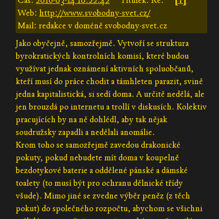
Čas:
2016-03-14 10:22:42
Titulek: Re:
[↑]
Web:
http://www.svobodny-svet.cz/
Mail: redakce v doméně svobodny-svet.cz
Jako obyčejně, samozřejmě. Vytvoří se struktura
byrokratických kontrolních komisí, které budou
využívat jednak oznámení aktivních spoluobčanů,
kteří musí do práce chodit a támhleten parazit, svině
jedna kapitalistická, si sedí doma. A určitě nedělá, ale
jen brouzdá po internetu a trollí v diskusích. Kolektiv
pracujících by na ně dohlédl, aby tak nějak
soudružsky zapadli a nedělali anomálie.
Krom toho se samozřejmě zavedou drakonické
pokuty, pokud nebudete mít doma v koupelně
bezdotykové baterie a oddělené pánské a dámské
toalety (to musí být pro ochranu dělnické třídy
všude). Mimo jiné se zvedne výběr peněz (z těch
pokut) do společného rozpočtu, abychom se všichni