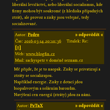
liberální levičáctví, nebo liberální socialismus, kde
firmy mohou být soukromé (z hlediska případných
ztrát), ale provoz a zisky jsou veřejné, tedy
socializované.
Autor:
Pedro
» odpovědět «
Čas:
2016-03-14 20:10:36
Titulek: Re:
[↑]
Web:
www.blogfin.cz
Mail: sachyspetr v doméně seznam.cz
Mě přijde, že je to naopak. Zisky se privatizují a
ztráty se socializujou.
Například energie. Zisky z dotací jdou
biopalivovým a solárním baronům.
Navýšení cen energií (ztráty) jdou za námi.
Autor:
PeTaX
» odpovědět «