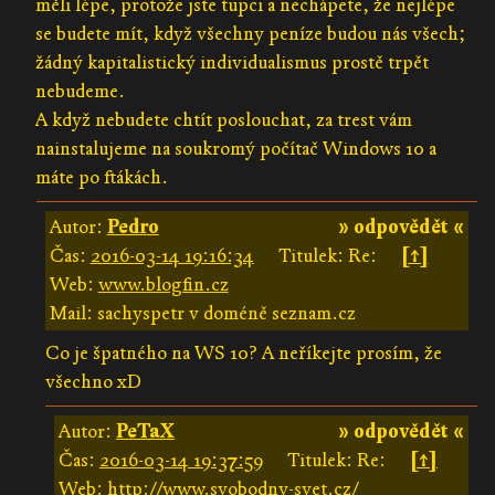
měli lépe, protože jste tupci a nechápete, že nejlépe
se budete mít, když všechny peníze budou nás všech;
žádný kapitalistický individualismus prostě trpět
nebudeme.
A když nebudete chtít poslouchat, za trest vám
nainstalujeme na soukromý počítač Windows 10 a
máte po ftákách.
Autor:
Pedro
» odpovědět «
Čas:
2016-03-14 19:16:34
Titulek: Re:
[↑]
Web:
www.blogfin.cz
Mail: sachyspetr v doméně seznam.cz
Co je špatného na WS 10? A neříkejte prosím, že
všechno xD
Autor:
PeTaX
» odpovědět «
Čas:
2016-03-14 19:37:59
Titulek: Re:
[↑]
Web:
http://www.svobodny-svet.cz/