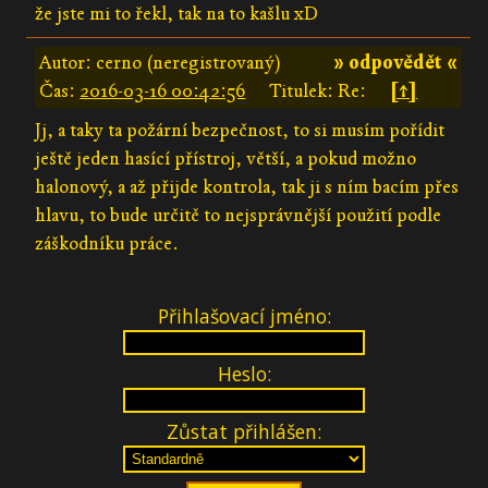
že jste mi to řekl, tak na to kašlu xD
Autor: cerno (neregistrovaný)
» odpovědět «
Čas:
2016-03-16 00:42:56
Titulek: Re:
[↑]
Jj, a taky ta požární bezpečnost, to si musím pořídit
ještě jeden hasící přístroj, větší, a pokud možno
halonový, a až přijde kontrola, tak ji s ním bacím přes
hlavu, to bude určitě to nejsprávnější použití podle
záškodníku práce.
Přihlašovací jméno:
Heslo:
Zůstat přihlášen: