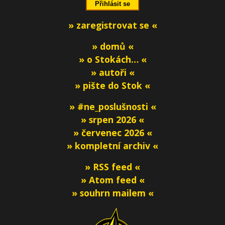
» zaregistrovat se «
» domů «
» o Stokách… «
» autoři «
» pište do Stok «
» #ne_poslušnosti «
» srpen 2026 «
» červenec 2026 «
» kompletní archiv «
» RSS feed «
» Atom feed «
» souhrn mailem «