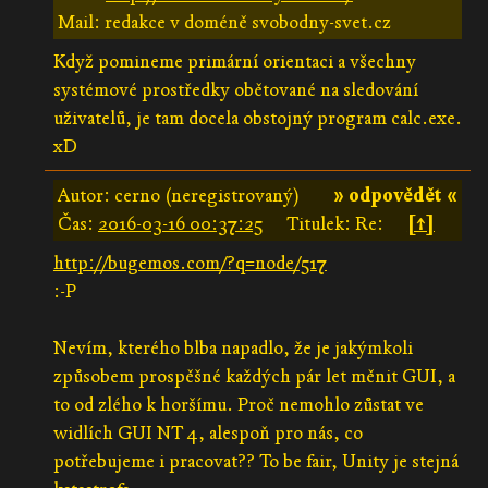
Mail: redakce v doméně svobodny-svet.cz
Když pomineme primární orientaci a všechny
systémové prostředky obětované na sledování
uživatelů, je tam docela obstojný program calc.exe.
xD
Autor: cerno (neregistrovaný)
» odpovědět «
Čas:
2016-03-16 00:37:25
Titulek: Re:
[↑]
http://bugemos.com/?q=node/517
:-P
Nevím, kterého blba napadlo, že je jakýmkoli
způsobem prospěšné každých pár let měnit GUI, a
to od zlého k horšímu. Proč nemohlo zůstat ve
widlích GUI NT 4, alespoň pro nás, co
potřebujeme i pracovat?? To be fair, Unity je stejná