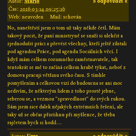
Autor:
Mario
» odpovědět «
Čas:
2016-03-14 09:25:16
Web: neuveden
Mail: schován
No, naneštěstí jsem o tom už taky někde četl. Mám
takový pocit, že paní ministryně se snaží si ulehčit a
zjednodušit práci a převést všechny, kteří ještě zůstali
pod agendou Práce, pod agendu Sociálních věcí. I
když mám celkem rozumného zaměstnavatele, tak
tentokrát se mě to začíná celkem hrubě týkat, neboť z
domova pracuji většinu svého času. S tímhle
pomyšlením a celkovou vizí do budoucna se ani moc
nedivím, že některým lidem z toho prostě jebne,
seberou se, a vezmou "spravedlnost" do svých rukou.
Sám jsem sice dalek nějakých extrémních řešení, ale
taky už se občas přistihnu při myšlence, že třeba
rajčetem bych si hodil...