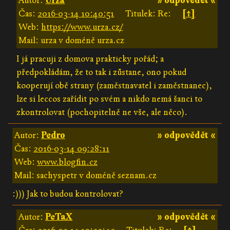
Autor:
Urza
» odpovědět «
Čas:
2016-03-14 10:40:51
Titulek: Re:
[↑]
Web:
https://www.urza.cz/
Mail: urza v doméně urza.cz
I já pracuji z domova prakticky pořád; a
předpokládám, že to tak i zůstane, ono pokud
kooperují obě strany (zaměstnavatel i zaměstnanec),
lze si leccos zařídit po svém a nikdo nemá šanci to
zkontrolovat (pochopitelně ne vše, ale něco).
Autor:
Pedro
» odpovědět «
Čas:
2016-03-14 09:28:11
Web:
www.blogfin.cz
Mail: sachyspetr v doméně seznam.cz
:))) Jak to budou kontrolovat?
Autor:
PeTaX
» odpovědět «