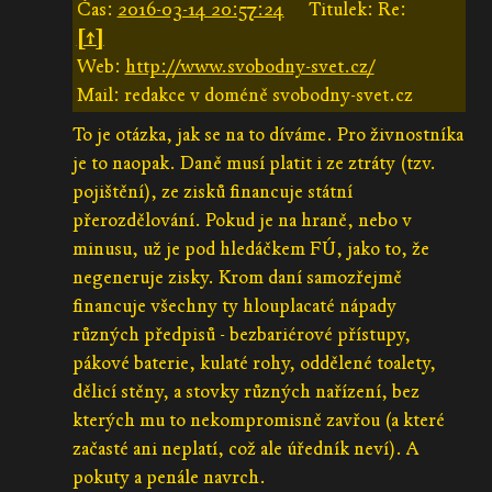
Čas:
2016-03-14 20:57:24
Titulek: Re:
[↑]
Web:
http://www.svobodny-svet.cz/
Mail: redakce v doméně svobodny-svet.cz
To je otázka, jak se na to díváme. Pro živnostníka
je to naopak. Daně musí platit i ze ztráty (tzv.
pojištění), ze zisků financuje státní
přerozdělování. Pokud je na hraně, nebo v
minusu, už je pod hledáčkem FÚ, jako to, že
negeneruje zisky. Krom daní samozřejmě
financuje všechny ty hlouplacaté nápady
různých předpisů - bezbariérové přístupy,
pákové baterie, kulaté rohy, oddělené toalety,
dělicí stěny, a stovky různých nařízení, bez
kterých mu to nekompromisně zavřou (a které
začasté ani neplatí, což ale úředník neví). A
pokuty a penále navrch.