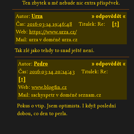
Ten zbytek u mě nebude nic extra příspěvek.
Autor:
Urza
» odpovědět «
Čas:
2016-03-14 19:46:48
Titulek: Re:
[↑]
Web:
https://www.urza.cz/
Mail: urza v doméně urza.cz
Tak zlé jako tehdy to snad ještě není.
Autor:
Pedro
» odpovědět «
Čas:
2016-03-14 20:14:43
Titulek: Re:
[↑]
Web:
www.blogfin.cz
Mail: sachyspetr v doméně seznam.cz
Pokus o vtip. Jsem optimista. I když poslední
dobou, co den to perla.