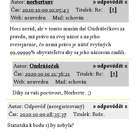
Autor:
norbertsnv
» odpovědět «
Čas:
2020-10-09 10:05:43
Titulek: Re:
[↑]
Web: neuveden
Mail: schován
Hoci nerád, ale v tomto musím dať Ondrášečkovi za
pravdu, má právo na svoj názor a na jeho
zverejnenie, čo nemá právo je nútiť zvyšných
99,99999% obyvateľstva aby sa jeho názorom riadili.
Autor:
Ondrášeček
» odpovědět «
Čas:
2020-10-10 21:36:21
Titulek: Re:
[↑]
Web: neuveden
Mail: schován
Díky za vaši poctivost, Norberte. ;)
Autor: Odpověď (neregistrovaný)
» odpovědět «
Čas:
2020-10-09 08:35:37
Titulek: Bože.
Statistika k bodu 1) by nebyla?