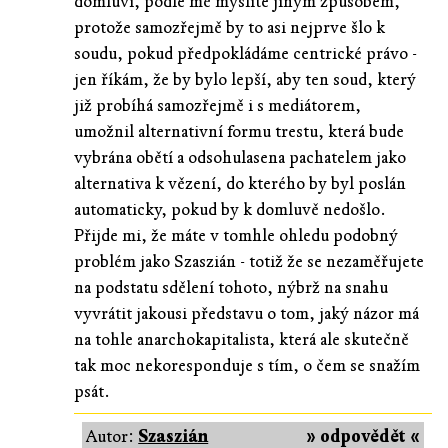
domluví, podle mě myslíte jiným způsobem,
protože samozřejmě by to asi nejprve šlo k
soudu, pokud předpokládáme centrické právo -
jen říkám, že by bylo lepší, aby ten soud, který
již probíhá samozřejmě i s mediátorem,
umožnil alternativní formu trestu, která bude
vybrána obětí a odsohulasena pachatelem jako
alternativa k vězení, do kterého by byl poslán
automaticky, pokud by k domluvě nedošlo.
Přijde mi, že máte v tomhle ohledu podobný
problém jako Szaszián - totiž že se nezaměřujete
na podstatu sdělení tohoto, nýbrž na snahu
vyvrátit jakousi představu o tom, jaký názor má
na tohle anarchokapitalista, která ale skutečně
tak moc nekoresponduje s tím, o čem se snažím
psát.
Autor:
Szaszián
» odpovědět «