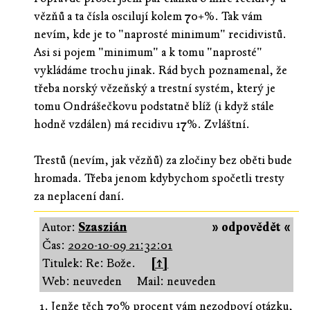
vězňů a ta čísla oscilují kolem 70+%. Tak vám
nevím, kde je to "naprosté minimum" recidivistů.
Asi si pojem "minimum" a k tomu "naprosté"
vykládáme trochu jinak. Rád bych poznamenal, že
třeba norský vězeňský a trestní systém, který je
tomu Ondrášečkovu podstatně blíž (i když stále
hodně vzdálen) má recidivu 17%. Zvláštní.
Trestů (nevím, jak vězňů) za zločiny bez oběti bude
hromada. Třeba jenom kdybychom spočetli tresty
za neplacení daní.
Autor:
Szaszián
» odpovědět «
Čas:
2020-10-09 21:32:01
Titulek: Re: Bože.
[↑]
Web: neuveden
Mail: neuveden
1. Jenže těch 70% procent vám nezodpoví otázku,