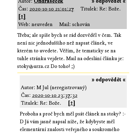
Autor:
Ondrášeček
» odpovědět «
Čas:
2020-10-10 21:01:27
Titulek: Re: Bože.
[↑]
Web: neuveden
Mail: schován
Třeba; ale spíše bych se rád dozvěděl v čem. Tak
není nic jednoduššího než napsat článek, ve
kterém to uvedete. Věřím, že tematicky se na
tuhle stránku vejdete. Mail na odeslání článku je:
stoky@urza.cz Do toho! ;)
» odpovědět «
Autor: M Jul (neregistrovaný)
Čas:
2020-10-10 23:37:32
Titulek: Re: Bože.
[↑]
Proboha a proč bych měl psát článek na stoky? :-
D Já vám jasně napsal níže, že kdybyste měl
elementární znalosti veřejného a soukromého