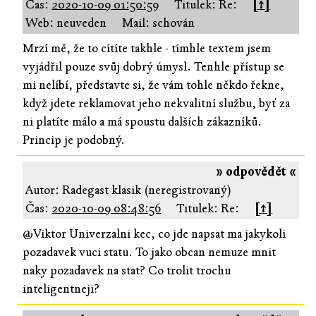
Čas:
2020-10-09 01:50:59
Titulek: Re:
[↑]
Web: neuveden
Mail: schován
Mrzí mě, že to cítíte takhle - tímhle textem jsem
vyjádřil pouze svůj dobrý úmysl. Tenhle přístup se
mi nelíbí, představte si, že vám tohle někdo řekne,
když jdete reklamovat jeho nekvalitní službu, byť za
ni platíte málo a má spoustu dalších zákazníků.
Princip je podobný.
» odpovědět «
Autor: Radegast klasik (neregistrovaný)
Čas:
2020-10-09 08:48:56
Titulek: Re:
[↑]
@Viktor Univerzalni kec, co jde napsat ma jakykoli
pozadavek vuci statu. To jako obcan nemuze mnit
naky pozadavek na stat? Co trolit trochu
inteligentneji?