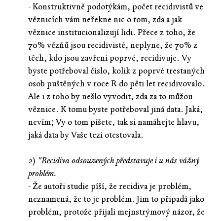
- Konstruktivně podotýkám, počet recidivistů ve
věznicích vám neřekne nic o tom, zda a jak
věznice institucionalizují lidi. Přece z toho, že
70% vězňů jsou recidivisté, neplyne, že 70% z
těch, kdo jsou zavřeni poprvé, recidivuje. Vy
byste potřeboval číslo, kolik z poprvé trestaných
osob puštěných v roce R do pěti let recidivovalo.
Ale i z toho by nešlo vyvodit, zda za to můžou
věznice. K tomu byste potřeboval jiná data. Jaká,
nevím; Vy o tom píšete, tak si namáhejte hlavu,
jaká data by Vaše tezi otestovala.
2)
"Recidiva odsouzených představuje i u nás vážný
problém.
- Že autoři studie píší, že recidiva je problém,
neznamená, že to je problém. Jim to připadá jako
problém, protože přijali mejnstrýmový názor, že