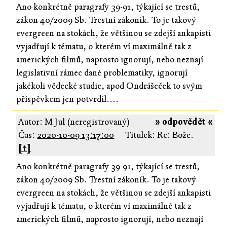
Ano konkrétně paragrafy 39-91, týkající se trestů,
zákon 40/2009 Sb. Trestní zákoník. To je takový
evergreen na stokách, že většinou se zdejší ankapisti
vyjadřují k tématu, o kterém ví maximálně tak z
amerických filmů, naprosto ignorují, nebo neznají
legislativní rámec dané problematiky, ignorují
jakékoli vědecké studie, apod Ondrášeček to svým
příspěvkem jen potvrdil....
Autor: M Jul (neregistrovaný)
» odpovědět «
Čas:
2020-10-09 13:17:00
Titulek: Re: Bože.
[↑]
Ano konkrétně paragrafy 39-91, týkající se trestů,
zákon 40/2009 Sb. Trestní zákoník. To je takový
evergreen na stokách, že většinou se zdejší ankapisti
vyjadřují k tématu, o kterém ví maximálně tak z
amerických filmů, naprosto ignorují, nebo neznají