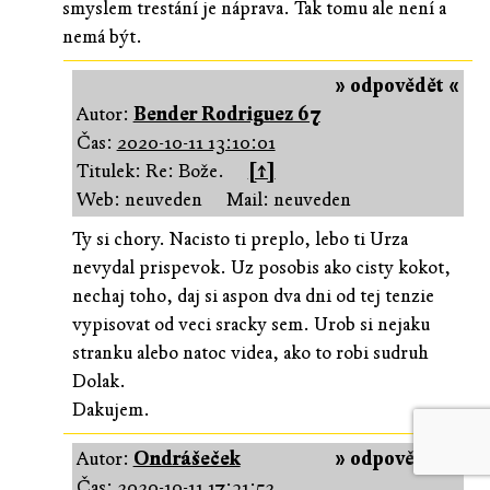
smyslem trestání je náprava. Tak tomu ale není a
nemá být.
» odpovědět «
Autor:
Bender Rodriguez 67
Čas:
2020-10-11 13:10:01
Titulek: Re: Bože.
[↑]
Web: neuveden
Mail: neuveden
Ty si chory. Nacisto ti preplo, lebo ti Urza
nevydal prispevok. Uz posobis ako cisty kokot,
nechaj toho, daj si aspon dva dni od tej tenzie
vypisovat od veci sracky sem. Urob si nejaku
stranku alebo natoc videa, ako to robi sudruh
Dolak.
Dakujem.
Autor:
Ondrášeček
» odpovědět «
Čas:
2020-10-11 17:31:52