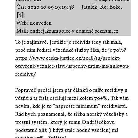
Čas:
2020-10-09 19:19:38
Titulek: Re: Bože.
[↑]
Web: neuveden
Mail: ondrej.krumpolec v doméně seznam.cz
To je zajímavé. Jestliže je recivida tedy tak malá,
proč sám ředitel vězeňské služby říká, že je 70%?
https://www.ceska-justice.cz/2018/12/projekt-
otevrene-veznice-slavi-uspechy-zatim-ma-nulovou-
recidivu/
Popravdě prošel jsem pár článků o míře recidivy u
vězňů a ta čísla oscilují mezi kolem 70+%. Tak vám
nevím, kde je to "naprosté minimum" recidivistů.
Rád bych poznamenal, že třeba norský vězeňský a
trestní systém, který je tomu Ondrášečkovu
podstatně blíž (i když stále hodně vzdálen) má