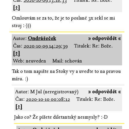
Čas:
2020-10-09 13:18:33
Titulek: Re: Bože.
[↑]
Omlouvám se za to, že je to poslané 3x sekl se mi
stroj :-)))
Autor:
Ondrášeček
» odpovědět «
Čas:
2020-10-09 14:29:39
Titulek: Re: Bože.
[↑]
Web: neuveden
Mail: schován
Tak o tom napište na Stoky vy a uveďte to na pravou
míru. :)
Autor: M Jul (neregistrovaný)
» odpovědět «
Čas:
2020-10-10 00:08:12
Titulek: Re: Bože.
[↑]
Jako co? Že píšete diletantský nesmysly? :-D