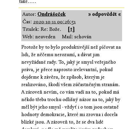
také.....
Autor:
Ondrášeček
» odpovědět «
Čas:
2020-10-11 00:26:51
Titulek: Re: Bože.
[↑]
Web: neuveden
Mail: schován
Protože by to bylo produktivější než píčovat na
lidi, že něčemu nerozumí, a dávat jim
nevyžádané rady. To, jaký je smysl veřejného
práva, je přece naprosto irelevantní, pokud
dojdeme k závěru, že způsob, kterým je
realizováno, škodí všem zúčastněným stranám.
A zároveň nevím, co vám vadí na to, pokud má
někdo třeba trochu odlišný názor na to, jaký by
měl být jeho smysl - vždyť i o tom jsou ostatně
hodnoty demokracie, které mi zrovna i docela
blízké jsou. A zároveň to, že se dva lidé