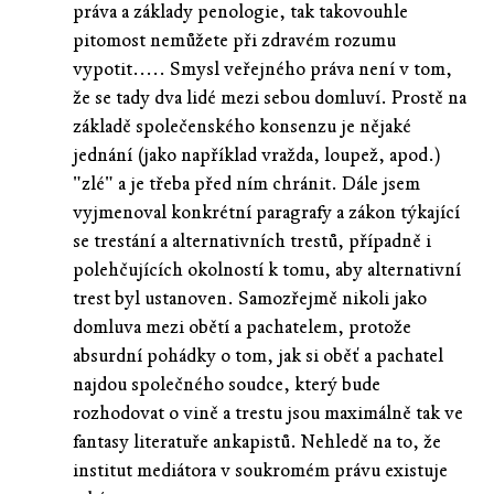
práva a základy penologie, tak takovouhle
pitomost nemůžete při zdravém rozumu
vypotit..... Smysl veřejného práva není v tom,
že se tady dva lidé mezi sebou domluví. Prostě na
základě společenského konsenzu je nějaké
jednání (jako například vražda, loupež, apod.)
"zlé" a je třeba před ním chránit. Dále jsem
vyjmenoval konkrétní paragrafy a zákon týkající
se trestání a alternativních trestů, případně i
polehčujících okolností k tomu, aby alternativní
trest byl ustanoven. Samozřejmě nikoli jako
domluva mezi obětí a pachatelem, protože
absurdní pohádky o tom, jak si oběť a pachatel
najdou společného soudce, který bude
rozhodovat o vině a trestu jsou maximálně tak ve
fantasy literatuře ankapistů. Nehledě na to, že
institut mediátora v soukromém právu existuje