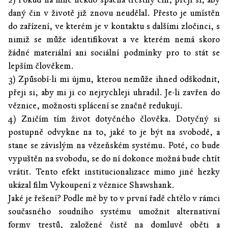
daný čin v životě již znovu neudělal. Přesto je umístěn
do zařízení, ve kterém je v kontaktu s dalšími zločinci, s
nimiž se může identifikovat a ve kterém nemá skoro
žádné materiální ani sociální podmínky pro to stát se
lepším člověkem.
3) Způsobí-li mi újmu, kterou nemůže ihned odškodnit,
přeji si, aby mi ji co nejrychleji uhradil. Je-li zavřen do
věznice, možnosti splácení se značně redukují.
4) Zničím tím život dotyčného člověka. Dotyčný si
postupně odvykne na to, jaké to je být na svobodě, a
stane se závislým na vězeňském systému. Poté, co bude
vypuštěn na svobodu, se do ní dokonce možná bude chtít
vrátit. Tento efekt institucionalizace mimo jiné hezky
ukázal film Vykoupení z věznice Shawshank.
Jaké je řešení? Podle mě by to v první řadě chtělo v rámci
současného soudního systému umožnit alternativní
formy trestů, založené čistě na domluvě oběti a