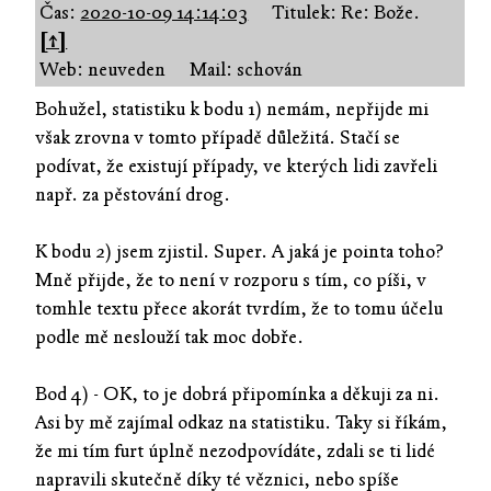
Čas:
2020-10-09 14:14:03
Titulek: Re: Bože.
[↑]
Web: neuveden
Mail: schován
Bohužel, statistiku k bodu 1) nemám, nepřijde mi
však zrovna v tomto případě důležitá. Stačí se
podívat, že existují případy, ve kterých lidi zavřeli
např. za pěstování drog.
K bodu 2) jsem zjistil. Super. A jaká je pointa toho?
Mně přijde, že to není v rozporu s tím, co píši, v
tomhle textu přece akorát tvrdím, že to tomu účelu
podle mě neslouží tak moc dobře.
Bod 4) - OK, to je dobrá připomínka a děkuji za ni.
Asi by mě zajímal odkaz na statistiku. Taky si říkám,
že mi tím furt úplně nezodpovídáte, zdali se ti lidé
napravili skutečně díky té věznici, nebo spíše