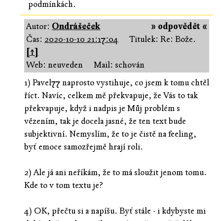
podmínkách.
Autor:
Ondrášeček
» odpovědět «
Čas:
2020-10-10 21:17:04
Titulek: Re: Bože.
[↑]
Web: neuveden
Mail: schován
1) Pavel77 naprosto vystihuje, co jsem k tomu chtěl
říct. Navíc, celkem mě překvapuje, že Vás to tak
překvapuje, když i nadpis je Můj problém s
vězením, tak je docela jasné, že ten text bude
subjektivní. Nemyslím, že to je čistě na feeling,
byť emoce samozřejmě hrají roli.
2) Ale já ani neříkám, že to má sloužit jenom tomu.
Kde to v tom textu je?
4) OK, přečtu si a napíšu. Byť stále - i kdybyste mi