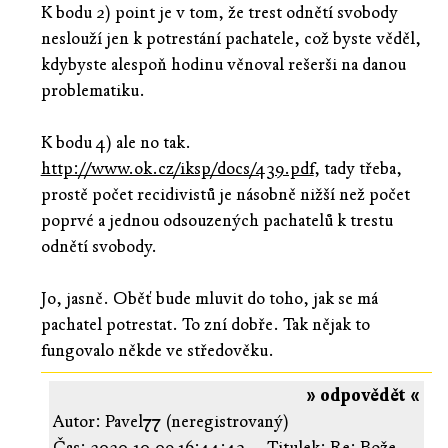
K bodu 2) point je v tom, že trest odnětí svobody
neslouží jen k potrestání pachatele, což byste věděl,
kdybyste alespoň hodinu věnoval rešerši na danou
problematiku.
K bodu 4) ale no tak.
http://www.ok.cz/iksp/docs/439.pdf
, tady třeba,
prostě počet recidivistů je násobně nižší než počet
poprvé a jednou odsouzených pachatelů k trestu
odnětí svobody.
Jo, jasně. Oběť bude mluvit do toho, jak se má
pachatel potrestat. To zní dobře. Tak nějak to
fungovalo někde ve středověku.
» odpovědět «
Autor: Pavel77 (neregistrovaný)
Čas:
2020-10-09 16:44:43
Titulek: Re: Bože.