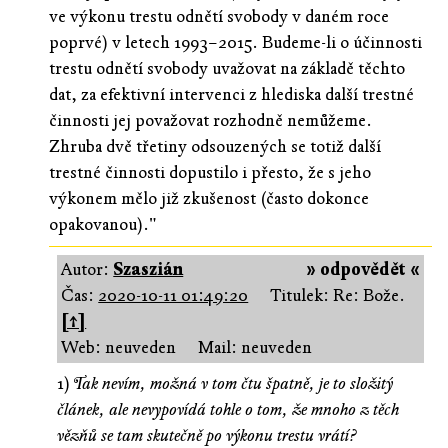
ve výkonu trestu odnětí svobody v daném roce
poprvé) v letech 1993–2015. Budeme-li o účinnosti
trestu odnětí svobody uvažovat na základě těchto
dat, za efektivní intervenci z hlediska další trestné
činnosti jej považovat rozhodně nemůžeme.
Zhruba dvě třetiny odsouzených se totiž další
trestné činnosti dopustilo i přesto, že s jeho
výkonem mělo již zkušenost (často dokonce
opakovanou)."
Autor:
Szaszián
» odpovědět «
Čas:
2020-10-11 01:49:20
Titulek: Re: Bože.
[↑]
Web: neuveden
Mail: neuveden
1)
Tak nevím, možná v tom čtu špatně, je to složitý
článek, ale nevypovídá tohle o tom, že mnoho z těch
vězňů se tam skutečně po výkonu trestu vrátí?