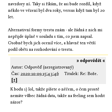
navzdory ní. Taky si říkám, že asi bude rozdíl, když
někdo ve vězení byl dva roky, versus když tam byl 20
let.
Alternativní formy trestu znám - ale žádná z nich mi
nepřijde úplně v souladu s tím, co jsem napsal.
Osobně bych jich ocenil více, a hlavně ten větší
podíl oběti na rozhodování o trestu.
» odpovědět «
Autor: Odpověď (neregistrovaný)
Čas:
2020-10-09 15:43:46
Titulek: Re: Bože.
[↑]
K bodu 1) lol, takže píšete o něčem, o čem prostě
nemáte vůbec žádná data, takže na feeling sem hodit
názor?