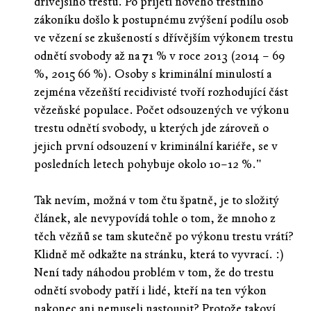
dřívějšího trestu. Po přijetí nového trestního
zákoníku došlo k postupnému zvýšení podílu osob
ve vězení se zkušeností s dřívějším výkonem trestu
odnětí svobody až na 71 % v roce 2013 (2014 – 69
%, 2015 66 %). Osoby s kriminální minulostí a
zejména vězeňští recidivisté tvoří rozhodující část
vězeňské populace. Počet odsouzených ve výkonu
trestu odnětí svobody, u kterých jde zároveň o
jejich první odsouzení v kriminální kariéře, se v
posledních letech pohybuje okolo 10–12 %."
Tak nevím, možná v tom čtu špatně, je to složitý
článek, ale nevypovídá tohle o tom, že mnoho z
těch vězňů se tam skutečně po výkonu trestu vrátí?
Klidně mě odkažte na stránku, která to vyvrací. :)
Není tady náhodou problém v tom, že do trestu
odnětí svobody patří i lidé, kteří na ten výkon
nakonec ani nemuseli nastoupit? Protože takoví