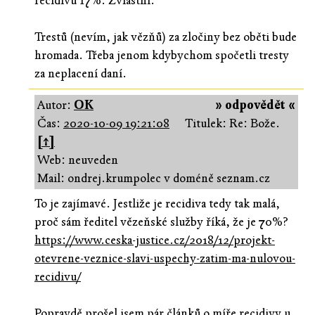
recidivu 17%. Zvláštní.
Trestů (nevím, jak vězňů) za zločiny bez oběti bude
hromada. Třeba jenom kdybychom spočetli tresty
za neplacení daní.
Autor:
OK
» odpovědět «
Čas:
2020-10-09 19:21:08
Titulek: Re: Bože.
[↑]
Web: neuveden
Mail: ondrej.krumpolec v doméně seznam.cz
To je zajímavé. Jestliže je recidiva tedy tak malá,
proč sám ředitel vězeňské služby říká, že je 70%?
https://www.ceska-justice.cz/2018/12/projekt-
otevrene-veznice-slavi-uspechy-zatim-ma-nulovou-
recidivu/
Popravdě prošel jsem pár článků o míře recidivy u