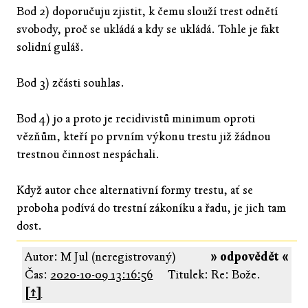
Bod 2) doporučuju zjistit, k čemu slouží trest odnětí
svobody, proč se ukládá a kdy se ukládá. Tohle je fakt
solidní guláš.
Bod 3) zčásti souhlas.
Bod 4) jo a proto je recidivistů minimum oproti
vězňům, kteří po prvním výkonu trestu již žádnou
trestnou činnost nespáchali.
Když autor chce alternativní formy trestu, ať se
proboha podívá do trestní zákoníku a řadu, je jich tam
dost.
Autor: M Jul (neregistrovaný)
» odpovědět «
Čas:
2020-10-09 13:16:56
Titulek: Re: Bože.
[↑]