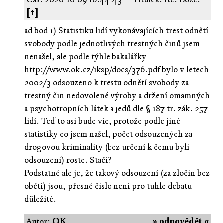
[↑]
ad bod 1) Statistiku lidí vykonávajících trest odnětí
svobody podle jednotlivých trestných činů jsem
nenašel, ale podle týhle bakalářky
http://www.ok.cz/iksp/docs/376.pdf
bylo v letech
2002/3 odsouzeno k trestu odnětí svobody za
trestný čin nedovolené výroby a držení omamných
a psychotropních látek a jedů dle § 187 tr. zák. 257
lidí. Teď to asi bude víc, protože podle jiné
statistiky co jsem našel, počet odsouzených za
drogovou kriminality (bez určení k čemu byli
odsouzeni) roste. Stačí?
Podstatné ale je, že takový odsouzení (za zločin bez
oběti) jsou, přesné čislo není pro tuhle debatu
důležité.
Autor:
OK
» odpovědět «