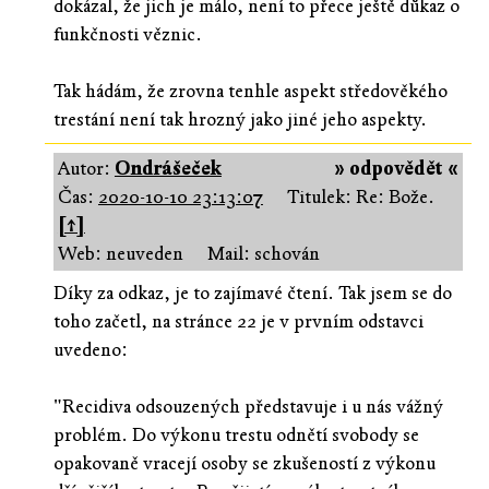
dokázal, že jich je málo, není to přece ještě důkaz o
funkčnosti věznic.
Tak hádám, že zrovna tenhle aspekt středověkého
trestání není tak hrozný jako jiné jeho aspekty.
Autor:
Ondrášeček
» odpovědět «
Čas:
2020-10-10 23:13:07
Titulek: Re: Bože.
[↑]
Web: neuveden
Mail: schován
Díky za odkaz, je to zajímavé čtení. Tak jsem se do
toho začetl, na stránce 22 je v prvním odstavci
uvedeno:
"Recidiva odsouzených představuje i u nás vážný
problém. Do výkonu trestu odnětí svobody se
opakovaně vracejí osoby se zkušeností z výkonu