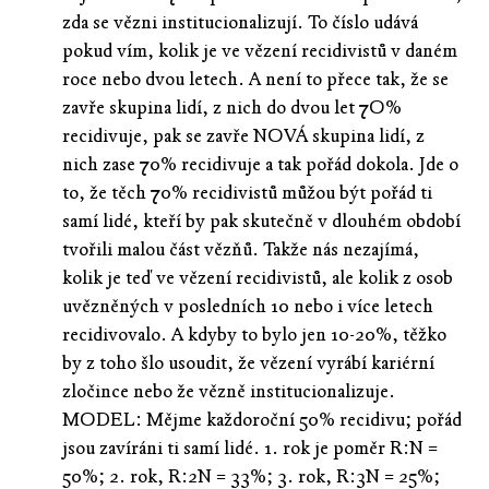
zda se vězni institucionalizují. To číslo udává
pokud vím, kolik je ve vězení recidivistů v daném
roce nebo dvou letech. A není to přece tak, že se
zavře skupina lidí, z nich do dvou let 7O%
recidivuje, pak se zavře NOVÁ skupina lidí, z
nich zase 70% recidivuje a tak pořád dokola. Jde o
to, že těch 70% recidivistů můžou být pořád ti
samí lidé, kteří by pak skutečně v dlouhém období
tvořili malou část vězňů. Takže nás nezajímá,
kolik je teď ve vězení recidivistů, ale kolik z osob
uvězněných v posledních 10 nebo i více letech
recidivovalo. A kdyby to bylo jen 10-20%, těžko
by z toho šlo usoudit, že vězení vyrábí kariérní
zločince nebo že vězně institucionalizuje.
MODEL: Mějme každoroční 50% recidivu; pořád
jsou zavíráni ti samí lidé. 1. rok je poměr R:N =
50%; 2. rok, R:2N = 33%; 3. rok, R:3N = 25%;