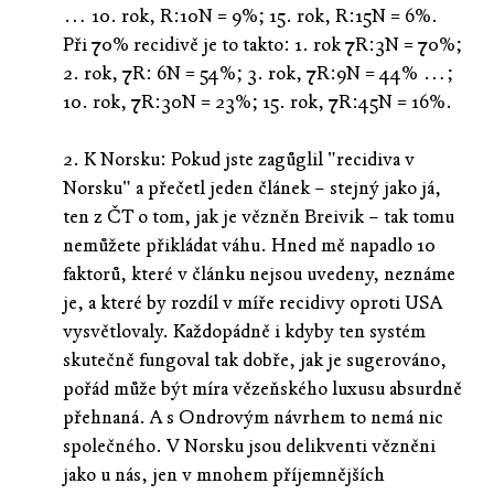
… 10. rok, R:10N = 9%; 15. rok, R:15N = 6%.
Při 70% recidivě je to takto: 1. rok 7R:3N = 70%;
2. rok, 7R: 6N = 54%; 3. rok, 7R:9N = 44% …;
10. rok, 7R:30N = 23%; 15. rok, 7R:45N = 16%.
2. K Norsku: Pokud jste zagůglil "recidiva v
Norsku" a přečetl jeden článek – stejný jako já,
ten z ČT o tom, jak je vězněn Breivik – tak tomu
nemůžete přikládat váhu. Hned mě napadlo 10
faktorů, které v článku nejsou uvedeny, neznáme
je, a které by rozdíl v míře recidivy oproti USA
vysvětlovaly. Každopádně i kdyby ten systém
skutečně fungoval tak dobře, jak je sugerováno,
pořád může být míra vězeňského luxusu absurdně
přehnaná. A s Ondrovým návrhem to nemá nic
společného. V Norsku jsou delikventi vězněni
jako u nás, jen v mnohem příjemnějších