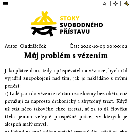
Autor:
Ondrášeček
Čas: 2020-10-09 00:00:02
Můj problém s vězením
Jako plátce daní, tedy i přispěvatel na věznice, bych rád
vyjádřil znepokojení nad tím, jak je nakládáno s mými
penězi:
1) Lidé jsou do vězení zavíráni i za zločiny bez oběti, což
považuji za naprosto drakonický a zbytečný trest. Když
už stát něco takového chce trestat, ať za to dá člověku
třeba jenom veřejně prospěšné práce, ve kterých je
alespoň malý smysl.
2) Pokud na mně někdo spáchá trestný čin, přeji si, aby