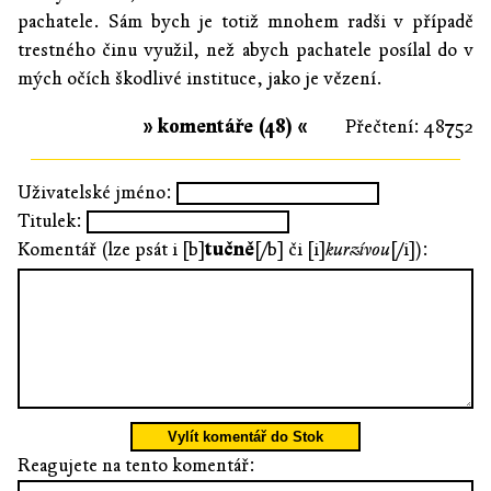
pachatele. Sám bych je totiž mnohem radši v případě
trestného činu využil, než abych pachatele posílal do v
mých očích škodlivé instituce, jako je vězení.
» komentáře (48) «
Přečtení: 48752
Uživatelské jméno:
Titulek:
Komentář (lze psát i [b]
tučně
[/b] či [i]
kurzívou
[/i]):
Vylít komentář do Stok
Reagujete na tento komentář: