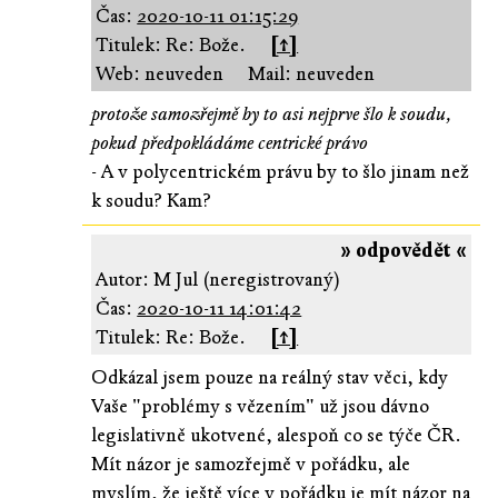
Čas:
2020-10-11 01:15:29
Titulek: Re: Bože.
[↑]
Web: neuveden
Mail: neuveden
protože samozřejmě by to asi nejprve šlo k soudu,
pokud předpokládáme centrické právo
- A v polycentrickém právu by to šlo jinam než
k soudu? Kam?
» odpovědět «
Autor: M Jul (neregistrovaný)
Čas:
2020-10-11 14:01:42
Titulek: Re: Bože.
[↑]
Odkázal jsem pouze na reálný stav věci, kdy
Vaše "problémy s vězením" už jsou dávno
legislativně ukotvené, alespoň co se týče ČR.
Mít názor je samozřejmě v pořádku, ale
myslím, že ještě více v pořádku je mít názor na