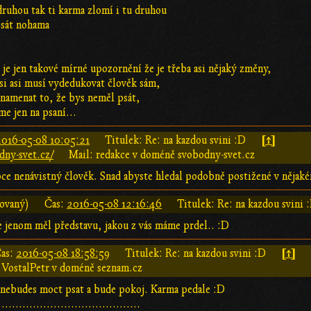
druhou tak ti karma zlomí i tu druhou
 psát nohama
je jen takové mírné upozornění že je třeba asi nějaký změny,
 si asi musí vydedukovat člověk sám,
znamenat to, že bys neměl psát,
e jen na psaní...
[↑]
2016-05-08 10:05:21
Titulek: Re: na kazdou svini :D
dny-svet.cz/
Mail: redakce v doméně svobodny-svet.cz
oce nenávistný člověk. Snad abyste hledal podobně postižené v nějak
rovaný)
Čas:
2016-05-08 12:16:46
Titulek: Re: na kazdou svini 
e jenom měl představu, jakou z vás máme prdel.. :D
[↑]
as:
2016-05-08 18:58:59
Titulek: Re: na kazdou svini :D
 VostalPetr v doméně seznam.cz
a nebudes moct psat a bude pokoj. Karma pedale :D
.........................................