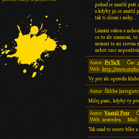
pokud se naučíš psát 
a kdyby jsi se naučil
tak ti zlomí i nohy...
Lámání rukou a nohou 
co to ale znamená, to
nemusí to asi zrovna 
nebot ruce nepoužívám
PeTaX
Autor:
Čas:
Web:
http://www.svobo
Vy jste ale opravdu hlub
Autor: Šklíba (neregist
Milej pane, kdyby vy jst
Vostál Petr
Autor:
Č
Web: neuveden
Mail:
Tak snad to sroste blbe 
................................