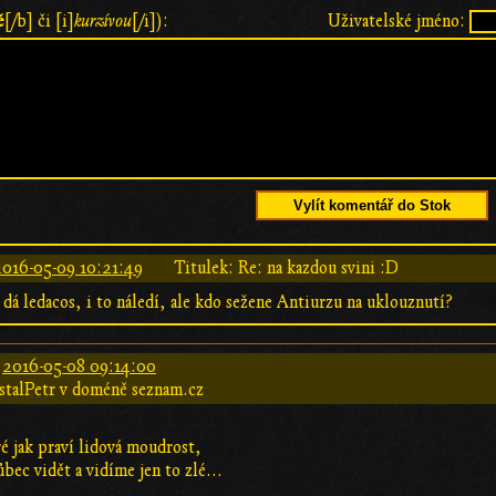
ě
[/b] či [i]
kurzívou
[/i]):
Uživatelské jméno:
Vylít komentář do Stok
2016-05-09 10:21:49
Titulek: Re: na kazdou svini :D
 dá ledacos, i to náledí, ale kdo sežene Antiurzu na uklouznutí?
:
2016-05-08 09:14:00
stalPetr v doméně seznam.cz
é jak praví lidová moudrost,
ec vidět a vidíme jen to zlé...