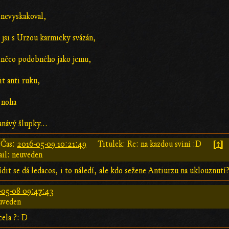
 nevyskakoval,
e jsi s Urzou karmicky svázán,
t něco podobného jako jemu,
it anti ruku,
 noha
anávý šlupky...
[↑]
Čas:
2016-05-09 10:21:49
Titulek: Re: na kazdou svini :D
il: neuveden
dit se dá ledacos, i to náledí, ale kdo sežene Antiurzu na uklouznutí
-05-08 09:47:43
uveden
cela ?:-D