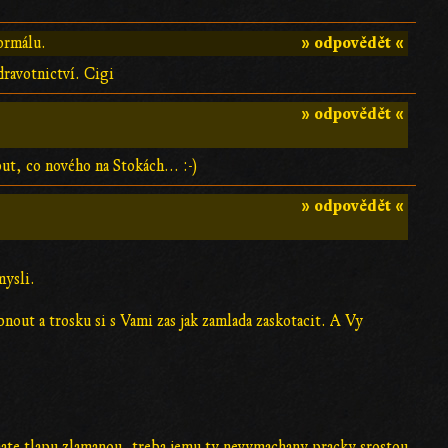
» odpovědět «
ormálu.
dravotnictví. Cigi
» odpovědět «
ut, co nového na Stokách... :-)
» odpovědět «
mysli.
nout a trosku si s Vami zas jak zamlada zaskotacit. A Vy
 mate tlapu zlamanou, treba jemu ty nevymachany pracky srostou