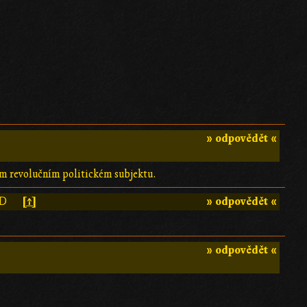
» odpovědět «
ém revolučním politickém subjektu.
[↑]
» odpovědět «
:D
» odpovědět «