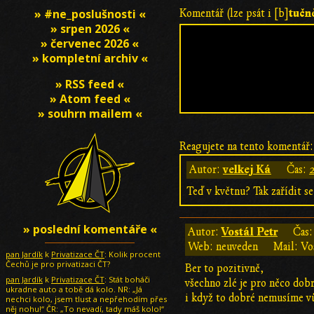
tučn
» #ne_poslušnosti «
Komentář (lze psát i [b]
» srpen 2026 «
» červenec 2026 «
» kompletní archiv «
» RSS feed «
» Atom feed «
» souhrn mailem «
Reagujete na tento komentář:
velkej Ká
Autor:
Čas:
Teď v květnu? Tak zařídit se
» poslední komentáře «
Vostál Petr
Autor:
Čas
Web: neuveden
Mail: Vo
pan Jardík
k
Privatizace ČT
: Kolik procent
Čechů je pro privatizaci ČT?
Ber to pozitivně,
pan Jardík
k
Privatizace ČT
: Stát boháči
všechno zlé je pro něco dobr
ukradne auto a tobě dá kolo. NR: „Já
i když to dobré nemusíme vůb
nechci kolo, jsem tlust a nepřehodím přes
něj nohu!“ ČR: „To nevadí, tady máš kolo!“