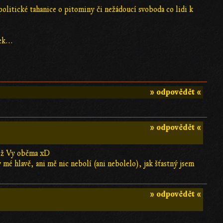
 politické tahanice o pitominy či nežádoucí svoboda co lidi k
ek...
» odpovědět «
» odpovědět «
než Vy oběma xD
v mé hlavě, ani mě nic nebolí (ani nebolelo), jak šťastný jsem
]
» odpovědět «