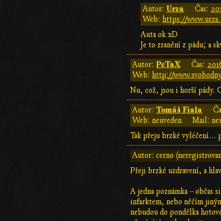
Urza
Autor:
Čas:
20
Web:
https://www.urza.
Auta ok xD
Je to zranění z pádu; a 
PeTaX
Autor:
Čas:
201
Web:
http://www.svobodny-
Nu, což, jsou i horší pády.
Tomáš Fiala
Autor:
Ča
Web: neuveden
Mail: ne
Tak přeju brzké vyléčení... p
Autor: cerno (neregistrova
Přeji brzké uzdravení, a hla
A jedna poznámka -- občas si
infarktem, nebo něčím jiným 
nebudou do pondělka hotové,