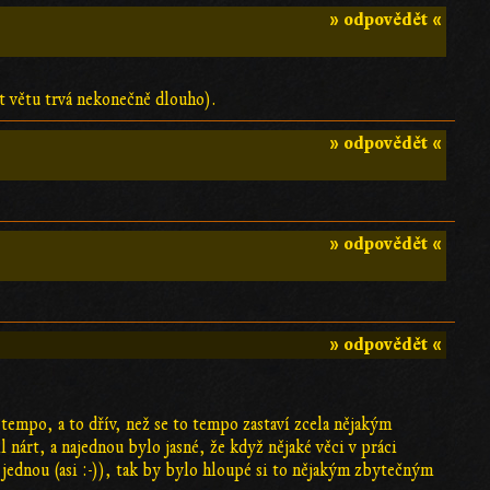
» odpovědět «
at větu trvá nekonečně dlouho).
» odpovědět «
» odpovědět «
» odpovědět «
tempo, a to dřív, než se to tempo zastaví zcela nějakým
 nárt, a najednou bylo jasné, že když nějaké věci v práci
jednou (asi :-)), tak by bylo hloupé si to nějakým zbytečným