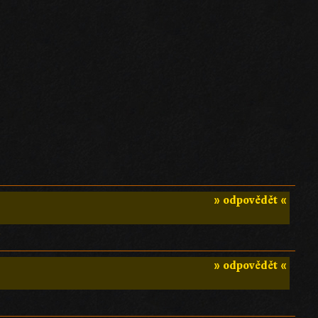
» odpovědět «
?
» odpovědět «