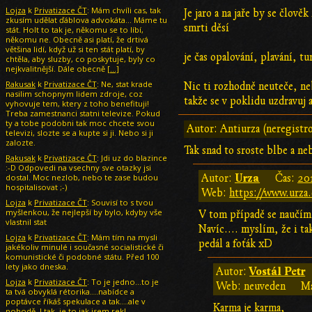
Lojza
k
Privatizace ČT
: Mám chvíli cas, tak
Je jaro a na jaře by se člov
zkusím udělat ďáblova advokáta... Máme tu
smrti děsí
stát. Holt to tak je, někomu se to líbí,
někomu ne. Obecně asi platí, že drtivá
většina lidí, když už si ten stát platí, by
je čas opalování, plavání, tu
chtěla, aby sluzby, co poskytuje, byly co
nejkvalitnější. Dále obecně
[…]
Rakusak
k
Privatizace ČT
: Ne, stat krade
Nic ti rozhodně neuteče, neb
nasilim schopnym lidem zdroje, coz
takže se v poklidu uzdravuj a
vyhovuje tem, ktery z toho benefituji!
Treba zamestnanci statni televize. Pokud
ty a tobe podobni tak moc chcete svou
Autor: Antiurza (neregistr
televizi, slozte se a kupte si ji. Nebo si ji
zalozte.
Tak snad to sroste blbe a n
Rakusak
k
Privatizace ČT
: Jdi uz do blazince
:-D Odpovedi na vsechny sve otazky jsi
Urza
dostal. Moc nezlob, nebo te zase budou
Autor:
Čas:
20
hospitalisovat ;-)
Web:
https://www.urza.
Lojza
k
Privatizace ČT
: Souvisí to s tvou
myšlenkou, že nejlepší by bylo, kdyby vše
V tom případě se naučím 
vlastnil stat
Navíc.... myslím, že i ta
Lojza
k
Privatizace ČT
: Mám tím na mysli
pedál a foťák xD
jakékoliv minulé i současné socialistické či
komunistické či podobné státu. Před 100
lety jako dneska.
Vostál Petr
Autor:
Lojza
k
Privatizace ČT
: To je jedno...to je
Web: neuveden
Ma
ta tvá obvyklá rétorika....nabídce a
poptávce říkáš spekulace a tak....ale v
Karma je karma,
pohodě. I tak, je to jak jsem rekl