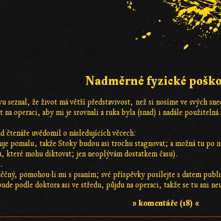
Nadměrné fyzické pošk
 seznal, že život má větší představivost, než si nosíme ve svých snec
 na operaci, aby mi je srovnali a ruka byla (snad) i nadále použitel
d čtenáře uvědomil o následujících věcech:
acuje pomalu, takže Stoky budou asi trochu stagnovat; a možná tu po 
u, které mohu diktovat; jen neoplývám dostatkem času).
.
čný, pomohou-li mi s psaním; své příspěvky posílejte s datem publi
ude podle doktora asi ve středu, půjdu na operaci, takže se tu ani n
» komentáře (18) «