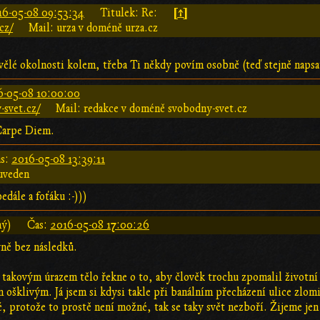
[↑]
16-05-08 09:53:34
Titulek: Re:
cz/
Mail: urza v doméně urza.cz
skvělé okolnosti kolem, třeba Ti někdy povím osobně (teď stejně naps
6-05-08 10:00:00
svet.cz/
Mail: redakce v doméně svobodny-svet.cz
 Carpe Diem.
s:
2016-05-08 13:39:11
uveden
edále a foťáku :-)))
ný)
Čas:
2016-05-08 17:00:26
vně bez následků.
 takovým úrazem tělo řekne o to, aby člověk trochu zpomalil životní 
ošklivým. Já jsem si kdysi takle při banálním přecházení ulice zlomil
 protože to prostě není možné, tak se taky svět nezboří. Žijeme jen 