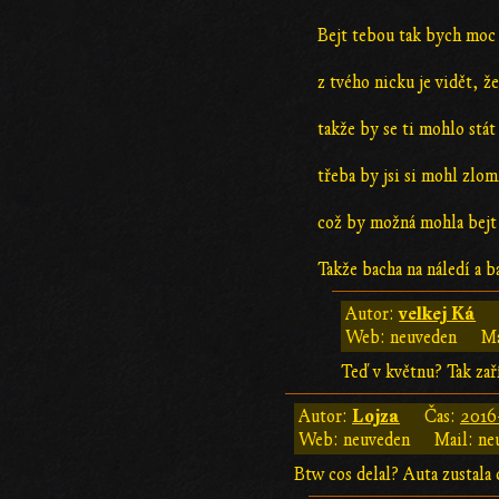
Bejt tebou tak bych moc
z tvého nicku je vidět, ž
takže by se ti mohlo stá
třeba by jsi si mohl zlom
což by možná mohla bejt
Takže bacha na náledí a b
velkej Ká
Autor:
Web: neuveden
Ma
Teď v květnu? Tak zaří
Lojza
Autor:
Čas:
2016
Web: neuveden
Mail: ne
Btw cos delal? Auta zustala 