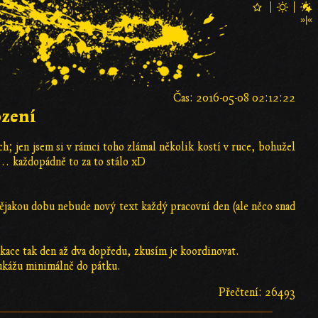
Čas: 2016-05-08 02:12:22
ození
h; jen jsem si v rámci toho zlámal několik kostí v ruce, bohužel
ná… každopádně to za to stálo xD
nějakou dobu nebude nový text každý pracovní den (ale něco snad
kace tak den až dva dopředu, zkusím je koordinovat.
eukážu minimálně do pátku.
Přečtení: 26493