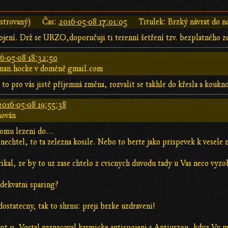
strovaný)
Čas:
2016-05-08 17:01:05
Titulek: Brzký návrat do n
ojení. Drž se URZO,doporučuji ti terenní šetření tzv. bezplatného z
6-05-08 18:32:50
man.hocke v doméně gmail.com
to pro vás jistě příjemná změna, rozvalit se takhle do křesla a koukno
2016-05-08 19:55:38
hován
tomu lezeni do...
t nechtel, to ta zelezna kosile. Nebo to berte jako prispevek k vesele 
ikal, ze by to uz zase chtelo z cvicnych duvodu tady u Vas neco vyzob
dekvatni sparing?
 dostatecny, tak to shrnu: preji brzke uzdraveni!
e pt p. Vostal naznacoval karmicke antispojeni s Antiurzou, kdyz Vy