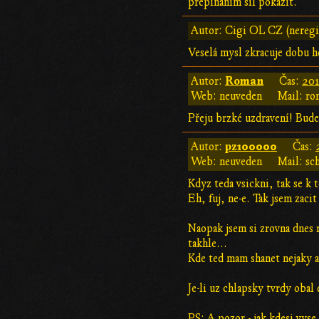
přepínáním sil pokazit.
Autor: Cigi OL CZ (neregi
Veselá mysl zkracuje dobu h
Roman
Autor:
Čas:
201
Web: neuveden
Mail: ro
Přeju brzké uzdravení! Bude 
pz100000
Autor:
Čas:
Web: neuveden
Mail: sc
Kdyz teda vsickni, tak se k 
Eh, fuj, ne-e. Tak jsem zaci
Naopak jsem si zrovna dnes r
takhle...
Kde ted mam shanet nejaky a
Je-li uz chlapsky tvrdy obal
PS: A pozor - jak kdesi vys