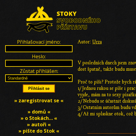
Přihlašovací jméno:
Autor:
Urza
Heslo:
V posledních dnech jsem znovu
dost špatně, takže budu muset
Zůstat přihlášen:
Proč to píši? Protože bych rá
1/ Jednou rukou se píše i pr
vyjde, mám na to sexy písařk
» zaregistrovat se «
2/ Nebudu se účastnit diskusí
3/ Ostatním autorům budu vdě
» domů «
4/ Až mi splaskne otok, což b
» o Stokách… «
» autoři «
» pište do Stok «