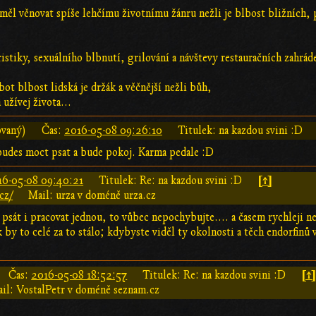
ěk měl věnovat spíše lehčímu životnímu žánru nežli je blbost bližních,
ristiky, sexuálního blbnutí, grilování a návštevy restauračních zahrád
ot blbost lidská je držák a věčnější nežli bůh,
 užívej života...
ovaný)
Čas:
2016-05-08 09:26:10
Titulek: na kazdou svini :D
ebudes moct psat a bude pokoj. Karma pedale :D
[↑]
16-05-08 09:40:21
Titulek: Re: na kazdou svini :D
cz/
Mail: urza v doméně urza.cz
psát i pracovat jednou, to vůbec nepochybujte.... a časem rychleji 
k by to celé za to stálo; kdybyste viděl ty okolnosti a těch endorfinů 
[↑
Čas:
2016-05-08 18:52:57
Titulek: Re: na kazdou svini :D
il: VostalPetr v doméně seznam.cz