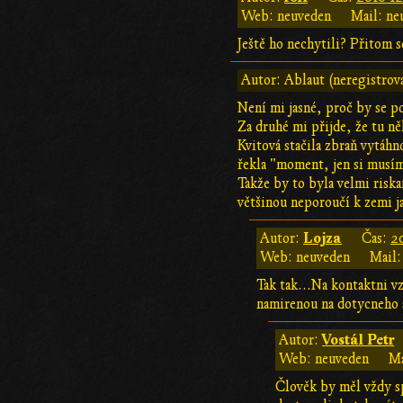
Web: neuveden
Mail: ne
Ještě ho nechytili? Přitom s
Autor: Ablaut (neregistrov
Není mi jasné, proč by se p
Za druhé mi přijde, že tu n
Kvitová stačila zbraň vytáhn
řekla "moment, jen si musím
Takže by to byla velmi riska
většinou neporoučí k zemi ja
Lojza
Autor:
Čas:
2
Web: neuveden
Mail:
Tak tak...Na kontaktni v
namirenou na dotycneho s
Vostál Petr
Autor:
Web: neuveden
Ma
Člověk by měl vždy s