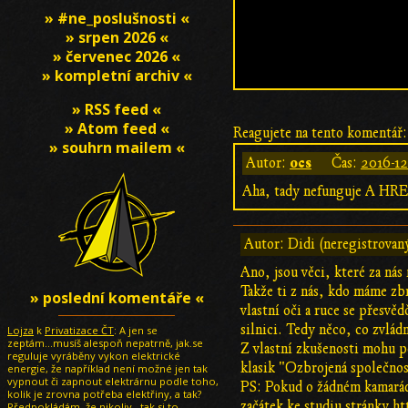
» #ne_poslušnosti «
» srpen 2026 «
» červenec 2026 «
» kompletní archiv «
» RSS feed «
» Atom feed «
Reagujete na tento komentář:
» souhrn mailem «
ocs
Autor:
Čas:
2016-12
Aha, tady nefunguje A HREF
Autor: Didi (neregistrovan
Ano, jsou věci, které za nás
Takže ti z nás, kdo máme zb
» poslední komentáře «
vlastní oči a ruce se přesvě
silnici. Tedy něco, co zvlád
Lojza
k
Privatizace ČT
: A jen se
zeptám...musíš alespoň nepatrně, jak.se
Z vlastní zkušenosti mohu po
reguluje vyráběny vykon elektrické
klasik "Ozbrojená společnost
energie, že například není možné jen tak
vypnout či zapnout elektrárnu podle toho,
PS: Pokud o žádném kamarád
kolik je zrovna potřeba elektřiny, a tak?
začátek ke studiu stránky
ht
Předpokládám, že nikoliv ..tak si to