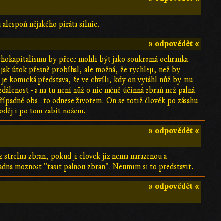
 alespoň nějakého piráta silnic.
» odpovědět «
archokapitalismu by přece mohli být jako soukromá ochranka.
jak útok přesně probíhal, ale možná, že rychleji, než by
, je komická představa, že ve chvíli, kdy on vytáhl nůž by mu
álenost - a na tu není nůž o nic méně účinná zbraň než palná.
případně oba - to odnese životem. On se totiž člověk po zásahu
zloděj i po tom zabít nožem.
» odpovědět «
strelna zbran, pokud ji clovek jiz nema narazenou a
adna moznost "tasit palnou zbran". Neumim si to predstavit.
» odpovědět «