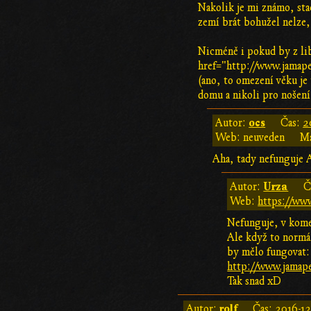
Nakolik je mi známo, sta
zemí brát bohužel nelze, 
Nicméně i pokud by z l
href="http://www.jamape
(ano, to omezení věku je
domu a nikoli pro nošení
ocs
Autor:
Čas:
2
Web: neuveden
Ma
Aha, tady nefunguje A
Urza
Autor:
Č
Web:
https://www
Nefunguje, v kome
Ale když to normál
by mělo fungovat:
http://www.jamap
Tak snad xD
rolf
Autor:
Čas:
2016-12