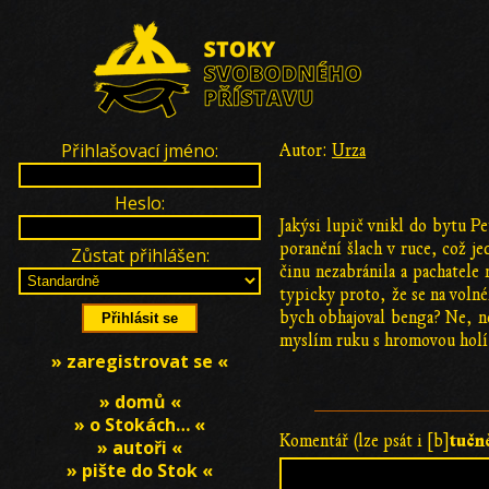
Přihlašovací jméno:
Autor:
Urza
Heslo:
Jakýsi lupič vnikl do bytu P
poranění šlach v ruce, což je
Zůstat přihlášen:
činu nezabránila a pachatele
typicky proto, že se na voln
bych obhajoval benga? Ne, ne
myslím ruku s hromovou holí, 
» zaregistrovat se «
» domů «
» o Stokách… «
tučn
Komentář (lze psát i [b]
» autoři «
» pište do Stok «