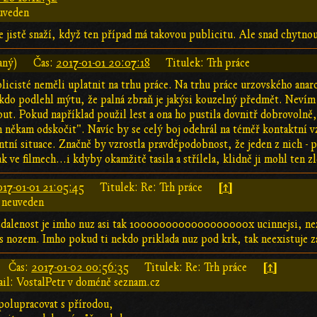
uveden
e jistě snaží, když ten případ má takovou publicitu. Ale snad chytnou
aný)
Čas:
2017-01-01 20:07:18
Titulek: Trh práce
olicisté neměli uplatnit na trhu práce. Na trhu práce urzovského an
ěkdo podlehl mýtu, že palná zbraň je jakýsi kouzelný předmět. Nevím 
out. Pokud například použil lest a ona ho pustila dovnitř dobrovolně
 někam odskočit". Navíc by se celý boj odehrál na téměř kontaktní vzd
ntní situace. Značně by vzrostla pravděpodobnost, že jeden z nich - 
k ve filmech...i kdyby okamžitě tasila a střílela, klidně ji mohl ten 
[↑]
017-01-01 21:05:45
Titulek: Re: Trh práce
 neuveden
zdalenost je imho nuz asi tak 1000000000000000000x ucinnejsi, nez 
 nozem. Imho pokud ti nekdo priklada nuz pod krk, tak neexistuje z
[↑]
Čas:
2017-01-02 00:56:35
Titulek: Re: Trh práce
il: VostalPetr v doméně seznam.cz
polupracovat s přírodou,