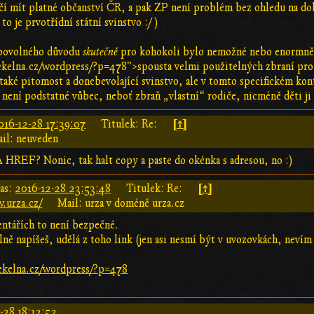
čí mít platné občanství ČR, a pak ZP není problém bez ohledu na do
to je prvotřídní státní svinstvo :/ )
ibovolného důvodu
skutečně
pro kohokoli bylo nemožné nebo enormně pr
kelna.cz/wordpress/?p=478">spousta velmi použitelných zbraní pro
 také pitomost a donebevolající svinstvo, ale v tomto specifickém k
 není podstatné vůbec, neboť zbraň „vlastní“ rodiče, nicméně děti 
[↑]
016-12-28 17:39:07
Titulek: Re:
il: neuveden
 HREF? Nonic, tak halt copy a paste do okénka s adresou, no :)
[↑]
as:
2016-12-28 23:53:48
Titulek: Re:
.urza.cz/
Mail: urza v doméně urza.cz
ntářích to není bezpečné.
ně napíšeš, udělá z toho link (jen asi nesmí být v uvozovkách, nevím
ekelna.cz/wordpress/?p=478
-28 18:12:52