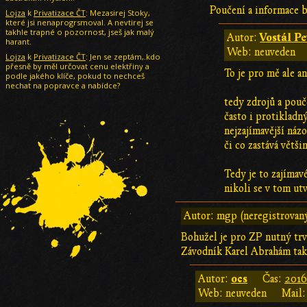
Poučení a informace b
Lojza
k
Privatizace ČT
: Mezasirej Stoky,
které jsi nenaprogrsmoval. A nevtirej se
takhle trapné o pozornost, jseš jak malý
Vostál Pe
Autor:
harant.
Web: neuveden
Lojza
k
Privatizace ČT
: Jen se zeptám,.kdo
přesně by měl určovat cenu elektřiny a
To je pro mě ale a
podle jakého klíče, pokud to nechceš
nechat na popravce a nabídce?
tedy zdrojů a pouče
často i protikladn
nejzajímavější náz
či co zastává většin
Tedy je to zajíma
nikoli se v tom utv
Autor: mgp (neregistrovan
Bohužel je pro ZP nutný trv
Závodník Karel Abrahám takh
ocs
Autor:
Čas:
2016
Web: neuveden
Mail: