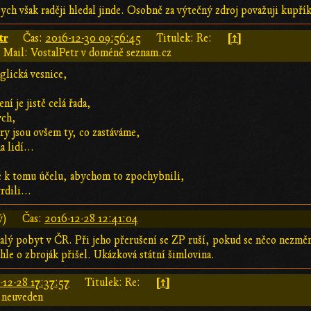
ych však raději hledal jinde. Osobně za výtečný zdroj považuji kupří
tr
[↑]
Čas:
2016-12-30 09:56:45
Titulek: Re:
Mail: VostalPetr v doméně seznam.cz
nglická vesnice,
ní je jistě celá řada,
ých,
ory jsou ovšem ty, co zastáváme,
a lidí...
vé k tomu účelu, abychom to zpochybnili,
rdili...
ý)
Čas:
2016-12-28 12:41:04
alý pobyt v ČR. Při jeho přerušení se ZP ruší, pokud se něco nezměni
le o zbroják přišel. Ukázková státní šimlovina.
[↑]
-12-28 17:37:57
Titulek: Re:
 neuveden