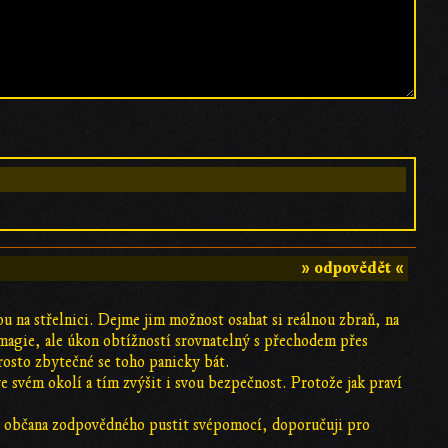
» odpovědět «
 na střelnici. Dejme jim možnost osahat si reálnou zbraň, na
ná magie, ale úkon obtížností srovnatelný s přechodem přes
prosto zbytečné se toho panicky bát.
ve svém okolí a tím zvýšit i svou bezpečnost. Protože jak praví
 v občana zodpovědného pustit svépomocí, doporučuji pro