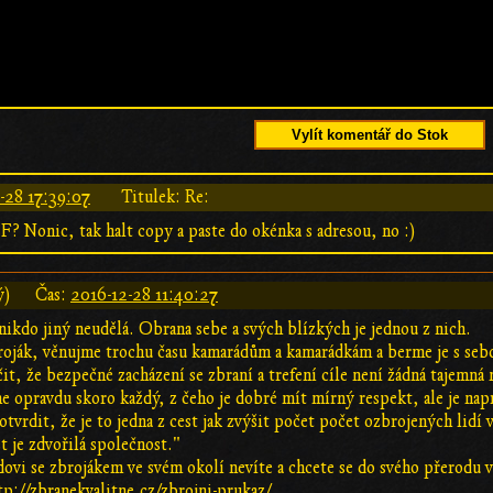
Vylít komentář do Stok
-28 17:39:07
Titulek: Re:
? Nonic, tak halt copy a paste do okénka s adresou, no :)
ý)
Čas:
2016-12-28 11:40:27
 nikdo jiný neudělá. Obrana sebe a svých blízkých je jednou z nich.
roják, věnujme trochu času kamarádům a kamarádkám a berme je s sebou
dčit, že bezpečné zacházení se zbraní a trefení cíle není žádná tajem
ne opravdu skoro každý, z čeho je dobré mít mírný respekt, ale je na
tvrdit, že je to jedna z cest jak zvýšit počet počet ozbrojených lidí 
 je zdvořilá společnost."
ovi se zbrojákem ve svém okolí nevíte a chcete se do svého přerodu
tp://zbranekvalitne.cz/zbrojni-prukaz/