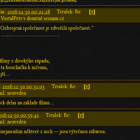
[↑]
as:
2016-12-30 00:21:28
Titulek: Re:
 VostalPetr v doméně seznam.cz
 "Ozbrojená společnost je zdvořilá společnost."
.......................................
 filmy z divokýho západu,
a ta bouchačka k ničemu,
jší...
[↑]
:
2016-12-30 00:31:03
Titulek: Re:
il: neuveden
k delas na zaklade filmu...
[↑]
016-12-30 00:59:41
Titulek: Re:
il: neuveden
nejmenším některé z nich — jsou výtečnou zábavou.