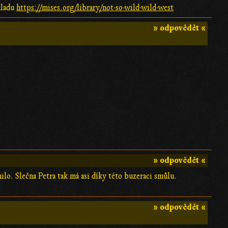
kladu
https://mises.org/library/not-so-wild-wild-west
» odpovědět «
» odpovědět «
lo. Slečna Petra tak má asi díky této buzeraci smůlu.
» odpovědět «