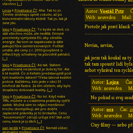
všechno
[…]
Lojza
k
Privatizace ČT
: Aha. Tak to jo.
Vostál Petr
Autor:
Č
Tímhle sinibhajis úplně cokoliv, až po
Web: neuveden
Mail:
koncentrační tábory klidně. Tak jo, tak já
zase jdu.
Protože jak praví klasik
Vajo
k
Privatizace ČT
: To byste se divil, co
................................
stát všechno může, ale nedělá. Emisné
povolenky vymyslela EU, aby zdražila
energie. Na tom se napakovala (a dále
Nevím, nevím,
pakuje) fůra zainteresovaných. Počítat
umáte, ale ceny z r. 2010 (povýšené o
inflaci) byly schváleny na původně patnáct,
jak jsem tak koukal na ty
[…]
tak tam spoustě lidí byl
Vajo
k
Privatizace ČT
: Asi tak. Státem
garantovaná nezávislost je dobrej fór. Ale
nebot vyhrával ten rychle
k té kvalitě. Čo si Kefalín predstavujetě pod
tým kvalitním státem? Třeba taková kvalitní
policie. Každému, kdo jede v obci 51
Lojza
Autor:
Čas
km/hod dá flastra. Za tím účelem, aby bylo
Web: neuveden
Ma
dosaženo dokonalé kvality,
[…]
Vajo
k
Privatizace ČT
: No tvl. Když máte
No pokud si svuj usude
70%, můžete si s ostatníma prakticky vytřít
zadek. Možná vám to nějací menšinoví
trochu zkomplikují, ale pro dobře
ocs
Autor:
Čas:
2
zaplacené právníky je to brnkačka. Cenu
Web: neuveden
Ma
"bezemisních" zdrojů určuje trh? Stát určil
cenu, která je (u těch
[…]
Ony filmy — nebo při
pan Jardík
k
Privatizace ČT
: Nemáš vůbec
abstraktní myšlení.