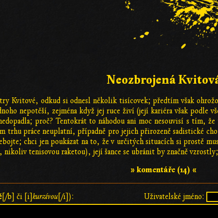
Neozbrojená Kvitov
etry Kvitové, odkud si odnesl několik tisícovek; předtím však ohrožo
dnoho nepotěší, zejména když jej ruce živí (její kariéra však podle 
 nedopadla; proč? Tentokrát to náhodou ani moc nesouvisí s tím, že 
ém trhu práce neuplatní, případně pro jejich přirozeně sadistické c
bojte; chci jen poukázat na to, že v určitých situacích si prostě 
nikoliv tenisovou raketou), její šance se ubránit by značně vzrostly
» komentáře (14) «
ě
[/b] či [i]
kurzívou
[/i]):
Uživatelské jméno: