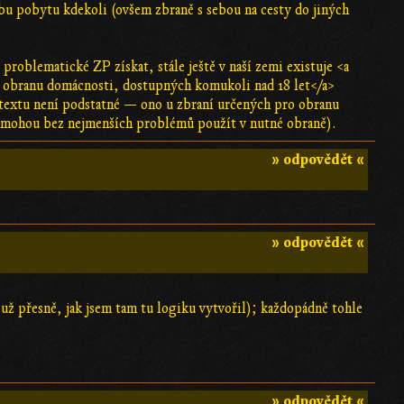
bu pobytu kdekoli (ovšem zbraně s sebou na cesty do jiných
oblematické ZP získat, stále ještě v naší zemi existuje <a
 obranu domácnosti, dostupných komukoli nad 18 let</a>
ontextu není podstatné — ono u zbraní určených pro obranu
ji mohou bez nejmenších problémů použít v nutné obraně).
» odpovědět «
» odpovědět «
 už přesně, jak jsem tam tu logiku vytvořil); každopádně tohle
» odpovědět «