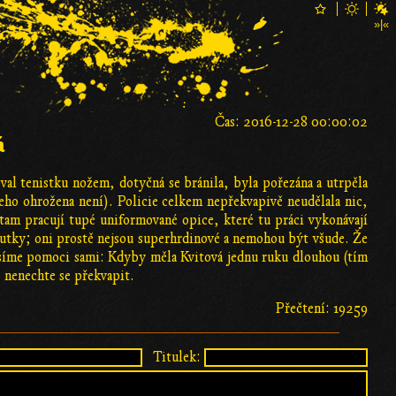
Čas: 2016-12-28 00:00:02
á
val tenistku nožem, dotyčná se bránila, byla pořezána a utrpěla
všeho ohrožena není). Policie celkem nepřekvapivě neudělala nic,
tam pracují tupé uniformované opice, které tu práci vykonávají
houtky; oni prostě nejsou superhrdinové a nemohou být všude. Že
musíme pomoci sami: Kdyby měla Kvitová jednu ruku dlouhou (tím
; nenechte se překvapit.
Přečtení: 19259
Titulek: