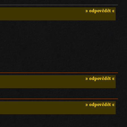
» odpovědět «
» odpovědět «
» odpovědět «