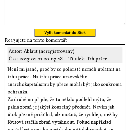
Vylít komentář do Stok
Reagujete na tento komentář:
Autor: Ablaut (neregistrovaný)
Čas:
2017-01-01 20:07:18
Titulek: Trh práce
Není mi jasné, proč by se policisté neměli uplatnit na
trhu práce. Na trhu práce urzovského
anarchokapitalismu by přece mohli být jako soukromá
ochranka.
Za druhé mi přijde, že tu někdo podlehl mýtu, že
palná zbraň je jakýsi kouzelný předmět. Nevím jak
útok přesně probíhal, ale možná, že rychleji, než by
Kvitová stačila zbraň vytáhnout. Pokud například
použil lest a ona ho pustila dovnitř dobrovolně, je