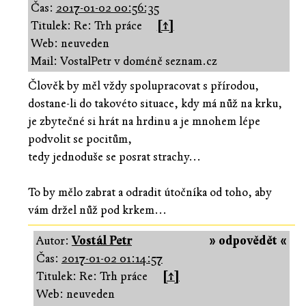
Čas:
2017-01-02 00:56:35
Titulek: Re: Trh práce
[↑]
Web: neuveden
Mail: VostalPetr v doméně seznam.cz
Člověk by měl vždy spolupracovat s přírodou,
dostane-li do takovéto situace, kdy má nůž na krku,
je zbytečné si hrát na hrdinu a je mnohem lépe
podvolit se pocitům,
tedy jednoduše se posrat strachy...
To by mělo zabrat a odradit útočníka od toho, aby
vám držel nůž pod krkem...
Autor:
Vostál Petr
» odpovědět «
Čas:
2017-01-02 01:14:57
Titulek: Re: Trh práce
[↑]
Web: neuveden