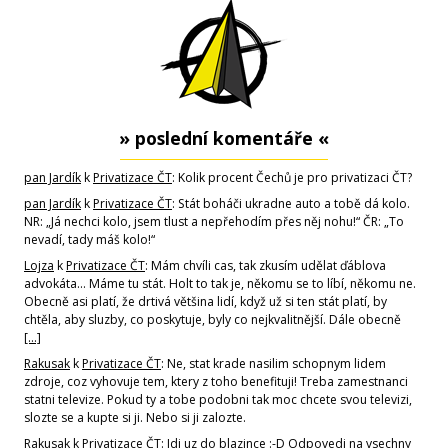
» poslední komentáře «
pan Jardík
k
Privatizace ČT
: Kolik procent Čechů je pro privatizaci ČT?
pan Jardík
k
Privatizace ČT
: Stát boháči ukradne auto a tobě dá kolo.
NR: „Já nechci kolo, jsem tlust a nepřehodím přes něj nohu!“ ČR: „To
nevadí, tady máš kolo!“
Lojza
k
Privatizace ČT
: Mám chvíli cas, tak zkusím udělat ďáblova
advokáta... Máme tu stát. Holt to tak je, někomu se to líbí, někomu ne.
Obecně asi platí, že drtivá většina lidí, když už si ten stát platí, by
chtěla, aby sluzby, co poskytuje, byly co nejkvalitnější. Dále obecně
[…]
Rakusak
k
Privatizace ČT
: Ne, stat krade nasilim schopnym lidem
zdroje, coz vyhovuje tem, ktery z toho benefituji! Treba zamestnanci
statni televize. Pokud ty a tobe podobni tak moc chcete svou televizi,
slozte se a kupte si ji. Nebo si ji zalozte.
Rakusak
k
Privatizace ČT
: Jdi uz do blazince :-D Odpovedi na vsechny