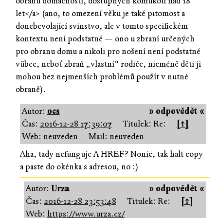
obranu domácnosti, dostupných komukoli nad 18
let</a> (ano, to omezení věku je také pitomost a
donebevolající svinstvo, ale v tomto specifickém
kontextu není podstatné — ono u zbraní určených
pro obranu domu a nikoli pro nošení není podstatné
vůbec, neboť zbraň „vlastní“ rodiče, nicméně děti ji
mohou bez nejmenších problémů použít v nutné
obraně).
Autor:
ocs
» odpovědět «
Čas:
2016-12-28 17:39:07
Titulek: Re:
[↑]
Web: neuveden
Mail: neuveden
Aha, tady nefunguje A HREF? Nonic, tak halt copy
a paste do okénka s adresou, no :)
Autor:
Urza
» odpovědět «
Čas:
2016-12-28 23:53:48
Titulek: Re:
[↑]
Web:
https://www.urza.cz/