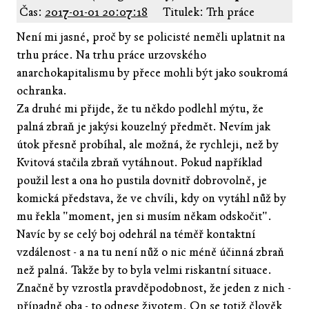
Čas:
2017-01-01 20:07:18
Titulek: Trh práce
Není mi jasné, proč by se policisté neměli uplatnit na
trhu práce. Na trhu práce urzovského
anarchokapitalismu by přece mohli být jako soukromá
ochranka.
Za druhé mi přijde, že tu někdo podlehl mýtu, že
palná zbraň je jakýsi kouzelný předmět. Nevím jak
útok přesně probíhal, ale možná, že rychleji, než by
Kvitová stačila zbraň vytáhnout. Pokud například
použil lest a ona ho pustila dovnitř dobrovolně, je
komická představa, že ve chvíli, kdy on vytáhl nůž by
mu řekla "moment, jen si musím někam odskočit".
Navíc by se celý boj odehrál na téměř kontaktní
vzdálenost - a na tu není nůž o nic méně účinná zbraň
než palná. Takže by to byla velmi riskantní situace.
Značně by vzrostla pravděpodobnost, že jeden z nich -
případně oba - to odnese životem. On se totiž člověk