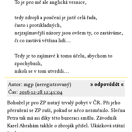
To je pro mě ale anglická vesnice,
tedy zdrojů a poučení je jistě celá řada,
často i protikladných,
nejzajímavější názory jsou ovšem ty, co zastáváme,
či co zastává většina lidí...
Tedy je to zajímavé k tomu účelu, abychom to
zpochybnili,
nikoli se v tom utvrdili...
Autor: mgp (neregistrovaný)
» odpovědět «
Čas:
2016-12-28 12:41:04
Bohužel je pro ZP nutný trvalý pobyt v ČR. Při jeho
přerušení se ZP ruší, pokud se něco nezměnilo. Slečna
Petra tak má asi díky této buzeraci smůlu. Závodník
Karel Abrahám takhle o zbroják přišel. Ukázková státní