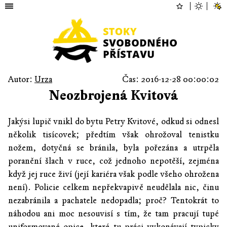
Autor:
Urza
Čas: 2016-12-28 00:00:02
Neozbrojená Kvitová
Jakýsi lupič vnikl do bytu Petry Kvitové, odkud si odnesl
několik tisícovek; předtím však ohrožoval tenistku
nožem, dotyčná se bránila, byla pořezána a utrpěla
poranění šlach v ruce, což jednoho nepotěší, zejména
když jej ruce živí (její kariéra však podle všeho ohrožena
není). Policie celkem nepřekvapivě neudělala nic, činu
nezabránila a pachatele nedopadla; proč? Tentokrát to
náhodou ani moc nesouvisí s tím, že tam pracují tupé
uniformované opice, které tu práci vykonávají typicky