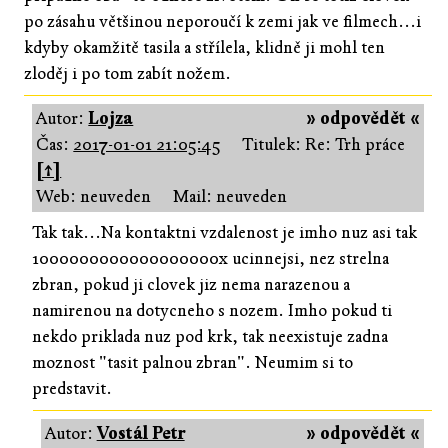
po zásahu většinou neporoučí k zemi jak ve filmech...i
kdyby okamžitě tasila a střílela, klidně ji mohl ten
zloděj i po tom zabít nožem.
Autor:
Lojza
» odpovědět «
Čas:
2017-01-01 21:05:45
Titulek: Re: Trh práce
[↑]
Web: neuveden
Mail: neuveden
Tak tak...Na kontaktni vzdalenost je imho nuz asi tak
1000000000000000000x ucinnejsi, nez strelna
zbran, pokud ji clovek jiz nema narazenou a
namirenou na dotycneho s nozem. Imho pokud ti
nekdo priklada nuz pod krk, tak neexistuje zadna
moznost "tasit palnou zbran". Neumim si to
predstavit.
Autor:
Vostál Petr
» odpovědět «