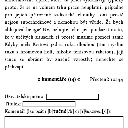
proto, že se na volném trhu práce neuplatní, případně
pro jejich přirozeně sadistické choutky; oni prostě
nejsou superhrdinové a nemohou být všude. Že bych
obhajoval benga? Ne, nebojte; chci jen poukázat na to,
že v určitých situacích si prostě musíme pomoci sami:
Kdyby měla Kvitová jednu ruku dlouhou (tím myslím
ruku s hromovou holí, nikoliv tenisovou raketou), její
šance se ubránit by značně vzrostly; nenechte se
překvapit.
» komentáře (14) «
Přečtení: 19244
Uživatelské jméno:
Titulek:
Komentář (lze psát i [b]
tučně
[/b] či [i]
kurzívou
[/i]):