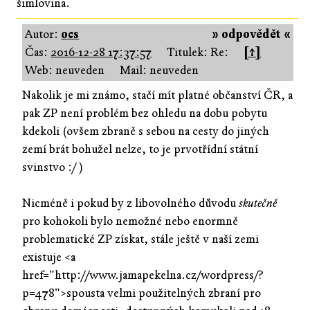
šimlovina.
Autor:
ocs
» odpovědět «
Čas:
2016-12-28 17:37:57
Titulek: Re:
[↑]
Web: neuveden
Mail: neuveden
Nakolik je mi známo, stačí mít platné občanství ČR, a
pak ZP není problém bez ohledu na dobu pobytu
kdekoli (ovšem zbraně s sebou na cesty do jiných
zemí brát bohužel nelze, to je prvotřídní státní
svinstvo :/ )
Nicméně i pokud by z libovolného důvodu
skutečně
pro kohokoli bylo nemožné nebo enormně
problematické ZP získat, stále ještě v naší zemi
existuje <a
href="http://www.jamapekelna.cz/wordpress/?
p=478">spousta velmi použitelných zbraní pro