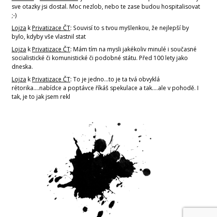
sve otazky jsi dostal. Moc nezlob, nebo te zase budou hospitalisovat
;-)
Lojza
k
Privatizace ČT
: Souvisí to s tvou myšlenkou, že nejlepší by
bylo, kdyby vše vlastnil stat
Lojza
k
Privatizace ČT
: Mám tím na mysli jakékoliv minulé i současné
socialistické či komunistické či podobné státu. Před 100 lety jako
dneska.
Lojza
k
Privatizace ČT
: To je jedno...to je ta tvá obvyklá
rétorika....nabídce a poptávce říkáš spekulace a tak....ale v pohodě. I
tak, je to jak jsem rekl