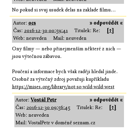
No pokud si svuj usudek delas na zaklade filmu...
Autor:
ocs
» odpovědět «
Čas:
2016-12-30 00:59:41
Titulek: Re:
[↑]
Web: neuveden
Mail: neuveden
Ony filmy — nebo přinejmenším některé z nich —
jsou výtečnou zábavou.
Poučení a informace bych však raději hledal jinde.
Osobně za výtečný zdroj považuji kupříkladu
https://mises.org/library/not-so-wild-wild-west
Autor:
Vostál Petr
» odpovědět «
Čas:
2016-12-30 09:56:45
Titulek: Re:
[↑]
Web: neuveden
Mail: VostalPetr v doméně seznam.cz