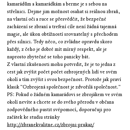
kamarádům a kamarádkám a berme je s sebou na
střelnici. Dejme jim možnost osahat si reálnou zbraň,
na vlastní oči a ruce se přesvědčit, že bezpečné
zacházení se zbraní a trefení cíle není žádná tajemná
magie, ale úkon obtížností srovnatelný s přechodem
přes silnici. Tedy něco, co zvládne opravdu skoro
každý, z čeho je dobré mít mírný respekt, ale je
naprosto zbytečné se toho panicky bát.
Z vlastní zkušenosti mohu potvrdit, že je to jedna z
cest jak zvýšit počet počet ozbrojených lidí ve svém
okolí a tím zvýšit i svou bezpečnost. Protože jak praví
klasik "Ozbrojená společnost je zdvořilá společnost."
PS: Pokud o žádném kamarádovi se zbrojákem ve svém
okolí nevíte a chcete se do svého přerodu v občana
zodpovědného pustit svépomocí, doporučuji pro
začátek ke studiu stránky
http://zbranekvalitne.cz/zbrojni-prukaz/