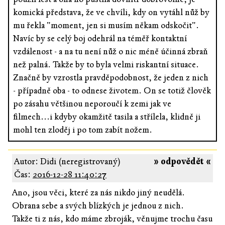
komická představa, že ve chvíli, kdy on vytáhl nůž by
mu řekla "moment, jen si musím někam odskočit".
Navíc by se celý boj odehrál na téměř kontaktní
vzdálenost - a na tu není nůž o nic méně účinná zbraň
než palná. Takže by to byla velmi riskantní situace.
Značně by vzrostla pravděpodobnost, že jeden z nich
- případně oba - to odnese životem. On se totiž člověk
po zásahu většinou neporoučí k zemi jak ve
filmech...i kdyby okamžitě tasila a střílela, klidně ji
mohl ten zloděj i po tom zabít nožem.
Autor: Didi (neregistrovaný)
» odpovědět «
Čas:
2016-12-28 11:40:27
Ano, jsou věci, které za nás nikdo jiný neudělá.
Obrana sebe a svých blízkých je jednou z nich.
Takže ti z nás, kdo máme zbroják, věnujme trochu času