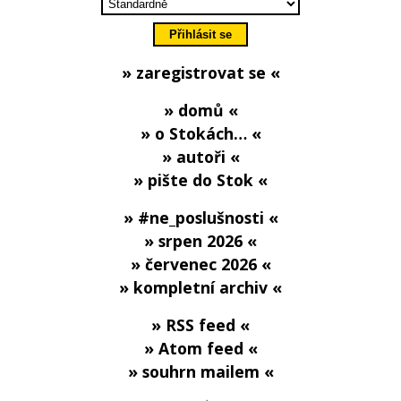
» zaregistrovat se «
» domů «
» o Stokách… «
» autoři «
» pište do Stok «
» #ne_poslušnosti «
» srpen 2026 «
» červenec 2026 «
» kompletní archiv «
» RSS feed «
» Atom feed «
» souhrn mailem «