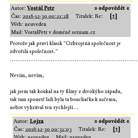
Autor:
Vostál Petr
» odpovědět «
Čas:
2016-12-30 00:21:28
Titulek: Re:
[↑]
Web: neuveden
Mail: VostalPetr v doméně seznam.cz
Protože jak praví klasik "Ozbrojená společnost je
zdvořilá společnost."
.....................................................................
Nevím, nevím,
jak jsem tak koukal na ty filmy z divokýho západu,
tak tam spoustě lidí byla ta bouchačka k ničemu,
nebot vyhrával ten rychlejší...
Autor:
Lojza
» odpovědět «
Čas:
2016-12-30 00:31:03
Titulek: Re:
[↑]
Web: neuveden
Mail: neuveden