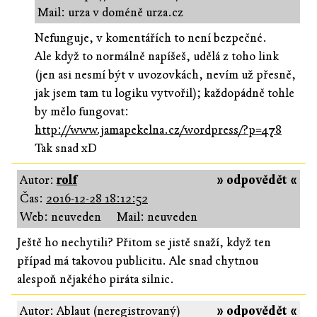
Mail: urza v doméně urza.cz
Nefunguje, v komentářích to není bezpečné.
Ale když to normálně napíšeš, udělá z toho link
(jen asi nesmí být v uvozovkách, nevím už přesně,
jak jsem tam tu logiku vytvořil); každopádně tohle
by mělo fungovat:
http://www.jamapekelna.cz/wordpress/?p=478
Tak snad xD
Autor:
rolf
» odpovědět «
Čas:
2016-12-28 18:12:52
Web: neuveden
Mail: neuveden
Ještě ho nechytili? Přitom se jistě snaží, když ten
případ má takovou publicitu. Ale snad chytnou
alespoň nějakého piráta silnic.
Autor: Ablaut (neregistrovaný)
» odpovědět «