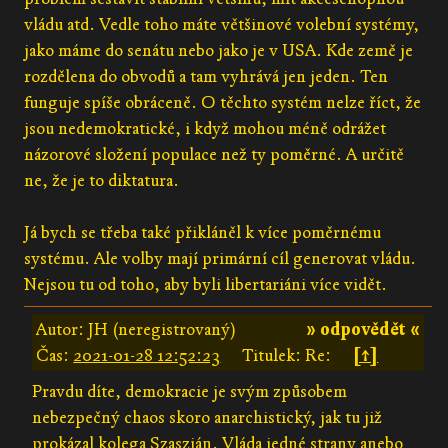
vládu atd. Vedle toho máte většinové volební systémy,
jako máme do senátu nebo jako je v USA. Kde země je
rozdělena do obvodů a tam vyhrává jen jeden. Ten
funguje spíše obráceně. O těchto systém nelze říct, že
jsou nedemokratické, i když mohou méně odrážet
názorové složení populace než ty poměrné. A určitě
ne, že je to diktatura.
Já bych se třeba také přikláněl k více poměrnému
systému. Ale volby mají primární cíl generovat vládu.
Nejsou tu od toho, aby byli libertariáni více vidět.
Autor: JH (neregistrovaný)
» odpovědět «
Čas:
2021-01-28 12:52:23
Titulek: Re:
[↑]
Pravdu díte, demokracie je svým způsobem
nebezpečný chaos skoro anarchistický, jak tu již
prokázal kolega Szaszián. Vláda jedné strany anebo