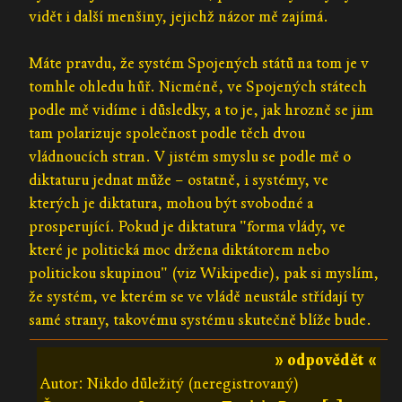
vidět i další menšiny, jejichž názor mě zajímá.
Máte pravdu, že systém Spojených států na tom je v
tomhle ohledu hůř. Nicméně, ve Spojených státech
podle mě vidíme i důsledky, a to je, jak hrozně se jim
tam polarizuje společnost podle těch dvou
vládnoucích stran. V jistém smyslu se podle mě o
diktaturu jednat může – ostatně, i systémy, ve
kterých je diktatura, mohou být svobodné a
prosperující. Pokud je diktatura "forma vlády, ve
které je politická moc držena diktátorem nebo
politickou skupinou" (viz Wikipedie), pak si myslím,
že systém, ve kterém se ve vládě neustále střídají ty
samé strany, takovému systému skutečně blíže bude.
» odpovědět «
Autor: Nikdo důležitý (neregistrovaný)