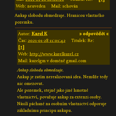
Web: neuveden
Mail: schován
Ankap slobodu obmedzuje. Hranicou vlastného
pozemku.
Autor:
Karel K
» odpovědět «
Čas:
2021-01-28 11:01:42
Titulek: Re:
[↑]
Web:
http://www.karelkuzel.cz
Mail: kuzelgm v doméně gmail.com
Ankap slobodu obmedzuje.
Ankap je zatím nerealizovaná idea. Nemůže tedy
nic omezovat.
Ale pozemek, stejně jako jiné hmotné
vlastnictví, považuje ankap za extenzi osoby.
Násilí páchané na osobním vlastnictví odporuje
základnímu principu ankapu.