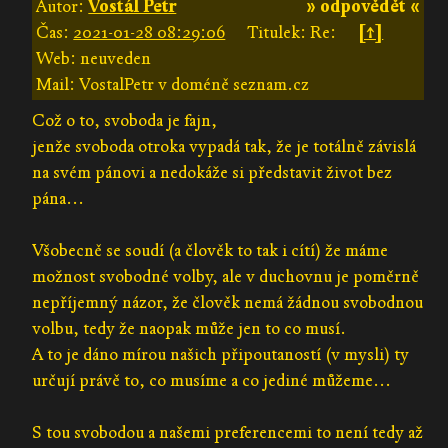
Autor:
Vostál Petr
» odpovědět «
Čas:
2021-01-28 08:29:06
Titulek: Re:
[↑]
Web: neuveden
Mail: VostalPetr v doméně seznam.cz
Což o to, svoboda je fajn,
jenže svoboda otroka vypadá tak, že je totálně závislá
na svém pánovi a nedokáže si představit život bez
pána...
Všobecně se soudí (a člověk to tak i cítí) že máme
možnost svobodné volby, ale v duchovnu je poměrně
nepříjemný názor, že člověk nemá žádnou svobodnou
volbu, tedy že naopak může jen to co musí.
A to je dáno mírou našich připoutaností (v mysli) ty
určují právě to, co musíme a co jediné můžeme...
S tou svobodou a našemi preferencemi to není tedy až