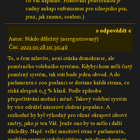
co Vas napadne. Hlasovani penezenkou je
cudny ankapi eufemismus pro silnejsiho psa,
jenz, jak znamo, soulozi.)
» odpovědět «
Autor: Nikdo důležitý (neregistrovaný)
Čas:
2021-01-28 10:30:46
To, o čem mluvíte, není otázka demokracie, ale
poměrného volebního systému. Kdybychom měli čistý
poměrný systém, tak stát bude jeden obvod. A do
parlamentu s 200 poslanci se dostane každá strana, co
získá alespoň 0,5 % hlasů. Podle způsobu
přepočítávání možná i méně. Takový volební systém
by více odrážel názorové složení populace. A
rozhodně by byl výhodný pro různé okrajové ideové
směry, jako je ten Váš. Jenže ono by to mělo i další
důsledky. Např. velké množství stran v parlamentu,
problém sestavit stabilní většinu, mít akceschopnou