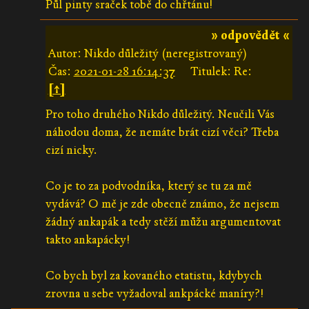
Půl pinty sraček tobě do chřtánu!
» odpovědět «
Autor: Nikdo důležitý (neregistrovaný)
Čas:
2021-01-28 16:14:37
Titulek: Re:
[↑]
Pro toho druhého Nikdo důležitý. Neučili Vás
náhodou doma, že nemáte brát cizí věci? Třeba
cizí nicky.
Co je to za podvodníka, který se tu za mě
vydává? O mě je zde obecně známo, že nejsem
žádný ankapák a tedy stěží můžu argumentovat
takto ankapácky!
Co bych byl za kovaného etatistu, kdybych
zrovna u sebe vyžadoval ankpácké maníry?!