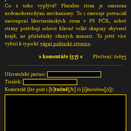
Co z toho vyplývá? Pluralita stran je omezena
nedemokratickými mechanismy. To i omezuje potenciál
zastoupení libertariánských stran v PS PČR, neboť
strany potřebují oslovit hlavně velké skupiny obyvatel
krajů, ne příslušníky různých minorit. To ještě více
vybízí k typické
vágní politické rétorice
.
» komentáře (57) «
Přečtení: 61675
Uživatelské jméno:
Titulek:
Komentář (lze psát i [b]
tučně
[/b] či [i]
kurzívou
[/i]):