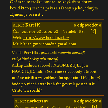
Občas se to trošku posere, to když třeba dorazí
kovid kterej sere na práva a zákony a jeho jediným
zájmem je se šířit...
Autor:
Karel K
» odpovědět «
Čas:
2021-01-28 10:00:28
Titulek: Re:
[↑]
Web:
http://www.karelkuzel.cz
Mail: kuzelgm v doméně gmail.com
Vostál Petr říká:
proto také svobodu omezují
všelijakými právy (viz ankap)
Ankap žádnou svobodu NEOMEZUJE. Jen
NAVRHUJE: lidi, zřekněme se svobody působit
útočné násilí a vytvoříme tím spontánní řád, který
bude po všech stránkách fungovat lépe než stát.
Cítíte ten rozdíl?
Autor:
norbertsnv
» odpovědět «
Čas:
2021-01-28 10:28:26
Titulek: Re:
[↑]