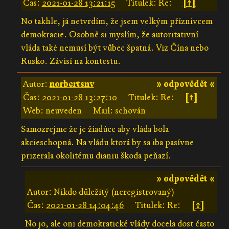
Čas:
2021-01-28 13:21:15
Titulek: Re:
[↑]
No takhle, já netvrdím, že jsem velkým příznivcem
demokracie. Osobně si myslím, že autoritativní
vláda také nemusí být vůbec špatná. Viz Čína nebo
Rusko. Závisí na kontestu.
Autor:
norbertsnv
» odpovědět «
Čas:
2021-01-28 13:27:10
Titulek: Re:
[↑]
Web: neuveden
Mail: schován
Samozrejme že je žiadúce aby vláda bola
akcieschopná. Na vládu ktorá by sa iba pasívne
prizerala okolitému dianiu škoda peňazí.
» odpovědět «
Autor: Nikdo důležitý (neregistrovaný)
Čas:
2021-01-28 14:04:46
Titulek: Re:
[↑]
No jo, ale oni demokratické vlády docela dost často