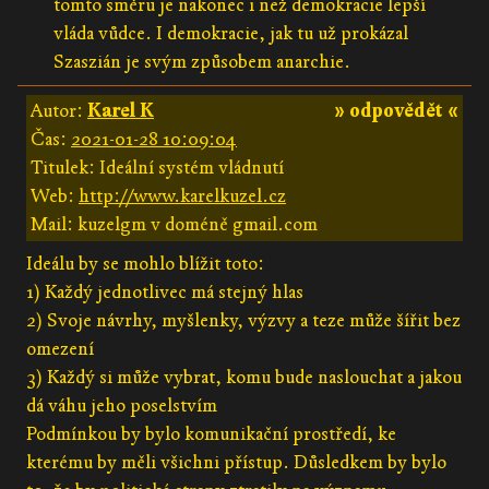
tomto směru je nakonec i než demokracie lepší
vláda vůdce. I demokracie, jak tu už prokázal
Szaszián je svým způsobem anarchie.
Autor:
Karel K
» odpovědět «
Čas:
2021-01-28 10:09:04
Titulek: Ideální systém vládnutí
Web:
http://www.karelkuzel.cz
Mail: kuzelgm v doméně gmail.com
Ideálu by se mohlo blížit toto:
1) Každý jednotlivec má stejný hlas
2) Svoje návrhy, myšlenky, výzvy a teze může šířit bez
omezení
3) Každý si může vybrat, komu bude naslouchat a jakou
dá váhu jeho poselstvím
Podmínkou by bylo komunikační prostředí, ke
kterému by měli všichni přístup. Důsledkem by bylo