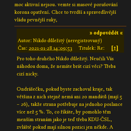
moc aktivní nejsou. vemte si masové porušování
korona opatření. Chce to tvrdší a spravedlivější
vládu pevnější ruky,
» odpovědět «
Autor: Nikdo důležitý (neregistrovaný)
Čas:
2021-01-28 14:09:53
Titulek: Re:
[↑]
Pro toho druhého Nikdo důležitý. Neučili Vás
náhodou doma, že nemáte brát cizí věci? Třeba
cizí nicky.
Ondrášečku, pokud byste zachoval kraje, tak
většina z nich stejně nemá ani 20 mandátů (mají 5
– 26), takže strana potřebuje na jednoho poslance
více než 5 %. To, co říkáte, by pomohlo těm
menším stranám jako je teď třeba KDU-ČSL,
zvláště pokud mají silnou pozici jen někde. A