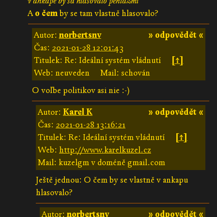
v ankape by sa hlasovalo peniazmi
A
o čem
by se tam vlastně hlasovalo?
Autor:
norbertsnv
» odpovědět «
Čas:
2021-01-28 12:01:43
Titulek: Re: Ideální systém vládnutí
[↑]
Web: neuveden
Mail: schován
O voľbe politikov asi nie :-)
Autor:
Karel K
» odpovědět «
Čas:
2021-01-28 13:16:21
Titulek: Re: Ideální systém vládnutí
[↑]
Web:
http://www.karelkuzel.cz
Mail: kuzelgm v doméně gmail.com
Ještě jednou: O čem by se vlastně v ankapu
hlasovalo?
Autor:
norbertsnv
» odpovědět «