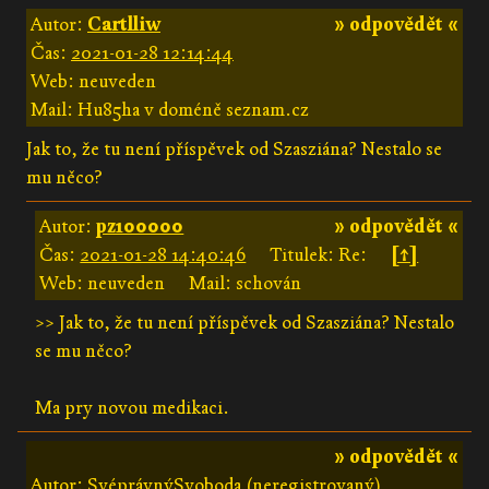
Autor:
Cartlliw
» odpovědět «
Čas:
2021-01-28 12:14:44
Web: neuveden
Mail: Hu85ha v doméně seznam.cz
Jak to, že tu není příspěvek od Szasziána? Nestalo se
mu něco?
Autor:
pz100000
» odpovědět «
Čas:
2021-01-28 14:40:46
Titulek: Re:
[↑]
Web: neuveden
Mail: schován
>> Jak to, že tu není příspěvek od Szasziána? Nestalo
se mu něco?
Ma pry novou medikaci.
» odpovědět «
Autor: SvéprávnýSvoboda (neregistrovaný)