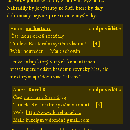
to, že by politické strany ztratily na významu.
Nahradily by je výstupy ze Sítě, které by daly
dohromady nejvíce preferované myšlenky.
Autor:
norbertsnv
» odpovědět «
Čas:
2021-01-28 10:26:45
Titulek: Re: Ideální systém vládnutí
[↑]
Web: neuveden
Mail: schován
Lenže ankap ktorý v iných komentároch
presadzujete nedáva každému rovnaký hlas, ale
niektorým aj rádovo viac "hlasov".
Autor:
Karel K
» odpovědět «
Čas:
2021-01-28 11:26:33
Titulek: Re: Ideální systém vládnutí
[↑]
Web:
http://www.karelkuzel.cz
Mail: kuzelgm v doméně gmail.com