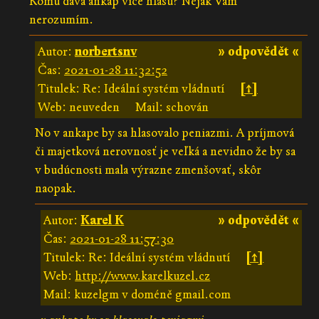
Komu dává ankap více hlasů? Nějak Vám
nerozumím.
Autor:
norbertsnv
» odpovědět «
Čas:
2021-01-28 11:32:52
Titulek: Re: Ideální systém vládnutí
[↑]
Web: neuveden
Mail: schován
No v ankape by sa hlasovalo peniazmi. A príjmová
či majetková nerovnosť je veľká a nevidno že by sa
v budúcnosti mala výrazne zmenšovať, skôr
naopak.
Autor:
Karel K
» odpovědět «
Čas:
2021-01-28 11:57:30
Titulek: Re: Ideální systém vládnutí
[↑]
Web:
http://www.karelkuzel.cz
Mail: kuzelgm v doméně gmail.com