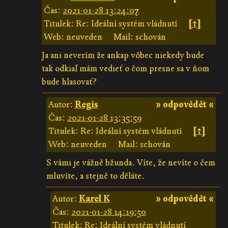
Čas:
2021-01-28 13:24:07
Titulek: Re: Ideální systém vládnutí
[↑]
Web: neuveden
Mail: schován
Ja ani neverím že ankap vôbec niekedy bude
tak odkiaľ mám vedieť o čom presne sa v ňom
bude hlasovať?
Autor:
Regis
» odpovědět «
Čas:
2021-01-28 13:35:59
Titulek: Re: Ideální systém vládnutí
[↑]
Web: neuveden
Mail: schován
S vámi je vážně bžunda. Víte, že nevíte o čem
mluvíte, a stejně to děláte.
Autor:
Karel K
» odpovědět «
Čas:
2021-01-28 14:19:50
Titulek: Re: Ideální systém vládnutí