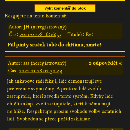
Vylít komentář do Stok
Reagujete na tento komentář:
Autor: JH (neregistrovaný)
Čas:
2021-01-28 16:16:53
Titulek: Re:
Půl pinty sraček tobě do chřtánu, zmrte!
Autor: aaa (neregistrovaný)
» odpovědět «
Čas:
2021-01-28 01:30:44
Jak ankapove rádi říkají, lidé demonstrují své
preference svými činy. A proto si lidé zvolili
zastupitele, kteří zavedli tento systém. Kdyby lidé
chtěli ankap, zvolí zastupitele, kteří k němu mají
nejblíže. Respektujte prosím svobodu volby ostatních
lidí. Svobodou se přece pořád zaklináte.