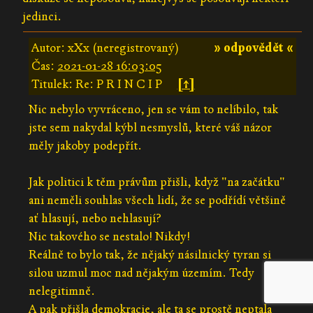
jedinci.
Autor: xXx (neregistrovaný)
» odpovědět «
Čas:
2021-01-28 16:03:05
Titulek: Re: P R I N C I P
[↑]
Nic nebylo vyvráceno, jen se vám to nelíbilo, tak
jste sem nakydal kýbl nesmyslů, které váš názor
měly jakoby podepřít.
Jak politici k těm právům přišli, když "na začátku"
ani neměli souhlas všech lidí, že se podřídí většině
ať hlasují, nebo nehlasují?
Nic takového se nestalo! Nikdy!
Reálně to bylo tak, že nějaký násilnický tyran si
silou uzmul moc nad nějakým územím. Tedy
nelegitimně.
A pak přišla demokracie, ale ta se prostě neptala