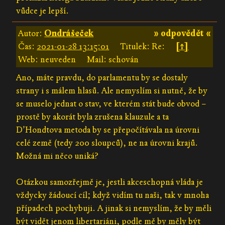
vůdce je lepší.
Autor:
Ondrášeček
» odpovědět «
Čas:
2021-01-28 13:15:01
Titulek: Re:
[↑]
Web: neuveden
Mail: schován
Ano, máte pravdu, do parlamentu by se dostaly
strany i s málem hlasů. Ale nemyslím si nutně, že by
se muselo jednat o stav, ve kterém stát bude obvod –
prostě by akorát byla zrušena klauzule a ta
D’Hondtova metoda by se přepočítávala na úrovni
celé země (tedy 200 sloupců), ne na úrovni krajů.
Možná mi něco uniká?
Otázkou samozřejmě je, jestli akceschopná vláda je
vždycky žádoucí cíl; když vidím tu naši, tak v mnoha
případech pochybuji. A jinak si nemyslím, že by měli
být vidět jenom libertariáni, podle mě by měly být