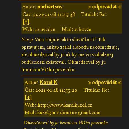
Autor:
norbertsnv
» odpovědět «
Čas:
2021-01-28 11:25:38
Titulek: Re:
[↑]
Web: neuveden
Mail: schován
Nie je Vám trápne takto slovíčkariť? Tak
opravujem, ankap zatiaľ slobodu neobmedzuje,
ale obmedzoval by ju ak by raz vo vzdialenej
budúcnosti existoval. Obmedzoval by ju
hranicou Vášho pozemku.
Autor:
Karel K
» odpovědět «
Čas:
2021-01-28 11:55:20
Titulek: Re:
[↑]
Web:
http://www.karelkuzel.cz
Mail: kuzelgm v doméně gmail.com
Obmedzoval by ju hranicou Vášho pozemku