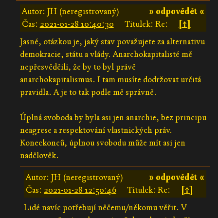
Autor: JH (neregistrovaný)
» odpovědět «
Čas:
2021-01-28 10:40:30
Titulek: Re:
[↑]
Jasné, otázkou je, jaký stav považujete za alternativu
demokracie, státu a vlády. Anarchokapitalisté mě
nepřesvědčili, že by to byl právě
anarchokapitalismus. I tam musíte dodržovat určitá
pravidla. A je to tak podle mě správně.
Úplná svoboda by byla asi jen anarchie, bez principu
neagrese a respektování vlastnických práv.
Koneckonců, úplnou svobodu může mít asi jen
nadčlověk.
Autor: JH (neregistrovaný)
» odpovědět «
Čas:
2021-01-28 12:50:46
Titulek: Re:
[↑]
Lidé navíc potřebují něčemu/někomu věřit. V