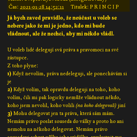
Čas:
2021-01-28 14:52:11
Titulek: P R I N C I P
Já bych zaved pravidlo, že neúčast u voleb se
nebere jako že mi je jedno, kdo mi bude
vládnout, ale že nechci, aby mi někdo vládl.
U voleb lidé delegují svá práva a pravomoci na své
zástupce.
Z toho plyne:
1)
Když nevolím, práva nedeleguji, ale ponechávám si
je
2)
Když volím, tak opravdu deleguji na toho, koho
volím, čili mi pak logicky nemůže vládnout někdo,
koho jsem nevolil, koho volili
(na koho delegovali)
jiní
3)
Mohu delegovat jen ta práva, která sám mám.
Nemám právo poslat souseda do války a proto ho ani
nemohu na někoho delegovat. Nemám právo