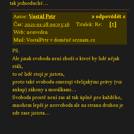
tak jednoduché...
Autor:
Vostál Petr
» odpovědět «
Čas:
2021-01-28 09:03:16
Titulek: Re:
[↑]
Web: neuveden
Mail: VostalPetr v doméně seznam.cz
PS.
Ale jinak svoboda není zboží o které by lidé nějak
stáli,
to oč lidé stojí je jistota,
proto také svobodu omezují všelijakými právy (viz
ankap) zákony a morálkami...
Svoboda prostě není zas až tak úplně pro každého,
mnohem lepší je nesvoboda ale na stranu druhou je
zde zase jistota...