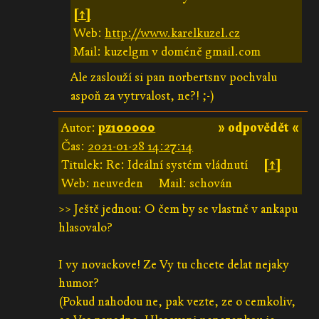
[↑]
Web:
http://www.karelkuzel.cz
Mail: kuzelgm v doméně gmail.com
Ale zaslouží si pan norbertsnv pochvalu
aspoň za vytrvalost, ne?! ;-)
Autor:
pz100000
» odpovědět «
Čas:
2021-01-28 14:27:14
Titulek: Re: Ideální systém vládnutí
[↑]
Web: neuveden
Mail: schován
>> Ještě jednou: O čem by se vlastně v ankapu
hlasovalo?
I vy novackove! Ze Vy tu chcete delat nejaky
humor?
(Pokud nahodou ne, pak vezte, ze o cemkoliv,