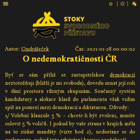
Autor:
Ondrášeček
Čas: 2021-01-28 00:00:02
O nedemokratičnosti ČR
Byť se sám příliš se zastupitelskou
demokracií
neztotožňuji (bližší je mi svoboda), dovedu uznat její roli
v dání prostoru různým skupinám. Současný systém
kandidatury a alokace hlasů do parlamentu však vidím
spíš na pomezí mezi demokracií a diktaturou. Důvody:
1/ Volební klauzule 5 % – chcete-li být zvoleni, musíte
oslovit 5 % voličů. I pokud by vaše strana v krajích měla
na to získat mandáty (vizte bod 2), nedostane se do
parlamentu, pokud tuto arbitrární hranici nepřekročí.