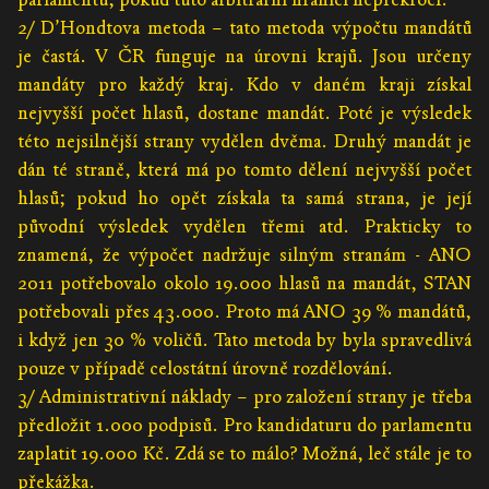
2/ D’Hondtova metoda – tato metoda výpočtu mandátů
je častá. V ČR funguje na úrovni krajů. Jsou určeny
mandáty pro každý kraj. Kdo v daném kraji získal
nejvyšší počet hlasů, dostane mandát. Poté je výsledek
této nejsilnější strany vydělen dvěma. Druhý mandát je
dán té straně, která má po tomto dělení nejvyšší počet
hlasů; pokud ho opět získala ta samá strana, je její
původní výsledek vydělen třemi atd. Prakticky to
znamená, že výpočet nadržuje silným stranám - ANO
2011 potřebovalo okolo 19.000 hlasů na mandát, STAN
potřebovali přes 43.000. Proto má ANO 39 % mandátů,
i když jen 30 % voličů. Tato metoda by byla spravedlivá
pouze v případě celostátní úrovně rozdělování.
3/ Administrativní náklady – pro založení strany je třeba
předložit 1.000 podpisů. Pro kandidaturu do parlamentu
zaplatit 19.000 Kč. Zdá se to málo? Možná, leč stále je to
překážka.