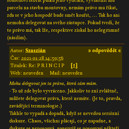
sousedovi sebrat půlku jeho výdělku, vyvlastnit mu
parcelu na stavbu montovny, nemám právo mu říkat,
zda se v jeho hospodě bude smět kouřit, ... Tak ho ani
nemohu delegovat na svého zástupce. Pokud tvrdí, že
to právo má, tak lže, respektive získal ho nelegitimně
(násilím).
Autor:
Szaszián
» odpovědět «
Čas:
2021-01-28 14:59:56
Titulek: Re: P R I N C I P
[↑]
Web: neuveden
Mail: neuveden
Mohu delegovat jen ta práva, která sám mám.
- To už zde bylo vyvráceno. Jakkoliv to zní zvláštně,
můžete delegovat práva, které nemáte. (Je to, pravda,
zavádějící terminologie.)
Takhle to vypadá a dopadá, když se nevedou seriózní
diskuze. Chaos, všichni plácají, co je napadne, a
diskuze se neposouvá, nanejvýš se posouvají někteří