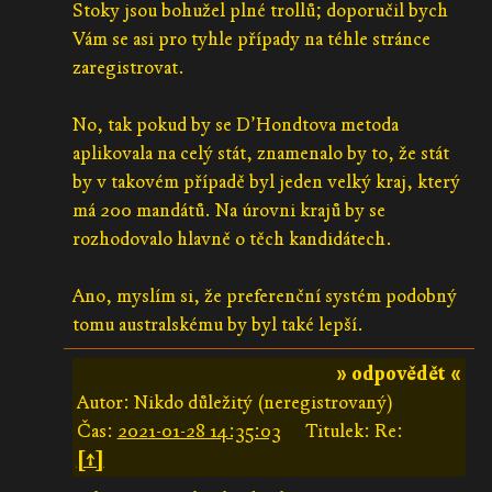
Stoky jsou bohužel plné trollů; doporučil bych
Vám se asi pro tyhle případy na téhle stránce
zaregistrovat.
No, tak pokud by se D’Hondtova metoda
aplikovala na celý stát, znamenalo by to, že stát
by v takovém případě byl jeden velký kraj, který
má 200 mandátů. Na úrovni krajů by se
rozhodovalo hlavně o těch kandidátech.
Ano, myslím si, že preferenční systém podobný
tomu australskému by byl také lepší.
» odpovědět «
Autor: Nikdo důležitý (neregistrovaný)
Čas:
2021-01-28 14:35:03
Titulek: Re:
[↑]