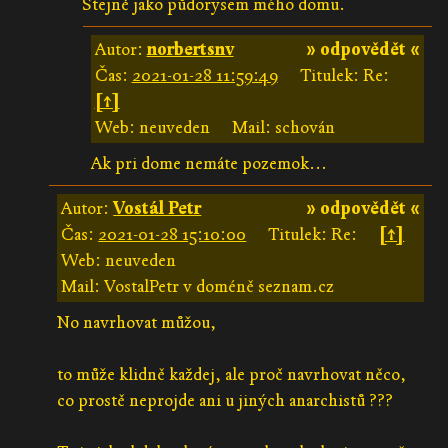
Stejně jako půdorysem mého domu.
Autor:
norbertsnv
» odpovědět «
Čas:
2021-01-28 11:59:49
Titulek: Re:
[↑]
Web: neuveden
Mail: schován
Ak pri dome nemáte pozemok...
Autor:
Vostál Petr
» odpovědět «
Čas:
2021-01-28 15:10:00
Titulek: Re:
[↑]
Web: neuveden
Mail: VostalPetr v doméně seznam.cz
No navrhovat můžou,
to může klidně každej, ale proč navrhovat něco,
co prostě neprojde ani u jiných anarchistů ???