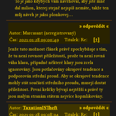
To je jako kdybych vám navrhoval, aby jste mně
dal milion, kterej stejně nejspíš nemáte, takže ten
můj návrh je jaksi plonkovej...
» odpovědět «
Autor: Marcusant (neregistrovaný)
Čas:
2021-01-28 09:00:49
Titulek: Re:
[↑]
Jenže tuto možnost článek právě zpochybňuje s tím,
že tu není rovnost příležitostí, prože tu není rovná
váha hlasu, případně některé hlasy jsou zcela
ignorovány. Jsou potlačovány okrajové tendence a
podporován střední proud. Aby se okrajové tendence
mohly stát součástí středního proudu, musejí dostat
příležitost. První krůčky bývají nejtěžší a právě ty
jsou malým stranám státem nejvíce kopmlikovány.
Autor:
TaxationISTheft
» odpovědět «
Čas:
2021-01-28 09:08:04
Titulek: Re:
[↑]