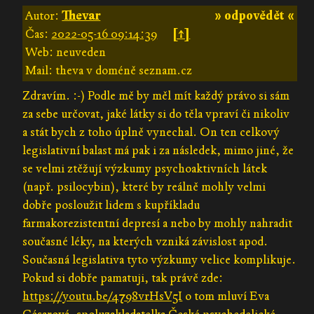
Autor:
Thevar
» odpovědět «
Čas:
2022-05-16 09:14:39
[↑]
Web: neuveden
Mail: theva v doméně seznam.cz
Zdravím. :-) Podle mě by měl mít každý právo si sám
za sebe určovat, jaké látky si do těla vpraví či nikoliv
a stát bych z toho úplně vynechal. On ten celkový
legislativní balast má pak i za následek, mimo jiné, že
se velmi ztěžují výzkumy psychoaktivních látek
(např. psilocybin), které by reálně mohly velmi
dobře posloužit lidem s kupříkladu
farmakorezistentní depresí a nebo by mohly nahradit
současné léky, na kterých vzniká závislost apod.
Současná legislativa tyto výzkumy velice komplikuje.
Pokud si dobře pamatuji, tak právě zde:
https://youtu.be/4798vrHsV5I
o tom mluví Eva