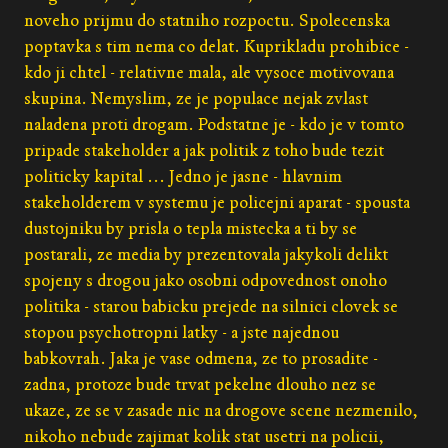
noveho prijmu do statniho rozpoctu. Spolecenska
poptavka s tim nema co delat. Kuprikladu prohibice -
kdo ji chtel - relativne mala, ale vysoce motivovana
skupina. Nemyslim, ze je populace nejak zvlast
naladena proti drogam. Podstatne je - kdo je v tomto
pripade stakeholder a jak politik z toho bude tezit
politicky kapital ... Jedno je jasne - hlavnim
stakeholderem v systemu je policejni aparat - spousta
dustojniku by prisla o tepla mistecka a ti by se
postarali, ze media by prezentovala jakykoli delikt
spojeny s drogou jako osobni odpovednost onoho
politika - starou babicku prejede na silnici clovek se
stopou psychotropni latky - a jste najednou
babkovrah. Jaka je vase odmena, ze to prosadite -
zadna, protoze bude trvat pekelne dlouho nez se
ukaze, ze se v zasade nic na drogove scene nezmenilo,
nikoho nebude zajimat kolik stat usetri na policii,