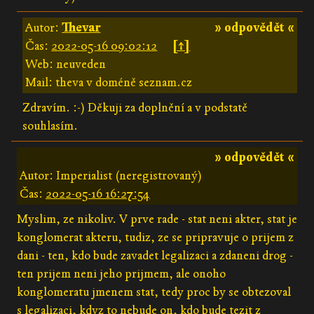
Autor:
Thevar
» odpovědět «
Čas:
2022-05-16 09:02:12
[↑]
Web: neuveden
Mail: theva v doméně seznam.cz
Zdravím. :-) Děkuji za doplnění a v podstatě
souhlasím.
» odpovědět «
Autor: Imperialist (neregistrovaný)
Čas:
2022-05-16 16:27:54
Myslim, ze nikoliv. V prve rade - stat neni akter, stat je
konglomerat akteru, tudiz, ze se pripravuje o prijem z
dani - ten, kdo bude zavadet legalizaci a zdaneni drog -
ten prijem neni jeho prijmem, ale onoho
konglomeratu jmenem stat, tedy proc by se obtezoval
s legalizaci, kdyz to nebude on, kdo bude tezit z