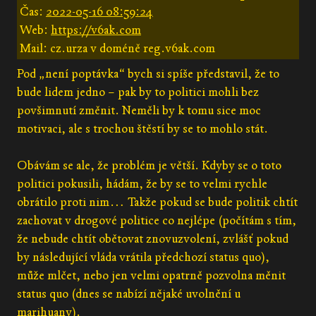
Čas:
2022-05-16 08:59:24
Web:
https://v6ak.com
Mail: cz.urza v doméně reg.v6ak.com
Pod „není poptávka“ bych si spíše představil, že to
bude lidem jedno – pak by to politici mohli bez
povšimnutí změnit. Neměli by k tomu sice moc
motivaci, ale s trochou štěstí by se to mohlo stát.
Obávám se ale, že problém je větší. Kdyby se o toto
politici pokusili, hádám, že by se to velmi rychle
obrátilo proti nim… Takže pokud se bude politik chtít
zachovat v drogové politice co nejlépe (počítám s tím,
že nebude chtít obětovat znovuzvolení, zvlášť pokud
by následující vláda vrátila předchozí status quo),
může mlčet, nebo jen velmi opatrně pozvolna měnit
status quo (dnes se nabízí nějaké uvolnění u
marihuany).