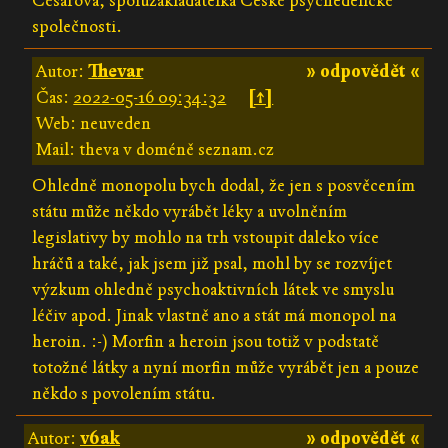
Césarová, spoluzakladatelka České psychedelické
společnosti.
Autor:
Thevar
» odpovědět «
Čas:
2022-05-16 09:34:32
[↑]
Web: neuveden
Mail: theva v doméně seznam.cz
Ohledně monopolu bych dodal, že jen s posvěcením
státu může někdo vyrábět léky a uvolněním
legislativy by mohlo na trh vstoupit daleko více
hráčů a také, jak jsem již psal, mohl by se rozvíjet
výzkum ohledně psychoaktivních látek ve smyslu
léčiv apod. Jinak vlastně ano a stát má monopol na
heroin. :-) Morfin a heroin jsou totiž v podstatě
totožné látky a nyní morfin může vyrábět jen a pouze
někdo s povolením státu.
Autor:
v6ak
» odpovědět «