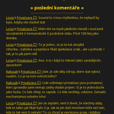
» poslední komentáře «
Lojza
k
Privatizace ČT
: Souvisí to s tvou myšlenkou, že nejlepší by
bylo, kdyby vše vlastnil stat
Lojza
k
Privatizace ČT
: Mám tím na mysli jakékoliv minulé i současné
socialistické či komunistické či podobné státu. Před 100 lety jako
dneska.
Lojza
k
Privatizace ČT
: To je jedno...to je ta tvá obvyklá
rétorika....nabídce a poptávce říkáš spekulace a tak....ale v pohodě. I
tak, je to jak jsem rekl
Lojza
k
Privatizace ČT
: Ano. A to i když to řekneš takto zavádějícím
zpusobem
Rakusak
k
Privatizace ČT
: Jiste. Je zde diky zdroju, ktere stat vybira
nasilim. Co je na tom volnotrzniho?
Rakusak
k
Privatizace ČT
: Lide odmitajici privatisaci jsou pomatenci,
kteri zpravidla sami nemaji zadny vlastni prijem :-D Je to jednoduche
jako facka. Co lide chteji, to zaplati. Co lide nechteji, odumre. Genialni
mechanismus volneho trhu!
Lojza
k
Privatizace ČT
: Jen se zeptám, není ti divné, že všechny státy,
kde to takto jak říkáš bylo či je, tak se jim daří mnohem hůře než tam,
kde to tak není či nebylo? To co chceš je vyvráceno praxi, i kdybys