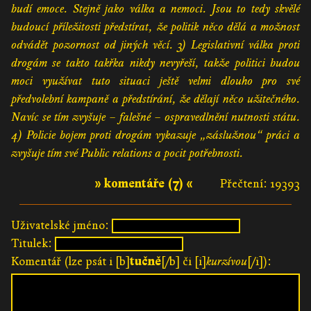
budí emoce. Stejně jako válka a nemoci. Jsou to tedy skvělé
budoucí příležitosti předstírat, že politik něco dělá a možnost
odvádět pozornost od jiných věcí. 3) Legislativní válka proti
drogám se takto takřka nikdy nevyřeší, takže politici budou
moci využívat tuto situaci ještě velmi dlouho pro své
předvolební kampaně a předstírání, že dělají něco užitečného.
Navíc se tím zvyšuje – falešné – ospravedlnění nutnosti státu.
4) Policie bojem proti drogám vykazuje „záslužnou“ práci a
zvyšuje tím své Public relations a pocit potřebnosti.
» komentáře (7) «
Přečtení: 19393
Uživatelské jméno:
Titulek:
Komentář (lze psát i [b]
tučně
[/b] či [i]
kurzívou
[/i]):