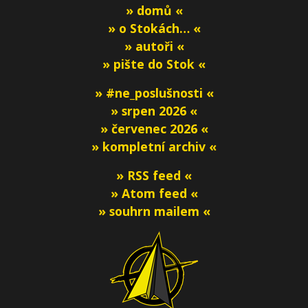
» domů «
» o Stokách… «
» autoři «
» pište do Stok «
» #ne_poslušnosti «
» srpen 2026 «
» červenec 2026 «
» kompletní archiv «
» RSS feed «
» Atom feed «
» souhrn mailem «