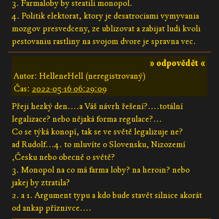
3. Farmaloby by steatili monopol.
4. Politik elektorat, ktory je desatrociami vymyvania
mozgov presvedceny, ze ublizovat a zabijat ludi kvoli
pestovaniu rastliny na svojom dvore je spravna vec.
» odpovědět «
Autor: HelleneHell (neregistrovaný)
Čas:
2022-05-16 06:29:09
Přeji hezký den....a Váš návrh řešení?....totální
legalizace? nebo nějaká forma regulace?...
Co se týká konopí, tak se ve světě legalizuje ne?
ad Rudolf...4. to mluvíte o Slovensku, Nizozemí
,Česku nebo obecně o světě?
3. Monopol na co má farma loby? na heroin? nebo
jakej by ztratila?
2. a 1. Argument typu a kdo bude stavět silnice akorát
od ankap příznivce....