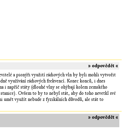
» odpovědět «
vitelé a pionýři využití rádiových vln by byli mohli vytvořit
edně využívání rádiových frekvencí. Konec konců, i dnes
ma i napříč státy (dlouhé vlny se ohýbají kolem zemského
stanice). Ovšem to by to nebyl stát, aby do toho nevetkl své
i umět využít nebude z fyzikálních důvodů, ale stát to
» odpovědět «