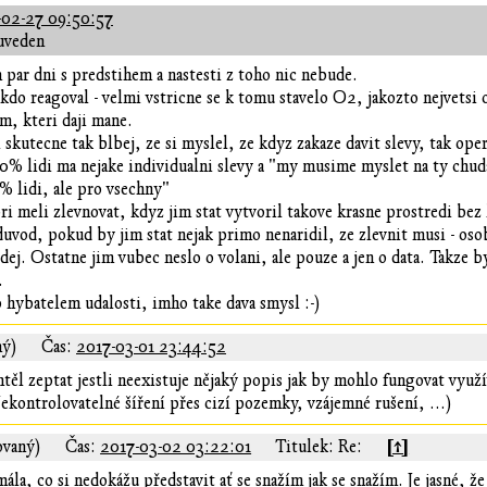
-02-27 09:50:57
uveden
n par dni s predstihem a nastesti z toho nic nebude.
h kdo reagoval - velmi vstricne se k tomu stavelo O2, jakozto nejvetsi 
m, kteri daji mane.
skutecne tak blbej, ze si myslel, ze kdyz zakaze davit slevy, tak ope
60% lidi ma nejake individualni slevy a "my musime myslet na ty chu
0% lidi, ale pro vsechny"
i meli zlevnovat, kdyz jim stat vytvoril takove krasne prostredi bez 
uvod, pokud by jim stat nejak primo nenaridil, ze zlevnit musi - os
idej. Ostatne jim vubec neslo o volani, ale pouze a jen o data. Takze b
.
o hybatelem udalosti, imho take dava smysl :-)
ný)
Čas:
2017-03-01 23:44:52
htěl zeptat jestli neexistuje nějaký popis jak by mohlo fungovat využ
ekontrolovatelné šíření přes cizí pozemky, vzájemné rušení, ...)
[↑]
ovaný)
Čas:
2017-03-02 03:22:01
Titulek: Re:
 mála, co si nedokážu představit ať se snažím jak se snažím. Je jasné, ž