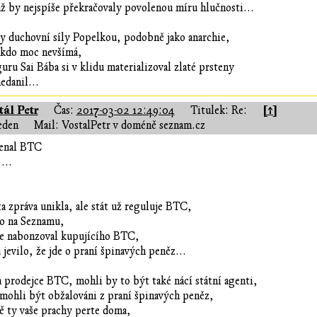
nž by nejspíše překračovaly povolenou míru hlučnosti...
ty duchovní síly Popelkou, podobně jako anarchie,
nikdo moc nevšímá,
uru Sai Bába si v klidu materializoval zlaté prsteny
edanil...
tál Petr
[↑]
Čas:
2017-03-02 12:49:04
Titulek: Re:
eden
Mail: VostalPetr v doméně seznam.cz
menal BTC
....
a zpráva unikla, ale stát už reguluje BTC,
lo na Seznamu,
e nabonzoval kupujícího BTC,
jevilo, že jde o praní špinavých peněz...
a prodejce BTC, mohli by to být také nácí státní agenti,
e mohli být obžalováni z praní špinavých peněz,
vě ty vaše prachy perte doma,