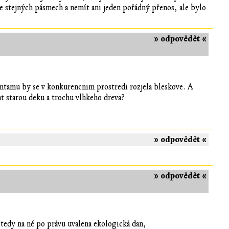
ť ve stejných pásmech a nemít ani jeden pořádný přenos, ale bylo
» odpovědět «
amtamu by se v konkurencnim prostredi rozjela bleskove. A
t starou deku a trochu vlhkeho dreva?
» odpovědět «
» odpovědět «
 tedy na ně po právu uvalena ekologická dan,