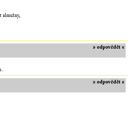
at almužny,
» odpovědět «
i.
» odpovědět «