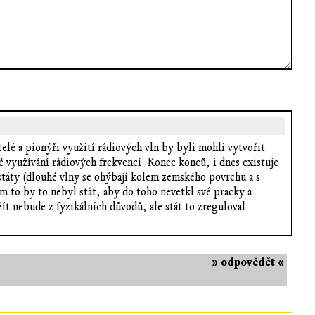
telé a pionýři využití rádiových vln by byli mohli vytvořit
ě využívání rádiových frekvencí. Konec konců, i dnes existuje
státy (dlouhé vlny se ohýbají kolem zemského povrchu a s
 to by to nebyl stát, aby do toho nevetkl své pracky a
t nebude z fyzikálních důvodů, ale stát to zreguloval
» odpovědět «