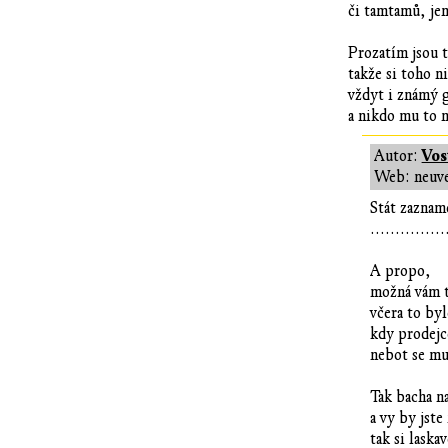
či tamtamů, je
Prozatím jsou 
takže si toho 
vždyt i známý g
a nikdo mu to n
Vos
Autor:
Web: neuv
Stát zazna
...............
A propo,
možná vám t
včera to by
kdy prodejc
nebot se mu 
Tak bacha n
a vy by jst
tak si laska