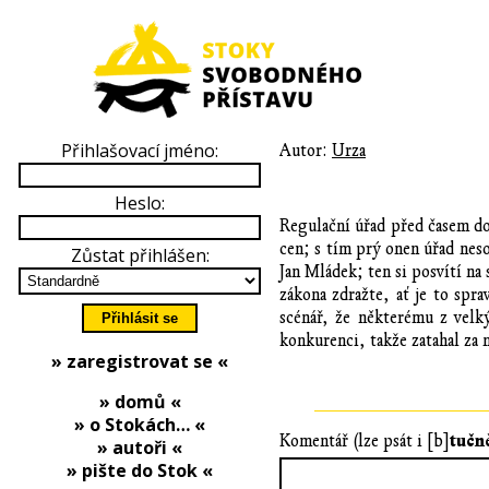
Přihlašovací jméno:
Autor:
Urza
Heslo:
Regulační úřad před časem do
cen; s tím prý onen úřad nes
Zůstat přihlášen:
Jan Mládek; ten si posvítí n
zákona zdražte, ať je to spr
scénář, že některému z velk
konkurenci, takže zatahal za 
» zaregistrovat se «
» domů «
» o Stokách… «
tučn
Komentář (lze psát i [b]
» autoři «
» pište do Stok «