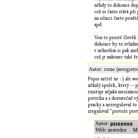
někdy to dokonce dojd
což se často stává při
na silnici často poušt
apd.
Von to prostě člověk 
dokonce by to zvládnu
v nehorším si pak moh
což je nakonec také ře
Autor: cerno (neregistr
Popis určitě ne :-) ale
mo
někalý spolek, který ---
existuje nějaká mezináro
povrchu a s dostatečně v
pracky a nezreguloval to
zreguloval "protože proto
pz100000
Autor:
Web: neuveden
Ma