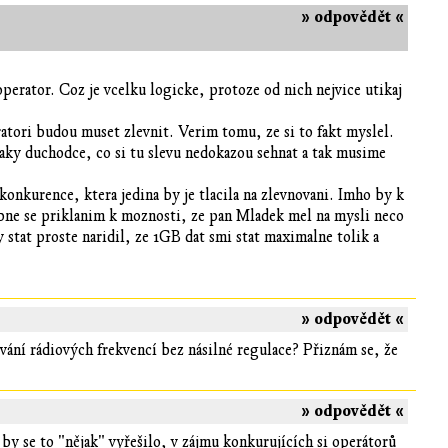
» odpovědět «
operator. Coz je vcelku logicke, protoze od nich nejvice utikaj
ratori budou muset zlevnit. Verim tomu, ze si to fakt myslel.
daky duchodce, co si tu slevu nedokazou sehnat a tak musime
konkurence, ktera jedina by je tlacila na zlevnovani. Imho by k
obne se priklanim k moznosti, ze pan Mladek mel na mysli neco
y stat proste naridil, ze 1GB dat smi stat maximalne tolik a
» odpovědět «
ívání rádiových frekvencí bez násilné regulace? Přiznám se, že
» odpovědět «
e by se to "nějak" vyřešilo, v zájmu konkurujících si operátorů