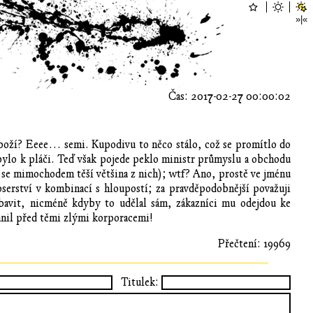
Čas: 2017-02-27 00:00:02
 boží? Eeee… semi. Kupodivu to něco stálo, což se promítlo do
bylo k pláči. Teď však pojede peklo ministr průmyslu a obchodu
m se mimochodem těší většina z nich); wtf? Ano, prostě ve jménu
oserství v kombinací s hloupostí; za pravděpodobnější považuji
zbavit, nicméně kdyby to udělal sám, zákazníci mu odejdou ke
ránil před těmi zlými korporacemi!
Přečtení: 19969
Titulek: