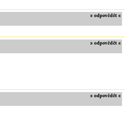
» odpovědět «
» odpovědět «
» odpovědět «