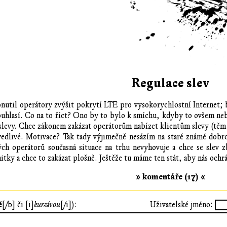
Regulace slev
nutil operátory zvýšit pokrytí LTE pro vysokorychlostní Internet;
ouhlasí. Co na to říct? Ono by to bylo k smíchu, kdyby to ovšem ne
a slevy. Chce zákonem zakázat operátorům nabízet klientům slevy (tě
avedlivé. Motivace? Tak tady výjimečně nesázím na staré známé dobr
ých operátorů současná situace na trhu nevyhovuje a chce se slev 
nitky a chce to zakázat plošně. Ještěže tu máme ten stát, aby nás och
» komentáře (17) «
ě
[/b] či [i]
kurzívou
[/i]):
Uživatelské jméno: