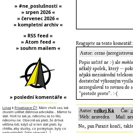
» #ne_poslušnosti «
» srpen 2026 «
» červenec 2026 «
» kompletní archiv «
» RSS feed «
» Atom feed «
Reagujete na tento komentář:
» souhrn mailem «
Autor: cerno (neregistrova
Popis určitě ne :-) ale
mohla
někalý spolek, který --- po
nějaká mezinárodní telekomu
dostatečně výkonným vysílač
nezreguloval to rovnou do 1
"protože proto". :-(
» poslední komentáře «
Lojza
k
Privatizace ČT
: Mám chvíli cas, tak
velkej Ká
Autor:
Čas:
2
zkusím udělat ďáblova advokáta... Máme tu
stát. Holt to tak je, někomu se to líbí,
Web: neuveden
Mail: ne
někomu ne. Obecně asi platí, že drtivá
většina lidí, když už si ten stát platí, by
No, pan Parazit končí, takž
chtěla, aby sluzby, co poskytuje, byly co
nejkvalitnější. Dále obecně
[…]