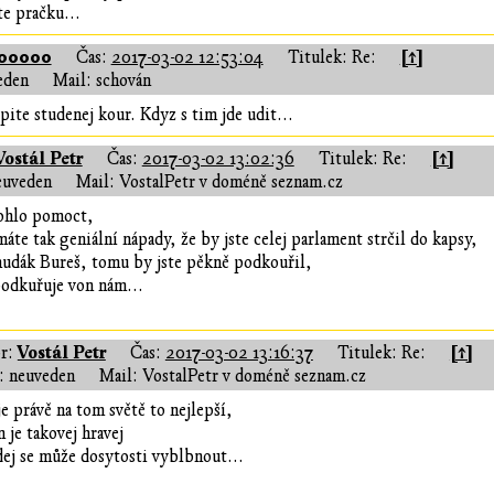
e pračku...
100000
[↑]
Čas:
2017-03-02 12:53:04
Titulek: Re:
eden
Mail: schován
pite studenej kour. Kdyz s tim jde udit...
Vostál Petr
[↑]
Čas:
2017-03-02 13:02:36
Titulek: Re:
euveden
Mail: VostalPetr v doméně seznam.cz
ohlo pomoct,
áte tak geniální nápady, že by jste celej parlament strčil do kapsy,
udák Bureš, tomu by jste pěkně podkouřil,
podkuřuje von nám...
Vostál Petr
[↑]
r:
Čas:
2017-03-02 13:16:37
Titulek: Re:
 neuveden
Mail: VostalPetr v doméně seznam.cz
je právě na tom světě to nejlepší,
n je takovej hravej
dej se může dosytosti vyblbnout...