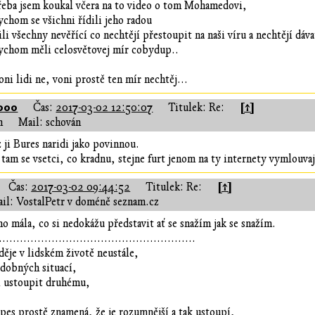
řeba jsem koukal včera na to video o tom Mohamedovi,
chom se všichni řídili jeho radou
ili všechny nevěřící co nechtějí přestoupit na naši víru a nechtějí dáv
ychom měli celosvětovej mír cobydup..
oni lidi ne, voni prostě ten mír nechtěj...
000
[↑]
Čas:
2017-03-02 12:50:07
Titulek: Re:
n
Mail: schován
z ji Bures naridi jako povinnou.
tam se vsetci, co kradnu, stejne furt jenom na ty internety vymlouvaj
[↑]
Čas:
2017-03-02 09:44:52
Titulek: Re:
il: VostalPetr v doméně seznam.cz
oho mála, co si nedokážu představit ať se snažím jak se snažím.
........................................................
děje v lidském životě neustále,
odobných situací,
í ustoupit druhému,
 pes prostě znamená, že je rozumnější a tak ustoupí,