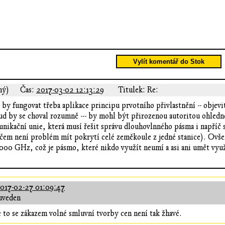
Vylít komentář do Stok
ný)
Čas:
2017-03-02 12:13:29
Titulek: Re:
by fungovat třeba aplikace principu prvotního přivlastnění -- objevi
kud by se choval rozumně --- by mohl být přirozenou autoritou ohledn
nikační unie, která musí řešit správu dlouhovlnného pásma i napříč 
em není problém mít pokrytí celé zeměkoule z jedné stanice). Ovšem
000 GHz, což je pásmo, které nikdo využít neumí a asi ani umět využí
017-02-27 01:09:47
uveden
e to se zákazem volné smluvní tvorby cen není tak žhavé.