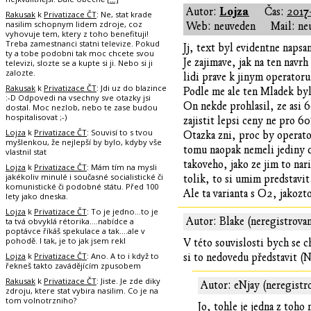
Lojza
Autor:
Čas:
2017
Rakusak
k
Privatizace ČT
: Ne, stat krade
nasilim schopnym lidem zdroje, coz
Web: neuveden
Mail: ne
vyhovuje tem, ktery z toho benefituji!
Treba zamestnanci statni televize. Pokud
Jj, text byl evidentne napsa
ty a tobe podobni tak moc chcete svou
Je zajimave, jak na ten navr
televizi, slozte se a kupte si ji. Nebo si ji
zalozte.
lidi prave k jinym operatoru
Rakusak
k
Privatizace ČT
: Jdi uz do blazince
Podle me ale ten Mladek byl 
:-D Odpovedi na vsechny sve otazky jsi
On nekde prohlasil, ze asi 
dostal. Moc nezlob, nebo te zase budou
hospitalisovat ;-)
zajistit lepsi ceny ne pro 6
Lojza
k
Privatizace ČT
: Souvisí to s tvou
Otazka zni, proc by operator
myšlenkou, že nejlepší by bylo, kdyby vše
tomu naopak nemeli jediny d
vlastnil stat
takoveho, jako ze jim to nar
Lojza
k
Privatizace ČT
: Mám tím na mysli
jakékoliv minulé i současné socialistické či
tolik, to si umim predstavit
komunistické či podobné státu. Před 100
Ale ta varianta s O2, jakozt
lety jako dneska.
Lojza
k
Privatizace ČT
: To je jedno...to je
Autor: Blake (neregistrova
ta tvá obvyklá rétorika....nabídce a
poptávce říkáš spekulace a tak....ale v
pohodě. I tak, je to jak jsem rekl
V této souvislosti bych se c
Lojza
k
Privatizace ČT
: Ano. A to i když to
si to nedovedu představit (N
řekneš takto zavádějícím zpusobem
Rakusak
k
Privatizace ČT
: Jiste. Je zde diky
Autor: eNjay (neregistr
zdroju, ktere stat vybira nasilim. Co je na
tom volnotrzniho?
Jo, tohle je jedna z toho