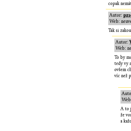
copak nemát
pz
Autor:
Web: neuv
Tak si zakou
Autor:
Web: n
To by m
tedy vy m
ovšem ch
víc než 
Auto
Web:
A to 
že vo
a kaž