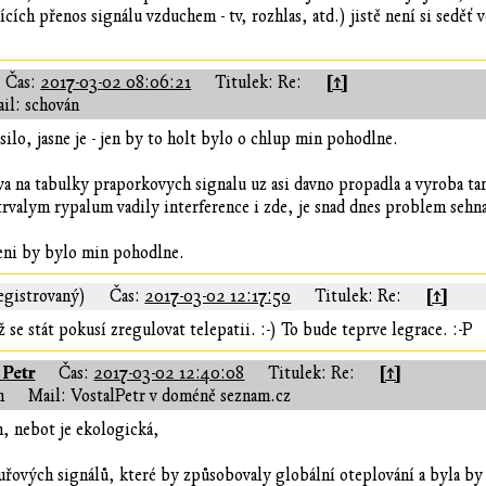
jících přenos signálu vzduchem - tv, rozhlas, atd.) jistě není si sedě
[↑]
Čas:
2017-03-02 08:06:21
Titulek: Re:
il: schován
silo, jasne je - jen by to holt bylo o chlup min pohodlne.
a na tabulky praporkovych signalu uz asi davno propadla a vyroba t
valym rypalum vadily interference i zde, je snad dnes problem sehna
jeni by bylo min pohodlne.
[↑]
egistrovaný)
Čas:
2017-03-02 12:17:50
Titulek: Re:
 se stát pokusí zregulovat telepatii. :-) To bude teprve legrace. :-P
 Petr
[↑]
Čas:
2017-03-02 12:40:08
Titulek: Re:
n
Mail: VostalPetr v doméně seznam.cz
jn, nebot je ekologická,
uřových signálů, které by způsobovaly globální oteplování a byla by