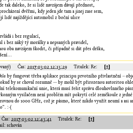
e tak daleko, že si lidé navzájem dávají přednost,
 procházení dvěřmi, kdy jeden jde tam a jinej zase sem,
ějí lidé najíždějící automobil z boční ulice
zvládá i bez regulací,
l i bez náký tý morálky a nepsaných pravidel,
ou oba navzájem škodit, či případně si dát přes dršku,
šení...
[↑]
ovaný)
Čas:
2017-03-02 12:13:29
Titulek: Re:
hla
by fungovat třeba aplikace principu prvotního přivlastnění -- obje
 pokud by se choval rozumně --- by mohl být přirozenou autoritou ohl
dní telekomunikační unie, která musí řešit správu dlouhovlnného pás
ýkonným vysílačem není problém mít pokrytí celé zeměkoule z jedné 
 rovnou do 1000 GHz, což je pásmo, které nikdo využít neumí a asi an
". :-(
[↑]
Čas:
2017-03-02 12:43:41
Titulek: Re:
il: schován