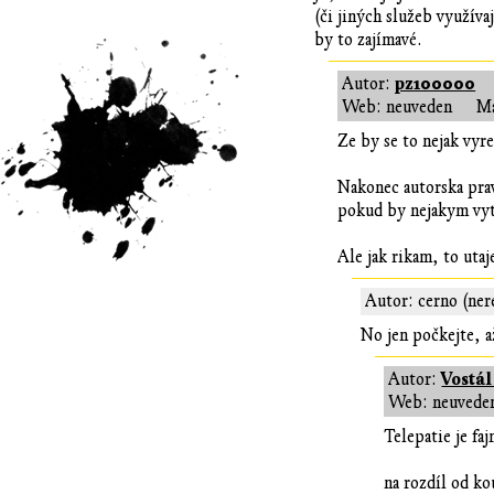
(či jiných služeb využíva
by to zajímavé.
pz100000
Autor:
Web: neuveden
Ma
Ze by se to nejak vyre
Nakonec autorska prav
pokud by nejakym vytr
Ale jak rikam, to uta
Autor: cerno (ner
No jen počkejte, až
Vostál
Autor:
Web: neuvede
Telepatie je fa
na rozdíl od ko