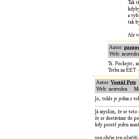
Tak t
kdyby
a vyb
tak b
Ale v
pz100
Autor:
Web: neuvede
Ts. Pockejte, a
Treba na EET - 
Vostál Petr
Autor:
Web: neuveden
Ma
Jo, tohle je jedna z t
............................
Já myslím, že se toto 
že se dostáváme do p
kdy prostě jeden mus
von občas ten silnější