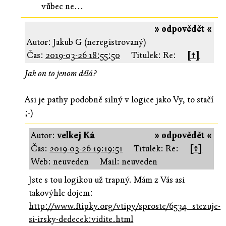
vůbec ne...
» odpovědět «
Autor: Jakub G (neregistrovaný)
Čas:
2019-03-26 18:55:50
Titulek: Re:
[↑]
Jak on to jenom dělá?
Asi je pathy podobně silný v logice jako Vy, to stačí
;-)
Autor:
velkej Ká
» odpovědět «
Čas:
2019-03-26 19:19:51
Titulek: Re:
[↑]
Web: neuveden
Mail: neuveden
Jste s tou logikou už trapný. Mám z Vás asi
takovýhle dojem:
http://www.ftipky.org/vtipy/sproste/6534_stezuje-
si-irsky-dedecek:vidite.html