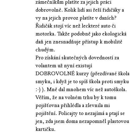
zámečníkům platíte za jejich práci
dobrovolně. Kolik lidí asi řeší řidičáky a
vy na jejich provoz platíte v daních?
Řidičák stojí víc než leckteré auto či
motorka. Takže podobně jako ekologická
daň jen znesnadňuje přístup k mobilitě
chudým.
Pro získání skutečných dovedností za
volantem už nyní existují
DOBROVOLNÉ kurzy (přezdívané škola
smyku, i když je to spíš škola proti smyku
:-) ). Mně dal mnohem víc než autoškola.
Věřím, že na volném trhu by k tomu
pojišťovna přihlédla a zlevnila mi
pojištění. Policajty to nezajímá a ptají se
jen, zda jsem doma nezapomněl plastovou
kartičku.