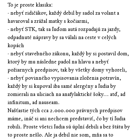
To je proste klasika:
- nebyť ridičákov, každý debil by sadol za volant a
havaroval a zrážal matky s kočiarmi,
- nebyť STK, tak sa ľuďom autá rozpadajú za jazdy,
odpadnuté nápravy by sa válali na ceste v celých
kopách
- nebyť stavebného zákonu, každý by si postavil dom,
ktorý by mu následne padol na hlavu a nebyť
požiarnych predpisov, tak by všetky domy vyhoreli,
- nebyť povinného vypisovania zloženia potravín,
každý by si kupoval iba samé alergény a ľudia by
zomierali na uliciach na anafylaktické šoky... atď, ad
infinitum, ad nauseam.
Našťastie tých cca 2.000.000 právnych predpisov
máme, ináč si ani nechcem predstaviť, čo by tí ľudia
robili. Proste všetci ľudia sú úplní debili a bez štátu by
to proste nešlo. Ale ja debil nie som, mňa sa to