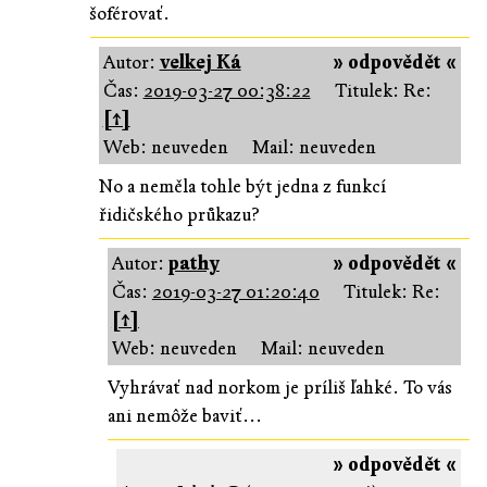
šoférovať.
Autor:
velkej Ká
» odpovědět «
Čas:
2019-03-27 00:38:22
Titulek: Re:
[↑]
Web: neuveden
Mail: neuveden
No a neměla tohle být jedna z funkcí
řidičského průkazu?
Autor:
pathy
» odpovědět «
Čas:
2019-03-27 01:20:40
Titulek: Re:
[↑]
Web: neuveden
Mail: neuveden
Vyhrávať nad norkom je príliš ľahké. To vás
ani nemôže baviť...
» odpovědět «