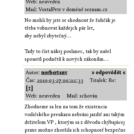
Web: neuveden
Mail: VostalPetr v doméně seznam.cz
No mohli by jste se shodnout že řidičák je
třeba vobnovat každejch pár let,
aby nebyl zbytečný...
Tady to číst nákej poslanec, tak by našel
spoustů podnětů k nových zákonům...
Autor:
norbertsnv
» odpovědět «
Čas:
2019-03-27 00:02:33
Titulek: Re:
[↑]
Web: neuveden
Mail: schován
Zhodneme sa len na tom že existencia
vodičského preukazu nebráni jazdiť ani takým
držiteľom VP , ktorým sa z dôvodu chýbajúcej
praxe možno zhoršila ich schopnosť bezpečne