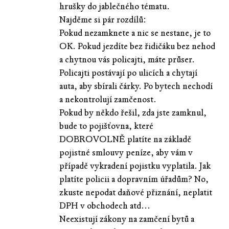
hrušky do jablečného tématu.
Najděme si pár rozdílů:
Pokud nezamknete a nic se nestane, je to
OK. Pokud jezdíte bez řidičáku bez nehod
a chytnou vás policajti, máte průser.
Policajti postávají po ulicích a chytají
auta, aby sbírali čárky. Po bytech nechodí
a nekontrolují zamčenost.
Pokud by někdo řešil, zda jste zamknul,
bude to pojišťovna, které
DOBROVOLNĚ platíte na základě
pojistné smlouvy peníze, aby vám v
případě vykradení pojistku vyplatila. Jak
platíte policii a dopravním úřadům? No,
zkuste nepodat daňové přiznání, neplatit
DPH v obchodech atd...
Neexistují zákony na zamčení bytů a