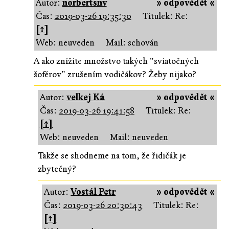
Autor:
norbertsnv
» odpovědět «
Čas:
2019-03-26 19:35:30
Titulek: Re:
[↑]
Web: neuveden
Mail: schován
A ako znížite množstvo takých "sviatočných
šoférov" zrušením vodičákov? Žeby nijako?
Autor:
velkej Ká
» odpovědět «
Čas:
2019-03-26 19:41:58
Titulek: Re:
[↑]
Web: neuveden
Mail: neuveden
Takže se shodneme na tom, že řidičák je
zbytečný?
Autor:
Vostál Petr
» odpovědět «
Čas:
2019-03-26 20:30:43
Titulek: Re:
[↑]