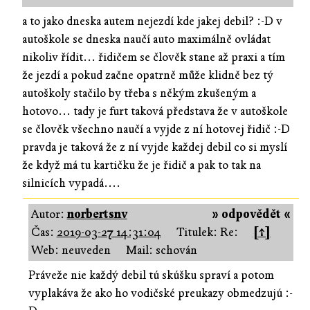
a to jako dneska autem nejezdí kde jakej debil? :-D v
autoškole se dneska naučí auto maximálně ovládat
nikoliv řídit... řidičem se člověk stane až praxi a tím
že jezdí a pokud začne opatrně může klidně bez tý
autoškoly stačilo by třeba s někým zkušeným a
hotovo... tady je furt taková představa že v autoškole
se člověk všechno naučí a vyjde z ní hotovej řidič :-D
pravda je taková že z ní vyjde každej debil co si myslí
že když má tu kartičku že je řidič a pak to tak na
silnicích vypadá....
Autor:
norbertsnv
» odpovědět «
Čas:
2019-03-27 14:31:04
Titulek: Re:
[↑]
Web: neuveden
Mail: schován
Práveže nie každý debil tú skúšku spraví a potom
vyplakáva že ako ho vodičské preukazy obmedzujú :-