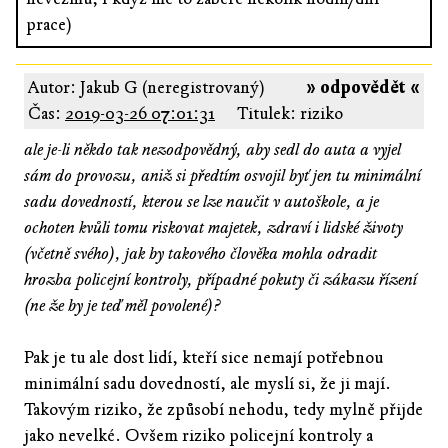
prace)
Autor: Jakub G (neregistrovaný)
» odpovědět «
Čas:
2019-03-26 07:01:31
Titulek: riziko
ale je-li někdo tak nezodpovědný, aby sedl do auta a vyjel
sám do provozu, aniž si předtím osvojil byť jen tu minimální
sadu dovedností, kterou se lze naučit v autoškole, a je
ochoten kvůli tomu riskovat majetek, zdraví i lidské životy
(včetně svého), jak by takového člověka mohla odradit
hrozba policejní kontroly, případné pokuty či zákazu řízení
(ne že by je teď měl povolené)?
Pak je tu ale dost lidí, kteří sice nemají potřebnou
minimální sadu dovedností, ale myslí si, že ji mají.
Takovým riziko, že způsobí nehodu, tedy mylně přijde
jako nevelké. Ovšem riziko policejní kontroly a