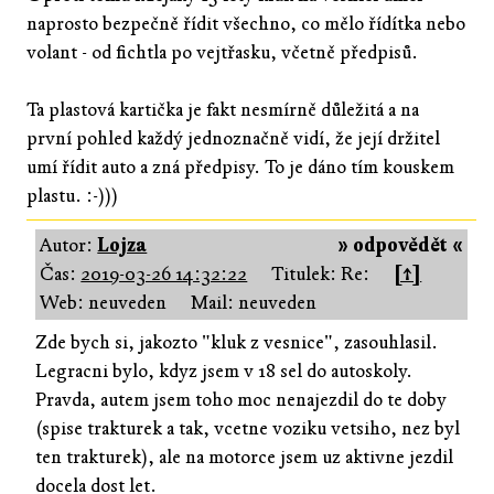
naprosto bezpečně řídit všechno, co mělo řídítka nebo
volant - od fichtla po vejtřasku, včetně předpisů.
Ta plastová kartička je fakt nesmírně důležitá a na
první pohled každý jednoznačně vidí, že její držitel
umí řídit auto a zná předpisy. To je dáno tím kouskem
plastu. :-)))
Autor:
Lojza
» odpovědět «
Čas:
2019-03-26 14:32:22
Titulek: Re:
[↑]
Web: neuveden
Mail: neuveden
Zde bych si, jakozto "kluk z vesnice", zasouhlasil.
Legracni bylo, kdyz jsem v 18 sel do autoskoly.
Pravda, autem jsem toho moc nenajezdil do te doby
(spise trakturek a tak, vcetne voziku vetsiho, nez byl
ten trakturek), ale na motorce jsem uz aktivne jezdil
docela dost let.