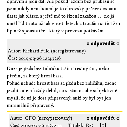
opravím a jedu dál. Ale pokud jezdím bez průkazu ač
jsem nikdy nenaboural je to obrovský průser dostanu
flastr jak blázen a ještě mě to řízení zakážou.... no já
uměl řídit auto už tak v 10-ti letech a troufám si říct že i
líp než spousta těch který v provozu potkávám...
» odpovědět «
Autor: Richard Fuld (neregistrovaný)
Čas:
2019-03-26 12:43:16
Dnes je jízda bez řidičáku tuším trestný čin, nebo
přečin, za který hrozí basa.
Pokud nebude hrozit basa za jízdu bez řidičáku, začne
jezdit autem každý debil, co si sám o sobě subjektivně
myslí, že už je dost připravený, aniž by byl byť jen
minimálně připravený.
Autor: CFO (neregistrovaný)
» odpovědět «
Čas:
2019-03-26 12:52:11
Titulek: Re:
[↑]