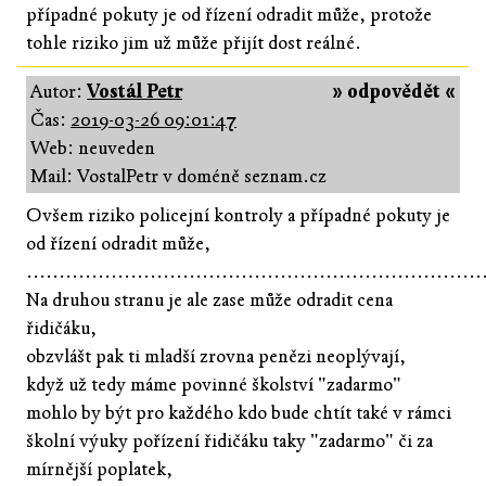
případné pokuty je od řízení odradit může, protože
tohle riziko jim už může přijít dost reálné.
Autor:
Vostál Petr
» odpovědět «
Čas:
2019-03-26 09:01:47
Web: neuveden
Mail: VostalPetr v doméně seznam.cz
Ovšem riziko policejní kontroly a případné pokuty je
od řízení odradit může,
......................................................................
Na druhou stranu je ale zase může odradit cena
řidičáku,
obzvlášt pak ti mladší zrovna penězi neoplývají,
když už tedy máme povinné školství "zadarmo"
mohlo by být pro každého kdo bude chtít také v rámci
školní výuky pořízení řidičáku taky "zadarmo" či za
mírnější poplatek,