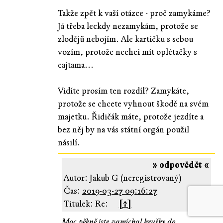
Takže zpět k vaší otázce - proč zamykáme?
Já třeba leckdy nezamykám, protože se
zlodějů nebojím. Ale kartičku s sebou
vozím, protože nechci mít oplétačky s
cajtama...
Vidíte prosím ten rozdíl? Zamykáte,
protože se chcete vyhnout škodě na svém
majetku. Řidičák máte, protože jezdíte a
bez něj by na vás státní orgán použil
násilí.
» odpovědět «
Autor: Jakub G (neregistrovaný)
Čas:
2019-03-27 09:16:27
Titulek: Re:
[↑]
Moc pěkně jste zamíchal hrušky do