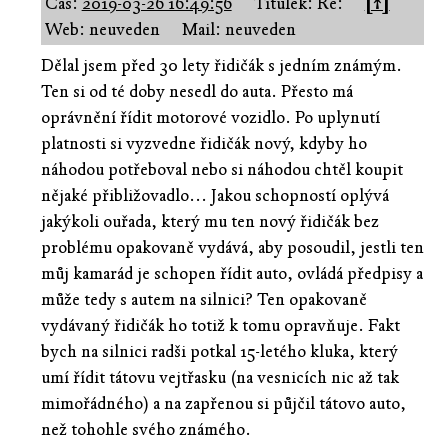
Čas:
2019-03-26 16:49:56
Titulek: Re:
[↑]
Web: neuveden
Mail: neuveden
Dělal jsem před 30 lety řidičák s jedním známým.
Ten si od té doby nesedl do auta. Přesto má
oprávnění řídit motorové vozidlo. Po uplynutí
platnosti si vyzvedne řidičák nový, kdyby ho
náhodou potřeboval nebo si náhodou chtěl koupit
nějaké přibližovadlo... Jakou schopností oplývá
jakýkoli ouřada, který mu ten nový řidičák bez
problému opakovaně vydává, aby posoudil, jestli ten
můj kamarád je schopen řídit auto, ovládá předpisy a
může tedy s autem na silnici? Ten opakovaně
vydávaný řidičák ho totiž k tomu opravňuje. Fakt
bych na silnici radši potkal 15-letého kluka, který
umí řídit tátovu vejtřasku (na vesnicích nic až tak
mimořádného) a na zapřenou si půjčil tátovo auto,
než tohohle svého známého.