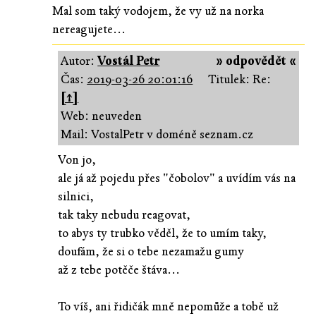
Mal som taký vodojem, že vy už na norka
nereagujete...
Autor:
Vostál Petr
» odpovědět «
Čas:
2019-03-26 20:01:16
Titulek: Re:
[↑]
Web: neuveden
Mail: VostalPetr v doméně seznam.cz
Von jo,
ale já až pojedu přes "čobolov" a uvídím vás na
silnici,
tak taky nebudu reagovat,
to abys ty trubko věděl, že to umím taky,
doufám, že si o tebe nezamažu gumy
až z tebe potěče štáva...
To víš, ani řidičák mně nepomůže a tobě už