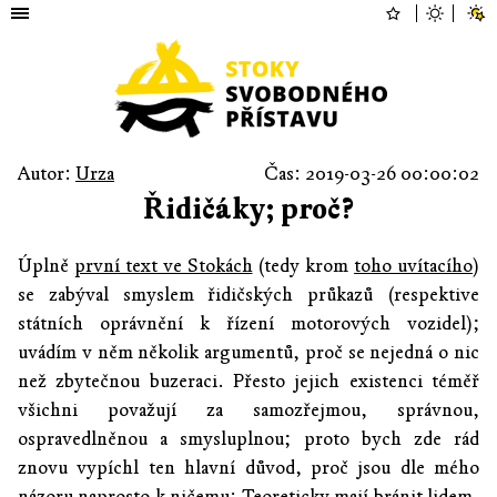
Autor:
Urza
Čas: 2019-03-26 00:00:02
Řidičáky; proč?
Úplně
první text ve Stokách
(tedy krom
toho uvítacího
)
se zabýval smyslem řidičských průkazů (respektive
státních oprávnění k řízení motorových vozidel);
uvádím v něm několik argumentů, proč se nejedná o nic
než zbytečnou buzeraci. Přesto jejich existenci téměř
všichni považují za samozřejmou, správnou,
ospravedlněnou a smysluplnou; proto bych zde rád
znovu vypíchl ten hlavní důvod, proč jsou dle mého
názoru naprosto k ničemu: Teoreticky mají bránit lidem,