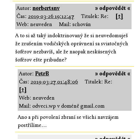
Autor:
norbertsnv
» odpovědět «
Čas:
2019-03-26 19:12:47
Titulek: Re:
[↑]
Web: neuveden
Mail: schován
A to si až taký indoktrinovaný že si neuvedomuješ
že zrušením vodičských oprávnení sa sviatočných
šoférov nezbavíš, ale že naopak neskúsených
šoférov ešte pribudne?
Autor:
PetrB
» odpovědět «
Čas:
2019-03-27 01:48:06
Titulek: Re:
[↑]
Web: neuveden
Mail: odveci.wp v doméně gmail.com
Ano a při povolení zbraní se všichi navzájem
postřílíme...