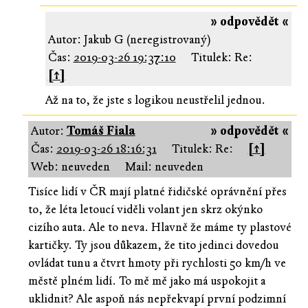
» odpovědět «
Autor: Jakub G (neregistrovaný)
Čas:
2019-03-26 19:37:10
Titulek: Re:
[↑]
Až na to, že jste s logikou neustřelil jednou.
Autor:
Tomáš Fiala
» odpovědět «
Čas:
2019-03-26 18:16:31
Titulek: Re:
[↑]
Web: neuveden
Mail: neuveden
Tisíce lidí v ČR mají platné řidičské oprávnění přes
to, že léta letoucí viděli volant jen skrz okýnko
cizího auta. Ale to neva. Hlavně že máme ty plastové
kartičky. Ty jsou důkazem, že tito jedinci dovedou
ovládat tunu a čtvrt hmoty při rychlosti 50 km/h ve
městě plném lidí. To mě mě jako má uspokojit a
uklidnit? Ale aspoň nás nepřekvapí první podzimní