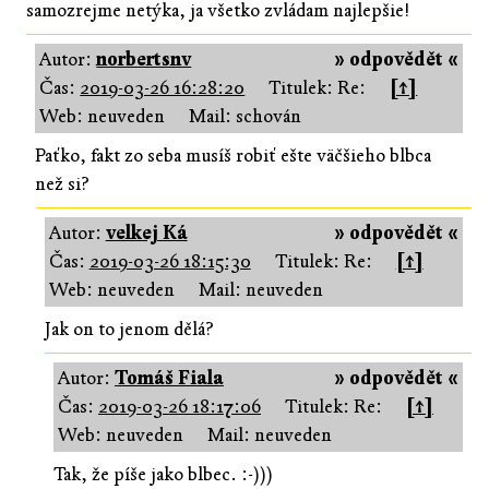
samozrejme netýka, ja všetko zvládam najlepšie!
Autor:
norbertsnv
» odpovědět «
Čas:
2019-03-26 16:28:20
Titulek: Re:
[↑]
Web: neuveden
Mail: schován
Paťko, fakt zo seba musíš robiť ešte väčšieho blbca
než si?
Autor:
velkej Ká
» odpovědět «
Čas:
2019-03-26 18:15:30
Titulek: Re:
[↑]
Web: neuveden
Mail: neuveden
Jak on to jenom dělá?
Autor:
Tomáš Fiala
» odpovědět «
Čas:
2019-03-26 18:17:06
Titulek: Re:
[↑]
Web: neuveden
Mail: neuveden
Tak, že píše jako blbec. :-)))