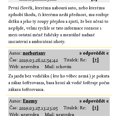
První člověk, kterému nabourá auto, nebo kterému
způsobí škodu, či kterému nedá přednost, mu rozbije
držku a jeho ty roupy přejdou a zjistí, že bez učení to
nepůjde, velmi rychle se tato informace roznese i
mezi ostatní méně řidičsky a mentálně nadané
iniciativní a ambiciózní idioty.
Autor:
norbertsnv
» odpovědět «
Čas:
2019-03-26 12:54:42
Titulek: Re:
[↑]
Web: neuveden
Mail: schován
Za jazdu bez vodičáku ( kto ho vôbec nemá ) je pokuta
a zákaz šoférovania, basa hrozí ak vodič šoféruje počas
zákazu šoférovania.
Autor:
Enemy
» odpovědět «
Čas:
2019-03-27 13:23:05
Titulek: Re:
[↑]
Web: neuveden
Mail: neuveden