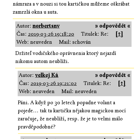
námraza a v nouzi si tou kartičkou můžeme oškrábat
zamrzlá okna u auta.
Autor:
norbertsnv
» odpovědět «
Čas:
2019-03-26 19:18:20
Titulek: Re:
[↑]
Web: neuveden
Mail: schován
Držiteľ vodičského oprávnenia ktorý nejazdí
nikomu autom neublíži.
Autor:
velkej Ká
» odpovědět «
Čas:
2019-03-26 19:21:02
Titulek: Re:
[↑]
Web: neuveden
Mail: neuveden
Páni. A když po 30 letech popadne volant a
pojede... tak ta kartička nějakou magickou mocí
zaručuje, že neublíží, resp. že je to velmi málo
pravděpodobné?