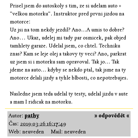
Prisel jsem do autoskoly s tim, ze si udelam auto +
"velkou motorku". Instruktor pred prvni jizdou na
motorce:
Uz jsi na tom nekdy jezdil? Ano...A umis to dobre?
Ano… Ukaz, udelej mi tady par osmicek, pak objed
tamhlety garaze. Udelal jsem, co chtel. Techniku
znas? Kam se leje olej a takovy ty veci? Ano, parkrat
uz jsem si i motorku sam opravoval. Tak jo... Tak
jdeme na auto... kdyby se nekdo ptal, tak jsme na ty
motorce delali jizdy a tyhle blbosti, co nepotrebujes.
Nasledne jsem teda udelal ty testy, udelal jizdu v aute
a mam I ridicak na motorku.
Autor:
pathy
» odpovědět «
Čas:
2019-03-26 16:17:49
Web: neuveden
Mail: neuveden