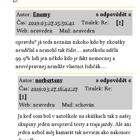
D.
Autor:
Enemy
» odpovědět «
Čas:
2019-03-27 15:50:41
Titulek: Re:
[↑]
Web: neuveden
Mail: neuveden
opravdu? já teda neznám nikoho kdo by zkoušky
neudělal a nemohl tak řídit... autoškolu udělá
99.9% lidí jen někdo kdo je fakt nemocnej a
nesvépravnej nemůže vlastnit řidičák...
Autor:
norbertsnv
» odpovědět «
Čas:
2019-03-27 16:42:27
Titulek: Re:
[↑]
Web: neuveden
Mail: schován
Ja keď som bol v autoškole na skúškach tak z našej
skupiny jeden nespravil testy a traja jazdy. Ale ani
jeden nebol môj kamarát tak neviem ako nakoniec