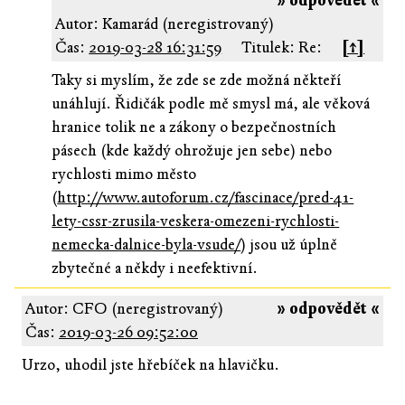
» odpovědět «
Autor: Kamarád (neregistrovaný)
Čas:
2019-03-28 16:31:59
Titulek: Re:
[↑]
Taky si myslím, že zde se zde možná někteří
unáhlují. Řidičák podle mě smysl má, ale věková
hranice tolik ne a zákony o bezpečnostních
pásech (kde každý ohrožuje jen sebe) nebo
rychlosti mimo město
(
http://www.autoforum.cz/fascinace/pred-41-
lety-cssr-zrusila-veskera-omezeni-rychlosti-
nemecka-dalnice-byla-vsude/
) jsou už úplně
zbytečné a někdy i neefektivní.
Autor: CFO (neregistrovaný)
» odpovědět «
Čas:
2019-03-26 09:52:00
Urzo, uhodil jste hřebíček na hlavičku.