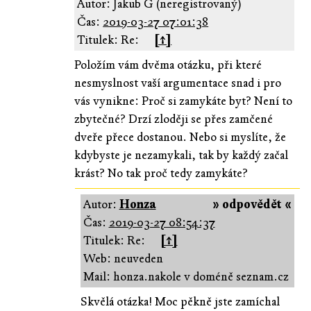
Autor: Jakub G (neregistrovaný)
Čas:
2019-03-27 07:01:38
Titulek: Re:
[↑]
Položím vám dvěma otázku, při které
nesmyslnost vaší argumentace snad i pro
vás vynikne: Proč si zamykáte byt? Není to
zbytečné? Drzí zloději se přes zamčené
dveře přece dostanou. Nebo si myslíte, že
kdybyste je nezamykali, tak by každý začal
krást? No tak proč tedy zamykáte?
Autor:
Honza
» odpovědět «
Čas:
2019-03-27 08:54:37
Titulek: Re:
[↑]
Web: neuveden
Mail: honza.nakole v doméně seznam.cz
Skvělá otázka! Moc pěkně jste zamíchal