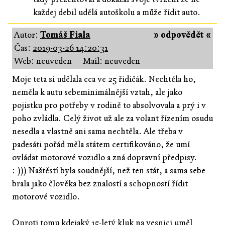
každej debil udělá autoškolu a může řídit auto.
Autor:
Tomáš Fiala
» odpovědět «
Čas:
2019-03-26 14:20:31
Web: neuveden
Mail: neuveden
Moje teta si udělala cca ve 25 řidičák. Nechtěla ho,
neměla k autu sebeminimálnější vztah, ale jako
pojistku pro potřeby v rodině to absolvovala a prý i v
poho zvládla. Celý život už ale za volant řízením osudu
nesedla a vlastně ani sama nechtěla. Ale třeba v
padesáti pořád měla státem certifikováno, že umí
ovládat motorové vozidlo a zná dopravní předpisy.
:-))) Naštěstí byla soudnější, než ten stát, a sama sebe
brala jako člověka bez znalostí a schopností řídit
motorové vozidlo.
Oproti tomu kdejaký 15-letý kluk na vesnici uměl