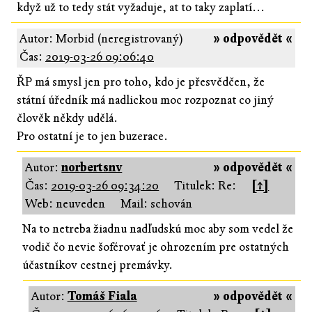
když už to tedy stát vyžaduje, at to taky zaplatí...
Autor: Morbid (neregistrovaný)
» odpovědět «
Čas:
2019-03-26 09:06:40
ŘP má smysl jen pro toho, kdo je přesvědčen, že
státní úředník má nadlickou moc rozpoznat co jiný
člověk někdy udělá.
Pro ostatní je to jen buzerace.
Autor:
norbertsnv
» odpovědět «
Čas:
2019-03-26 09:34:20
Titulek: Re:
[↑]
Web: neuveden
Mail: schován
Na to netreba žiadnu nadľudskú moc aby som vedel že
vodič čo nevie šoférovať je ohrozením pre ostatných
účastníkov cestnej premávky.
Autor:
Tomáš Fiala
» odpovědět «