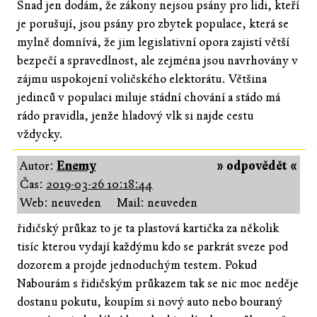
Snad jen dodám, že zákony nejsou psány pro lidi, kteří
je porušují, jsou psány pro zbytek populace, která se
mylně domnívá, že jim legislativní opora zajistí větší
bezpečí a spravedlnost, ale zejména jsou navrhovány v
zájmu uspokojení voličského elektorátu. Většina
jedinců v populaci miluje stádní chování a stádo má
rádo pravidla, jenže hladový vlk si najde cestu
vždycky.
Autor:
Enemy
» odpovědět «
Čas:
2019-03-26 10:18:44
Web: neuveden
Mail: neuveden
řidičský průkaz to je ta plastová kartička za několik
tisíc kterou vydají každýmu kdo se parkrát sveze pod
dozorem a projde jednoduchým testem. Pokud
Nabourám s řidičským průkazem tak se nic moc neděje
dostanu pokutu, koupím si nový auto nebo bouraný