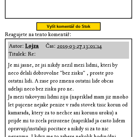
Vylít komentář do Stok
Reagujete na tento komentář:
Autor:
Lojza
Čas:
2019-03-27 13:01:14
Titulek: Re:
Je mi jasne, ze jsi nikdy nezil mezi lidmi, kteri by
neco delali dobrovolne "bez zisku" , proste pro
ostatni lidi. A zase pro zmenu ostatni lide obcas
udelaji neco bez zisku pro ne.
Ja mezi takovymi lidmi ziju (napriklad mam jiz mnoho
let pujcene nejake penize v radu stovek tisic korun od
kamarada, ktery za to nechce ani korunu uroku) a
prijde mi to zcela prirozene (napriklad ja casto lidem
opravuji/instaluji pocitace a nikdy si za to nic
nevezmu, I kdyz me to zabere nekolik hodin/dni