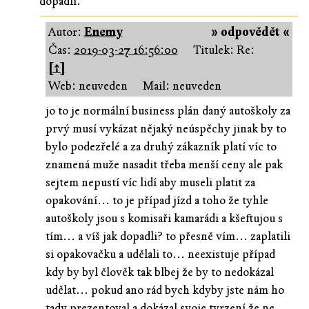
dopadli.
Autor:
Enemy
» odpovědět «
Čas:
2019-03-27 16:56:00
Titulek: Re:
[↑]
Web: neuveden
Mail: neuveden
jo to je normální business plán daný autoškoly za
prvý musí vykázat nějaký neúspěchy jinak by to
bylo podezřelé a za druhý zákazník platí víc to
znamená muže nasadit třeba menší ceny ale pak
sejtem nepustí víc lidí aby museli platit za
opakování... to je případ jízd a toho že tyhle
autoškoly jsou s komisaři kamarádi a kšeftujou s
tím... a víš jak dopadli? to přesně vím... zaplatili
si opakovačku a udělali to... neexistuje případ
kdy by byl člověk tak blbej že by to nedokázal
udělat... pokud ano rád bych kdyby jste nám ho
tady prezentoval a dokázal svoje tvrzení že ne