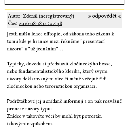
Autor: Zdenál (neregistrovaný)
» odpovědět «
Čas:
2016-08-18 01:02:48
Jestli můžu lehce offtopic, od zákona toho zákona k
tomu kde je hranice mezi řekněme "presentací
názoru" a "už jednáním"...
Typicky, dovedu si představit zločineckýho bosse,
nebo fundamentalistickýho klerika, který svými
názory deklarovanými více či méně veřejně řídí
zločineckou nebo teroristickou organizaci.
Podržtaškové jej u snídaně informují a on pak rozvážně
pronese názory typu:
Zrádce v takovéto věci by mohl být potrestán
takovýmto způsobem.