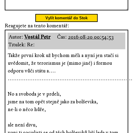
Vylít komentář do Stok
Reagujete na tento komentář:
Autor:
Vostál Petr
Čas:
2016-08-20 00:54:53
Titulek: Re:
Takže první krok už bychom měli a nyní jen stačí si
uvědomit, že terorismus je (mimo jiné) i formou
odporu vůči státu a....
......................................................................
No a svoboda je v prdeli,
jsme na tom opět stejně jako za bolševika,
ne-li o něco hůře,
ale není divu,
voni ti socialisti se od těch bolševiků liší leda v tom,