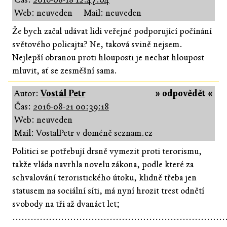
Web: neuveden
Mail: neuveden
Že bych začal udávat lidi veřejné podporující počínání
světového policajta? Ne, taková svině nejsem.
Nejlepší obranou proti hlouposti je nechat hloupost
mluvit, ať se zesměšní sama.
Autor:
Vostál Petr
» odpovědět «
Čas:
2016-08-21 00:39:18
Web: neuveden
Mail: VostalPetr v doméně seznam.cz
Politici se potřebují drsně vymezit proti terorismu,
takže vláda navrhla novelu zákona, podle které za
schvalování teroristického útoku, klidně třeba jen
statusem na sociální síti, má nyní hrozit trest odnětí
svobody na tři až dvanáct let;
......................................................................