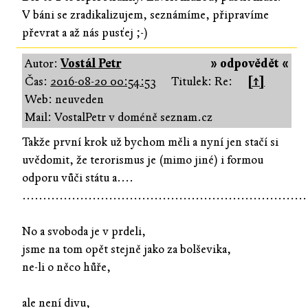
V báni se zradikalizujem, seznámíme, připravíme
převrat a až nás pusťej ;-)
Autor:
Vostál Petr
» odpovědět «
Čas:
2016-08-20 00:54:53
Titulek: Re:
[↑]
Web: neuveden
Mail: VostalPetr v doméně seznam.cz
Takže první krok už bychom měli a nyní jen stačí si
uvědomit, že terorismus je (mimo jiné) i formou
odporu vůči státu a....
.....................................................................
No a svoboda je v prdeli,
jsme na tom opět stejně jako za bolševika,
ne-li o něco hůře,
ale není divu,