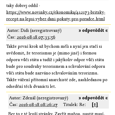
taky dobrej oddil -
https://www.novinky.cz/ekonomika/412173-britsky-
recept-na-lepsi-vyber-dani-pokuty-pro-poradce.html
Autor: Didi (neregistrovaný)
» odpovědět «
Čas:
2016-08-18 07:33:56
Takže první krok už bychom měli a nyní jen stačí si
uvědomit, že terorismus je (mimo jiné) i formou
odporu vůči státu a tudíž i jakýkoliv odpor vůči státu
bude pro soudruhy terorismem a schvalování odporu
vůči státu bude nazváno schvalováním terorizmu.
Takže vážení přítomní anarchisté zde, nashledanou po
odsedění těch dvanácti let.
Autor: Zdenál (neregistrovaný)
» odpovědět «
Čas:
2016-08-18 08:26:27
Titulek: Re:
[↑]
Ber to z té lepší stránky. Zavřít mužou, pustit musí.