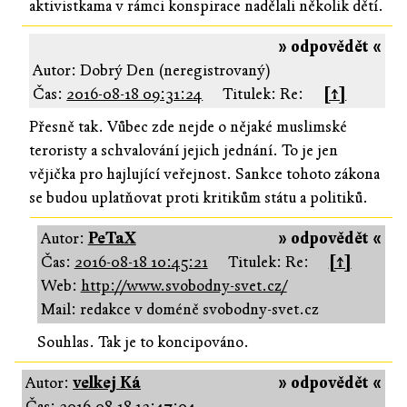
aktivistkama v rámci konspirace nadělali několik dětí.
» odpovědět «
Autor: Dobrý Den (neregistrovaný)
Čas:
2016-08-18 09:31:24
Titulek: Re:
[↑]
Přesně tak. Vůbec zde nejde o nějaké muslimské
teroristy a schvalování jejich jednání. To je jen
vějička pro hajlující veřejnost. Sankce tohoto zákona
se budou uplatňovat proti kritikům státu a politiků.
Autor:
PeTaX
» odpovědět «
Čas:
2016-08-18 10:45:21
Titulek: Re:
[↑]
Web:
http://www.svobodny-svet.cz/
Mail: redakce v doméně svobodny-svet.cz
Souhlas. Tak je to koncipováno.
Autor:
velkej Ká
» odpovědět «
Čas:
2016-08-18 12:47:04