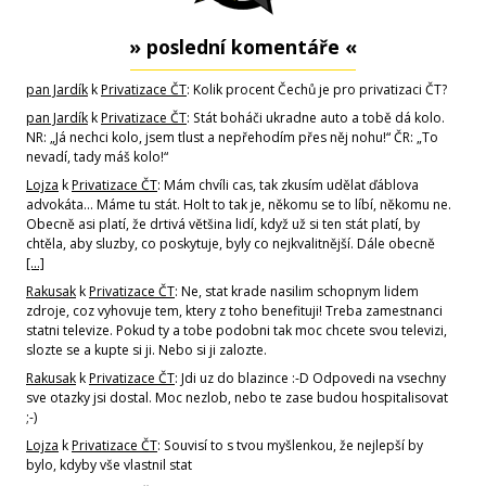
» poslední komentáře «
pan Jardík
k
Privatizace ČT
: Kolik procent Čechů je pro privatizaci ČT?
pan Jardík
k
Privatizace ČT
: Stát boháči ukradne auto a tobě dá kolo.
NR: „Já nechci kolo, jsem tlust a nepřehodím přes něj nohu!“ ČR: „To
nevadí, tady máš kolo!“
Lojza
k
Privatizace ČT
: Mám chvíli cas, tak zkusím udělat ďáblova
advokáta... Máme tu stát. Holt to tak je, někomu se to líbí, někomu ne.
Obecně asi platí, že drtivá většina lidí, když už si ten stát platí, by
chtěla, aby sluzby, co poskytuje, byly co nejkvalitnější. Dále obecně
[…]
Rakusak
k
Privatizace ČT
: Ne, stat krade nasilim schopnym lidem
zdroje, coz vyhovuje tem, ktery z toho benefituji! Treba zamestnanci
statni televize. Pokud ty a tobe podobni tak moc chcete svou televizi,
slozte se a kupte si ji. Nebo si ji zalozte.
Rakusak
k
Privatizace ČT
: Jdi uz do blazince :-D Odpovedi na vsechny
sve otazky jsi dostal. Moc nezlob, nebo te zase budou hospitalisovat
;-)
Lojza
k
Privatizace ČT
: Souvisí to s tvou myšlenkou, že nejlepší by
bylo, kdyby vše vlastnil stat