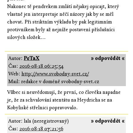
Nakonec tě pendrekem zmlátí nějakej opicajt, který
vlastně jen interpretuje něčí názory jak by se měl
chovat. Při striktním výkladu by pak legitimním
protivníkem byly až nejníže postavení příslušníci
silových složek...
Autor:
PeTaX
» odpovědět «
Čas:
2016-08-18 06:25:54
Web:
http://www.svobodny-svet.cz/
Mail: redakce v doméně svobodny-svet.cz
Vůbec si neuvědomují, že první, co člověka napadne
je, že za schvalování atentátu na Heydricha se na
Kobyliské střelnici popravovalo.
Autor: lala (neregistrovaný)
» odpovědět «
Čas:
2016-08-18 07:21:56