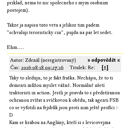
priklad, nema to nic spolecneho s mym osobnim
postojem).
Takze ja napisu tuto vetu a jelikoz tim padem
"schvaluji teroristicky cin", pujdu na par let sedet.
Ehm....
Autor: Zdenál (neregistrovaný)
» odpovědět «
Čas:
2016-08-18 09:27:16
Titulek: Re:
[↑]
Taky to sleduju, to je fakt fraška. Nechápu, že to ti
dementi můžou myslet vážně. Normálně ušetí
traktoristi in action. Jestli je pravda to s předstíranou
ochranou zvířat a svíčkovou k obědu, tak agenti FSB
co se vyfotili na fejsbůk jsou proti nim ještě profíci :-
D
Kam se hrabou na Anglány, kteří si s levicovejma