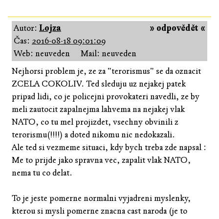
Autor:
Lojza
» odpovědět «
Čas:
2016-08-18 09:01:09
Web: neuveden
Mail: neuveden
Nejhorsi problem je, ze za "terorismus" se da oznacit
ZCELA COKOLIV. Ted sleduju uz nejakej patek
pripad lidi, co je policejni provokateri navedli, ze by
meli zautocit zapalnejma lahvema na nejakej vlak
NATO, co tu mel projizdet, vsechny obvinili z
terorismu(!!!!) a doted nikomu nic nedokazali.
Ale ted si vezmeme situaci, kdy bych treba zde napsal :
Me to prijde jako spravna vec, zapalit vlak NATO,
nema tu co delat.
To je jeste pomerne normalni vyjadreni myslenky,
kterou si mysli pomerne znacna cast naroda (je to