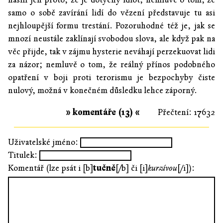
samo o sobě zavírání lidí do vězení představuje tu asi
nejhloupější formu trestání. Pozoruhodné též je, jak se
mnozí neustále zaklínají svobodou slova, ale když pak na
věc přijde, tak v zájmu hysterie neváhají perzekuovat lidi
za názor; nemluvě o tom, že reálný přínos podobného
opatření v boji proti terorismu je bezpochyby čiste
nulový, možná v konečném důsledku lehce záporný.
» komentáře (13) «
Přečtení: 17632
Uživatelské jméno:
Titulek:
Komentář (lze psát i [b]
tučně
[/b] či [i]
kurzívou
[/i]):