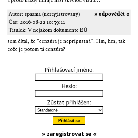
a proto každý miluje naši skvělou vládu...
Autor: spasma (neregistrovaný)
» odpovědět «
Čas:
2016-08-22 10:59:11
Titulek: V nejakom dokumente EÚ
som čítal, že "cenzúra je neprípustná". Hm, hm, tak
cože je potom tá cenzúra?
Přihlašovací jméno:
Heslo:
Zůstat přihlášen:
» zaregistrovat se «