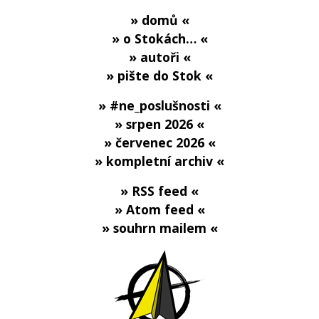
» domů «
» o Stokách… «
» autoři «
» pište do Stok «
» #ne_poslušnosti «
» srpen 2026 «
» červenec 2026 «
» kompletní archiv «
» RSS feed «
» Atom feed «
» souhrn mailem «