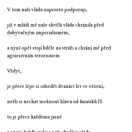
V tom naši vládu naprosto podporuji,
již v mládí mě naše skvělá vláda chránila před
dobyvačným imperialismem,
a nyní opět stojí bděle na stráži a chrání mě před
agraesivním terorismem
Vždyt,
je přece lépe si odsedět dvanáct let ve vězení,
nežli si nechat useknout hlavu od fanatiků IS
to je přece každému jasné