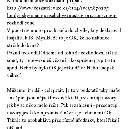
K tomu mám docela aktuální případ:
http://www.ceskatelevize.cz/ct24/svet/1879205-
londynsky-imam-prisahal-vernost-teroristum-vinen-
rozhodl-soud
V podstatě mu to procházelo do chvíle, kdy deklaroval
loajalitu k IS. Myslíš, že to je OK, že ho nakonec
strčili do báně?
Pokud teda odhlédneme od toho že rozhodoval státní
soud, ty nepovažuješ vězení jako správnej typ tretu
apod. Nebo by bylo OK jej zašít dřív? Nebo naopak
vůbec?
Můžeme jít i dál - celej stát. Je to v podstatě taky mafie
- na špici jsou nějací bossové kteří presentují názory
jak by se něco mělo řešit. Pak si zahlasují - presentují
názory jestli kompromisní návrh je nebo neni Ok.
Takhle to probublává přes různé úředníky, kteří říkají
píší atd.