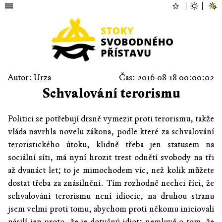
Autor:
Urza
Čas: 2016-08-18 00:00:02
Schvalování terorismu
Politici se potřebují drsně vymezit proti terorismu, takže
vláda navrhla novelu zákona, podle které za schvalování
teroristického útoku, klidně třeba jen statusem na
sociální síti, má nyní hrozit trest odnětí svobody na tři
až dvanáct let; to je mimochodem víc, než kolik můžete
dostat třeba za znásilnění. Tím rozhodně nechci říci, že
schvalování terorismu není idiocie, na druhou stranu
jsem velmi proti tomu, abychom proti někomu iniciovali
násilí jen proto, že je dotyčný idiot; nemluvě o tom, že