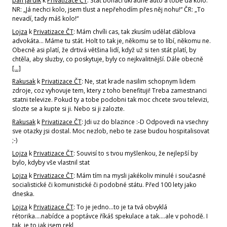
pan Jardík
k
Privatizace ČT
: Stát boháči ukradne auto a tobě dá kolo.
NR: „Já nechci kolo, jsem tlust a nepřehodím přes něj nohu!“ ČR: „To
nevadí, tady máš kolo!“
Lojza
k
Privatizace ČT
: Mám chvíli cas, tak zkusím udělat ďáblova
advokáta... Máme tu stát. Holt to tak je, někomu se to líbí, někomu ne.
Obecně asi platí, že drtivá většina lidí, když už si ten stát platí, by
chtěla, aby sluzby, co poskytuje, byly co nejkvalitnější. Dále obecně
[…]
Rakusak
k
Privatizace ČT
: Ne, stat krade nasilim schopnym lidem
zdroje, coz vyhovuje tem, ktery z toho benefituji! Treba zamestnanci
statni televize. Pokud ty a tobe podobni tak moc chcete svou televizi,
slozte se a kupte si ji. Nebo si ji zalozte.
Rakusak
k
Privatizace ČT
: Jdi uz do blazince :-D Odpovedi na vsechny
sve otazky jsi dostal. Moc nezlob, nebo te zase budou hospitalisovat
;-)
Lojza
k
Privatizace ČT
: Souvisí to s tvou myšlenkou, že nejlepší by
bylo, kdyby vše vlastnil stat
Lojza
k
Privatizace ČT
: Mám tím na mysli jakékoliv minulé i současné
socialistické či komunistické či podobné státu. Před 100 lety jako
dneska.
Lojza
k
Privatizace ČT
: To je jedno...to je ta tvá obvyklá
rétorika....nabídce a poptávce říkáš spekulace a tak....ale v pohodě. I
tak, je to jak jsem rekl