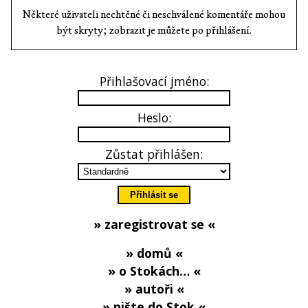
Některé uživateli nechtěné či neschválené komentáře mohou
být skryty; zobrazit je můžete po přihlášení.
Přihlašovací jméno:
Heslo:
Zůstat přihlášen:
» zaregistrovat se «
» domů «
» o Stokách… «
» autoři «
» pište do Stok «