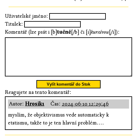
Uživatelské jméno:
Titulek:
Komentář (lze psát i [b]
tučně
[/b] či [i]
kurzívou
[/i]):
Vylít komentář do Stok
Reagujete na tento komentář:
Autor:
Hrosik1
Čas:
2024-06-10 12:29:46
myslím, že objektivismus vede automaticky k
etatismu, takže to je ten hlavní problém....