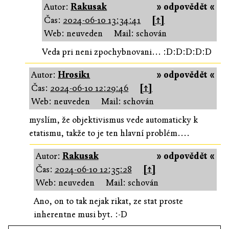
Autor:
Rakusak
» odpovědět «
Čas:
2024-06-10 13:34:41
[↑]
Web: neuveden
Mail: schován
Veda pri neni zpochybnovani... :D:D:D:D:D
Autor:
Hrosik1
» odpovědět «
Čas:
2024-06-10 12:29:46
[↑]
Web: neuveden
Mail: schován
myslím, že objektivismus vede automaticky k
etatismu, takže to je ten hlavní problém....
Autor:
Rakusak
» odpovědět «
Čas:
2024-06-10 12:35:28
[↑]
Web: neuveden
Mail: schován
Ano, on to tak nejak rikat, ze stat proste
inherentne musi byt. :-D