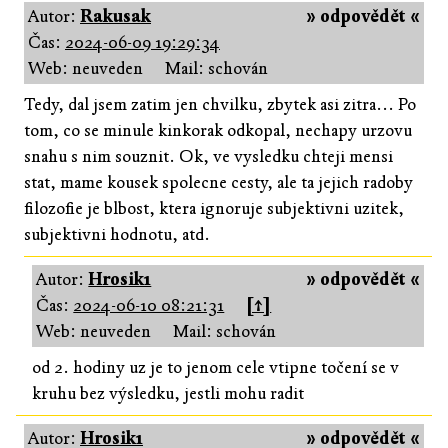
Autor:
Rakusak
» odpovědět «
Čas:
2024-06-09 19:29:34
Web: neuveden
Mail: schován
Tedy, dal jsem zatim jen chvilku, zbytek asi zitra... Po
tom, co se minule kinkorak odkopal, nechapy urzovu
snahu s nim souznit. Ok, ve vysledku chteji mensi
stat, mame kousek spolecne cesty, ale ta jejich radoby
filozofie je blbost, ktera ignoruje subjektivni uzitek,
subjektivni hodnotu, atd.
Autor:
Hrosik1
» odpovědět «
Čas:
2024-06-10 08:21:31
[↑]
Web: neuveden
Mail: schován
od 2. hodiny uz je to jenom cele vtipne točení se v
kruhu bez výsledku, jestli mohu radit
Autor:
Hrosik1
» odpovědět «