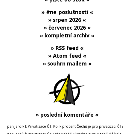
» #ne_poslušnosti «
» srpen 2026 «
» červenec 2026 «
» kompletní archiv «
» RSS feed «
» Atom feed «
» souhrn mailem «
» poslední komentáře «
pan Jardík
k
Privatizace ČT
: Kolik procent Čechů je pro privatizaci ČT?