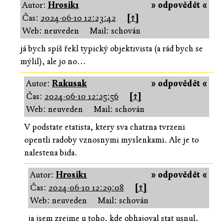
Autor:
Hrosik1
» odpovědět «
Čas:
2024-06-10 12:23:42
[↑]
Web: neuveden
Mail: schován
já bych spíš řekl typický objektivista (a rád bych se
mýlil), ale jo no...
Autor:
Rakusak
» odpovědět «
Čas:
2024-06-10 12:25:56
[↑]
Web: neuveden
Mail: schován
V podstate etatista, ktery sva chatrna tvrzeni
opentli radoby vznosnymi myslenkami. Ale je to
nalestena bida.
Autor:
Hrosik1
» odpovědět «
Čas:
2024-06-10 12:29:08
[↑]
Web: neuveden
Mail: schován
ja jsem zrejme u toho, kde obhajoval stat usnul,