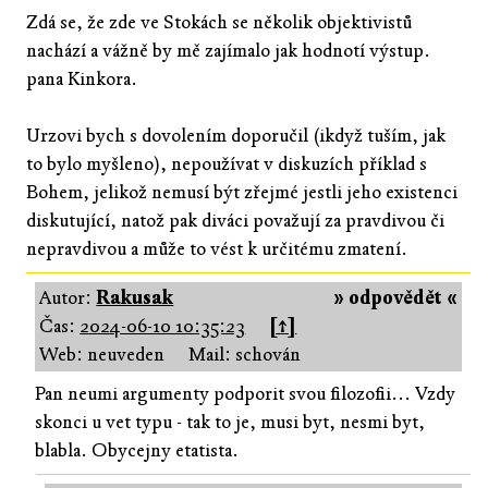
Zdá se, že zde ve Stokách se několik objektivistů
nachází a vážně by mě zajímalo jak hodnotí výstup.
pana Kinkora.
Urzovi bych s dovolením doporučil (ikdyž tuším, jak
to bylo myšleno), nepoužívat v diskuzích příklad s
Bohem, jelikož nemusí být zřejmé jestli jeho existenci
diskutující, natož pak diváci považují za pravdivou či
nepravdivou a může to vést k určitému zmatení.
Autor:
Rakusak
» odpovědět «
Čas:
2024-06-10 10:35:23
[↑]
Web: neuveden
Mail: schován
Pan neumi argumenty podporit svou filozofii... Vzdy
skonci u vet typu - tak to je, musi byt, nesmi byt,
blabla. Obycejny etatista.