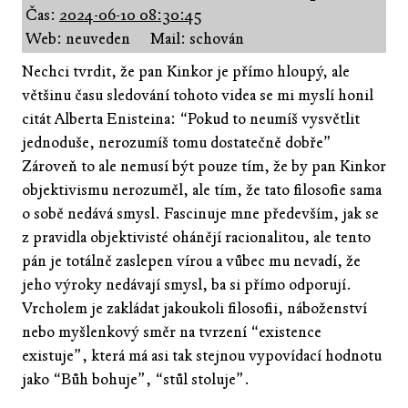
Čas:
2024-06-10 08:30:45
Web: neuveden
Mail: schován
Nechci tvrdit, že pan Kinkor je přímo hloupý, ale
většinu času sledování tohoto videa se mi myslí honil
citát Alberta Enisteina: “Pokud to neumíš vysvětlit
jednoduše, nerozumíš tomu dostatečně dobře”
Zároveň to ale nemusí být pouze tím, že by pan Kinkor
objektivismu nerozuměl, ale tím, že tato filosofie sama
o sobě nedává smysl. Fascinuje mne především, jak se
z pravidla objektivisté ohánějí racionalitou, ale tento
pán je totálně zaslepen vírou a vůbec mu nevadí, že
jeho výroky nedávají smysl, ba si přímo odporují.
Vrcholem je zakládat jakoukoli filosofii, náboženství
nebo myšlenkový směr na tvrzení “existence
existuje”, která má asi tak stejnou vypovídací hodnotu
jako “Bůh bohuje”, “stůl stoluje”.