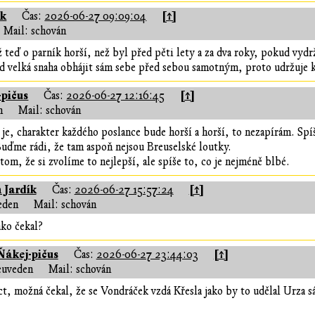
ík
[↑]
Čas:
2026-06-27 09:09:04
Mail: schován
ž teď o parník horší, než byl před pěti lety a za dva roky, pokud vydr
d velká snaha obhájit sám sebe před sebou samotným, proto udržuje k
-pičus
[↑]
Čas:
2026-06-27 12:16:45
n
Mail: schován
je, charakter každého poslance bude horší a horší, to nezapírám. Sp
uďme rádi, že tam aspoň nejsou Breuselské loutky.
 tom, že si zvolíme to nejlepší, ale spíše to, co je nejméně blbé.
 Jardík
[↑]
Čas:
2026-06-27 15:57:24
eden
Mail: schován
ako čekal?
Ňákej-pičus
[↑]
Čas:
2026-06-27 23:44:03
euveden
Mail: schován
ct, možná čekal, že se Vondráček vzdá Křesla jako by to udělal Urza