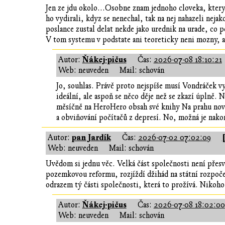
Jen ze jdu okolo...Osobne znam jednoho cloveka, ktery 
ho vydirali, kdyz se nenechal, tak na nej nahazeli nejak
poslance zustal delat nekde jako urednik na urade, co
V tom systemu v podstate ani teoreticky neni mozny, ab
Ňákej-pičus
Autor:
Čas:
2026-07-08 18:10:21
Web: neuveden
Mail: schován
Jo, souhlas. Právě proto nejspíše musí Vondráček 
ideální, ale aspoň se něco děje než se zkazí úplně. 
měsíčně na HeroHero obsah své knihy Na prahu nové 
a obviňování počítačů z depresí. No, možná je nako
pan Jardík
Autor:
Čas:
2026-07-02 07:02:09
Web: neuveden
Mail: schován
Uvědom si jednu věc. Velká část společnosti není přesv
pozemkovou reformu, rozjíždí džihád na státní rozpočet
odrazem tý části společnosti, která to prožívá. Nikoho
Ňákej-pičus
Autor:
Čas:
2026-07-08 18:02:00
Web: neuveden
Mail: schován