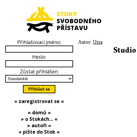
Přihlašovací jméno:
Autor:
Urza
Studio
Heslo:
Zůstat přihlášen:
» zaregistrovat se «
» domů «
» o Stokách… «
» autoři «
» pište do Stok «