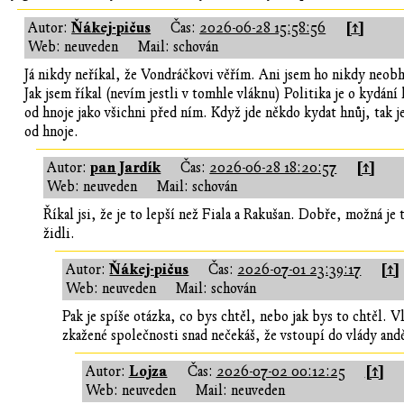
Ňákej-pičus
[↑]
Autor:
Čas:
2026-06-28 15:58:56
Web: neuveden
Mail: schován
Já nikdy neříkal, že Vondráčkovi věřím. Ani jsem ho nikdy neobh
Jak jsem říkal (nevím jestli v tomhle vláknu) Politika je o kydán
od hnoje jako všichni před ním. Když jde někdo kydat hnůj, tak j
od hnoje.
pan Jardík
[↑]
Autor:
Čas:
2026-06-28 18:20:57
Web: neuveden
Mail: schován
Říkal jsi, že je to lepší než Fiala a Rakušan. Dobře, možná je 
židli.
Ňákej-pičus
[↑]
Autor:
Čas:
2026-07-01 23:39:17
Web: neuveden
Mail: schován
Pak je spíše otázka, co bys chtěl, nebo jak bys to chtěl. 
zkažené společnosti snad nečekáš, že vstoupí do vlády andě
Lojza
[↑]
Autor:
Čas:
2026-07-02 00:12:25
Web: neuveden
Mail: neuveden