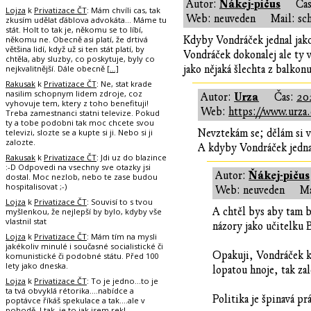
Ňákej-pičus
Autor:
Ča
Lojza
k
Privatizace ČT
: Mám chvíli cas, tak
Web: neuveden
Mail: sc
zkusím udělat ďáblova advokáta... Máme tu
stát. Holt to tak je, někomu se to líbí,
někomu ne. Obecně asi platí, že drtivá
Kdyby Vondráček jednal jako
většina lidí, když už si ten stát platí, by
Vondráček dokonalej ale ty v
chtěla, aby sluzby, co poskytuje, byly co
nejkvalitnější. Dále obecně
[…]
jako nějaká šlechta z balkon
Rakusak
k
Privatizace ČT
: Ne, stat krade
nasilim schopnym lidem zdroje, coz
Urza
Autor:
Čas:
20
vyhovuje tem, ktery z toho benefituji!
Web:
https://www.urza.
Treba zamestnanci statni televize. Pokud
ty a tobe podobni tak moc chcete svou
televizi, slozte se a kupte si ji. Nebo si ji
Nevztekám se; dělám si v
zalozte.
A kdyby Vondráček jednal
Rakusak
k
Privatizace ČT
: Jdi uz do blazince
:-D Odpovedi na vsechny sve otazky jsi
Ňákej-pičus
Autor:
dostal. Moc nezlob, nebo te zase budou
hospitalisovat ;-)
Web: neuveden
Ma
Lojza
k
Privatizace ČT
: Souvisí to s tvou
A chtěl bys aby tam b
myšlenkou, že nejlepší by bylo, kdyby vše
vlastnil stat
názory jako učitelku 
Lojza
k
Privatizace ČT
: Mám tím na mysli
jakékoliv minulé i současné socialistické či
Opakuji, Vondráček k
komunistické či podobné státu. Před 100
lety jako dneska.
lopatou hnoje, tak zal
Lojza
k
Privatizace ČT
: To je jedno...to je
ta tvá obvyklá rétorika....nabídce a
Politika je špinavá pr
poptávce říkáš spekulace a tak....ale v
pohodě. I tak, je to jak jsem rekl