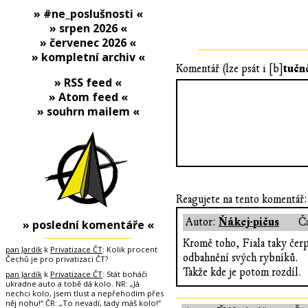
» #ne_poslušnosti «
» srpen 2026 «
» červenec 2026 «
» kompletní archiv «
tučn
Komentář (lze psát i [b]
» RSS feed «
» Atom feed «
» souhrn mailem «
Reagujete na tento komentář:
Ňákej-pičus
Autor:
Č
» poslední komentáře «
Kromě toho, Fiala taky čerp
pan Jardík
k
Privatizace ČT
: Kolik procent
odbahnění svých rybníků.
Čechů je pro privatizaci ČT?
Takže kde je potom rozdíl.
pan Jardík
k
Privatizace ČT
: Stát boháči
ukradne auto a tobě dá kolo. NR: „Já
nechci kolo, jsem tlust a nepřehodím přes
něj nohu!“ ČR: „To nevadí, tady máš kolo!“