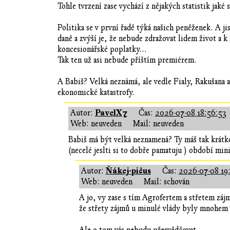
Tohle tvrzení zase vychází z nějakých statistik jaké 
Politika se v první řadě týká našich peněženek. A j
daně a zvýší je, že nebude zdražovat lidem život a k
koncesionářské poplatky...
Tak ten už asi nebude příštím premiérem.
A Babiš? Velká neznámá, ale vedle Fialy, Rakušana a
ekonomické katastrofy.
PavelX7
Autor:
Čas:
2026-07-08 18:56:53
Web: neuveden
Mail: neuveden
Babiš má být velká neznamená? Ty máš tak krátko
(necelé jeslti si to dobře pamatuju ) období mini
Ňákej-pičus
Autor:
Čas:
2026-07-08 19
Web: neuveden
Mail: schován
A jo, vy zase s tím Agrofertem a střetem záj
že střety zájmů u minulé vlády byly mnohem 