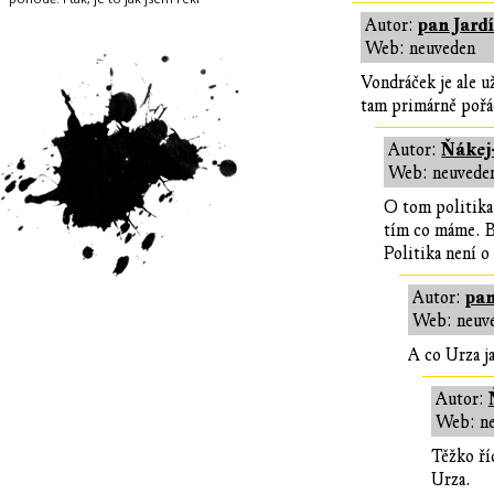
pan Jard
Autor:
Web: neuveden
Vondráček je ale u
tam primárně pořá
Ňákej
Autor:
Web: neuvede
O tom politika 
tím co máme. B
Politika není o
pan
Autor:
Web: neuv
A co Urza j
Autor:
Web: n
Těžko ří
Urza.