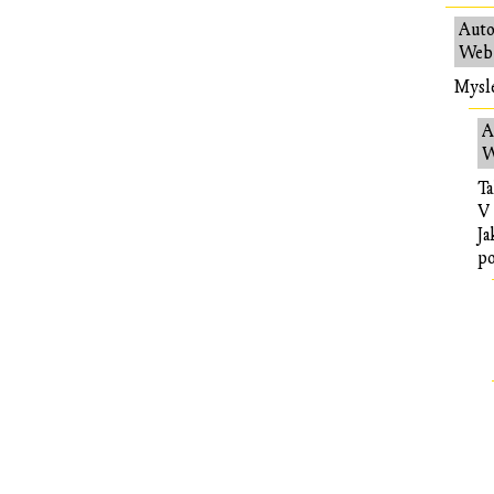
Auto
Web:
Mysle
A
W
Ta
V 
Ja
po