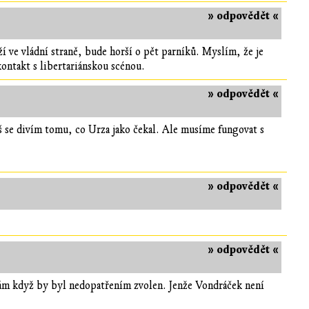
» odpovědět «
ží ve vládní straně, bude horší o pět parníků. Myslím, že je
ontakt s libertariánskou scénou.
» odpovědět «
íš se divím tomu, co Urza jako čekal. Ale musíme fungovat s
» odpovědět «
» odpovědět «
 sám když by byl nedopatřením zvolen. Jenže Vondráček není