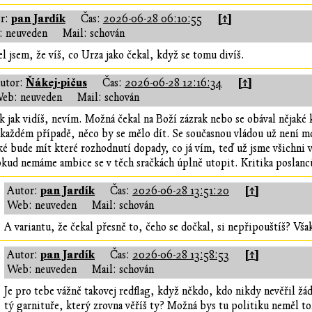
pan Jardík
[↑]
r:
Čas:
2026-06-28 06:10:55
 neuveden
Mail: schován
l jsem, že víš, co Urza jako čekal, když se tomu divíš.
Ňákej-pičus
[↑]
utor:
Čas:
2026-06-28 12:16:34
eb: neuveden
Mail: schován
k jak vidíš, nevím. Možná čekal na Boží zázrak nebo se obával nějaké
každém případě, něco by se mělo dít. Se současnou vládou už není moc
ké bude mít které rozhodnutí dopady, co já vím, teď už jsme všichni 
kud nemáme ambice se v těch sračkách úplně utopit. Kritika poslanců
pan Jardík
[↑]
Autor:
Čas:
2026-06-28 13:51:20
Web: neuveden
Mail: schován
A variantu, že čekal přesně to, čeho se dočkal, si nepřipouštíš? Vša
pan Jardík
[↑]
Autor:
Čas:
2026-06-28 13:58:53
Web: neuveden
Mail: schován
Je pro tebe vážně takovej redflag, když někdo, kdo nikdy nevěřil žád
tý garnituře, který zrovna věříš ty? Možná bys tu politiku neměl toli