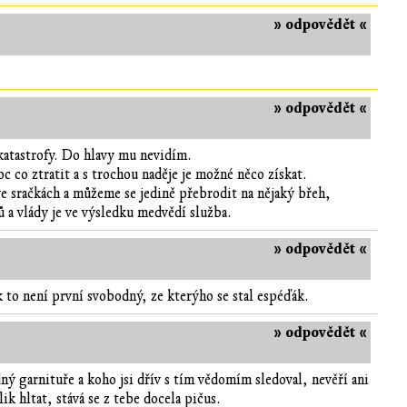
» odpovědět «
» odpovědět «
 katastrofy. Do hlavy mu nevidím.
 co ztratit a s trochou naděje je možné něco získat.
ve sračkách a můžeme se jedině přebrodit na nějaký břeh,
 a vlády je ve výsledku medvědí služba.
» odpovědět «
k to není první svobodný, ze kterýho se stal espéďák.
» odpovědět «
ný garnituře a koho jsi dřív s tím vědomím sledoval, nevěří ani
k hltat, stává se z tebe docela pičus.