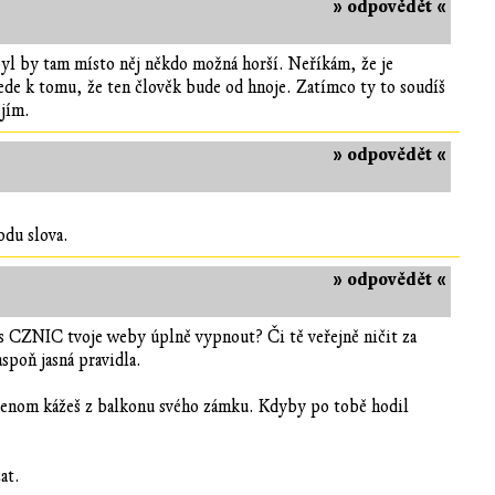
» odpovědět «
yl by tam místo něj někdo možná horší. Neříkám, že je
 vede k tomu, že ten člověk bude od hnoje. Zatímco ty to soudíš
ejím.
» odpovědět «
odu slova.
» odpovědět «
es CZNIC tvoje weby úplně vypnout? Či tě veřejně ničit za
spoň jasná pravidla.
 jenom kážeš z balkonu svého zámku. Kdyby po tobě hodil
at.