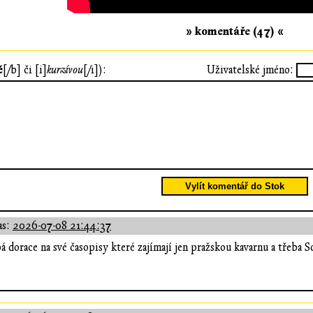
» komentáře (47) «
ě
[/b] či [i]
kurzívou
[/i]):
Uživatelské jméno:
Vylít komentář do Stok
as:
2026-07-08 21:44:37
á dorace na své časopisy které zajímají jen pražskou kavarnu a třeba 