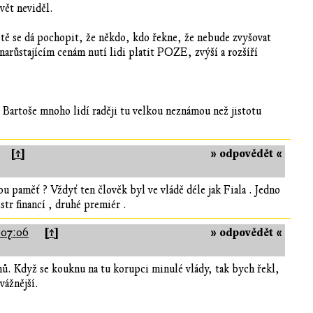
svět neviděl.
istě se dá pochopit, že někdo, kdo řekne, že nebude zvyšovat
 narůstajícím cenám nutí lidi platit POZE, zvýší a rozšíří
 Bartoše mnoho lidí raději tu velkou neznámou než jistotu
[↑]
» odpovědět «
u paměť ? Vždyť ten člověk byl ve vládě déle jak Fiala . Jedno
str financí , druhé premiér .
[↑]
» odpovědět «
:07:06
mů. Když se kouknu na tu korupci minulé vlády, tak bych řekl,
vážnější.