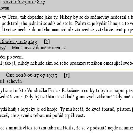
s:
2026-06-27 00:48:17
hován
 ty Urzo, tak dopadne jako ty. Nikdy by se do sněmovny nedostal a b
 podstatě jeho jednání soudíš od stolu. Politika je kydání hnoje a to
u která se nechce do ničeho namočit ale zároveň se vzteká že není po j
[↑]
26-06-27 02:44:43
cz/
Mail: urza v doméně urza.cz
ěci po svém.
 jako já, nikdy nebude sám od sebe prosazovat zákon omezující svob
[↑]
Čas:
2026-06-27 07:19:35
il: schován
yl snad místo Vondráčka Fiala s Rakušanem co by ti byli schopní př
Bednářovou? Tedy být stíhán na základě gumových zákonú? Tady máš a
ydá hnůj a logicky je od hnoje. Ty mu kecáš, že kydá špatně, přitom
ezeš, ale zjevně s tebou má pořád trpělivost.
áce a minulá vláda to tam tak zaneřádila, že se v podstatě nejde neumaz