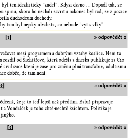
byl ten idealisticky "andel". Kdysi davno ... Dopadl tak, ze
ou spinu, skoro ho nechali zavrit a nakonec byl rad, ze z pozice
 posila duchodcum duchody.
y tam byl nejaky idealista, co nebude "vyt s vlky"
[↑]
» odpovědět «
vyvažovat mezi programem a dobrými vztahy koalice. Není to
Na rozdíl od Šichtářové, která odešla a dneska publikuje za €10
civilizace která je zase pro změnu plná transfobie, adultismu
nec dobře, že tam není.
[↑]
» odpovědět «
ědčená, že je to teď lepší než předtím. Babiš připravuje
 a Vondráček je toho chtě-nechtě ksichtem. Politika je
 jinýho.
[↑]
» odpovědět «