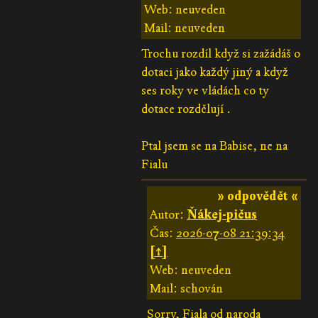
Web: neuveden
Mail: neuveden
Trochu rozdíl když si zažádáš o
dotaci jako každý jiný a když
ses roky ve vládách co ty
dotace rozdělují .
Ptal jsem se na Babise, ne na
Fialu
» odpovědět «
Autor:
Ňákej-pičus
Čas:
2026-07-08 21:39:34
[↑]
Web: neuveden
Mail: schován
Sorry, Fiala od naroda