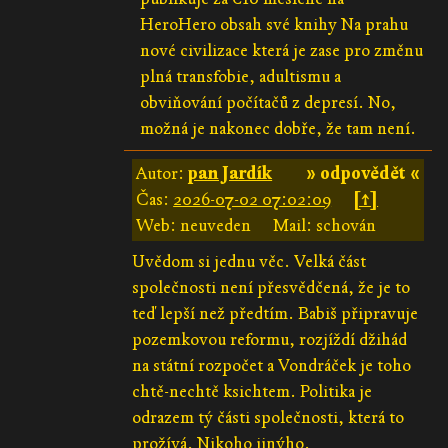
HeroHero obsah své knihy Na prahu
nové civilizace která je zase pro změnu
plná transfobie, adultismu a
obviňování počítačů z depresí. No,
možná je nakonec dobře, že tam není.
Autor:
pan Jardík
» odpovědět «
Čas:
2026-07-02 07:02:09
[↑]
Web: neuveden
Mail: schován
Uvědom si jednu věc. Velká část
společnosti není přesvědčená, že je to
teď lepší než předtím. Babiš připravuje
pozemkovou reformu, rozjíždí džihád
na státní rozpočet a Vondráček je toho
chtě-nechtě ksichtem. Politika je
odrazem tý části společnosti, která to
prožívá. Nikoho jinýho.