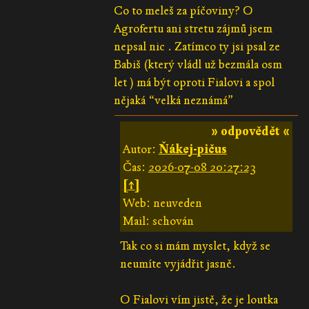
Co to meleš za píčoviny? O
Agrofertu ani stretu zájmů jsem
nepsal nic . Zatímco ty jsi psal ze
Babiš (který vládl už bezmála osm
let ) má být oproti Fialovi a spol
nějaká “velká neznámá”
» odpovědět «
Autor:
Ňákej-pičus
Čas:
2026-07-08 20:27:23
[↑]
Web: neuveden
Mail: schován
Tak co si mám myslet, když se
neumíte vyjádřit jasně.
O Fialovi vím jistě, že je loutka