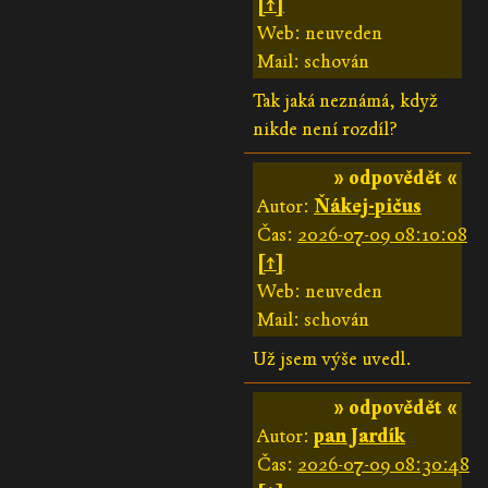
[↑]
Web: neuveden
Mail: schován
Tak jaká neznámá, když
nikde není rozdíl?
» odpovědět «
Autor:
Ňákej-pičus
Čas:
2026-07-09 08:10:08
[↑]
Web: neuveden
Mail: schován
Už jsem výše uvedl.
» odpovědět «
Autor:
pan Jardík
Čas:
2026-07-09 08:30:48