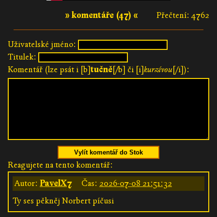
» komentáře (47) «
Přečtení: 4762
Uživatelské jméno:
Titulek:
Komentář (lze psát i [b]
tučně
[/b] či [i]
kurzívou
[/i]):
Vylít komentář do Stok
Reagujete na tento komentář:
Autor:
PavelX7
Čas:
2026-07-08 21:51:32
Ty ses pěkněj Norbert píčusi