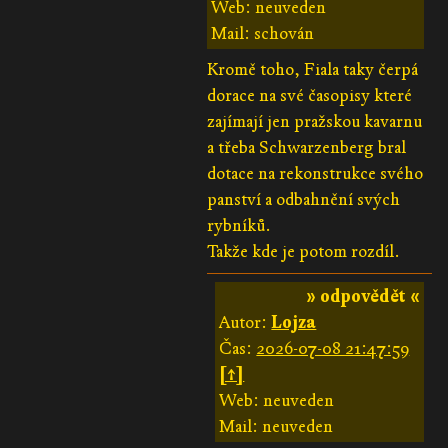
Web: neuveden
Mail: schován
Kromě toho, Fiala taky čerpá
dorace na své časopisy které
zajímají jen pražskou kavarnu
a třeba Schwarzenberg bral
dotace na rekonstrukce svého
panství a odbahnění svých
rybníků.
Takže kde je potom rozdíl.
» odpovědět «
Autor:
Lojza
Čas:
2026-07-08 21:47:59
[↑]
Web: neuveden
Mail: neuveden