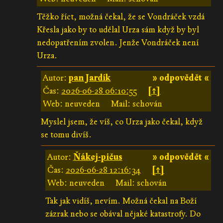
Těžko říct, možná čekal, že se Vondráček vzdá
Křesla jako by to udělal Urza sám když by byl
nedopatřením zvolen. Jenže Vondráček není
Urza.
Autor:
pan Jardík
» odpovědět «
Čas:
2026-06-28 06:10:55
[↑]
Web: neuveden
Mail: schován
Myslel jsem, že víš, co Urza jako čekal, když
se tomu divíš.
Autor:
Ňákej-pičus
» odpovědět «
Čas:
2026-06-28 12:16:34
[↑]
Web: neuveden
Mail: schován
Tak jak vidíš, nevím. Možná čekal na Boží
zázrak nebo se obával nějaké katastrofy. Do