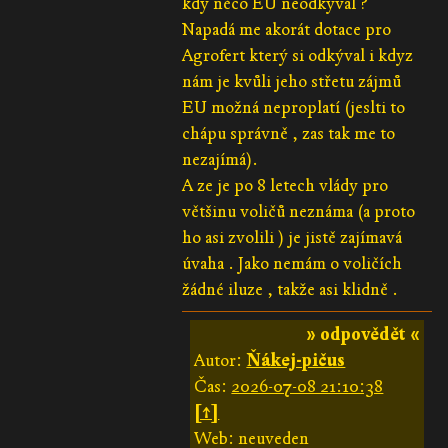
kdy něco EU neodkýval ?
Napadá me akorát dotace pro
Agrofert který si odkýval i kdyz
nám je kvůli jeho střetu zájmů
EU možná neproplatí (jeslti to
chápu správně , zas tak me to
nezajímá).
A ze je po 8 letech vlády pro
většinu voličů neznáma (a proto
ho asi zvolili ) je jistě zajímavá
úvaha . Jako nemám o voličích
žádné iluze , takže asi klidně .
» odpovědět «
Autor:
Ňákej-pičus
Čas:
2026-07-08 21:10:38
[↑]
Web: neuveden