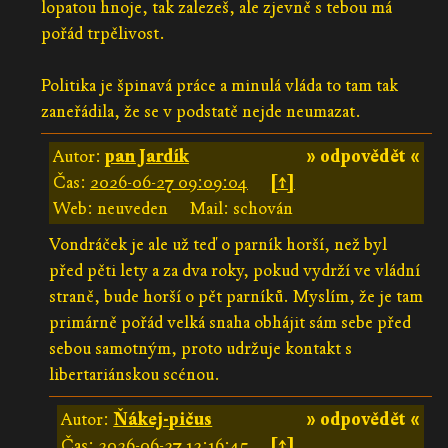
lopatou hnoje, tak zalezeš, ale zjevně s tebou má
pořád trpělivost.
Politika je špinavá práce a minulá vláda to tam tak
zaneřádila, že se v podstatě nejde neumazat.
Autor:
pan Jardík
» odpovědět «
Čas:
2026-06-27 09:09:04
[↑]
Web: neuveden
Mail: schován
Vondráček je ale už teď o parník horší, než byl
před pěti lety a za dva roky, pokud vydrží ve vládní
straně, bude horší o pět parníků. Myslím, že je tam
primárně pořád velká snaha obhájit sám sebe před
sebou samotným, proto udržuje kontakt s
libertariánskou scénou.
Autor:
Ňákej-pičus
» odpovědět «
Čas:
2026-06-27 12:16:45
[↑]