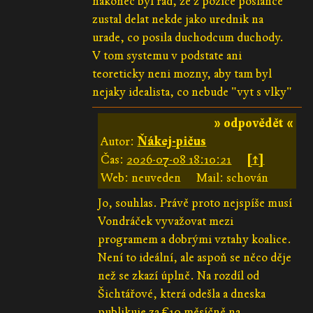
nakonec byl rad, ze z pozice poslance
zustal delat nekde jako urednik na
urade, co posila duchodcum duchody.
V tom systemu v podstate ani
teoreticky neni mozny, aby tam byl
nejaky idealista, co nebude "vyt s vlky"
» odpovědět «
Autor:
Ňákej-pičus
Čas:
2026-07-08 18:10:21
[↑]
Web: neuveden
Mail: schován
Jo, souhlas. Právě proto nejspíše musí
Vondráček vyvažovat mezi
programem a dobrými vztahy koalice.
Není to ideální, ale aspoň se něco děje
než se zkazí úplně. Na rozdíl od
Šichtářové, která odešla a dneska
publikuje za €10 měsíčně na