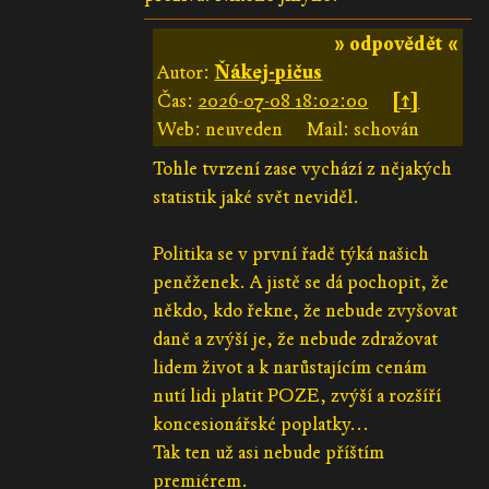
» odpovědět «
Autor:
Ňákej-pičus
Čas:
2026-07-08 18:02:00
[↑]
Web: neuveden
Mail: schován
Tohle tvrzení zase vychází z nějakých
statistik jaké svět neviděl.
Politika se v první řadě týká našich
peněženek. A jistě se dá pochopit, že
někdo, kdo řekne, že nebude zvyšovat
daně a zvýší je, že nebude zdražovat
lidem život a k narůstajícím cenám
nutí lidi platit POZE, zvýší a rozšíří
koncesionářské poplatky...
Tak ten už asi nebude příštím
premiérem.