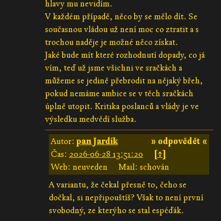
hlavy mu nevidím.
V každém případě, něco by se mělo dít. Se
současnou vládou už není moc co ztratit a s
trochou naděje je možné něco získat.
Jaké bude mít které rozhodnutí dopady, co já
vím, teď už jsme všichni ve sračkách a
můžeme se jedině přebrodit na nějaký břeh,
pokud nemáme ambice se v těch sračkách
úplně utopit. Kritika poslanců a vlády je ve
výsledku medvědí služba.
Autor:
pan Jardík
» odpovědět «
Čas:
2026-06-28 13:51:20
[↑]
Web: neuveden
Mail: schován
A variantu, že čekal přesně to, čeho se
dočkal, si nepřipouštíš? Však to není první
svobodný, ze kterýho se stal espéďák.