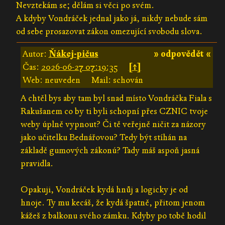
Nevztekám se; dělám si věci po svém.
A kdyby Vondráček jednal jako já, nikdy nebude sám
od sebe prosazovat zákon omezující svobodu slova.
Autor:
Ňákej-pičus
» odpovědět «
Čas:
2026-06-27 07:19:35
[↑]
Web: neuveden
Mail: schován
A chtěl bys aby tam byl snad místo Vondráčka Fiala s
Rakušanem co by ti byli schopní přes CZNIC tvoje
weby úplně vypnout? Či tě veřejně ničit za názory
jako učitelku Bednářovou? Tedy být stíhán na
základě gumových zákonú? Tady máš aspoň jasná
pravidla.
Opakuji, Vondráček kydá hnůj a logicky je od
hnoje. Ty mu kecáš, že kydá špatně, přitom jenom
kážeš z balkonu svého zámku. Kdyby po tobě hodil