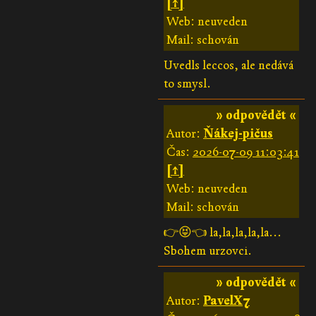
[↑]
Web: neuveden
Mail: schován
Uvedls leccos, ale nedává
to smysl.
» odpovědět «
Autor:
Ňákej-pičus
Čas:
2026-07-09 11:03:41
[↑]
Web: neuveden
Mail: schován
👉😝👈 la,la,la,la,la...
Sbohem urzovci.
» odpovědět «
Autor:
PavelX7