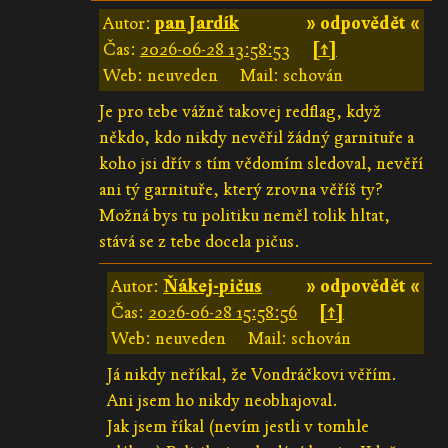
Autor:
pan Jardík
» odpovědět «
Čas:
2026-06-28 13:58:53
[↑]
Web: neuveden
Mail: schován
Je pro tebe vážně takovej redflag, když
někdo, kdo nikdy nevěřil žádný garnituře a
koho jsi dřív s tím vědomím sledoval, nevěří
ani tý garnituře, který zrovna věříš ty?
Možná bys tu politiku neměl tolik hltat,
stává se z tebe docela pičus.
Autor:
Ňákej-pičus
» odpovědět «
Čas:
2026-06-28 15:58:56
[↑]
Web: neuveden
Mail: schován
Já nikdy neříkal, že Vondráčkovi věřím.
Ani jsem ho nikdy neobhajoval.
Jak jsem říkal (nevím jestli v tomhle