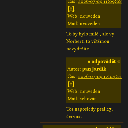
Čas:
2026-07-09 11:09:08
[↑]
Web: neuveden
Mail: neuveden
To by bylo milé , ale vy
Norberti to většinou
nevydržíte
» odpovědět «
Autor:
pan Jardík
Čas:
2026-07-09 12:04:21
[↑]
Web: neuveden
Mail: schován
Tos naposledy psal 27.
června.