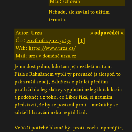
Mail: schován
Nebudu, ale zavání to užitím
termitu.
Autor:
Urza
» odpovědět «
Čas:
2026-06-27 12:30:35
[↑]
Web:
https://www.urza.cz/
Mail: urza v doméně urza.cz
Je mi dost jedno, kdo tam je; nezáleží na tom.
Fiala s Rakušanem vypli ty proruské (a alespoň to
pak zrušil soud), Babiš zas o pár let předtím
protlačil do legislativy vypínání nelegálních kasín
a podobně; a z toho, co Libor říká, si neumím
představit, že by se postavil proti – možná by se
zdržel hlasování nebo nepřihlásil.
Ve Vaší potřebě hlavně být proti trochu opomíjíte,