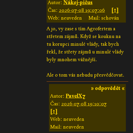
Autor:
Ňákej-pičus
Čas:
2026-07-08 19:07:06
[↑]
Web: neuveden
Mail: schován
A jo, vy zase s tím Agrofertem a
střetem zájmů. Když se kouknu na
tu korupci minulé vlády, tak bych
řekl, že střety zájmů u minulé vlády
byly mnohem vážnější.
Ale o tom vás nebudu přesvědčovat.
» odpovědět «
Autor:
PavelX7
Čas:
2026-07-08 19:10:07
[↑]
Web: neuveden
Mail: neuveden