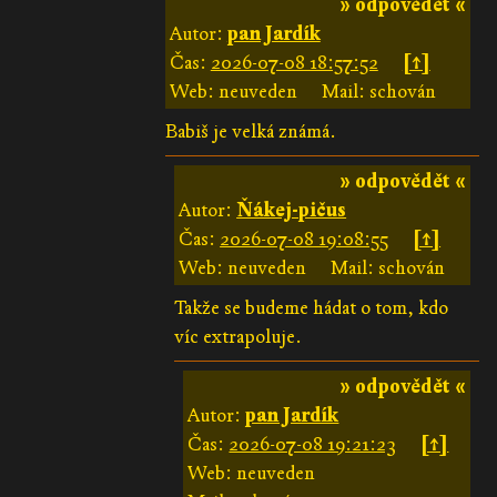
» odpovědět «
Autor:
pan Jardík
Čas:
2026-07-08 18:57:52
[↑]
Web: neuveden
Mail: schován
Babiš je velká známá.
» odpovědět «
Autor:
Ňákej-pičus
Čas:
2026-07-08 19:08:55
[↑]
Web: neuveden
Mail: schován
Takže se budeme hádat o tom, kdo
víc extrapoluje.
» odpovědět «
Autor:
pan Jardík
Čas:
2026-07-08 19:21:23
[↑]
Web: neuveden