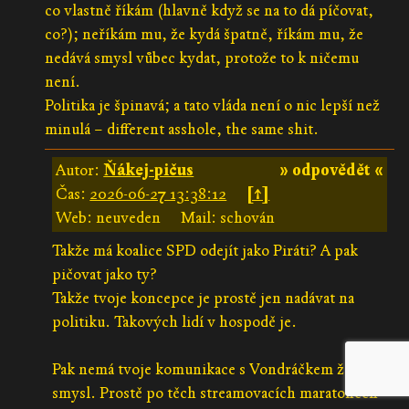
co vlastně říkám (hlavně když se na to dá píčovat,
co?); neříkám mu, že kydá špatně, říkám mu, že
nedává smysl vůbec kydat, protože to k ničemu
není.
Politika je špinavá; a tato vláda není o nic lepší než
minulá – different asshole, the same shit.
Autor:
Ňákej-pičus
» odpovědět «
Čas:
2026-06-27 13:38:12
[↑]
Web: neuveden
Mail: schován
Takže má koalice SPD odejít jako Piráti? A pak
pičovat jako ty?
Takže tvoje koncepce je prostě jen nadávat na
politiku. Takových lidí v hospodě je.
Pak nemá tvoje komunikace s Vondráčkem žádný
smysl. Prostě po těch streamovacích maratonech