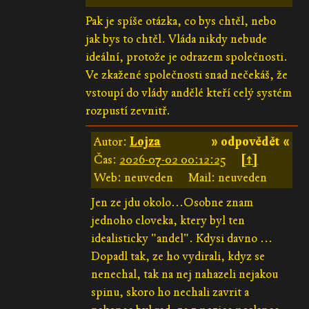
Pak je spíše otázka, co bys chtěl, nebo
jak bys to chtěl. Vláda nikdy nebude
ideální, protože je odrazem společnosti.
Ve zkažené společnosti snad nečekáš, že
vstoupí do vlády andělé kteří celý systém
rozpustí zevnitř.
Autor:
Lojza
» odpovědět «
Čas:
2026-07-02 00:12:25
[↑]
Web: neuveden
Mail: neuveden
Jen ze jdu okolo...Osobne znam
jednoho cloveka, ktery byl ten
idealisticky "andel". Kdysi davno ...
Dopadl tak, ze ho vydirali, kdyz se
nenechal, tak na nej nahazeli nejakou
spinu, skoro ho nechali zavrit a