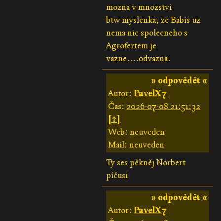
mozna v mnozstvi
btw myslenka, ze Babis uz
nema nic spolecneho s
Agrofertem je
vazne....odvazna.
» odpovědět «
Autor:
PavelX7
Čas:
2026-07-08 21:51:32
[↑]
Web: neuveden
Mail: neuveden
Ty ses pěkněj Norbert
píčusi
» odpovědět «
Autor:
PavelX7