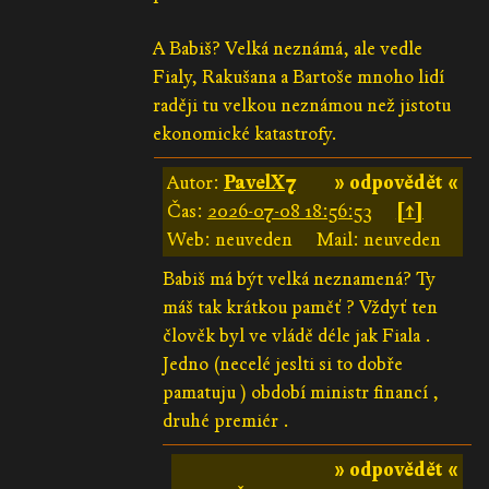
A Babiš? Velká neznámá, ale vedle
Fialy, Rakušana a Bartoše mnoho lidí
raději tu velkou neznámou než jistotu
ekonomické katastrofy.
Autor:
PavelX7
» odpovědět «
Čas:
2026-07-08 18:56:53
[↑]
Web: neuveden
Mail: neuveden
Babiš má být velká neznamená? Ty
máš tak krátkou paměť ? Vždyť ten
člověk byl ve vládě déle jak Fiala .
Jedno (necelé jeslti si to dobře
pamatuju ) období ministr financí ,
druhé premiér .
» odpovědět «