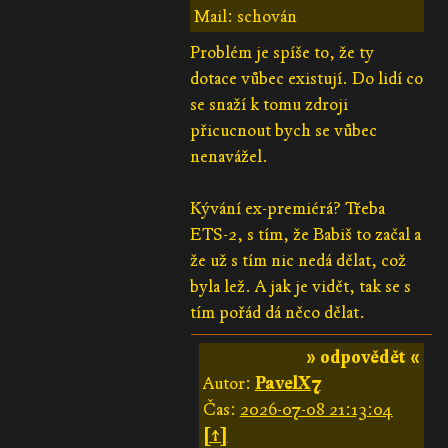
Mail: schován
Problém je spíše to, že ty
dotace vůbec existují. Do lidí co
se snaží k tomu zdroji
přicucnout bych se vůbec
nenavážel.
Kývání ex-premiérá? Třeba
ETS-2, s tím, že Babiš to začal a
že už s tím nic nedá dělat, což
byla lež. A jak je vidět, tak se s
tím pořád dá něco dělat.
» odpovědět «
Autor:
PavelX7
Čas:
2026-07-08 21:13:04
[↑]