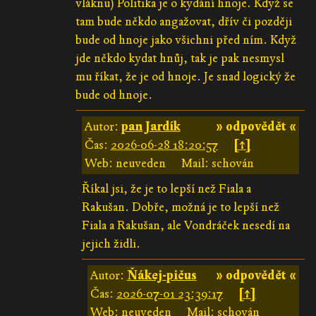
vláknu) Politika je o kydání hnoje. Když se
tam bude někdo angažovat, dřív či později
bude od hnoje jako všichni před ním. Když
jde někdo kydat hnůj, tak je pak nesmysl
mu říkat, že je od hnoje. Je snad logický že
bude od hnoje.
Autor:
pan Jardík
» odpovědět «
Čas:
2026-06-28 18:20:57
[↑]
Web: neuveden
Mail: schován
Říkal jsi, že je to lepší než Fiala a
Rakušan. Dobře, možná je to lepší než
Fiala a Rakušan, ale Vondráček nesedí na
jejich židli.
Autor:
Ňákej-pičus
» odpovědět «
Čas:
2026-07-01 23:39:17
[↑]
Web: neuveden
Mail: schován