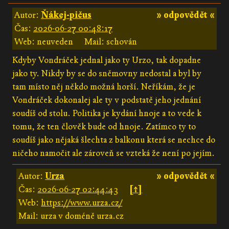
Autor:
Ňákej-pičus
» odpovědět «
Čas:
2026-06-27 00:48:17
Web: neuveden
Mail: schován
Kdyby Vondráček jednal jako ty Urzo, tak dopadne
jako ty. Nikdy by se do sněmovny nedostal a byl by
tam místo něj někdo možná horší. Neříkám, že je
Vondráček dokonalej ale ty v podstatě jeho jednání
soudíš od stolu. Politika je kydání hnoje a to vede k
tomu, že ten člověk bude od hnoje. Zatímco ty to
soudíš jako nějaká šlechta z balkonu která se nechce do
ničeho namočit ale zároveň se vzteká že není po jejím.
Autor:
Urza
» odpovědět «
Čas:
2026-06-27 02:44:43
[↑]
Web:
https://www.urza.cz/
Mail: urza v doméně urza.cz