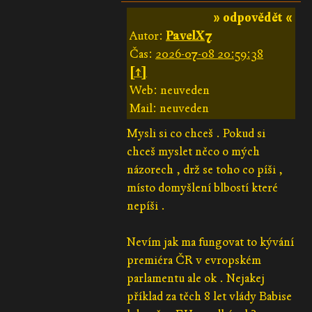
» odpovědět «
Autor:
PavelX7
Čas:
2026-07-08 20:59:38
[↑]
Web: neuveden
Mail: neuveden
Mysli si co chceš . Pokud si
chceš myslet něco o mých
názorech , drž se toho co píši ,
místo domyšlení blbostí které
nepíši .
Nevím jak ma fungovat to kývání
premiéra ČR v evropském
parlamentu ale ok . Nejakej
příklad za těch 8 let vlády Babise