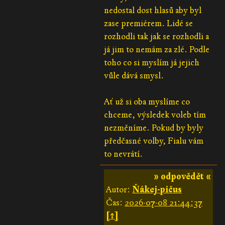
nedostal dost hlasů aby byl
zase premiérem. Lidé se
rozhodli tak jak se rozhodli a
já jim to nemám za zlé. Podle
toho co si myslím já jejich
vůle dává smysl.
Ať už si oba myslíme co
chceme, výsledek voleb tím
nezměníme. Pokud by byly
předčasné volby, Fialu vám
to nevrátí.
» odpovědět «
Autor:
Ňákej-pičus
Čas:
2026-07-08 21:44:37
[↑]