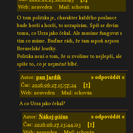
Web: neuveden
Mail: schován
O tom politika je, charakter každého poslance
bude horší a horší, to nezapírám. Spíš se divím
tomu, co Urza jako čekal. Ale musíme fungovat s
tím co máme. Buďme rádi, že tam aspoň nejsou
Breuselské loutky.
Politika není o tom, že si zvolíme to nejlepší, ale
spíše to, co je nejméně blbé.
Autor:
pan Jardík
» odpovědět «
Čas:
2026-06-27 15:57:24
[↑]
Web: neuveden
Mail: schován
A co Urza jako čekal?
Autor:
Ňákej-pičus
» odpovědět «
Čas:
2026-06-27 23:44:03
[↑]
Web: neuveden
Mail: schován