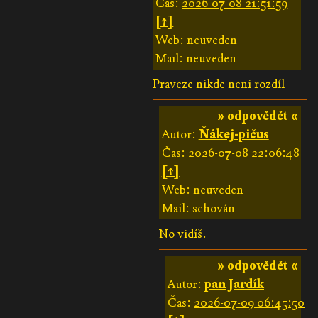
Čas:
2026-07-08 21:51:59
[↑]
Web: neuveden
Mail: neuveden
Praveze nikde neni rozdíl
» odpovědět «
Autor:
Ňákej-pičus
Čas:
2026-07-08 22:06:48
[↑]
Web: neuveden
Mail: schován
No vidíš.
» odpovědět «
Autor:
pan Jardík
Čas:
2026-07-09 06:45:50