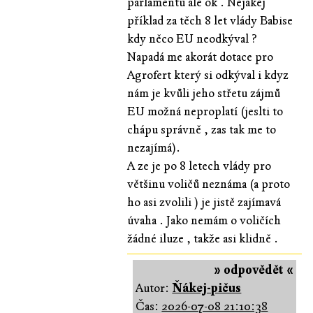
parlamentu ale ok . Nejakej
příklad za těch 8 let vlády Babise
kdy něco EU neodkýval ?
Napadá me akorát dotace pro
Agrofert který si odkýval i kdyz
nám je kvůli jeho střetu zájmů
EU možná neproplatí (jeslti to
chápu správně , zas tak me to
nezajímá).
A ze je po 8 letech vlády pro
většinu voličů neznáma (a proto
ho asi zvolili ) je jistě zajímavá
úvaha . Jako nemám o voličích
žádné iluze , takže asi klidně .
» odpovědět «
Autor:
Ňákej-pičus
Čas:
2026-07-08 21:10:38