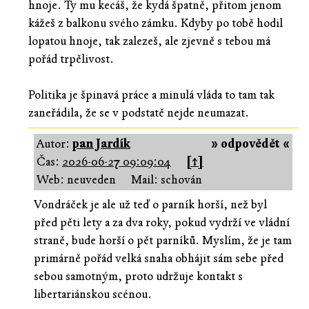
hnoje. Ty mu kecáš, že kydá špatně, přitom jenom
kážeš z balkonu svého zámku. Kdyby po tobě hodil
lopatou hnoje, tak zalezeš, ale zjevně s tebou má
pořád trpělivost.
Politika je špinavá práce a minulá vláda to tam tak
zaneřádila, že se v podstatě nejde neumazat.
Autor:
pan Jardík
» odpovědět «
Čas:
2026-06-27 09:09:04
[↑]
Web: neuveden
Mail: schován
Vondráček je ale už teď o parník horší, než byl
před pěti lety a za dva roky, pokud vydrží ve vládní
straně, bude horší o pět parníků. Myslím, že je tam
primárně pořád velká snaha obhájit sám sebe před
sebou samotným, proto udržuje kontakt s
libertariánskou scénou.