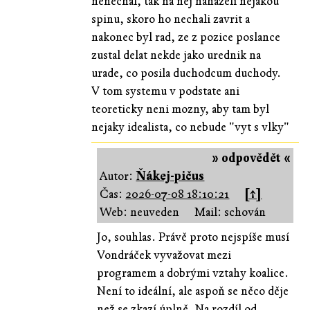
nenechal, tak na nej nahazeli nejakou
spinu, skoro ho nechali zavrit a
nakonec byl rad, ze z pozice poslance
zustal delat nekde jako urednik na
urade, co posila duchodcum duchody.
V tom systemu v podstate ani
teoreticky neni mozny, aby tam byl
nejaky idealista, co nebude "vyt s vlky"
» odpovědět «
Autor:
Ňákej-pičus
Čas:
2026-07-08 18:10:21
[↑]
Web: neuveden
Mail: schován
Jo, souhlas. Právě proto nejspíše musí
Vondráček vyvažovat mezi
programem a dobrými vztahy koalice.
Není to ideální, ale aspoň se něco děje
než se zkazí úplně. Na rozdíl od