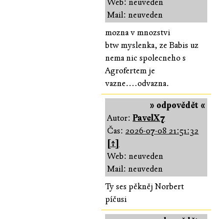
Web: neuveden
Mail: neuveden
mozna v mnozstvi
btw myslenka, ze Babis uz
nema nic spolecneho s
Agrofertem je
vazne....odvazna.
» odpovědět «
Autor:
PavelX7
Čas:
2026-07-08 21:51:32
[↑]
Web: neuveden
Mail: neuveden
Ty ses pěkněj Norbert
píčusi