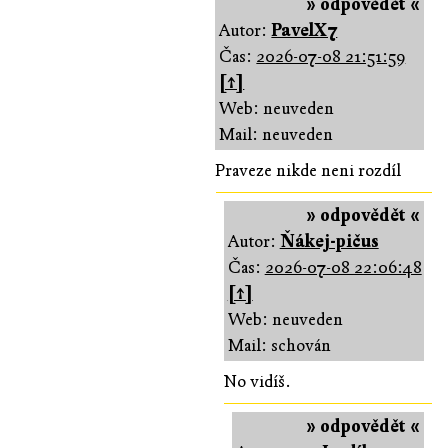
» odpovědět «
Autor:
PavelX7
Čas:
2026-07-08 21:51:59
[↑]
Web: neuveden
Mail: neuveden
Praveze nikde neni rozdíl
» odpovědět «
Autor:
Ňákej-pičus
Čas:
2026-07-08 22:06:48
[↑]
Web: neuveden
Mail: schován
No vidíš.
» odpovědět «