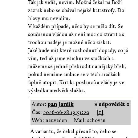
Tak jak vidíš, nevím. Možná čekal na Boží
zázrak nebo se obával nějaké katastrofy. Do
hlavy mu nevidím.
V každém případě, něco by se mělo dít. Se
současnou vládou už není moc co ztratit a s
trochou naděje je možné něco získat.
Jaké bude mít které rozhodnutí dopady, co já
vím, teď už jsme všichni ve sračkách a
můžeme se jedině přebrodit na nějaký břeh,
pokud nemáme ambice se v těch sračkách
úplně utopit. Kritika poslanců a vlády je ve
výsledku medvědí služba.
Autor:
pan Jardík
» odpovědět «
Čas:
2026-06-28 13:51:20
[↑]
Web: neuveden
Mail: schován
A variantu, že čekal přesně to, čeho se