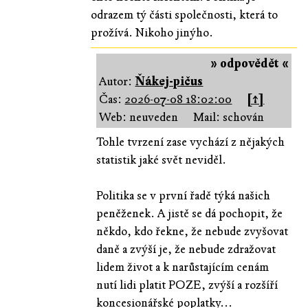
odrazem tý části společnosti, která to
prožívá. Nikoho jinýho.
» odpovědět «
Autor:
Ňákej-pičus
Čas:
2026-07-08 18:02:00
[↑]
Web: neuveden
Mail: schován
Tohle tvrzení zase vychází z nějakých
statistik jaké svět neviděl.
Politika se v první řadě týká našich
peněženek. A jistě se dá pochopit, že
někdo, kdo řekne, že nebude zvyšovat
daně a zvýší je, že nebude zdražovat
lidem život a k narůstajícím cenám
nutí lidi platit POZE, zvýší a rozšíří
koncesionářské poplatky...