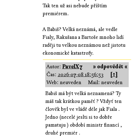
Tak ten už asi nebude příštím
premiérem.
A Babiš? Velká neznámá, ale vedle
Fialy, Rakušana a Bartoše mnoho lidí
raději tu velkou neznámou než jistotu
ekonomické katastrofy.
Autor:
PavelX7
» odpovědět «
Čas:
2026-07-08 18:56:53
[↑]
Web: neuveden
Mail: neuveden
Babiš má být velká neznamená? Ty
máš tak krátkou paměť ? Vždyť ten
člověk byl ve vládě déle jak Fiala .
Jedno (necelé jeslti si to dobře
pamatuju ) období ministr financí ,
druhé premiér .