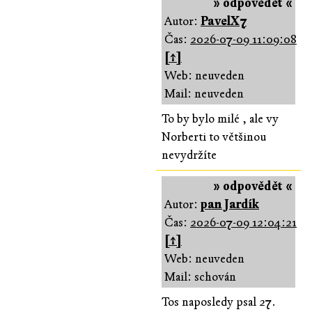
» odpovědět «
Autor:
PavelX7
Čas:
2026-07-09 11:09:08
[↑]
Web: neuveden
Mail: neuveden
To by bylo milé , ale vy
Norberti to většinou
nevydržíte
» odpovědět «
Autor:
pan Jardík
Čas:
2026-07-09 12:04:21
[↑]
Web: neuveden
Mail: schován
Tos naposledy psal 27.