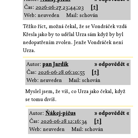
Čas:
2026-06-27 23:44:03
[↑]
Web: neuveden
Mail: schován
Těžko říct, možná čekal, že se Vondráček vzdá
Křesla jako by to udělal Urza sám když by byl
nedopatřením zvolen. Jenže Vondráček není
Urza.
Autor:
pan Jardík
» odpovědět «
Čas:
2026-06-28 06:10:55
[↑]
Web: neuveden
Mail: schován
Myslel jsem, že víš, co Urza jako čekal, když
se tomu divíš.
Autor:
Ňákej-pičus
» odpovědět «
Čas:
2026-06-28 12:16:34
[↑]
Web: neuveden
Mail: schován