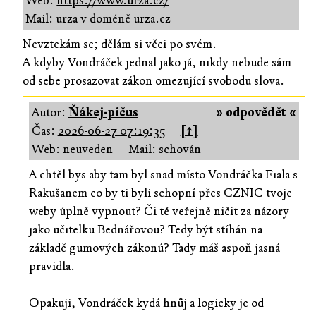
Web:
https://www.urza.cz/
Mail: urza v doméně urza.cz
Nevztekám se; dělám si věci po svém.
A kdyby Vondráček jednal jako já, nikdy nebude sám
od sebe prosazovat zákon omezující svobodu slova.
Autor:
Ňákej-pičus
» odpovědět «
Čas:
2026-06-27 07:19:35
[↑]
Web: neuveden
Mail: schován
A chtěl bys aby tam byl snad místo Vondráčka Fiala s
Rakušanem co by ti byli schopní přes CZNIC tvoje
weby úplně vypnout? Či tě veřejně ničit za názory
jako učitelku Bednářovou? Tedy být stíhán na
základě gumových zákonú? Tady máš aspoň jasná
pravidla.
Opakuji, Vondráček kydá hnůj a logicky je od