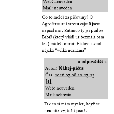
Web: neuveden
Mail: neuveden
Co to meleš za píčoviny? O
Agrofertu ani stretu zájmů jsem
nepsal nic . Zatímco ty jsi psal ze
Babiš (který vládl už bezmála osm
let ) má být oproti Fialovi a spol
nějaká “velká neznámá”
» odpovědět «
Autor:
Ňákej-pičus
Čas:
2026-07-08 20:27:23
[↑]
Web: neuveden
Mail: schován
Tak co si mám myslet, když se
neumíte vyjádřit jasně.