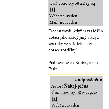
Čas:
2026-07-08 21:13:04
[↑]
Web: neuveden
Mail: neuveden
Trochu rozdíl když si zažádáš o
dotaci jako každý jiný a když
ses roky ve vládách co ty
dotace rozdělují .
Ptal jsem se na Babise, ne na
Fialu
» odpovědět «
Autor:
Ňákej-pičus
Čas:
2026-07-08 21:39:34
[↑]
Web: neuveden