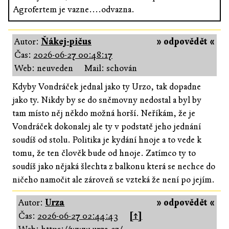
Agrofertem je vazne....odvazna.
Autor:
Ňákej-pičus
» odpovědět «
Čas:
2026-06-27 00:48:17
Web: neuveden
Mail: schován
Kdyby Vondráček jednal jako ty Urzo, tak dopadne
jako ty. Nikdy by se do sněmovny nedostal a byl by
tam místo něj někdo možná horší. Neříkám, že je
Vondráček dokonalej ale ty v podstatě jeho jednání
soudíš od stolu. Politika je kydání hnoje a to vede k
tomu, že ten člověk bude od hnoje. Zatímco ty to
soudíš jako nějaká šlechta z balkonu která se nechce do
ničeho namočit ale zároveň se vzteká že není po jejím.
Autor:
Urza
» odpovědět «
Čas:
2026-06-27 02:44:43
[↑]