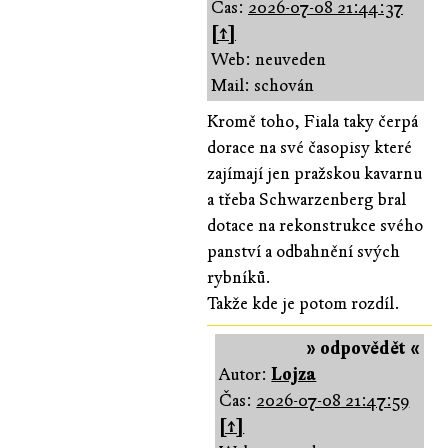
Čas:
2026-07-08 21:44:37
[↑]
Web: neuveden
Mail: schován
Kromě toho, Fiala taky čerpá
dorace na své časopisy které
zajímají jen pražskou kavarnu
a třeba Schwarzenberg bral
dotace na rekonstrukce svého
panství a odbahnění svých
rybníků.
Takže kde je potom rozdíl.
» odpovědět «
Autor:
Lojza
Čas:
2026-07-08 21:47:59
[↑]