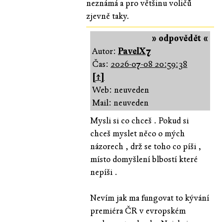
neznámá a pro většinu voličů
zjevně taky.
» odpovědět «
Autor:
PavelX7
Čas:
2026-07-08 20:59:38
[↑]
Web: neuveden
Mail: neuveden
Mysli si co chceš . Pokud si
chceš myslet něco o mých
názorech , drž se toho co píši ,
místo domyšlení blbostí které
nepíši .
Nevím jak ma fungovat to kývání
premiéra ČR v evropském