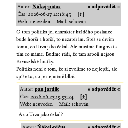
Autor:
Ňákej-pičus
» odpovědět «
Čas:
2026-06-27 12:16:45
[↑]
Web: neuveden
Mail: schován
O tom politika je, charakter každého poslance
bude horší a horší, to nezapírám. Spíš se divím
tomu, co Urza jako čekal. Ale musíme fungovat s
tím co máme. Buďme rádi, že tam aspoň nejsou
Breuselské loutky.
Politika není o tom, že si zvolíme to nejlepší, ale
spíše to, co je nejméně blbé.
Autor:
pan Jardík
» odpovědět «
Čas:
2026-06-27 15:57:24
[↑]
Web: neuveden
Mail: schován
A co Urza jako čekal?
Autor:
Ňákej-pičus
» odpovědět «