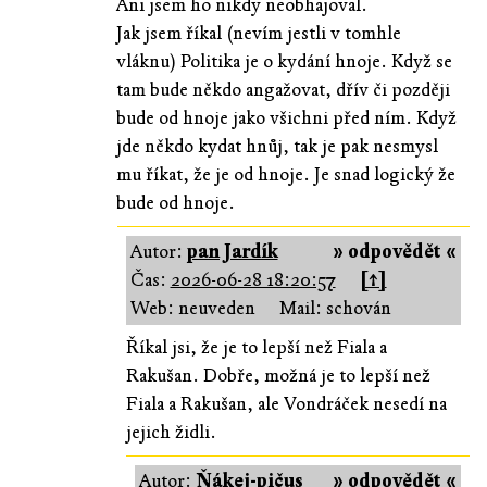
Ani jsem ho nikdy neobhajoval.
Jak jsem říkal (nevím jestli v tomhle
vláknu) Politika je o kydání hnoje. Když se
tam bude někdo angažovat, dřív či později
bude od hnoje jako všichni před ním. Když
jde někdo kydat hnůj, tak je pak nesmysl
mu říkat, že je od hnoje. Je snad logický že
bude od hnoje.
Autor:
pan Jardík
» odpovědět «
Čas:
2026-06-28 18:20:57
[↑]
Web: neuveden
Mail: schován
Říkal jsi, že je to lepší než Fiala a
Rakušan. Dobře, možná je to lepší než
Fiala a Rakušan, ale Vondráček nesedí na
jejich židli.
Autor:
Ňákej-pičus
» odpovědět «