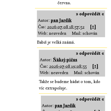
června.
» odpovědět «
Autor:
pan Jardík
Čas:
2026-07-08 18:57:52
[↑]
Web: neuveden
Mail: schován
Babiš je velká známá.
» odpovědět «
Autor:
Ňákej-pičus
Čas:
2026-07-08 19:08:55
[↑]
Web: neuveden
Mail: schován
Takže se budeme hádat o tom, kdo
víc extrapoluje.
» odpovědět «
Autor:
pan Jardík