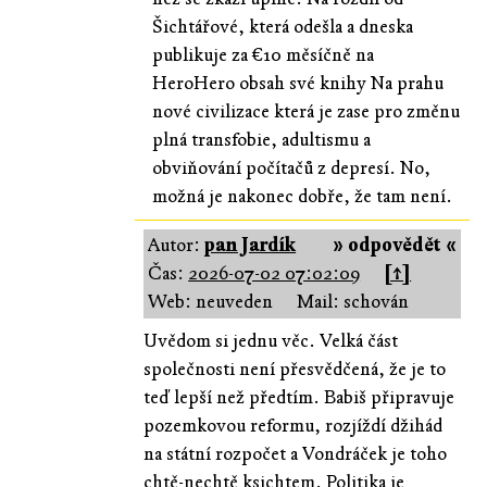
Šichtářové, která odešla a dneska
publikuje za €10 měsíčně na
HeroHero obsah své knihy Na prahu
nové civilizace která je zase pro změnu
plná transfobie, adultismu a
obviňování počítačů z depresí. No,
možná je nakonec dobře, že tam není.
Autor:
pan Jardík
» odpovědět «
Čas:
2026-07-02 07:02:09
[↑]
Web: neuveden
Mail: schován
Uvědom si jednu věc. Velká část
společnosti není přesvědčená, že je to
teď lepší než předtím. Babiš připravuje
pozemkovou reformu, rozjíždí džihád
na státní rozpočet a Vondráček je toho
chtě-nechtě ksichtem. Politika je