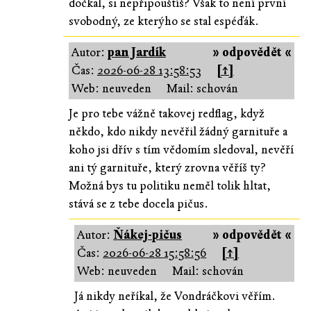
dočkal, si nepřipouštíš? Však to není první
svobodný, ze kterýho se stal espéďák.
Autor:
pan Jardík
» odpovědět «
Čas:
2026-06-28 13:58:53
[↑]
Web: neuveden
Mail: schován
Je pro tebe vážně takovej redflag, když
někdo, kdo nikdy nevěřil žádný garnituře a
koho jsi dřív s tím vědomím sledoval, nevěří
ani tý garnituře, který zrovna věříš ty?
Možná bys tu politiku neměl tolik hltat,
stává se z tebe docela pičus.
Autor:
Ňákej-pičus
» odpovědět «
Čas:
2026-06-28 15:58:56
[↑]
Web: neuveden
Mail: schován
Já nikdy neříkal, že Vondráčkovi věřím.