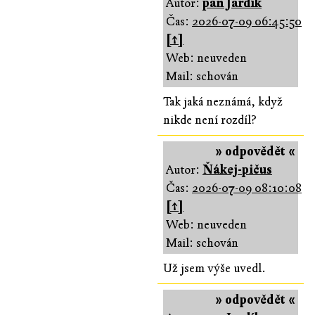
Autor:
pan Jardík
Čas:
2026-07-09 06:45:50
[↑]
Web: neuveden
Mail: schován
Tak jaká neznámá, když
nikde není rozdíl?
» odpovědět «
Autor:
Ňákej-pičus
Čas:
2026-07-09 08:10:08
[↑]
Web: neuveden
Mail: schován
Už jsem výše uvedl.
» odpovědět «