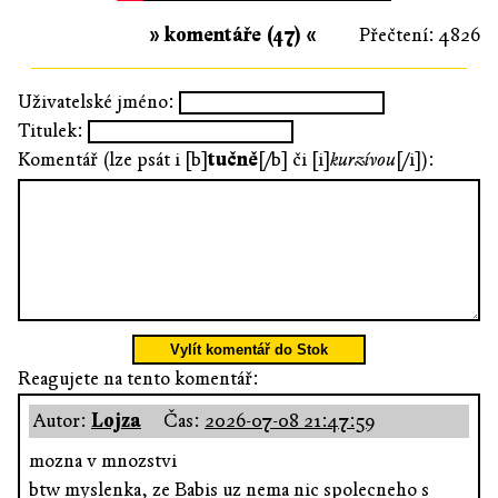
» komentáře (47) «
Přečtení: 4826
Uživatelské jméno:
Titulek:
Komentář (lze psát i [b]
tučně
[/b] či [i]
kurzívou
[/i]):
Vylít komentář do Stok
Reagujete na tento komentář:
Autor:
Lojza
Čas:
2026-07-08 21:47:59
mozna v mnozstvi
btw myslenka, ze Babis uz nema nic spolecneho s