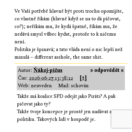
Ve Vaší potřebě hlavně být proti trochu opomíjíte,
co vlastně říkám (hlavně když se na to dá píčovat,
co?); neříkám mu, že kydá špatně, říkám mu, že
nedává smysl vůbec kydat, protože to k ničemu
není.
Politika je špinavá; a tato vláda není o nic lepší než
minulá – different asshole, the same shit.
Autor:
Ňákej-pičus
» odpovědět «
Čas:
2026-06-27 13:38:12
[↑]
Web: neuveden
Mail: schován
Takže má koalice SPD odejít jako Piráti? A pak
pičovat jako ty?
Takže tvoje koncepce je prostě jen nadávat na
politiku. Takových lidí v hospodě je.