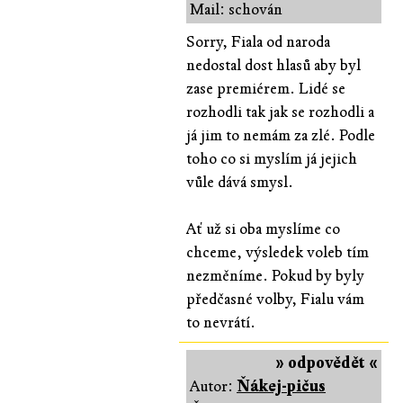
Mail: schován
Sorry, Fiala od naroda
nedostal dost hlasů aby byl
zase premiérem. Lidé se
rozhodli tak jak se rozhodli a
já jim to nemám za zlé. Podle
toho co si myslím já jejich
vůle dává smysl.
Ať už si oba myslíme co
chceme, výsledek voleb tím
nezměníme. Pokud by byly
předčasné volby, Fialu vám
to nevrátí.
» odpovědět «
Autor:
Ňákej-pičus