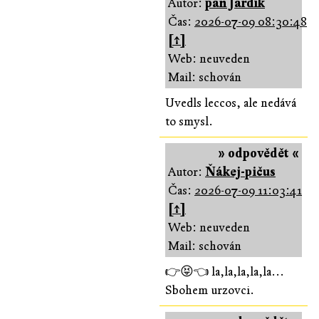
Autor:
pan Jardík
Čas:
2026-07-09 08:30:48
[↑]
Web: neuveden
Mail: schován
Uvedls leccos, ale nedává
to smysl.
» odpovědět «
Autor:
Ňákej-pičus
Čas:
2026-07-09 11:03:41
[↑]
Web: neuveden
Mail: schován
👉😝👈 la,la,la,la,la...
Sbohem urzovci.