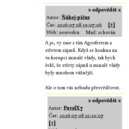
» odpovědět «
Autor:
Ňákej-pičus
Čas:
2026-07-08 19:07:06
[↑]
Web: neuveden
Mail: schován
A jo, vy zase s tím Agrofertem a
střetem zájmů. Když se kouknu na
tu korupci minulé vlády, tak bych
řekl, že střety zájmů u minulé vlády
byly mnohem vážnější.
Ale o tom vás nebudu přesvědčovat.
» odpovědět «
Autor:
PavelX7
Čas:
2026-07-08 19:10:07
[↑]