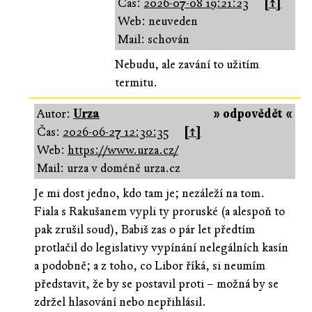
Čas:
2026-07-08 19:21:23
[↑]
Web: neuveden
Mail: schován
Nebudu, ale zavání to užitím
termitu.
Autor:
Urza
» odpovědět «
Čas:
2026-06-27 12:30:35
[↑]
Web:
https://www.urza.cz/
Mail: urza v doméně urza.cz
Je mi dost jedno, kdo tam je; nezáleží na tom.
Fiala s Rakušanem vypli ty proruské (a alespoň to
pak zrušil soud), Babiš zas o pár let předtím
protlačil do legislativy vypínání nelegálních kasín
a podobně; a z toho, co Libor říká, si neumím
představit, že by se postavil proti – možná by se
zdržel hlasování nebo nepřihlásil.