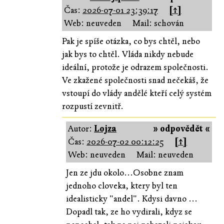
Čas:
2026-07-01 23:39:17
[↑]
Web: neuveden
Mail: schován
Pak je spíše otázka, co bys chtěl, nebo
jak bys to chtěl. Vláda nikdy nebude
ideální, protože je odrazem společnosti.
Ve zkažené společnosti snad nečekáš, že
vstoupí do vlády andělé kteří celý systém
rozpustí zevnitř.
Autor:
Lojza
» odpovědět «
Čas:
2026-07-02 00:12:25
[↑]
Web: neuveden
Mail: neuveden
Jen ze jdu okolo...Osobne znam
jednoho cloveka, ktery byl ten
idealisticky "andel". Kdysi davno ...
Dopadl tak, ze ho vydirali, kdyz se