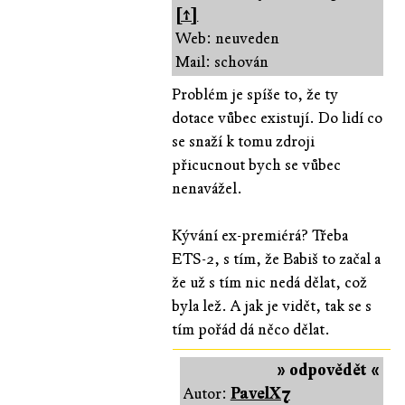
[↑]
Web: neuveden
Mail: schován
Problém je spíše to, že ty
dotace vůbec existují. Do lidí co
se snaží k tomu zdroji
přicucnout bych se vůbec
nenavážel.
Kývání ex-premiérá? Třeba
ETS-2, s tím, že Babiš to začal a
že už s tím nic nedá dělat, což
byla lež. A jak je vidět, tak se s
tím pořád dá něco dělat.
» odpovědět «
Autor:
PavelX7