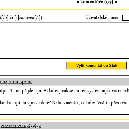
» komentáře (97) «
ě
[/b] či [i]
kurzívou
[/i]):
Uživatelské jméno:
Vylít komentář do Stok
1-04-20 10:42:09
hápu. To mi přijde fajn. Ačkoliv jinak se mi ten systém nijak extra ne
ikonku captchi vpravo dole? Nebo zmenšit, cokoliv. Visí to přes text
:
2021-04-20 07:39:57