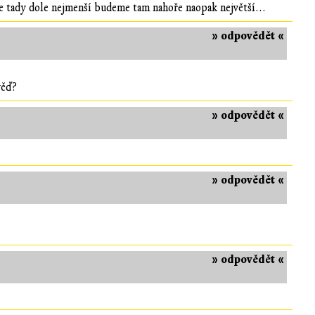
me tady dole nejmenší budeme tam nahoře naopak největší...
» odpovědět «
věď?
» odpovědět «
» odpovědět «
» odpovědět «