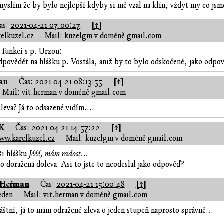
á myslím že by bylo nejlepší kdyby si mě vzal na klín, vždyt my co js
[↑]
as:
2021-04-21 07:00:27
elkuzel.cz
Mail: kuzelgm v doméně gmail.com
i funkci s p. Urzou:
dpovědět na hlášku p. Vostála, aniž by to bylo odskočené, jako odpo
an
[↑]
Čas:
2021-04-21 08:13:55
Mail: vit.herman v doméně gmail.com
leva? Já to odsazené vidím....
 K
[↑]
Čas:
2021-04-21 14:57:22
ww.karelkuzel.cz
Mail: kuzelgm v doméně gmail.com
ši hlášku
Jééé, mám radost...
ako doražená doleva. Asi to jste to neodeslal jako odpověď?
 Heřman
[↑]
Čas:
2021-04-21 15:00:48
eden
Mail: vit.herman v doméně gmail.com
láštní, já to mám odražené zleva o jeden stupeň naprosto správně...