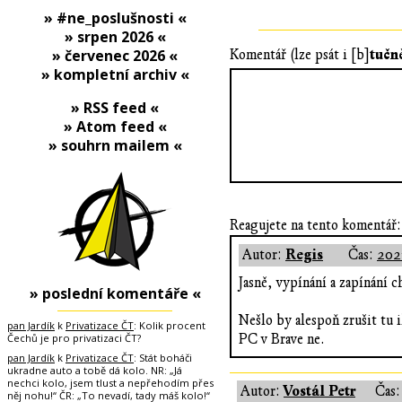
» #ne_poslušnosti «
» srpen 2026 «
tučn
» červenec 2026 «
Komentář (lze psát i [b]
» kompletní archiv «
» RSS feed «
» Atom feed «
» souhrn mailem «
Reagujete na tento komentář:
Regis
Autor:
Čas:
202
Jasně, vypínání a zapínání c
» poslední komentáře «
Nešlo by alespoň zrušit tu 
pan Jardík
k
Privatizace ČT
: Kolik procent
Čechů je pro privatizaci ČT?
PC v Brave ne.
pan Jardík
k
Privatizace ČT
: Stát boháči
ukradne auto a tobě dá kolo. NR: „Já
nechci kolo, jsem tlust a nepřehodím přes
Vostál Petr
Autor:
Čas
něj nohu!“ ČR: „To nevadí, tady máš kolo!“