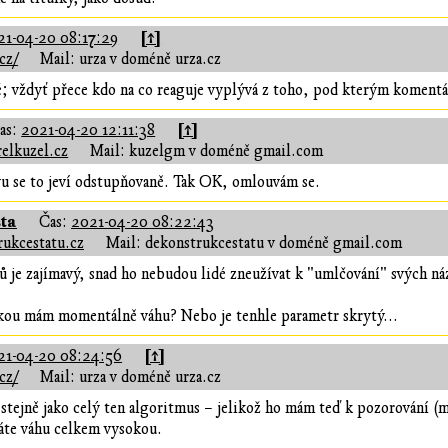
[↑]
21-04-20 08:17:29
cz/
Mail: urza v doméně urza.cz
; vždyť přece kdo na co reaguje vyplývá z toho, pod kterým komentá
[↑]
as:
2021-04-20 12:11:38
elkuzel.cz
Mail: kuzelgm v doméně gmail.com
u se to jeví odstupňovaně. Tak OK, omlouvám se.
sta
Čas:
2021-04-20 08:22:43
ukcestatu.cz
Mail: dekonstrukcestatu v doméně gmail.com
je zajímavý, snad ho nebudou lidé zneužívat k "umlčování" svých n
akou mám momentálně váhu? Nebo je tenhle parametr skrytý...
[↑]
21-04-20 08:24:56
cz/
Mail: urza v doméně urza.cz
 stejně jako celý ten algoritmus – jelikož ho mám teď k pozorování (m
te váhu celkem vysokou.