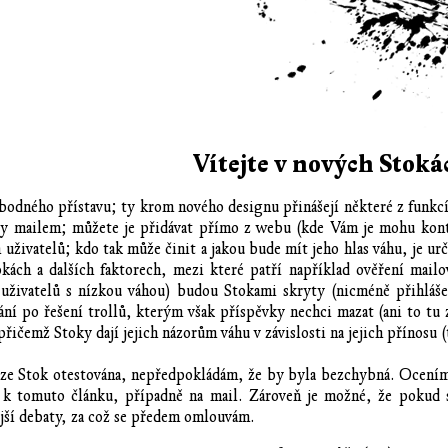
Vítejte v nových Stoká
odného přístavu; ty krom nového designu přinášejí některé z funkcí,
xty mailem; můžete je přidávat přímo z webu (kde Vám je mohu kont
uživatelů; kdo tak může činit a jakou bude mít jeho hlas váhu, je u
okách a dalších faktorech, mezi které patří například ověření mail
uživatelů s nízkou váhou) budou Stokami skryty (nicméně přihlášen
lání po řešení trollů, kterým však příspěvky nechci mazat (ani to t
 přičemž Stoky dají jejich názorům váhu v závislosti na jejich přínosu 
rze Stok otestována, nepředpokládám, že by byla bezchybná. Ocením
 k tomuto článku, případně na mail. Zároveň je možné, že pokud se
ejší debaty, za což se předem omlouvám.