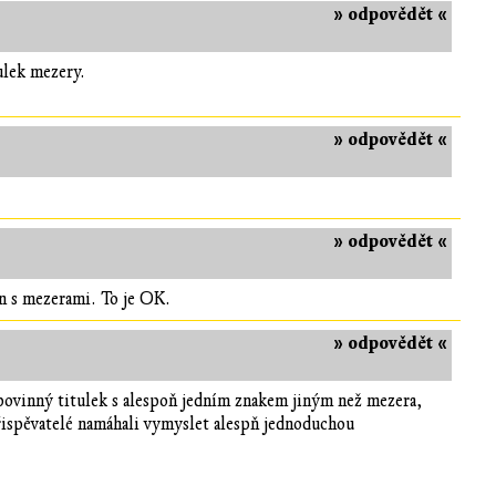
» odpovědět «
ulek mezery.
» odpovědět «
» odpovědět «
en s mezerami. To je OK.
» odpovědět «
povinný titulek s alespoň jedním znakem jiným než mezera,
přispěvatelé namáhali vymyslet alespň jednoduchou