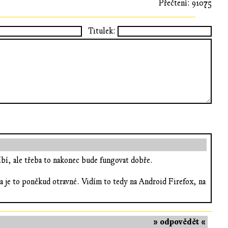
Přečtení: 91075
Titulek:
líbí, ale třeba to nakonec bude fungovat dobře.
 a je to poněkud otravné. Vidím to tedy na Android Firefox, na
» odpovědět «