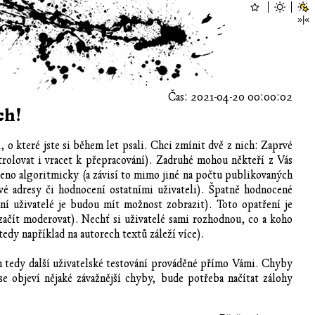
Čas: 2021-04-20 00:00:02
ch!
 o které jste si během let psali. Chci zmínit dvě z nich: Zaprvé
rolovat i vracet k přepracování). Zadruhé mohou někteří z Vás
rčeno algoritmicky (a závisí to mimo jiné na počtu publikovaných
ové adresy či hodnocení ostatními uživateli). Špatně hodnocené
í uživatelé je budou mít možnost zobrazit). Toto opatření je
u začít moderovat). Nechť si uživatelé sami rozhodnou, co a koho
(tedy například na autorech textů záleží více).
 tedy další uživatelské testování prováděné přímo Vámi. Chyby
 objeví nějaké závažnější chyby, bude potřeba načítat zálohy