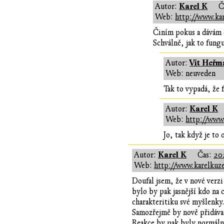
Karel K
Autor:
Č
Web:
http://www.kar
Činím pokus a dávám 
Schválně, jak to fungu
Vít Heřm
Autor:
Web: neuveden
Tak to vypadá, že f
Karel K
Autor:
Web:
http://www.
Jo, tak když je to
Karel K
Autor:
Čas:
20
Web:
http://www.karelkuze
Doufal jsem, že v nové verz
bylo by pak jasnější kdo na
charakteritiku své myšlenky
Samozřejmě by nově přidávan
Reakce by pak byly normálně