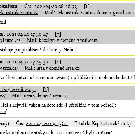
italista
[↑]
Čas:
2021-04-20 08:26:33
ekonstrukcestatu.cz
Mail: dekonstrukcestatu v doméně gmail.com
ení!
[↑]
as:
2021-04-20 17:36:27
elkuzel.cz
Mail: kuzelgm v doméně gmail.com
stihuje jen přihlášené diskutéry. Nebo?
[↑]
as:
2021-04-20 17:45:30
.urza.cz/
Mail: urza v doméně urza.cz
vají komentáře už rovnou schované; a přihlášení je mohou ohodnotit k
[↑]
21-04-20 08:26:51
cz/
Mail: urza v doméně urza.cz
 lidi s nejvyšší váhou najdete zde (i přibližně v tom pořadí):
ori/
vaný)
Čas:
2021-04-20 09:43:12
Titulek: Kapitalistické stoky
até kapitalistické stoky nebo tato funkce už byla zrušena?