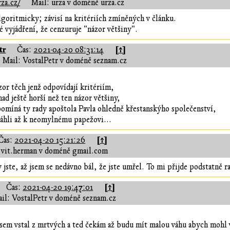
za.cz/
Mail: urza v doméně urza.cz
algoritmicky; závisí na kritériích zmíněných v článku.
é vyjádření, že cenzuruje "názor většiny".
tr
[↑]
Čas:
2021-04-20 08:31:14
Mail: VostalPetr v doméně seznam.cz
zor těch jenž odpovídají kritériím,
ad ještě horší než ten názor většiny,
omíná ty rady apoštola Pavla ohledně křestanskýho společenství,
táhli až k neomylnému papežovi...
[↑]
Čas:
2021-04-20 15:21:26
 vit.herman v doméně gmail.com
 jste, až jsem se nedávno bál, že jste umřel. To mi přijde podstatně r
[↑]
Čas:
2021-04-20 19:47:01
il: VostalPetr v doméně seznam.cz
 jsem vstal z mrtvých a ted čekám až budu mít malou váhu abych mohl v