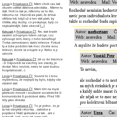
Web: neuveden
Mail: Vo
Lojza
k
Privatizace ČT
: Mám chvíli cas, tak
zkusím udělat ďáblova advokáta... Máme tu
Rozhodně nemíním hodnotit n
stát. Holt to tak je, někomu se to líbí,
někomu ne. Obecně asi platí, že drtivá
navíc jsem individualista kt
většina lidí, když už si ten stát platí, by
takže si rozhodně budu zapí
chtěla, aby sluzby, co poskytuje, byly co
nejkvalitnější. Dále obecně
[…]
norbertsnv
Rakusak
k
Privatizace ČT
: Ne, stat krade
Autor:
Č
nasilim schopnym lidem zdroje, coz
Web: neuveden
Mail:
vyhovuje tem, ktery z toho benefituji!
Treba zamestnanci statni televize. Pokud
A myslíte že budete poc
ty a tobe podobni tak moc chcete svou
televizi, slozte se a kupte si ji. Nebo si ji
zalozte.
Vostál Petr
Autor:
Rakusak
k
Privatizace ČT
: Jdi uz do blazince
Web: neuveden
Ma
:-D Odpovedi na vsechny sve otazky jsi
dostal. Moc nezlob, nebo te zase budou
To nevím,
hospitalisovat ;-)
Lojza
k
Privatizace ČT
: Souvisí to s tvou
myšlenkou, že nejlepší by bylo, kdyby vše
ale rozhodně o to nes
vlastnil stat
na mých stránkách je 
Lojza
k
Privatizace ČT
: Mám tím na mysli
a každý může mazat či
jakékoliv minulé i současné socialistické či
komunistické či podobné státu. Před 100
ale nějak se to moc n
lety jako dneska.
pro kolektivní blbnut
Lojza
k
Privatizace ČT
: To je jedno...to je
ta tvá obvyklá rétorika....nabídce a
Urza
Autor:
Čas
poptávce říkáš spekulace a tak....ale v
pohodě. I tak, je to jak jsem rekl