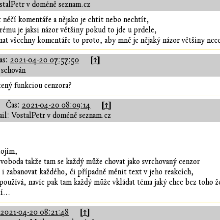
stalPetr v doméně seznam.cz
ěčí komentáře a nějako je chtít nebo nechtít,
erému je jaksi názor většiny pokud to jde u prdele,
nat všechny komentáře to proto, aby mně je nějaký názor většiny nece
[↑]
as:
2021-04-20 07:57:50
 schován
tený funkciou cenzora?
[↑]
Čas:
2021-04-20 08:09:14
il: VostalPetr v doméně seznam.cz
tojím,
svoboda takže tam se každý může chovat jako svrchovaný cenzor
 i zabanovat každého, či případně měnit text v jeho reakcích,
epoužívá, navíc pak tam každý může vkládat téma jaký chce bez toho že
í...
[↑]
:
2021-04-20 08:21:48