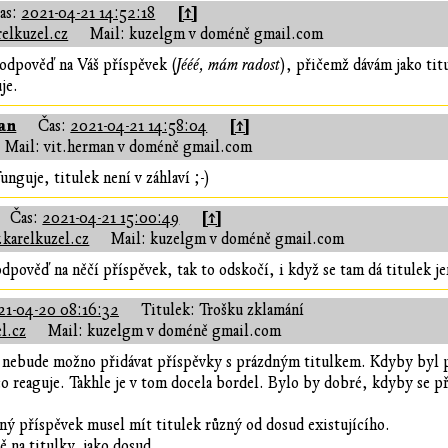
[↑]
as:
2021-04-21 14:52:18
elkuzel.cz
Mail: kuzelgm v doméně gmail.com
odpověď na Váš příspěvek (
Jééé, mám radost
), přičemž dávám jako tit
je.
an
[↑]
Čas:
2021-04-21 14:58:04
Mail: vit.herman v doméně gmail.com
unguje, titulek není v záhlaví ;-)
[↑]
Čas:
2021-04-21 15:00:49
karelkuzel.cz
Mail: kuzelgm v doméně gmail.com
 odpověď na něčí příspěvek, tak to odskočí, i když se tam dá titulek j
21-04-20 08:16:32
Titulek: Trošku zklamání
l.cz
Mail: kuzelgm v doméně gmail.com
i nebude možno přidávat příspěvky s prázdným titulkem. Kdyby byl 
 co reaguje. Takhle je v tom docela bordel. Bylo by dobré, kdyby se 
.
ý příspěvek musel mít titulek různý od dosud existujícího.
 na titulky, jako dosud.