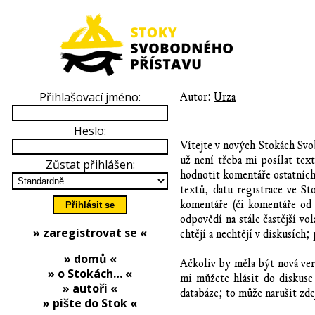
Přihlašovací jméno:
Autor:
Urza
Heslo:
Vítejte v nových Stokách Svob
už není třeba mi posílat te
Zůstat přihlášen:
hodnotit komentáře ostatních 
textů, datu registrace ve St
komentáře (či komentáře od 
odpovědí na stále častější vo
» zaregistrovat se «
chtějí a nechtějí v diskusích;
» domů «
Ačkoliv by měla být nová ve
» o Stokách… «
mi můžete hlásit do diskuse
» autoři «
databáze; to může narušit zd
» pište do Stok «