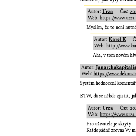
Urza
Autor:
Čas:
20
Web:
https://www.urza.
Myslím, že to není nutné
Karel K
Autor:
Č
Web:
http://www.kar
Aha, v tom novém háv
Janarchokapitali
Autor:
Web:
https://www.dekonstr
Systém hodnocení komentářů 
BTW, dá se někde zjistit, j
Urza
Autor:
Čas:
20
Web:
https://www.urza.
Pro uživatele je skrytý –
Každopádně zrovna Vy má