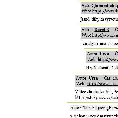
Janarchokap
Autor:
Web:
https://www.d
Jasně, díky za vysvětl
Karel K
Autor:
Č
Web:
http://www.kar
Ten algoritmus ale po
Urza
Autor:
Č
Web:
https://www
Nepřihlášení přidá
Urza
Autor:
Čas:
20
Web:
https://www.urza.
Velice zhruba lze říci, že
https://stoky.urza.cz/aut
Autor: Tom-Isd (neregistro
A mohou si nějak nastavit zl