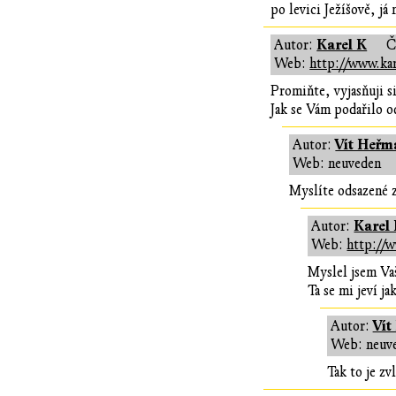
po levici Ježíšově, j
Karel K
Autor:
Č
Web:
http://www.kar
Promiňte, vyjasňuji s
Jak se Vám podařilo o
Vít Heřm
Autor:
Web: neuveden
Myslíte odsazené z
Karel
Autor:
Web:
http://w
Myslel jsem Va
Ta se mi jeví j
Vít
Autor:
Web: neuv
Tak to je zv