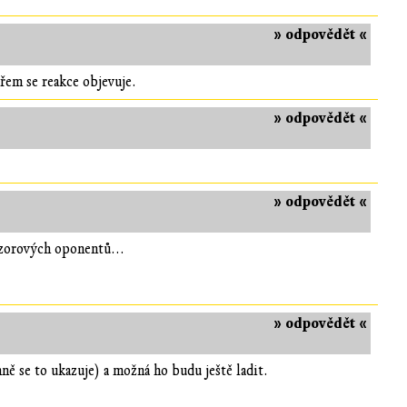
» odpovědět «
řem se reakce objevuje.
» odpovědět «
» odpovědět «
ázorových oponentů...
» odpovědět «
ně se to ukazuje) a možná ho budu ještě ladit.