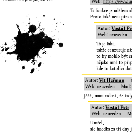
Web:
https://www.ur
Ta funkce je udělena 
Proto také není přesn
Vostál Pe
Autor:
Web: neuveden
To je fakt,
takže cenzuruje ná
to by mohlo být sn
nějako mně to přip
kde to katolíci do
Vít Heřman
Autor:
Web: neuveden
Mail:
Jééé, mám radost, že tady
Vostál Petr
Autor:
Web: neuveden
Ma
Umřel,
ale hnedka za tři dny