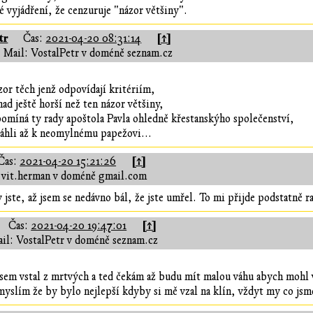
é vyjádření, že cenzuruje "názor většiny".
tr
[↑]
Čas:
2021-04-20 08:31:14
Mail: VostalPetr v doméně seznam.cz
zor těch jenž odpovídají kritériím,
ad ještě horší než ten názor většiny,
omíná ty rady apoštola Pavla ohledně křestanskýho společenství,
táhli až k neomylnému papežovi...
[↑]
Čas:
2021-04-20 15:21:26
 vit.herman v doméně gmail.com
 jste, až jsem se nedávno bál, že jste umřel. To mi přijde podstatně r
[↑]
Čas:
2021-04-20 19:47:01
il: VostalPetr v doméně seznam.cz
 jsem vstal z mrtvých a ted čekám až budu mít malou váhu abych mohl v
á myslím že by bylo nejlepší kdyby si mě vzal na klín, vždyt my co js