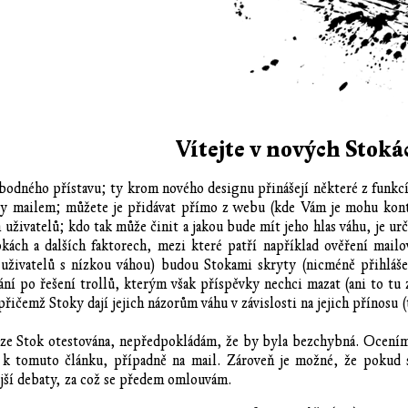
Vítejte v nových Stoká
odného přístavu; ty krom nového designu přinášejí některé z funkcí,
xty mailem; můžete je přidávat přímo z webu (kde Vám je mohu kont
uživatelů; kdo tak může činit a jakou bude mít jeho hlas váhu, je u
okách a dalších faktorech, mezi které patří například ověření mail
uživatelů s nízkou váhou) budou Stokami skryty (nicméně přihlášen
lání po řešení trollů, kterým však příspěvky nechci mazat (ani to t
 přičemž Stoky dají jejich názorům váhu v závislosti na jejich přínosu 
rze Stok otestována, nepředpokládám, že by byla bezchybná. Ocením
 k tomuto článku, případně na mail. Zároveň je možné, že pokud se
ejší debaty, za což se předem omlouvám.