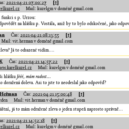
[↑]
as:
2021-04-21 07:00:27
elkuzel.cz
Mail: kuzelgm v doméně gmail.com
i funkci s p. Urzou:
dpovědět na hlášku p. Vostála, aniž by to bylo odskočené, jako odpo
an
[↑]
Čas:
2021-04-21 08:13:55
Mail: vit.herman v doméně gmail.com
leva? Já to odsazené vidím....
 K
[↑]
Čas:
2021-04-21 14:57:22
ww.karelkuzel.cz
Mail: kuzelgm v doméně gmail.com
ši hlášku
Jééé, mám radost...
ako doražená doleva. Asi to jste to neodeslal jako odpověď?
 Heřman
[↑]
Čas:
2021-04-21 15:00:48
eden
Mail: vit.herman v doméně gmail.com
láštní, já to mám odražené zleva o jeden stupeň naprosto správně...
[↑]
as:
2021-04-21 14:52:18
elkuzel.cz
Mail: kuzelgm v doméně gmail.com