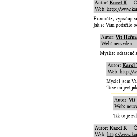
Karel K
Autor:
Č
Web:
http://www.kar
Promiňte, vyjasňuji s
Jak se Vám podařilo o
Vít Heřm
Autor:
Web: neuveden
Myslíte odsazené z
Karel
Autor:
Web:
http://w
Myslel jsem Va
Ta se mi jeví j
Vít
Autor:
Web: neuv
Tak to je zv
Karel K
Autor:
Č
Web:
http://www.kar