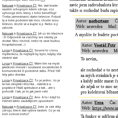
navíc jsem individualista kt
Rakusak
k
Privatizace ČT
: Ne, stat krade
nasilim schopnym lidem zdroje, coz
takže si rozhodně budu zapí
vyhovuje tem, ktery z toho benefituji!
Treba zamestnanci statni televize. Pokud
ty a tobe podobni tak moc chcete svou
norbertsnv
Autor:
Č
televizi, slozte se a kupte si ji. Nebo si ji
Web: neuveden
Mail:
zalozte.
Rakusak
k
Privatizace ČT
: Jdi uz do blazince
A myslíte že budete poc
:-D Odpovedi na vsechny sve otazky jsi
dostal. Moc nezlob, nebo te zase budou
hospitalisovat ;-)
Vostál Petr
Autor:
Lojza
k
Privatizace ČT
: Souvisí to s tvou
Web: neuveden
Ma
myšlenkou, že nejlepší by bylo, kdyby vše
vlastnil stat
To nevím,
Lojza
k
Privatizace ČT
: Mám tím na mysli
jakékoliv minulé i současné socialistické či
ale rozhodně o to nes
komunistické či podobné státu. Před 100
lety jako dneska.
na mých stránkách je 
Lojza
k
Privatizace ČT
: To je jedno...to je
a každý může mazat či
ta tvá obvyklá rétorika....nabídce a
ale nějak se to moc n
poptávce říkáš spekulace a tak....ale v
pohodě. I tak, je to jak jsem rekl
pro kolektivní blbnut
Lojza
k
Privatizace ČT
: Ano. A to i když to
řekneš takto zavádějícím zpusobem
Urza
Autor:
Čas
Rakusak
k
Privatizace ČT
: Jiste. Je zde diky
Web:
https://www.ur
zdroju, ktere stat vybira nasilim. Co je na
tom volnotrzniho?
Ta funkce je udělena 