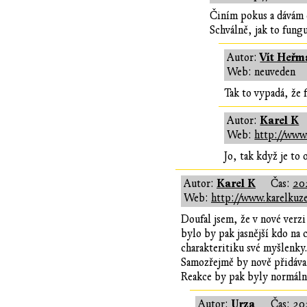
Činím pokus a dávám 
Schválně, jak to fungu
Vít Heřm
Autor:
Web: neuveden
Tak to vypadá, že f
Karel K
Autor:
Web:
http://www.
Jo, tak když je to
Karel K
Autor:
Čas:
20
Web:
http://www.karelkuze
Doufal jsem, že v nové verz
bylo by pak jasnější kdo na
charakteritiku své myšlenky
Samozřejmě by nově přidávan
Reakce by pak byly normálně
Urza
Autor:
Čas:
20