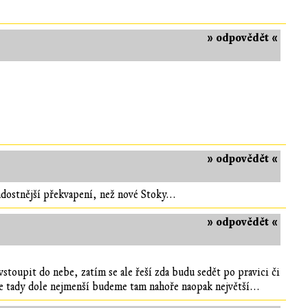
» odpovědět «
» odpovědět «
adostnější překvapení, než nové Stoky...
» odpovědět «
stoupit do nebe, zatím se ale řeší zda budu sedět po pravici či
me tady dole nejmenší budeme tam nahoře naopak největší...