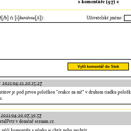
» komentáře (97) «
ě
[/b] či [i]
kurzívou
[/i]):
Uživatelské jméno:
Vylít komentář do Stok
:
2021-04-21 20:15:27
tárov je pod prvou položkou "reakce na mě" v druhom riadku položka 
u.
:
2021-04-20 07:39:57
stalPetr v doméně seznam.cz
ěčí komentáře a nějako je chtít nebo nechtít,