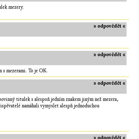
ulek mezery.
» odpovědět «
» odpovědět «
en s mezerami. To je OK.
» odpovědět «
povinný titulek s alespoň jedním znakem jiným než mezera,
přispěvatelé namáhali vymyslet alespň jednoduchou
» odpovědět «