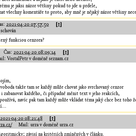
erému je jaksi názor většiny pokud to jde u prdele,
nat všechny komentáře to proto, aby mně je nějaký názor většiny nece
[↑]
as:
2021-04-20 07:57:50
 schován
tený funkciou cenzora?
[↑]
Čas:
2021-04-20 08:09:14
il: VostalPetr v doméně seznam.cz
tojím,
svoboda takže tam se každý může chovat jako svrchovaný cenzor
 i zabanovat každého, či případně měnit text v jeho reakcích,
epoužívá, navíc pak tam každý může vkládat téma jaký chce bez toho že
í...
[↑]
:
2021-04-20 08:21:48
za.cz/
Mail: urza v doméně urza.cz
algoritmicky; závisí na kritériích zmíněných v článku.