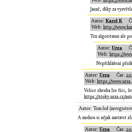
Web:
https://www.d
Jasně, díky za vysvětl
Karel K
Autor:
Č
Web:
http://www.kar
Ten algoritmus ale po
Urza
Autor:
Č
Web:
https://www
Nepřihlášení přidá
Urza
Autor:
Čas:
20
Web:
https://www.urza.
Velice zhruba lze říci, že
https://stoky.urza.cz/aut
Autor: Tom-Isd (neregistro
A mohou si nějak nastavit zl
Urza
Autor:
Čas:
20