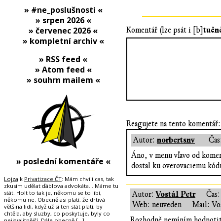
» #ne_poslušnosti «
» srpen 2026 «
tučn
» červenec 2026 «
Komentář (lze psát i [b]
» kompletní archiv «
» RSS feed «
» Atom feed «
» souhrn mailem «
Reagujete na tento komentář:
norbertsnv
Autor:
Čas
Áno, v menu vľavo od komen
» poslední komentáře «
dostal ku overovaciemu kód
Lojza
k
Privatizace ČT
: Mám chvíli cas, tak
zkusím udělat ďáblova advokáta... Máme tu
stát. Holt to tak je, někomu se to líbí,
Vostál Petr
Autor:
Čas
někomu ne. Obecně asi platí, že drtivá
Web: neuveden
Mail: Vo
většina lidí, když už si ten stát platí, by
chtěla, aby sluzby, co poskytuje, byly co
Rozhodně nemíním hodnotit n
nejkvalitnější. Dále obecně
[…]