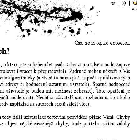
Čas: 2021-04-20 00:00:02
ch!
 o které jste si během let psali. Chci zmínit dvě z nich: Zaprvé
rolovat i vracet k přepracování). Zadruhé mohou někteří z Vás
rčeno algoritmicky (a závisí to mimo jiné na počtu publikovaných
ové adresy či hodnocení ostatními uživateli). Špatně hodnocené
í uživatelé je budou mít možnost zobrazit). Toto opatření je
u začít moderovat). Nechť si uživatelé sami rozhodnou, co a koho
(tedy například na autorech textů záleží více).
 tedy další uživatelské testování prováděné přímo Vámi. Chyby
 objeví nějaké závažnější chyby, bude potřeba načítat zálohy