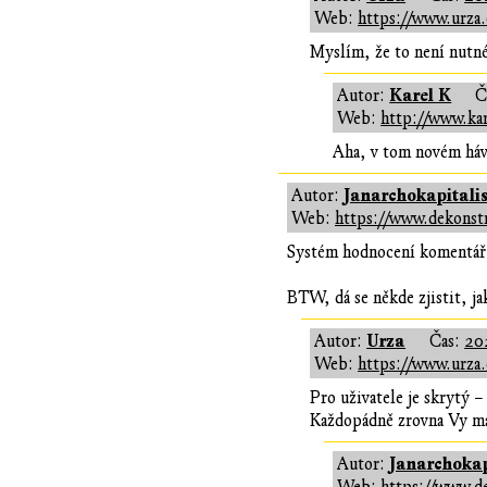
Web:
https://www.urza.
Myslím, že to není nutné
Karel K
Autor:
Č
Web:
http://www.kar
Aha, v tom novém háv
Janarchokapitali
Autor:
Web:
https://www.dekonstr
Systém hodnocení komentářů 
BTW, dá se někde zjistit, j
Urza
Autor:
Čas:
20
Web:
https://www.urza.
Pro uživatele je skrytý –
Každopádně zrovna Vy má
Janarchokap
Autor: