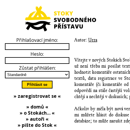
Přihlašovací jméno:
Autor:
Urza
Heslo:
Vítejte v nových Stokách Svob
už není třeba mi posílat te
Zůstat přihlášen:
hodnotit komentáře ostatních 
textů, datu registrace ve St
komentáře (či komentáře od 
odpovědí na stále častější vo
» zaregistrovat se «
chtějí a nechtějí v diskusích;
» domů «
Ačkoliv by měla být nová ve
» o Stokách… «
mi můžete hlásit do diskuse
» autoři «
databáze; to může narušit zd
» pište do Stok «