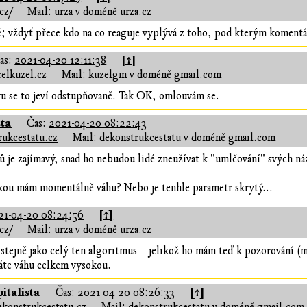
cz/
Mail: urza v doméně urza.cz
; vždyť přece kdo na co reaguje vyplývá z toho, pod kterým komentá
[↑]
as:
2021-04-20 12:11:38
elkuzel.cz
Mail: kuzelgm v doméně gmail.com
u se to jeví odstupňovaně. Tak OK, omlouvám se.
sta
Čas:
2021-04-20 08:22:43
ukcestatu.cz
Mail: dekonstrukcestatu v doméně gmail.com
je zajímavý, snad ho nebudou lidé zneužívat k "umlčování" svých n
akou mám momentálně váhu? Nebo je tenhle parametr skrytý...
[↑]
21-04-20 08:24:56
cz/
Mail: urza v doméně urza.cz
 stejně jako celý ten algoritmus – jelikož ho mám teď k pozorování (m
te váhu celkem vysokou.
italista
[↑]
Čas:
2021-04-20 08:26:33