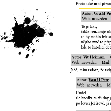
Proto také není přesn
Vostál Pe
Autor:
Web: neuveden
To je fakt,
takže cenzuruje ná
to by mohlo být sn
nějako mně to přip
kde to katolíci do
Vít Heřman
Autor:
Web: neuveden
Mail:
Jééé, mám radost, že tady
Vostál Petr
Autor:
Web: neuveden
Ma
Umřel,
ale hnedka za tři dny
po levici Ježíšově, j