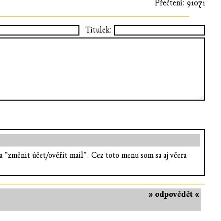
Přečtení: 91071
Titulek:
"změnit účet/ověřit mail". Cez toto menu som sa aj včera
» odpovědět «