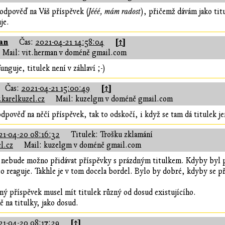
odpověď na Váš příspěvek (
Jééé, mám radost
), přičemž dávám jako tit
je.
an
[↑]
Čas:
2021-04-21 14:58:04
Mail: vit.herman v doméně gmail.com
unguje, titulek není v záhlaví ;-)
[↑]
Čas:
2021-04-21 15:00:49
karelkuzel.cz
Mail: kuzelgm v doméně gmail.com
 odpověď na něčí příspěvek, tak to odskočí, i když se tam dá titulek j
21-04-20 08:16:32
Titulek: Trošku zklamání
l.cz
Mail: kuzelgm v doméně gmail.com
i nebude možno přidávat příspěvky s prázdným titulkem. Kdyby byl 
 co reaguje. Takhle je v tom docela bordel. Bylo by dobré, kdyby se 
.
ý příspěvek musel mít titulek různý od dosud existujícího.
 na titulky, jako dosud.
[↑]
21-04-20 08:17:29