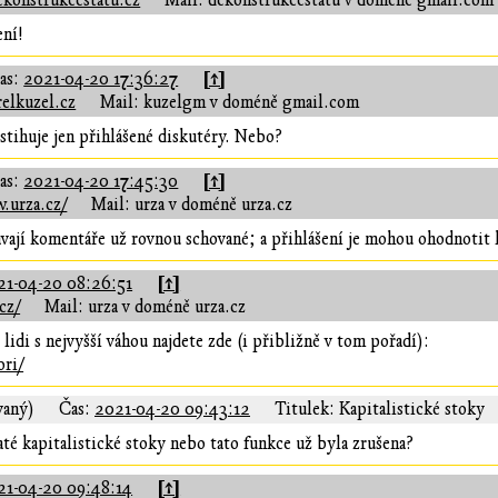
ekonstrukcestatu.cz
Mail: dekonstrukcestatu v doméně gmail.com
ení!
[↑]
as:
2021-04-20 17:36:27
elkuzel.cz
Mail: kuzelgm v doméně gmail.com
stihuje jen přihlášené diskutéry. Nebo?
[↑]
as:
2021-04-20 17:45:30
.urza.cz/
Mail: urza v doméně urza.cz
vají komentáře už rovnou schované; a přihlášení je mohou ohodnotit k
[↑]
21-04-20 08:26:51
cz/
Mail: urza v doméně urza.cz
 lidi s nejvyšší váhou najdete zde (i přibližně v tom pořadí):
ori/
vaný)
Čas:
2021-04-20 09:43:12
Titulek: Kapitalistické stoky
até kapitalistické stoky nebo tato funkce už byla zrušena?
[↑]
21-04-20 09:48:14