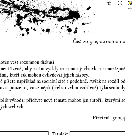
Čas: 2015-09-09 00:00:00
choten vést rozumnou diskusi.
i neutřízené, aby zatím vydaly na samotný článek; a samozřejmě
ími, kteří tak mohou ovlivňovat jejich názory.
é píšete například na sociální sítě a podobně. Avšak na rozdíl od
at pouze to, co se nějak (třeba i velmi vzdáleně) týká svobody
kolik výhod); přidávat nová témata mohou jen autoři, kterými se
iných webech.
Přečtení: 50094
Titulek: