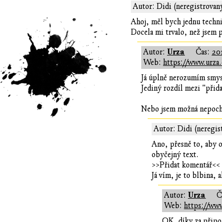
Autor: Didi (neregistrovan
Ahoj, měl bych jednu techni
Docela mi trvalo, než jsem p
Urza
Autor:
Čas:
20
Web:
https://www.urza.
Já úplně nerozumím smysl
Jediný rozdíl mezi "přida
Nebo jsem možná nepocho
Autor: Didi (neregis
Ano, přesně to, aby o
obyčejný text.
>>Přidat komentář<< e
Já vím, je to blbina,
Urza
Autor:
Č
Web:
https://www
OK, díky za připo