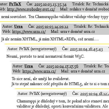
PeTaX
utor:
Čas:
2015-10-03 13:35:34
Titulek: Re: Technická
eb:
http://www.svobodny-svet.cz/
Mail: redakce v doméně svobod
 nemá souvislost. Ten Chamurappiho validátor validuje všechny typ
Urza
Autor:
Čas:
2015-10-03 14:09:12
Titulek: Re: Technick
Web:
https://www.urza.cz/
Mail: urza v doméně urza.cz
Já ale nemám XHTML, já mám XHTML+RDFa, což neumí....
Autor: PeTaX (neregistrovaný)
Čas:
2015-10-04 16:45:43
Neumí, protože to není normativní formát W3C.
Urza
Autor:
Čas:
2015-10-04 17:17:56
Titulek: Re: Te
Web:
https://www.urza.cz/
Mail: urza v doméně urza.cz
To sice není, ale umějí ho zvalidovat.
Já to stejně nakonec celé přepíšu do HTML5, ale to si o tom
Autor: PeTaX (neregistrovaný)
Čas:
2015-10-04 18:12
Chamurappi je důsledný v tom, že pokud něco stanoví me
validátor je důsledný, oproti konvenčnímu validátoru. Ale