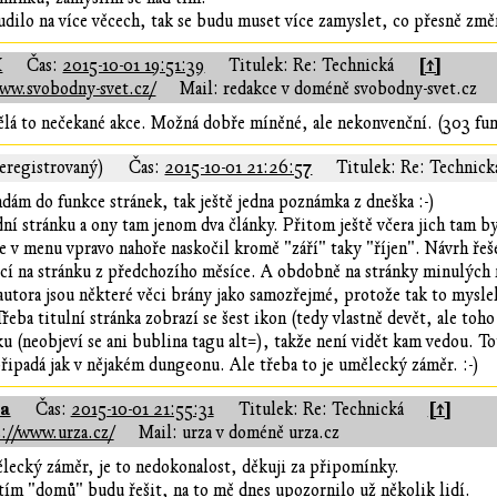
udilo na více věcech, tak se budu muset více zamyslet, co přesně změ
X
[↑]
Čas:
2015-10-01 19:51:39
Titulek: Re: Technická
www.svobodny-svet.cz/
Mail: redakce v doméně svobodny-svet.cz
Dělá to nečekané akce. Možná dobře míněné, ale nekonvenční. (303 fun
eregistrovaný)
Čas:
2015-10-01 21:26:57
Titulek: Re: Technick
dám do funkce stránek, tak ještě jedna poznámka z dneška :-)
í stránku a ony tam jenom dva články. Přitom ještě včera jich tam by
e v menu vpravo nahoře naskočil kromě "září" taky "říjen". Návrh řeš
cí na stránku z předchozího měsíce. A obdobně na stránky minulých 
utora jsou některé věci brány jako samozřejmé, protože tak to myslel
Třeba titulní stránka zobrazí se šest ikon (tedy vlastně devět, ale to
u (neobjeví se ani bublina tagu alt=), takže není vidět kam vedou. T
řipadá jak v nějakém dungeonu. Ale třeba to je umělecký záměr. :-)
za
[↑]
Čas:
2015-10-01 21:55:31
Titulek: Re: Technická
://www.urza.cz/
Mail: urza v doméně urza.cz
lecký záměr, je to nedokonalost, děkuji za připomínky.
 tím "domů" budu řešit, na to mě dnes upozornilo už několik lidí.