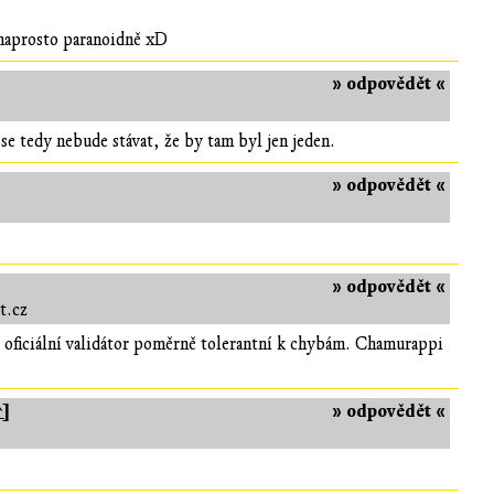
g naprosto paranoidně xD
» odpovědět «
e tedy nebude stávat, že by tam byl jen jeden.
» odpovědět «
» odpovědět «
t.cz
e oficiální validátor poměrně tolerantní k chybám. Chamurappi
↑]
» odpovědět «