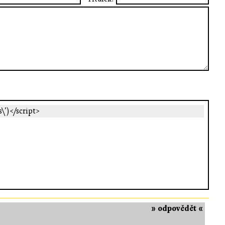
s\')</script>
» odpovědět «