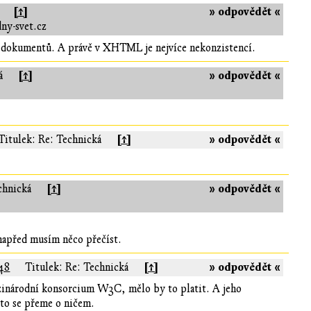
[↑]
» odpovědět «
ny-svet.cz
y dokumentů. A právě v XHTML je nejvíce nekonzistencí.
[↑]
» odpovědět «
á
[↑]
» odpovědět «
Titulek: Re: Technická
[↑]
» odpovědět «
chnická
 napřed musím něco přečíst.
[↑]
» odpovědět «
:48
Titulek: Re: Technická
zinárodní konsorcium W3C, mělo by to platit. A jeho
 to se přeme o ničem.