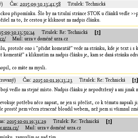
ý)
Čas:
2015-09-30 13:41:58
Titulek: Technická
ckou připomínku. Šlo by na titulní stránce STOK u článků vedle >>p
řišel na to, že cestou je kliknout na nadpis článku.
[↑]
15-09-30 13:50:14
Titulek: Re: Technická
cz/
Mail: urza v doméně urza.cz
u, protože ono i "přidat komentář" vede na stránku, kde je text i s 
t komentář" a kliknutím na nadpis článku je, kam se daná stránka odro
pil, co máte na mysli.
[↑
trovaný)
Čas:
2015-10-01 19:13:23
Titulek: Re: Technická
bojí vedlo na stejné místo. Nadpis článku je nepodtržený a ani jinak n
vokuje potřebu něco napsat, ne jen si přečíst, co k tématu napsali ji
 ale prostě jsem včera ztraceně bloudil webem, než jsem si všimnul zm
[↑]
as:
2015-10-01 19:31:29
Titulek: Re: Technická
.urza.cz/
Mail: urza v doméně urza.cz
mínku, zamyslím se nad tím.