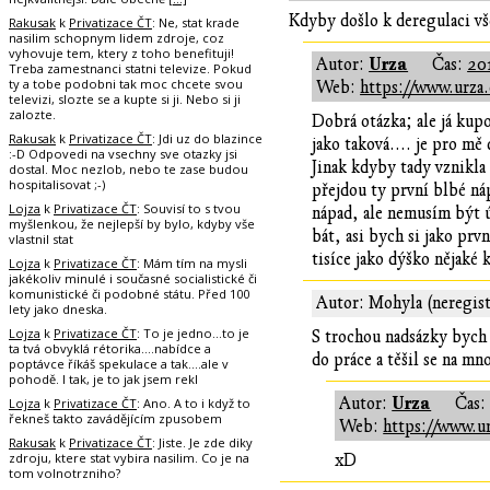
Kdyby došlo k deregulaci vš
Rakusak
k
Privatizace ČT
: Ne, stat krade
nasilim schopnym lidem zdroje, coz
vyhovuje tem, ktery z toho benefituji!
Urza
Autor:
Čas:
20
Treba zamestnanci statni televize. Pokud
ty a tobe podobni tak moc chcete svou
Web:
https://www.urza.
televizi, slozte se a kupte si ji. Nebo si ji
zalozte.
Dobrá otázka; ale já kup
Rakusak
k
Privatizace ČT
: Jdi uz do blazince
jako taková.... je pro mě
:-D Odpovedi na vsechny sve otazky jsi
Jinak kdyby tady vznikla
dostal. Moc nezlob, nebo te zase budou
hospitalisovat ;-)
přejdou ty první blbé náp
Lojza
k
Privatizace ČT
: Souvisí to s tvou
nápad, ale nemusím být 
myšlenkou, že nejlepší by bylo, kdyby vše
bát, asi bych si jako prv
vlastnil stat
tisíce jako dýško nějak
Lojza
k
Privatizace ČT
: Mám tím na mysli
jakékoliv minulé i současné socialistické či
komunistické či podobné státu. Před 100
Autor: Mohyla (neregis
lety jako dneska.
Lojza
k
Privatizace ČT
: To je jedno...to je
S trochou nadsázky bych s
ta tvá obvyklá rétorika....nabídce a
do práce a těšil se na mn
poptávce říkáš spekulace a tak....ale v
pohodě. I tak, je to jak jsem rekl
Urza
Autor:
Čas
Lojza
k
Privatizace ČT
: Ano. A to i když to
řekneš takto zavádějícím zpusobem
Web:
https://www.ur
Rakusak
k
Privatizace ČT
: Jiste. Je zde diky
zdroju, ktere stat vybira nasilim. Co je na
xD
tom volnotrzniho?