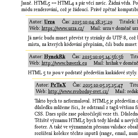
Jasně. HTML5 == HTML4 a pár věcí navíc. Žádná věda. Pod
módu renderování, což je žádoucí. Právě zpětně kompatibil
Urza
Autor:
Čas:
2015-10-04 18:15:29
Titulek: 
Web:
https://www.urza.cz/
Mail: urza v doméně urz
Já navíc budu muset převést ty stránky do UTF-8, což 
místa, na kterých kódování přepínám, čili budu muset 
HynekRk
Autor:
Čas:
2015-10-05 14:56:56
Tit
Web:
http://www.bawerk.eu
Mail: hrihak v domén
HTML 5 to jsou v podstatě především kaskádové styly.
PeTaX
Autor:
Čas:
2015-10-05 15:15:47
Titu
Web:
http://www.svobodny-svet.cz/
Mail: reda
Takto bych to neformuloval. HTML5 je především o
důsledku můžeme říci, že odstranil z tagů většinu f
CSS. Dnes spíše zase pokročilejší veze tři. Důsledn
Těžiště významu HTML5 bych tedy hledal u nových s
footer. A také ve významném přesunu validace obs
rozšíření kolekce těchto inputů (range, email, numb