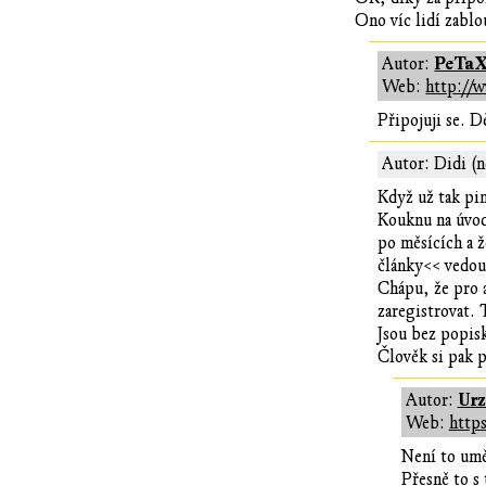
Ono víc lidí zablo
PeTa
Autor:
Web:
http://
Připojuji se. 
Autor: Didi (n
Když už tak pin
Kouknu na úvodn
po měsících a ž
články<< vedou
Chápu, že pro a
zaregistrovat. 
Jsou bez popisk
Člověk si pak p
Ur
Autor:
Web:
https
Není to umě
Přesně to s