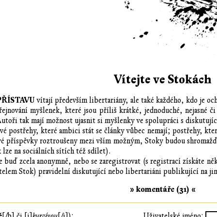
Vítejte ve Stokách
ŘÍSTAVU
vítají především libertariány, ale také každého, kdo je o
jnování myšlenek, které jsou příliš krátké, jednoduché, nejasné č
utoři tak mají možnost ujasnit si myšlenky ve spolupráci s diskutujíc
ové postřehy, které ambici stát se články vůbec nemají; postřehy, kter
kové příspěvky roztroušeny mezi vším možným, Stoky budou shromažďov
lze na sociálních sítích též sdílet).
 buď zcela anonymně, nebo se zaregistrovat (s registrací získáte ně
elem Stok) pravidelní diskutující nebo libertariáni publikující na j
» komentáře (31) «
ě
[/b] či [i]
kurzívou
[/i]):
Uživatelské jméno: