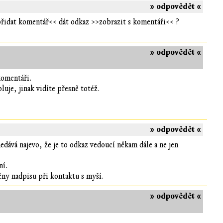
» odpovědět «
řidat komentář<< dát odkaz >>zobrazit s komentáři<< ?
» odpovědět «
komentáři.
luje, jinak vidíte přesně totéž.
]
» odpovědět «
edává najevo, že je to odkaz vedoucí někam dále a ne jen
ní.
ěny nadpisu při kontaktu s myší.
» odpovědět «