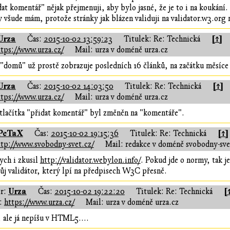
t komentář" nějak přejmenuji, aby bylo jasné, že je to i na koukání.
ty všude mám, protože stránky jak blázen validuji na validator.w3.or
Urza
[↑]
Čas:
2015-10-02 13:59:23
Titulek: Re: Technická
ttps://www.urza.cz/
Mail: urza v doméně urza.cz
"domů" už prostě zobrazuje posledních 16 článků, na začátku měsíce s
Urza
[↑]
Čas:
2015-10-02 14:03:50
Titulek: Re: Technická
ttps://www.urza.cz/
Mail: urza v doméně urza.cz
tlačítka "přidat komentář" byl změněn na "komentáře".
PeTaX
[↑]
Čas:
2015-10-02 19:15:36
Titulek: Re: Technická
ttp://www.svobodny-svet.cz/
Mail: redakce v doméně svobodny-sve
ch i zkusil
http://validator.webylon.info/
. Pokud jde o normy, tak j
vůj validátor, který lpí na předpisech W3C přesně.
Urza
[
r:
Čas:
2015-10-02 19:22:20
Titulek: Re: Technická
:
https://www.urza.cz/
Mail: urza v doméně urza.cz
, ale já nepíšu v HTML5....