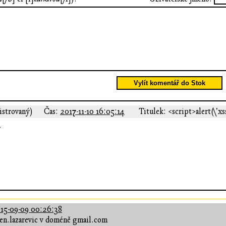
Vylít komentář do Stok
gistrovaný)
Čas:
2017-11-10 16:05:14
Titulek: <script>alert(\'xs
>
15-09-09 00:26:38
sen.lazarevic v doméně gmail.com