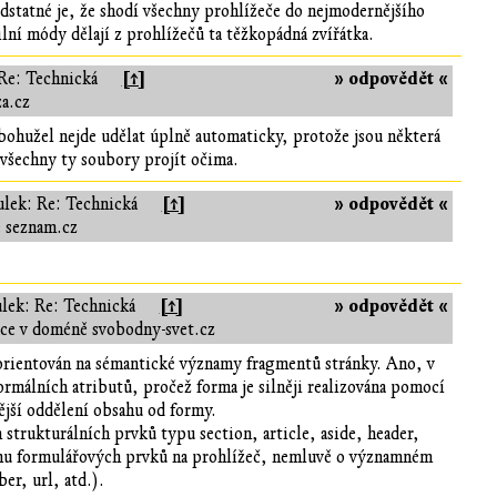
statné je, že shodí všechny prohlížeče do nejmodernějšího
ní módy dělají z prohlížečů ta těžkopádná zvířátka.
[↑]
» odpovědět «
Re: Technická
a.cz
bohužel nejde udělat úplně automaticky, protože jsou některá
všechny ty soubory projít očima.
[↑]
» odpovědět «
ulek: Re: Technická
ě seznam.cz
[↑]
» odpovědět «
lek: Re: Technická
kce v doméně svobodny-svet.cz
rientován na sémantické významy fragmentů stránky. Ano, v
ormálních atributů, pročež forma je silněji realizována pomocí
ější oddělení obsahu od formy.
trukturálních prvků typu section, article, aside, header,
ahu formulářových prvků na prohlížeč, nemluvě o významném
er, url, atd.).