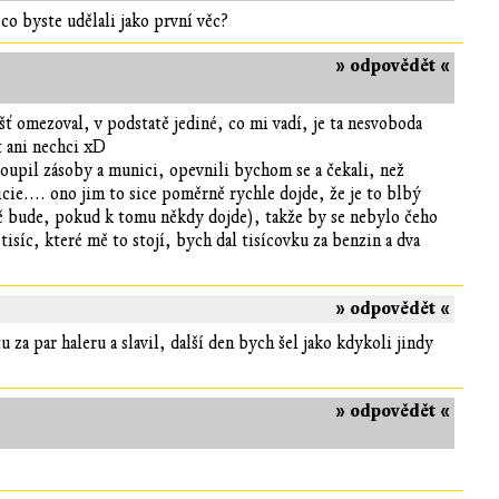
co byste udělali jako první věc?
» odpovědět «
ť omezoval, v podstatě jediné, co mi vadí, je ta nesvoboda
t ani nechci xD
koupil zásoby a munici, opevnili bychom se a čekali, než
cie.... ono jim to sice poměrně rychle dojde, že je to blbý
ě bude, pokud k tomu někdy dojde), takže by se nebylo čeho
tisíc, které mě to stojí, bych dal tisícovku za benzin a dva
» odpovědět «
 za par haleru a slavil, další den bych šel jako kdykoli jindy
» odpovědět «