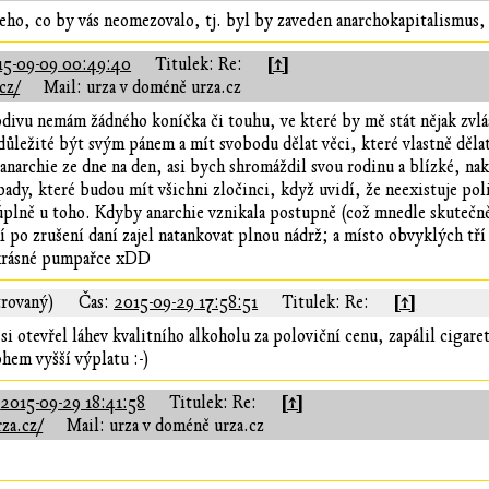
eho, co by vás neomezovalo, tj. byl by zaveden anarchokapitalismus, 
[↑]
15-09-09 00:49:40
Titulek: Re:
cz/
Mail: urza v doméně urza.cz
odivu nemám žádného koníčka či touhu, ve které by mě stát nějak zvláš
 důležité být svým pánem a mít svobodu dělat věci, které vlastně děla
 anarchie ze dne na den, asi bych shromáždil svou rodinu a blízké, na
ady, které budou mít všichni zločinci, když uvidí, že neexistuje poli
úplně u toho. Kdyby anarchie vznikala postupně (což mnedle skutečn
ní po zrušení daní zajel natankovat plnou nádrž; a místo obvyklých tří 
é krásné pumpařce xDD
[↑]
trovaný)
Čas:
2015-09-29 17:58:51
Titulek: Re:
i otevřel láhev kvalitního alkoholu za poloviční cenu, zapálil cigaretu
ohem vyšší výplatu :-)
[↑]
:
2015-09-29 18:41:58
Titulek: Re:
za.cz/
Mail: urza v doméně urza.cz