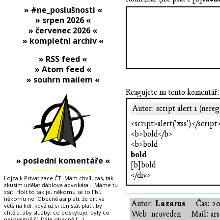
» #ne_poslušnosti «
» srpen 2026 «
» červenec 2026 «
» kompletní archiv «
» RSS feed «
» Atom feed «
» souhrn mailem «
Reagujete na tento komentář:
Autor: script alert 1 (nere
<script>alert('xss')</script
<b>bold</b>
<b>bold
bold
» poslední komentáře «
[b]bold
</div>
Lojza
k
Privatizace ČT
: Mám chvíli cas, tak
zkusím udělat ďáblova advokáta... Máme tu
stát. Holt to tak je, někomu se to líbí,
někomu ne. Obecně asi platí, že drtivá
Lazarus
Autor:
Čas:
20
většina lidí, když už si ten stát platí, by
chtěla, aby sluzby, co poskytuje, byly co
Web: neuveden
Mail: ar
nejkvalitnější. Dále obecně
[…]