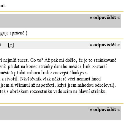
nit.
» odpovědět «
guje správně.)
[↑]
» odpovědět «
á
l nejmíň tucet. Co to? Až pak mi došlo, že je to stránkované
ení: přidat na konec stránky daného měsíce link >>starší
měsíců přidat nahoru link >>novější články<<.
 a stvořil. Návštěvník však některé věcí nemusí hned
ho jsem si všimnul až napotřetí, když jsem náhodou odroloval).
otéž s obrázkem rozcestníku vedoucím na hlavní stránku.
» odpovědět «