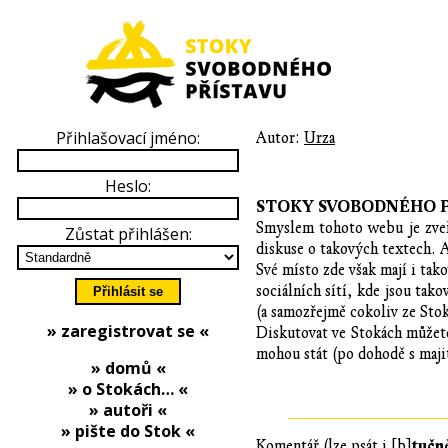
Přihlašovací jméno:
Autor:
Urza
Heslo:
STOKY SVOBODNÉHO P
Smyslem tohoto webu je zveře
Zůstat přihlášen:
diskuse o takových textech. A
Své místo zde však mají i tak
sociálních sítí, kde jsou ta
(a samozřejmě cokoliv ze Stok 
» zaregistrovat se «
Diskutovat ve Stokách můžete
mohou stát (po dohodě s majit
» domů «
» o Stokách… «
» autoři «
» pište do Stok «
tučn
Komentář (lze psát i [b]