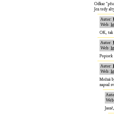
Odkaz "přida
Jen tedy al
Autor:
Web:
h
OK, tak 
Autor:
Web:
h
Popisek 
Autor:
Web:
h
Možná by
napsal s
Auto
Web
Jasně