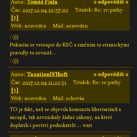
Autor:
Tomáš Fiala
» odpovědět «
Čas:
2017-12-04 10:57:02
Titulek: Re: re:pathy
[↑]
Web: neuveden
Mail: neuveden
:-)))
Pokusím se vstoupit do KSČ a změním to stranickými
pravidly to zevnitř...
:-)))
Autor:
TaxationISTheft
» odpovědět «
Čas:
2017-12-04 11:22:51
Titulek: Re: re:pathy
[↑]
Web: neuveden
Mail: schován
TO je fakt, než se objevila komunita libertariánů a
ancapů, tak nevznikaly žádné zákony, na které
doplatili i poctiví podnikatelé... wait