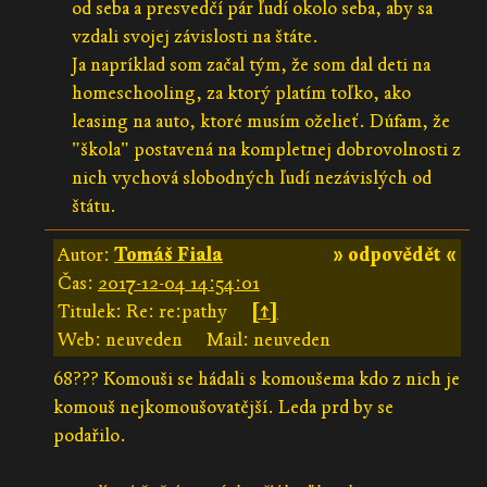
od seba a presvedčí pár ľudí okolo seba, aby sa
vzdali svojej závislosti na štáte.
Ja napríklad som začal tým, že som dal deti na
homeschooling, za ktorý platím toľko, ako
leasing na auto, ktoré musím oželieť. Dúfam, že
"škola" postavená na kompletnej dobrovolnosti z
nich vychová slobodných ľudí nezávislých od
štátu.
Autor:
Tomáš Fiala
» odpovědět «
Čas:
2017-12-04 14:54:01
Titulek: Re: re:pathy
[↑]
Web: neuveden
Mail: neuveden
68??? Komouši se hádali s komoušema kdo z nich je
komouš nejkomoušovatější. Leda prd by se
podařilo.