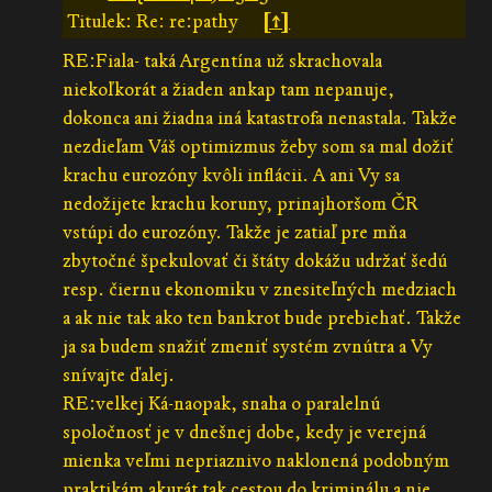
Titulek: Re: re:pathy
[↑]
RE:Fiala- taká Argentína už skrachovala
niekoľkorát a žiaden ankap tam nepanuje,
dokonca ani žiadna iná katastrofa nenastala. Takže
nezdieľam Váš optimizmus žeby som sa mal dožiť
krachu eurozóny kvôli inflácii. A ani Vy sa
nedožijete krachu koruny, prinajhoršom ČR
vstúpi do eurozóny. Takže je zatiaľ pre mňa
zbytočné špekulovať či štáty dokážu udržať šedú
resp. čiernu ekonomiku v znesiteľných medziach
a ak nie tak ako ten bankrot bude prebiehať. Takže
ja sa budem snažiť zmeniť systém zvnútra a Vy
snívajte ďalej.
RE:velkej Ká-naopak, snaha o paralelnú
spoločnosť je v dnešnej dobe, kedy je verejná
mienka veľmi nepriaznivo naklonená podobným
praktikám akurát tak cestou do kriminálu a nie