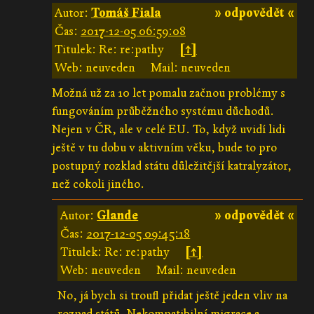
Autor:
Tomáš Fiala
» odpovědět «
Čas:
2017-12-05 06:59:08
Titulek: Re: re:pathy
[↑]
Web: neuveden
Mail: neuveden
Možná už za 10 let pomalu začnou problémy s
fungováním průběžného systému důchodů.
Nejen v ČR, ale v celé EU. To, když uvidí lidi
ještě v tu dobu v aktivním věku, bude to pro
postupný rozklad státu důležitější katralyzátor,
než cokoli jiného.
Autor:
Glande
» odpovědět «
Čas:
2017-12-05 09:45:18
Titulek: Re: re:pathy
[↑]
Web: neuveden
Mail: neuveden
No, já bych si troufl přidat ještě jeden vliv na
rozpad států. Nekompatibilní migrace a