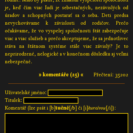
je, keď čím viac ľudí je sebestačných, nezávislých od
úradov a schopných postarať sa o seba. Deti predsa
nevychovávame k závislosti od rodičov. Prečo
očakávame, že vo vyspelej spoločnosti štát zabezpečuje
viac a viac služieb a prečo akceptujeme, že sa jednotlivec
stáva na štátnom systéme stále viac závislý? Je to
neprirodzené, nelogické a v konečnom dôsledku aj veľmi
nebezpečné.
» komentáře (25) «
Přečtení: 35202
Uživatelské jméno:
Titulek:
Komentář (lze psát i [b]
tučně
[/b] či [i]
kurzívou
[/i]):