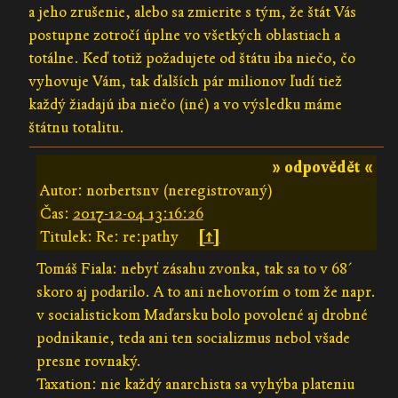
a jeho zrušenie, alebo sa zmierite s tým, že štát Vás
postupne zotročí úplne vo všetkých oblastiach a
totálne. Keď totiž požadujete od štátu iba niečo, čo
vyhovuje Vám, tak ďalších pár milionov ľudí tiež
každý žiadajú iba niečo (iné) a vo výsledku máme
štátnu totalitu.
» odpovědět «
Autor: norbertsnv (neregistrovaný)
Čas:
2017-12-04 13:16:26
Titulek: Re: re:pathy
[↑]
Tomáš Fiala: nebyť zásahu zvonka, tak sa to v 68´
skoro aj podarilo. A to ani nehovorím o tom že napr.
v socialistickom Maďarsku bolo povolené aj drobné
podnikanie, teda ani ten socializmus nebol všade
presne rovnaký.
Taxation: nie každý anarchista sa vyhýba plateniu