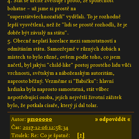
4. Stát se určitě zvětšuje i proto, že společnost
bohatne – už jsme si prostě na
"superstátvšechnozařídí" vydělali. To je rozhodně
lepší vysvětlení, než že "lidi se prostě rozhodli, že je
dobře být závislý na státu".
5. Obecně neplatí korelace mezi samostatností a
odmítáním státu. Samozřejmě v různých dobách a
místech to bylo různé, ovšem podle toho, co jsem
načetl, byl jakýsi "child-like" postoj prostého lidu vůči
vrchnosti, světským a náboženským autoritám,
naprosto běžný. Vezměme si "Babičku": hlavní
hrdinka byla naprosto samostatná, stát vůbec
nepotřebující osoba, jejích největší životní zážitek
bylo, že potkala císaře, který jí dal tolar.
Autor:
pz100000
» odpovědět «
Čas:
2017-12-06 12:58:34
Titulek: Re: Co je špatně:
[↑]