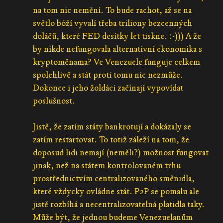
na tom nic nemění. To bude rachot, až se na
světlo bóží vyvalí třeba triliony bezcenných
doláčů, které FED desítky let tiskne. :-))) A že
by nikde nefungovala alternativní ekonomika s
kryptoměnama? Ve Venezuele funguje celkem
spolehlivě a stát proti tomu nic nezmůže.
Dokonce i jeho žoldáci začínají vypovídat
poslušnost.
Jistě, že zatím státy bankrotují a dokázaly se
zatím restartovat. To totiž záleží na tom, že
doposud lidi nemají (neměli?) možnost fungovat
jinak, než na státem kontrolovaném trhu
prostřednictvím centralizovaného směnidla,
které vždycky ovládne stát. P2P se pomalu ale
jistě rozbíhá a necentralizovatelná platidla taky.
Může být, že jednou budeme Venezuelanům