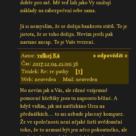
dobře pro mě. Mě teď lidi jako Vy snižují
náklady na zabezpečení sebe sama.
Já si nemyslím, že se dožiju bankrotu států. To je
jistota, že se toho dožiju. Nevím jestli pak
nastane ancap. To je Vaše tvrzení.
Autor:
velkej Ká
» odpovědět «
Čas:
2017-12-04 21:09:36
Titulek: Re: re:pathy
[↑]
Web: neuveden
Mail: neuveden
No nevím jak u Vás, ale různé vzájemně
pomocné kšeftíky jsou tu naprosto běžné. A
když vidím, jak má natřískáno Urza na
přednáškách... to asi nebude placený komparz.
Že ve společnosti není nějaké širší uvědomění
toho, že to nemusí být jen něco pokoutného, ale