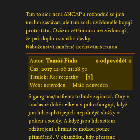
Tam to sice není ANCAP a rozhodně se jich
nechci zastávat, ale tam zcela uvědoměle bojují
proti státu. Ovšem většinou si neuvědomují,
že pak dojdou sociální dávky.
Náboženství záměrně nechávám stranou.
Autor:
Tomáš Fiala
» odpovědět «
Čas:
2017-12-06 21:28:50
Titulek: Re: re:pathy
[↑]
Web: neuveden
Mail: neuveden
S gangama/mafiema to bude zajímací. Ony v
současné době celkem v poho fungují, když
jim lidi zaplatí jejich nejsilnější složky =
policii a soudy. A když jsou lidi státem
odzbrojení a bránit se mohou pouze
přiměřeně. V okamžiku, kdy přestane