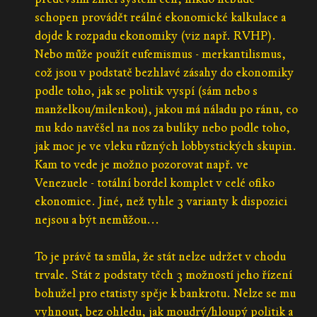
schopen provádět reálné ekonomické kalkulace a
dojde k rozpadu ekonomiky (viz např. RVHP).
Nebo může použít eufemismus - merkantilismus,
což jsou v podstatě bezhlavé zásahy do ekonomiky
podle toho, jak se politik vyspí (sám nebo s
manželkou/milenkou), jakou má náladu po ránu, co
mu kdo navěšel na nos za bulíky nebo podle toho,
jak moc je ve vleku různých lobbystických skupin.
Kam to vede je možno pozorovat např. ve
Venezuele - totální bordel komplet v celé ofiko
ekonomice. Jiné, než tyhle 3 varianty k dispozici
nejsou a být nemůžou...
To je právě ta smůla, že stát nelze udržet v chodu
trvale. Stát z podstaty těch 3 možností jeho řízení
bohužel pro etatisty spěje k bankrotu. Nelze se mu
vyhnout, bez ohledu, jak moudrý/hloupý politik a