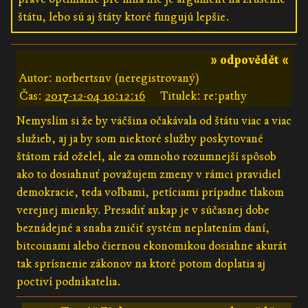
štátu, lebo sú aj štáty ktoré fungujú lepšie.
» odpovědět «
Autor: norbertsnv (neregistrovaný)
Čas:
2017-12-04 10:12:16
Titulek: re:pathy
Nemyslím si že by väčšina očakávala od štátu viac a viac
služieb, aj ja by som niektoré služby poskytované
štátom rád oželel, ale za omnoho rozumnejší spôsob
ako to dosiahnuť považujem zmeny v rámci pravidiel
demokracie, teda voľbami, petíciami prípadne tlakom
verejnej mienky. Presadiť ankap je v súčasnej dobe
beznádejné a snaha zničiť systém neplatením daní,
bitcoinami alebo čiernou ekonomikou dosiahne akurát
tak sprísnenie zákonov na ktoré potom doplatia aj
poctiví podnikatelia.