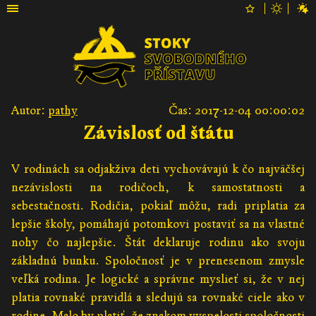
Autor:
pathy
Čas: 2017-12-04 00:00:02
Závislosť od štátu
V rodinách sa odjakživa deti vychovávajú k čo najväčšej
nezávislosti na rodičoch, k samostatnosti a
sebestačnosti. Rodičia, pokiaľ môžu, radi priplatia za
lepšie školy, pomáhajú potomkovi postaviť sa na vlastné
nohy čo najlepšie. Štát deklaruje rodinu ako svoju
základnú bunku. Spoločnosť je v prenesenom zmysle
veľká rodina. Je logické a správne myslieť si, že v nej
platia rovnaké pravidlá a sledujú sa rovnaké ciele ako v
rodine. Malo by platiť, že znakom vyspelosti spoločnosti