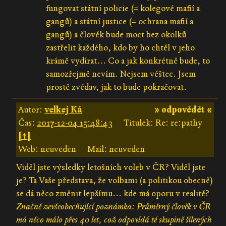
fungovat státní policie (= kolegové mafií a
gangů) a státní justice (= ochrana mafií a
gangů) a člověk bude moct bez okolků
zastřelit každého, kdo by ho chtěl v jeho
krámě vydírat... Co a jak konkrétně bude, to
samozřejmě nevím. Nejsem věštec. Jsem
prostě zvědav, jak to bude pokračovat.
Autor:
velkej Ká
» odpovědět «
Čas:
2017-12-04 15:48:43
Titulek: Re: re:pathy
[↑]
Web: neuveden
Mail: neuveden
Viděl jste výsledky letošních voleb v ČR? Viděl jste
je? Ta Vaše představa, že volbami (a politikou obecně)
se dá něco změnit lepšímu... kde má oporu v realitě?
Značně zevšeobecňující poznámka: Průměrný člověk v ČR
má něco málo přes 40 let, což odpovídá té skupině šílených