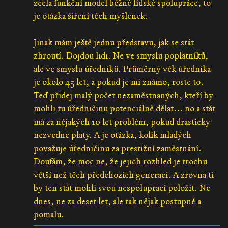
zcela funkční model běžné lidské spolupráce, to
je otázka šíření těch myšlenek.
Jinak mám ještě jednu představu, jak se stát
zhroutí. Dojdou lidi. Ne ve smyslu poplatníků,
ale ve smyslu úředníků. Průměrný věk úředníka
je okolo 45 let, a pokud je mi známo, roste to.
Teď přidej malý počet nezaměstnaných, kteří by
mohli tu úředničinu potenciálně dělat... no a stát
má za nějakých 10 let problém, pokud drasticky
nezvedne platy. A je otázka, kolik mladých
považuje úředničinu za prestižní zaměstnání.
Doufám, že moc ne, že jejich rozhled je trochu
větší než těch předchozích generací. A zrovna ti
by ten stát mohli svou nespoluprací položit. Ne
dnes, ne za deset let, ale tak nějak postupně a
pomalu.