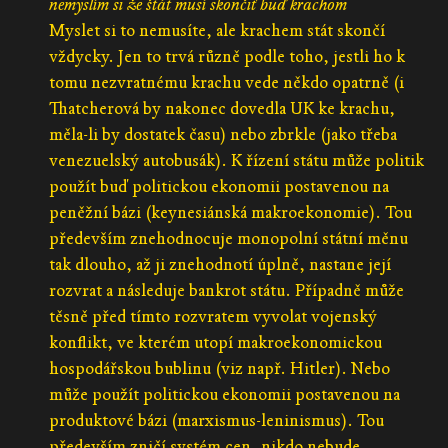
nemyslím si že štát musí skončiť buď krachom
Myslet si to nemusíte, ale krachem stát skončí
vždycky. Jen to trvá různě podle toho, jestli ho k
tomu nezvratnému krachu vede někdo opatrně (i
Thatcherová by nakonec dovedla UK ke krachu,
měla-li by dostatek času) nebo zbrkle (jako třeba
venezuelský autobusák). K řízení státu může politik
použít buď politickou ekonomii postavenou na
peněžní bázi (keynesiánská makroekonomie). Tou
především znehodnocuje monopolní státní měnu
tak dlouho, až ji znehodnotí úplně, nastane její
rozvrat a následuje bankrot státu. Případně může
těsně před tímto rozvratem vyvolat vojenský
konflikt, ve kterém utopí makroekonomickou
hospodářskou bublinu (viz např. Hitler). Nebo
může použít politickou ekonomii postavenou na
produktové bázi (marxismus-leninismus). Tou
především zničí systém cen, nikdo nebude