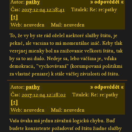
Autor:
pathy
» odpovědět «
Čas:
2017-12-04 12:18:41
Titulek: Re: re:pathy
[↑]
Web: neuveden
Mail: neuveden
To, že vy by ste rád oželel niektoré služby štátu, je
pekné, ale vacsina to má momentálne ináč. Keby tlak
verejnej mienky bol na znižovanie veľkosti štátu, tak
by sa to asi dialo. Nedeje sa, lebo väčšina je, vďaka
demokracii, "vychovávaná" (korumpovaná politikmi
za vlastné peniaze) k stále väčšej závislosti od štátu.
Autor:
pathy
» odpovědět «
Čas:
2017-12-04 12:28:02
Titulek: Re: re:pathy
[↑]
Web: neuveden
Mail: neuveden
Vaša úvaha má jednu závažnú logickú chybu. Buď
budete konzistente požadovať od štátu žiadne služby