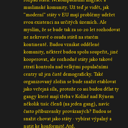
muslimské komunity. Už teď je vidět, jak
"moderní" státy v EU mají problémy udržet
svou existenci na určitých územích. Ale
myslím, že se bude tak za 10-20 let rozhodovat
ne nekrvavě o osudu států na starém
kontinentě. Budou vznikat oddělené
komunity, některé budou spolu soupeřit, jiné
kooperovat, ale rozhodně státy jako takové
ztratí kontrolu nad velkými populačními
centry už jen čistě demograficky. Také
organizovaný zložin se bude snažit etablovat
jako veřejná síla, protože co asi budou dělat ty
gangy které mají třeba v Kolíně nad Rýnem
několik tisíc členů (na jeden gang), navíc
často příbuzensky provázaných? Budou se
snažit chovat jako státy - vybírat výpalný a
nutit ke konformitě.Atd.