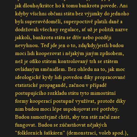
jak dlouho/krátce ho k tomu bankrotu povede. Ani
kdyby všichni občani státu bez výjimky do jednoho
byli superuvědomělí, superpoctivě platili daně a
dodržovali všechny regulace, ať už je politik nazve
jakkoli, bankrotu státu se dřív nebo později
nevyhnou. Teď jde jen o to, zda/kdy/jestli budou
moci lidi kooperovat i nějakým jiným způsobem,
než je ofiko státem kontrolovaný trh se státem
ovládaným směnidlem. Bez ohledu na to, jak moc
ideologické kydy lidi povedou díky propracované
etatistické propagandě, začnou v případě
postupujícího rozkladu státu tyto mimostátní
formy kooperací postupně využívat, protože díky
nim budou moci lépe uspokojovat své potřeby.
Budou samozřejmě chtít, aby ten stát začal zase
fungovat. Budou se zúčastňovat nějakých
"folklorních šaškáren" (demonstrací, voleb apod.),