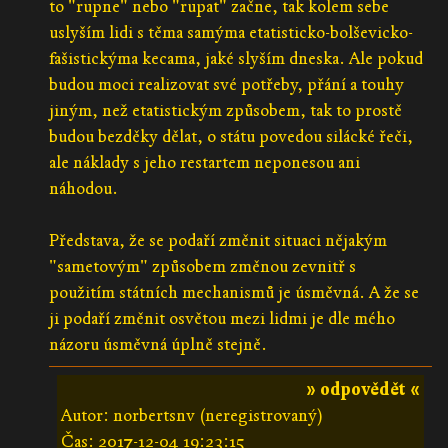
to "rupne" nebo "rupat" začne, tak kolem sebe
uslyším lidi s těma samýma etatisticko-bolševicko-
fašistickýma kecama, jaké slyším dneska. Ale pokud
budou moci realizovat své potřeby, přání a touhy
jiným, než etatistickým způsobem, tak to prostě
budou bezděky dělat, o státu povedou silácké řeči,
ale náklady s jeho restartem neponesou ani
náhodou.
Představa, že se podaří změnit situaci nějakým
"sametovým" způsobem změnou zevnitř s
použitím státních mechanismů je úsměvná. A že se
ji podaří změnit osvětou mezi lidmi je dle mého
názoru úsměvná úplně stejně.
» odpovědět «
Autor: norbertsnv (neregistrovaný)
Čas:
2017-12-04 19:23:15