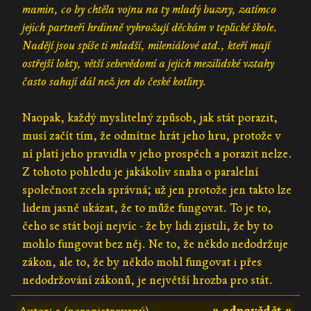
mamin, co by chtěla vojnu na ty mladý buzny, zatímco
jejich partneři hrdinně vyhrožují děckám v teplické škole.
Nadějí jsou spíše ti mladší, mileniálové atd., kteří mají
ostřejší lokty, větší sebevědomí a jejich mezilidské vztahy
často sahají dál než jen do české kotliny.
Naopak, každý myslitelný způsob, jak stát porazit,
musí začít tím, že odmítne hrát jeho hru, protože v
ní platí jeho pravidla v jeho prospěch a porazit nelze.
Z tohoto pohledu je jakákoliv snaha o paralelní
společnost zcela správná; už jen protože jen takto lze
lidem jasně ukázat, že to může fungovat. To je to,
čeho se stát bojí nejvíc - že by lidi zjistili, že by to
mohlo fungovat bez něj. Ne to, že někdo nedodržuje
zákon, ale to, že by někdo mohl fungovat i přes
nedodržování zákonů, je největší hrozba pro stát.