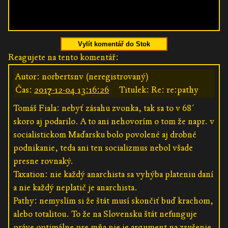
Vylít komentář do Stok
Reagujete na tento komentář:
Autor: norbertsnv (neregistrovaný)
Čas:
2017-12-04 13:16:26
Titulek: Re: re:pathy
Tomáš Fiala: nebyť zásahu zvonka, tak sa to v 68´
skoro aj podarilo. A to ani nehovorím o tom že napr. v
socialistickom Maďarsku bolo povolené aj drobné
podnikanie, teda ani ten socializmus nebol všade
presne rovnaký.
Taxation: nie každý anarchista sa vyhýba plateniu daní
a nie každý neplatič je anarchista.
Pathy: nemyslím si že štát musí skončiť buď krachom,
alebo totalitou. To že na Slovensku štát nefunguje
práve optimálne pre mňa nie je argument na zrušenie