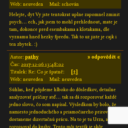
Web: neuveden
Mail: schován
Helejte, dyt Vy jste tentokrat uplne zapomnel zminit
psych... ech, jak jsem to mohl prehlednout, mate je
tam, dokonce pred esembakama a klotakama, dle
vyznamu hned hezky fpredu. Tak to uz jiste je cajk i
ten zbytek. :)
Autor:
pathy
» odpovědět «
Čas:
2017-12-06 13:48:02
Titulek: Re: Co je špatně:
[↑]
Web: neuveden
Mail: neuveden
Súhlas, keď pôjdeme hlboko do dôsledkov, detailne
analyzovať príčiny atď... tak sa dá rozporovať každé
jedno slovo, čo som napísal. Výsledkom by bolo, že
namiesto jednoduchého a priamočiareho prirovnania,
dostaneme dizertačnú prácu. Na to je tu Urza, aby sa
rozpisoval do knihy. Tento môj textík je skôr