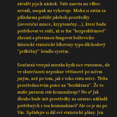
závidět jejich náskok. Vaše naivita mi vůbec
nevadí, naopak mi vyhovuje. Mohu si zatím za
půlzdarma pořídit jakékoli prostředky
(investiční mince, kryptoměny...), které budu
potřebovat ve stáří, až se fiat "bezproblémově"
zhroutí a přestanou fungovat bolševicko-
fašistické etatistické blboviny typu důchodový
"průběžný" letadlo-systém.
Současná verejná mienka kydá sice etatismus, ale
ve skutečnosti neprahne většinově po ničem
jiným, než po tom, jak z toho státu utéct. Třeba
prostřednictvím práce na "bezfakturu". Že to
mafie jménem stát kriminalizuje? No a? Jak
dlouho bude mít prostředky na saturaci nákladů
potřebných s tou kriminalizací? Ale co je mi po
Vás. Spřádejte si dál své etatistické plány. Jen