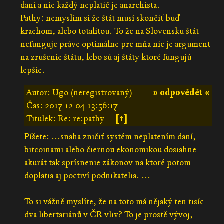
daní a nie každý neplatič je anarchista.
Pathy: nemyslím si že štát musí skončiť buď
krachom, alebo totalitou. To že na Slovensku štát
nefunguje práve optimálne pre mňa nie je argument
na zrušenie štátu, lebo sú aj štáty ktoré fungujú
lepšie.
Autor: Ugo (neregistrovaný)
» odpovědět «
Čas:
2017-12-04 13:56:17
Titulek: Re: re:pathy
[↑]
Píšete: ...snaha zničiť systém neplatením daní,
bitcoinami alebo čiernou ekonomikou dosiahne
akurát tak sprísnenie zákonov na ktoré potom
doplatia aj poctiví podnikatelia. ...
To si vážně myslíte, že na toto má nějaký ten tisíc
dva libertariánů v ČR vliv? To je prostě vývoj,