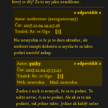
který se děj? Za to my jaksi nemůžeme.
» odpovědět «
Autor: norbertsnv (neregistrovaný)
Čas:
2017-12-04 14:45:26
Titulek: Re: re:Ugo
[↑]
Nie nemyslím si že je to dnes aktuálne, ale
niektorí tunajší diskutéri si myslia že sa takto
podarí nastoliť ankap.
Autor:
pathy
» odpovědět «
Čas:
2017-12-04 15:53:43
Titulek: Re: re:Ugo
[↑]
Web: neuveden
Mail: neuveden
Žiaden z nich si nemyslí, že sa to podarí. To
nikto nevie, či sa to podarí. Ale ak sa to má
podariť, tak jedine takto. Jedine ak každý začne