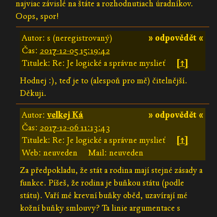
najviac závislé na štáte a rozhodnutiach úradníkov.
Oops, spor!
Autor: s (neregistrovaný)
» odpovědět «
Čas:
2017-12-05 15:19:42
Titulek: Re: Je logické a správne myslieť
[↑]
Hodnej :), teď je to (alespoň pro mě) čitelnější.
Děkuji.
Autor:
velkej Ká
» odpovědět «
Čas:
2017-12-06 11:13:43
Titulek: Re: Je logické a správne myslieť
[↑]
Web: neuveden
Mail: neuveden
Za předpokladu, že stát a rodina mají stejné zásady a
funkce. Píšeš, že rodina je buňkou státu (podle
státu). Vaří mé krevní buňky oběd, uzavírají mé
kožní buňky smlouvy? Ta linie argumentace s