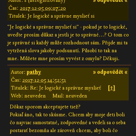
Autor: s (neregistrovaný)
» odpovědět «
Čas:
2017-12-05 09:07:20
Titulek: Je logické a správne myslieť si
"Je logické a správne myslieť si" - pokud je to logické,
uveďte prosím důkaz a jestli je to správné...? O tom co
je správné si každý může rozhodnout sám. Přijde mi ta
vytržená slova jakoby podsunutí. Působí to tak na
mne. Můžete mne prosím vyvést z omylu? Děkuji.
Autor:
pathy
» odpovědět «
Čas:
2017-12-05 14:52:51
Titulek: Re: Je logické a správne myslieť
[↑]
Web: neuveden
Mail: neuveden
Dôkaz sporom akceptujete tiež?
Pokiaľ áno, tak to skúsme. Chcem aby moje deti boli
čo najviac samostatné, zodpovedné a vedeli sa o seba
postarať bezomňa ale zároveň chcem, aby boli čo