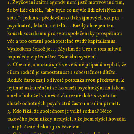
1. Zvyšování státní agendy není jistě motivované tím,
že by lidé chtěli, "aby bylo co nejvíc lidí závislých na
státu". Jedná se především o tlak zájmových skupin –
psychiatrů, lékařů, učitelů… Každý chce jen ten
kousek socialismu pro svou společensky prospěšnou
věc a pro ostatní pochopitelně tvrdý kapitalismus.
Výsledkem čehož je… Myslím že Urza o tom mluvil
naposledy v přednášce "Sociální systém".
2. Obecně, a možná spíš ve většině případů neplatí, že
cílem rodičů je samostatnost a soběstačnost dítěte.
Rodiče často mají o životě potomka svou představu, k
jejímuž uskutečnění se ho snaží psychickým nátlakem
a nebo bohužel v dnešní zkurvené době s využitím
služeb ochotných psychiatrů často i násilím přimět.
3. Kdo říká, že společnost je velká rodina? Něco
takového jsem nikdy neslyšel, a že jsem slyšel hovadin
– např. často diskutuju s Pézetem.