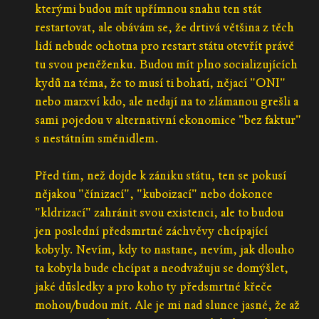
kterými budou mít upřímnou snahu ten stát
restartovat, ale obávám se, že drtivá většina z těch
lidí nebude ochotna pro restart státu otevřít právě
tu svou peněženku. Budou mít plno socializujících
kydů na téma, že to musí ti bohatí, nějací "ONI"
nebo marxví kdo, ale nedají na to zlámanou grešli a
sami pojedou v alternativní ekonomice "bez faktur"
s nestátním směnidlem.
Před tím, než dojde k zániku státu, ten se pokusí
nějakou "čínizací", "kuboizací" nebo dokonce
"kldrizací" zahránit svou existenci, ale to budou
jen poslední předsmrtné záchvěvy chcípající
kobyly. Nevím, kdy to nastane, nevím, jak dlouho
ta kobyla bude chcípat a neodvažuju se domýšlet,
jaké důsledky a pro koho ty předsmrtné křeče
mohou/budou mít. Ale je mi nad slunce jasné, že až