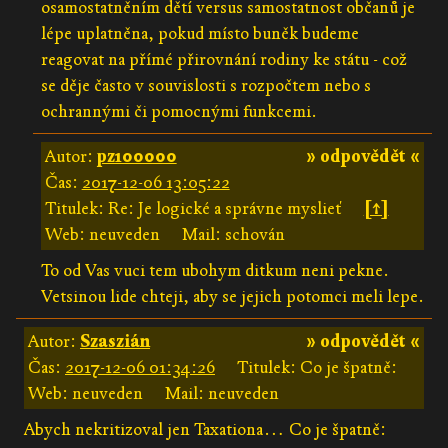
osamostatněním dětí versus samostatnost občanů je
lépe uplatněna, pokud místo buněk budeme
reagovat na přímé přirovnání rodiny ke státu - což
se děje často v souvislosti s rozpočtem nebo s
ochrannými či pomocnými funkcemi.
Autor:
pz100000
» odpovědět «
Čas:
2017-12-06 13:05:22
Titulek: Re: Je logické a správne myslieť
[↑]
Web: neuveden
Mail: schován
To od Vas vuci tem ubohym ditkum neni pekne.
Vetsinou lide chteji, aby se jejich potomci meli lepe.
Autor:
Szaszián
» odpovědět «
Čas:
2017-12-06 01:34:26
Titulek: Co je špatně:
Web: neuveden
Mail: neuveden
Abych nekritizoval jen Taxationa… Co je špatně: