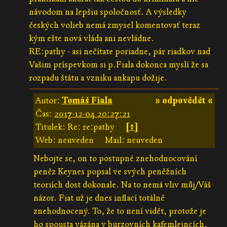
návodom na lepšiu spoločnosť. A výsledky
českých volieb nemá zmysel komentovať teraz
kým ešte nová vláda ani nevládne.
RE:pathy - asi nečítate poriadne, pár riadkov nad
Vašim príspevkom si p.Fiala dokonca myslí že sa
rozpadu štátu a vzniku ankapu dožije.
Autor:
Tomáš Fiala
» odpovědět «
Čas:
2017-12-04 20:27:21
Titulek: Re: re:pathy
[↑]
Web: neuveden
Mail: neuveden
Nebojte se, on to postupné znehodnocování
peněz Keynes popsal ve svých peněžních
teoriích dost dokonale. Na to nemá vliv můj/Váš
názor. Fiat už je dnes inflací totálně
znehodnocený. To, že to není vidět, protože je
ho spousta vázána v burzovních kafemlejncích,