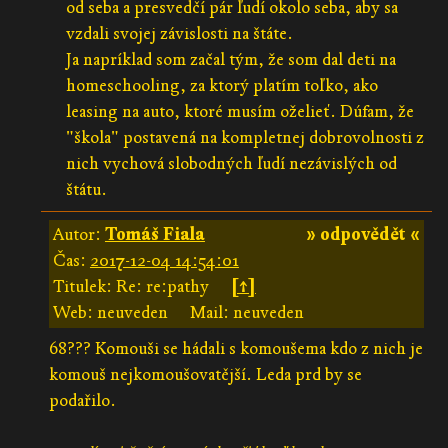
od seba a presvedčí pár ľudí okolo seba, aby sa
vzdali svojej závislosti na štáte.
Ja napríklad som začal tým, že som dal deti na
homeschooling, za ktorý platím toľko, ako
leasing na auto, ktoré musím oželieť. Dúfam, že
"škola" postavená na kompletnej dobrovolnosti z
nich vychová slobodných ľudí nezávislých od
štátu.
Autor:
Tomáš Fiala
» odpovědět «
Čas:
2017-12-04 14:54:01
Titulek: Re: re:pathy
[↑]
Web: neuveden
Mail: neuveden
68??? Komouši se hádali s komoušema kdo z nich je
komouš nejkomoušovatější. Leda prd by se
podařilo.