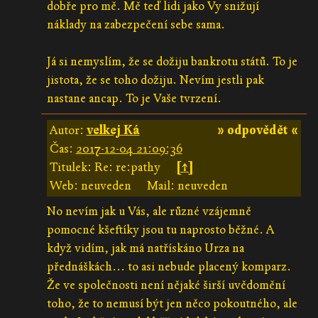
dobře pro mě. Mě teď lidi jako Vy snižují
náklady na zabezpečení sebe sama.
Já si nemyslím, že se dožiju bankrotu států. To je
jistota, že se toho dožiju. Nevím jestli pak
nastane ancap. To je Vaše tvrzení.
Autor:
velkej Ká
» odpovědět «
Čas:
2017-12-04 21:09:36
Titulek: Re: re:pathy
[↑]
Web: neuveden
Mail: neuveden
No nevím jak u Vás, ale různé vzájemně
pomocné kšeftíky jsou tu naprosto běžné. A
když vidím, jak má natřískáno Urza na
přednáškách... to asi nebude placený komparz.
Že ve společnosti není nějaké širší uvědomění
toho, že to nemusí být jen něco pokoutného, ale