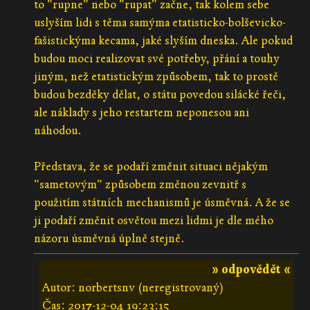
to "rupne" nebo "rupat" začne, tak kolem sebe
uslyším lidi s těma samýma etatisticko-bolševicko-
fašistickýma kecama, jaké slyším dneska. Ale pokud
budou moci realizovat své potřeby, přání a touhy
jiným, než etatistickým způsobem, tak to prostě
budou bezděky dělat, o státu povedou silácké řeči,
ale náklady s jeho restartem neponesou ani
náhodou.
Představa, že se podaří změnit situaci nějakým
"sametovým" způsobem změnou zevnitř s
použitím státních mechanismů je úsměvná. A že se
ji podaří změnit osvětou mezi lidmi je dle mého
názoru úsměvná úplně stejně.
» odpovědět «
Autor: norbertsnv (neregistrovaný)
Čas:
2017-12-04 19:23:15