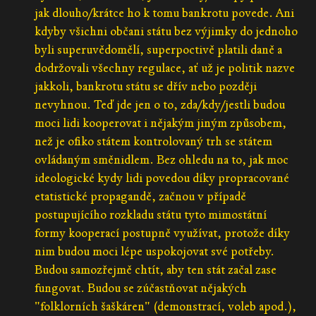
jak dlouho/krátce ho k tomu bankrotu povede. Ani
kdyby všichni občani státu bez výjimky do jednoho
byli superuvědomělí, superpoctivě platili daně a
dodržovali všechny regulace, ať už je politik nazve
jakkoli, bankrotu státu se dřív nebo později
nevyhnou. Teď jde jen o to, zda/kdy/jestli budou
moci lidi kooperovat i nějakým jiným způsobem,
než je ofiko státem kontrolovaný trh se státem
ovládaným směnidlem. Bez ohledu na to, jak moc
ideologické kydy lidi povedou díky propracované
etatistické propagandě, začnou v případě
postupujícího rozkladu státu tyto mimostátní
formy kooperací postupně využívat, protože díky
nim budou moci lépe uspokojovat své potřeby.
Budou samozřejmě chtít, aby ten stát začal zase
fungovat. Budou se zúčastňovat nějakých
"folklorních šaškáren" (demonstrací, voleb apod.),