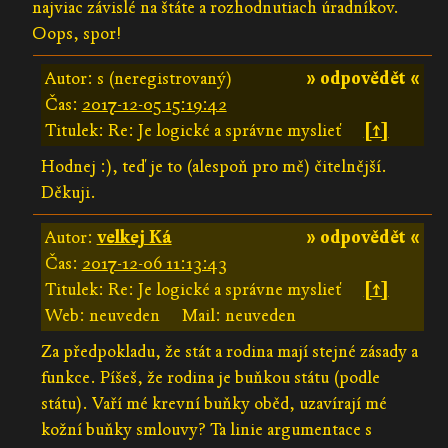
najviac závislé na štáte a rozhodnutiach úradníkov.
Oops, spor!
Autor: s (neregistrovaný)
» odpovědět «
Čas:
2017-12-05 15:19:42
Titulek: Re: Je logické a správne myslieť
[↑]
Hodnej :), teď je to (alespoň pro mě) čitelnější.
Děkuji.
Autor:
velkej Ká
» odpovědět «
Čas:
2017-12-06 11:13:43
Titulek: Re: Je logické a správne myslieť
[↑]
Web: neuveden
Mail: neuveden
Za předpokladu, že stát a rodina mají stejné zásady a
funkce. Píšeš, že rodina je buňkou státu (podle
státu). Vaří mé krevní buňky oběd, uzavírají mé
kožní buňky smlouvy? Ta linie argumentace s