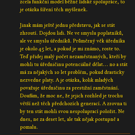
zcela funkční model běžné lidské spolupráce, to
je otázka šíření těch myšlenek.
Jinak mám ještě jednu představu, jak se stát
zhroutí. Dojdou lidi. Ne ve smyslu poplatníků,
ale ve smyslu úředníků. Průměrný věk úředníka
je okolo 45 let, a pokud je mi známo, roste to.
Teď přidej malý počet nezaměstnaných, kteří by
mohli tu úředničinu potenciálně dělat... no a stát
má za nějakých 10 let problém, pokud drasticky
nezvedne platy. A je otázka, kolik mladých
považuje úředničinu za prestižní zaměstnání.
Doufám, že moc ne, že jejich rozhled je trochu
větší než těch předchozích generací. A zrovna ti
by ten stát mohli svou nespoluprací položit. Ne
dnes, ne za deset let, ale tak nějak postupně a
pomalu.