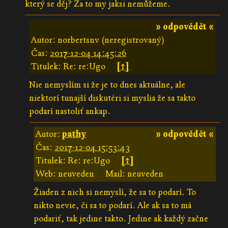
který se děj? Za to my jaksi nemůžeme.
» odpovědět «
Autor: norbertsnv (neregistrovaný)
Čas:
2017-12-04 14:45:26
Titulek: Re: re:Ugo
[↑]
Nie nemyslím si že je to dnes aktuálne, ale
niektorí tunajší diskutéri si myslia že sa takto
podarí nastoliť ankap.
Autor:
pathy
» odpovědět «
Čas:
2017-12-04 15:53:43
Titulek: Re: re:Ugo
[↑]
Web: neuveden
Mail: neuveden
Žiaden z nich si nemyslí, že sa to podarí. To
nikto nevie, či sa to podarí. Ale ak sa to má
podariť, tak jedine takto. Jedine ak každý začne