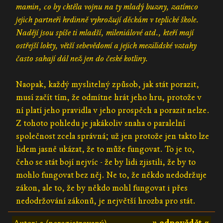
mamin, co by chtěla vojnu na ty mladý buzny, zatímco
jejich partneři hrdinně vyhrožují děckám v teplické škole.
Nadějí jsou spíše ti mladší, mileniálové atd., kteří mají
ostřejší lokty, větší sebevědomí a jejich mezilidské vztahy
často sahají dál než jen do české kotliny.
Naopak, každý myslitelný způsob, jak stát porazit,
musí začít tím, že odmítne hrát jeho hru, protože v
ní platí jeho pravidla v jeho prospěch a porazit nelze.
Z tohoto pohledu je jakákoliv snaha o paralelní
společnost zcela správná; už jen protože jen takto lze
lidem jasně ukázat, že to může fungovat. To je to,
čeho se stát bojí nejvíc - že by lidi zjistili, že by to
mohlo fungovat bez něj. Ne to, že někdo nedodržuje
zákon, ale to, že by někdo mohl fungovat i přes
nedodržování zákonů, je největší hrozba pro stát.