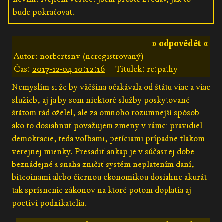
bude pokračovat.
» odpovědět «
Autor: norbertsnv (neregistrovaný)
Čas:
2017-12-04 10:12:16
Titulek: re:pathy
Nemyslím si že by väčšina očakávala od štátu viac a viac
služieb, aj ja by som niektoré služby poskytované
štátom rád oželel, ale za omnoho rozumnejší spôsob
ako to dosiahnuť považujem zmeny v rámci pravidiel
demokracie, teda voľbami, petíciami prípadne tlakom
verejnej mienky. Presadiť ankap je v súčasnej dobe
beznádejné a snaha zničiť systém neplatením daní,
bitcoinami alebo čiernou ekonomikou dosiahne akurát
tak sprísnenie zákonov na ktoré potom doplatia aj
poctiví podnikatelia.