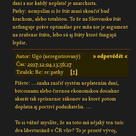
daní a nie každý neplatič je anarchista.
Pathy: nemyslím si že štát musí skončiť buď
krachom, alebo totalitou. To že na Slovensku štát
nefunguje práve optimálne pre mňa nie je argument
na zrušenie štátu, lebo sú aj štáty ktoré fungujú
lepšie.
Autor: Ugo (neregistrovaný)
» odpovědět «
Čas:
2017-12-04 13:56:17
Titulek: Re: re:pathy
[↑]
Píšete: ...snaha zničiť systém neplatením daní,
bitcoinami alebo čiernou ekonomikou dosiahne
akurát tak sprísnenie zákonov na ktoré potom
doplatia aj poctiví podnikatelia. ...
To si vážně myslíte, že na toto má nějaký ten tisíc
dva libertariánů v ČR vliv? To je prostě vývoj,