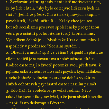
1. Zvyšování státní agendy není jistě motivované tím,
že by lidé chtěli, "aby bylo co nejvíc lidí závislých na
státu". Jedná se především o tlak zájmových skupin –
psychiatrů, lékařů, učitelů… Každý chce jen ten
kousek socialismu pro svou společensky prospěšnou
věc a pro ostatní pochopitelně tvrdý kapitalismus.
Výsledkem čehož je… Myslím že Urza o tom mluvil
naposledy v přednášce "Sociální systém".
2. Obecně, a možná spíš ve většině případů neplatí, že
cílem rodičů je samostatnost a soběstačnost dítěte.
Rodiče často mají o životě potomka svou představu, k
jejímuž uskutečnění se ho snaží psychickým nátlakem
a nebo bohužel v dnešní zkurvené době s využitím
služeb ochotných psychiatrů často i násilím přimět.
3. Kdo říká, že společnost je velká rodina? Něco
takového jsem nikdy neslyšel, a že jsem slyšel hovadin
– např. často diskutuju s Pézetem.