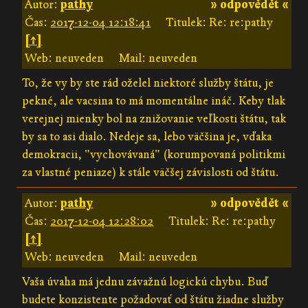
Autor:
pathy
» odpovědět «
Čas:
2017-12-04 12:18:41
Titulek: Re: re:pathy
[↑]
Web: neuveden
Mail: neuveden
To, že vy by ste rád oželel niektoré služby štátu, je
pekné, ale vacsina to má momentálne ináč. Keby tlak
verejnej mienky bol na znižovanie veľkosti štátu, tak
by sa to asi dialo. Nedeje sa, lebo väčšina je, vďaka
demokracii, "vychovávaná" (korumpovaná politikmi
za vlastné peniaze) k stále väčšej závislosti od štátu.
Autor:
pathy
» odpovědět «
Čas:
2017-12-04 12:28:02
Titulek: Re: re:pathy
[↑]
Web: neuveden
Mail: neuveden
Vaša úvaha má jednu závažnú logickú chybu. Buď
budete konzistente požadovať od štátu žiadne služby