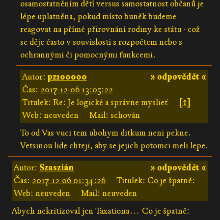
osamostatněním dětí versus samostatnost občanů je
lépe uplatněna, pokud místo buněk budeme
reagovat na přímé přirovnání rodiny ke státu - což
se děje často v souvislosti s rozpočtem nebo s
ochrannými či pomocnými funkcemi.
Autor:
pz100000
» odpovědět «
Čas:
2017-12-06 13:05:22
Titulek: Re: Je logické a správne myslieť
[↑]
Web: neuveden
Mail: schován
To od Vas vuci tem ubohym ditkum neni pekne.
Vetsinou lide chteji, aby se jejich potomci meli lepe.
Autor:
Szaszián
» odpovědět «
Čas:
2017-12-06 01:34:26
Titulek: Co je špatně:
Web: neuveden
Mail: neuveden
Abych nekritizoval jen Taxationa… Co je špatně: