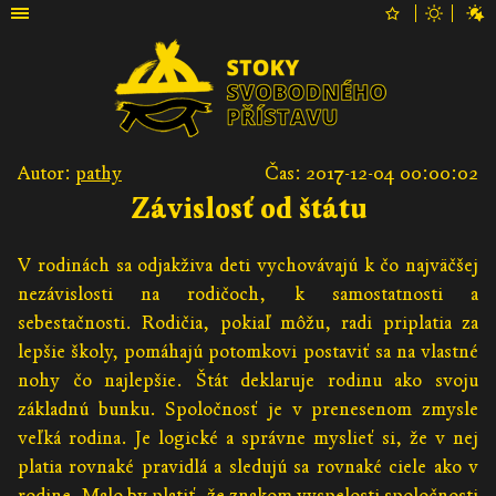
Autor:
pathy
Čas: 2017-12-04 00:00:02
Závislosť od štátu
V rodinách sa odjakživa deti vychovávajú k čo najväčšej
nezávislosti na rodičoch, k samostatnosti a
sebestačnosti. Rodičia, pokiaľ môžu, radi priplatia za
lepšie školy, pomáhajú potomkovi postaviť sa na vlastné
nohy čo najlepšie. Štát deklaruje rodinu ako svoju
základnú bunku. Spoločnosť je v prenesenom zmysle
veľká rodina. Je logické a správne myslieť si, že v nej
platia rovnaké pravidlá a sledujú sa rovnaké ciele ako v
rodine. Malo by platiť, že znakom vyspelosti spoločnosti