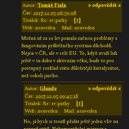
Autor:
Tomáš Fiala
» odpovědět «
Čas:
2017-12-05 06:59:08
Titulek: Re: re:pathy
[↑]
Web: neuveden
Mail: neuveden
Možná už za 10 let pomalu začnou problémy s
fungováním průběžného systému důchodů.
Nejen v ČR, ale v celé EU. To, když uvidí lidi
ještě v tu dobu v aktivním věku, bude to pro
postupný rozklad státu důležitější katralyzátor,
než cokoli jiného.
Autor:
Glande
» odpovědět «
Čas:
2017-12-05 09:45:18
Titulek: Re: re:pathy
[↑]
Web: neuveden
Mail: neuveden
No, já bych si troufl přidat ještě jeden vliv na
rozpad států. Nekompatibilní migrace a