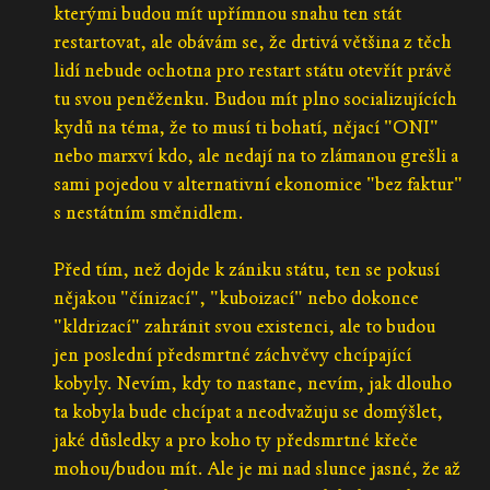
kterými budou mít upřímnou snahu ten stát
restartovat, ale obávám se, že drtivá většina z těch
lidí nebude ochotna pro restart státu otevřít právě
tu svou peněženku. Budou mít plno socializujících
kydů na téma, že to musí ti bohatí, nějací "ONI"
nebo marxví kdo, ale nedají na to zlámanou grešli a
sami pojedou v alternativní ekonomice "bez faktur"
s nestátním směnidlem.
Před tím, než dojde k zániku státu, ten se pokusí
nějakou "čínizací", "kuboizací" nebo dokonce
"kldrizací" zahránit svou existenci, ale to budou
jen poslední předsmrtné záchvěvy chcípající
kobyly. Nevím, kdy to nastane, nevím, jak dlouho
ta kobyla bude chcípat a neodvažuju se domýšlet,
jaké důsledky a pro koho ty předsmrtné křeče
mohou/budou mít. Ale je mi nad slunce jasné, že až