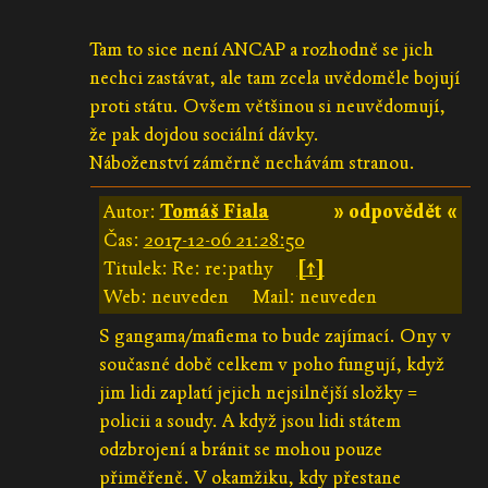
Tam to sice není ANCAP a rozhodně se jich
nechci zastávat, ale tam zcela uvědoměle bojují
proti státu. Ovšem většinou si neuvědomují,
že pak dojdou sociální dávky.
Náboženství záměrně nechávám stranou.
Autor:
Tomáš Fiala
» odpovědět «
Čas:
2017-12-06 21:28:50
Titulek: Re: re:pathy
[↑]
Web: neuveden
Mail: neuveden
S gangama/mafiema to bude zajímací. Ony v
současné době celkem v poho fungují, když
jim lidi zaplatí jejich nejsilnější složky =
policii a soudy. A když jsou lidi státem
odzbrojení a bránit se mohou pouze
přiměřeně. V okamžiku, kdy přestane