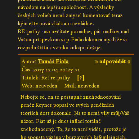
návodom na lepšiu spoločnosť. A výsledky
českých volieb nemá zmysel komentovať teraz
kým ešte nová vláda ani nevládne.
RE:pathy - asi nečítate poriadne, pár riadkov nad
Vašim príspevkom si p.Fiala dokonca myslí že sa
rozpadu štátu a vzniku ankapu dožije.
Autor:
Tomáš Fiala
» odpovědět «
Čas:
2017-12-04 20:27:21
Titulek: Re: re:pathy
[↑]
Web: neuveden
Mail: neuveden
Nebojte se, on to postupné znehodnocování
peněz Keynes popsal ve svých peněžních
teoriích dost dokonale. Na to nemá vliv můj/Váš
názor. Fiat už je dnes inflací totálně
znehodnocený. To, že to není vidět, protože je
ho spousta vázána v burzovních kafemlejncích,