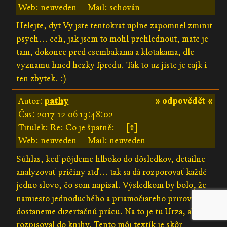
Web: neuveden
Mail: schován
Helejte, dyt Vy jste tentokrat uplne zapomnel zminit
psych... ech, jak jsem to mohl prehlednout, mate je
tam, dokonce pred esembakama a klotakama, dle
vyznamu hned hezky fpredu. Tak to uz jiste je cajk i
ten zbytek. :)
Autor:
pathy
» odpovědět «
Čas:
2017-12-06 13:48:02
Titulek: Re: Co je špatně:
[↑]
Web: neuveden
Mail: neuveden
Súhlas, keď pôjdeme hlboko do dôsledkov, detailne
analyzovať príčiny atď... tak sa dá rozporovať každé
jedno slovo, čo som napísal. Výsledkom by bolo, že
namiesto jednoduchého a priamočiareho prirovnania,
dostaneme dizertačnú prácu. Na to je tu Urza, aby sa
rozpisoval do knihy. Tento môj textík je skôr