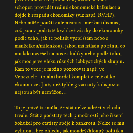
schopen provádět reálné ekonomické kalkulace a
dojde k rozpadu ekonomiky (viz např. RVHP).
Nebo může použít eufemismus - merkantilismus,
což jsou v podstatě bezhlavé zásahy do ekonomiky
podle toho, jak se politik vyspí (sám nebo s
manželkou/milenkou), jakou má náladu po ránu, co
mu kdo navěšel na nos za bulíky nebo podle toho,
jak moc je ve vleku různých lobbystických skupin.
Kam to vede je možno pozorovat např. ve
Venezuele - totální bordel komplet v celé ofiko
ekonomice. Jiné, než tyhle 3 varianty k dispozici
nejsou a být nemůžou...
To je právě ta smůla, že stát nelze udržet v chodu
trvale. Stát z podstaty těch 3 možností jeho řízení
bohužel pro etatisty spěje k bankrotu. Nelze se mu
vyhnout, bez ohledu, jak moudrý/hloupý politik a