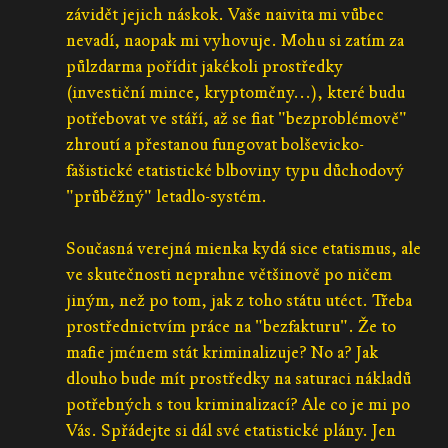
závidět jejich náskok. Vaše naivita mi vůbec
nevadí, naopak mi vyhovuje. Mohu si zatím za
půlzdarma pořídit jakékoli prostředky
(investiční mince, kryptoměny...), které budu
potřebovat ve stáří, až se fiat "bezproblémově"
zhroutí a přestanou fungovat bolševicko-
fašistické etatistické blboviny typu důchodový
"průběžný" letadlo-systém.
Současná verejná mienka kydá sice etatismus, ale
ve skutečnosti neprahne většinově po ničem
jiným, než po tom, jak z toho státu utéct. Třeba
prostřednictvím práce na "bezfakturu". Že to
mafie jménem stát kriminalizuje? No a? Jak
dlouho bude mít prostředky na saturaci nákladů
potřebných s tou kriminalizací? Ale co je mi po
Vás. Spřádejte si dál své etatistické plány. Jen