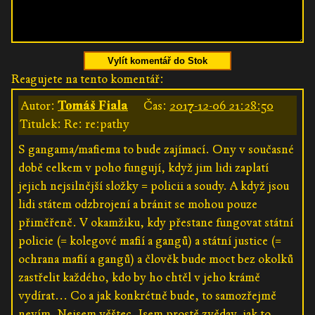
Vylít komentář do Stok
Reagujete na tento komentář:
Autor:
Tomáš Fiala
Čas:
2017-12-06 21:28:50
Titulek: Re: re:pathy
S gangama/mafiema to bude zajímací. Ony v současné
době celkem v poho fungují, když jim lidi zaplatí
jejich nejsilnější složky = policii a soudy. A když jsou
lidi státem odzbrojení a bránit se mohou pouze
přiměřeně. V okamžiku, kdy přestane fungovat státní
policie (= kolegové mafií a gangů) a státní justice (=
ochrana mafií a gangů) a člověk bude moct bez okolků
zastřelit každého, kdo by ho chtěl v jeho krámě
vydírat... Co a jak konkrétně bude, to samozřejmě
nevím. Nejsem věštec. Jsem prostě zvědav, jak to