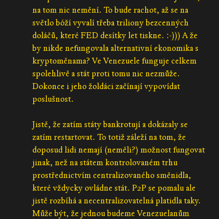
na tom nic nemění. To bude rachot, až se na
světlo bóží vyvalí třeba triliony bezcenných
doláčů, které FED desítky let tiskne. :-))) A že
by nikde nefungovala alternativní ekonomika s
kryptoměnama? Ve Venezuele funguje celkem
spolehlivě a stát proti tomu nic nezmůže.
Dokonce i jeho žoldáci začínají vypovídat
poslušnost.
Jistě, že zatím státy bankrotují a dokázaly se
zatím restartovat. To totiž záleží na tom, že
doposud lidi nemají (neměli?) možnost fungovat
jinak, než na státem kontrolovaném trhu
prostřednictvím centralizovaného směnidla,
které vždycky ovládne stát. P2P se pomalu ale
jistě rozbíhá a necentralizovatelná platidla taky.
Může být, že jednou budeme Venezuelanům