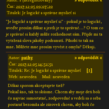
Autor: s (neregistrovaný)
» odpovědět «
Čas:
2017-12-05 09:07:20
Titulek: Je logické a správne myslieť si
"Je logické a správne myslieť si" - pokud je to logické,
uveďte prosím důkaz a jestli je to správné...? O tom co
je správné si každý může rozhodnout sám. Přijde mi ta
vytržená slova jakoby podsunutí. Působí to tak na
mne. Můžete mne prosím vyvést z omylu? Děkuji.
Autor:
pathy
» odpovědět «
Čas:
2017-12-05 14:52:51
Titulek: Re: Je logické a správne myslieť
[↑]
Web: neuveden
Mail: neuveden
Dôkaz sporom akceptujete tiež?
Pokiaľ áno, tak to skúsme. Chcem aby moje deti boli
čo najviac samostatné, zodpovedné a vedeli sa o seba
postarať bezomňa ale zároveň chcem, aby boli čo