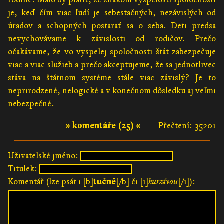
je, keď čím viac ľudí je sebestačných, nezávislých od
úradov a schopných postarať sa o seba. Deti predsa
nevychovávame k závislosti od rodičov. Prečo
očakávame, že vo vyspelej spoločnosti štát zabezpečuje
viac a viac služieb a prečo akceptujeme, že sa jednotlivec
stáva na štátnom systéme stále viac závislý? Je to
neprirodzené, nelogické a v konečnom dôsledku aj veľmi
nebezpečné.
» komentáře (25) «
Přečtení: 35201
Uživatelské jméno:
Titulek:
Komentář (lze psát i [b]
tučně
[/b] či [i]
kurzívou
[/i]):