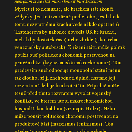
nemyslím si že štát musí skončiť buď krachom
Myslet si to nemusíte, ale krachem stát skončí
vždycky. Jen to trvá různě podle toho, jestli ho k
tomu nezvratnému krachu vede někdo opatrně (i
Thatcherová by nakonec dovedla UK ke krachu,
měla-li by dostatek času) nebo zbrkle (jako třeba
venezuelský autobusák). K řízení státu může politik
použít buď politickou ekonomii postavenou na
peněžní bázi (keynesiánská makroekonomie). Tou
především znehodnocuje monopolní státní měnu
tak dlouho, až ji znehodnotí úplně, nastane její
rozvrat a následuje bankrot státu. Případně může
těsně před tímto rozvratem vyvolat vojenský
konflikt, ve kterém utopí makroekonomickou
hospodářskou bublinu (viz např. Hitler). Nebo
může použít politickou ekonomii postavenou na
produktové bázi (marxismus-leninismus). Tou
především zničí systém cen, nikdo nebude