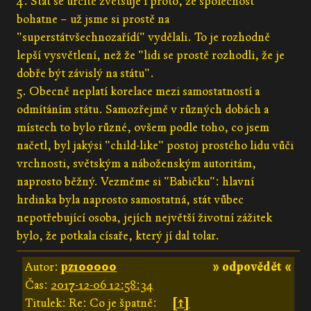
4. Stát se určitě zvětšuje i proto, že společnost
bohatne – už jsme si prostě na
"superstátvšechnozařídí" vydělali. To je rozhodně
lepší vysvětlení, než že "lidi se prostě rozhodli, že je
dobře být závislý na státu".
5. Obecně neplatí korelace mezi samostatností a
odmítáním státu. Samozřejmě v různých dobách a
místech to bylo různé, ovšem podle toho, co jsem
načetl, byl jakýsi "child-like" postoj prostého lidu vůči
vrchnosti, světským a náboženským autoritám,
naprosto běžný. Vezměme si "Babičku": hlavní
hrdinka byla naprosto samostatná, stát vůbec
nepotřebující osoba, jejích největší životní zážitek
bylo, že potkala císaře, který jí dal tolar.
Autor:
pz100000
» odpovědět «
Čas:
2017-12-06 12:58:34
Titulek: Re: Co je špatně:
[↑]