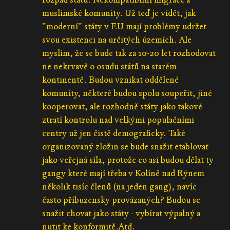
muslimské komunity. Už teď je vidět, jak
"moderní" státy v EU mají problémy udržet
svou existenci na určitých územích. Ale
myslím, že se bude tak za 10-20 let rozhodovat
ne nekrvavě o osudu států na starém
kontinentě. Budou vznikat oddělené
komunity, některé budou spolu soupeřit, jiné
kooperovat, ale rozhodně státy jako takové
ztratí kontrolu nad velkými populačními
centry už jen čistě demograficky. Také
organizovaný zložin se bude snažit etablovat
jako veřejná síla, protože co asi budou dělat ty
gangy které mají třeba v Kolíně nad Rýnem
několik tisíc členů (na jeden gang), navíc
často příbuzensky provázaných? Budou se
snažit chovat jako státy - vybírat výpalný a
nutit ke konformitě.Atd.