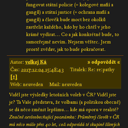
fungovat státní policie (= kolegové mafií a
gangů) a státní justice (= ochrana mafií a
gangů) a člověk bude moct bez okolků
zastřelit každého, kdo by ho chtěl v jeho
krámě vydírat... Co a jak konkrétně bude, to
samozřejmě nevím. Nejsem věštec. Jsem
prostě zvědav, jak to bude pokračovat.
Autor:
velkej Ká
» odpovědět «
Čas:
2017-12-04 15:48:43
Titulek: Re: re:pathy
[↑]
Web: neuveden
Mail: neuveden
Viděl jste výsledky letošních voleb v ČR? Viděl jste
je? Ta Vaše představa, že volbami (a politikou obecně)
se dá něco změnit lepšímu... kde má oporu v realitě?
Značně zevšeobecňující poznámka: Průměrný člověk v ČR
má něco málo přes 40 let, což odpovídá té skupině šílených