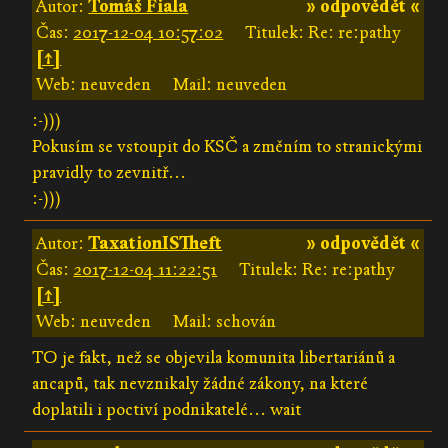
Autor:
Tomáš Fiala
» odpovědět «
Čas:
2017-12-04 10:57:02
Titulek: Re: re:pathy
[↑]
Web: neuveden
Mail: neuveden
:-)))
Pokusím se vstoupit do KSČ a změním to stranickými
pravidly to zevnitř...
:-)))
Autor:
TaxationISTheft
» odpovědět «
Čas:
2017-12-04 11:22:51
Titulek: Re: re:pathy
[↑]
Web: neuveden
Mail: schován
TO je fakt, než se objevila komunita libertariánů a
ancapů, tak nevznikaly žádné zákony, na které
doplatili i poctiví podnikatelé... wait