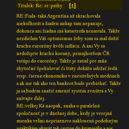
Titulek: Re: re:pathy
[↑]
RE:Fiala- taká Argentína už skrachovala
niekoľkorát a žiaden ankap tam nepanuje,
dokonca ani žiadna iná katastrofa nenastala. Takže
nezdieľam Váš optimizmus žeby som sa mal dožiť
krachu eurozóny kvôli inflácii. A ani Vy sa
nedožijete krachu koruny, prinajhoršom ČR
vstúpi do eurozóny. Takže je zatiaľ pre mňa
zbytočné špekulovať či štáty dokážu udržať šedú
resp. čiernu ekonomiku v znesiteľných medziach
a ak nie tak ako ten bankrot bude prebiehať. Takže
ja sa budem snažiť zmeniť systém zvnútra a Vy
snívajte ďalej.
RE:velkej Ká-naopak, snaha o paralelnú
spoločnosť je v dnešnej dobe, kedy je verejná
mienka veľmi nepriaznivo naklonená podobným
praktikám akurát tak cestou do kriminálu a nie