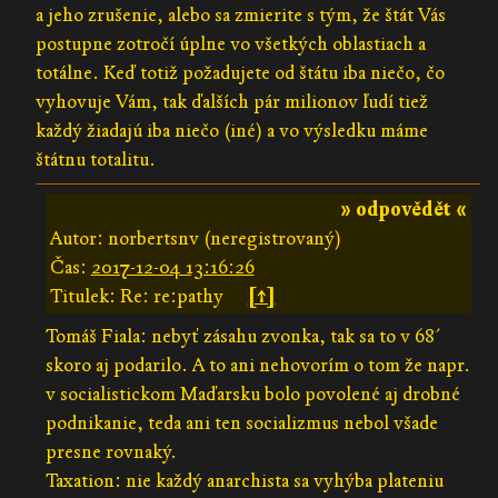
a jeho zrušenie, alebo sa zmierite s tým, že štát Vás
postupne zotročí úplne vo všetkých oblastiach a
totálne. Keď totiž požadujete od štátu iba niečo, čo
vyhovuje Vám, tak ďalších pár milionov ľudí tiež
každý žiadajú iba niečo (iné) a vo výsledku máme
štátnu totalitu.
» odpovědět «
Autor: norbertsnv (neregistrovaný)
Čas:
2017-12-04 13:16:26
Titulek: Re: re:pathy
[↑]
Tomáš Fiala: nebyť zásahu zvonka, tak sa to v 68´
skoro aj podarilo. A to ani nehovorím o tom že napr.
v socialistickom Maďarsku bolo povolené aj drobné
podnikanie, teda ani ten socializmus nebol všade
presne rovnaký.
Taxation: nie každý anarchista sa vyhýba plateniu