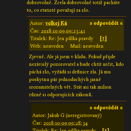
dobrovolně. Zcela dobrovolně totiž pacháte
to, co etatisté považují za zlo.
Autor:
velkej Ká
» odpovědět «
Čas:
2018-10-09 09:23:41
Titulek: Re: Jen půlka pravdy
[↑]
Web: neuveden
Mail: neuveden
Zjevně. Ale já jsem v klidu. Pokud přijde
nezávislý pozorovatel a bude chtít určit, kdo
páchá zlo, vyžádá si definice zla. Já mu
poskytnu pár jednoduchých jasně
srozumitelných vět. Stát asi tak milion
různě si odporujících zákonů.
» odpovědět «
Autor: Jakub G (neregistrovaný)
Čas:
2018-10-09 09:28:34
Titulek: Re: Jen půlka pravdy
[↑]