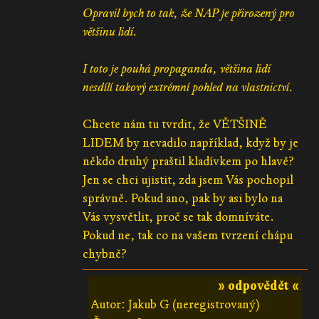
Opravil bych to tak, že NAP je přirozený pro
většinu lidí.
I toto je pouhá propaganda, většina lidí
nesdílí takový extrémní pohled na vlastnictví.
Chcete nám tu tvrdit, že VĚTŠINĚ
LIDEM by nevadilo například, když by je
někdo druhý praštil kladívkem po hlavě?
Jen se chci ujistit, zda jsem Vás pochopil
správně. Pokud ano, pak by asi bylo na
Vás vysvětlit, proč se tak domníváte.
Pokud ne, tak co na vašem tvrzení chápu
chybně?
» odpovědět «
Autor: Jakub G (neregistrovaný)