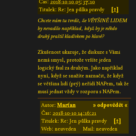
Čas:
2018-10-10 05:37:10
Titulek: Re: Jen půlka pravdy
[↑]
Chcete nám tu tvrdit, že VĚTŠINĚ LIDEM
by nevadilo například, když by je někdo
druhý praštil kladívkem po hlavě?
Zkušenost ukazuje, že diskuze s Vámi
nemá smysl, protože vršíte jeden
logický faul za druhým. Jako například
nyní, když se snažíte naznačit, že když
se většina lidí (prý) neřídí NAPem, tak že
musí jednat vždy v rozporu s NAPem.
Autor:
Marťan
» odpovědět «
Čas:
2018-10-10 14:16:21
Titulek: Re: Jen půlka pravdy
[↑]
Web: neuveden
Mail: neuveden