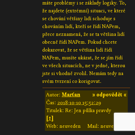
máte problémy i se základy logiky. To,
že najdete (extrémní) situaci, ve které
se chování většiny lidí schoduje s
chováním lidí, kteří se řídí NAPem,
přece neznamená, že se ta většina lidí
obecně řídí NAPem. Pokud chcete
dokazovat, že se většina lidí řídí
NAPem, musíte ukázat, že se jím řídí
ve všech situacích, ne v jedné, kterou
jste si vhodně zvolil. Nemám tedy na
svém tvrzení co korigovat.
Autor:
Marťan
» odpovědět «
Čas:
2018-10-10 15:52:29
Titulek: Re: Jen půlka pravdy
[↑]
Web: neuveden
Mail: neuveden