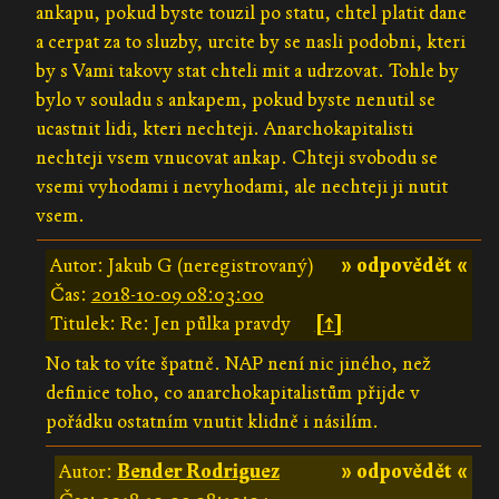
ankapu, pokud byste touzil po statu, chtel platit dane
a cerpat za to sluzby, urcite by se nasli podobni, kteri
by s Vami takovy stat chteli mit a udrzovat. Tohle by
bylo v souladu s ankapem, pokud byste nenutil se
ucastnit lidi, kteri nechteji. Anarchokapitalisti
nechteji vsem vnucovat ankap. Chteji svobodu se
vsemi vyhodami i nevyhodami, ale nechteji ji nutit
vsem.
Autor: Jakub G (neregistrovaný)
» odpovědět «
Čas:
2018-10-09 08:03:00
Titulek: Re: Jen půlka pravdy
[↑]
No tak to víte špatně. NAP není nic jiného, než
definice toho, co anarchokapitalistům přijde v
pořádku ostatním vnutit klidně i násilím.
Autor:
Bender Rodriguez
» odpovědět «