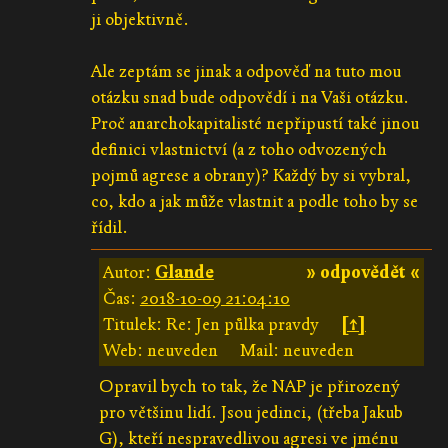
ji objektivně.
Ale zeptám se jinak a odpověď na tuto mou
otázku snad bude odpovědí i na Vaši otázku.
Proč anarchokapitalisté nepřipustí také jinou
definici vlastnictví (a z toho odvozených
pojmů agrese a obrany)? Každý by si vybral,
co, kdo a jak může vlastnit a podle toho by se
řídil.
Autor:
Glande
» odpovědět «
Čas:
2018-10-09 21:04:10
Titulek: Re: Jen půlka pravdy
[↑]
Web: neuveden
Mail: neuveden
Opravil bych to tak, že NAP je přirozený
pro většinu lidí. Jsou jedinci, (třeba Jakub
G), kteří nespravedlivou agresi ve jménu