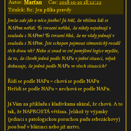
Autor:
Marťan
Čas:
2018-10-10 18:12:22
Titulek: Re: Jen půlka pravdy
Jenže zde jde o něco jiného! Já řekl, že většina lidí se
NAPem neřídí. To tvrzení neříká, že nikdy nejednají v
souladu s NAPem! To tvrzení říká, že ne vždy jednají v
souladu s NAPem. Jste schopen pojmout sémantický rozdíl
těch dvou vět? Nebo si snad ve své pomýlené logice myslíte,
že to, že člověk jedná podle NAPu v jedné situaci, nějak
dokazuje, že jedná podle NAPu ve všech situacích?
Řídí se podle NAPu = chová se podle NAPu
Neřídí se podle NAPu = nechová se podle NAPu.
Já Vám na příkladu s kladívkama ukázal, že chová. A to
tak, že NAPROSTÁ většina. Jelikož ty výjimky
(jedinci s patologickou poruchou pudu sebezáchovy)
jsou buď v blázinci nebo již mrtvi.