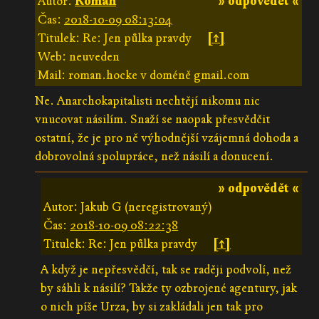
Autor:
Roman
» odpovědět «
Čas:
2018-10-09 08:13:04
Titulek: Re: Jen půlka pravdy
[↑]
Web: neuveden
Mail: roman.hocke v doméně gmail.com
Ne. Anarchokapitalisti nechtějí nikomu nic
vnucovat násilím. Snaží se naopak přesvědčit
ostatní, že je pro ně výhodnější vzájemná dohoda a
dobrovolná spolupráce, než násilí a donucení.
» odpovědět «
Autor: Jakub G (neregistrovaný)
Čas:
2018-10-09 08:22:38
Titulek: Re: Jen půlka pravdy
[↑]
A když je nepřesvědčí, tak se raději podvolí, než
by sáhli k násilí? Takže ty ozbrojené agentury, jak
o nich píše Urza, by si zakládali jen tak pro