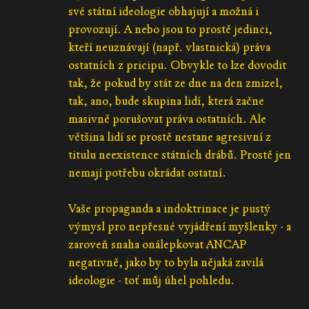
své státní ideologie obhajují a možná i
provozují. A nebo jsou to prostě jedinci,
kteří neuznávají (např. vlastnická) práva
ostatních z pricipu. Obvykle to lze dovodit
tak, že pokud by stát ze dne na den zmizel,
tak, ano, bude skupina lidí, která začne
masivně porušovat práva ostatních. Ale
většina lidí se prostě nestane agresivní z
titulu neexistence státních drábů. Prostě jen
nemají potřebu okrádat ostatní.
Vaše propaganda a indoktrinace je pustý
výmysl pro nepřesné vyjádření myšlenky - a
zaroveň snaha onálepkovat ANCAP
negativně, jako by to byla nějaká zavilá
ideologie - toť můj úhel pohledu.