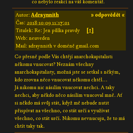
co nebylo reakcí na váš komentář.
Autor:
Adraynnith
» odpovědět «
Čas:
2018-10-09 11:17:01
Titulek: Re: Jen půlka pravdy
[↑]
Web: neuveden
Mail: adraynnith v doméně gmail.com
Co přesně podle Vás chtějí anarchokapitalisti
někomu vnucovat? Neznám všechny
anarchokapitalisty, možná jste se setkal s někým,
kdo zrovna něco vnucovat někomu chtěl...
Já nikomu nic násilím vnucovat nechci. A taky
nechci, aby někdo něco násilím vnucoval mně. Ať
si někdo má svůj stát, když mě nebude nutit
přispívat na všechno, co stát určí a využívat
všechno, co stát určí. Nikomu nevnucuju, že to má
chtít taky tak.