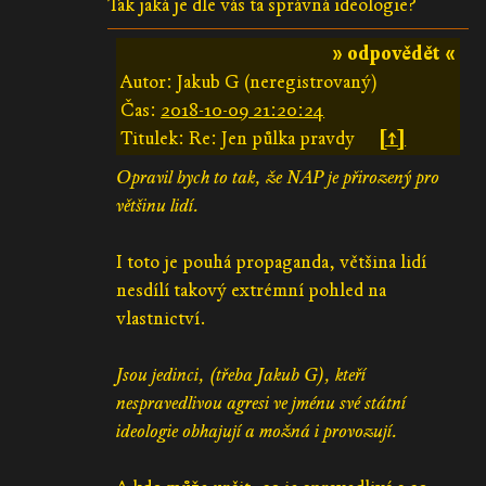
Tak jaká je dle vás ta správná ideologie?
» odpovědět «
Autor: Jakub G (neregistrovaný)
Čas:
2018-10-09 21:20:24
Titulek: Re: Jen půlka pravdy
[↑]
Opravil bych to tak, že NAP je přirozený pro
většinu lidí.
I toto je pouhá propaganda, většina lidí
nesdílí takový extrémní pohled na
vlastnictví.
Jsou jedinci, (třeba Jakub G), kteří
nespravedlivou agresi ve jménu své státní
ideologie obhajují a možná i provozují.