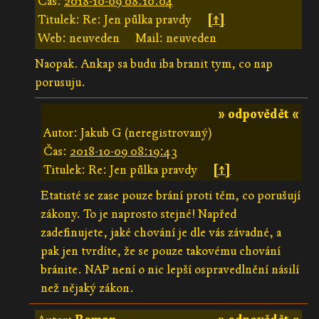
Čas:
2018-10-09 08:10:04
Titulek: Re: Jen půlka pravdy
[↑]
Web: neuveden
Mail: neuveden
Naopak. Ankap sa budu iba branit tym, co nap
porusuju.
» odpovědět «
Autor: Jakub G (neregistrovaný)
Čas:
2018-10-09 08:19:43
Titulek: Re: Jen půlka pravdy
[↑]
Etatisté se zase pouze brání proti těm, co porušují
zákony. To je naprosto stejné! Napřed
zadefinujete, jaké chování je dle vás závadné, a
pak jen tvrdíte, že se pouze takovému chování
bránite. NAP není o nic lepší ospravedlnění násilí
než nějaký zákon.