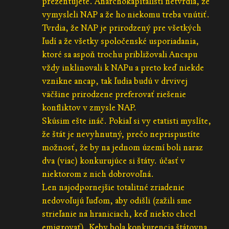
prezentujete. Anarchokapitalisti netvrdia, že
vymysleli NAP a že ho niekomu treba vnútiť.
Tvrdia, že NAP je prirodzený pre všetkých
ľudí a že všetky spoločenské usporiadania,
ktoré sa aspoň trochu približovali Ancapu
vždy inklinovali k NAPu a preto keď niekde
vznikne ancap, tak ľudia budú v drvivej
väčšine prirodzene preferovať riešenie
konfliktov v zmysle NAP.
Skúsim ešte ináč. Pokiaľ si vy etatisti myslíte,
že štát je nevyhnutný, prečo neprispustíte
možnosť, že by na jednom území boli naraz
dva (viac) konkurujúce si štáty. účasť v
niektorom z nich dobrovoľná.
Len najodpornejšie totalitné zriadenie
nedovoľujú ľuďom, aby odišli (zažili sme
strieľanie na hraniciach, keď niekto chcel
emigrovať). Keby bola konkurencia štátovna