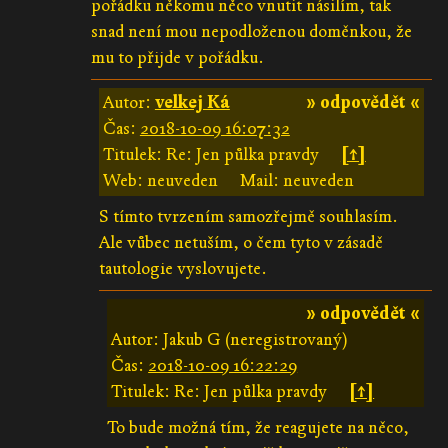
pořádku někomu něco vnutit násilím, tak
snad není mou nepodloženou doměnkou, že
mu to přijde v pořádku.
Autor:
velkej Ká
» odpovědět «
Čas:
2018-10-09 16:07:32
Titulek: Re: Jen půlka pravdy
[↑]
Web: neuveden
Mail: neuveden
S tímto tvrzením samozřejmě souhlasím.
Ale vůbec netuším, o čem tyto v zásadě
tautologie vyslovujete.
» odpovědět «
Autor: Jakub G (neregistrovaný)
Čas:
2018-10-09 16:22:29
Titulek: Re: Jen půlka pravdy
[↑]
To bude možná tím, že reagujete na něco,