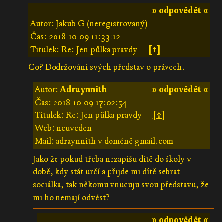
» odpovědět «
Autor: Jakub G (neregistrovaný)
Čas:
2018-10-09 11:33:12
Titulek: Re: Jen půlka pravdy
[↑]
Co? Dodržování svých představ o právech.
Autor:
Adraynnith
» odpovědět «
Čas:
2018-10-09 17:02:54
Titulek: Re: Jen půlka pravdy
[↑]
Web: neuveden
Mail: adraynnith v doméně gmail.com
Jako že pokud třeba nezapíšu dítě do školy v
době, kdy stát určí a přijde mi dítě sebrat
sociálka, tak někomu vnucuju svou představu, že
mi ho nemají odvést?
» odpovědět «