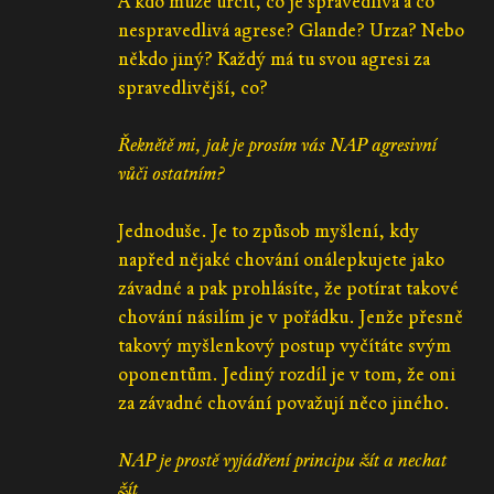
A kdo může určit, co je spravedlivá a co
nespravedlivá agrese? Glande? Urza? Nebo
někdo jiný? Každý má tu svou agresi za
spravedlivější, co?
Řeknětě mi, jak je prosím vás NAP agresivní
vůči ostatním?
Jednoduše. Je to způsob myšlení, kdy
napřed nějaké chování onálepkujete jako
závadné a pak prohlásíte, že potírat takové
chování násilím je v pořádku. Jenže přesně
takový myšlenkový postup vyčítáte svým
oponentům. Jediný rozdíl je v tom, že oni
za závadné chování považují něco jiného.
NAP je prostě vyjádření principu žít a nechat
žít