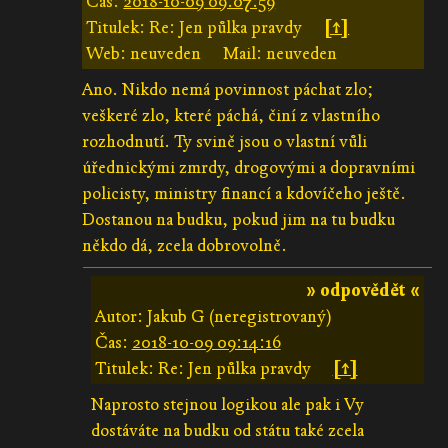
Čas:
2018-10-09 09:07:59
Titulek: Re: Jen půlka pravdy
[↑]
Web: neuveden
Mail: neuveden
Ano. Nikdo nemá povinnost páchat zlo;
veškeré zlo, které páchá, činí z vlastního
rozhodnutí. Ty svině jsou o vlastní vůli
úřednickými zmrdy, drogovými a dopravními
policisty, ministry financí a kdovíčeho ještě.
Dostanou na budku, pokud jim na tu budku
někdo dá, zcela dobrovolně.
» odpovědět «
Autor: Jakub G (neregistrovaný)
Čas:
2018-10-09 09:14:16
Titulek: Re: Jen půlka pravdy
[↑]
Naprosto stejnou logikou ale pak i Vy
dostáváte na budku od státu také zcela