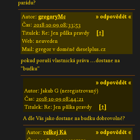
parádu?
Autor:
gregoryMc
» odpovědět «
Čas:
2018-10-09 08:33:53
Titulek: Re: Jen půlka pravdy
[↑]
Web: neuveden
Mail: gregor v doméně dieselplus.cz
pokud poruší vlastnická práva ...dostane na
"budku"
» odpovědět «
Autor: Jakub G (neregistrovaný)
Čas:
2018-10-09 08:44:21
Titulek: Re: Jen půlka pravdy
[↑]
A dle Vás jako dostane na budku dobrovolně?
Autor:
velkej Ká
» odpovědět «