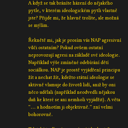
A když se tak bráníte házení do nějakého
pytle, v kterém ideologickém pytli vlastně
jste? Přijde mi, že hlavně trolíte, ale možná
se mýlím.
Řeknětě mi, jak je prosím vás NAP agresivní
vůči ostatním? Pokud ovšem ostatní
neprovozují agresi na základě své ideologie.
Například výše zmíněné odebírání dětí
sociálkou. NAP je prostě vyjádření principu
žít a nechat žít, kdežto státní ideologie se
aktivně vlamuje do životů lidí, aniž by oni
něco udělali (například neodvedli nějakou
daň ke které se ani nemholi vyjádřit). A věta
"... a hodnotím ji objektivně." zní velmi
bohorovně.