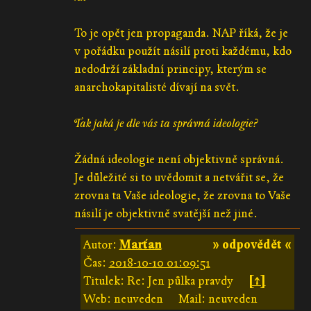
To je opět jen propaganda. NAP říká, že je
v pořádku použít násilí proti každému, kdo
nedodrží základní principy, kterým se
anarchokapitalisté dívají na svět.
Tak jaká je dle vás ta správná ideologie?
Žádná ideologie není objektivně správná.
Je důležité si to uvědomit a netvářit se, že
zrovna ta Vaše ideologie, že zrovna to Vaše
násilí je objektivně svatější než jiné.
Autor:
Marťan
» odpovědět «
Čas:
2018-10-10 01:09:51
Titulek: Re: Jen půlka pravdy
[↑]
Web: neuveden
Mail: neuveden