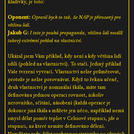
kladívky, je toto:
Oponent:
Opravil bych to tak, že NAP je přirozený pro
většinu lidí.
Jakub G:
I toto je pouhá propaganda, většina lidí nesdílí
takový extrémní pohled na vlastnictví.
Ukázal jsem Vám příklad, kdy není a kdy většina lidí
sdílí (pohled na vlastnictví). To stačí. Jediný příklad
Vaše tvrzení vyvrací. Vlastnictví nelze průměrovat,
protože je nelze porovnávat. Když to řeknu učeně,
druh vlastnictví je nominální škála, máte tam
definovánu jedinou operaci rovnost, nikoliv
nerovnítko, sčítání, násobení (každá operace je
dokonce jiná škála a můžete jen něco, například nemá
smysl dělat poměr teplot v Celsiově stupnici, jde o
stupnici, na které nemáte definováno dělení.
Nemůžete tedy dělat souhrnnou statistiku po různých