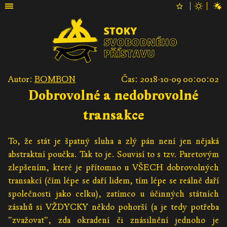
Autor:
BOMBON
Čas: 2018-10-09 00:00:02
Dobrovolné a nedobrovolné
transakce
To, že stát je špatný sluha a zlý pán není jen nějaká
abstraktní poučka. Tak to je. Souvisí to s tzv. Paretovým
zlepšením, které je přítomno u VŠECH dobrovolných
transakcí (čím lépe se daří lidem, tím lépe se reálně daří
společnosti jako celku), zatímco u účinných státních
zásahů si VŽDYCKY někdo pohorší (a je tedy potřeba
"zvažovat", zda okradení či znásilnění jednoho je