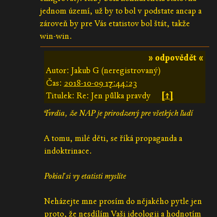
jednom území, už by to bol v podstate ancap a
zároveň by pre Vás etatistov bol štát, takže
win-win.
» odpovědět «
Autor: Jakub G (neregistrovaný)
Čas:
2018-10-09 17:44:23
Titulek: Re: Jen půlka pravdy
[↑]
Tvrdia, že NAP je prirodzený pre všetkých ľudí
A tomu, milé děti, se říká propaganda a
indoktrinace.
Pokiaľ si vy etatisti myslíte
Neházejte mne prosím do nějakého pytle jen
proto, že nesdílím Vaši ideologii a hodnotím