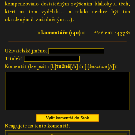
kompenzováno dostatečným zvýšením blahobytu těch,
kteří na tom vydělali… a nikdo nechce být tím
okradeným či znásilněným…).
» komentáře (140) «
Přečtení: 147781
Uživatelské jméno:
Titulek:
Komentář (lze psát i [b]
tučně
[/b] či [i]
kurzívou
[/i]):
Vylít komentář do Stok
Reagujete na tento komentář: