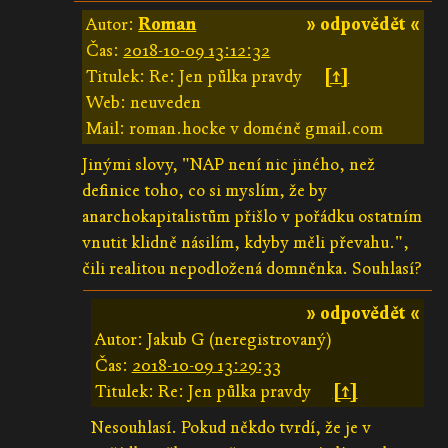
Autor:
Roman
» odpovědět «
Čas:
2018-10-09 13:12:32
Titulek: Re: Jen půlka pravdy
[↑]
Web: neuveden
Mail: roman.hocke v doméně gmail.com
Jinými slovy, "NAP není nic jiného, než
definice toho, co si myslím, že by
anarchokapitalistům přišlo v pořádku ostatním
vnutit klidně násilím, kdyby měli převahu.",
čili realitou nepodložená domněnka. Souhlasí?
» odpovědět «
Autor: Jakub G (neregistrovaný)
Čas:
2018-10-09 13:29:33
Titulek: Re: Jen půlka pravdy
[↑]
Nesouhlasí. Pokud někdo tvrdí, že je v