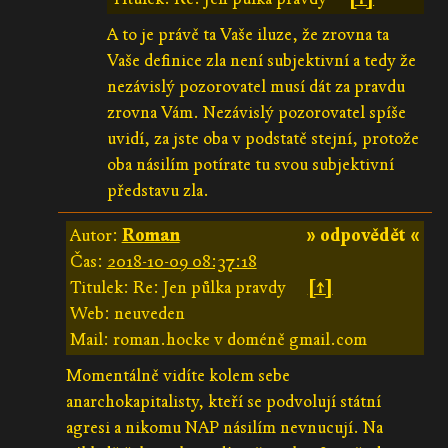
A to je právě ta Vaše iluze, že zrovna ta
Vaše definice zla není subjektivní a tedy že
nezávislý pozorovatel musí dát za pravdu
zrovna Vám. Nezávislý pozorovatel spíše
uvidí, za jste oba v podstatě stejní, protože
oba násilím potírate tu svou subjektivní
představu zla.
Autor:
Roman
» odpovědět «
Čas:
2018-10-09 08:37:18
Titulek: Re: Jen půlka pravdy
[↑]
Web: neuveden
Mail: roman.hocke v doméně gmail.com
Momentálně vidíte kolem sebe
anarchokapitalisty, kteří se podvolují státní
agresi a nikomu NAP násilím nevnucují. Na