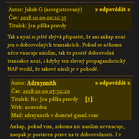
Autor: Jakub G (neregistrovaný)
» odpovědět «
Čas:
2018-10-09 00:11:35
Titulek: Jen půlka pravdy
Tak a nyní si ještě zbývá připustit, že ani ankap není
jen o dobrovolných transakcích. Pokud se někomu
něco vnucuje násilím, tak to prostě dobrovolná
transakce není, i kdyby ten slavný propagandistický
NAP tvrdil, že takové násilí je v pohodě.
Autor:
Adraynnith
» odpovědět «
Čas:
2018-10-09 07:52:20
Titulek: Re: Jen půlka pravdy
[↑]
Web: neuveden
Mail: adraynnith v doméně gmail.com
Ankap, pokud vim, nikomu nic nasilim nevnucuje,
naopak je postaven prave na te dobrovolnosti. I v