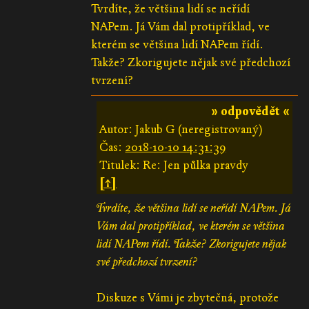
Tvrdíte, že většina lidí se neřídí
NAPem. Já Vám dal protipříklad, ve
kterém se většina lidí NAPem řídí.
Takže? Zkorigujete nějak své předchozí
tvrzení?
» odpovědět «
Autor: Jakub G (neregistrovaný)
Čas:
2018-10-10 14:31:39
Titulek: Re: Jen půlka pravdy
[↑]
Tvrdíte, že většina lidí se neřídí NAPem. Já
Vám dal protipříklad, ve kterém se většina
lidí NAPem řídí. Takže? Zkorigujete nějak
své předchozí tvrzení?
Diskuze s Vámi je zbytečná, protože