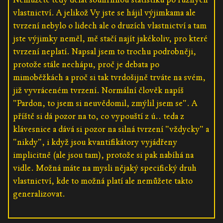
vlastnictví. A jelikož Vy jste se hájil výjimkama ale
tvrzení nebylo o lidech ale o druzích vlastnictví a tam
jste výjimky neměl, mě stačí najít jakékoliv, pro které
tvrzení neplatí. Napsal jsem to trochu podrobněji,
protože stále nechápu, proč je debata po
mimoběžkách a proč si tak tvrdošijně trváte na svém,
již vyvráceném tvrzení. Normální člověk napíš
"Pardon, to jsem si neuvědomil, zmýlil jsem se". A
příště si dá pozor na to, co vypouští z ú.. teda z
klávesnice a dává si pozor na silná tvrzení "vždycky" a
"nikdy", i když jsou kvantifikátory vyjádřeny
implicitně (ale jsou tam), protože si pak nabíhá na
vidle. Možná máte na mysli nějaký specifický druh
vlastnictví, kde to možná platí ale nemůžete takto
generalizovat.