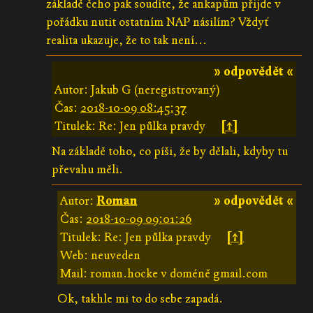
základě čeho pak soudíte, že ankapům přijde v
pořádku nutit ostatním NAP násilím? Vždyť
realita ukazuje, že to tak není...
» odpovědět «
Autor: Jakub G (neregistrovaný)
Čas:
2018-10-09 08:45:37
Titulek: Re: Jen půlka pravdy
[↑]
Na základě toho, co píši, že by dělali, kdyby tu
převahu měli.
Autor:
Roman
» odpovědět «
Čas:
2018-10-09 09:01:26
Titulek: Re: Jen půlka pravdy
[↑]
Web: neuveden
Mail: roman.hocke v doméně gmail.com
Ok, takhle mi to do sebe zapadá.