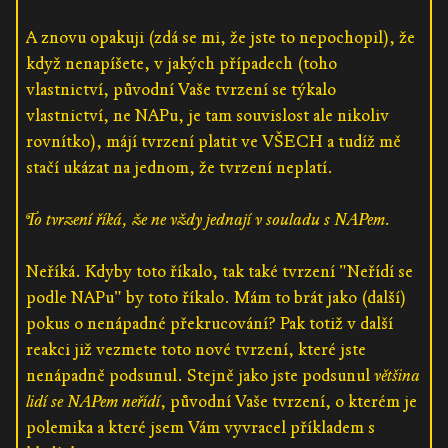
A znovu opakuji (zdá se mi, že jste to nepochopil), že
když nenapíšete, v jakých případech (toho
vlastnictví, původní Vaše tvrzení se týkalo
vlastnictví, ne NAPu, je tam souvislost ale nikoliv
rovnítko), májí tvrzení platit ve VŠECH a tudíž mě
stačí ukázat na jednom, že tvrzení neplatí.
To tvrzení říká, že ne vždy jednají v souladu s NAPem.
Neříká. Kdyby toto říkalo, tak také tvrzení "Neřídí se
podle NAPu" by toto říkalo. Mám to brát jako (další)
pokus o nenápadné překrucování? Pak totiž v další
reakci již vezmete toto nové tvrzení, které jste
nenápadně podsunul. Stejně jako jste podsunul
většina
lidí se NAPem neřídí
, původní Vaše tvrzení, o kterém je
polemika a které jsem Vám vyvracel příkladem s