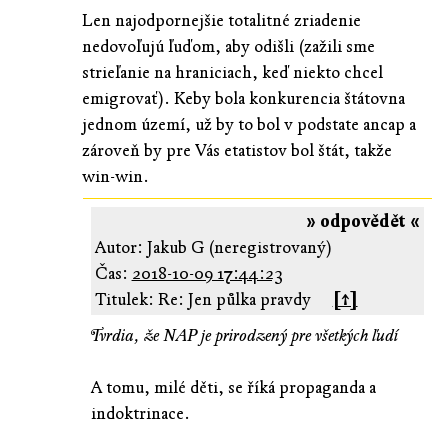
Len najodpornejšie totalitné zriadenie
nedovoľujú ľuďom, aby odišli (zažili sme
strieľanie na hraniciach, keď niekto chcel
emigrovať). Keby bola konkurencia štátovna
jednom území, už by to bol v podstate ancap a
zároveň by pre Vás etatistov bol štát, takže
win-win.
» odpovědět «
Autor: Jakub G (neregistrovaný)
Čas:
2018-10-09 17:44:23
Titulek: Re: Jen půlka pravdy
[↑]
Tvrdia, že NAP je prirodzený pre všetkých ľudí
A tomu, milé děti, se říká propaganda a
indoktrinace.