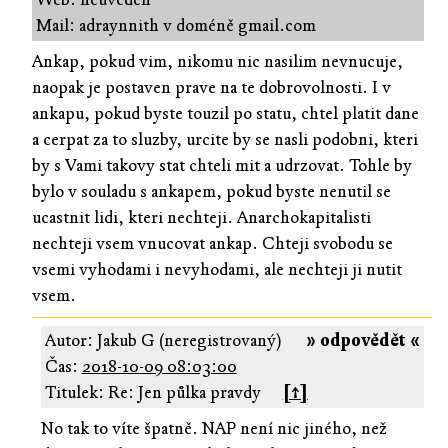
Mail: adraynnith v doméně gmail.com
Ankap, pokud vim, nikomu nic nasilim nevnucuje,
naopak je postaven prave na te dobrovolnosti. I v
ankapu, pokud byste touzil po statu, chtel platit dane
a cerpat za to sluzby, urcite by se nasli podobni, kteri
by s Vami takovy stat chteli mit a udrzovat. Tohle by
bylo v souladu s ankapem, pokud byste nenutil se
ucastnit lidi, kteri nechteji. Anarchokapitalisti
nechteji vsem vnucovat ankap. Chteji svobodu se
vsemi vyhodami i nevyhodami, ale nechteji ji nutit
vsem.
Autor: Jakub G (neregistrovaný)
» odpovědět «
Čas:
2018-10-09 08:03:00
Titulek: Re: Jen půlka pravdy
[↑]
No tak to víte špatně. NAP není nic jiného, než