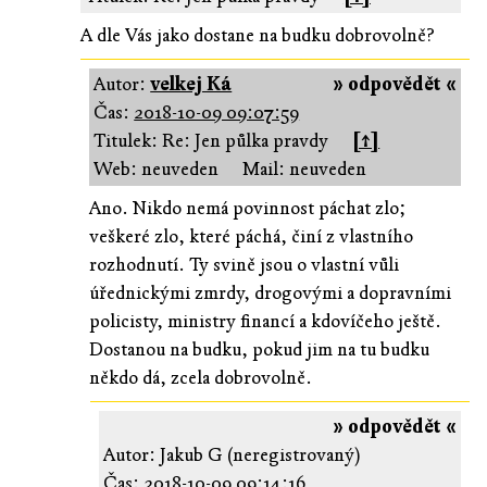
A dle Vás jako dostane na budku dobrovolně?
Autor:
velkej Ká
» odpovědět «
Čas:
2018-10-09 09:07:59
Titulek: Re: Jen půlka pravdy
[↑]
Web: neuveden
Mail: neuveden
Ano. Nikdo nemá povinnost páchat zlo;
veškeré zlo, které páchá, činí z vlastního
rozhodnutí. Ty svině jsou o vlastní vůli
úřednickými zmrdy, drogovými a dopravními
policisty, ministry financí a kdovíčeho ještě.
Dostanou na budku, pokud jim na tu budku
někdo dá, zcela dobrovolně.
» odpovědět «
Autor: Jakub G (neregistrovaný)
Čas:
2018-10-09 09:14:16