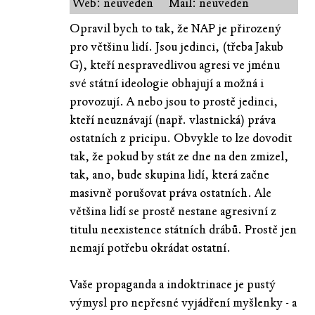
Web: neuveden
Mail: neuveden
Opravil bych to tak, že NAP je přirozený
pro většinu lidí. Jsou jedinci, (třeba Jakub
G), kteří nespravedlivou agresi ve jménu
své státní ideologie obhajují a možná i
provozují. A nebo jsou to prostě jedinci,
kteří neuznávají (např. vlastnická) práva
ostatních z pricipu. Obvykle to lze dovodit
tak, že pokud by stát ze dne na den zmizel,
tak, ano, bude skupina lidí, která začne
masivně porušovat práva ostatních. Ale
většina lidí se prostě nestane agresivní z
titulu neexistence státních drábů. Prostě jen
nemají potřebu okrádat ostatní.
Vaše propaganda a indoktrinace je pustý
výmysl pro nepřesné vyjádření myšlenky - a