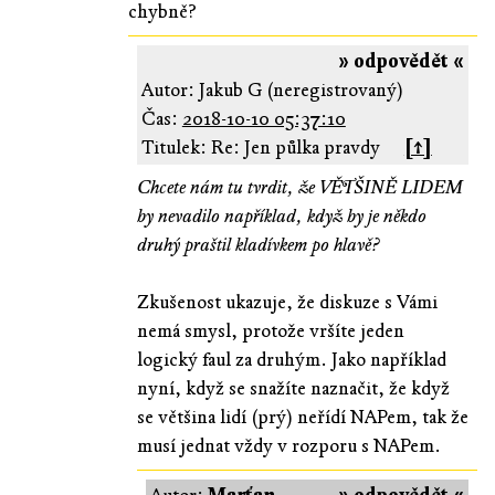
chybně?
» odpovědět «
Autor: Jakub G (neregistrovaný)
Čas:
2018-10-10 05:37:10
Titulek: Re: Jen půlka pravdy
[↑]
Chcete nám tu tvrdit, že VĚTŠINĚ LIDEM
by nevadilo například, když by je někdo
druhý praštil kladívkem po hlavě?
Zkušenost ukazuje, že diskuze s Vámi
nemá smysl, protože vršíte jeden
logický faul za druhým. Jako například
nyní, když se snažíte naznačit, že když
se většina lidí (prý) neřídí NAPem, tak že
musí jednat vždy v rozporu s NAPem.