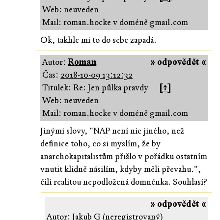
Web: neuveden
Mail: roman.hocke v doméně gmail.com
Ok, takhle mi to do sebe zapadá.
Autor:
Roman
» odpovědět «
Čas:
2018-10-09 13:12:32
Titulek: Re: Jen půlka pravdy
[↑]
Web: neuveden
Mail: roman.hocke v doméně gmail.com
Jinými slovy, "NAP není nic jiného, než
definice toho, co si myslím, že by
anarchokapitalistům přišlo v pořádku ostatním
vnutit klidně násilím, kdyby měli převahu.",
čili realitou nepodložená domněnka. Souhlasí?
» odpovědět «
Autor: Jakub G (neregistrovaný)