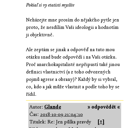
Pokiaľ si vy etatisti myslíte
Neházejte mne prosím do nějakého pytle jen
proto, že nesdílím Vaši ideologii a hodnotím
ji objektivně.
Ale zeptám se jinak a odpověď na tuto mou
otázku snad bude odpovědí i na Vaši otázku.
Proč anarchokapitalisté nepřipustí také jinou
definici vlastnictví (a z toho odvozených
pojmů agrese a obrany)? Každý by si vybral,
co, kdo a jak může vlastnit a podle toho by se
řídil.
Autor:
Glande
» odpovědět «
Čas:
2018-10-09 21:04:10
Titulek: Re: Jen půlka pravdy
[↑]