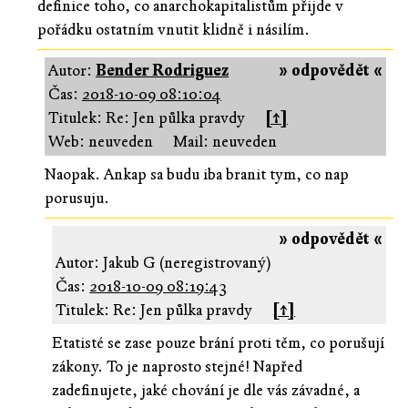
definice toho, co anarchokapitalistům přijde v
pořádku ostatním vnutit klidně i násilím.
Autor:
Bender Rodriguez
» odpovědět «
Čas:
2018-10-09 08:10:04
Titulek: Re: Jen půlka pravdy
[↑]
Web: neuveden
Mail: neuveden
Naopak. Ankap sa budu iba branit tym, co nap
porusuju.
» odpovědět «
Autor: Jakub G (neregistrovaný)
Čas:
2018-10-09 08:19:43
Titulek: Re: Jen půlka pravdy
[↑]
Etatisté se zase pouze brání proti těm, co porušují
zákony. To je naprosto stejné! Napřed
zadefinujete, jaké chování je dle vás závadné, a