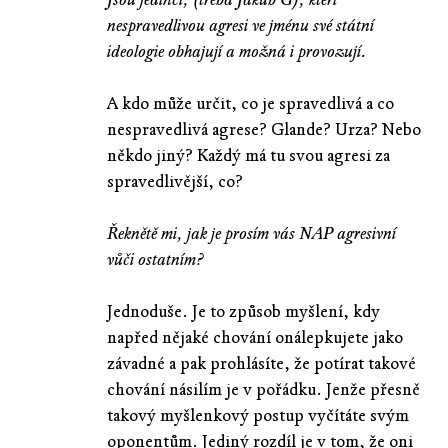
nespravedlivou agresi ve jménu své státní
ideologie obhajují a možná i provozují.
A kdo může určit, co je spravedlivá a co
nespravedlivá agrese? Glande? Urza? Nebo
někdo jiný? Každý má tu svou agresi za
spravedlivější, co?
Řeknětě mi, jak je prosím vás NAP agresivní
vůči ostatním?
Jednoduše. Je to způsob myšlení, kdy
napřed nějaké chování onálepkujete jako
závadné a pak prohlásíte, že potírat takové
chování násilím je v pořádku. Jenže přesně
takový myšlenkový postup vyčítáte svým
oponentům. Jediný rozdíl je v tom, že oni