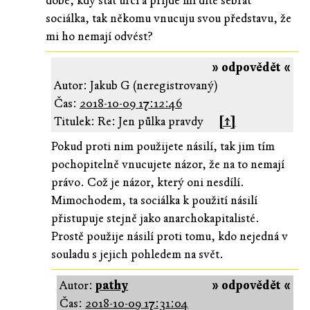
době, kdy stát určí a přijde mi dítě sebrat
sociálka, tak někomu vnucuju svou představu, že
mi ho nemají odvést?
» odpovědět «
Autor: Jakub G (neregistrovaný)
Čas:
2018-10-09 17:12:46
Titulek: Re: Jen půlka pravdy
[↑]
Pokud proti nim použijete násilí, tak jim tím
pochopitelně vnucujete názor, že na to nemají
právo. Což je názor, který oni nesdílí.
Mimochodem, ta sociálka k použití násilí
přistupuje stejně jako anarchokapitalisté.
Prostě použije násilí proti tomu, kdo nejedná v
souladu s jejich pohledem na svět.
Autor:
pathy
» odpovědět «
Čas:
2018-10-09 17:31:04