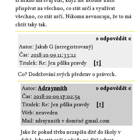
si někdo má svůj stát, když mě nebude nutit
přispívat na všechno, co stát určí a využívat
všechno, co stát určí. Nikomu nevnucuju, že to má
chtít taky tak.
» odpovědět «
Autor: Jakub G (neregistrovaný)
Čas:
2018-10-09 11:33:12
Titulek: Re: Jen půlka pravdy
[↑]
Co? Dodržování svých představ o právech.
Autor:
Adraynnith
» odpovědět «
Čas:
2018-10-09 17:02:54
Titulek: Re: Jen půlka pravdy
[↑]
Web: neuveden
Mail: adraynnith v doméně gmail.com
Jako že pokud třeba nezapíšu dítě do školy v