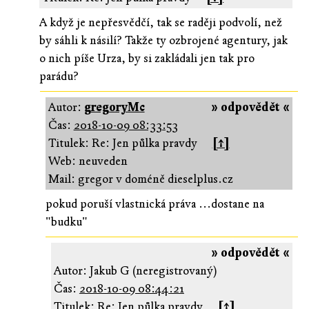
A když je nepřesvědčí, tak se raději podvolí, než
by sáhli k násilí? Takže ty ozbrojené agentury, jak
o nich píše Urza, by si zakládali jen tak pro
parádu?
Autor:
gregoryMc
» odpovědět «
Čas:
2018-10-09 08:33:53
Titulek: Re: Jen půlka pravdy
[↑]
Web: neuveden
Mail: gregor v doméně dieselplus.cz
pokud poruší vlastnická práva ...dostane na
"budku"
» odpovědět «
Autor: Jakub G (neregistrovaný)
Čas:
2018-10-09 08:44:21
Titulek: Re: Jen půlka pravdy
[↑]