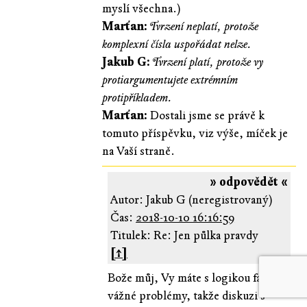
myslí všechna.)
Marťan:
Tvrzení neplatí, protože
komplexní čísla uspořádat nelze.
Jakub G:
Tvrzení platí, protože vy
protiargumentujete extrémním
protipříkladem.
Marťan:
Dostali jsme se právě k
tomuto příspěvku, viz výše, míček je
na Vaší straně.
» odpovědět «
Autor: Jakub G (neregistrovaný)
Čas:
2018-10-10 16:16:59
Titulek: Re: Jen půlka pravdy
[↑]
Bože můj, Vy máte s logikou fakt
vážné problémy, takže diskuzi s