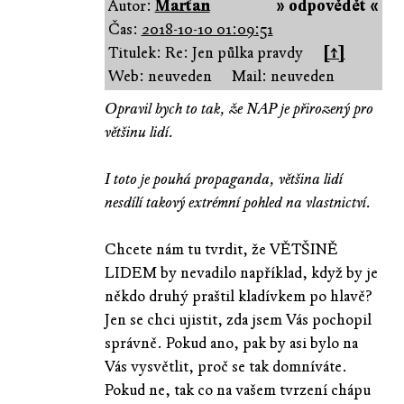
Autor:
Marťan
» odpovědět «
Čas:
2018-10-10 01:09:51
Titulek: Re: Jen půlka pravdy
[↑]
Web: neuveden
Mail: neuveden
Opravil bych to tak, že NAP je přirozený pro
většinu lidí.
I toto je pouhá propaganda, většina lidí
nesdílí takový extrémní pohled na vlastnictví.
Chcete nám tu tvrdit, že VĚTŠINĚ
LIDEM by nevadilo například, když by je
někdo druhý praštil kladívkem po hlavě?
Jen se chci ujistit, zda jsem Vás pochopil
správně. Pokud ano, pak by asi bylo na
Vás vysvětlit, proč se tak domníváte.
Pokud ne, tak co na vašem tvrzení chápu