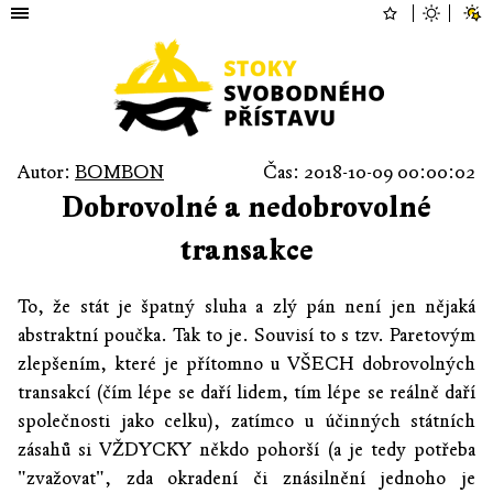
Autor:
BOMBON
Čas: 2018-10-09 00:00:02
Dobrovolné a nedobrovolné
transakce
To, že stát je špatný sluha a zlý pán není jen nějaká
abstraktní poučka. Tak to je. Souvisí to s tzv. Paretovým
zlepšením, které je přítomno u VŠECH dobrovolných
transakcí (čím lépe se daří lidem, tím lépe se reálně daří
společnosti jako celku), zatímco u účinných státních
zásahů si VŽDYCKY někdo pohorší (a je tedy potřeba
"zvažovat", zda okradení či znásilnění jednoho je