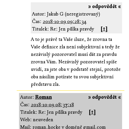
» odpovědět «
Autor: Jakub G (neregistrovaný)
Čas:
2018-10-09 09:28:34
Titulek: Re: Jen půlka pravdy
[↑]
A to je právě ta Vaše iluze, že zrovna ta
Vaše definice zla není subjektivní a tedy že
nezávislý pozorovatel musí dát za pravdu
zrovna Vám. Nezávislý pozorovatel spíše
uvidí, za jste oba v podstatě stejní, protože
oba násilím potírate tu svou subjektivní
představu zla.
Autor:
Roman
» odpovědět «
Čas:
2018-10-09 08:37:18
Titulek: Re: Jen půlka pravdy
[↑]
Web: neuveden
Mail: roman.hocke v doméně gmail.com