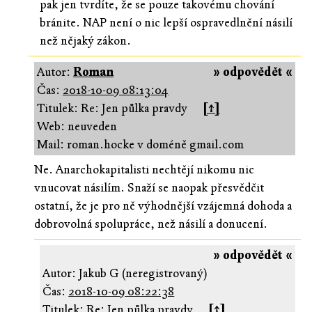
pak jen tvrdíte, že se pouze takovému chování
bránite. NAP není o nic lepší ospravedlnění násilí
než nějaký zákon.
Autor:
Roman
» odpovědět «
Čas:
2018-10-09 08:13:04
Titulek: Re: Jen půlka pravdy
[↑]
Web: neuveden
Mail: roman.hocke v doméně gmail.com
Ne. Anarchokapitalisti nechtějí nikomu nic
vnucovat násilím. Snaží se naopak přesvědčit
ostatní, že je pro ně výhodnější vzájemná dohoda a
dobrovolná spolupráce, než násilí a donucení.
» odpovědět «
Autor: Jakub G (neregistrovaný)
Čas:
2018-10-09 08:22:38
Titulek: Re: Jen půlka pravdy
[↑]