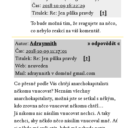
Čas:
2018-10-09 16:22:29
Titulek: Re: Jen půlka pravdy
[↑]
To bude možná tím, že reagujete na něco,
co nebylo reakcí na váš komentář.
Autor:
Adraynnith
» odpovědět «
Čas:
2018-10-09 11:17:01
Titulek: Re: Jen půlka pravdy
[↑]
Web: neuveden
Mail: adraynnith v doméně gmail.com
Co přesně podle Vás chtějí anarchokapitalisti
někomu vnucovat? Neznám všechny
anarchokapitalisty, možná jste se setkal s někým,
kdo zrovna něco vnucovat někomu chtěl...
Já nikomu nic násilím vnucovat nechci. A taky
nechci, aby někdo něco násilím vnucoval mně. Ať