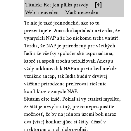
Titulek: Re: Jen půlka pravdy
[↑]
Web: neuveden
Mail: neuveden
To nie je také jednoduché, ako to tu
prezentujete. Anarchokapitalisti netvrdia, že
vymysleli NAP a že ho niekomu treba vnútiť.
Tvrdia, že NAP je prirodzený pre všetkých
ľudí a že všetky spoločenské usporiadania,
ktoré sa aspoň trochu približovali Ancapu
vždy inklinovali k NAPu a preto keď niekde
vznikne ancap, tak ľudia budú v drvivej
väčšine prirodzene preferovať riešenie
konfliktov v zmysle NAP.
Skúsim ešte ináč. Pokiaľ si vy etatisti myslíte,
že štát je nevyhnutný, prečo neprispustíte
možnosť, že by na jednom území boli naraz
dva (viac) konkurujúce si štáty. účasť v
niektorom z nich dobrovoľná.