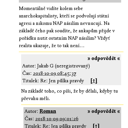
Momentálně vidíte kolem sebe
anarchokapitalisty, kteří se podvolují státní
agresi a nikomu NAP násilím nevnucují. Na
základě čeho pak soudíte, že ankapům přijde v
pořádku nutit ostatním NAP násilím? Vždyť
realita ukazuje, že to tak není...
» odpovědět «
Autor: Jakub G (neregistrovaný)
Čas:
2018-10-09 08:45:37
Titulek: Re: Jen půlka pravdy
[↑]
Na základě toho, co píši, že by dělali, kdyby tu
převahu měli.
Autor:
Roman
» odpovědět «
Čas:
2018-10-09 09:01:26
Titulek: Re: Jen půlka pravdy
[↑]