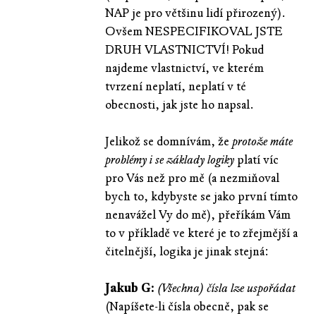
NAP je pro většinu lidí přirozený).
Ovšem NESPECIFIKOVAL JSTE
DRUH VLASTNICTVÍ! Pokud
najdeme vlastnictví, ve kterém
tvrzení neplatí, neplatí v té
obecnosti, jak jste ho napsal.
Jelikož se domnívám, že
protože máte
problémy i se základy logiky
platí víc
pro Vás než pro mě (a nezmiňoval
bych to, kdybyste se jako první tímto
nenavážel Vy do mě), přeříkám Vám
to v příkladě ve které je to zřejmější a
čitelnější, logika je jinak stejná:
Jakub G:
(Všechna) čísla lze uspořádat
(Napíšete-li čísla obecně, pak se