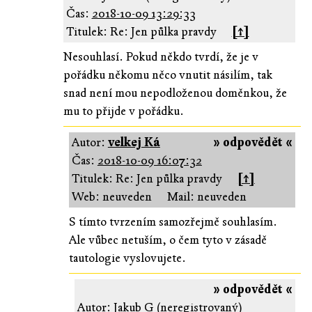
Čas:
2018-10-09 13:29:33
Titulek: Re: Jen půlka pravdy
[↑]
Nesouhlasí. Pokud někdo tvrdí, že je v
pořádku někomu něco vnutit násilím, tak
snad není mou nepodloženou doměnkou, že
mu to přijde v pořádku.
Autor:
velkej Ká
» odpovědět «
Čas:
2018-10-09 16:07:32
Titulek: Re: Jen půlka pravdy
[↑]
Web: neuveden
Mail: neuveden
S tímto tvrzením samozřejmě souhlasím.
Ale vůbec netuším, o čem tyto v zásadě
tautologie vyslovujete.
» odpovědět «
Autor: Jakub G (neregistrovaný)