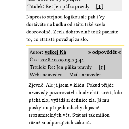
Titulek: Re: Jen půlka pravdy
[↑]
Naprosto stejnou logikou ale pak i Vy
dostáváte na budku od státu také zcela
dobrovolně. Zcela dobrovolně totiž pacháte
to, co etatisté považují za zlo.
Autor:
velkej Ká
» odpovědět «
Čas:
2018-10-09 09:23:41
Titulek: Re: Jen půlka pravdy
[↑]
Web: neuveden
Mail: neuveden
Zjevně. Ale já jsem v klidu. Pokud přijde
nezávislý pozorovatel a bude chtít určit, kdo
páchá zlo, vyžádá si definice zla. Já mu
poskytnu pár jednoduchých jasně
srozumitelných vět. Stát asi tak milion
různě si odporujících zákonů.