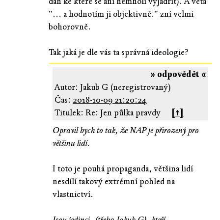
daň ke které se ani nemholi vyjádřit). A věta
"... a hodnotím ji objektivně." zní velmi
bohorovně.
Tak jaká je dle vás ta správná ideologie?
» odpovědět «
Autor: Jakub G (neregistrovaný)
Čas:
2018-10-09 21:20:24
Titulek: Re: Jen půlka pravdy
[↑]
Opravil bych to tak, že NAP je přirozený pro
většinu lidí.
I toto je pouhá propaganda, většina lidí
nesdílí takový extrémní pohled na
vlastnictví.
Jsou jedinci, (třeba Jakub G), kteří