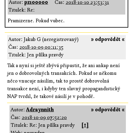
Autor:
pz100000
Čas:
2018-10-10 23:53:31
Titulek: Re:
Pramizerne. Pokud vubec.
Autor: Jakub G (neregistrovaný)
» odpovědět «
Čas:
2018-10-09 00:11:35
Titulek: Jen půlka pravdy
Tak a nyní si ještě zbývá připustit, že ani ankap není
jen o dobrovolných transakcích. Pokud se někomu
něco vnucuje násilím, tak to prostě dobrovolná
transakce není, i kdyby ten slavný propagandistický
NAP tvrdil, že takové násilí je v pohodě.
Autor:
Adraynnith
» odpovědět «
Čas:
2018-10-09 07:52:20
Titulek: Re: Jen půlka pravdy
[↑]
Web: neuveden