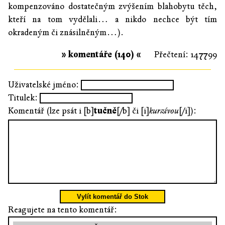
kompenzováno dostatečným zvýšením blahobytu těch,
kteří na tom vydělali… a nikdo nechce být tím
okradeným či znásilněným…).
» komentáře (140) «
Přečtení: 147799
Uživatelské jméno:
Titulek:
Komentář (lze psát i [b]
tučně
[/b] či [i]
kurzívou
[/i]):
Vylít komentář do Stok
Reagujete na tento komentář: