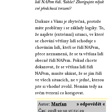
lidí NAPem řídí. Takže? Zkorigujete nějak
své předchozí tvrzení?
Diskuze s Vámi je zbytečná, protože
máte problémy i se základy logiky. To,
že najdete (extrémní) situaci, ve které
se chování většiny lidí schoduje s
chováním lidí, kteří se řídí NAPem,
přece neznamená, že se ta většina lidí
obecně řídí NAPem. Pokud chcete
dokazovat, že se většina lidí řídí
NAPem, musíte ukázat, že se jím řídí
ve všech situacích, ne v jedné, kterou
jste si vhodně zvolil. Nemám tedy na
svém tvrzení co korigovat.
Autor:
Marťan
» odpovědět «
Čas:
2018-10-10 15:52:29