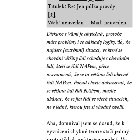
Titulek: Re: Jen půlka pravdy
[↑]
Web: neuveden
Mail: neuveden
Diskuze s Vámi je zbytečná, protože
máte problémy i se základy logiky. To, že
najdete (extrémní) situaci, ve které se
chování většiny lidí schoduje s chováním
lidí, kteří se řídí NAPem, přece
neznamená, že se ta většina lidí obecně
řídí NAPem. Pokud chcete dokazovat, že
se většina lidí řídí NAPem, musíte
ukázat, že se jím řídí ve všech situacích,
ne v jedné, kterou jste si vhodně zvolil.
Aha, domníval jsem se dosud, že k
vyvrácení chybné teorie stačí jediný
protipříklad, ve kterém neplatí. Vy