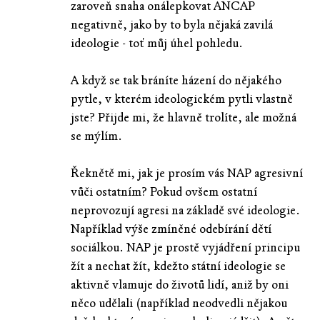
zaroveň snaha onálepkovat ANCAP
negativně, jako by to byla nějaká zavilá
ideologie - toť můj úhel pohledu.
A když se tak bráníte házení do nějakého
pytle, v kterém ideologickém pytli vlastně
jste? Přijde mi, že hlavně trolíte, ale možná
se mýlím.
Řeknětě mi, jak je prosím vás NAP agresivní
vůči ostatním? Pokud ovšem ostatní
neprovozují agresi na základě své ideologie.
Například výše zmíněné odebírání dětí
sociálkou. NAP je prostě vyjádření principu
žít a nechat žít, kdežto státní ideologie se
aktivně vlamuje do životů lidí, aniž by oni
něco udělali (například neodvedli nějakou