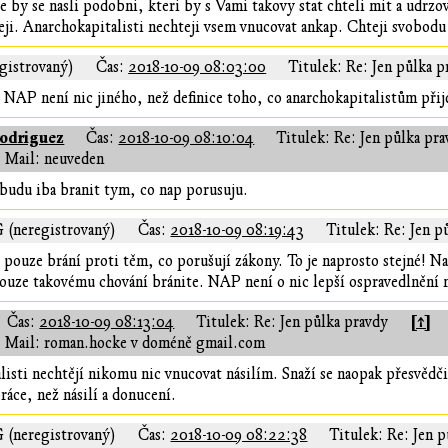
te by se nasli podobni, kteri by s Vami takovy stat chteli mit a udrz
teji. Anarchokapitalisti nechteji vsem vnucovat ankap. Chteji svobodu
gistrovaný)
Čas:
2018-10-09 08:03:00
Titulek: Re: Jen půlka p
. NAP není nic jiného, než definice toho, co anarchokapitalistům přij
odriguez
Čas:
2018-10-09 08:10:04
Titulek: Re: Jen půlka pr
Mail: neuveden
budu iba branit tym, co nap porusuju.
G (neregistrovaný)
Čas:
2018-10-09 08:19:43
Titulek: Re: Jen p
e pouze brání proti těm, co porušují zákony. To je naprosto stejné! Nap
pouze takovému chování bránite. NAP není o nic lepší ospravedlnění n
[↑]
Čas:
2018-10-09 08:13:04
Titulek: Re: Jen půlka pravdy
Mail: roman.hocke v doméně gmail.com
isti nechtějí nikomu nic vnucovat násilím. Snaží se naopak přesvědči
áce, než násilí a donucení.
G (neregistrovaný)
Čas:
2018-10-09 08:22:38
Titulek: Re: Jen 