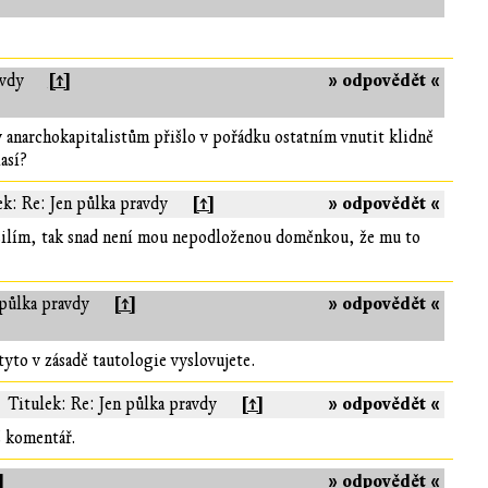
[↑]
» odpovědět «
avdy
y anarchokapitalistům přišlo v pořádku ostatním vnutit klidně
así?
[↑]
» odpovědět «
ek: Re: Jen půlka pravdy
ásilím, tak snad není mou nepodloženou doměnkou, že mu to
[↑]
» odpovědět «
 půlka pravdy
yto v zásadě tautologie vyslovujete.
[↑]
» odpovědět «
Titulek: Re: Jen půlka pravdy
š komentář.
]
» odpovědět «