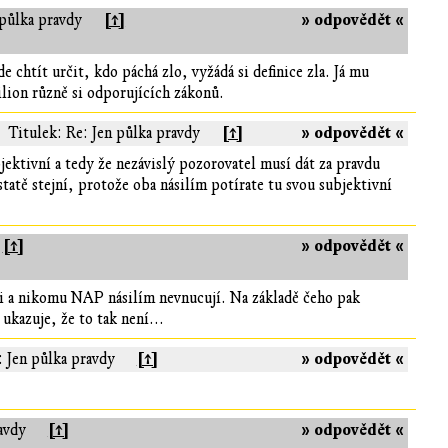
[↑]
» odpovědět «
 půlka pravdy
e chtít určit, kdo páchá zlo, vyžádá si definice zla. Já mu
lion různě si odporujících zákonů.
[↑]
» odpovědět «
Titulek: Re: Jen půlka pravdy
ubjektivní a tedy že nezávislý pozorovatel musí dát za pravdu
tatě stejní, protože oba násilím potírate tu svou subjektivní
[↑]
» odpovědět «
si a nikomu NAP násilím nevnucují. Na základě čeho pak
kazuje, že to tak není...
[↑]
» odpovědět «
: Jen půlka pravdy
[↑]
» odpovědět «
avdy