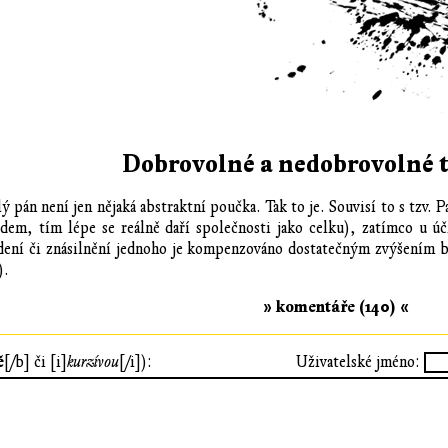
Dobrovolné a nedobrovolné 
 zlý pán není jen nějaká abstraktní poučka. Tak to je. Souvisí to s 
lidem, tím lépe se reálně daří společnosti jako celku), zatímco u
adení či znásilnění jednoho je kompenzováno dostatečným zvýšením 
).
» komentáře (140) «
ě
[/b] či [i]
kurzívou
[/i]):
Uživatelské jméno: