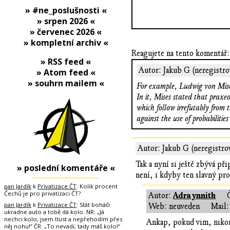
» #ne_poslušnosti «
» srpen 2026 «
» červenec 2026 «
» kompletní archiv «
Reagujete na tento komentář:
» RSS feed «
Autor: Jakub G (neregistro
» Atom feed «
» souhrn mailem «
For example, Ludwig von Mises
In it, Mises stated that praxe
which follow irrefutably from 
against the use of probabilitie
Autor: Jakub G (neregistro
Tak a nyní si ještě zbývá př
» poslední komentáře «
není, i kdyby ten slavný pro
pan Jardík
k
Privatizace ČT
: Kolik procent
Čechů je pro privatizaci ČT?
Adraynnith
Autor:
pan Jardík
k
Privatizace ČT
: Stát boháči
Web: neuveden
Mail:
ukradne auto a tobě dá kolo. NR: „Já
nechci kolo, jsem tlust a nepřehodím přes
Ankap, pokud vim, nikomu
něj nohu!“ ČR: „To nevadí, tady máš kolo!“