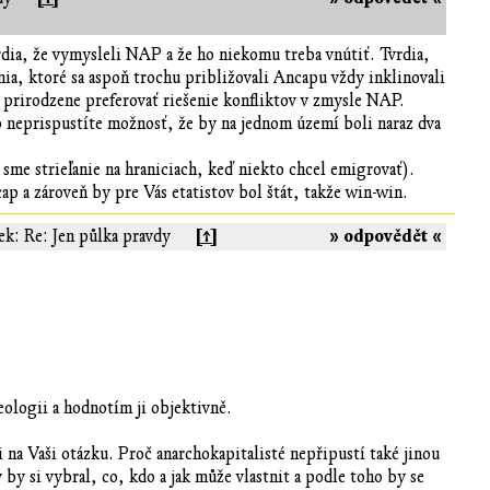
vrdia, že vymysleli NAP a že ho niekomu treba vnútiť. Tvrdia,
ia, ktoré sa aspoň trochu približovali Ancapu vždy inklinovali
 prirodzene preferovať riešenie konfliktov v zmysle NAP.
ečo neprispustíte možnosť, že by na jednom území boli naraz dva
 sme strieľanie na hraniciach, keď niekto chcel emigrovať).
p a zároveň by pre Vás etatistov bol štát, takže win-win.
[↑]
» odpovědět «
ek: Re: Jen půlka pravdy
eologii a hodnotím ji objektivně.
na Vaši otázku. Proč anarchokapitalisté nepřipustí také jinou
 by si vybral, co, kdo a jak může vlastnit a podle toho by se