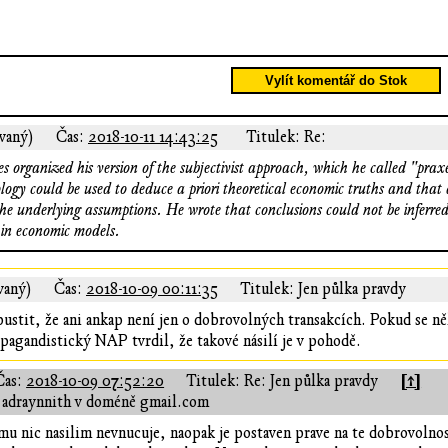
Vylít komentář do Stok
vaný)
Čas:
2018-10-11 14:43:25
Titulek: Re:
 organized his version of the subjectivist approach, which he called "pra
ology could be used to deduce a priori theoretical economic truths and tha
the underlying assumptions. He wrote that conclusions could not be inferred
s in economic models.
vaný)
Čas:
2018-10-09 00:11:35
Titulek: Jen půlka pravdy
ipustit, že ani ankap není jen o dobrovolných transakcích. Pokud se 
pagandistický NAP tvrdil, že takové násilí je v pohodě.
[↑]
Čas:
2018-10-09 07:52:20
Titulek: Re: Jen půlka pravdy
 adraynnith v doméně gmail.com
 nic nasilim nevnucuje, naopak je postaven prave na te dobrovolnosti