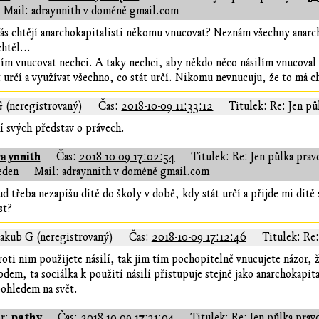
Mail: adraynnith v doméně gmail.com
s chtějí anarchokapitalisti někomu vnucovat? Neznám všechny anarch
htěl...
lím vnucovat nechci. A taky nechci, aby někdo něco násilím vnucoval
t určí a využívat všechno, co stát určí. Nikomu nevnucuju, že to má ch
G (neregistrovaný)
Čas:
2018-10-09 11:33:12
Titulek: Re: Jen pů
 svých představ o právech.
aynnith
Čas:
2018-10-09 17:02:54
Titulek: Re: Jen půlka prav
eden
Mail: adraynnith v doméně gmail.com
d třeba nezapíšu dítě do školy v době, kdy stát určí a přijde mi dít
st?
Jakub G (neregistrovaný)
Čas:
2018-10-09 17:12:46
Titulek: Re:
oti nim použijete násilí, tak jim tím pochopitelně vnucujete názor, že
em, ta sociálka k použití násilí přistupuje stejně jako anarchokapita
 pohledem na svět.
pathy
r:
Čas:
2018-10-09 17:31:04
Titulek: Re: Jen půlka prav