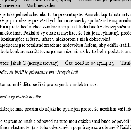
 neuveden
Mail: neuveden
e je také jednoduché, ako to tu prezentujete. Anarchokapitalisti net
P je prirodzený pre všetkých ľudí a že všetky spoločenské usporiadan
u a preto keď niekde vznikne ancap, tak ľudia budú v drvivej väčšine
m ešte ináč. Pokiaľ si vy etatisti myslíte, že štát je nevyhnutný, pr
) konkurujúce si štáty. účasť v niektorom z nich dobrovoľná.
ajodpornejšie totalitné zriadenie nedovoľujú ľuďom, aby odišli (zažili
bola konkurencia štátovna jednom území, už by to bol v podstate anca
utor: Jakub G (neregistrovaný)
Čas:
2018-10-09 17:44:23
Titul
rdia, že NAP je prirodzený pre všetkých ľudí
tomu, milé děti, se říká propaganda a indoktrinace.
kiaľ si vy etatisti myslíte
házejte mne prosím do nějakého pytle jen proto, že nesdílím Vaši id
e zeptám se jinak a odpověď na tuto mou otázku snad bude odpovědí i 
finici vlastnictví (a z toho odvozených pojmů agrese a obrany)? Každý