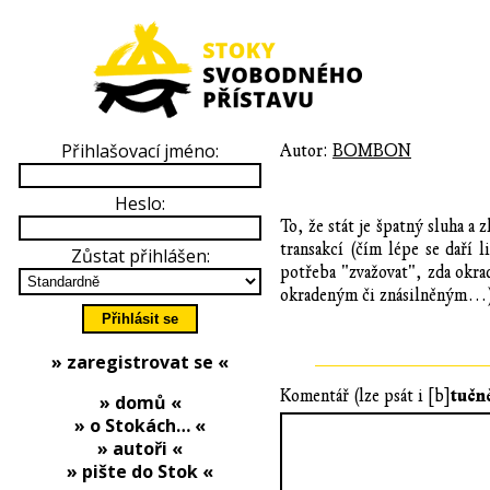
Přihlašovací jméno:
Autor:
BOMBON
Heslo:
To, že stát je špatný sluha a
transakcí (čím lépe se daří 
Zůstat přihlášen:
potřeba "zvažovat", zda okr
okradeným či znásilněným…
» zaregistrovat se «
tučn
Komentář (lze psát i [b]
» domů «
» o Stokách… «
» autoři «
» pište do Stok «