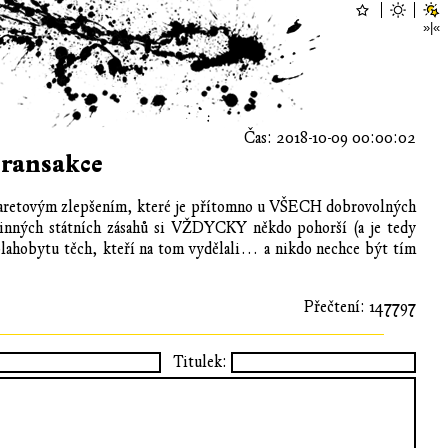
Čas: 2018-10-09 00:00:02
transakce
tzv. Paretovým zlepšením, které je přítomno u VŠECH dobrovolných
 účinných státních zásahů si VŽDYCKY někdo pohorší (a je tedy
blahobytu těch, kteří na tom vydělali… a nikdo nechce být tím
Přečtení: 147797
Titulek: