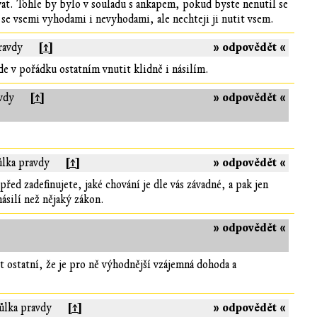
ovat. Tohle by bylo v souladu s ankapem, pokud byste nenutil se
 se vsemi vyhodami i nevyhodami, ale nechteji ji nutit vsem.
[↑]
» odpovědět «
ravdy
de v pořádku ostatním vnutit klidně i násilím.
[↑]
» odpovědět «
avdy
[↑]
» odpovědět «
ůlka pravdy
řed zadefinujete, jaké chování je dle vás závadné, a pak jen
ásilí než nějaký zákon.
» odpovědět «
t ostatní, že je pro ně výhodnější vzájemná dohoda a
[↑]
» odpovědět «
půlka pravdy