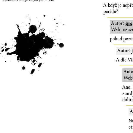
A když je nepře
parádu?
gr
Autor:
Web: neuv
pokud poruš
Autor: 
A dle Vá
Auto
Web:
Ano. 
zmrdy
dobro
A
Na
et