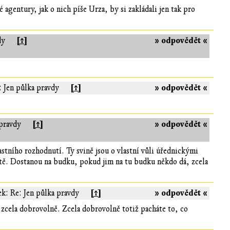
é agentury, jak o nich píše Urza, by si zakládali jen tak pro
[↑]
» odpovědět «
dy
[↑]
» odpovědět «
: Jen půlka pravdy
[↑]
» odpovědět «
 pravdy
stního rozhodnutí. Ty svině jsou o vlastní vůli úřednickými
ště. Dostanou na budku, pokud jim na tu budku někdo dá, zcela
[↑]
» odpovědět «
ek: Re: Jen půlka pravdy
 zcela dobrovolně. Zcela dobrovolně totiž pacháte to, co