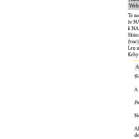
Web:
To ni
že NA
k NAP
Skúsi
(viac
Len n
Keby 
A
Tv
A 
Po
Ne
Al
de