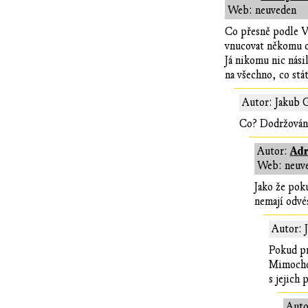
Web: neuveden
Co přesně podle Vá
vnucovat někomu c
Já nikomu nic nási
na všechno, co stá
Autor: Jakub 
Co? Dodržování
Adr
Autor:
Web: neuv
Jako že poku
nemají odvé
Autor: 
Pokud pr
Mimochod
s jejich
Auto