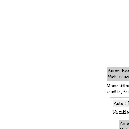
Ro
Autor:
Web: neuv
Momentálně 
soudíte, že
Autor: 
Na zákla
Auto