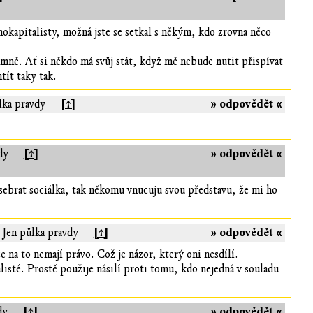
okapitalisty, možná jste se setkal s někým, kdo zrovna něco
 mně. Ať si někdo má svůj stát, když mě nebude nutit přispívat
tít taky tak.
[↑]
» odpovědět «
lka pravdy
[↑]
» odpovědět «
dy
ě sebrat sociálka, tak někomu vnucuju svou představu, že mi ho
[↑]
» odpovědět «
 Jen půlka pravdy
 na to nemají právo. Což je názor, který oni nesdílí.
listé. Prostě použije násilí proti tomu, kdo nejedná v souladu
[↑]
» odpovědět «
dy