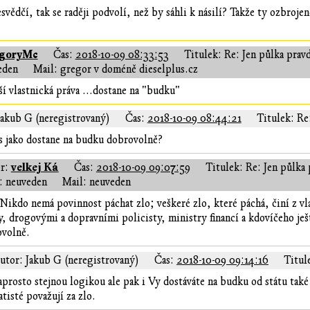
svědčí, tak se raději podvolí, než by sáhli k násilí? Takže ty ozbrojen
egoryMc
Čas:
2018-10-09 08:33:53
Titulek: Re: Jen půlka prav
eden
Mail: gregor v doméně dieselplus.cz
í vlastnická práva ...dostane na "budku"
Jakub G (neregistrovaný)
Čas:
2018-10-09 08:44:21
Titulek: Re
s jako dostane na budku dobrovolně?
velkej Ká
r:
Čas:
2018-10-09 09:07:59
Titulek: Re: Jen půlka
 neuveden
Mail: neuveden
Nikdo nemá povinnost páchat zlo; veškeré zlo, které páchá, činí z vla
, drogovými a dopravními policisty, ministry financí a kdovíčeho je
volně.
utor: Jakub G (neregistrovaný)
Čas:
2018-10-09 09:14:16
Titul
prosto stejnou logikou ale pak i Vy dostáváte na budku od státu také
atisté považují za zlo.