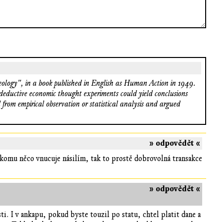
xeology", in a book published in English as Human Action in 1949.
t deductive economic thought experiments could yield conclusions
 from empirical observation or statistical analysis and argued
» odpovědět «
někomu něco vnucuje násilím, tak to prostě dobrovolná transakce
» odpovědět «
. I v ankapu, pokud byste touzil po statu, chtel platit dane a