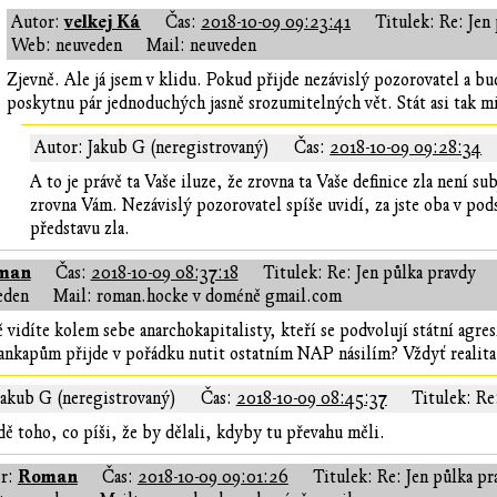
velkej Ká
Autor:
Čas:
2018-10-09 09:23:41
Titulek: Re: Jen
Web: neuveden
Mail: neuveden
Zjevně. Ale já jsem v klidu. Pokud přijde nezávislý pozorovatel a bud
poskytnu pár jednoduchých jasně srozumitelných vět. Stát asi tak mi
Autor: Jakub G (neregistrovaný)
Čas:
2018-10-09 09:28:34
A to je právě ta Vaše iluze, že zrovna ta Vaše definice zla není s
zrovna Vám. Nezávislý pozorovatel spíše uvidí, za jste oba v pods
představu zla.
man
Čas:
2018-10-09 08:37:18
Titulek: Re: Jen půlka pravdy
eden
Mail: roman.hocke v doméně gmail.com
vidíte kolem sebe anarchokapitalisty, kteří se podvolují státní agre
 ankapům přijde v pořádku nutit ostatním NAP násilím? Vždyť realita u
Jakub G (neregistrovaný)
Čas:
2018-10-09 08:45:37
Titulek: Re
dě toho, co píši, že by dělali, kdyby tu převahu měli.
Roman
r:
Čas:
2018-10-09 09:01:26
Titulek: Re: Jen půlka pr