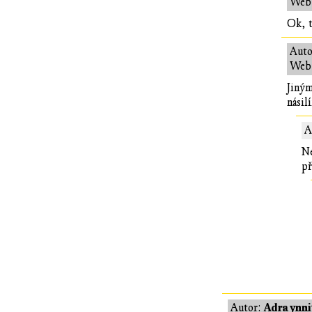
Web:
Ok, t
Auto
Web:
Jiným
násil
A
Ne
př
Adraynni
Autor: