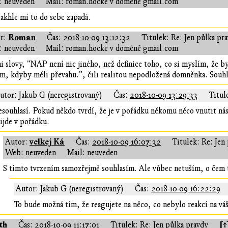
 neuveden
Mail: roman.hocke v doméně gmail.com
akhle mi to do sebe zapadá.
Roman
r:
Čas:
2018-10-09 13:12:32
Titulek: Re: Jen půlka pr
 neuveden
Mail: roman.hocke v doméně gmail.com
i slovy, "NAP není nic jiného, než definice toho, co si myslím, že b
ím, kdyby měli převahu.", čili realitou nepodložená domněnka. Souhl
utor: Jakub G (neregistrovaný)
Čas:
2018-10-09 13:29:33
Titul
souhlasí. Pokud někdo tvrdí, že je v pořádku někomu něco vnutit n
ijde v pořádku.
velkej Ká
Autor:
Čas:
2018-10-09 16:07:32
Titulek: Re: Jen
Web: neuveden
Mail: neuveden
S tímto tvrzením samozřejmě souhlasím. Ale vůbec netuším, o čem t
Autor: Jakub G (neregistrovaný)
Čas:
2018-10-09 16:22:29
To bude možná tím, že reagujete na něco, co nebylo reakcí na vá
th
[↑
Čas:
2018-10-09 11:17:01
Titulek: Re: Jen půlka pravdy