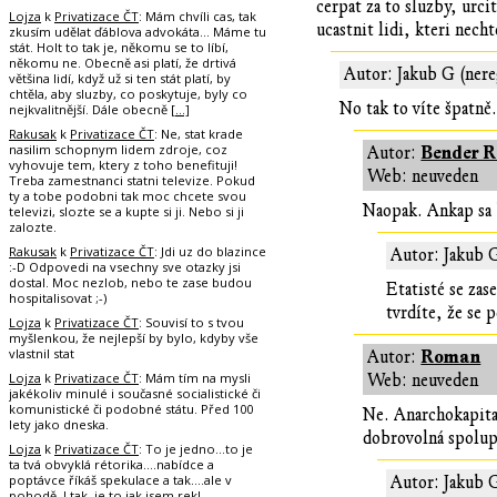
cerpat za to sluzby, urci
Lojza
k
Privatizace ČT
: Mám chvíli cas, tak
ucastnit lidi, kteri nech
zkusím udělat ďáblova advokáta... Máme tu
stát. Holt to tak je, někomu se to líbí,
někomu ne. Obecně asi platí, že drtivá
Autor: Jakub G (nere
většina lidí, když už si ten stát platí, by
chtěla, aby sluzby, co poskytuje, byly co
No tak to víte špatně
nejkvalitnější. Dále obecně
[…]
Rakusak
k
Privatizace ČT
: Ne, stat krade
nasilim schopnym lidem zdroje, coz
Bender R
Autor:
vyhovuje tem, ktery z toho benefituji!
Web: neuveden
Treba zamestnanci statni televize. Pokud
ty a tobe podobni tak moc chcete svou
Naopak. Ankap sa 
televizi, slozte se a kupte si ji. Nebo si ji
zalozte.
Rakusak
k
Privatizace ČT
: Jdi uz do blazince
Autor: Jakub 
:-D Odpovedi na vsechny sve otazky jsi
dostal. Moc nezlob, nebo te zase budou
Etatisté se zas
hospitalisovat ;-)
tvrdíte, že se 
Lojza
k
Privatizace ČT
: Souvisí to s tvou
myšlenkou, že nejlepší by bylo, kdyby vše
vlastnil stat
Roman
Autor:
Lojza
k
Privatizace ČT
: Mám tím na mysli
Web: neuveden
jakékoliv minulé i současné socialistické či
komunistické či podobné státu. Před 100
Ne. Anarchokapital
lety jako dneska.
dobrovolná spolupr
Lojza
k
Privatizace ČT
: To je jedno...to je
ta tvá obvyklá rétorika....nabídce a
poptávce říkáš spekulace a tak....ale v
Autor: Jakub 
pohodě. I tak, je to jak jsem rekl