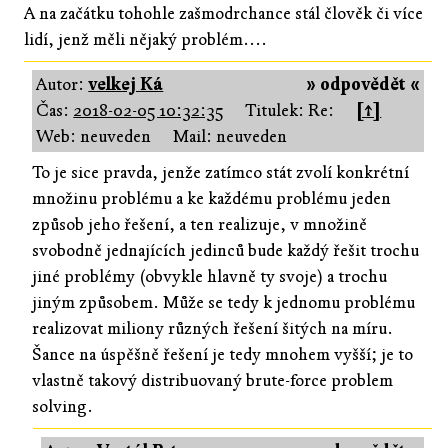
A na začátku tohohle zašmodrchance stál člověk či více
lidí, jenž měli nějaký problém....
Autor:
velkej Ká
» odpovědět «
Čas:
2018-02-05 10:32:35
Titulek: Re:
[↑]
Web: neuveden
Mail: neuveden
To je sice pravda, jenže zatímco stát zvolí konkrétní
množinu problému a ke každému problému jeden
způsob jeho řešení, a ten realizuje, v množině
svobodně jednajících jedinců bude každý řešit trochu
jiné problémy (obvykle hlavně ty svoje) a trochu
jiným způsobem. Může se tedy k jednomu problému
realizovat miliony různých řešení šitých na míru.
Šance na úspěšně řešení je tedy mnohem vyšší; je to
vlastně takový distribuovaný brute-force problem
solving.