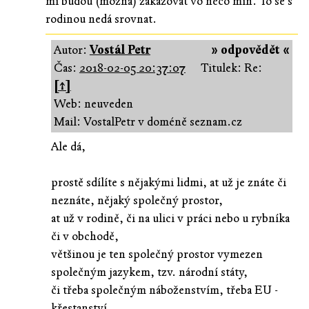
mi budou (možná) zakazovat vo něco míň. To se s
rodinou nedá srovnat.
Autor:
Vostál Petr
» odpovědět «
Čas:
2018-02-05 20:37:07
Titulek: Re:
[↑]
Web: neuveden
Mail: VostalPetr v doméně seznam.cz
Ale dá,
prostě sdílíte s nějakými lidmi, at už je znáte či
neznáte, nějaký společný prostor,
at už v rodině, či na ulici v práci nebo u rybníka
či v obchodě,
většinou je ten společný prostor vymezen
společným jazykem, tzv. národní státy,
či třeba společným náboženstvím, třeba EU -
křestanství,