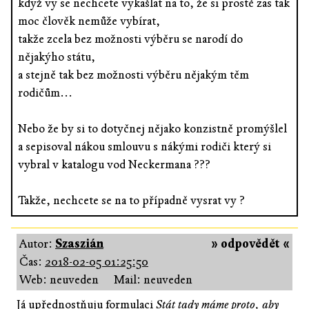
když vy se nechcete vykašlat na to, že si prostě zas tak
moc člověk nemůže vybírat,
takže zcela bez možnosti výběru se narodí do
nějakýho státu,
a stejně tak bez možnosti výběru nějakým těm
rodičům...
Nebo že by si to dotyčnej nějako konzistně promýšlel
a sepisoval nákou smlouvu s nákými rodiči který si
vybral v katalogu vod Neckermana ???
Takže, nechcete se na to případně vysrat vy ?
Autor:
Szaszián
» odpovědět «
Čas:
2018-02-05 01:25:50
Web: neuveden
Mail: neuveden
Já upřednostňuju formulaci
Stát tady máme proto, aby