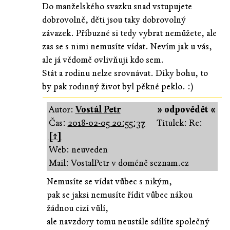
Do manželského svazku snad vstupujete
dobrovolně, děti jsou taky dobrovolný
závazek. Příbuzné si tedy vybrat nemůžete, ale
zas se s nimi nemusíte vídat. Nevím jak u vás,
ale já vědomě ovlivňuji kdo sem.
Stát a rodinu nelze srovnávat. Díky bohu, to
by pak rodinný život byl pěkné peklo. :)
Autor:
Vostál Petr
» odpovědět «
Čas:
2018-02-05 20:55:37
Titulek: Re:
[↑]
Web: neuveden
Mail: VostalPetr v doméně seznam.cz
Nemusíte se vídat vůbec s nikým,
pak se jaksi nemusíte řídit vůbec nákou
žádnou cizí vůlí,
ale navzdory tomu neustále sdílíte společný