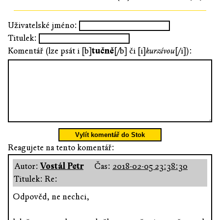
Uživatelské jméno:
Titulek:
Komentář (lze psát i [b]
tučně
[/b] či [i]
kurzívou
[/i]):
Vylít komentář do Stok
Reagujete na tento komentář:
Autor:
Vostál Petr
Čas:
2018-02-05 23:38:30
Titulek: Re:
Odpověd, ne nechci,