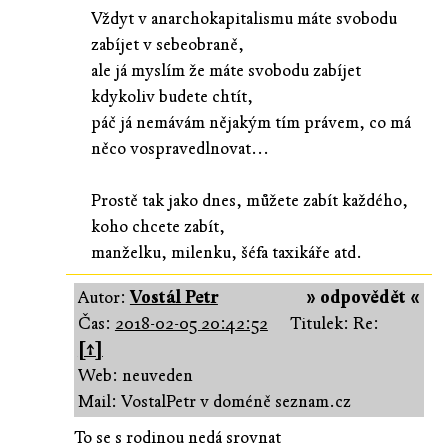
Vždyt v anarchokapitalismu máte svobodu
zabíjet v sebeobraně,
ale já myslím že máte svobodu zabíjet
kdykoliv budete chtít,
páč já nemávám nějakým tím právem, co má
něco vospravedlnovat...
Prostě tak jako dnes, můžete zabít každého,
koho chcete zabít,
manželku, milenku, šéfa taxikáře atd.
Autor:
Vostál Petr
» odpovědět «
Čas:
2018-02-05 20:42:52
Titulek: Re:
[↑]
Web: neuveden
Mail: VostalPetr v doméně seznam.cz
To se s rodinou nedá srovnat