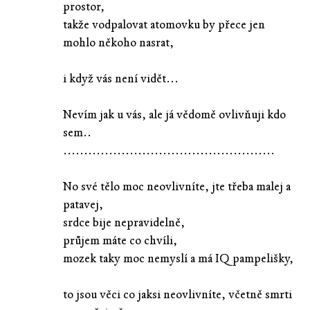
prostor,
takže vodpalovat atomovku by přece jen
mohlo někoho nasrat,
i když vás není vidět...
Nevím jak u vás, ale já vědomě ovlivňuji kdo
sem..
...................................................
No své tělo moc neovlivníte, jte třeba malej a
patavej,
srdce bije nepravidelně,
průjem máte co chvíli,
mozek taky moc nemyslí a má IQ pampelišky,
to jsou věci co jaksi neovlivníte, včetně smrti