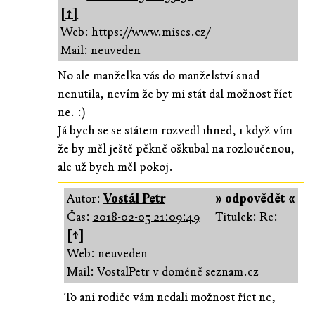
[↑]
Web:
https://www.mises.cz/
Mail: neuveden
No ale manželka vás do manželství snad
nenutila, nevím že by mi stát dal možnost říct
ne. :)
Já bych se se státem rozvedl ihned, i když vím
že by měl ještě pěkně oškubal na rozloučenou,
ale už bych měl pokoj.
Autor:
Vostál Petr
» odpovědět «
Čas:
2018-02-05 21:09:49
Titulek: Re:
[↑]
Web: neuveden
Mail: VostalPetr v doméně seznam.cz
To ani rodiče vám nedali možnost říct ne,