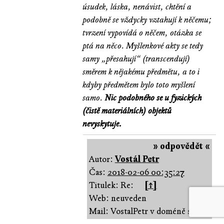
úsudek, láska, nenávist, chtění a
podobně se vždycky vztahují k něčemu;
tvrzení vypovídá o něčem, otázka se
ptá na něco. Myšlenkové akty se tedy
samy „přesahují“ (transcendují)
směrem k nějakému předmětu, a to i
kdyby předmětem bylo toto myšlení
samo.
Nic podobného se u fyzických
(čistě materiálních) objektů
nevyskytuje.
» odpovědět «
Autor:
Vostál Petr
Čas:
2018-02-06 00:35:27
Titulek: Re:
[↑]
Web: neuveden
Mail: VostalPetr v doméně seznam.c