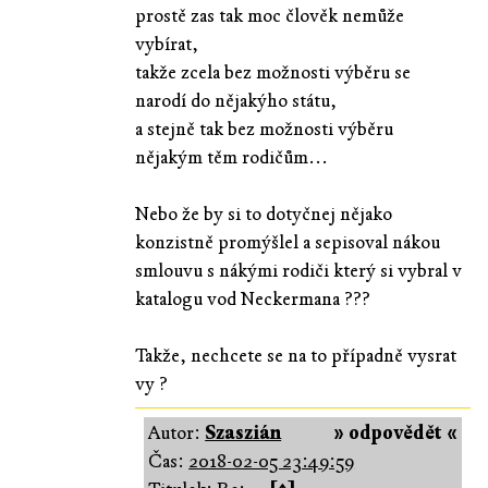
prostě zas tak moc člověk nemůže
vybírat,
takže zcela bez možnosti výběru se
narodí do nějakýho státu,
a stejně tak bez možnosti výběru
nějakým těm rodičům...
Nebo že by si to dotyčnej nějako
konzistně promýšlel a sepisoval nákou
smlouvu s nákými rodiči který si vybral v
katalogu vod Neckermana ???
Takže, nechcete se na to případně vysrat
vy ?
Autor:
Szaszián
» odpovědět «
Čas:
2018-02-05 23:49:59