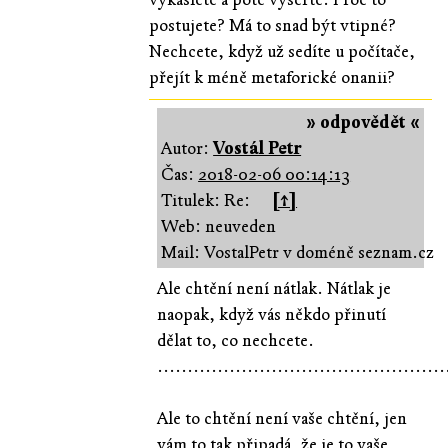
postujete? Má to snad být vtipné?
Nechcete, když už sedíte u počítače,
přejít k méně metaforické onanii?
» odpovědět «
Autor:
Vostál Petr
Čas:
2018-02-06 00:14:13
Titulek: Re:
[↑]
Web: neuveden
Mail: VostalPetr v doméně seznam.cz
Ale chtění není nátlak. Nátlak je
naopak, když vás někdo přinutí
dělat to, co nechcete.
................................................
Ale to chtění není vaše chtění, jen
vám to tak připadá, že je to vaše