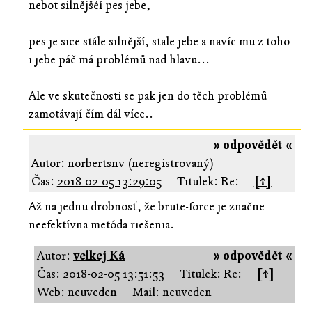
nebot silnějšéí pes jebe,
pes je sice stále silnější, stale jebe a navíc mu z toho
i jebe páč má problémů nad hlavu...
Ale ve skutečnosti se pak jen do těch problémů
zamotávají čím dál více..
» odpovědět «
Autor: norbertsnv (neregistrovaný)
Čas:
2018-02-05 13:29:05
Titulek: Re:
[↑]
Až na jednu drobnosť, že brute-force je značne
neefektívna metóda riešenia.
Autor:
velkej Ká
» odpovědět «
Čas:
2018-02-05 13:51:53
Titulek: Re:
[↑]
Web: neuveden
Mail: neuveden