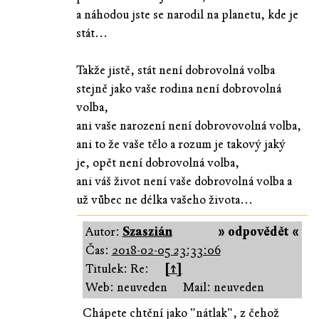
a náhodou jste se narodil na planetu, kde je
stát...
Takže jistě, stát není dobrovolná volba
stejně jako vaše rodina není dobrovolná
volba,
ani vaše narození není dobrovovolná volba,
ani to že vaše tělo a rozum je takový jaký
je, opět není dobrovolná volba,
ani váš život není vaše dobrovolná volba a
už vůbec ne délka vašeho života...
Autor:
Szaszián
» odpovědět «
Čas:
2018-02-05 23:33:06
Titulek: Re:
[↑]
Web: neuveden
Mail: neuveden
Chápete chtění jako "nátlak", z čehož