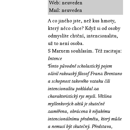
Web: neuveden
Mail: neuveden
A co jiného jste, než kus hmoty,
který něco chce? Když si od osoby
odmyslíte chtění, intencionalitu,
už to není osoba.
S Marxem souhlasím. Též zacituju:
Intence
Tento původně scholastický pojem
oživil rakouský filosof Franz Brentano
a schopnost takového vztahu čili
intencionalitu pokládal za
charakteristický rys mysli. Většina
myšlenkových aktů je skutečně
zaměřena, obrácena k nějakému
intencionálnímu předmětu, který může
a nemusí být skutečný. Představa,