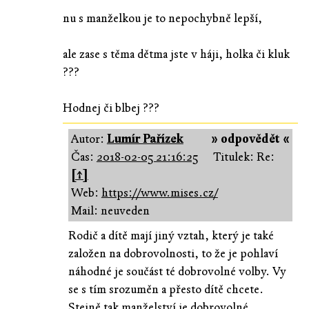
nu s manželkou je to nepochybně lepší,
ale zase s těma dětma jste v háji, holka či kluk
???
Hodnej či blbej ???
Autor:
Lumír Pařízek
» odpovědět «
Čas:
2018-02-05 21:16:25
Titulek: Re:
[↑]
Web:
https://www.mises.cz/
Mail: neuveden
Rodič a dítě mají jiný vztah, který je také
založen na dobrovolnosti, to že je pohlaví
náhodné je součást té dobrovolné volby. Vy
se s tím srozuměn a přesto dítě chcete.
Stejně tak manželství je dobrovolné.