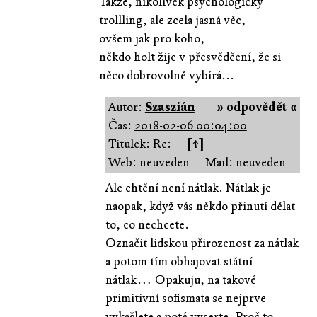
Takže, nikolivěk psychologický
trollling, ale zcela jasná věc,
ovšem jak pro koho,
někdo holt žije v přesvědčení, že si
něco dobrovolně vybírá...
Autor:
Szaszián
» odpovědět «
Čas:
2018-02-06 00:04:00
Titulek: Re:
[↑]
Web: neuveden
Mail: neuveden
Ale chtění není nátlak. Nátlak je
naopak, když vás někdo přinutí dělat
to, co nechcete.
Označit lidskou přirozenost za nátlak
a potom tím obhajovat státní
nátlak… Opakuju, na takové
primitivní sofismata se nejprve
vykašlete a poté vyserte. Proč to