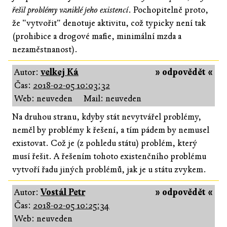
řešil problémy vzniklé jeho existencí
. Pochopitelně proto,
že "vytvořit" denotuje aktivitu, což typicky není tak
(prohibice a drogové mafie, minimální mzda a
nezaměstnanost).
Autor:
velkej Ká
» odpovědět «
Čas:
2018-02-05 10:03:32
Web: neuveden
Mail: neuveden
Na druhou stranu, kdyby stát nevytvářel problémy,
neměl by problémy k řešení, a tím pádem by nemusel
existovat. Což je (z pohledu státu) problém, který
musí řešit. A řešením tohoto existenčního problému
vytvoří řadu jiných problémů, jak je u státu zvykem.
Autor:
Vostál Petr
» odpovědět «
Čas:
2018-02-05 10:25:34
Web: neuveden