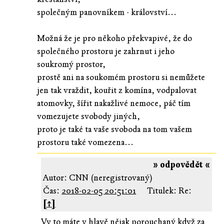
společným panovníkem - království...
Možná že je pro někoho překvapivé, že do
společného prostoru je zahrnut i jeho
soukromý prostor,
prostě ani na soukomém prostoru si nemůžete
jen tak vraždit, kouřit z komína, vodpalovat
atomovky, šířit nakažlivé nemoce, páč tím
vomezujete svobody jiných,
proto je také ta vaše svoboda na tom vašem
prostoru také vomezena...
» odpovědět «
Autor: CNN (neregistrovaný)
Čas:
2018-02-05 20:51:01
Titulek: Re:
[↑]
Vy to máte v hlavě nějak porouchaný když za