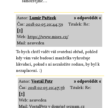
samozřejmě...
Autor:
Lumír Pařízek
» odpovědět «
Čas:
2018-02-05 20:44:59
Titulek: Re:
[↑]
Web:
https://www.mises.cz/
Mail: neuveden
To bych chtěl vidět váš svatební obřad, pohled
kdy vám vaše budoucí manželka vyhrožuje
likvidací, pokud s ní nezaložíte rodinu, by byl k
nezaplacení. :)
Autor:
Vostál Petr
» odpovědět «
Čas:
2018-02-05 20:47:56
Titulek: Re:
[↑]
Web: neuveden
Mail: VostalPetr v doméně seznam.cz