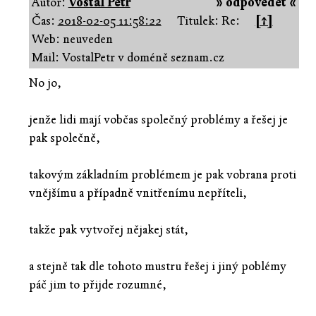
Autor:
Vostál Petr
» odpovědět «
Čas:
2018-02-05 11:58:22
Titulek: Re:
[↑]
Web: neuveden
Mail: VostalPetr v doméně seznam.cz
No jo,
jenže lidi mají vobčas společný problémy a řešej je
pak společně,
takovým základním problémem je pak vobrana proti
vnějšímu a případně vnitřenímu nepříteli,
takže pak vytvořej nějakej stát,
a stejně tak dle tohoto mustru řešej i jiný poblémy
páč jim to přijde rozumné,