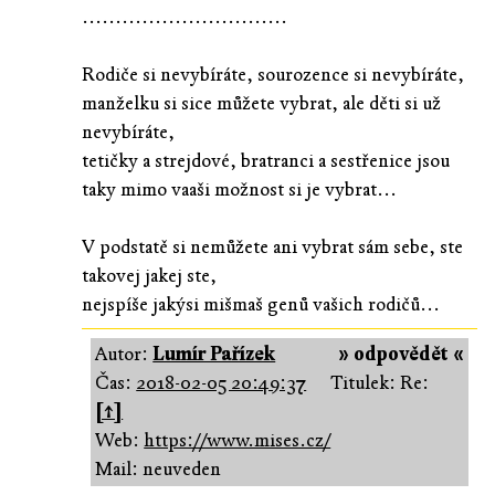
...............................
Rodiče si nevybíráte, sourozence si nevybíráte,
manželku si sice můžete vybrat, ale děti si už
nevybíráte,
tetičky a strejdové, bratranci a sestřenice jsou
taky mimo vaaši možnost si je vybrat...
V podstatě si nemůžete ani vybrat sám sebe, ste
takovej jakej ste,
nejspíše jakýsi mišmaš genů vašich rodičů...
Autor:
Lumír Pařízek
» odpovědět «
Čas:
2018-02-05 20:49:37
Titulek: Re:
[↑]
Web:
https://www.mises.cz/
Mail: neuveden