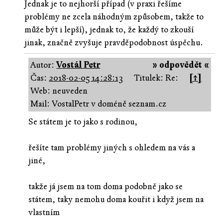
Jednak je to nejhorší případ (v praxi řešíme
problémy ne zcela náhodným způsobem, takže to
může být i lepší), jednak to, že každý to zkouší
jinak, značně zvyšuje pravděpodobnost úspěchu.
Autor:
Vostál Petr
» odpovědět «
Čas:
2018-02-05 14:28:13
Titulek: Re:
[↑]
Web: neuveden
Mail: VostalPetr v doméně seznam.cz
Se státem je to jako s rodinou,
řešíte tam problémy jiných s ohledem na vás a
jiné,
takže já jsem na tom doma podobně jako se
státem, taky nemohu doma kouřit i když jsem na
vlastním