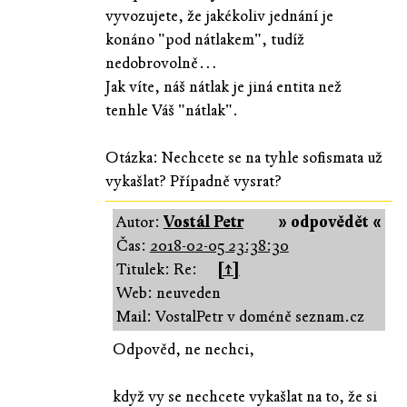
vyvozujete, že jakékoliv jednání je
konáno "pod nátlakem", tudíž
nedobrovolně…
Jak víte, náš nátlak je jiná entita než
tenhle Váš "nátlak".
Otázka: Nechcete se na tyhle sofismata už
vykašlat? Případně vysrat?
Autor:
Vostál Petr
» odpovědět «
Čas:
2018-02-05 23:38:30
Titulek: Re:
[↑]
Web: neuveden
Mail: VostalPetr v doméně seznam.cz
Odpověd, ne nechci,
když vy se nechcete vykašlat na to, že si