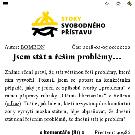
Autor:
BOMBON
Čas: 2018-02-05 00:00:02
Jsem stát a řeším problémy…
Známé rčení praví, že stát většinou řeší problémy, které
sám vytvořil. Pokusil jsem se popsat na konkrétním
případě, jaký je jeden ze způsobů tvorby „problému“ v
rámci přípravy rubriky „Očima libertariána“ v Reflexu
(
odkaz
). Tušíte, jak lidem, kteří nevystoupili z komfortní
zóny vymytí mozku státem, lépe objasňovat, že dnešní
stát není řešením problémů, že dnešní stát je problém?
» komentáře (81) «
Přečtení: 90986