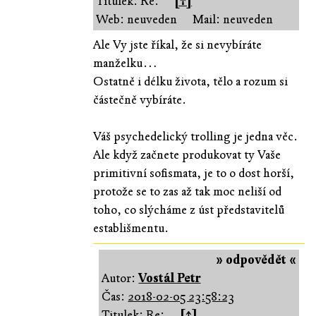
Titulek: Re:
[↑]
Web: neuveden
Mail: neuveden
Ale Vy jste říkal, že si nevybíráte
manželku…
Ostatně i délku života, tělo a rozum si
částečně vybíráte.
Váš psychedelický trolling je jedna věc.
Ale když začnete produkovat ty Vaše
primitivní sofismata, je to o dost horší,
protože se to zas až tak moc neliší od
toho, co slýcháme z úst představitelů
establišmentu.
» odpovědět «
Autor:
Vostál Petr
Čas:
2018-02-05 23:58:23
Titulek: Re:
[↑]