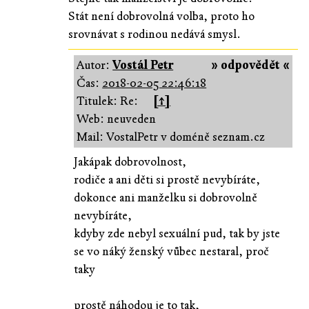
Stát není dobrovolná volba, proto ho
srovnávat s rodinou nedává smysl.
Autor:
Vostál Petr
» odpovědět «
Čas:
2018-02-05 22:46:18
Titulek: Re:
[↑]
Web: neuveden
Mail: VostalPetr v doméně seznam.cz
Jakápak dobrovolnost,
rodiče a ani děti si prostě nevybíráte,
dokonce ani manželku si dobrovolně
nevybíráte,
kdyby zde nebyl sexuální pud, tak by jste
se vo náký ženský vůbec nestaral, proč
taky
prostě náhodou je to tak,