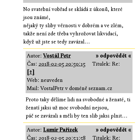
No svatební vobřad se skládá z úkonů, které
jsou známé,
nějaký ty sliby věrnosti v dobrém a ve zlém,
takže není zde třeba vyhrožovat likvidací,
když už jste se tedy zavázal...
Autor:
Vostál Petr
» odpovědět «
Čas:
2018-02-05 20:50:15
Titulek: Re:
[↑]
Web: neuveden
Mail: VostalPetr v doméně seznam.cz
Proto taky dělíme lidi na svobodné a ženaté, ti
ženatí jaksi už moc svobodní nejsou,
páč se zavázali a měli by ten slib jaksi plnit...
Autor:
Lumír Pařízek
» odpovědět «
Čas:
2018-02-05 20:53:58
Titulek: Re: