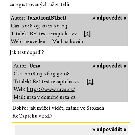
zaregistrovaných uživatelů.
Autor:
TaxationISTheft
» odpovědět «
Čas:
2018-03-26 11:20:03
Titulek: Re: test recaptcha.v2
[↑]
Web: neuveden
Mail: schován
Jak test dopadl?
Autor:
Urza
» odpovědět «
Čas:
2018-03-26 15:52:08
Titulek: Re: test recaptcha.v2
[↑]
Web:
https://www.urza.cz/
Mail: urza v doméně urza.cz
Dobře; jak můžeš vidět, máme ve Stokách
ReCaptchu v2 xD
» odpovědět «