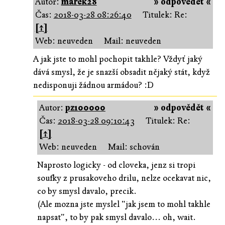
Autor:
marek28
» odpovědět «
Čas:
2018-03-28 08:26:40
Titulek: Re:
[↑]
Web: neuveden
Mail: neuveden
A jak jste to mohl pochopit takhle? Vždyť jaký
dává smysl, že je snazší obsadit nějaký stát, když
nedisponuji žádnou armádou? :D
Autor:
pz100000
» odpovědět «
Čas:
2018-03-28 09:10:43
Titulek: Re:
[↑]
Web: neuveden
Mail: schován
Naprosto logicky - od cloveka, jenz si tropi
soufky z prusakoveho drilu, nelze ocekavat nic,
co by smysl davalo, precik.
(Ale mozna jste myslel "jak jsem to mohl takhle
napsat", to by pak smysl davalo... oh, wait.