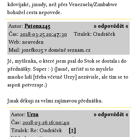
kdovíjaké, jinudy, než přes Venezuelu/Zimbabwe
bohužel cesta nepovede.
Autor:
Patona245
» odpovědět «
Čas:
2018-03-25 20:47:30
Titulek: Ondráček
Web: neuveden
Mail: jozefko25 v doméně seznam.cz
Jé, myšlenka, o které jsem psal do Stok se dostala i do
přednášky. Super :-) (Jasně, určitě si to myslelo
mnoho lidí [třeba včetně Urzy] nezávisle, ale tím se to
aspoň potvrzuje.)
Jinak děkuji za velmi zajímavou přednášku.
Autor:
Urza
» odpovědět «
Čas:
2018-03-26 16:00:40
Titulek: Re: Ondráček
[↑]