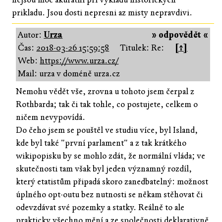
prikladu. Jsou dosti nepresni az misty nepravdivi.
Autor:
Urza
» odpovědět «
Čas:
2018-03-26 15:59:58
Titulek: Re:
[↑]
Web:
https://www.urza.cz/
Mail: urza v doméně urza.cz
Nemohu vědět vše, zrovna u tohoto jsem čerpal z
Rothbarda; tak či tak tohle, co postujete, celkem o
ničem nevypovídá.
Do čeho jsem se pouštěl ve studiu více, byl Island,
kde byl také "první parlament" a z tak krátkého
wikipopisku by se mohlo zdát, že normální vláda; ve
skutečnosti tam však byl jeden významný rozdíl,
který etatistům připadá skoro zanedbatelný: možnost
úplného opt-outu bez nutnosti se někam stěhovat či
odevzdávat své pozemky a statky. Reálně to ale
prakticky všechno mění a ze společnosti deklarativně