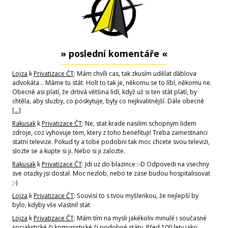
» poslední komentáře «
Lojza
k
Privatizace ČT
: Mám chvíli cas, tak zkusím udělat ďáblova
advokáta... Máme tu stát. Holt to tak je, někomu se to líbí, někomu ne.
Obecně asi platí, že drtivá většina lidí, když už si ten stát platí, by
chtěla, aby sluzby, co poskytuje, byly co nejkvalitnější. Dále obecně
[…]
Rakusak
k
Privatizace ČT
: Ne, stat krade nasilim schopnym lidem
zdroje, coz vyhovuje tem, ktery z toho benefituji! Treba zamestnanci
statni televize. Pokud ty a tobe podobni tak moc chcete svou televizi,
slozte se a kupte si ji. Nebo si ji zalozte.
Rakusak
k
Privatizace ČT
: Jdi uz do blazince :-D Odpovedi na vsechny
sve otazky jsi dostal. Moc nezlob, nebo te zase budou hospitalisovat
;-)
Lojza
k
Privatizace ČT
: Souvisí to s tvou myšlenkou, že nejlepší by
bylo, kdyby vše vlastnil stat
Lojza
k
Privatizace ČT
: Mám tím na mysli jakékoliv minulé i současné
socialistické či komunistické či podobné státu. Před 100 lety jako