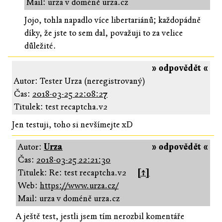
Mail: urza v doméně urza.cz
Jojo, tohla napadlo více libertariánů; každopádně
díky, že jste to sem dal, považuji to za velice
důležité.
» odpovědět «
Autor: Tester Urza (neregistrovaný)
Čas:
2018-03-25 22:08:27
Titulek: test recaptcha.v2
Jen testuji, toho si nevšímejte xD
Autor:
Urza
» odpovědět «
Čas:
2018-03-25 22:21:30
Titulek: Re: test recaptcha.v2
[↑]
Web:
https://www.urza.cz/
Mail: urza v doméně urza.cz
A ještě test, jestli jsem tím nerozbil komentáře