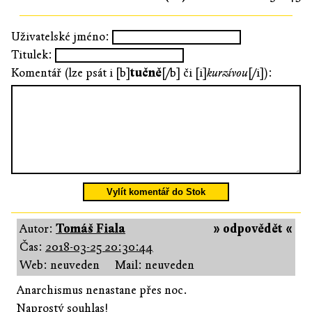
Uživatelské jméno:
Titulek:
Komentář (lze psát i [b]
tučně
[/b] či [i]
kurzívou
[/i]):
Vylít komentář do Stok
Autor:
Tomáš Fiala
» odpovědět «
Čas:
2018-03-25 20:30:44
Web: neuveden
Mail: neuveden
Anarchismus nenastane přes noc.
Naprostý souhlas!