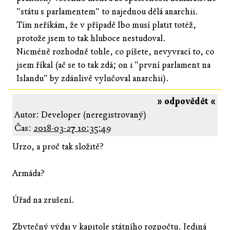
"státu s parlamentem" to najednou dělá anarchii.
Tím neříkám, že v případě Ibo musí platit totéž,
protože jsem to tak hluboce nestudoval.
Nicméně rozhodně tohle, co píšete, nevyvrací to, co
jsem říkal (ač se to tak zdá; on i "první parlament na
Islandu" by zdánlivě vylučoval anarchii).
» odpovědět «
Autor: Developer (neregistrovaný)
Čas:
2018-03-27 10:35:49
Urzo, a proč tak složitě?
Armáda?
Úřad na zrušení.
Zbytečný výdaj v kapitole státního rozpočtu. Jediná