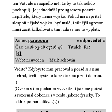
ten Váš, ale nenapadlo mě, že by to tak někdo
pochopil). Je jednodušší pro agresora porazit
nepřítele, který nemá vojsko. Pokud má nepřítel
alespoň nějaké vojsko, byť malé, i silnější agresor
musí začít kalkulovat s tím, zda se mu to vyplatí.
Autor:
pz100000
» odpovědět «
Čas:
2018-03-28 07:16:48
Titulek: Re:
[↑]
Web: neuveden
Mail: schován
Vidite? Kdybyste min pracoval a porad si s nim
nehral, trefil byste to korektne na prvni dobrou.
:)
(Ovsem s tim podanim vysvetleni jste me potesil
a rozesmal dokonce i v realu, jakoze fysicky. To
takhle po ranu diky. :):))