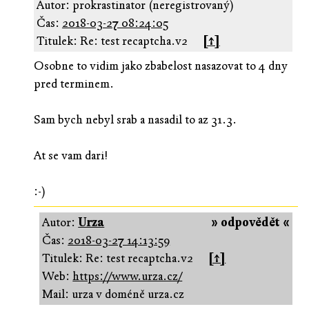
Autor: prokrastinator (neregistrovaný)
Čas:
2018-03-27 08:24:05
Titulek: Re: test recaptcha.v2
[↑]
Osobne to vidim jako zbabelost nasazovat to 4 dny
pred terminem.
Sam bych nebyl srab a nasadil to az 31.3.
At se vam dari!
:-)
Autor:
Urza
» odpovědět «
Čas:
2018-03-27 14:13:59
Titulek: Re: test recaptcha.v2
[↑]
Web:
https://www.urza.cz/
Mail: urza v doméně urza.cz