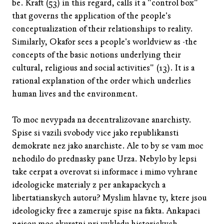
be. Kraft (53) in this regard, calls it a "control box"
that governs the application of the people's
conceptualization of their relationships to reality.
Similarly, Okafor sees a people's worldview as -the
concepts of the basic notions underlying their
cultural, religious and social activities" (13). It is a
rational explanation of the order which underlies
human lives and the environment.
To moc nevypada na decentralizovane anarchisty.
Spise si vazili svobody vice jako republikansti
demokrate nez jako anarchiste. Ale to by se vam moc
nehodilo do prednasky pane Urza. Nebylo by lepsi
take cerpat a overovat si informace i mimo vyhrane
ideologicke materialy z per ankapackych a
libertatianskych autoru? Myslim hlavne ty, ktere jsou
ideologicky free a zameruje spise na fakta. Ankapaci
nejsou moc akuratni pri vykladu historickych