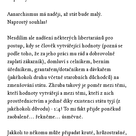
Aanarchismus má naději, až stát bude malý.
Naprostý souhlas!
Nesdílím ale nadšení některých libertariánů pro
postup, kdy se člověk vytvářející hodnoty (pozná se
podle toho, že za jeho práci mu rád a dobrovolně
zaplatí zákazník), domluví s celníkem, berním
úředníkem, grantařem/dotačníkem a dávkařem
(jakéhokoli druhu včetně starobních důchodců) na
zmenšování státu. Zhruba takový je poměr mezi těmi,
kteří hodnoty vytvářejí a mezi těmi, kteří z nich
prostřednictvím a jedině díky existenci státu tyjí (z
jakéhokoli důvodu) - 1:4! To mi fakt přijde poněkud
zaobaleně... řekněme... úsměvné.
Jakkoli to někomu může připadat kruté, hrůzostrašné,