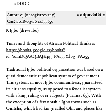
xDDDD
Autor: oj (neregistrovaný)
» odpovědět «
Čas:
2018-03-26 14:55:59
K Igbo (drive Ibo)
Times and Thoughts of African Political Thinkers
https://books.google.cz/books?
id=YoniDQAAQBAJ&pg=PA255&lpg=PA255
Traditional Igbo political organization was based on a
quasi-democratic republican system of government.
This system, in most Igbo communitiess, guaranteed
its citizens equality, as opposed to a feudalist system
with a king ruling over subjects (Furniss, 65). With
the exception of a few notable Igbo towns such as
Onitsha, which had kings called Obi, and places like