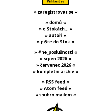
» zaregistrovat se «
» domů «
» o Stokách… «
» autoři «
» pište do Stok «
» #ne_poslušnosti «
» srpen 2026 «
» červenec 2026 «
» kompletní archiv «
» RSS feed «
» Atom feed «
» souhrn mailem «