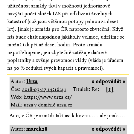
užitečnost armády tkví v možnosti jednorázově
navýšit počet složek IZS při odklízení živelných
katastrof (což jsou většinou potopy jednou za deset
let). Jinak je armáda pro ČR naprosto zbytečná. Když
nás bude chtít napadnou jakákoliv velmoc, udržíme se
možná tak pět až deset hodin. Proto armádu
nepotřebujeme, jen zbytečně zatěžuje daňové
poplatníky a zvšuje pravomoci vlády (vláda je úřadem
na 90 % redukci svých kapacit a pravomocí).
Autor:
Urza
» odpovědět «
Čas:
2018-03-27 14:16:41
Titulek: Re:
[↑]
Web:
https://www.urza.cz/
Mail: urza v doméně urza.cz
Ano, v ČR je armáda fakt asi k hovnu..... ale jinak....
Autor:
marek28
» odpovědět «