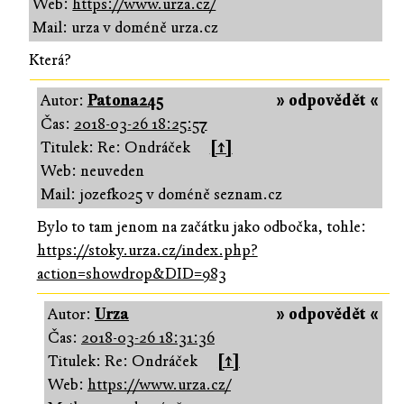
Web:
https://www.urza.cz/
Mail: urza v doméně urza.cz
Která?
Autor:
Patona245
» odpovědět «
Čas:
2018-03-26 18:25:57
Titulek: Re: Ondráček
[↑]
Web: neuveden
Mail: jozefko25 v doméně seznam.cz
Bylo to tam jenom na začátku jako odbočka, tohle:
https://stoky.urza.cz/index.php?
action=showdrop&DID=983
Autor:
Urza
» odpovědět «
Čas:
2018-03-26 18:31:36
Titulek: Re: Ondráček
[↑]
Web:
https://www.urza.cz/