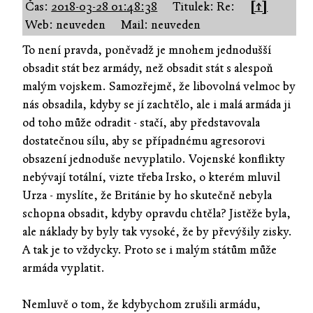
Čas:
2018-03-28 01:48:38
Titulek: Re:
[↑]
Web: neuveden
Mail: neuveden
To není pravda, poněvadž je mnohem jednodušší
obsadit stát bez armády, než obsadit stát s alespoň
malým vojskem. Samozřejmě, že libovolná velmoc by
nás obsadila, kdyby se jí zachtělo, ale i malá armáda ji
od toho může odradit - stačí, aby představovala
dostatečnou sílu, aby se případnému agresorovi
obsazení jednoduše nevyplatilo. Vojenské konflikty
nebývají totální, vizte třeba Irsko, o kterém mluvil
Urza - myslíte, že Británie by ho skutečně nebyla
schopna obsadit, kdyby opravdu chtěla? Jistěže byla,
ale náklady by byly tak vysoké, že by převýšily zisky.
A tak je to vždycky. Proto se i malým státům může
armáda vyplatit.
Nemluvě o tom, že kdybychom zrušili armádu,