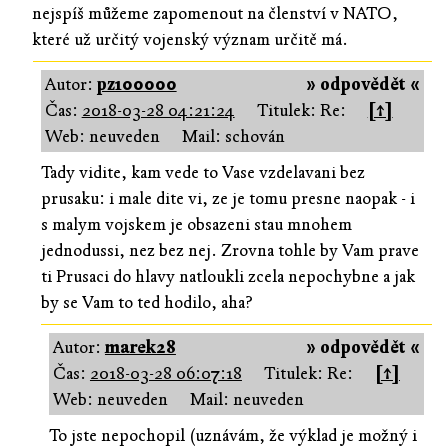
nejspíš můžeme zapomenout na členství v NATO,
které už určitý vojenský význam určitě má.
Autor:
pz100000
» odpovědět «
Čas:
2018-03-28 04:21:24
Titulek: Re:
[↑]
Web: neuveden
Mail: schován
Tady vidite, kam vede to Vase vzdelavani bez
prusaku: i male dite vi, ze je tomu presne naopak - i
s malym vojskem je obsazeni stau mnohem
jednodussi, nez bez nej. Zrovna tohle by Vam prave
ti Prusaci do hlavy natloukli zcela nepochybne a jak
by se Vam to ted hodilo, aha?
Autor:
marek28
» odpovědět «
Čas:
2018-03-28 06:07:18
Titulek: Re:
[↑]
Web: neuveden
Mail: neuveden
To jste nepochopil (uznávám, že výklad je možný i