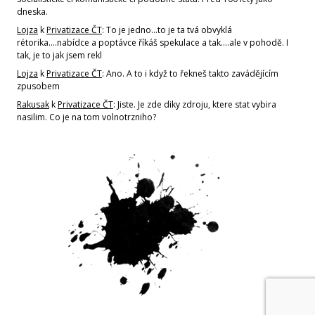
dneska.
Lojza
k
Privatizace ČT
: To je jedno...to je ta tvá obvyklá
rétorika....nabídce a poptávce říkáš spekulace a tak....ale v pohodě. I
tak, je to jak jsem rekl
Lojza
k
Privatizace ČT
: Ano. A to i když to řekneš takto zavádějícím
zpusobem
Rakusak
k
Privatizace ČT
: Jiste. Je zde diky zdroju, ktere stat vybira
nasilim. Co je na tom volnotrzniho?