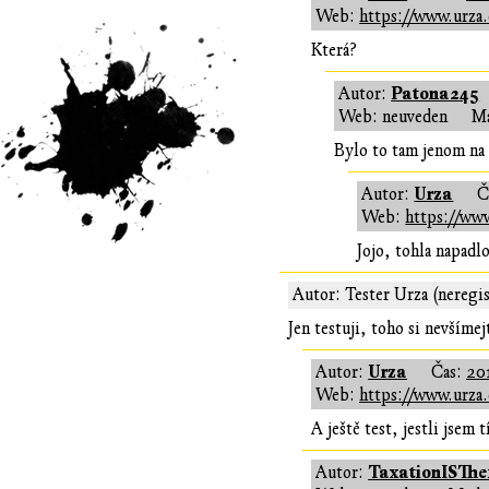
Web:
https://www.urza.
Která?
Patona245
Autor:
Web: neuveden
Ma
Bylo to tam jenom na
Urza
Autor:
Č
Web:
https://www
Jojo, tohla napadlo
Autor: Tester Urza (neregi
Jen testuji, toho si nevšíme
Urza
Autor:
Čas:
20
Web:
https://www.urza.
A ještě test, jestli jsem
TaxationISThe
Autor: