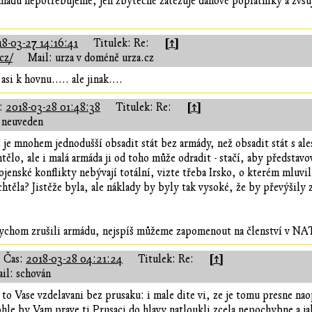
rmádu nepotřebujeme, jen zbytečně zatěžuje daňové poplatníky a zvšu
[↑]
18-03-27 14:16:41
Titulek: Re:
cz/
Mail: urza v doméně urza.cz
si k hovnu..... ale jinak....
[↑]
s:
2018-03-28 01:48:38
Titulek: Re:
 neuveden
 je mnohem jednodušší obsadit stát bez armády, než obsadit stát s a
htělo, ale i malá armáda ji od toho může odradit - stačí, aby předsta
ojenské konflikty nebývají totální, vizte třeba Irsko, o kterém mluvi
htěla? Jistěže byla, ale náklady by byly tak vysoké, že by převýšily 
chom zrušili armádu, nejspíš můžeme zapomenout na členství v NAT
[↑]
Čas:
2018-03-28 04:21:24
Titulek: Re:
il: schován
 to Vase vzdelavani bez prusaku: i male dite vi, ze je tomu presne n
ohle by Vam prave ti Prusaci do hlavy natloukli zcela nepochybne a ja