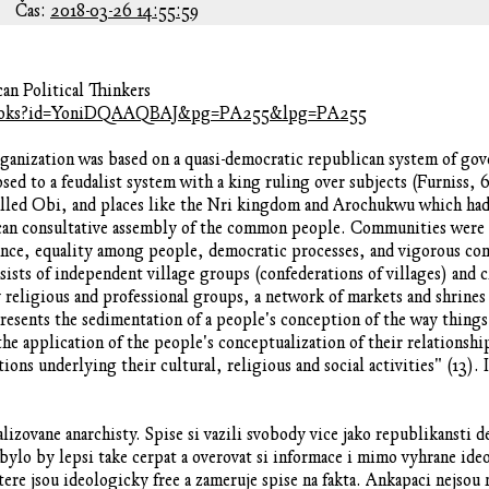
Čas:
2018-03-26 14:55:59
an Political Thinkers
z/books?id=YoniDQAAQBAJ&pg=PA255&lpg=PA255
organization was based on a quasi-democratic republican system of g
posed to a feudalist system with a king ruling over subjects (Furniss
alled Obi, and places like the Nri kingdom and Arochukwu which had
ican consultative assembly of the common people. Communities were u
iance, equality among people, democratic processes, and vigorous com
sists of independent village groups (confederations of villages) and c
religious and professional groups, a network of markets and shrines 
sents the sedimentation of a people's conception of the way things ar
he application of the people's conceptualization of their relationship
ions underlying their cultural, religious and social activities" (13).
izovane anarchisty. Spise si vazili svobody vice jako republikansti 
ylo by lepsi take cerpat a overovat si informace i mimo vyhrane ideo
ere jsou ideologicky free a zameruje spise na fakta. Ankapaci nejsou 