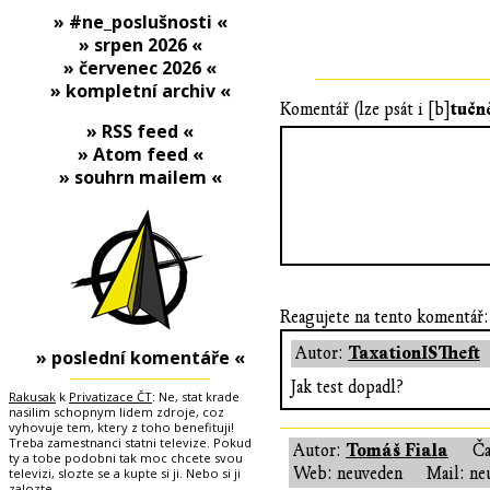
» #ne_poslušnosti «
» srpen 2026 «
» červenec 2026 «
» kompletní archiv «
tučn
Komentář (lze psát i [b]
» RSS feed «
» Atom feed «
» souhrn mailem «
Reagujete na tento komentář:
TaxationISTheft
Autor:
» poslední komentáře «
Jak test dopadl?
Rakusak
k
Privatizace ČT
: Ne, stat krade
nasilim schopnym lidem zdroje, coz
vyhovuje tem, ktery z toho benefituji!
Treba zamestnanci statni televize. Pokud
Tomáš Fiala
Autor:
Ča
ty a tobe podobni tak moc chcete svou
Web: neuveden
Mail: ne
televizi, slozte se a kupte si ji. Nebo si ji
zalozte.