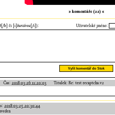
» komentáře (22) «
ě
[/b] či [i]
kurzívou
[/i]):
Uživatelské jméno:
Vylít komentář do Stok
Čas:
2018-03-26 11:20:03
Titulek: Re: test recaptcha.v2
s:
2018-03-25 20:30:44
uveden