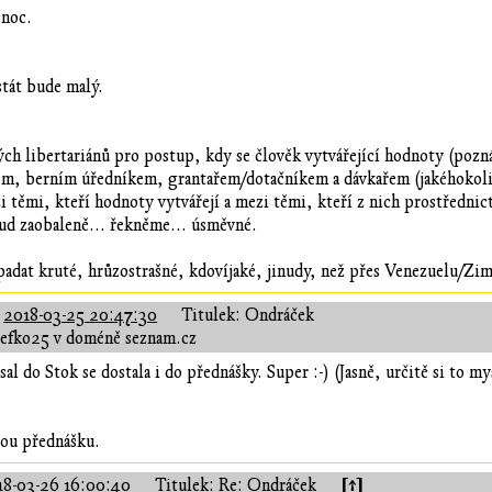
 noc.
stát bude malý.
ch libertariánů pro postup, kdy se člověk vytvářející hodnoty (pozná
kem, berním úředníkem, grantařem/dotačníkem a dávkařem (jakéhokoli
těmi, kteří hodnoty vytvářejí a mezi těmi, kteří z nich prostřednictv
kud zaobaleně... řekněme... úsměvné.
adat kruté, hrůzostrašné, kdovíjaké, jinudy, než přes Venezuelu/Z
:
2018-03-25 20:47:30
Titulek: Ondráček
zefko25 v doméně seznam.cz
sal do Stok se dostala i do přednášky. Super :-) (Jasně, určitě si to m
vou přednášku.
[↑]
18-03-26 16:00:40
Titulek: Re: Ondráček