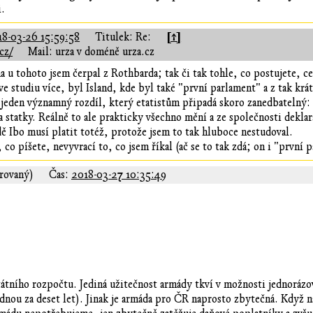
i.
[↑]
18-03-26 15:59:58
Titulek: Re:
cz/
Mail: urza v doméně urza.cz
 u tohoto jsem čerpal z Rothbarda; tak či tak tohle, co postujete, 
ve studiu více, byl Island, kde byl také "první parlament" a z tak kr
 jeden významný rozdíl, který etatistům připadá skoro zanedbatelný:
 statky. Reálně to ale prakticky všechno mění a ze společnosti deklar
ě Ibo musí platit totéž, protože jsem to tak hluboce nestudoval.
o píšete, nevyvrací to, co jsem říkal (ač se to tak zdá; on i "první p
rovaný)
Čas:
2018-03-27 10:35:49
átního rozpočtu. Jediná užitečnost armády tkví v možnosti jednorázov
ednou za deset let). Jinak je armáda pro ČR naprosto zbytečná. Když 