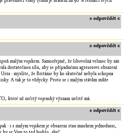
je pravomoci vlády (vláda je úřadem na 90 % redukci svých
» odpovědět «
» odpovědět «
lespoň malým vojskem. Samozřejmě, že libovolná velmoc by nás
vovala dostatečnou sílu, aby se případnému agresorovi obsazení
l Urza - myslíte, že Británie by ho skutečně nebyla schopna
zisky. A tak je to vždycky. Proto se i malým státům může
O, které už určitý vojenský význam určitě má.
» odpovědět «
aopak - i s malym vojskem je obsazeni stau mnohem jednodussi,
k by se Vam to ted hodilo, aha?