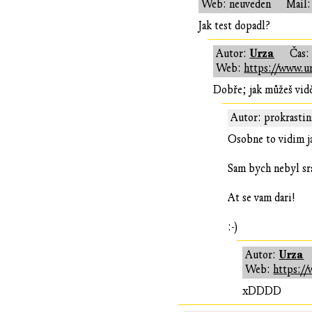
Web: neuveden
Mail:
Jak test dopadl?
Urza
Autor:
Čas
Web:
https://www.ur
Dobře; jak můžeš vi
Autor: prokrastin
Osobne to vidim j
Sam bych nebyl sra
At se vam dari!
:-)
Urza
Autor:
Web:
https://
xDDDD