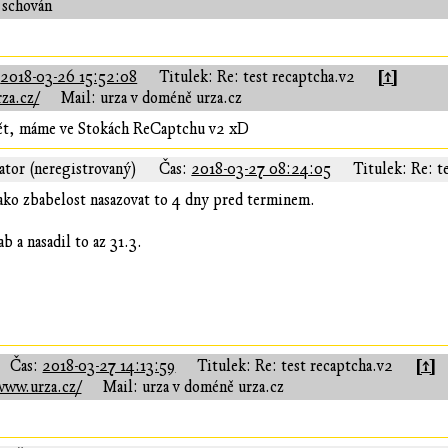
 schován
[↑]
:
2018-03-26 15:52:08
Titulek: Re: test recaptcha.v2
za.cz/
Mail: urza v doméně urza.cz
dět, máme ve Stokách ReCaptchu v2 xD
ator (neregistrovaný)
Čas:
2018-03-27 08:24:05
Titulek: Re: t
ako zbabelost nasazovat to 4 dny pred terminem.
b a nasadil to az 31.3.
[↑]
Čas:
2018-03-27 14:13:59
Titulek: Re: test recaptcha.v2
www.urza.cz/
Mail: urza v doméně urza.cz