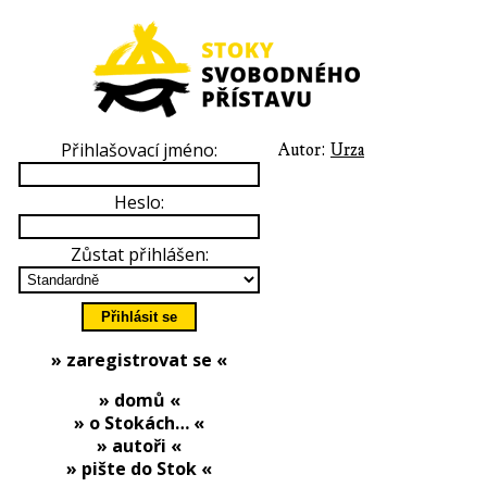
Přihlašovací jméno:
Autor:
Urza
Heslo:
Zůstat přihlášen:
» zaregistrovat se «
» domů «
» o Stokách… «
» autoři «
» pište do Stok «