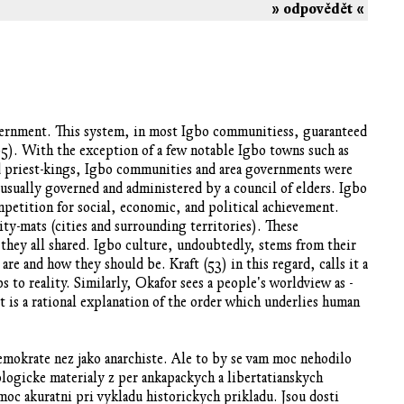
» odpovědět «
overnment. This system, in most Igbo communitiess, guaranteed
, 65). With the exception of a few notable Igbo towns such as
 priest-kings, Igbo communities and area governments were
sually governed and administered by a council of elders. Igbo
petition for social, economic, and political achievement.
ity-mats (cities and surrounding territories). These
they all shared. Igbo culture, undoubtedly, stems from their
e and how they should be. Kraft (53) in this regard, calls it a
s to reality. Similarly, Okafor sees a people's worldview as -
 It is a rational explanation of the order which underlies human
demokrate nez jako anarchiste. Ale to by se vam moc nehodilo
logicke materialy z per ankapackych a libertatianskych
moc akuratni pri vykladu historickych prikladu. Jsou dosti