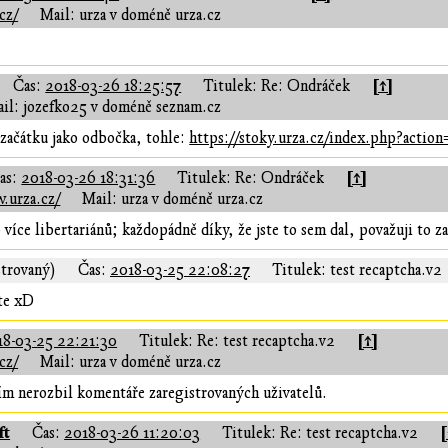
cz/
Mail: urza v doméně urza.cz
[↑]
Čas:
2018-03-26 18:25:57
Titulek: Re: Ondráček
il: jozefko25 v doméně seznam.cz
 začátku jako odbočka, tohle:
https://stoky.urza.cz/index.php?act
[↑]
as:
2018-03-26 18:31:36
Titulek: Re: Ondráček
.urza.cz/
Mail: urza v doméně urza.cz
 více libertariánů; každopádně díky, že jste to sem dal, považuji to za
strovaný)
Čas:
2018-03-25 22:08:27
Titulek: test recaptcha.v2
jte xD
[↑]
18-03-25 22:21:30
Titulek: Re: test recaptcha.v2
cz/
Mail: urza v doméně urza.cz
 tím nerozbil komentáře zaregistrovaných uživatelů.
ft
[
Čas:
2018-03-26 11:20:03
Titulek: Re: test recaptcha.v2