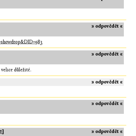
» odpovědět «
ion=showdrop&DID=983
» odpovědět «
 velice důležité.
» odpovědět «
» odpovědět «
↑]
» odpovědět «