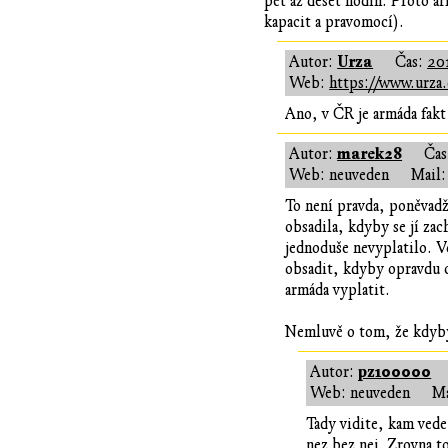
pět až deset hodin. Proto a
kapacit a pravomocí).
Urza
Autor:
Čas:
20
Web:
https://www.urza.
Ano, v ČR je armáda fakt a
marek28
Autor:
Ča
Web: neuveden
Mail:
To není pravda, poněvadž
obsadila, kdyby se jí zac
jednoduše nevyplatilo. V
obsadit, kdyby opravdu c
armáda vyplatit.
Nemluvě o tom, že kdyby
pz100000
Autor:
Web: neuveden
Ma
Tady vidite, kam vede
nez bez nej. Zrovna t