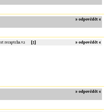
» odpovědět «
[↑]
» odpovědět «
est recaptcha.v2
» odpovědět «