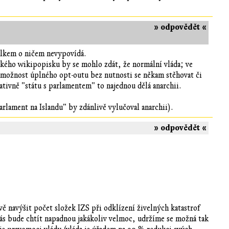
» odpovědět «
celkem o ničem nevypovídá.
átkého wikipopisku by se mohlo zdát, že normální vláda; ve
 možnost úplného opt-outu bez nutnosti se někam stěhovat či
ativně "státu s parlamentem" to najednou dělá anarchii.
arlament na Islandu" by zdánlivě vylučoval anarchii).
» odpovědět «
ě navýšit počet složek IZS při odklízení živelných katastrof
nás bude chtít napadnou jakákoliv velmoc, udržíme se možná tak