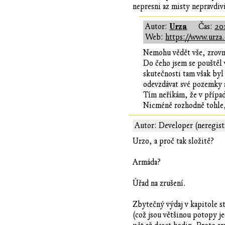
nepresni az misty nepravdiv
Urza
Autor:
Čas:
20
Web:
https://www.urza.
Nemohu vědět vše, zrovna
Do čeho jsem se pouštěl 
skutečnosti tam však byl
odevzdávat své pozemky a
Tím neříkám, že v případ
Nicméně rozhodně tohle, c
Autor: Developer (neregist
Urzo, a proč tak složitě?
Armáda?
Úřad na zrušení.
Zbytečný výdaj v kapitole st
(což jsou většinou potopy j