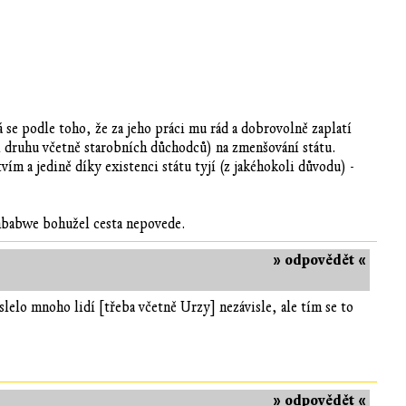
 se podle toho, že za jeho práci mu rád a dobrovolně zaplatí
 druhu včetně starobních důchodců) na zmenšování státu.
ím a jedině díky existenci státu tyjí (z jakéhokoli důvodu) -
imbabwe bohužel cesta nepovede.
» odpovědět «
yslelo mnoho lidí [třeba včetně Urzy] nezávisle, ale tím se to
» odpovědět «