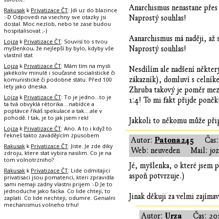
Anarchismus nenastane přes
Rakusak
k
Privatizace ČT
: Jdi uz do blazince
:-D Odpovedi na vsechny sve otazky jsi
Naprostý souhlas!
dostal. Moc nezlob, nebo te zase budou
hospitalisovat ;-)
Aanarchismus má naději, až 
Lojza
k
Privatizace ČT
: Souvisí to s tvou
myšlenkou, že nejlepší by bylo, kdyby vše
Naprostý souhlas!
vlastnil stat
Lojza
k
Privatizace ČT
: Mám tím na mysli
Nesdílím ale nadšení některý
jakékoliv minulé i současné socialistické či
zákazník), domluví s celní
komunistické či podobné státu. Před 100
lety jako dneska.
Zhruba takový je poměr mezi 
Lojza
k
Privatizace ČT
: To je jedno...to je
1:4! To mi fakt přijde poně
ta tvá obvyklá rétorika....nabídce a
poptávce říkáš spekulace a tak....ale v
pohodě. I tak, je to jak jsem rekl
Jakkoli to někomu může přip
Lojza
k
Privatizace ČT
: Ano. A to i když to
řekneš takto zavádějícím zpusobem
Patona245
Autor:
Čas
Rakusak
k
Privatizace ČT
: Jiste. Je zde diky
Web: neuveden
Mail: jo
zdroju, ktere stat vybira nasilim. Co je na
tom volnotrzniho?
Jé, myšlenka, o které jsem p
Rakusak
k
Privatizace ČT
: Lide odmitajici
aspoň potvrzuje.)
privatisaci jsou pomatenci, kteri zpravidla
sami nemaji zadny vlastni prijem :-D Je to
jednoduche jako facka. Co lide chteji, to
Jinak děkuji za velmi zajíma
zaplati. Co lide nechteji, odumre. Genialni
mechanismus volneho trhu!
Urza
Autor:
Čas:
20