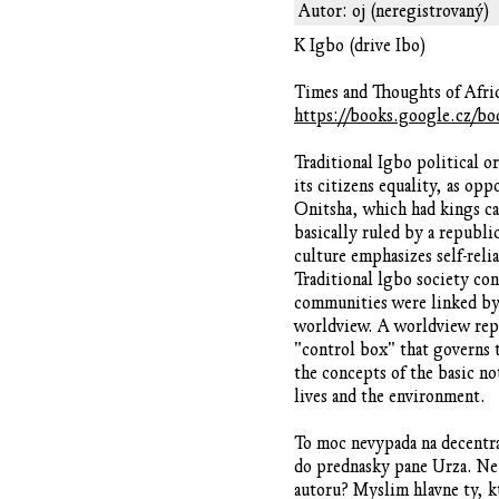
Autor: oj (neregistrovaný)
K Igbo (drive Ibo)
Times and Thoughts of Afric
https://books.google.c
Traditional Igbo political 
its citizens equality, as op
Onitsha, which had kings c
basically ruled by a republ
culture emphasizes self-rel
Traditional lgbo society con
communities were linked by 
worldview. A worldview repre
"control box" that governs t
the concepts of the basic not
lives and the environment.
To moc nevypada na decentral
do prednasky pane Urza. Neb
autoru? Myslim hlavne ty, kt