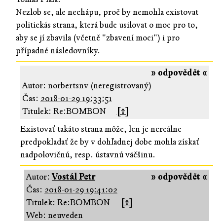
Nezlob se, ale nechápu, proč by nemohla existovat
politickás strana, která bude usilovat o moc pro to,
aby se jí zbavila (včetně "zbavení moci") i pro
případné následovníky.
» odpovědět «
Autor: norbertsnv (neregistrovaný)
Čas:
2018-01-29 19:33:51
Titulek: Re:BOMBON
[↑]
Existovať takáto strana môže, len je nereálne
predpokladať že by v dohľadnej dobe mohla získať
nadpolovičnú, resp. ústavnú väčšinu.
Autor:
Vostál Petr
» odpovědět «
Čas:
2018-01-29 19:41:02
Titulek: Re:BOMBON
[↑]
Web: neuveden