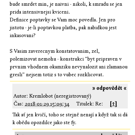
bude smrdet min, je naivni - nikoli, k smradu se jen
prida intensivnejsi kviceni.
Definice poptavky se Vam moc povedla. Jen pro
jistotu - je-li poptavkou platba, pak nabidkou jest
inkasovani?
S Vasim zaverecnym konstatovanim, zel,
polemizovat nemohu - konstrukci "byt pripraven v
prvnim vhodnem okamziku nevynalozit ani zlamanou
gresli" nejsem totiz s to vubec rozklicovat.
» odpovědět «
Autor: Kremlobot (neregistrovaný)
Čas:
2018-01-29 15:09:34
Titulek: Re:
[↑]
Tak ať jen kvičí, toho se stejně nenají a když tak si dá
k obědu opozdilce jako ste fy.