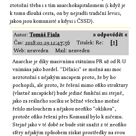
ztotožní třeba i s tím anarchokapitalismem (i když je
k tomu dlouhá cesta, on by nejradši tradiční levici,
jakou jsou komunisté a kdysi i ČSSD).
Autor:
Tomáš Fiala
» odpovědět «
Čas:
2018-01-29 12:47:56
Titulek: Re:
[↑]
Web: neuveden
Mail: neuveden
Anarchie je díky masivnímu státnímu PR už od R-U
vnímána jako bordel. "Dělníci" se možná ani moc
neztotožní s nějakým ancapem proto, že by ho
pochopili, ale proto, že řešení mimo ofiko struktury
(vlastně ancapácké) bude jediné funkční asi stejně,
jako za reálného socíku se běžně všechno možné
řešilo melouchem a nějakou neofiko "oklikou",
protože ofiko řešení přes Komunál bylo k ničemu.
Stejně jako v té době se bude stát snažit z té neofiko
sféry nějakým způsobem získat prostředky na svou