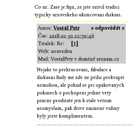
Co uz. Zase je fajn, ze jste ozivil tradici
typicky urzovskeho ukoncovani diskusi.
Autor:
Vostál Petr
» odpovědět «
Čas:
2018-01-30 22:50:46
Titulek: Re:
[↑]
Web: neuveden
Mail: VostalPetr v doméně seznam.cz
Nejake to prekrucovani, fabulace a
diskusni fauly me zde uz prilis prekvapit
nemohou, ale pokud se pri opakovanych
pokusech o pochopeni jedine vety
pracne prodirate jen k stale vetsim
nesmyslum, pak drive zminene vidiny
byly jeste komplimentem.
......................................................