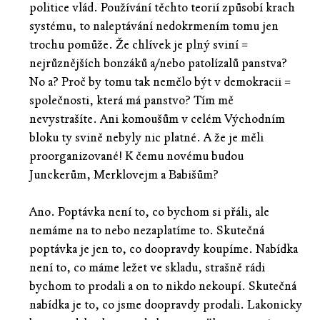
politice vlád. Používání těchto teorií způsobí krach
systému, to naleptávání nedokrmením tomu jen
trochu pomůže. Že chlívek je plný sviní =
nejrůznějších bonzáků a/nebo patolízalů panstva?
No a? Proč by tomu tak nemělo být v demokracii =
společnosti, která má panstvo? Tím mě
nevystrašíte. Ani komoušům v celém Východním
bloku ty svině nebyly nic platné. A že je měli
proorganizované! K čemu novému budou
Junckerům, Merklovejm a Babišům?
Ano. Poptávka není to, co bychom si přáli, ale
nemáme na to nebo nezaplatíme to. Skutečná
poptávka je jen to, co doopravdy koupíme. Nabídka
není to, co máme ležet ve skladu, strašně rádi
bychom to prodali a on to nikdo nekoupí. Skutečná
nabídka je to, co jsme doopravdy prodali. Lakonicky