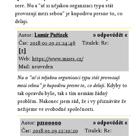
sere. Nu a "ať si nějakou organizaci typu stát
provozují mezi sebou" je kupodivu presne to, co
delaji.
Autor:
Lumír Pařízek
» odpovědět «
Čas:
2018-01-29 21:24:46
Titulek: Re:
[↑]
Web:
https://www.mises.cz/
Mail: neuveden
Nu a "ať si nějakou organizaci typu stát provozují
mezi sebou" je kupodivu presne to, co delaji.
Kdyby to
tak opravdu bylo, tak s tím nemám žádný
problém. Nakonec jsem rád, že i vy přiznáváte že
nežijeme ve svobodné společnosti.
Autor:
pz100000
» odpovědět «
Čas:
2018-01-29 22:10:20
Titulek: Re: