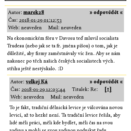
Autor:
marek28
» odpovědět «
Čas:
2018-01-29 01:12:53
Web: neuveden
Mail: neuveden
Na ekonomickém fóru v Davosu teď mluvil socialista
Trudeau (nebo jak se ta fr. jména píšou) o tom, jak je
důležité, aby firmy zaměstnávaly víc žen. Aby se nám
nakonec po těch našich českých socialistech vých.
střihu ještě nestýskalo. :D
Autor:
velkej Ká
» odpovědět «
Čas:
2018-01-29 12:03:44
Titulek: Re:
[↑]
Web: neuveden
Mail: neuveden
To je fakt, tradiční dělnická levice je válcována novou
levicí, až to hezké není. Ta tradiční levice řešila, aby
lidé měli práci, měli kde bydlet, měli čas na svou
rodinu a mohli se svou rodinou podnikat řadu