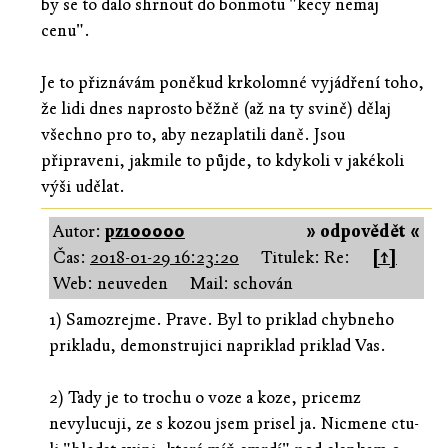
by se to dalo shrnout do bonmotu "kecy nemaj
cenu".
Je to přiznávám poněkud krkolomné vyjádření toho,
že lidi dnes naprosto běžně (až na ty svině) dělaj
všechno pro to, aby nezaplatili daně. Jsou
připraveni, jakmile to půjde, to kdykoli v jakékoli
výši udělat.
Autor:
pz100000
» odpovědět «
Čas:
2018-01-29 16:23:20
Titulek: Re:
[↑]
Web: neuveden
Mail: schován
1) Samozrejme. Prave. Byl to priklad chybneho
prikladu, demonstrujici napriklad priklad Vas.
2) Tady je to trochu o voze a koze, pricemz
nevylucuji, ze s kozou jsem prisel ja. Nicmene ctu-