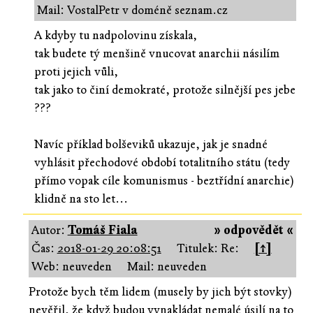
Mail: VostalPetr v doméně seznam.cz
A kdyby tu nadpolovinu získala,
tak budete tý menšině vnucovat anarchii násilím
proti jejich vůli,
tak jako to činí demokraté, protože silnější pes jebe
???
Navíc příklad bolševiků ukazuje, jak je snadné
vyhlásit přechodové období totalitního státu (tedy
přímo vopak cíle komunismus - beztřídní anarchie)
klidně na sto let...
Autor:
Tomáš Fiala
» odpovědět «
Čas:
2018-01-29 20:08:51
Titulek: Re:
[↑]
Web: neuveden
Mail: neuveden
Protože bych těm lidem (musely by jich být stovky)
nevěřil, že když budou vynakládat nemalé úsilí na to