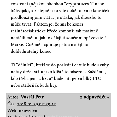
existenci (nějakou obdobou "cryptotuzexů" nebo
bůhvíjak), ale stejně jako v té době to jen o kousíček
prodlouží agonii státu. Je otázka, jak dlouzho to
může trvat. Faktem je, že ani ke konci
reálněsocialistické křeče komouši tak masivně
neničili měnu, jak to dělají ti současní opěvovatelé
Marxe. Což mě naplňuje jistou nadějí na
dohlédnutelný konec.
Ti "dělníci", kteří se do poslední chvíle budou zuby
nehty držet státu jako klíště to odserou. Každému,
kdo třeba jen "z hecu" bude mít jeden blbý LTC
nebo stříbrňák bude hej.
Autor:
Vostál Petr
» odpovědět «
Čas:
2018-01-29 02:29:12
Web: neuveden