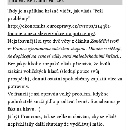
Titulek: Re:Lumír Pařízek
Tady je například krásně vidět, jak vláda "řeší
problémy"
http://ekonomika.eurozpravy.cz/evropa/214381-
francie-omezi-slevove-akce-na-potraviny/
.
Nejzábavnější si tyto dvě věty z článku
Zemědělci tvoří
ve Francii významnou voličskou skupinu. Dlouho si stěžují,
že doplácejí na cenové války mezi maloobchodními řetězci.
.
Bez jakýchkoliv rozpaků vláda přiznává, že kvůli
získání voličských hlasů (sledují pouze svůj
prospěch), donutí ostatní spoluobčany zaplatit více za
potraviny.
Ve francii je asi opravdu velký problém, když se
podnikatelé snaží jídlo prodávat levně. Socialismus je
fakt na hlavu. :)
Já být Francouz, tak se celkem obávám, aby se vládě
nepřehlásily další skupiny že vydělávají málo.