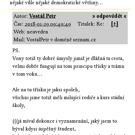
nějaké vůle nějaké demokratické většiny...
Autor:
Vostál Petr
» odpovědět «
Čas:
2018-01-29 09:49:49
Titulek: Re:
[↑]
Web: neuveden
Mail: VostalPetr v doméně seznam.cz
PS.
Vony totiž ty dobré úmysly jimiž je dlážná ta cesta,
velmi dobře fungují na tom principu třísky a trámu
v tom voku...
Ale na tu třísku je jaksi spoleh,
všichni jsme totiž měli milující rodiče a kurs stádní
školy,
(((já míval dokonce i vyznamenání, jaký jsem to
býval kdysi úspěšný študent,