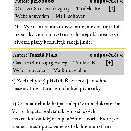
Autor:
pz100000
» odpovědět «
Čas:
2018-01-29 16:25:03
Titulek: Re:
[↑]
Web: neuveden
Mail: schován
Nu, Vy si s nimi mozna rozumite, ale existuji i lide,
jiz si s kvicicim prasetem prilis nepoklabosi a sve
zivotni plany konsultuji radeji jinde.
Autor:
Tomáš Fiala
» odpovědět «
Čas:
2018-01-29 15:22:27
Titulek: Re:
[↑]
Web: neuveden
Mail: neuveden
1) Zcela chybný příklad. Řeznictví je obchod
masem. Literatura není obchod písmenky.
2) On stát nebude hcípat naleptáván nedokrmením.
Vy nechápete podstatu keynesiánských
makroekonomických a peněžních teorií, které jsou
v současnosti používané ve fiskálně-monetární