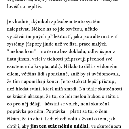
lovišť co nejdřív.
Je vhodné jakýmkoli způsobem tento systém
naleptávat. Někdo na to jde osvětou, někdo
využíváním jiných příležitostí, jako jsou alternativní
systémy (úspory jinde než ve fiat, práce malých
"melouchem" = na černo bez dokladu, odliv úspor z
fiatu jinam, velcí v tichosti připravují přechod své
existence do krypta, atd.). Někdo to dělá s vědomým
cílem, většina lidí spontánně, aniž by si uvědomovala,
že tím napomáhají konci. Je to stokrát lepší přístup,
než hledat svini, která míň smrdí. Na téhle skutečnosti
se krásně ukazuje, že to, co lidi melou hubou o státu a
co pro něj dělají - účastní se voleb, není skutečná
poptávka po něm. Poptávka = platit za to, o čem
říkám, že to chci. Lidi chodí volit a žvaní o tom, jak
chtějí, aby
jim ten stát někdo udělal
, ve skutečnosti