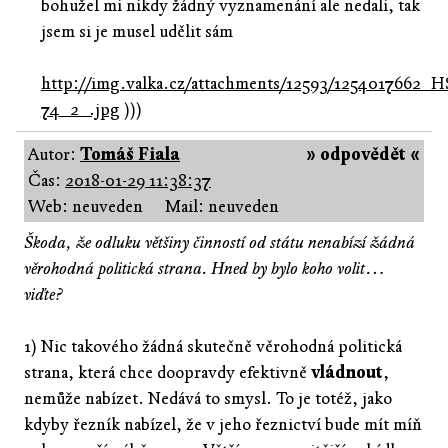
bohužel mi nikdy žádný vyznamenání ale nedali, tak
jsem si je musel udělit sám
http://img.valka.cz/attachments/12593/1254017662_
74_2_.jpg
)))
Autor:
Tomáš Fiala
» odpovědět «
Čas:
2018-01-29 11:38:37
Web: neuveden
Mail: neuveden
Škoda, že odluku většiny činností od státu nenabízí žádná
věrohodná politická strana. Hned by bylo koho volit…
viďte?
1) Nic takového žádná skutečně věrohodná politická
strana, která chce doopravdy efektivně
vládnout
,
nemůže nabízet. Nedává to smysl. To je totéž, jako
kdyby řezník nabízel, že v jeho řeznictví bude mít míň