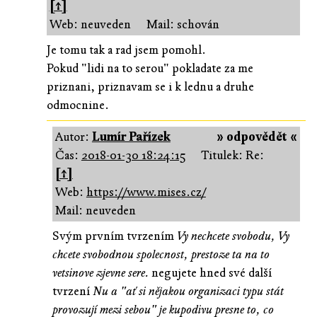
[↑]
Web: neuveden
Mail: schován
Je tomu tak a rad jsem pomohl.
Pokud "lidi na to serou" pokladate za me
priznani, priznavam se i k lednu a druhe
odmocnine.
Autor:
Lumír Pařízek
» odpovědět «
Čas:
2018-01-30 18:24:15
Titulek: Re:
[↑]
Web:
https://www.mises.cz/
Mail: neuveden
Svým prvním tvrzením
Vy nechcete svobodu, Vy
chcete svobodnou spolecnost, prestoze ta na to
vetsinove zjevne sere.
negujete hned své další
tvrzení
Nu a "ať si nějakou organizaci typu stát
provozují mezi sebou" je kupodivu presne to, co