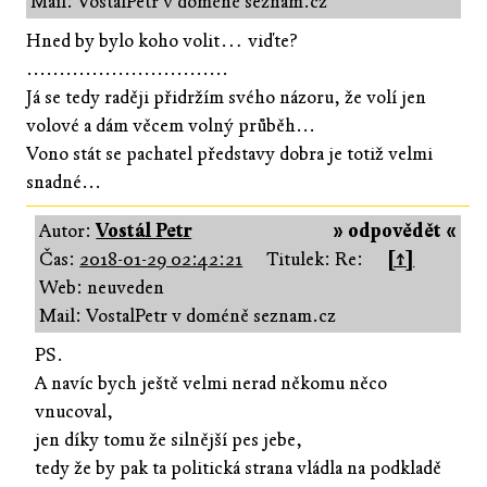
Mail: VostalPetr v doméně seznam.cz
Hned by bylo koho volit… viďte?
...............................
Já se tedy raději přidržím svého názoru, že volí jen
volové a dám věcem volný průběh...
Vono stát se pachatel představy dobra je totiž velmi
snadné...
Autor:
Vostál Petr
» odpovědět «
Čas:
2018-01-29 02:42:21
Titulek: Re:
[↑]
Web: neuveden
Mail: VostalPetr v doméně seznam.cz
PS.
A navíc bych ještě velmi nerad někomu něco
vnucoval,
jen díky tomu že silnější pes jebe,
tedy že by pak ta politická strana vládla na podkladě