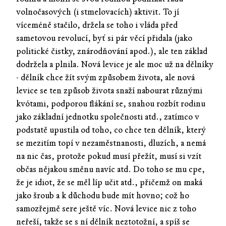
volnočasových (i stmelovacích) aktivit. To jí
víceméně stačilo, držela se toho i vláda před
sametovou revolucí, byť si pár věcí přidala (jako
politické čistky, znárodňování apod.), ale ten základ
dodržela a plnila. Nová levice je ale moc už na dělníky
- dělník chce žít svým způsobem života, ale nová
levice se ten způsob života snaží nabourat různými
kvótami, podporou flákání se, snahou rozbít rodinu
jako základní jednotku společnosti atd., zatímco v
podstatě upustila od toho, co chce ten dělník, který
se mezitím topí v nezaměstnanosti, dluzích, a nemá
na nic čas, protože pokud musí přežít, musí si vzít
občas nějakou směnu navíc atd. Do toho se mu cpe,
že je idiot, že se měl líp učit atd., přičemž on maká
jako šroub a k důchodu bude mít hovno; což ho
samozřejmě sere ještě víc. Nová levice nic z toho
neřeší, takže se s ní dělník neztotožní, a spíš se