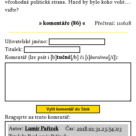
věrohodná politická strana. Hned by bylo koho volit…
viďte?
» komentáře (86) «
Přečtení: 111628
Uživatelské jméno:
Titulek:
Komentář (lze psát i [b]
tučně
[/b] či [i]
kurzívou
[/i]):
Vylít komentář do Stok
Reagujete na tento komentář:
Autor:
Lumír Pařízek
Čas:
2018-01-31 23:54:03