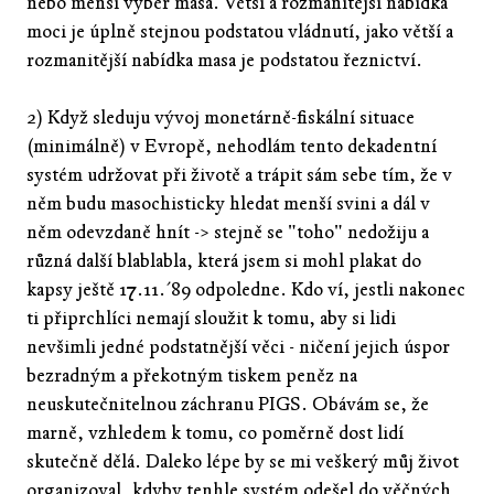
nebo menší výběr masa. Větší a rozmanitější nabídka
moci je úplně stejnou podstatou vládnutí, jako větší a
rozmanitější nabídka masa je podstatou řeznictví.
2) Když sleduju vývoj monetárně-fiskální situace
(minimálně) v Evropě, nehodlám tento dekadentní
systém udržovat při životě a trápit sám sebe tím, že v
něm budu masochisticky hledat menší svini a dál v
něm odevzdaně hnít -> stejně se "toho" nedožiju a
různá další blablabla, která jsem si mohl plakat do
kapsy ještě 17.11.´89 odpoledne. Kdo ví, jestli nakonec
ti připrchlíci nemají sloužit k tomu, aby si lidi
nevšimli jedné podstatnější věci - ničení jejich úspor
bezradným a překotným tiskem peněz na
neuskutečnitelnou záchranu PIGS. Obávám se, že
marně, vzhledem k tomu, co poměrně dost lidí
skutečně dělá. Daleko lépe by se mi veškerý můj život
organizoval, kdyby tenhle systém odešel do věčných