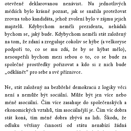
otevřeně deklarovanou nenávist. Na jednotlivých
médiích bylo krásně poznat, jak se snažila protežovat
zrovna toho kandidáta, jehož zvolení bylo v zájmu jejich
majitelů. Kdybychom neměli prezidenta, nehádali
bychom se, jaký bude. Kdybychom neměli stát založený
na tom, že zdaní a zreguluje cokoliv se hýbe (a velkoryse
podpoří to, co se mu zdá, že by se hýbat mělo),
nesoupeřili bychom mezi sebou o to, co se bude za
společné prostředky pořizovat a kdo si z nich bude
„odklánět“ pro sebe a své příznivce.
Ne, stát založený na bezbřehé demokracii z logiky věci
není a nemůže být sociální. Může být jen více nebo
méně asociální. Čím více zasahuje do společenských a
ekonomických vztahů, tím asociálnější je. Čím víc dobra
stát koná, tím méně dobra zbývá na lidi. Škoda, že
odluku většiny činností od státu nenabízí žádná