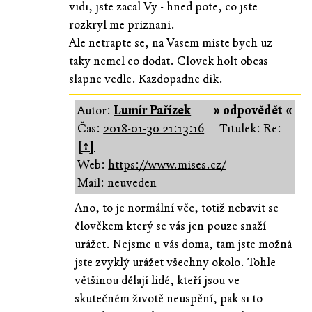
vidi, jste zacal Vy - hned pote, co jste
rozkryl me priznani.
Ale netrapte se, na Vasem miste bych uz
taky nemel co dodat. Clovek holt obcas
slapne vedle. Kazdopadne dik.
Autor:
Lumír Pařízek
» odpovědět «
Čas:
2018-01-30 21:13:16
Titulek: Re:
[↑]
Web:
https://www.mises.cz/
Mail: neuveden
Ano, to je normální věc, totiž nebavit se
člověkem který se vás jen pouze snaží
urážet. Nejsme u vás doma, tam jste možná
jste zvyklý urážet všechny okolo. Tohle
většinou dělají lidé, kteří jsou ve
skutečném životě neuspění, pak si to