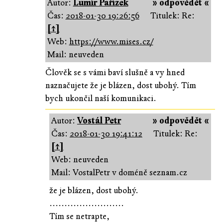
Autor:
Lumír Pařízek
» odpovědět «
Čas:
2018-01-30 19:26:56
Titulek: Re:
[↑]
Web:
https://www.mises.cz/
Mail: neuveden
Člověk se s vámi baví slušně a vy hned
naznačujete že je blázen, dost ubohý. Tím
bych ukončil naší komunikaci.
Autor:
Vostál Petr
» odpovědět «
Čas:
2018-01-30 19:41:12
Titulek: Re:
[↑]
Web: neuveden
Mail: VostalPetr v doméně seznam.cz
že je blázen, dost ubohý.
.........................
Tím se netrapte,