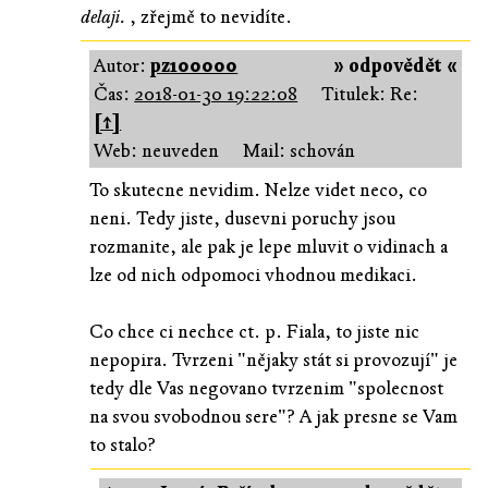
delaji.
, zřejmě to nevidíte.
Autor:
pz100000
» odpovědět «
Čas:
2018-01-30 19:22:08
Titulek: Re:
[↑]
Web: neuveden
Mail: schován
To skutecne nevidim. Nelze videt neco, co
neni. Tedy jiste, dusevni poruchy jsou
rozmanite, ale pak je lepe mluvit o vidinach a
lze od nich odpomoci vhodnou medikaci.
Co chce ci nechce ct. p. Fiala, to jiste nic
nepopira. Tvrzeni "nějaky stát si provozují" je
tedy dle Vas negovano tvrzenim "spolecnost
na svou svobodnou sere"? A jak presne se Vam
to stalo?