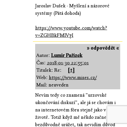
Jaroslav Dušek - Myšlení a názorové
systémy (Pátá dohoda)
https://www.youtube.com/watch?
v=ZGHBkFMlV7I
» odpovědět «
Autor:
Lumír Pařízek
Čas:
2018-01-30 22:55:01
Titulek: Re:
[↑]
Web:
https://www.mises.cz/
Mail: neuveden
Nevím tedy co znamená "urzovské
ukončování diskuzí", ale já se chovám i
na internetovém fóru stejně jako v
životě. Totiž když mě někdo začne
bezdůvodně urážet, tak nevidím důvod