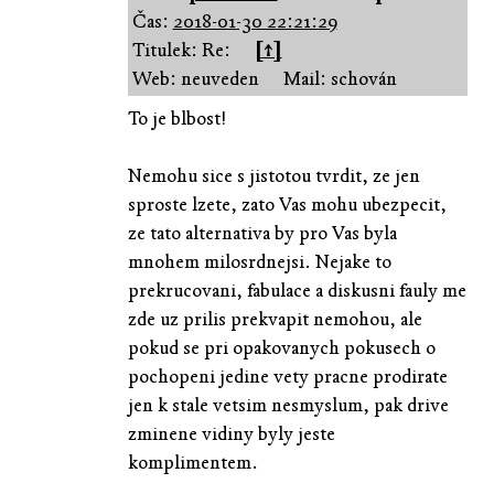
Čas:
2018-01-30 22:21:29
Titulek: Re:
[↑]
Web: neuveden
Mail: schován
To je blbost!
Nemohu sice s jistotou tvrdit, ze jen
sproste lzete, zato Vas mohu ubezpecit,
ze tato alternativa by pro Vas byla
mnohem milosrdnejsi. Nejake to
prekrucovani, fabulace a diskusni fauly me
zde uz prilis prekvapit nemohou, ale
pokud se pri opakovanych pokusech o
pochopeni jedine vety pracne prodirate
jen k stale vetsim nesmyslum, pak drive
zminene vidiny byly jeste
komplimentem.