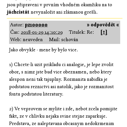
jsou připraveni v prvním vhodném okamžiku na to
jáchcistát
nevynaložit ani zlámanou grešli.
Autor:
pz100000
» odpovědět «
Čas:
2018-01-29 14:10:29
Titulek: Re:
[↑]
Web: neuveden
Mail: schován
Jako obvykle - mene by bylo vice.
1) Chcete-li uzit prikladu ci analogie, je lepe zvolit
obor, s nimz jste bud vice obeznamen, nebo ktery
alespon neni tak tajuplny. Rozmanita nabidka je
podstatou reznictvi asi natolik, jako je rozmanitost
fontu podstatou literatury.
2) Ve veprovem se mylite i zde, nebot zcela pomijite
fakt, ze v chlivku nejaka svine stejne zaparkuje.
Predstava, ze naleptavana obcasnym nedokrmenim