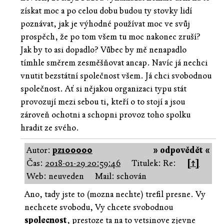
získat moc a po celou dobu budou ty stovky lidí
poznávat, jak je výhodné používat moc ve svůj
prospěch, že po tom všem tu moc nakonec zruší?
Jak by to asi dopadlo? Vůbec by mě nenapadlo
tímhle směrem zesměšňovat ancap. Navíc já nechci
vnutit bezstátní společnost všem. Já chci svobodnou
společnost. Ať si nějakou organizaci typu stát
provozují mezi sebou ti, kteří o to stojí a jsou
zároveň ochotni a schopni provoz toho spolku
hradit ze svého.
Autor:
pz100000
» odpovědět «
Čas:
2018-01-29 20:59:46
Titulek: Re:
[↑]
Web: neuveden
Mail: schován
Ano, tady jste to (mozna nechte) trefil presne. Vy
nechcete svobodu, Vy chcete svobodnou
spolecnost
, prestoze ta na to vetsinove zjevne