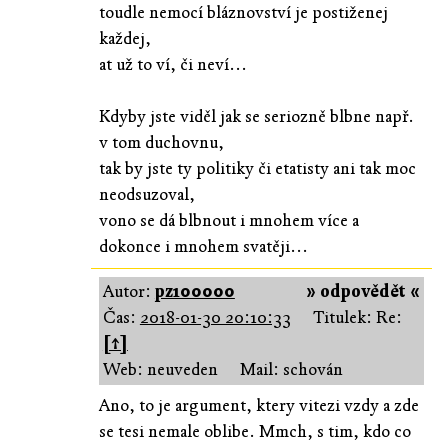
toudle nemocí bláznovství je postiženej
každej,
at už to ví, či neví...
Kdyby jste viděl jak se seriozně blbne např.
v tom duchovnu,
tak by jste ty politiky či etatisty ani tak moc
neodsuzoval,
vono se dá blbnout i mnohem více a
dokonce i mnohem svatěji...
Autor:
pz100000
» odpovědět «
Čas:
2018-01-30 20:10:33
Titulek: Re:
[↑]
Web: neuveden
Mail: schován
Ano, to je argument, ktery vitezi vzdy a zde
se tesi nemale oblibe. Mmch, s tim, kdo co