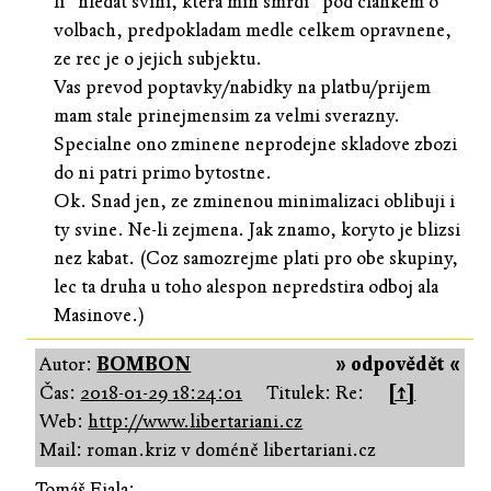
li "hledat svini, která míň smrdí" pod clankem o
volbach, predpokladam medle celkem opravnene,
ze rec je o jejich subjektu.
Vas prevod poptavky/nabidky na platbu/prijem
mam stale prinejmensim za velmi sverazny.
Specialne ono zminene neprodejne skladove zbozi
do ni patri primo bytostne.
Ok. Snad jen, ze zminenou minimalizaci oblibuji i
ty svine. Ne-li zejmena. Jak znamo, koryto je blizsi
nez kabat. (Coz samozrejme plati pro obe skupiny,
lec ta druha u toho alespon nepredstira odboj ala
Masinove.)
Autor:
BOMBON
» odpovědět «
Čas:
2018-01-29 18:24:01
Titulek: Re:
[↑]
Web:
http://www.libertariani.cz
Mail: roman.kriz v doméně libertariani.cz
Tomáš Fiala: