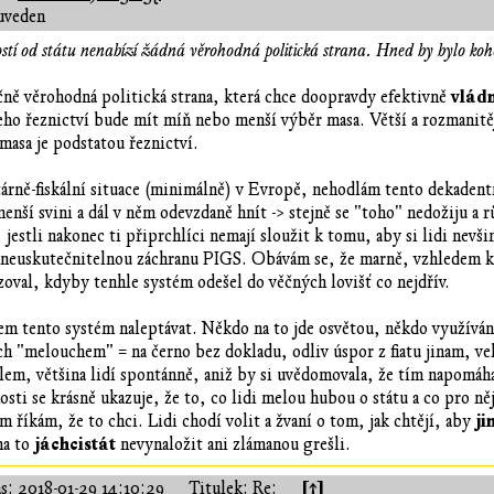
uveden
ostí od státu nenabízí žádná věrohodná politická strana. Hned by bylo ko
vlád
čně věrohodná politická strana, která chce doopravdy efektivně
jeho řeznictví bude mít míň nebo menší výběr masa. Větší a rozmanitěj
 masa je podstatou řeznictví.
árně-fiskální situace (minimálně) v Evropě, nehodlám tento dekadentn
nší svini a dál v něm odevzdaně hnít -> stejně se "toho" nedožiju a rů
 jestli nakonec ti připrchlíci nemají sloužit k tomu, aby si lidi nevši
neuskutečnitelnou záchranu PIGS. Obávám se, že marně, vzhledem k 
zoval, kdyby tenhle systém odešel do věčných lovišť co nejdřív.
m tento systém naleptávat. Někdo na to jde osvětou, někdo využíváním
ých "melouchem" = na černo bez dokladu, odliv úspor z fiatu jinam, vel
m, většina lidí spontánně, aniž by si uvědomovala, že tím napomáhají 
sti se krásně ukazuje, že to, co lidi melou hubou o státu a co pro něj
ji
m říkám, že to chci. Lidi chodí volit a žvaní o tom, jak chtějí, aby
jáchcistát
na to
nevynaložit ani zlámanou grešli.
[↑]
as:
2018-01-29 14:10:29
Titulek: Re: