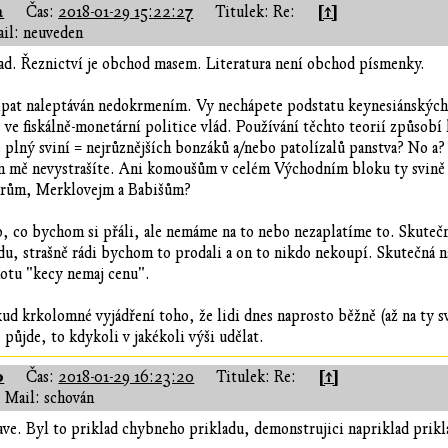
a
[↑]
Čas:
2018-01-29 15:22:27
Titulek: Re:
il: neuveden
ad. Řeznictví je obchod masem. Literatura není obchod písmenky.
ípat naleptáván nedokrmením. Vy nechápete podstatu keynesiánských
 ve fiskálně-monetární politice vlád. Používání těchto teorií způso
 plný sviní = nejrůznějších bonzáků a/nebo patolízalů panstva? No a
m mě nevystrašíte. Ani komoušům v celém Východním bloku ty svině n
rům, Merklovejm a Babišům?
, co bychom si přáli, ale nemáme na to nebo nezaplatíme to. Skuteč
du, strašně rádi bychom to prodali a on to nikdo nekoupí. Skutečná n
otu "kecy nemaj cenu".
ud krkolomné vyjádření toho, že lidi dnes naprosto běžně (až na ty sv
 půjde, to kdykoli v jakékoli výši udělat.
0
[↑]
Čas:
2018-01-29 16:23:20
Titulek: Re:
Mail: schován
ve. Byl to priklad chybneho prikladu, demonstrujici napriklad prikl