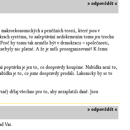
» odpovědět «
 makroekonomických a peněžních teorií, které jsou v
bí krach systému, to naleptávání nedokrmením tomu jen trochu
? Proč by tomu tak nemělo být v demokracii = společnosti,
ebyly nic platné. A že je měli proorganizované! K čemu
ná poptávka je jen to, co doopravdy koupíme. Nabídka není to,
abídka je to, co jsme doopravdy prodali. Lakonicky by se to
ině) dělaj všechno pro to, aby nezaplatili daně. Jsou
» odpovědět «
ad Vas.