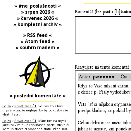
» #ne_poslušnosti «
tučn
» srpen 2026 «
Komentář (lze psát i [b]
» červenec 2026 «
» kompletní archiv «
» RSS feed «
» Atom feed «
» souhrn mailem «
Reagujete na tento komentář:
pz100000
Autor:
Čas:
Kdyz to Vase mlzeni shrnu, n
z chtice p. Fialy vydedukova
» poslední komentáře «
Veta "ať si nějakou organiz
Lojza
k
Privatizace ČT
: Souvisí to s tvou
myšlenkou, že nejlepší by bylo, kdyby vše
predpokladam, ze pokud by c
vlastnil stat
Lojza
k
Privatizace ČT
: Mám tím na mysli
Celou debatou se navic tahn
jakékoliv minulé i současné socialistické či
jak jiste uznate, zni poneku
komunistické či podobné státu. Před 100