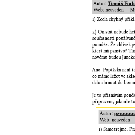
Tomáš Fial
Autor:
Web: neuveden
Ma
1) Zcela chybný příkl
2) On stát nebude hc
současnosti používané
pomůže. Že chlívek je
která má panstvo? Tí
novému budou Juncke
Ano. Poptávka není to
co máme ležet ve skla
dalo shrnout do bonm
Je to přiznávám poněk
připraveni, jakmile to
pz10000
Autor:
Web: neuveden
1) Samozrejme. Pra