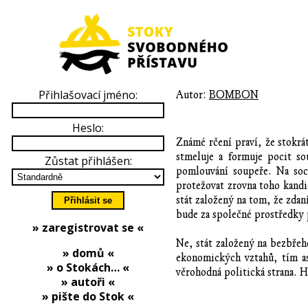
Přihlašovací jméno:
Autor:
BOMBON
Heslo:
Známé rčení praví, že stokrát
stmeluje a formuje pocit so
Zůstat přihlášen:
pomlouvání soupeře. Na soci
protežovat zrovna toho kandi
stát založený na tom, že zdan
bude za společné prostředky p
» zaregistrovat se «
Ne, stát založený na bezbřeh
» domů «
ekonomických vztahů, tím aso
» o Stokách… «
věrohodná politická strana.
» autoři «
» pište do Stok «