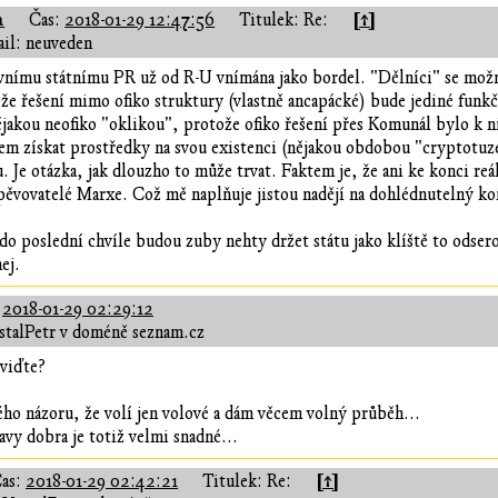
a
[↑]
Čas:
2018-01-29 12:47:56
Titulek: Re:
il: neuveden
ivnímu státnímu PR už od R-U vnímána jako bordel. "Dělníci" se mož
 že řešení mimo ofiko struktury (vlastně ancapácké) bude jediné funkč
jakou neofiko "oklikou", protože ofiko řešení přes Komunál bylo k nič
m získat prostředky na svou existenci (nějakou obdobou "cryptotuzex
u. Je otázka, jak dlouzho to může trvat. Faktem je, že ani ke konci re
 opěvovatelé Marxe. Což mě naplňuje jistou nadějí na dohlédnutelný ko
e do poslední chvíle budou zuby nehty držet státu jako klíště to ods
ej.
:
2018-01-29 02:29:12
stalPetr v doméně seznam.cz
viďte?
vého názoru, že volí jen volové a dám věcem volný průběh...
avy dobra je totiž velmi snadné...
[↑]
as:
2018-01-29 02:42:21
Titulek: Re: