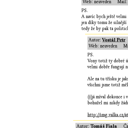
Web: neuveden
Mail:
PS.
A navíc bych ještě velmi
jen díky tomu že silnější
tedy že by pak ta politic
Vostál Petr
Autor:
Web: neuveden
Ma
PS.
Vony totiž ty dobré úm
velmi dobře fungují n
Ale na tu třísku je jak
všichni jsme totiž měl
(((já míval dokonce i
bohužel mi nikdy žádn
http://img.valka.cz
Tomáš Fiala
Autor:
Ča