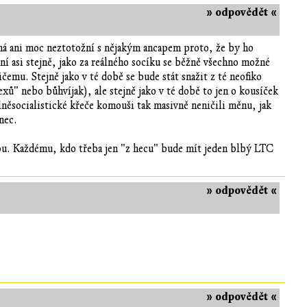
» odpovědět «
ná ani moc neztotožní s nějakým ancapem proto, že by ho
ní asi stejně, jako za reálného socíku se běžně všechno možné
emu. Stejně jako v té době se bude stát snažit z té neofiko
ů" nebo bůhvíjak), ale stejně jako v té době to jen o kousíček
álněsocialistické křeče komouši tak masivně neničili měnu, jak
nec.
erou. Každému, kdo třeba jen "z hecu" bude mít jeden blbý LTC
» odpovědět «
» odpovědět «