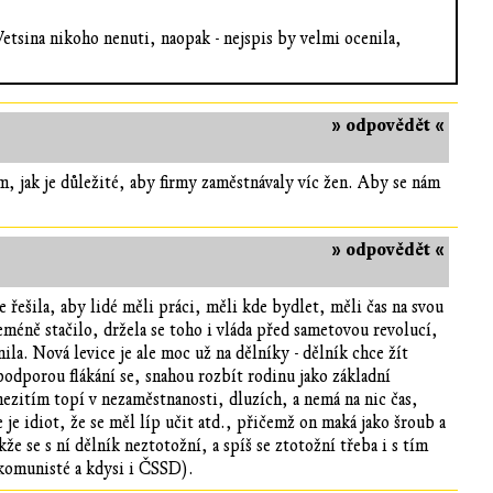
Vetsina nikoho nenuti, naopak - nejspis by velmi ocenila,
» odpovědět «
m, jak je důležité, aby firmy zaměstnávaly víc žen. Aby se nám
» odpovědět «
ce řešila, aby lidé měli práci, měli kde bydlet, měli čas na svou
eméně stačilo, držela se toho i vláda před sametovou revolucí,
nila. Nová levice je ale moc už na dělníky - dělník chce žít
odporou flákání se, snahou rozbít rodinu jako základní
mezitím topí v nezaměstnanosti, dluzích, a nemá na nic čas,
je idiot, že se měl líp učit atd., přičemž on maká jako šroub a
e se s ní dělník neztotožní, a spíš se ztotožní třeba i s tím
u komunisté a kdysi i ČSSD).