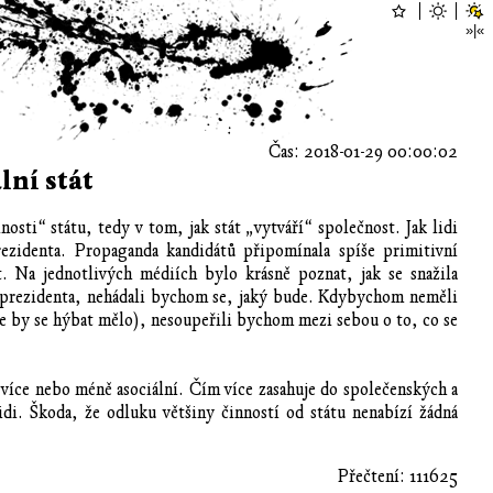
Čas: 2018-01-29 00:00:02
lní stát
osti“ státu, tedy v tom, jak stát „vytváří“ společnost. Jak lidi
rezidenta. Propaganda kandidátů připomínala spíše primitivní
t. Na jednotlivých médiích bylo krásně poznat, jak se snažila
i prezidenta, nehádali bychom se, jaký bude. Kdybychom neměli
 že by se hýbat mělo), nesoupeřili bychom mezi sebou o to, co se
 více nebo méně asociální. Čím více zasahuje do společenských a
di. Škoda, že odluku většiny činností od státu nenabízí žádná
Přečtení: 111625