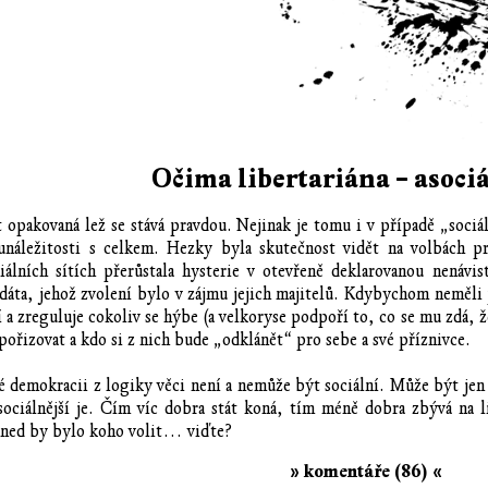
Očima libertariána – asociá
 opakovaná lež se stává pravdou. Nejinak je tomu i v případě „sociáln
unáležitosti s celkem. Hezky byla skutečnost vidět na volbách p
álních sítích přerůstala hysterie v otevřeně deklarovanou nenávis
dáta, jehož zvolení bylo v zájmu jejich majitelů. Kdybychom neměl
í a zreguluje cokoliv se hýbe (a velkoryse podpoří to, co se mu zdá,
ořizovat a kdo si z nich bude „odklánět“ pro sebe a své příznivce.
é demokracii z logiky věci není a nemůže být sociální. Může být jen
ciálnější je. Čím víc dobra stát koná, tím méně dobra zbývá na li
 Hned by bylo koho volit… viďte?
» komentáře (86) «