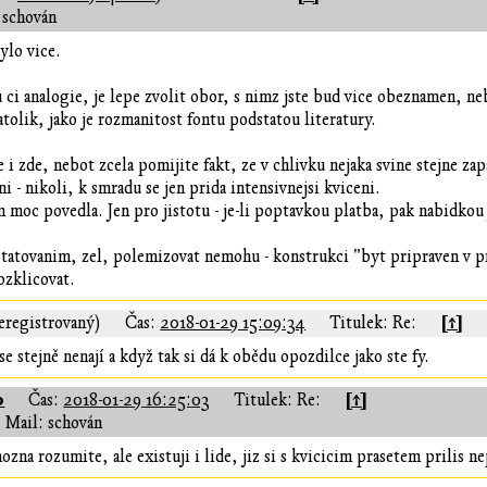
 schován
ylo vice.
u ci analogie, je lepe zvolit obor, s nimz jste bud vice obeznamen, n
atolik, jako je rozmanitost fontu podstatou literatury.
 i zde, nebot zcela pomijite fakt, ze v chlivku nejaka svine stejne 
i - nikoli, k smradu se jen prida intensivnejsi kviceni.
 moc povedla. Jen pro jistotu - je-li poptavkou platba, pak nabidkou 
tatovanim, zel, polemizovat nemohu - konstrukci "byt pripraven v 
ozklicovat.
[↑]
eregistrovaný)
Čas:
2018-01-29 15:09:34
Titulek: Re:
 se stejně nenají a když tak si dá k obědu opozdilce jako ste fy.
0
[↑]
Čas:
2018-01-29 16:25:03
Titulek: Re:
Mail: schován
zna rozumite, ale existuji i lide, jiz si s kvicicim prasetem prilis ne