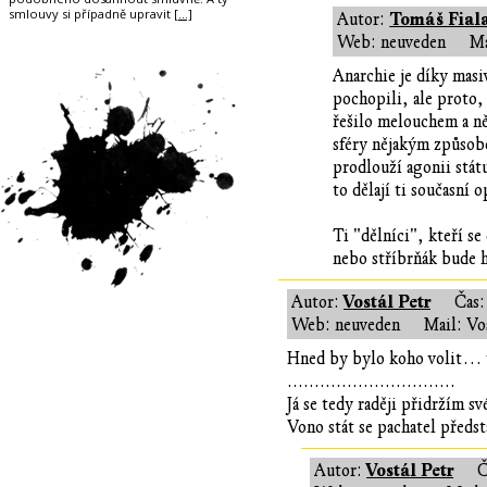
smlouvy si případně upravit
[…]
Tomáš Fial
Autor:
Web: neuveden
Ma
Anarchie je díky mas
pochopili, ale proto,
řešilo melouchem a ně
sféry nějakým způsobe
prodlouží agonii stát
to dělají ti současní
Ti "dělníci", kteří s
nebo stříbrňák bude h
Vostál Petr
Autor:
Čas
Web: neuveden
Mail: Vo
Hned by bylo koho volit… 
...............................
Já se tedy raději přidržím s
Vono stát se pachatel předst
Vostál Petr
Autor:
Č