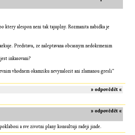
ebo ktery alespon neni tak tajuplny. Rozmanita nabidka je
zaparkuje. Predstava, ze naleptavana obcasnym nedokrmenim
jest inkasovani?
prvnim vhodnem okamziku nevynalozit ani zlamanou gresli"
» odpovědět «
» odpovědět «
poklabosi a sve zivotni plany konsultuji radeji jinde.