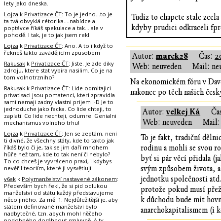
lety jako dneska.
Lojza
k
Privatizace ČT
: To je jedno...to je
Tudiz to chapete stale zcela
ta tvá obvyklá rétorika....nabídce a
kdyby prudici odkraceli fpr
poptávce říkáš spekulace a tak....ale v
pohodě. I tak, je to jak jsem rekl
Lojza
k
Privatizace ČT
: Ano. A to i když to
řekneš takto zavádějícím zpusobem
marek28
Autor:
Čas:
2
Rakusak
k
Privatizace ČT
: Jiste. Je zde diky
Web: neuveden
Mail: ne
zdroju, ktere stat vybira nasilim. Co je na
tom volnotrzniho?
Na ekonomickém fóru v Davosu
Rakusak
k
Privatizace ČT
: Lide odmitajici
nakonec po těch našich český
privatisaci jsou pomatenci, kteri zpravidla
sami nemaji zadny vlastni prijem :-D Je to
jednoduche jako facka. Co lide chteji, to
velkej Ká
Autor:
Ča
zaplati. Co lide nechteji, odumre. Genialni
Web: neuveden
Mail:
mechanismus volneho trhu!
Lojza
k
Privatizace ČT
: Jen se zeptám, není
To je fakt, tradiční dělni
ti divné, že všechny státy, kde to takto jak
říkáš bylo či je, tak se jim daří mnohem
rodinu a mohli se svou ro
hůře než tam, kde to tak není či nebylo?
byť si pár věcí přidala (j
To co chceš je vyvráceno praxi, i kdybys
nevěřil teoriím, které ji vysvětlují.
svým způsobem života, al
jednotku společnosti atd
v6ak
k
Polymanželství nastavené zákonem
:
Především bych řekl, že si pid odlukou
protože pokud musí přežít
manželství od státu každý představujeme
k důchodu bude mít hovno;
něco jiného. Za mě: 1. Nejdůležitější je, aby
státem definované manželství bylo
anarchokapitalismem (i kd
nadbytečné, tzn. abych mohl něčeho
podobného dosáhnout smluvně. A ty