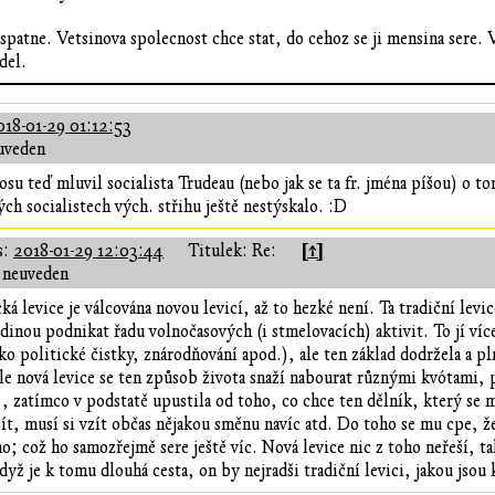
 spatne. Vetsinova spolecnost chce stat, do cehoz se ji mensina sere. 
del.
018-01-29 01:12:53
uveden
 teď mluvil socialista Trudeau (nebo jak se ta fr. jména píšou) o to
ch socialistech vých. střihu ještě nestýskalo. :D
[↑]
s:
2018-01-29 12:03:44
Titulek: Re:
 neuveden
cká levice je válcována novou levicí, až to hezké není. Ta tradiční levi
dinou podnikat řadu volnočasových (i stmelovacích) aktivit. To jí víc
ako politické čistky, znárodňování apod.), ale ten základ dodržela a pl
e nová levice se ten způsob života snaží nabourat různými kvótami, p
., zatímco v podstatě upustila od toho, co chce ten dělník, který se 
, musí si vzít občas nějakou směnu navíc atd. Do toho se mu cpe, že 
 což ho samozřejmě sere ještě víc. Nová levice nic z toho neřeší, takž
yž je k tomu dlouhá cesta, on by nejradši tradiční levici, jakou jso