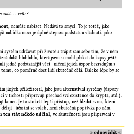
ho volit… viďte?
nout
, nemůže nabízet. Nedává to smysl. To je totéž, jako
ší nabídka moci je úplně stejnou podstatou vládnutí, jako
í systém udržovat při životě a trápit sám sebe tím, že v něm
zná další blablabla, která jsem si mohl plakat do kapsy ještě
mli jedné podstatnější věci - ničení jejich úspor bezradným a
tomu, co poměrně dost lidí skutečně dělá. Daleko lépe by se
 jiných příležitostí, jako jsou alternativní systémy (úspory
cí v tichosti připravují přechod své existence do krypta, atd.).
konci. Je to stokrát lepší přístup, než hledat svini, která
 dělají - účastní se voleb, není skutečná poptávka po něm.
m ten stát někdo udělal
, ve skutečnosti jsou připraveni v
» odpovědět «