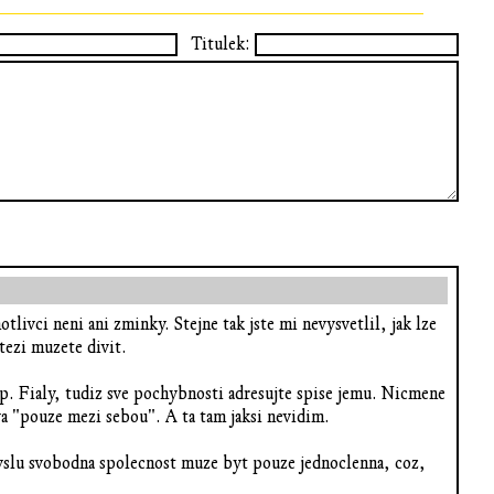
Titulek:
tlivci neni ani zminky. Stejne tak jste mi nevysvetlil, jak lze
tezi muzete divit.
d p. Fialy, tudiz sve pochybnosti adresujte spise jemu. Nicmene
a "pouze mezi sebou". A ta tam jaksi nevidim.
myslu svobodna spolecnost muze byt pouze jednoclenna, coz,