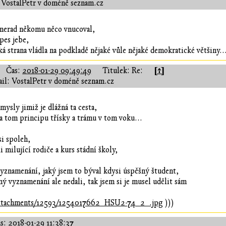
 VostalPetr v doméně seznam.cz
 nerad někomu něco vnucoval,
 pes jebe,
ká strana vládla na podkladě nějaké vůle nějaké demokratické většiny..
[↑]
Čas:
2018-01-29 09:49:49
Titulek: Re:
il: VostalPetr v doméně seznam.cz
ysly jimiž je dlážná ta cesta,
a tom principu třísky a trámu v tom voku...
si spoleh,
i milující rodiče a kurs stádní školy,
 vyznamenání, jaký jsem to býval kdysi úspěšný študent,
ý vyznamenání ale nedali, tak jsem si je musel udělit sám
/attachments/12593/1254017662_HSU2-74_2_.jpg
)))
s:
2018-01-29 11:38:37