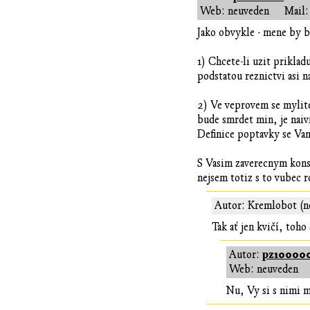
Web: neuveden
Mail:
Jako obvykle - mene by b
1) Chcete-li uzit priklad
podstatou reznictvi asi n
2) Ve veprovem se mylite
bude smrdet min, je naivn
Definice poptavky se Vam
S Vasim zaverecnym kons
nejsem totiz s to vubec r
Autor: Kremlobot (n
Tak ať jen kvičí, toho
pz10000
Autor:
Web: neuveden
Nu, Vy si s nimi mo