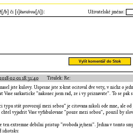
ě
[/b] či [i]
kurzívou
[/i]):
Uživatelské jméno:
Vylít komentář do Stok
2018-02-01 18:31:40
Titulek: Re:
asel jste kulovy. Uspesne jste x-krat ocitoval dve vety, v nichz o jedno
t Vase sarkasticke "nakonec jsem rad, ze i vy priznavate". To se pak s
aci typu stát provozují mezi sebou" je citovana nikoli ode mne, ale o
htel vyjadrit Vase vyfabulovane "pouze mezi sebou", pouzil by slov
e ten extremne debilni pristup "svoboda je/neni". Jedina v tomto s
d idiotsky.